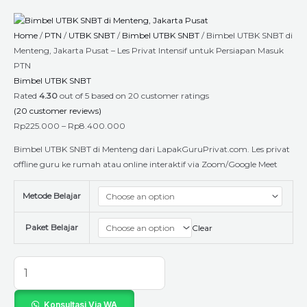
Skip
Bimbel
Price
to
UTBK
range:
Home
/
PTN
/
UTBK SNBT
/
Bimbel UTBK SNBT
/ Bimbel UTBK SNBT di
content
SNBT
Rp225.000
Menteng, Jakarta Pusat – Les Privat Intensif untuk Persiapan Masuk
di
through
PTN
Menteng,
Rp8.400.000
Bimbel UTBK SNBT
Jakarta
Rated
4.30
out of 5 based on
20
customer ratings
Pusat
(
20
customer reviews)
–
Rp
225.000
–
Rp
8.400.000
Les
Privat
Bimbel UTBK SNBT di Menteng dari LapakGuruPrivat.com. Les privat
Intensif
offline guru ke rumah atau online interaktif via Zoom/Google Meet
untuk
Persiapan
Metode Belajar
Masuk
PTN
Paket Belajar
Clear
quantity
Konsultasi Via WA