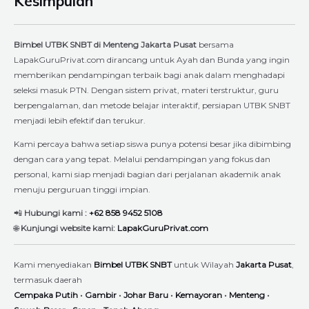
Kesimpulan
Bimbel UTBK SNBT di Menteng Jakarta Pusat
bersama
LapakGuruPrivat.com dirancang untuk Ayah dan Bunda yang ingin
memberikan pendampingan terbaik bagi anak dalam menghadapi
seleksi masuk PTN. Dengan sistem privat, materi terstruktur, guru
berpengalaman, dan metode belajar interaktif, persiapan UTBK SNBT
menjadi lebih efektif dan terukur.
Kami percaya bahwa setiap siswa punya potensi besar jika dibimbing
dengan cara yang tepat. Melalui pendampingan yang fokus dan
personal, kami siap menjadi bagian dari perjalanan akademik anak
menuju perguruan tinggi impian.
📲
Hubungi kami :
+62 858 9452 5108
🌐
Kunjungi website kami:
LapakGuruPrivat.com
Kami menyediakan
Bimbel UTBK SNBT
untuk Wilayah
Jakarta Pusat
,
termasuk daerah
Cempaka Putih
•
Gambir
•
Johar Baru
•
Kemayoran
•
Menteng
•