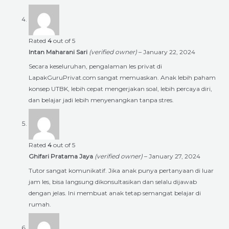
Rated
4
out of 5
Intan Maharani Sari
(verified owner)
–
January 22, 2024
Secara keseluruhan, pengalaman les privat di
LapakGuruPrivat.com sangat memuaskan. Anak lebih paham
konsep UTBK, lebih cepat mengerjakan soal, lebih percaya diri,
dan belajar jadi lebih menyenangkan tanpa stres.
Rated
4
out of 5
Ghifari Pratama Jaya
(verified owner)
–
January 27, 2024
Tutor sangat komunikatif. Jika anak punya pertanyaan di luar
jam les, bisa langsung dikonsultasikan dan selalu dijawab
dengan jelas. Ini membuat anak tetap semangat belajar di
rumah.