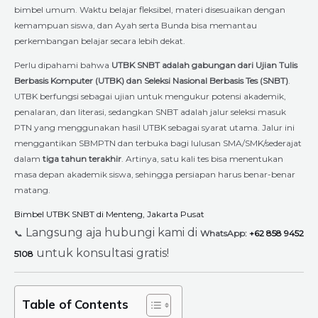
bimbel umum. Waktu belajar fleksibel, materi disesuaikan dengan
kemampuan siswa, dan Ayah serta Bunda bisa memantau
perkembangan belajar secara lebih dekat.
Perlu dipahami bahwa
UTBK SNBT adalah gabungan dari Ujian Tulis
Berbasis Komputer (UTBK) dan Seleksi Nasional Berbasis Tes (SNBT)
.
UTBK berfungsi sebagai ujian untuk mengukur potensi akademik,
penalaran, dan literasi, sedangkan SNBT adalah jalur seleksi masuk
PTN yang menggunakan hasil UTBK sebagai syarat utama. Jalur ini
menggantikan SBMPTN dan terbuka bagi lulusan SMA/SMK/sederajat
dalam
tiga tahun terakhir
. Artinya, satu kali tes bisa menentukan
masa depan akademik siswa, sehingga persiapan harus benar-benar
matang.
Bimbel UTBK SNBT di Menteng, Jakarta Pusat
Langsung aja hubungi kami di
📞
WhatsApp:
+62 858 9452
untuk konsultasi gratis!
5108
Table of Contents