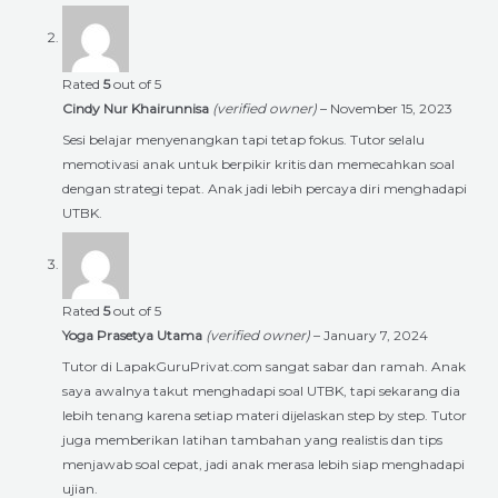
Rated
5
out of 5
Cindy Nur Khairunnisa
(verified owner)
–
November 15, 2023
Sesi belajar menyenangkan tapi tetap fokus. Tutor selalu
memotivasi anak untuk berpikir kritis dan memecahkan soal
dengan strategi tepat. Anak jadi lebih percaya diri menghadapi
UTBK.
Rated
5
out of 5
Yoga Prasetya Utama
(verified owner)
–
January 7, 2024
Tutor di LapakGuruPrivat.com sangat sabar dan ramah. Anak
saya awalnya takut menghadapi soal UTBK, tapi sekarang dia
lebih tenang karena setiap materi dijelaskan step by step. Tutor
juga memberikan latihan tambahan yang realistis dan tips
menjawab soal cepat, jadi anak merasa lebih siap menghadapi
ujian.