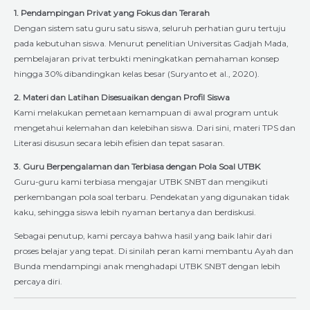
1. Pendampingan Privat yang Fokus dan Terarah
Dengan sistem satu guru satu siswa, seluruh perhatian guru tertuju
pada kebutuhan siswa. Menurut penelitian Universitas Gadjah Mada,
pembelajaran privat terbukti meningkatkan pemahaman konsep
hingga 30% dibandingkan kelas besar (Suryanto et al., 2020).
2. Materi dan Latihan Disesuaikan dengan Profil Siswa
Kami melakukan pemetaan kemampuan di awal program untuk
mengetahui kelemahan dan kelebihan siswa. Dari sini, materi TPS dan
Literasi disusun secara lebih efisien dan tepat sasaran.
3. Guru Berpengalaman dan Terbiasa dengan Pola Soal UTBK
Guru-guru kami terbiasa mengajar UTBK SNBT dan mengikuti
perkembangan pola soal terbaru. Pendekatan yang digunakan tidak
kaku, sehingga siswa lebih nyaman bertanya dan berdiskusi.
Sebagai penutup, kami percaya bahwa hasil yang baik lahir dari
proses belajar yang tepat. Di sinilah peran kami membantu Ayah dan
Bunda mendampingi anak menghadapi UTBK SNBT dengan lebih
percaya diri.