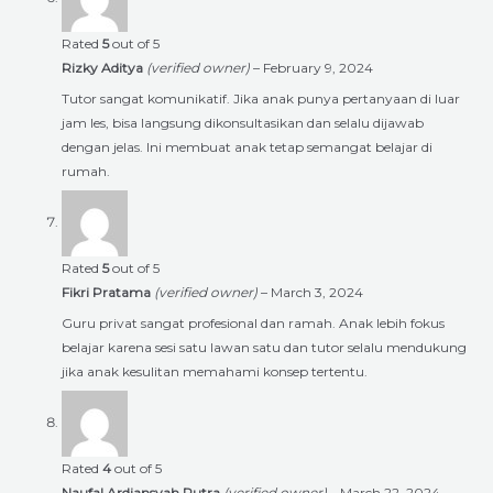
Rated
5
out of 5
Rizky Aditya
(verified owner)
–
February 9, 2024
Tutor sangat komunikatif. Jika anak punya pertanyaan di luar
jam les, bisa langsung dikonsultasikan dan selalu dijawab
dengan jelas. Ini membuat anak tetap semangat belajar di
rumah.
Rated
5
out of 5
Fikri Pratama
(verified owner)
–
March 3, 2024
Guru privat sangat profesional dan ramah. Anak lebih fokus
belajar karena sesi satu lawan satu dan tutor selalu mendukung
jika anak kesulitan memahami konsep tertentu.
Rated
4
out of 5
Naufal Ardiansyah Putra
(verified owner)
–
March 22, 2024