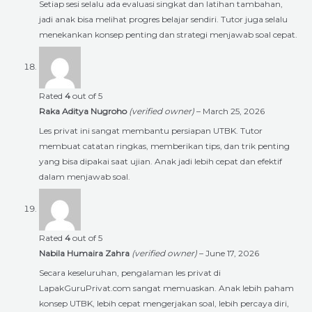
Setiap sesi selalu ada evaluasi singkat dan latihan tambahan,
jadi anak bisa melihat progres belajar sendiri. Tutor juga selalu
menekankan konsep penting dan strategi menjawab soal cepat.
Rated
4
out of 5
Raka Aditya Nugroho
(verified owner)
–
March 25, 2026
Les privat ini sangat membantu persiapan UTBK. Tutor
membuat catatan ringkas, memberikan tips, dan trik penting
yang bisa dipakai saat ujian. Anak jadi lebih cepat dan efektif
dalam menjawab soal.
Rated
4
out of 5
Nabila Humaira Zahra
(verified owner)
–
June 17, 2026
Secara keseluruhan, pengalaman les privat di
LapakGuruPrivat.com sangat memuaskan. Anak lebih paham
konsep UTBK, lebih cepat mengerjakan soal, lebih percaya diri,