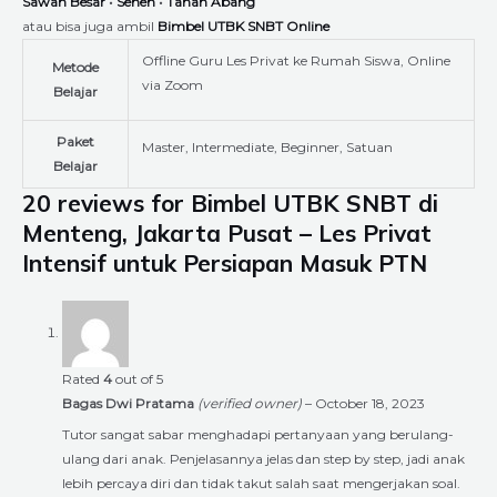
Sawah Besar
•
Senen
•
Tanah Abang
atau bisa juga ambil
Bimbel UTBK SNBT Online
Offline Guru Les Privat ke Rumah Siswa, Online
Metode
via Zoom
Belajar
Paket
Master, Intermediate, Beginner, Satuan
Belajar
20 reviews for
Bimbel UTBK SNBT di
Menteng, Jakarta Pusat – Les Privat
Intensif untuk Persiapan Masuk PTN
Rated
4
out of 5
Bagas Dwi Pratama
(verified owner)
–
October 18, 2023
Tutor sangat sabar menghadapi pertanyaan yang berulang-
ulang dari anak. Penjelasannya jelas dan step by step, jadi anak
lebih percaya diri dan tidak takut salah saat mengerjakan soal.