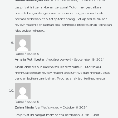
Les privat ini benar-benar personal. Tutor menyesuaikan
metode belajar dengan kemampuan anak, jadi anak tidak
merasa terbebani tapi tetap tertantang. Setiap sesi selalu ada
review materi dan latihan soal, sehingga progres anak kelihatan
jelas setiap minggu.
Rated
4
out of 5
Amalia Putri Lestari
(verified owner)
–
September 18, 2024
Anak lebih disiplin karena sesi les terstruktur. Tutor selalu
memulai dengan review materi sebelumnya dan menutup sesi
dengan latihan tambahan. Progres anak jadi terlihat nyata.
Rated
4
out of 5
Zahra Ninda
(verified owner)
–
October 6, 2024
Les privat ini sangat membantu persiapan UTBK. Tutor