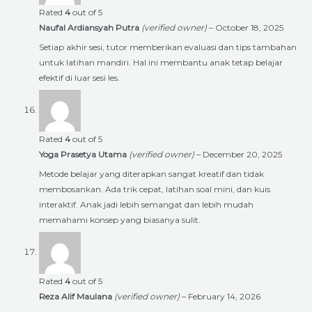
Rated
4
out of 5
Naufal Ardiansyah Putra
(verified owner)
–
October 18, 2025
Setiap akhir sesi, tutor memberikan evaluasi dan tips tambahan
untuk latihan mandiri. Hal ini membantu anak tetap belajar
efektif di luar sesi les.
Rated
4
out of 5
Yoga Prasetya Utama
(verified owner)
–
December 20, 2025
Metode belajar yang diterapkan sangat kreatif dan tidak
membosankan. Ada trik cepat, latihan soal mini, dan kuis
interaktif. Anak jadi lebih semangat dan lebih mudah
memahami konsep yang biasanya sulit.
Rated
4
out of 5
Reza Alif Maulana
(verified owner)
–
February 14, 2026