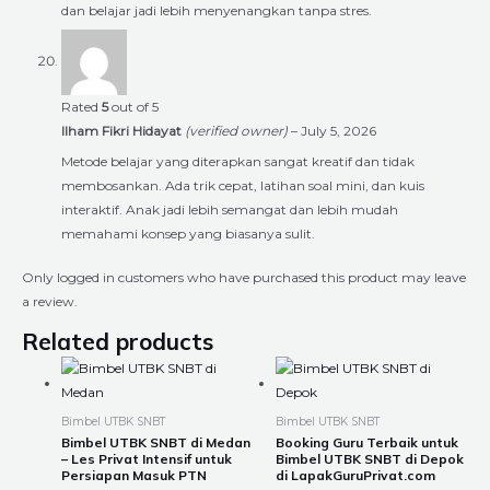
dan belajar jadi lebih menyenangkan tanpa stres.
Rated
5
out of 5
Ilham Fikri Hidayat
(verified owner)
–
July 5, 2026
Metode belajar yang diterapkan sangat kreatif dan tidak
membosankan. Ada trik cepat, latihan soal mini, dan kuis
interaktif. Anak jadi lebih semangat dan lebih mudah
memahami konsep yang biasanya sulit.
Only logged in customers who have purchased this product may leave
a review.
Related products
Price
Price
This
This
range:
range:
product
product
Rp225.000
Rp225.000
through
through
has
has
Bimbel UTBK SNBT
Bimbel UTBK SNBT
Rp8.400.000
Rp8.400.000
multiple
multiple
Bimbel UTBK SNBT di Medan
Booking Guru Terbaik untuk
– Les Privat Intensif untuk
Bimbel UTBK SNBT di Depok
variants.
variants.
Persiapan Masuk PTN
di LapakGuruPrivat.com
The
The