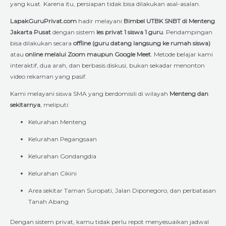
yang kuat. Karena itu, persiapan tidak bisa dilakukan asal-asalan.
LapakGuruPrivat.com
hadir melayani
Bimbel UTBK SNBT di Menteng
Jakarta Pusat
dengan sistem
les privat 1 siswa 1 guru
. Pendampingan
bisa dilakukan secara
offline (guru datang langsung ke rumah siswa)
atau
online melalui Zoom maupun Google Meet
. Metode belajar kami
interaktif, dua arah, dan berbasis diskusi, bukan sekadar menonton
video rekaman yang pasif.
Kami melayani siswa SMA yang berdomisili di wilayah
Menteng dan
sekitarnya
, meliputi:
Kelurahan Menteng
Kelurahan Pegangsaan
Kelurahan Gondangdia
Kelurahan Cikini
Area sekitar Taman Suropati, Jalan Diponegoro, dan perbatasan
Tanah Abang
Dengan sistem privat, kamu tidak perlu repot menyesuaikan jadwal