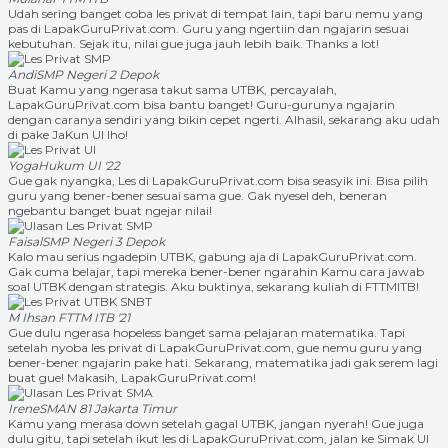
Udah sering banget coba les privat di tempat lain, tapi baru nemu yang
pas di LapakGuruPrivat.com. Guru yang ngertiin dan ngajarin sesuai
kebutuhan. Sejak itu, nilai gue juga jauh lebih baik. Thanks a lot!
Andi
SMP Negeri 2 Depok
Buat Kamu yang ngerasa takut sama UTBK, percayalah,
LapakGuruPrivat.com bisa bantu banget! Guru-gurunya ngajarin
dengan caranya sendiri yang bikin cepet ngerti. Alhasil, sekarang aku udah
di pake JaKun UI lho!
Yoga
Hukum UI '22
Gue gak nyangka, Les di LapakGuruPrivat.com bisa seasyik ini. Bisa pilih
guru yang bener-bener sesuai sama gue. Gak nyesel deh, beneran
ngebantu banget buat ngejar nilai!
Faisal
SMP Negeri 3 Depok
Kalo mau serius ngadepin UTBK, gabung aja di LapakGuruPrivat.com.
Gak cuma belajar, tapi mereka bener-bener ngarahin Kamu cara jawab
soal UTBK dengan strategis. Aku buktinya, sekarang kuliah di FTTMITB!
M Ihsan
FTTM ITB '21
Gue dulu ngerasa hopeless banget sama pelajaran matematika. Tapi
setelah nyoba les privat di LapakGuruPrivat.com, gue nemu guru yang
bener-bener ngajarin pake hati. Sekarang, matematika jadi gak serem lagi
buat gue! Makasih, LapakGuruPrivat.com!
Irene
SMAN 81 Jakarta Timur
Kamu yang merasa down setelah gagal UTBK, jangan nyerah! Gue juga
dulu gitu, tapi setelah ikut les di LapakGuruPrivat.com, jalan ke Simak UI