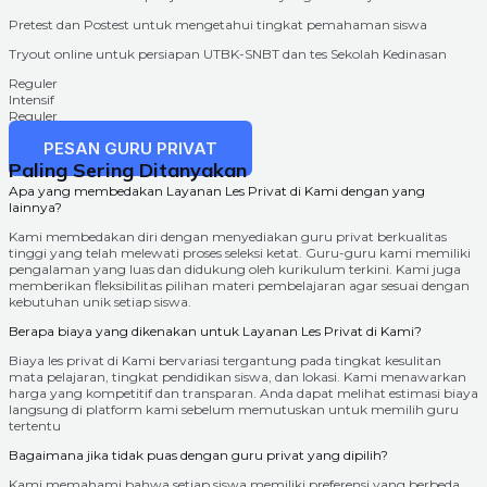
Pretest dan Postest untuk mengetahui tingkat pemahaman siswa
Tryout online untuk persiapan UTBK-SNBT dan tes Sekolah Kedinasan
Reguler
Intensif
Reguler
Intensif
PESAN GURU PRIVAT
Paling Sering Ditanyakan
Apa yang membedakan Layanan Les Privat di Kami dengan yang
lainnya?
Kami membedakan diri dengan menyediakan guru privat berkualitas
tinggi yang telah melewati proses seleksi ketat. Guru-guru kami memiliki
pengalaman yang luas dan didukung oleh kurikulum terkini. Kami juga
memberikan fleksibilitas pilihan materi pembelajaran agar sesuai dengan
kebutuhan unik setiap siswa.
Berapa biaya yang dikenakan untuk Layanan Les Privat di Kami?
Biaya les privat di Kami bervariasi tergantung pada tingkat kesulitan
mata pelajaran, tingkat pendidikan siswa, dan lokasi. Kami menawarkan
harga yang kompetitif dan transparan. Anda dapat melihat estimasi biaya
langsung di platform kami sebelum memutuskan untuk memilih guru
tertentu
Bagaimana jika tidak puas dengan guru privat yang dipilih?
Kami memahami bahwa setiap siswa memiliki preferensi yang berbeda.