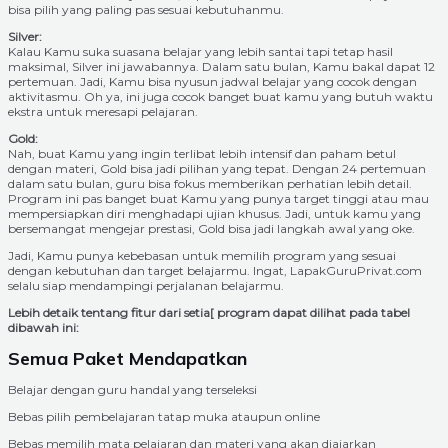
bisa pilih yang paling pas sesuai kebutuhanmu.
Silver:
Kalau Kamu suka suasana belajar yang lebih santai tapi tetap hasil
maksimal, Silver ini jawabannya. Dalam satu bulan, Kamu bakal dapat 12
pertemuan. Jadi, Kamu bisa nyusun jadwal belajar yang cocok dengan
aktivitasmu. Oh ya, ini juga cocok banget buat kamu yang butuh waktu
ekstra untuk meresapi pelajaran.
Gold:
Nah, buat Kamu yang ingin terlibat lebih intensif dan paham betul
dengan materi, Gold bisa jadi pilihan yang tepat. Dengan 24 pertemuan
dalam satu bulan, guru bisa fokus memberikan perhatian lebih detail.
Program ini pas banget buat Kamu yang punya target tinggi atau mau
mempersiapkan diri menghadapi ujian khusus. Jadi, untuk kamu yang
bersemangat mengejar prestasi, Gold bisa jadi langkah awal yang oke.
Jadi, Kamu punya kebebasan untuk memilih program yang sesuai
dengan kebutuhan dan target belajarmu. Ingat, LapakGuruPrivat.com
selalu siap mendampingi perjalanan belajarmu.
Lebih detaik tentang fitur dari setia[ program dapat dilihat pada tabel
dibawah ini:
Semua Paket Mendapatkan
Belajar dengan guru handal yang terseleksi
Bebas pilih pembelajaran tatap muka ataupun online
Bebas memilih mata pelajaran dan materi yang akan diajarkan