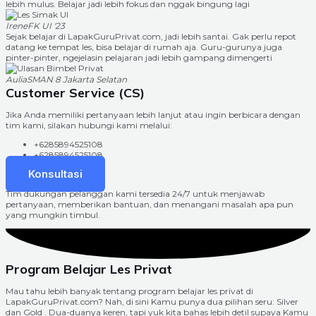
lebih mulus. Belajar jadi lebih fokus dan nggak bingung lagi
Irene
FK UI '23
Sejak belajar di LapakGuruPrivat.com, jadi lebih santai. Gak perlu repot
datang ke tempat les, bisa belajar di rumah aja. Guru-gurunya juga
pinter-pinter, ngejelasin pelajaran jadi lebih gampang dimengerti
Aulia
SMAN 8 Jakarta Selatan
Customer Service (CS)
Jika Anda memiliki pertanyaan lebih lanjut atau ingin berbicara dengan
tim kami, silakan hubungi kami melalui:
+6285894525108
+6285894525108
Konsultasi
Tim dukungan pelanggan kami tersedia 24/7 untuk menjawab
pertanyaan, memberikan bantuan, dan menangani masalah apa pun
yang mungkin timbul.
Program Belajar Les Privat
Mau tahu lebih banyak tentang program belajar les privat di
LapakGuruPrivat.com? Nah, di sini Kamu punya dua pilihan seru: Silver
dan Gold . Dua-duanya keren, tapi yuk kita bahas lebih detil supaya Kamu