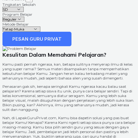
Tingkatan Sekolah
Program Belajar
Metode Belajar
PESAN GURU PRIVAT
Kesulitan Dalam Memahami Pelajaran?
Kamu pasti pernah ngerasa, kan, betapa sulitnya menyerap ilmu di kelas
yang super ramai? Semua materi disampaikan tanpa memperhatikan
kebutuhan belajar Kamu. Jangan heran kalau terkadang materi yang
seharusnya mudah, jadi seperti bahasa alien yang susah dimengerti.
Penasaran gak sih, kenapa seringkali Kamu ngerasa kacau balau saat
pelajaran? Karena setiap siswa itu unik, punya cara belajar sendiri. Tapi di
kelas konvensional, semuanya diatur seragam. Kamu yang lebih suka
belajar visual, malah disuguhkan dengan penjelasan yang lebih suka lisan.
Bikin pusing, kan? Akhirnya, ilmu yang seharusnya mudah, jadi kerasa
sulit dan nanggung.
Nah, di LapakGuruPrivat.com, Kamu bisa dapetin solusi yang pas buat
belajar Kamu! Kenapa? Karena Kami ngerti setiap siswa punya cara belajar
masing-masing. Kamu bisa pilih sendiri guru yang sesuai dengan gaya
belajar Kamu. Jadi, pembelajaran jadi lebih personal dan pastinya lebih
menyenangkan. Yuk, buktiin sekarang juga, cari guru handal di