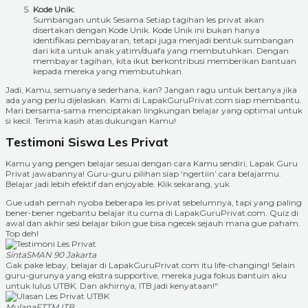
Kode Unik:
Sumbangan untuk Sesama Setiap tagihan les privat akan
disertakan dengan Kode Unik. Kode Unik ini bukan hanya
identifikasi pembayaran, tetapi juga menjadi bentuk sumbangan
dari kita untuk anak yatim/duafa yang membutuhkan. Dengan
membayar tagihan, kita ikut berkontribusi memberikan bantuan
kepada mereka yang membutuhkan.
Jadi, Kamu, semuanya sederhana, kan? Jangan ragu untuk bertanya jika
ada yang perlu dijelaskan. Kami di LapakGuruPrivat.com siap membantu.
Mari bersama-sama menciptakan lingkungan belajar yang optimal untuk
si kecil. Terima kasih atas dukungan Kamu!
Testimoni Siswa Les Privat
Kamu yang pengen belajar sesuai dengan cara Kamu sendiri, Lapak Guru
Privat jawabannya! Guru-guru pilihan siap ‘ngertiin’ cara belajarmu.
Belajar jadi lebih efektif dan enjoyable. Klik sekarang, yuk
Gue udah pernah nyoba beberapa les privat sebelumnya, tapi yang paling
bener-bener ngebantu belajar itu cuma di LapakGuruPrivat.com. Quiz di
awal dan akhir sesi belajar bikin gue bisa ngecek sejauh mana gue paham.
Top deh!
Sinta
SMAN 90 Jakarta
Gak pake lebay, belajar di LapakGuruPrivat.com itu life-changing! Selain
guru-gurunya yang ekstra supportive, mereka juga fokus bantuin aku
untuk lulus UTBK. Dan akhirnya, ITB jadi kenyataan!"
Mulana
FTTM ITB