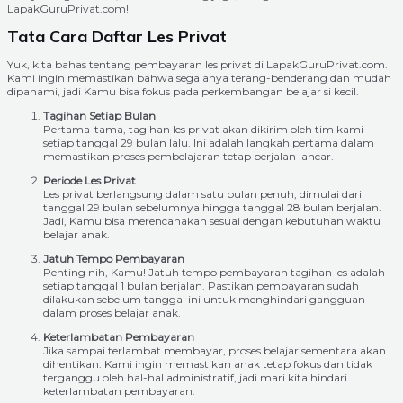
LapakGuruPrivat.com!
Tata Cara Daftar Les Privat
Yuk, kita bahas tentang pembayaran les privat di LapakGuruPrivat.com.
Kami ingin memastikan bahwa segalanya terang-benderang dan mudah
dipahami, jadi Kamu bisa fokus pada perkembangan belajar si kecil.
Tagihan Setiap Bulan
Pertama-tama, tagihan les privat akan dikirim oleh tim kami
setiap tanggal 29 bulan lalu. Ini adalah langkah pertama dalam
memastikan proses pembelajaran tetap berjalan lancar.
Periode Les Privat
Les privat berlangsung dalam satu bulan penuh, dimulai dari
tanggal 29 bulan sebelumnya hingga tanggal 28 bulan berjalan.
Jadi, Kamu bisa merencanakan sesuai dengan kebutuhan waktu
belajar anak.
Jatuh Tempo Pembayaran
Penting nih, Kamu! Jatuh tempo pembayaran tagihan les adalah
setiap tanggal 1 bulan berjalan. Pastikan pembayaran sudah
dilakukan sebelum tanggal ini untuk menghindari gangguan
dalam proses belajar anak.
Keterlambatan Pembayaran
Jika sampai terlambat membayar, proses belajar sementara akan
dihentikan. Kami ingin memastikan anak tetap fokus dan tidak
terganggu oleh hal-hal administratif, jadi mari kita hindari
keterlambatan pembayaran.