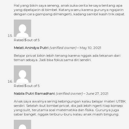
Hal yang bikin saya seneng, anak suka cerita ke saya tentang apa
yang dipelajarin di bimbel. Katanya seru karena gurunya ngajarin
dengan cara gampang dimengerti, kadang sambil kasih trik cepat.
Rated
5
out of 5
Melati Anindya Putri
(verified owner)
–
May 10, 2021
Belajar privat bikin lebih tenang karena nggak ada tekanan dari
teman sebaya. Jadi bisa fokus sama diri sendiri.
Rated
5
out of 5
Nabila Putri Ramadhani
(verified owner)
–
June 27, 2021
Anak saya awalnya sering kebingungan kalau belajar materi UTBK
sendiri. Setelah ikut bimbel privat, dia jadi lebih ngerti tiap konsep
yang sulit, terutama soal matematika dan fisika. Gurunya juga
sabar banget, nggak terburu-buru kalau anak masih bingung.