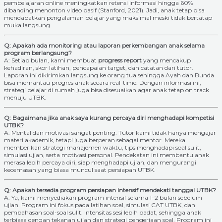
pembelajaran online meningkatkan retensi informasi hingga 60%
dibanding menonton video pasif (Stanford, 2021). Jadi, anak tetap bisa
mendapatkan pengalaman belajar yang maksimal meski tidak bertatap
muka langsung.
Q: Apakah ada monitoring atau laporan perkembangan anak selama
program berlangsung?
A: Setiap bulan, kami membuat
progress report
yang mencakup
kehadiran, skor latihan, pencapaian target, dan catatan dari tutor.
Laporan ini dikirimkan langsung ke orang tua sehingga Ayah dan Bunda
bisa memantau progres anak secara real-time. Dengan informasi ini,
strategi belajar di rumah juga bisa disesuaikan agar anak tetap on track
menuju UTBK.
Q: Bagaimana jika anak saya kurang percaya diri menghadapi kompetisi
UTBK?
A: Mental dan motivasi sangat penting. Tutor kami tidak hanya mengajar
materi akademik, tetapi juga berperan sebagai mentor. Mereka
memberikan strategi manajemen waktu, tips menghadapi soal sulit,
simulasi ujian, serta motivasi personal. Pendekatan ini membantu anak
merasa lebih percaya diri, siap menghadapi ujian, dan mengurangi
kecemasan yang biasa muncul saat persiapan UTBK.
Q: Apakah tersedia program persiapan intensif mendekati tanggal UTBK?
A: Ya, kami menyediakan program intensif selama 1–2 bulan sebelum
ujian. Program ini fokus pada latihan soal, simulasi CAT UTBK, dan
pembahasan soal-soal sulit. Intensitas sesi lebih padat, sehingga anak
terbiasa dengan tekanan ujian dan strategi pengerjaan soal. Program ini