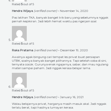
Rated
5
out of 5
Hendra Wijaya
(verified owner)
–
November 14, 2020
Pas latihan TKA, banyak banget trik baru yang sebelumnya nggak
pernah kepikiran. Jadi lebih hemat waktu pas ngerjain soal.
Rated
5
out of 5
Raka Pratama
(verified owner)
–
December 19, 2020
Awalnya agak bingung cari tempat les privat buat persiapan
UTBK, soalnya banyak banget pilihannya. Tapi setelah coba di sini,
ternyata cocok. Gurunya enak ngajarnya, sabar, dan mau ngulang
materi sampai paham. Jadi nggak kerasa belajar lama.
Rated
5
out of 5
Hendra Wijaya
(verified owner)
–
January 16, 2021
Walau belajarnya privat, harganya masih masuk akal. Jadi nggak
terlalu berat, tapi hasilnya lumayan kerasa.