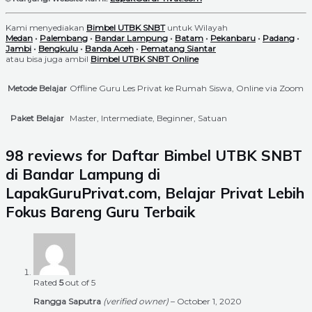
Kami menyediakan
Bimbel UTBK SNBT
untuk Wilayah
Medan
•
Palembang
•
Bandar Lampung
•
Batam
•
Pekanbaru
•
Padang
•
Jambi
•
Bengkulu
•
Banda Aceh
•
Pematang Siantar
atau bisa juga ambil
Bimbel UTBK SNBT Online
Metode Belajar
Offline Guru Les Privat ke Rumah Siswa, Online via Zoom
Paket Belajar
Master, Intermediate, Beginner, Satuan
98 reviews for
Daftar Bimbel UTBK SNBT
di Bandar Lampung di
LapakGuruPrivat.com, Belajar Privat Lebih
Fokus Bareng Guru Terbaik
Rated
5
out of 5
Rangga Saputra
(verified owner)
–
October 1, 2020