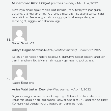
Muhammad Rizki Hidayat
(verified owner)
–
March 4, 2022
Awalnya anak agak males ikut bimbel, tapi ternyata pas guru
datang, dia malah enjoy. Gurunya bisa bikin suasana santai tapi
tetap fokus. Sekarang anak nunggu jadwal lesnya dengan
semangat, nggak ada drama lagi.
Rated
5
out of 5
Aditya Bagus Santoso Putra
(verified owner)
–
March 27, 2022
Kalau anak nggak ngerti soal sulit, gurunya sabar jelasin langkah
demi langkah. Itu bikin anak nggak gampang putus asa.
Rated
5
out of 5
Anisa Putri Lestari Dewi
(verified owner)
–
April 1, 2022
Saya senang karena proses belajarnya fleksibel. Kalau ada acara
keluarga atau anak lagi capek, jadwal bisa diatur ulang tanpa ribet.
Komunikasi dengan guru juga gampang banget.