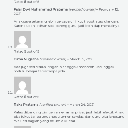
Rated
5
out of 5
Fajar Dwi Muhammad Pratama
(verified owner)
–
February 12,
2021
Anak saya sekarang lebih percaya diri ikut tryout atau ulangan.
Karena udah latihan soal bareng guru, jadi lebih siap mentalnya.
Rated
5
out of 5
Bima Nugraha
(verified owner)
–
March 15, 2021
Ada juga sesi diskusi ringan biar nggak monoton. Jadi nggak
melulu belajar terus tanpa jeda.
Rated
5
out of 5
Raka Pratama
(verified owner)
–
March 24, 2021
Kalau dibanding bimbel rame-rame, privat jauh lebih efektif. Anak
bisa fokus tanpa terganggu temen sekelas, dan guru bisa langsung
evaluasi bagian yang belum dikuasai.