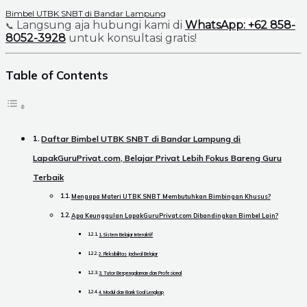
Bimbel UTBK SNBT di Bandar Lampung
Langsung aja hubungi kami di
WhatsApp: +62 858-
📞
8052-3928
untuk konsultasi gratis!
Table of Contents
Daftar Bimbel UTBK SNBT di Bandar Lampung di
LapakGuruPrivat.com, Belajar Privat Lebih Fokus Bareng Guru
Terbaik
Mengapa Materi UTBK SNBT Membutuhkan Bimbingan Khusus?
Apa Keunggulan LapakGuruPrivat.com Dibandingkan Bimbel Lain?
1. Sistem Belajar Interaktif
2. Fleksibilitas Jadwal Belajar
3. Tutor Berpengalaman dan Profesional
4. Modul dan Bank Soal Lengkap