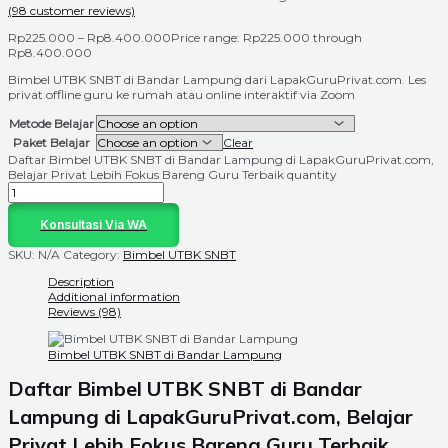
(
98
customer reviews)
Rp
225.000
–
Rp
8.400.000
Price range: Rp225.000 through
Rp8.400.000
Bimbel UTBK SNBT di Bandar Lampung dari LapakGuruPrivat.com. Les
privat offline guru ke rumah atau online interaktif via Zoom
Metode Belajar
Paket Belajar
Clear
Daftar Bimbel UTBK SNBT di Bandar Lampung di LapakGuruPrivat.com,
Belajar Privat Lebih Fokus Bareng Guru Terbaik quantity
Konsultasi Via WA
SKU:
N/A
Category:
Bimbel UTBK SNBT
Description
Additional information
Reviews (98)
Bimbel UTBK SNBT di Bandar Lampung
Daftar Bimbel UTBK SNBT di
Bandar
Lampung
di LapakGuruPrivat.com, Belajar
Privat Lebih Fokus Bareng Guru Terbaik