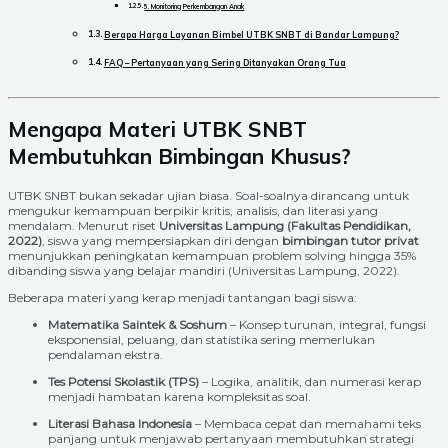
5. Monitoring Perkembangan Anak
Berapa Harga Layanan Bimbel UTBK SNBT di Bandar Lampung?
FAQ – Pertanyaan yang Sering Ditanyakan Orang Tua
Mengapa Materi UTBK SNBT
Membutuhkan Bimbingan Khusus?
UTBK SNBT bukan sekadar ujian biasa. Soal-soalnya dirancang untuk
mengukur kemampuan berpikir kritis, analisis, dan literasi yang
mendalam. Menurut riset
Universitas Lampung (Fakultas Pendidikan,
2022)
, siswa yang mempersiapkan diri dengan
bimbingan tutor privat
menunjukkan peningkatan kemampuan problem solving hingga 35%
dibanding siswa yang belajar mandiri (Universitas Lampung, 2022).
Beberapa materi yang kerap menjadi tantangan bagi siswa:
Matematika Saintek & Soshum
– Konsep turunan, integral, fungsi
eksponensial, peluang, dan statistika sering memerlukan
pendalaman ekstra.
Tes Potensi Skolastik (TPS)
– Logika, analitik, dan numerasi kerap
menjadi hambatan karena kompleksitas soal.
Literasi Bahasa Indonesia
– Membaca cepat dan memahami teks
panjang untuk menjawab pertanyaan membutuhkan strategi