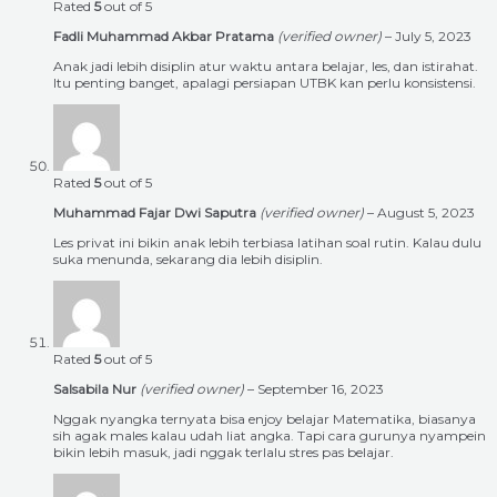
Rated
5
out of 5
Fadli Muhammad Akbar Pratama
(verified owner)
–
July 5, 2023
Anak jadi lebih disiplin atur waktu antara belajar, les, dan istirahat.
Itu penting banget, apalagi persiapan UTBK kan perlu konsistensi.
Rated
5
out of 5
Muhammad Fajar Dwi Saputra
(verified owner)
–
August 5, 2023
Les privat ini bikin anak lebih terbiasa latihan soal rutin. Kalau dulu
suka menunda, sekarang dia lebih disiplin.
Rated
5
out of 5
Salsabila Nur
(verified owner)
–
September 16, 2023
Nggak nyangka ternyata bisa enjoy belajar Matematika, biasanya
sih agak males kalau udah liat angka. Tapi cara gurunya nyampein
bikin lebih masuk, jadi nggak terlalu stres pas belajar.