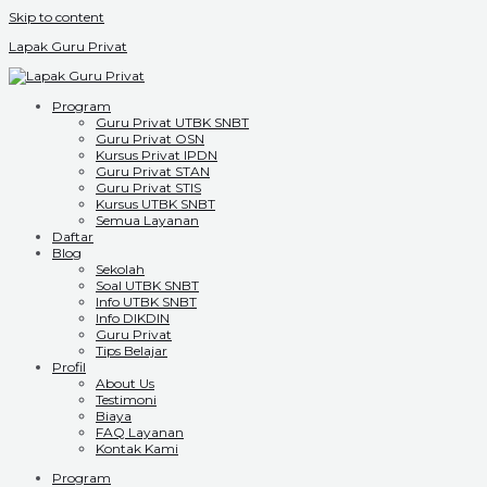
Skip to content
Lapak Guru Privat
Program
Guru Privat UTBK SNBT
Guru Privat OSN
Kursus Privat IPDN
Guru Privat STAN
Guru Privat STIS
Kursus UTBK SNBT
Semua Layanan
Daftar
Blog
Sekolah
Soal UTBK SNBT
Info UTBK SNBT
Info DIKDIN
Guru Privat
Tips Belajar
Profil
About Us
Testimoni
Biaya
FAQ Layanan
Kontak Kami
Program