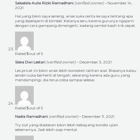
Salsabila Aulia Rizki Ramadhani
(verified owner)
–
November 14,
2021
Hal yang bikin saya seneng, anak suka cerita ke saya tentang apa
yang dipelajarin di bimbel. Katanya seru karena gurunya ngajarin
dengan cara gampang dimengerti, kadang sambil kasih trik cepat.
Rated
5
out of 5
Siska Dwi Lestari
(verified owner)
–
December 3, 2021
Les privat ini bikin anak lebih konsisten latihan soal. Biasanya kalau
sendiri suka berhenti di tengah, sekarang karena ada guru yang
mendampingi, dia terus coba sampai selesai.
Rated
5
out of 5
Nadia Ramadhani
(verified owner)
–
December 11, 2021
Try out yang diadakan bikin lebih kebayang kondisi ujian
sebenarnya. Jadi lebih siap mental.