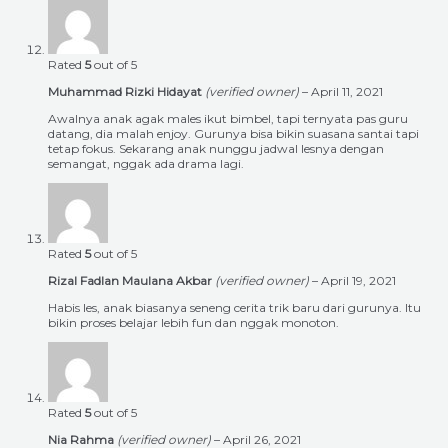
Rated
5
out of 5
Muhammad Rizki Hidayat
(verified owner)
–
April 11, 2021
Awalnya anak agak males ikut bimbel, tapi ternyata pas guru
datang, dia malah enjoy. Gurunya bisa bikin suasana santai tapi
tetap fokus. Sekarang anak nunggu jadwal lesnya dengan
semangat, nggak ada drama lagi.
Rated
5
out of 5
Rizal Fadlan Maulana Akbar
(verified owner)
–
April 19, 2021
Habis les, anak biasanya seneng cerita trik baru dari gurunya. Itu
bikin proses belajar lebih fun dan nggak monoton.
Rated
5
out of 5
Nia Rahma
(verified owner)
–
April 26, 2021