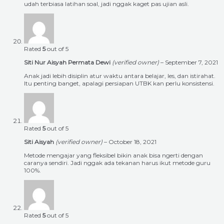
udah terbiasa latihan soal, jadi nggak kaget pas ujian asli.
Rated
5
out of 5
Siti Nur Aisyah Permata Dewi
(verified owner)
–
September 7, 2021
Anak jadi lebih disiplin atur waktu antara belajar, les, dan istirahat.
Itu penting banget, apalagi persiapan UTBK kan perlu konsistensi.
Rated
5
out of 5
Siti Aisyah
(verified owner)
–
October 18, 2021
Metode mengajar yang fleksibel bikin anak bisa ngerti dengan
caranya sendiri. Jadi nggak ada tekanan harus ikut metode guru
100%.
Rated
5
out of 5