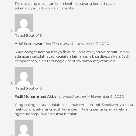
Try out yang diadakan bikin lebih kebayang kondisi ujian
sebenarnya. Jadi lebih siap mental.
Rated
5
out of 5
Arief Kurniawan
(verified owner)
–
November 7, 2020
Suka banget karena lesnya fleksibel, bisa atur jadwal sendiri. Kalau
ada acara sekolah atau kegiatan lain, masih bisa disesuaikan. Jadi
belajar tetap jalan tapi nggak bentrok sama kegiatan lain.
Rated
5
out of 5
Fadli Muhammad Akbar
(verified owner)
–
November 9, 2020
Yang paling kerasa adalah nilai anak mulai stabil. Sebelumnya suka
naik-turun, sekarang lebih konsisten. Paling penting, anak lebih
ngerti konsep, bukan cuma hafalan.