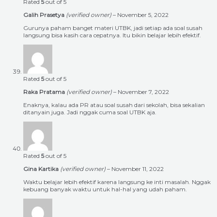
Rated
5
out of 5
Galih Prasetya
(verified owner)
–
November 5, 2022
Gurunya paham banget materi UTBK, jadi setiap ada soal susah
langsung bisa kasih cara cepatnya. Itu bikin belajar lebih efektif.
Rated
5
out of 5
Raka Pratama
(verified owner)
–
November 7, 2022
Enaknya, kalau ada PR atau soal susah dari sekolah, bisa sekalian
ditanyain juga. Jadi nggak cuma soal UTBK aja.
Rated
5
out of 5
Gina Kartika
(verified owner)
–
November 11, 2022
Waktu belajar lebih efektif karena langsung ke inti masalah. Nggak
kebuang banyak waktu untuk hal-hal yang udah paham.