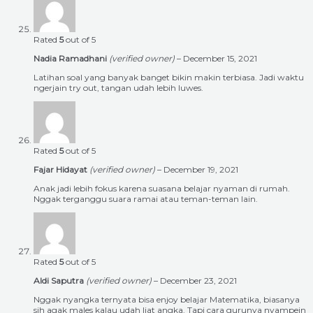
Rated
5
out of 5
Nadia Ramadhani
(verified owner)
–
December 15, 2021
Latihan soal yang banyak banget bikin makin terbiasa. Jadi waktu
ngerjain try out, tangan udah lebih luwes.
Rated
5
out of 5
Fajar Hidayat
(verified owner)
–
December 19, 2021
Anak jadi lebih fokus karena suasana belajar nyaman di rumah.
Nggak terganggu suara ramai atau teman-teman lain.
Rated
5
out of 5
Aldi Saputra
(verified owner)
–
December 23, 2021
Nggak nyangka ternyata bisa enjoy belajar Matematika, biasanya
sih agak males kalau udah liat angka. Tapi cara gurunya nyampein