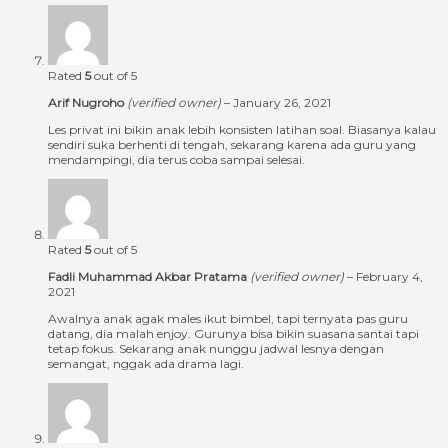
Rated
5
out of 5
Arif Nugroho
(verified owner)
–
January 26, 2021
Les privat ini bikin anak lebih konsisten latihan soal. Biasanya kalau
sendiri suka berhenti di tengah, sekarang karena ada guru yang
mendampingi, dia terus coba sampai selesai.
Rated
5
out of 5
Fadli Muhammad Akbar Pratama
(verified owner)
–
February 4,
2021
Awalnya anak agak males ikut bimbel, tapi ternyata pas guru
datang, dia malah enjoy. Gurunya bisa bikin suasana santai tapi
tetap fokus. Sekarang anak nunggu jadwal lesnya dengan
semangat, nggak ada drama lagi.