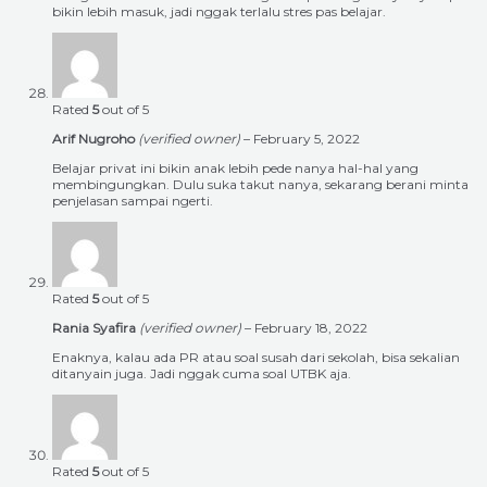
bikin lebih masuk, jadi nggak terlalu stres pas belajar.
Rated
5
out of 5
Arif Nugroho
(verified owner)
–
February 5, 2022
Belajar privat ini bikin anak lebih pede nanya hal-hal yang
membingungkan. Dulu suka takut nanya, sekarang berani minta
penjelasan sampai ngerti.
Rated
5
out of 5
Rania Syafira
(verified owner)
–
February 18, 2022
Enaknya, kalau ada PR atau soal susah dari sekolah, bisa sekalian
ditanyain juga. Jadi nggak cuma soal UTBK aja.
Rated
5
out of 5