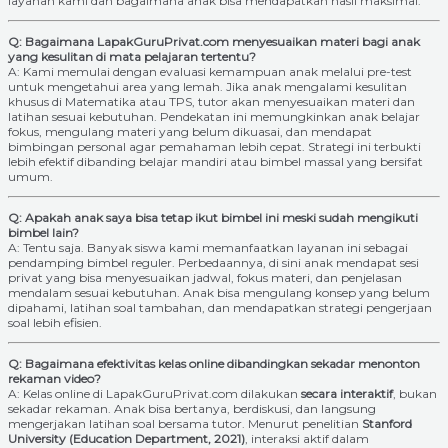
layanan kami dan bagaimana anak bisa mendapatkan hasil maksimal.
Q: Bagaimana LapakGuruPrivat.com menyesuaikan materi bagi anak
yang kesulitan di mata pelajaran tertentu?
A: Kami memulai dengan evaluasi kemampuan anak melalui pre-test
untuk mengetahui area yang lemah. Jika anak mengalami kesulitan
khusus di Matematika atau TPS, tutor akan menyesuaikan materi dan
latihan sesuai kebutuhan. Pendekatan ini memungkinkan anak belajar
fokus, mengulang materi yang belum dikuasai, dan mendapat
bimbingan personal agar pemahaman lebih cepat. Strategi ini terbukti
lebih efektif dibanding belajar mandiri atau bimbel massal yang bersifat
umum.
Q: Apakah anak saya bisa tetap ikut bimbel ini meski sudah mengikuti
bimbel lain?
A: Tentu saja. Banyak siswa kami memanfaatkan layanan ini sebagai
pendamping bimbel reguler. Perbedaannya, di sini anak mendapat sesi
privat yang bisa menyesuaikan jadwal, fokus materi, dan penjelasan
mendalam sesuai kebutuhan. Anak bisa mengulang konsep yang belum
dipahami, latihan soal tambahan, dan mendapatkan strategi pengerjaan
soal lebih efisien.
Q: Bagaimana efektivitas kelas online dibandingkan sekadar menonton
rekaman video?
A: Kelas online di LapakGuruPrivat.com dilakukan
secara interaktif
, bukan
sekadar rekaman. Anak bisa bertanya, berdiskusi, dan langsung
mengerjakan latihan soal bersama tutor. Menurut penelitian
Stanford
University (Education Department, 2021)
, interaksi aktif dalam