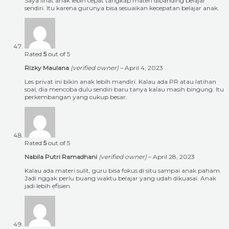
Saya lihat anak lebih cepat tangkap materi dibanding belajar
sendiri. Itu karena gurunya bisa sesuaikan kecepatan belajar anak.
Rated
5
out of 5
Rizky Maulana
(verified owner)
–
April 4, 2023
Les privat ini bikin anak lebih mandiri. Kalau ada PR atau latihan
soal, dia mencoba dulu sendiri baru tanya kalau masih bingung. Itu
perkembangan yang cukup besar.
Rated
5
out of 5
Nabila Putri Ramadhani
(verified owner)
–
April 28, 2023
Kalau ada materi sulit, guru bisa fokus di situ sampai anak paham.
Jadi nggak perlu buang waktu belajar yang udah dikuasai. Anak
jadi lebih efisien.