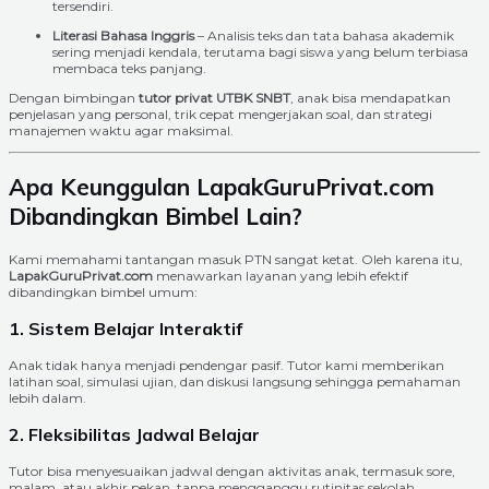
tersendiri.
Literasi Bahasa Inggris
– Analisis teks dan tata bahasa akademik
sering menjadi kendala, terutama bagi siswa yang belum terbiasa
membaca teks panjang.
Dengan bimbingan
tutor privat UTBK SNBT
, anak bisa mendapatkan
penjelasan yang personal, trik cepat mengerjakan soal, dan strategi
manajemen waktu agar maksimal.
Apa Keunggulan LapakGuruPrivat.com
Dibandingkan Bimbel Lain?
Kami memahami tantangan masuk PTN sangat ketat. Oleh karena itu,
LapakGuruPrivat.com
menawarkan layanan yang lebih efektif
dibandingkan bimbel umum:
1. Sistem Belajar Interaktif
Anak tidak hanya menjadi pendengar pasif. Tutor kami memberikan
latihan soal, simulasi ujian, dan diskusi langsung sehingga pemahaman
lebih dalam.
2. Fleksibilitas Jadwal Belajar
Tutor bisa menyesuaikan jadwal dengan aktivitas anak, termasuk sore,
malam, atau akhir pekan, tanpa mengganggu rutinitas sekolah.