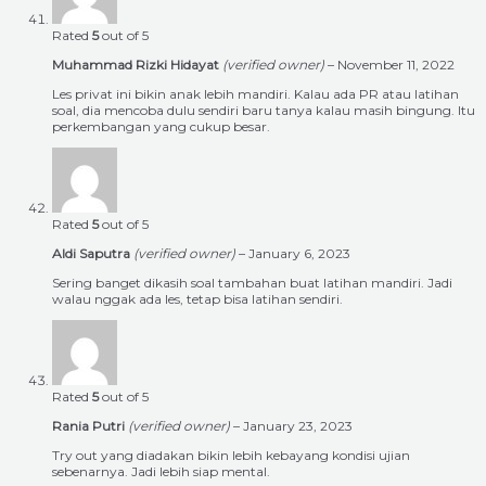
Rated
5
out of 5
Muhammad Rizki Hidayat
(verified owner)
–
November 11, 2022
Les privat ini bikin anak lebih mandiri. Kalau ada PR atau latihan
soal, dia mencoba dulu sendiri baru tanya kalau masih bingung. Itu
perkembangan yang cukup besar.
Rated
5
out of 5
Aldi Saputra
(verified owner)
–
January 6, 2023
Sering banget dikasih soal tambahan buat latihan mandiri. Jadi
walau nggak ada les, tetap bisa latihan sendiri.
Rated
5
out of 5
Rania Putri
(verified owner)
–
January 23, 2023
Try out yang diadakan bikin lebih kebayang kondisi ujian
sebenarnya. Jadi lebih siap mental.