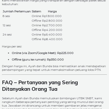
Kami menawarkan harga yang transparan dengan berbagai paket sesuai
kebutuhan:
Jumlah Pertemuan
Sistem
Harga
8 sesi
Online
Rp1.800.000
Offline
Rp2.800.000
12 sesi
Online
Rp2.700.000
Offline
Rp4.200.000
24 sesi
Online
Rp5.400.000
Offline
Rp8.400.000
Harga per sesi:
Online (via Zoom/Google Meet): Rp225.000
Offline (guru ke rumah): Rp350.000
Dengan harga ini, Ayah dan Bunda bisa memastikan anak mendapatkan
pendampingan yang tepat untuk memaksimalkan peluang lolos PTN.
FAQ – Pertanyaan yang Sering
Ditanyakan Orang Tua
Sebelum Ayah dan Bunda memutuskan bimbingan UTBK SNBT, kami
rangkum beberapa pertanyaan penting yang sering muncul dari orang
tua. Jawaban ini dirancang untuk memberi gambaran jelas mengenai