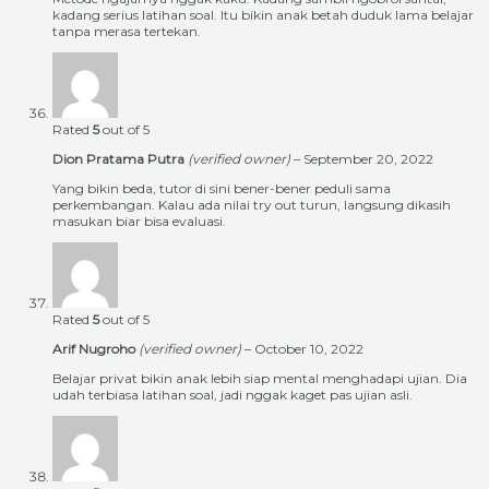
kadang serius latihan soal. Itu bikin anak betah duduk lama belajar
tanpa merasa tertekan.
Rated
5
out of 5
Dion Pratama Putra
(verified owner)
–
September 20, 2022
Yang bikin beda, tutor di sini bener-bener peduli sama
perkembangan. Kalau ada nilai try out turun, langsung dikasih
masukan biar bisa evaluasi.
Rated
5
out of 5
Arif Nugroho
(verified owner)
–
October 10, 2022
Belajar privat bikin anak lebih siap mental menghadapi ujian. Dia
udah terbiasa latihan soal, jadi nggak kaget pas ujian asli.