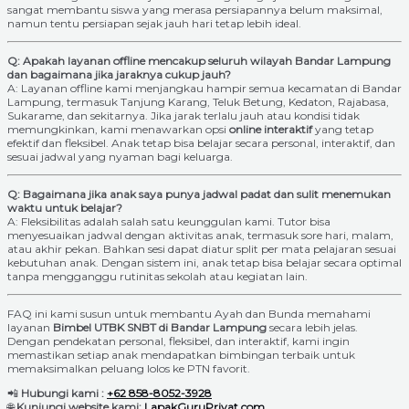
sangat membantu siswa yang merasa persiapannya belum maksimal,
namun tentu persiapan sejak jauh hari tetap lebih ideal.
Q: Apakah layanan offline mencakup seluruh wilayah Bandar Lampung
dan bagaimana jika jaraknya cukup jauh?
A: Layanan offline kami menjangkau hampir semua kecamatan di Bandar
Lampung, termasuk Tanjung Karang, Teluk Betung, Kedaton, Rajabasa,
Sukarame, dan sekitarnya. Jika jarak terlalu jauh atau kondisi tidak
memungkinkan, kami menawarkan opsi
online interaktif
yang tetap
efektif dan fleksibel. Anak tetap bisa belajar secara personal, interaktif, dan
sesuai jadwal yang nyaman bagi keluarga.
Q: Bagaimana jika anak saya punya jadwal padat dan sulit menemukan
waktu untuk belajar?
A: Fleksibilitas adalah salah satu keunggulan kami. Tutor bisa
menyesuaikan jadwal dengan aktivitas anak, termasuk sore hari, malam,
atau akhir pekan. Bahkan sesi dapat diatur split per mata pelajaran sesuai
kebutuhan anak. Dengan sistem ini, anak tetap bisa belajar secara optimal
tanpa mengganggu rutinitas sekolah atau kegiatan lain.
FAQ ini kami susun untuk membantu Ayah dan Bunda memahami
layanan
Bimbel UTBK SNBT di Bandar Lampung
secara lebih jelas.
Dengan pendekatan personal, fleksibel, dan interaktif, kami ingin
memastikan setiap anak mendapatkan bimbingan terbaik untuk
memaksimalkan peluang lolos ke PTN favorit.
📲
Hubungi kami :
+62 858-8052-3928
🌐
Kunjungi website kami:
LapakGuruPrivat.com