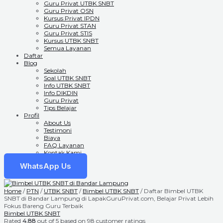
Guru Privat UTBK SNBT
Guru Privat OSN
Kursus Privat IPDN
Guru Privat STAN
Guru Privat STIS
Kursus UTBK SNBT
Semua Layanan
Daftar
Blog
Sekolah
Soal UTBK SNBT
Info UTBK SNBT
Info DIKDIN
Guru Privat
Tips Belajar
Profil
About Us
Testimoni
Biaya
FAQ Layanan
Kontak Kami
WhatsApp Us
Home
/
PTN
/
UTBK SNBT
/
Bimbel UTBK SNBT
/ Daftar Bimbel UTBK
SNBT di Bandar Lampung di LapakGuruPrivat.com, Belajar Privat Lebih
Fokus Bareng Guru Terbaik
Bimbel UTBK SNBT
Rated
4.88
out of 5 based on
98
customer ratings