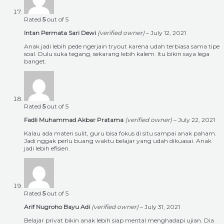
Rated
5
out of 5
Intan Permata Sari Dewi
(verified owner)
–
July 12, 2021
Anak jadi lebih pede ngerjain tryout karena udah terbiasa sama tipe
soal. Dulu suka tegang, sekarang lebih kalem. Itu bikin saya lega
banget.
Rated
5
out of 5
Fadli Muhammad Akbar Pratama
(verified owner)
–
July 22, 2021
Kalau ada materi sulit, guru bisa fokus di situ sampai anak paham.
Jadi nggak perlu buang waktu belajar yang udah dikuasai. Anak
jadi lebih efisien.
Rated
5
out of 5
Arif Nugroho Bayu Adi
(verified owner)
–
July 31, 2021
Belajar privat bikin anak lebih siap mental menghadapi ujian. Dia