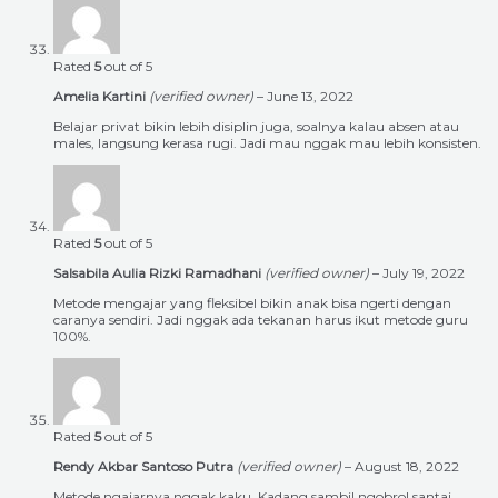
Rated
5
out of 5
Amelia Kartini
(verified owner)
–
June 13, 2022
Belajar privat bikin lebih disiplin juga, soalnya kalau absen atau
males, langsung kerasa rugi. Jadi mau nggak mau lebih konsisten.
Rated
5
out of 5
Salsabila Aulia Rizki Ramadhani
(verified owner)
–
July 19, 2022
Metode mengajar yang fleksibel bikin anak bisa ngerti dengan
caranya sendiri. Jadi nggak ada tekanan harus ikut metode guru
100%.
Rated
5
out of 5
Rendy Akbar Santoso Putra
(verified owner)
–
August 18, 2022
Metode ngajarnya nggak kaku. Kadang sambil ngobrol santai,