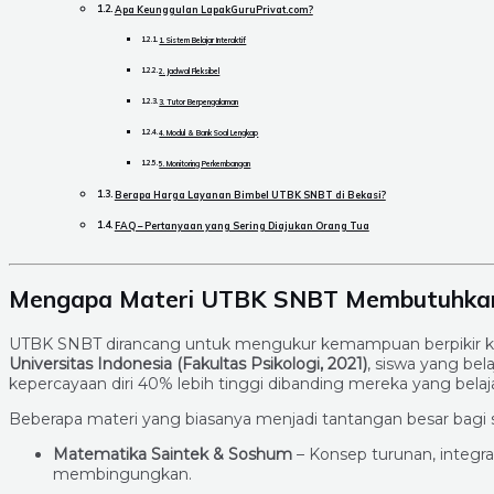
Apa Keunggulan LapakGuruPrivat.com?
1. Sistem Belajar Interaktif
2. Jadwal Fleksibel
3. Tutor Berpengalaman
4. Modul & Bank Soal Lengkap
5. Monitoring Perkembangan
Berapa Harga Layanan Bimbel UTBK SNBT di Bekasi?
FAQ – Pertanyaan yang Sering Diajukan Orang Tua
Mengapa Materi UTBK SNBT Membutuhka
UTBK SNBT dirancang untuk mengukur kemampuan berpikir kriti
Universitas Indonesia (Fakultas Psikologi, 2021)
, siswa yang bel
kepercayaan diri 40% lebih tinggi dibanding mereka yang belaja
Beberapa materi yang biasanya menjadi tantangan besar bagi 
Matematika Saintek & Soshum
– Konsep turunan, integral
membingungkan.