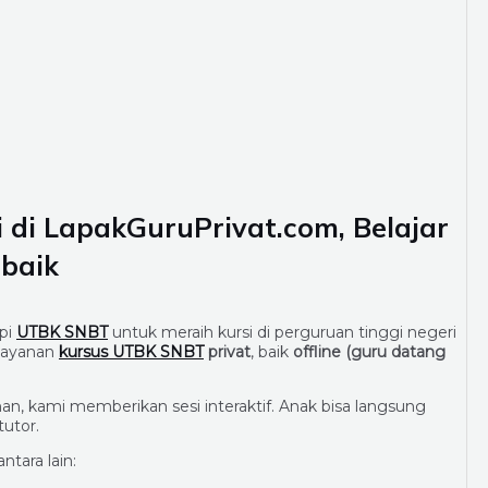
i
di LapakGuruPrivat.com, Belajar
rbaik
pi
UTBK SNBT
untuk meraih kursi di perguruan tinggi negeri
layanan
kursus UTBK SNBT
privat
, baik
offline (guru datang
, kami memberikan sesi interaktif. Anak bisa langsung
utor.
tara lain: