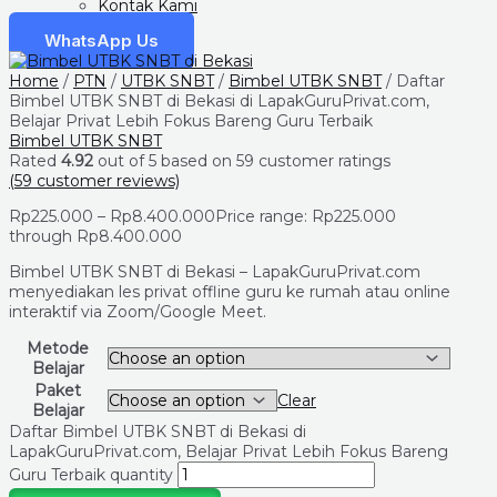
Kontak Kami
WhatsApp Us
Home
/
PTN
/
UTBK SNBT
/
Bimbel UTBK SNBT
/ Daftar
Bimbel UTBK SNBT di Bekasi di LapakGuruPrivat.com,
Belajar Privat Lebih Fokus Bareng Guru Terbaik
Bimbel UTBK SNBT
Rated
4.92
out of 5 based on
59
customer ratings
(
59
customer reviews)
Rp
225.000
–
Rp
8.400.000
Price range: Rp225.000
through Rp8.400.000
Bimbel UTBK SNBT di Bekasi – LapakGuruPrivat.com
menyediakan les privat offline guru ke rumah atau online
interaktif via Zoom/Google Meet.
Metode
Belajar
Paket
Clear
Belajar
Daftar Bimbel UTBK SNBT di Bekasi di
LapakGuruPrivat.com, Belajar Privat Lebih Fokus Bareng
Guru Terbaik quantity