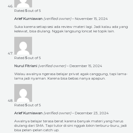
Rated
5
out of 5
Arief Kurniawan
(verified owner)
–
November 15, 2024
Suka karena setiap sesi ada review materi lagi. Jadi kalau ada yang
kelewat, bisa diulang. Nggak langsung loncat ke topik lain.
Rated
5
out of 5
Nurul Fitriani
(verified owner)
–
December 15, 2024
Walau awalnya ngerasa belajar privat agak canggung, tapi lama-
lama jadi nyaman. Karena bisa bebas nanya apapun.
Rated
5
out of 5
Arief Kurniawan
(verified owner)
–
December 23, 2024
Awalnya belajar terasa berat karena banyak materi yang harus
diulang dari SMA. Tapi tutor di sini nggak bikin terburu-buru, jadi
bisa pelan-pelan catch up.