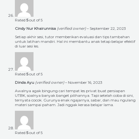
Rated
5
out of 5
Cindy Nur Khairunnisa
(verified owner)
–
September 22, 2023
Setiap akhir sesi, tutor memberikan evaluasi dan tips tambahan
untuk latihan mandiri. Hal ini membantu anak tetap belajar efektif
di luar sesi les.
Rated
5
out of 5
Dinda Ayu
(verified owner)
–
November 16, 2023
Awalnya agak bingung cari tempat les privat buat persiapan
UTBK, soalnya banyak banget pilihannya. Tapi setelah coba di sini,
ternyata cocok. Gurunya enak ngajarnya, sabar, dan mau ngulang
materi sampai paham. Jadi nggak kerasa belajar lama.
Rated
5
out of 5