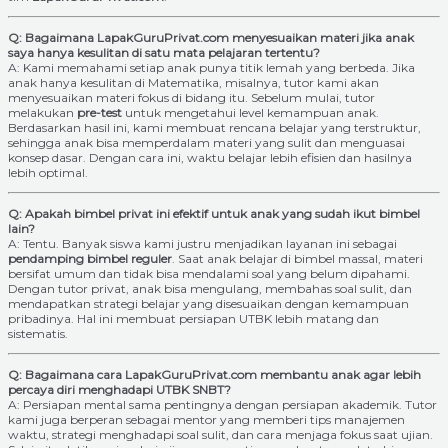
Q: Bagaimana LapakGuruPrivat.com menyesuaikan materi jika anak
saya hanya kesulitan di satu mata pelajaran tertentu?
A: Kami memahami setiap anak punya titik lemah yang berbeda. Jika
anak hanya kesulitan di Matematika, misalnya, tutor kami akan
menyesuaikan materi fokus di bidang itu. Sebelum mulai, tutor
melakukan
pre-test
untuk mengetahui level kemampuan anak.
Berdasarkan hasil ini, kami membuat rencana belajar yang terstruktur,
sehingga anak bisa memperdalam materi yang sulit dan menguasai
konsep dasar. Dengan cara ini, waktu belajar lebih efisien dan hasilnya
lebih optimal.
Q: Apakah bimbel privat ini efektif untuk anak yang sudah ikut bimbel
lain?
A: Tentu. Banyak siswa kami justru menjadikan layanan ini sebagai
pendamping bimbel reguler
. Saat anak belajar di bimbel massal, materi
bersifat umum dan tidak bisa mendalami soal yang belum dipahami.
Dengan tutor privat, anak bisa mengulang, membahas soal sulit, dan
mendapatkan strategi belajar yang disesuaikan dengan kemampuan
pribadinya. Hal ini membuat persiapan UTBK lebih matang dan
sistematis.
Q: Bagaimana cara LapakGuruPrivat.com membantu anak agar lebih
percaya diri menghadapi UTBK SNBT?
A: Persiapan mental sama pentingnya dengan persiapan akademik. Tutor
kami juga berperan sebagai mentor yang memberi tips manajemen
waktu, strategi menghadapi soal sulit, dan cara menjaga fokus saat ujian.