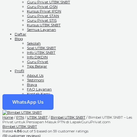
Guru Privat UTBK SNBT
Guru Privat OSN
Kursus Privat IPDN
Guru Privat STAN
Guru Privat STIS
Kursus UTBK SNBT
Semua Layanan
Daftar
Blog
Sekolah
Soal UTBK SNBT
Info UTBK SNBT
Info DIKDIN
Guru Privat
Tips Belajar
Profil
About Us
Testimoni
Biaya
FAQ Layanan
Kontak Kami
WhatsApp Us
Home
/
PTN
/
UTBK SNBT
/
Bimbel UTBK SNBT
/ Bimbel UTBK SNBT – Les
Privat untuk Persiapan Masuk PTN di LapakGuruPrivat.com
Bimbel UTBK SNBT
Rated
4.86
out of 5 based on
59
customer ratings
(
59
customer reviews)