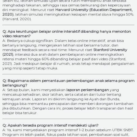
Selain itu, latihan simulasi ujian secara rutin membantu anak terbiasa
menghadapi tekanan, sehingga rasa cemas berkurang dan kepercayaan
diri meningkat. Menurut riset
Harvard University (Education Department,
2020)
, latihan simulasi meningkatkan kesiapan mental siswa hingga 50%
(Harvard, 2020).
Q: Apa keuntungan belajar online interaktif dibanding hanya menonton
video rekaman?
A: Bedanya cukup signifikan. Dalam kelas online interaktif, anak bisa
bertanya langsung, mengerjakan latihan soal bersama tutor, dan
mendapat feedback secara real-time. Menurut riset
Stanford University
(2021)
, interaksi dua arah dalam pembelajaran online meningkatkan
retensi materi hingga 60% dibanding belajar pasif dari video (Stanford,
2021). Jadi meskipun belajar di rumah, anak tetap mendapat pengalaman
yang mirip seperti tatap muka.
Q: Bagaimana sistem pemantauan perkembangan anak selama program
berlangsung?
A: Setiap bulan, kami menyediakan
laporan perkembangan
yang
mencakup kehadiran, skor latihan, serta catatan dari tutor tentang
kemajuan anak. Laporan ini dikirim langsung ke Ayah dan Bunda,
sehingga bisa memantau pencapaian dan memberi dorongan tambahan
jika dibutuhkan. Dengan cara ini, proses belajar lebih transparan dan hasil
belajar bisa terukur.
Q: Apakah tersedia program intensif mendekati ujian?
A: Ya, kami menyediakan program intensif 1–2 bulan sebelum UTBK SNBT.
Program ini lebih padat, fokus pada latihan soal, pembahasan soal sulit,