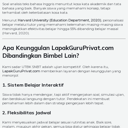
Soal analisis teks bahasa Inggris menuntut kosa kata akademik dan tata
bahasa yang baik. Banyak siswa yang memahami konsep, tetapi
terhambat oleh keterbatasan kosa kata.
Menurut
Harvard University (Education Department, 2020)
, personalisasi
belajar melalui tutor yang memahami kelemahan masing-masing siswa
meningkatkan efektivitas belajar hingga 55% dibanding belajar massal
(Harvard, 2020).
Apa Keunggulan LapakGuruPrivat.com
Dibandingkan Bimbel Lain?
Kami sadar UTBK SNBT adalah ujian kompetitif. Oleh karena itu,
LapakGuruPrivat.com
memberikan layanan dengan keunggulan yang
menonjol:
1. Sistem Belajar Interaktif
Siswa tidak hanya mendengar, tapi aktif mengerjakan soal, simulasi ujian,
dan berdiskusi langsung dengan tutor. Pendekatan ini membuat
pemahaman lebih dalam dan strategi pengerjaan lebih tepat.
2. Fleksibilitas Jadwal
Kami menyesuaikan jadwal belajar sesuai rutinitas anak. Baik sore,
malam, maupun akhir pekan, semua bisa diatur sehingga belajar tidak