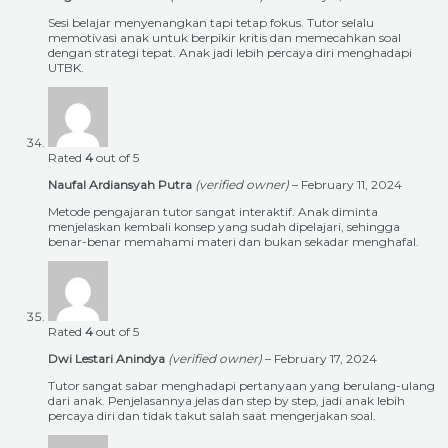
Sesi belajar menyenangkan tapi tetap fokus. Tutor selalu
memotivasi anak untuk berpikir kritis dan memecahkan soal
dengan strategi tepat. Anak jadi lebih percaya diri menghadapi
UTBK.
Rated
4
out of 5
Naufal Ardiansyah Putra
(verified owner)
–
February 11, 2024
Metode pengajaran tutor sangat interaktif. Anak diminta
menjelaskan kembali konsep yang sudah dipelajari, sehingga
benar-benar memahami materi dan bukan sekadar menghafal.
Rated
4
out of 5
Dwi Lestari Anindya
(verified owner)
–
February 17, 2024
Tutor sangat sabar menghadapi pertanyaan yang berulang-ulang
dari anak. Penjelasannya jelas dan step by step, jadi anak lebih
percaya diri dan tidak takut salah saat mengerjakan soal.