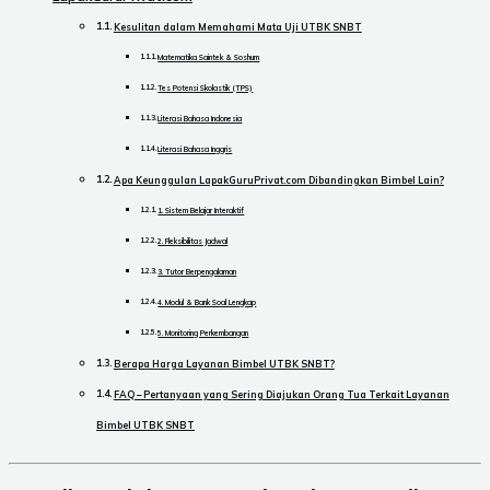
Kesulitan dalam Memahami Mata Uji UTBK SNBT
Matematika Saintek & Soshum
Tes Potensi Skolastik (TPS)
Literasi Bahasa Indonesia
Literasi Bahasa Inggris
Apa Keunggulan LapakGuruPrivat.com Dibandingkan Bimbel Lain?
1. Sistem Belajar Interaktif
2. Fleksibilitas Jadwal
3. Tutor Berpengalaman
4. Modul & Bank Soal Lengkap
5. Monitoring Perkembangan
Berapa Harga Layanan Bimbel UTBK SNBT?
FAQ – Pertanyaan yang Sering Diajukan Orang Tua Terkait Layanan
Bimbel UTBK SNBT