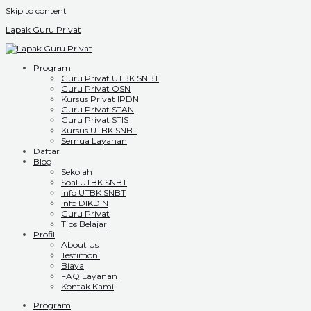
Skip to content
Lapak Guru Privat
Program
Guru Privat UTBK SNBT
Guru Privat OSN
Kursus Privat IPDN
Guru Privat STAN
Guru Privat STIS
Kursus UTBK SNBT
Semua Layanan
Daftar
Blog
Sekolah
Soal UTBK SNBT
Info UTBK SNBT
Info DIKDIN
Guru Privat
Tips Belajar
Profil
About Us
Testimoni
Biaya
FAQ Layanan
Kontak Kami
Program