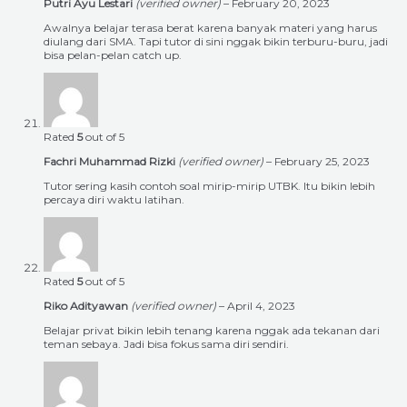
Putri Ayu Lestari
(verified owner)
–
February 20, 2023
Awalnya belajar terasa berat karena banyak materi yang harus
diulang dari SMA. Tapi tutor di sini nggak bikin terburu-buru, jadi
bisa pelan-pelan catch up.
Rated
5
out of 5
Fachri Muhammad Rizki
(verified owner)
–
February 25, 2023
Tutor sering kasih contoh soal mirip-mirip UTBK. Itu bikin lebih
percaya diri waktu latihan.
Rated
5
out of 5
Riko Adityawan
(verified owner)
–
April 4, 2023
Belajar privat bikin lebih tenang karena nggak ada tekanan dari
teman sebaya. Jadi bisa fokus sama diri sendiri.