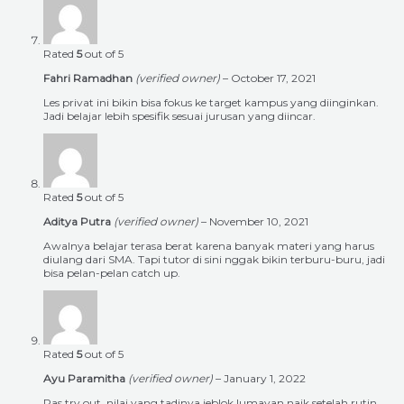
Rated
5
out of 5
Fahri Ramadhan
(verified owner)
–
October 17, 2021
Les privat ini bikin bisa fokus ke target kampus yang diinginkan.
Jadi belajar lebih spesifik sesuai jurusan yang diincar.
Rated
5
out of 5
Aditya Putra
(verified owner)
–
November 10, 2021
Awalnya belajar terasa berat karena banyak materi yang harus
diulang dari SMA. Tapi tutor di sini nggak bikin terburu-buru, jadi
bisa pelan-pelan catch up.
Rated
5
out of 5
Ayu Paramitha
(verified owner)
–
January 1, 2022
Pas try out, nilai yang tadinya jeblok lumayan naik setelah rutin