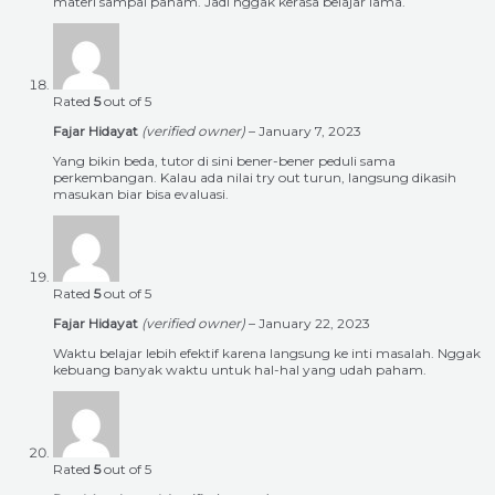
materi sampai paham. Jadi nggak kerasa belajar lama.
Rated
5
out of 5
Fajar Hidayat
(verified owner)
–
January 7, 2023
Yang bikin beda, tutor di sini bener-bener peduli sama
perkembangan. Kalau ada nilai try out turun, langsung dikasih
masukan biar bisa evaluasi.
Rated
5
out of 5
Fajar Hidayat
(verified owner)
–
January 22, 2023
Waktu belajar lebih efektif karena langsung ke inti masalah. Nggak
kebuang banyak waktu untuk hal-hal yang udah paham.
Rated
5
out of 5