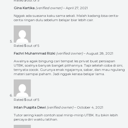
Rated
5
out of 5
Gina Kartika
(verified owner)
–
April 27, 2021
Nggak ada suasana kaku sama sekali. Malah kadang bisa cerita-
cerita ringan dulu sebelum belajar biar lebih cair.
Rated
5
out of 5
Fachri Muhammad Rizki
(verified owner)
–
August 28, 2021
Awalnya agak bingung cari tempat les privat buat persiapan
UTBK, soalnya banyak banget pilihannya. Tapi setelah coba di sini,
ternyata cocok. Gurunya enak ngajarnya, sabar, dan mau ngulang
materi sampai paham. Jadi nggak kerasa belajar lama.
Rated
5
out of 5
Intan Puspita Dewi
(verified owner)
–
October 4, 2021
Tutor sering kasih contoh soal mirip-mirip UTBK. Itu bikin lebih
percaya diri waktu latihan.