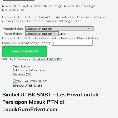
Rp
225.000
–
Rp
8.400.000
Price range: Rp225.000 through
Rp8.400.000
Bimbel UTBK SNBT dari LapakGuruPrivat.com – Les privat offline ke
rumah atau online interaktif via Zoom/Google Meet
Metode Belajar
Paket Belajar
Clear
Bimbel UTBK SNBT – Les Privat untuk Persiapan Masuk PTN di
LapakGuruPrivat.com quantity
Konsultasi Via WA
SKU:
N/A
Category:
Bimbel UTBK SNBT
Description
Additional information
Reviews (59)
Bimbel UTBK SNBT
Bimbel UTBK SNBT – Les Privat untuk
Persiapan Masuk PTN di
LapakGuruPrivat.com