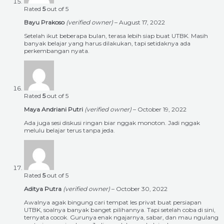
Rated
5
out of 5
Bayu Prakoso
(verified owner)
–
August 17, 2022
Setelah ikut beberapa bulan, terasa lebih siap buat UTBK. Masih
banyak belajar yang harus dilakukan, tapi setidaknya ada
perkembangan nyata.
Rated
5
out of 5
Maya Andriani Putri
(verified owner)
–
October 19, 2022
Ada juga sesi diskusi ringan biar nggak monoton. Jadi nggak
melulu belajar terus tanpa jeda.
Rated
5
out of 5
Aditya Putra
(verified owner)
–
October 30, 2022
Awalnya agak bingung cari tempat les privat buat persiapan
UTBK, soalnya banyak banget pilihannya. Tapi setelah coba di sini,
ternyata cocok. Gurunya enak ngajarnya, sabar, dan mau ngulang