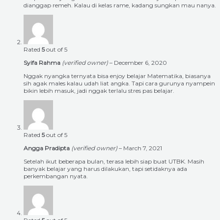
dianggap remeh. Kalau di kelas rame, kadang sungkan mau nanya.
Rated
5
out of 5
Syifa Rahma
(verified owner)
–
December 6, 2020
Nggak nyangka ternyata bisa enjoy belajar Matematika, biasanya
sih agak males kalau udah liat angka. Tapi cara gurunya nyampein
bikin lebih masuk, jadi nggak terlalu stres pas belajar.
Rated
5
out of 5
Angga Pradipta
(verified owner)
–
March 7, 2021
Setelah ikut beberapa bulan, terasa lebih siap buat UTBK. Masih
banyak belajar yang harus dilakukan, tapi setidaknya ada
perkembangan nyata.