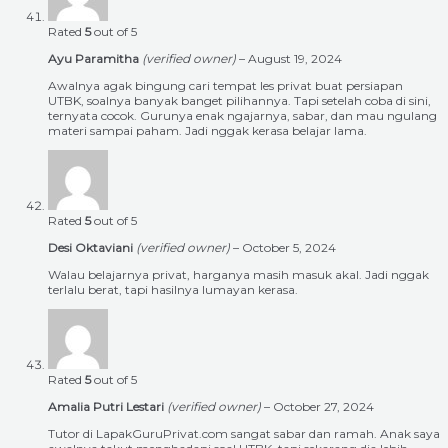
Rated
5
out of 5
Ayu Paramitha
(verified owner)
–
August 19, 2024
Awalnya agak bingung cari tempat les privat buat persiapan
UTBK, soalnya banyak banget pilihannya. Tapi setelah coba di sini,
ternyata cocok. Gurunya enak ngajarnya, sabar, dan mau ngulang
materi sampai paham. Jadi nggak kerasa belajar lama.
Rated
5
out of 5
Desi Oktaviani
(verified owner)
–
October 5, 2024
Walau belajarnya privat, harganya masih masuk akal. Jadi nggak
terlalu berat, tapi hasilnya lumayan kerasa.
Rated
5
out of 5
Amalia Putri Lestari
(verified owner)
–
October 27, 2024
Tutor di LapakGuruPrivat.com sangat sabar dan ramah. Anak saya