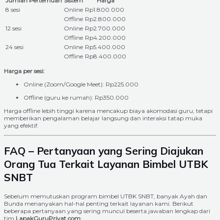
Jumlah Pertemuan
Sistem
Harga
8 sesi
Online
Rp1.800.000
Offline
Rp2.800.000
12 sesi
Online
Rp2.700.000
Offline
Rp4.200.000
24 sesi
Online
Rp5.400.000
Offline
Rp8.400.000
Harga per sesi:
Online (Zoom/Google Meet): Rp225.000
Offline (guru ke rumah): Rp350.000
Harga offline lebih tinggi karena mencakup biaya akomodasi guru, tetapi
memberikan pengalaman belajar langsung dan interaksi tatap muka
yang efektif.
FAQ – Pertanyaan yang Sering Diajukan
Orang Tua Terkait Layanan Bimbel UTBK
SNBT
Sebelum memutuskan program bimbel UTBK SNBT, banyak Ayah dan
Bunda menanyakan hal-hal penting terkait layanan kami. Berikut
beberapa pertanyaan yang sering muncul beserta jawaban lengkap dari
tim
LapakGuruPrivat.com
: