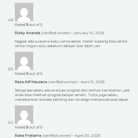
Rated
5
out of 5
Rizky Ananda
(verified owner)
–
January 10, 2025
Nggak ada suasana kaku sama sekali. Malah kadang bisa cerita-
cerita ringan dulu sebelum belajar biar lebih cair.
Rated
5
out of 5
Reza Alif Maulana
(verified owner)
–
April 19, 2025
Setiap sesi selalu ada evaluasi singkat dan latihan tambahan, jadi
anak bisa melihat progres belajar sendiri. Tutor juga selalu
menekankan konsep penting dan strategi menjawab soal cepat.
Rated
5
out of 5
Raka Pratama
(verified owner)
–
April 30, 2025