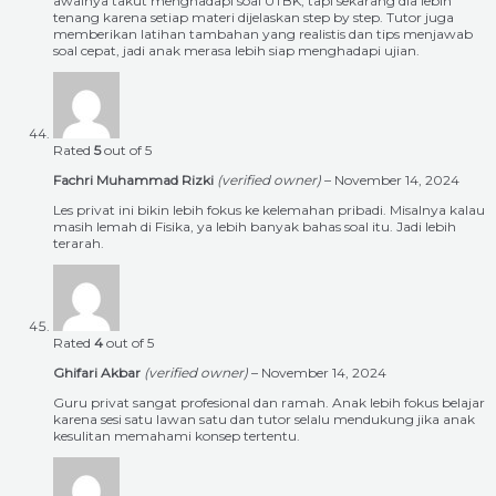
awalnya takut menghadapi soal UTBK, tapi sekarang dia lebih
tenang karena setiap materi dijelaskan step by step. Tutor juga
memberikan latihan tambahan yang realistis dan tips menjawab
soal cepat, jadi anak merasa lebih siap menghadapi ujian.
Rated
5
out of 5
Fachri Muhammad Rizki
(verified owner)
–
November 14, 2024
Les privat ini bikin lebih fokus ke kelemahan pribadi. Misalnya kalau
masih lemah di Fisika, ya lebih banyak bahas soal itu. Jadi lebih
terarah.
Rated
4
out of 5
Ghifari Akbar
(verified owner)
–
November 14, 2024
Guru privat sangat profesional dan ramah. Anak lebih fokus belajar
karena sesi satu lawan satu dan tutor selalu mendukung jika anak
kesulitan memahami konsep tertentu.