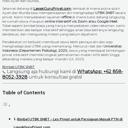
Halo Ayah dan Bunda,
Selamat datang di
LapakGuruPrivat.com
, tempat di mana putra-putri
Ayah dan Bunda bisa mempersiapkan diri menghadapi
UTBK SNBT
secara
privat. Kami menyediakan layanan
offline
di mana tutor datang langsung
ke rumah siswa maupun
online interaktif via Zoom atau Google Meet
.
Tidak seperti bimbel biasa yang hanya menyediakan video rekaman, kami
memberikan sesi belajar interaktif sehingga anak bisa bertanya langsung,
berdiskusi, dan mengulang materi yang belum dipahami.
Pendekatan ini terbukti membuat siswa lebih percaya diri dan siap
menghadapi soal UTBK yang menantang. Menurut riset dari
Universitas
Indonesia (Departemen Psikologi, 2021)
, siswa yang mendapat bimbingan
privat interaktif memiliki tingkat pemahaman materi 40% lebih tinggi
dibanding mereka yang belajar mandiri (UI, 2021).
Bimbel UTBK SNBT
Langsung aja hubungi kami di
WhatsApp: +62 858-
📞
8052-3928
untuk konsultasi gratis!
Table of Contents
Bimbel UTBK SNBT – Les Privat untuk Persiapan Masuk PTN di
LapakGuruPrivat.com