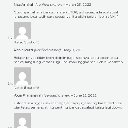
Nisa Amirah
(verified owner)
–
March 23, 2022
Gurunya paham banget materi UTBK, jadi setiap ada soal susah
langsung bisa kasih cara cepatnya. Itu bikin belajar lebih efektif.
Rated
5
out of 5
Rania Putri
(verified owner)
–
May 9, 2022
Belajar privat bikin lebih disiplin juga, soalnya kalau absen atau
males, langsung kerasa rugi. Jadi mau nggak mau lebih konsisten.
Rated
5
out of 5
Yoga Firmansyah
(verified owner)
–
June 25, 2022
Tutor di sini nggak sekadar ngajar, tapi juga sering kasih motivasi
biar tetap semangat. Itu penting banget apalagi kalau lagi down.