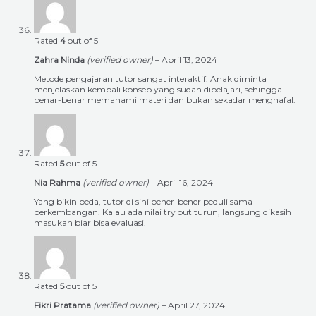
Rated
4
out of 5
Zahra Ninda
(verified owner)
–
April 13, 2024
Metode pengajaran tutor sangat interaktif. Anak diminta
menjelaskan kembali konsep yang sudah dipelajari, sehingga
benar-benar memahami materi dan bukan sekadar menghafal.
Rated
5
out of 5
Nia Rahma
(verified owner)
–
April 16, 2024
Yang bikin beda, tutor di sini bener-bener peduli sama
perkembangan. Kalau ada nilai try out turun, langsung dikasih
masukan biar bisa evaluasi.
Rated
5
out of 5
Fikri Pratama
(verified owner)
–
April 27, 2024