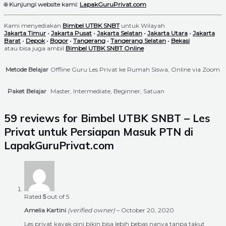
🌐
Kunjungi website kami:
LapakGuruPrivat.com
Kami menyediakan
Bimbel UTBK SNBT
untuk Wilayah
Jakarta Timur
•
Jakarta Pusat
•
Jakarta Selatan
•
Jakarta Utara
•
Jakarta
Barat
•
Depok
•
Bogor
•
Tangerang
•
Tangerang Selatan
•
Bekasi
atau bisa juga ambil
Bimbel UTBK SNBT Online
Metode Belajar
Offline Guru Les Privat ke Rumah Siswa, Online via Zoom
Paket Belajar
Master, Intermediate, Beginner, Satuan
59 reviews for
Bimbel UTBK SNBT – Les
Privat untuk Persiapan Masuk PTN di
LapakGuruPrivat.com
Rated
5
out of 5
Amelia Kartini
(verified owner)
–
October 20, 2020
Les privat kayak gini bikin bisa lebih bebas nanya tanpa takut