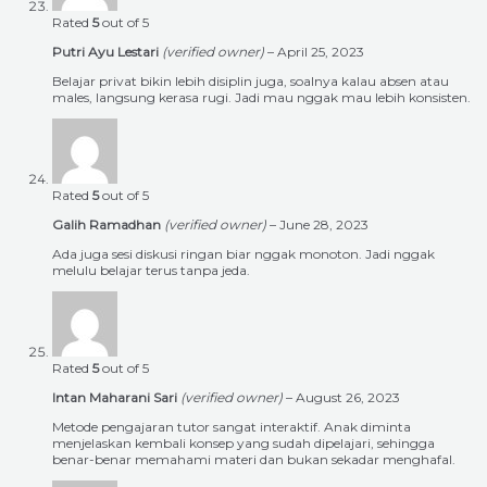
Rated
5
out of 5
Putri Ayu Lestari
(verified owner)
–
April 25, 2023
Belajar privat bikin lebih disiplin juga, soalnya kalau absen atau
males, langsung kerasa rugi. Jadi mau nggak mau lebih konsisten.
Rated
5
out of 5
Galih Ramadhan
(verified owner)
–
June 28, 2023
Ada juga sesi diskusi ringan biar nggak monoton. Jadi nggak
melulu belajar terus tanpa jeda.
Rated
5
out of 5
Intan Maharani Sari
(verified owner)
–
August 26, 2023
Metode pengajaran tutor sangat interaktif. Anak diminta
menjelaskan kembali konsep yang sudah dipelajari, sehingga
benar-benar memahami materi dan bukan sekadar menghafal.