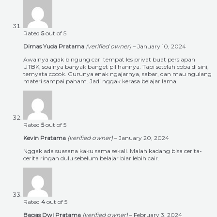
Rated
5
out of 5
Dimas Yuda Pratama
(verified owner)
–
January 10, 2024
Awalnya agak bingung cari tempat les privat buat persiapan
UTBK, soalnya banyak banget pilihannya. Tapi setelah coba di sini,
ternyata cocok. Gurunya enak ngajarnya, sabar, dan mau ngulang
materi sampai paham. Jadi nggak kerasa belajar lama.
Rated
5
out of 5
Kevin Pratama
(verified owner)
–
January 20, 2024
Nggak ada suasana kaku sama sekali. Malah kadang bisa cerita-
cerita ringan dulu sebelum belajar biar lebih cair.
Rated
4
out of 5
Bagas Dwi Pratama
(verified owner)
–
February 3, 2024