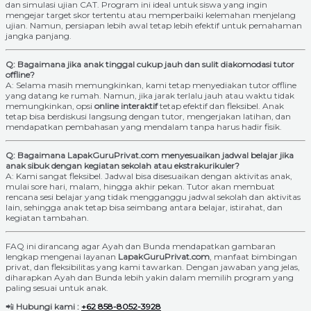
dan simulasi ujian CAT. Program ini ideal untuk siswa yang ingin
mengejar target skor tertentu atau memperbaiki kelemahan menjelang
ujian. Namun, persiapan lebih awal tetap lebih efektif untuk pemahaman
jangka panjang.
Q: Bagaimana jika anak tinggal cukup jauh dan sulit diakomodasi tutor
offline?
A: Selama masih memungkinkan, kami tetap menyediakan tutor offline
yang datang ke rumah. Namun, jika jarak terlalu jauh atau waktu tidak
memungkinkan, opsi
online interaktif
tetap efektif dan fleksibel. Anak
tetap bisa berdiskusi langsung dengan tutor, mengerjakan latihan, dan
mendapatkan pembahasan yang mendalam tanpa harus hadir fisik.
Q: Bagaimana LapakGuruPrivat.com menyesuaikan jadwal belajar jika
anak sibuk dengan kegiatan sekolah atau ekstrakurikuler?
A: Kami sangat fleksibel. Jadwal bisa disesuaikan dengan aktivitas anak,
mulai sore hari, malam, hingga akhir pekan. Tutor akan membuat
rencana sesi belajar yang tidak mengganggu jadwal sekolah dan aktivitas
lain, sehingga anak tetap bisa seimbang antara belajar, istirahat, dan
kegiatan tambahan.
FAQ ini dirancang agar Ayah dan Bunda mendapatkan gambaran
lengkap mengenai layanan
LapakGuruPrivat.com
, manfaat bimbingan
privat, dan fleksibilitas yang kami tawarkan. Dengan jawaban yang jelas,
diharapkan Ayah dan Bunda lebih yakin dalam memilih program yang
paling sesuai untuk anak.
📲
Hubungi kami :
+62 858-8052-3928