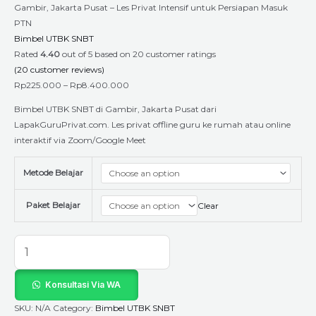
Gambir, Jakarta Pusat – Les Privat Intensif untuk Persiapan Masuk
PTN
Bimbel UTBK SNBT
Rated
4.40
out of 5 based on
20
customer ratings
(
20
customer reviews)
Rp
225.000
–
Rp
8.400.000
Bimbel UTBK SNBT di Gambir, Jakarta Pusat dari
LapakGuruPrivat.com. Les privat offline guru ke rumah atau online
interaktif via Zoom/Google Meet
Metode Belajar
Paket Belajar
Clear
Konsultasi Via WA
SKU:
N/A
Category:
Bimbel UTBK SNBT