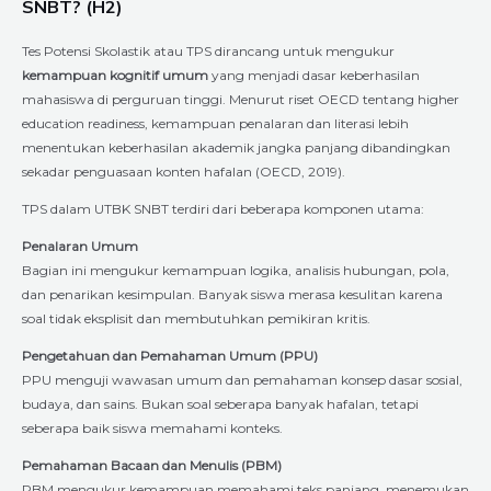
SNBT? (H2)
Tes Potensi Skolastik atau TPS dirancang untuk mengukur
kemampuan kognitif umum
yang menjadi dasar keberhasilan
mahasiswa di perguruan tinggi. Menurut riset OECD tentang higher
education readiness, kemampuan penalaran dan literasi lebih
menentukan keberhasilan akademik jangka panjang dibandingkan
sekadar penguasaan konten hafalan (OECD, 2019).
TPS dalam UTBK SNBT terdiri dari beberapa komponen utama:
Penalaran Umum
Bagian ini mengukur kemampuan logika, analisis hubungan, pola,
dan penarikan kesimpulan. Banyak siswa merasa kesulitan karena
soal tidak eksplisit dan membutuhkan pemikiran kritis.
Pengetahuan dan Pemahaman Umum (PPU)
PPU menguji wawasan umum dan pemahaman konsep dasar sosial,
budaya, dan sains. Bukan soal seberapa banyak hafalan, tetapi
seberapa baik siswa memahami konteks.
Pemahaman Bacaan dan Menulis (PBM)
PBM mengukur kemampuan memahami teks panjang, menemukan