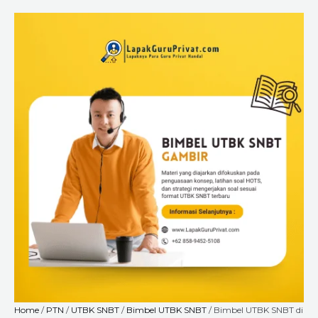
Skip
Bimbel
Price
to
UTBK
range:
content
SNBT
Rp225.000
di
through
Gambir,
Rp8.400.000
Jakarta
Pusat
–
Les
Privat
Intensif
untuk
Persiapan
Masuk
PTN
quantity
Home
/
PTN
/
UTBK SNBT
/
Bimbel UTBK SNBT
/ Bimbel UTBK SNBT di