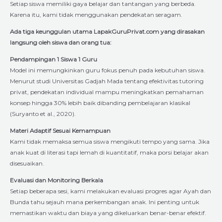
Setiap siswa memiliki gaya belajar dan tantangan yang berbeda.
Karena itu, kami tidak menggunakan pendekatan seragam.
Ada tiga keunggulan utama LapakGuruPrivat.com yang dirasakan
langsung oleh siswa dan orang tua:
Pendampingan 1 Siswa 1 Guru
Model ini memungkinkan guru fokus penuh pada kebutuhan siswa.
Menurut studi Universitas Gadjah Mada tentang efektivitas tutoring
privat, pendekatan individual mampu meningkatkan pemahaman
konsep hingga 30% lebih baik dibanding pembelajaran klasikal
(Suryanto et al., 2020).
Materi Adaptif Sesuai Kemampuan
Kami tidak memaksa semua siswa mengikuti tempo yang sama. Jika
anak kuat di literasi tapi lemah di kuantitatif, maka porsi belajar akan
disesuaikan.
Evaluasi dan Monitoring Berkala
Setiap beberapa sesi, kami melakukan evaluasi progres agar Ayah dan
Bunda tahu sejauh mana perkembangan anak. Ini penting untuk
memastikan waktu dan biaya yang dikeluarkan benar-benar efektif.