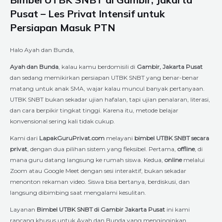
Pusat – Les Privat Intensif untuk
Persiapan Masuk PTN
Halo Ayah dan Bunda,
Ayah dan Bunda
, kalau kamu berdomisili di
Gambir, Jakarta Pusat
dan sedang memikirkan persiapan UTBK SNBT yang benar-benar
matang untuk anak SMA, wajar kalau muncul banyak pertanyaan.
UTBK SNBT bukan sekadar ujian hafalan, tapi ujian penalaran, literasi,
dan cara berpikir tingkat tinggi. Karena itu, metode belajar
konvensional sering kali tidak cukup.
Kami dari
LapakGuruPrivat.com
melayani
bimbel UTBK SNBT secara
privat
, dengan dua pilihan sistem yang fleksibel. Pertama,
offline
, di
mana guru datang langsung ke rumah siswa. Kedua,
online
melalui
Zoom atau Google Meet dengan sesi interaktif, bukan sekadar
menonton rekaman video. Siswa bisa bertanya, berdiskusi, dan
langsung dibimbing saat mengalami kesulitan.
Layanan
Bimbel UTBK SNBT di Gambir Jakarta Pusat
ini kami
rancang khusus untuk Ayah dan Bunda yang menginginkan