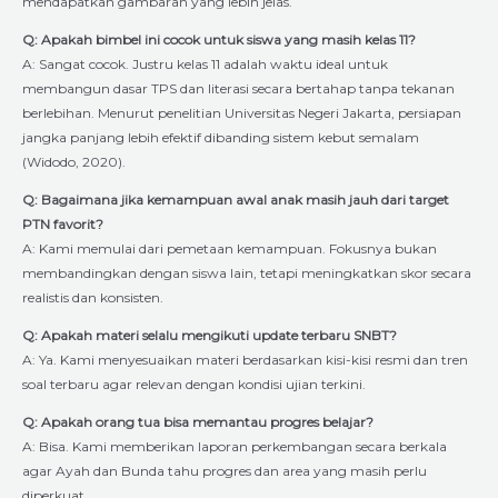
mendapatkan gambaran yang lebih jelas.
Q: Apakah bimbel ini cocok untuk siswa yang masih kelas 11?
A: Sangat cocok. Justru kelas 11 adalah waktu ideal untuk
membangun dasar TPS dan literasi secara bertahap tanpa tekanan
berlebihan. Menurut penelitian Universitas Negeri Jakarta, persiapan
jangka panjang lebih efektif dibanding sistem kebut semalam
(Widodo, 2020).
Q: Bagaimana jika kemampuan awal anak masih jauh dari target
PTN favorit?
A: Kami memulai dari pemetaan kemampuan. Fokusnya bukan
membandingkan dengan siswa lain, tetapi meningkatkan skor secara
realistis dan konsisten.
Q: Apakah materi selalu mengikuti update terbaru SNBT?
A: Ya. Kami menyesuaikan materi berdasarkan kisi-kisi resmi dan tren
soal terbaru agar relevan dengan kondisi ujian terkini.
Q: Apakah orang tua bisa memantau progres belajar?
A: Bisa. Kami memberikan laporan perkembangan secara berkala
agar Ayah dan Bunda tahu progres dan area yang masih perlu
diperkuat.