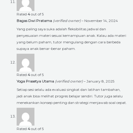
Rated
4
out of 5
Bagas Dwi Pratama
(verified owner)
–
November 14, 2024
Yang paling saya suka adalah fleksibilitas jadwal dan
penyesuaian materi sesuai kemampuan anak. Kalau ada materi
yang belum paham, tutor mengulang dengan cara berbeda
supaya anak benar-benar paham.
Rated
4
out of 5
Yoga Prasetya Utama
(verified owner)
–
January 8, 2025
Setiap sesi selalu ada evaluasi singkat dan latihan tambahan,
jadi anak bisa melihat progres belajar sendiri. Tutor juga selalu
menekankan konsep penting dan strategi menjawab soal cepat.
Rated
4
out of 5