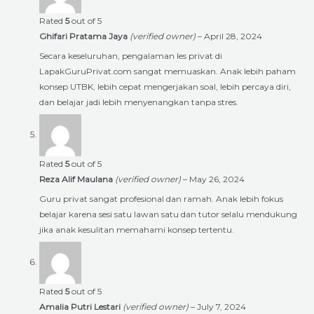
Rated
5
out of 5
Ghifari Pratama Jaya
(verified owner)
–
April 28, 2024
Secara keseluruhan, pengalaman les privat di
LapakGuruPrivat.com sangat memuaskan. Anak lebih paham
konsep UTBK, lebih cepat mengerjakan soal, lebih percaya diri,
dan belajar jadi lebih menyenangkan tanpa stres.
Rated
5
out of 5
Reza Alif Maulana
(verified owner)
–
May 26, 2024
Guru privat sangat profesional dan ramah. Anak lebih fokus
belajar karena sesi satu lawan satu dan tutor selalu mendukung
jika anak kesulitan memahami konsep tertentu.
Rated
5
out of 5
Amalia Putri Lestari
(verified owner)
–
July 7, 2024