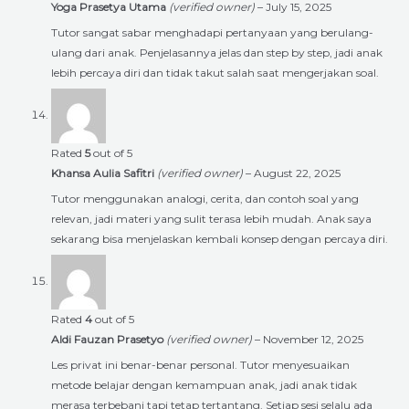
Yoga Prasetya Utama
(verified owner)
–
July 15, 2025
Tutor sangat sabar menghadapi pertanyaan yang berulang-
ulang dari anak. Penjelasannya jelas dan step by step, jadi anak
lebih percaya diri dan tidak takut salah saat mengerjakan soal.
Rated
5
out of 5
Khansa Aulia Safitri
(verified owner)
–
August 22, 2025
Tutor menggunakan analogi, cerita, dan contoh soal yang
relevan, jadi materi yang sulit terasa lebih mudah. Anak saya
sekarang bisa menjelaskan kembali konsep dengan percaya diri.
Rated
4
out of 5
Aldi Fauzan Prasetyo
(verified owner)
–
November 12, 2025
Les privat ini benar-benar personal. Tutor menyesuaikan
metode belajar dengan kemampuan anak, jadi anak tidak
merasa terbebani tapi tetap tertantang. Setiap sesi selalu ada