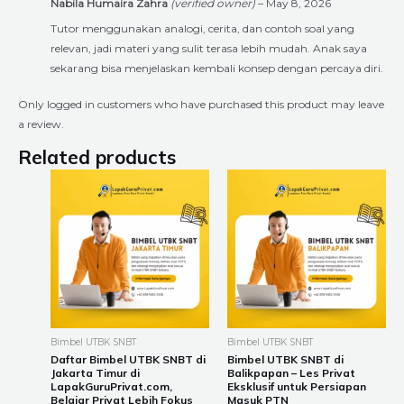
Nabila Humaira Zahra
(verified owner)
–
May 8, 2026
Tutor menggunakan analogi, cerita, dan contoh soal yang
relevan, jadi materi yang sulit terasa lebih mudah. Anak saya
sekarang bisa menjelaskan kembali konsep dengan percaya diri.
Only logged in customers who have purchased this product may leave
a review.
Related products
Price
Price
This
This
range:
range:
product
product
Rp225.000
Rp225.000
through
through
has
has
Rp8.400.000
Rp8.400.000
multiple
multiple
variants.
variants.
The
The
options
options
may
may
be
be
Bimbel UTBK SNBT
Bimbel UTBK SNBT
chosen
chosen
Daftar Bimbel UTBK SNBT di
Bimbel UTBK SNBT di
Jakarta Timur di
Balikpapan – Les Privat
on
on
LapakGuruPrivat.com,
Eksklusif untuk Persiapan
the
the
Belajar Privat Lebih Fokus
Masuk PTN