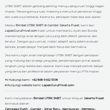
UTBK SNBT adalah gerbang penting menuju perguruan tinggi negeri
impian. Persaingannya luas, materinya menuntut penalaran tinggi,
dan waktunya terbatas. Karena itu, persiapan tidak bisa asal-asalan.
Melalui
Bimbel UTBK SNBT di Gambir Jakarta Pusat
, kami dari
LapakGuruPrivat.com
hadir untuk membantu Ayah dan Bunda
mendampingi anak dengan cara yang lebih efektif, personal, dan
terukur. Dengan guru privat, materi adaptif, serta sistem evaluasi
berkala, proses belajar menjadi lebih fokus dan bermakna.
Jika kamu ingin anak menghadapi UTBK SNBT dengan persiapan
yang matang dan strategi yang jelas, pendampingan privat adalah
langkah yang realistis dan rasional. Kami siap menjadi partner belajar
yang serius dan profesional dalam perjalanan menuju PTN impian.
📲
Hubungi kami :
+62 858 9452 5108
🌐
Kunjungi website kami:
LapakGuruPrivat.com
Kami menyediakan
Bimbel UTBK SNBT
untuk Wilayah
Jakarta Pusat
,
termasuk daerah
Cempaka Putih
•
Gambir
•
Johar Baru
•
Kemayoran
•
Menteng
•