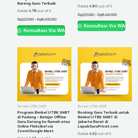
Bareng Guru Terbaik
product
product
Rated
4.80
out of 5
Rated
4.78
out of 5
page
page
Rp
225.000
–
Rp
8.400.000
Rp
225.000
–
Rp
8.400.000
Konsultasi Via WA
Konsultasi Via WA
Price
Price
This
This
range:
range:
product
product
Rp225.000
Rp225.000
through
through
has
has
Rp8.400.000
Rp8.400.000
multiple
multiple
variants.
variants.
The
The
options
options
may
may
be
be
Bimbel UTBK SNBT
Bimbel UTBK SNBT
chosen
chosen
Program Bimbel UTBK SNBT
Booking Guru Terbaik untuk
di Padang – Belajar Offline
Bimbel UTBK SNBT di
on
on
Guru Datang ke Rumah atau
Jakarta Barat di
the
the
Online Fleksibel via
LapakGuruPrivat.com
Zoom/Google Meet
product
product
Rated
4.92
out of 5