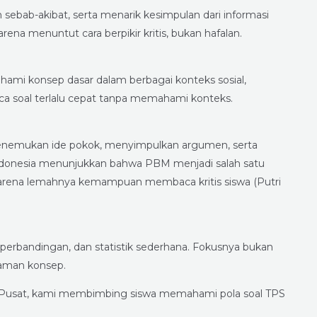
sebab-akibat, serta menarik kesimpulan dari informasi
karena menuntut cara berpikir kritis, bukan hafalan.
 konsep dasar dalam berbagai konteks sosial,
ca soal terlalu cepat tanpa memahami konteks.
emukan ide pokok, menyimpulkan argumen, serta
s Indonesia menunjukkan bahwa PBM menjadi salah satu
arena lemahnya kemampuan membaca kritis siswa (Putri
rbandingan, dan statistik sederhana. Fokusnya bukan
haman konsep.
 Pusat, kami membimbing siswa memahami pola soal TPS