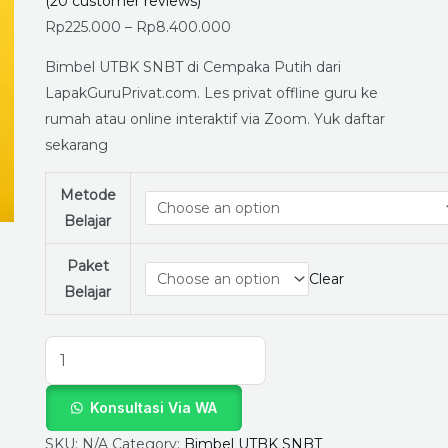
SNBT
(
20
customer reviews)
di
Rp
225.000
–
Rp
8.400.000
Cempaka
Bimbel UTBK SNBT di Cempaka Putih dari
Putih,
LapakGuruPrivat.com. Les privat offline guru ke
Jakarta
rumah atau online interaktif via Zoom. Yuk daftar
Pusat
sekarang
di
LapakGuruPrivat.com
Metode
quantity
Belajar
Paket
Clear
Belajar
Konsultasi Via WA
SKU:
N/A
Category:
Bimbel UTBK SNBT