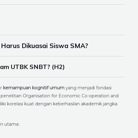
 Harus Dikuasai Siswa SMA?
dalam UTBK SNBT? (H2)
ur
kemampuan kognitif umum
yang menjadi fondasi
 penelitian Organisation for Economic Co-operation and
ki korelasi kuat dengan keberhasilan akademik jangka
en utama: