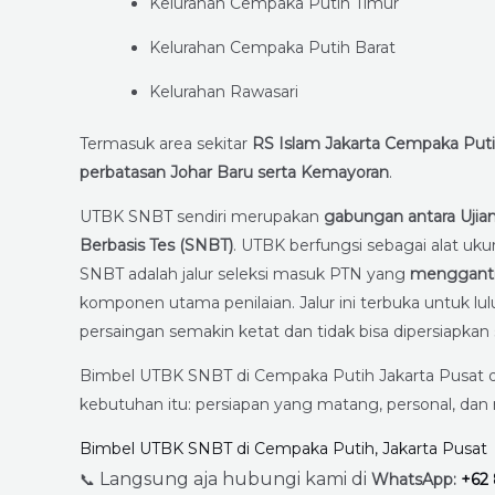
Kelurahan Cempaka Putih Timur
Kelurahan Cempaka Putih Barat
Kelurahan Rawasari
Termasuk area sekitar
RS Islam Jakarta Cempaka Putih
perbatasan Johar Baru serta Kemayoran
.
UTBK SNBT sendiri merupakan
gabungan antara Ujian
Berbasis Tes (SNBT)
. UTBK berfungsi sebagai alat ukur
SNBT adalah jalur seleksi masuk PTN yang
menggant
komponen utama penilaian. Jalur ini terbuka untuk 
persaingan semakin ketat dan tidak bisa dipersiapkan 
Bimbel UTBK SNBT di Cempaka Putih Jakarta Pusat d
kebutuhan itu: persiapan yang matang, personal, dan
Bimbel UTBK SNBT di Cempaka Putih, Jakarta Pusat
Langsung aja hubungi kami di
📞
WhatsApp:
+62 