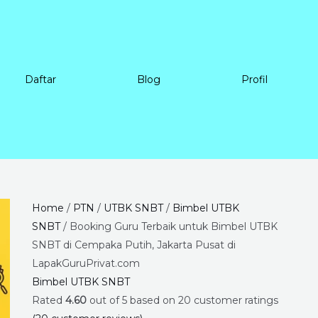
Daftar
Blog
Profil
Booking
Price
Home
/
PTN
/
UTBK SNBT
/
Bimbel UTBK
Guru
range:
SNBT
/ Booking Guru Terbaik untuk Bimbel UTBK
Terbaik
Rp225.000
SNBT di Cempaka Putih, Jakarta Pusat di
untuk
through
LapakGuruPrivat.com
Bimbel
Rp8.400.000
Bimbel UTBK SNBT
UTBK
Rated
4.60
out of 5 based on
20
customer ratings