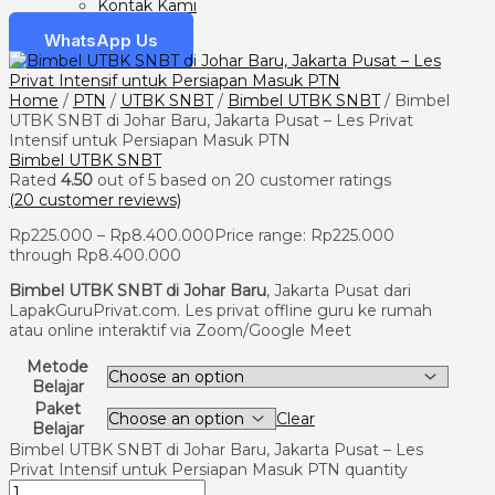
Kontak Kami
WhatsApp Us
Home
/
PTN
/
UTBK SNBT
/
Bimbel UTBK SNBT
/ Bimbel
UTBK SNBT di Johar Baru, Jakarta Pusat – Les Privat
Intensif untuk Persiapan Masuk PTN
Bimbel UTBK SNBT
Rated
4.50
out of 5 based on
20
customer ratings
(
20
customer reviews)
Rp
225.000
–
Rp
8.400.000
Price range: Rp225.000
through Rp8.400.000
Bimbel UTBK SNBT di Johar Baru
, Jakarta Pusat dari
LapakGuruPrivat.com. Les privat offline guru ke rumah
atau online interaktif via Zoom/Google Meet
Metode
Belajar
Paket
Clear
Belajar
Bimbel UTBK SNBT di Johar Baru, Jakarta Pusat – Les
Privat Intensif untuk Persiapan Masuk PTN quantity