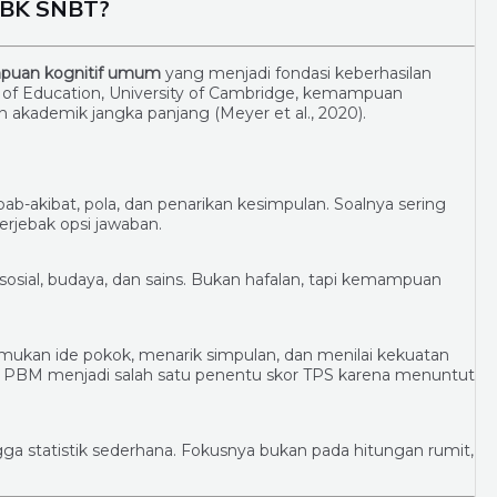
UTBK SNBT?
uan kognitif umum
yang menjadi fondasi keberhasilan
ty of Education, University of Cambridge, kemampuan
an akademik jangka panjang (Meyer et al., 2020).
b-akibat, pola, dan penarikan kesimpulan. Soalnya sering
erjebak opsi jawaban.
al, budaya, dan sains. Bukan hafalan, tapi kemampuan
n ide pokok, menarik simpulan, dan menilai kekuatan
a PBM menjadi salah satu penentu skor TPS karena menuntut
a statistik sederhana. Fokusnya bukan pada hitungan rumit,