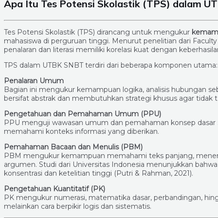
Apa Itu Tes Potensi Skolastik (TPS) dalam 
Tes Potensi Skolastik (TPS) dirancang untuk mengukur
kemamp
mahasiswa di perguruan tinggi. Menurut penelitian dari Facul
penalaran dan literasi memiliki korelasi kuat dengan keberhasil
TPS dalam UTBK SNBT terdiri dari beberapa komponen utama:
Penalaran Umum
Bagian ini mengukur kemampuan logika, analisis hubungan seba
bersifat abstrak dan membutuhkan strategi khusus agar tidak t
Pengetahuan dan Pemahaman Umum (PPU)
PPU menguji wawasan umum dan pemahaman konsep dasar sosi
memahami konteks informasi yang diberikan.
Pemahaman Bacaan dan Menulis (PBM)
PBM mengukur kemampuan memahami teks panjang, menemuka
argumen. Studi dari Universitas Indonesia menunjukkan bahw
konsentrasi dan ketelitian tinggi (Putri & Rahman, 2021).
Pengetahuan Kuantitatif (PK)
PK mengukur numerasi, matematika dasar, perbandingan, hingg
melainkan cara berpikir logis dan sistematis.