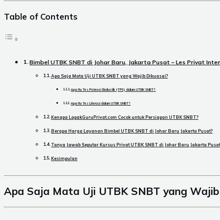
Table of Contents
Bimbel UTBK SNBT di Johar Baru, Jakarta Pusat – Les Privat Int
Apa Saja Mata Uji UTBK SNBT yang Wajib Dikuasai?
Apa Itu Tes Potensi Skolastik (TPS) dalam UTBK SNBT?
Apa Itu Tes Literasi dalam UTBK SNBT?
Kenapa LapakGuruPrivat.com Cocok untuk Persiapan UTBK SNBT?
Berapa Harga Layanan Bimbel UTBK SNBT di Johar Baru Jakarta Pusat?
Tanya Jawab Seputar Kursus Privat UTBK SNBT di Johar Baru Jakarta Pusa
Kesimpulan
Apa Saja Mata Uji UTBK SNBT yang Wajib 