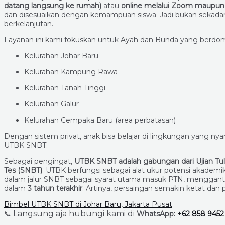
datang langsung ke rumah)
atau
online melalui Zoom maupu
dan disesuaikan dengan kemampuan siswa. Jadi bukan sekadar no
berkelanjutan.
Layanan ini kami fokuskan untuk Ayah dan Bunda yang berdomi
Kelurahan Johar Baru
Kelurahan Kampung Rawa
Kelurahan Tanah Tinggi
Kelurahan Galur
Kelurahan Cempaka Baru (area perbatasan)
Dengan sistem privat, anak bisa belajar di lingkungan yang nya
UTBK SNBT.
Sebagai pengingat,
UTBK SNBT adalah gabungan dari Ujian Tul
Tes (SNBT)
. UTBK berfungsi sebagai alat ukur potensi akademik,
dalam jalur SNBT sebagai syarat utama masuk PTN, menggant
dalam
3 tahun terakhir
. Artinya, persaingan semakin ketat dan
Bimbel UTBK SNBT di Johar Baru, Jakarta Pusat
Langsung aja hubungi kami di
📞
WhatsApp:
+62 858 9452