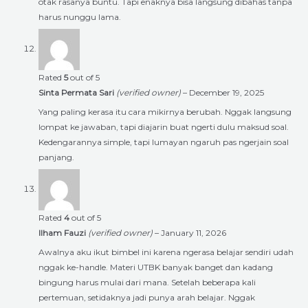
otak rasanya buntu. Tapi enaknya bisa langsung dibahas tanpa
harus nunggu lama.
Rated
5
out of 5
Sinta Permata Sari
(verified owner)
–
December 19, 2025
Yang paling kerasa itu cara mikirnya berubah. Nggak langsung
lompat ke jawaban, tapi diajarin buat ngerti dulu maksud soal.
Kedengarannya simple, tapi lumayan ngaruh pas ngerjain soal
panjang.
Rated
4
out of 5
Ilham Fauzi
(verified owner)
–
January 11, 2026
Awalnya aku ikut bimbel ini karena ngerasa belajar sendiri udah
nggak ke-handle. Materi UTBK banyak banget dan kadang
bingung harus mulai dari mana. Setelah beberapa kali
pertemuan, setidaknya jadi punya arah belajar. Nggak