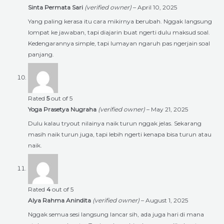
Sinta Permata Sari
(verified owner)
–
April 10, 2025
Yang paling kerasa itu cara mikirnya berubah. Nggak langsung
lompat ke jawaban, tapi diajarin buat ngerti dulu maksud soal.
Kedengarannya simple, tapi lumayan ngaruh pas ngerjain soal
panjang.
Rated
5
out of 5
Yoga Prasetya Nugraha
(verified owner)
–
May 21, 2025
Dulu kalau tryout nilainya naik turun nggak jelas. Sekarang
masih naik turun juga, tapi lebih ngerti kenapa bisa turun atau
naik.
Rated
4
out of 5
Alya Rahma Anindita
(verified owner)
–
August 1, 2025
Nggak semua sesi langsung lancar sih, ada juga hari di mana