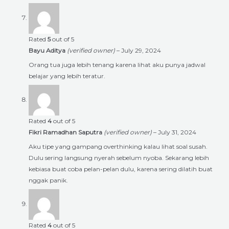
Rated
5
out of 5
Bayu Aditya
(verified owner)
–
July 29, 2024
Orang tua juga lebih tenang karena lihat aku punya jadwal
belajar yang lebih teratur.
Rated
4
out of 5
Fikri Ramadhan Saputra
(verified owner)
–
July 31, 2024
Aku tipe yang gampang overthinking kalau lihat soal susah.
Dulu sering langsung nyerah sebelum nyoba. Sekarang lebih
kebiasa buat coba pelan-pelan dulu, karena sering dilatih buat
nggak panik.
Rated
4
out of 5