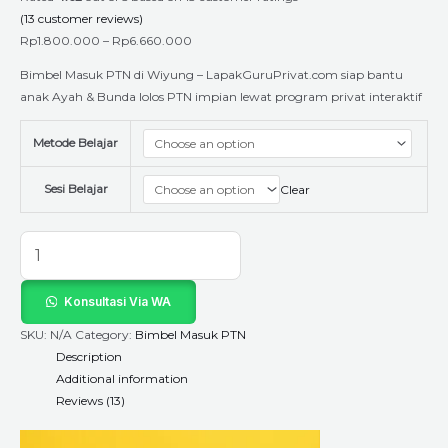
(
13
customer reviews)
Rp
1.800.000
–
Rp
6.660.000
Bimbel Masuk PTN di Wiyung – LapakGuruPrivat.com siap bantu
anak Ayah & Bunda lolos PTN impian lewat program privat interaktif
Metode Belajar
Sesi Belajar
Clear
Konsultasi Via WA
SKU:
N/A
Category:
Bimbel Masuk PTN
Description
Additional information
Reviews (13)