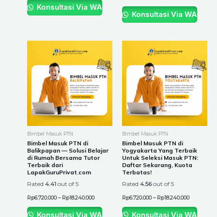
Konsultasi Via WA
Konsultasi Via WA
Price
Price
This
This
range:
range:
product
product
Rp6.720.000
Rp6.720.00
through
through
has
has
Rp18.240.000
Rp18.240.0
multiple
multiple
variants.
variants.
The
The
options
options
may
may
be
be
Bimbel Masuk PTN
Bimbel Masuk PTN
chosen
chosen
Bimbel Masuk PTN di
Bimbel Masuk PTN di
Balikpapan — Solusi Belajar
Yogyakarta Yang Terbaik
on
on
di Rumah Bersama Tutor
Untuk Seleksi Masuk PTN:
the
the
Terbaik dari
Daftar Sekarang, Kuota
LapakGuruPrivat.com
Terbatas!
product
product
Rated
4.41
out of 5
Rated
4.56
out of 5
page
page
Rp
6.720.000
–
Rp
18.240.000
Rp
6.720.000
–
Rp
18.240.000
Konsultasi Via WA
Konsultasi Via WA