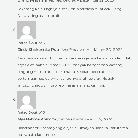
Gilang Pratama
(verified owner)
–
December 21, 2023
Sekarang kalau ngerjain soal, lebih terbiasa buat cek ulang.
Dulu sering asal submit.
Rated
5
out of 5
Cindy Khairunnisa Putri
(verified owner)
–
March 30, 2024
Awalnya aku ikut bimbel ini karena ngerasa belajar sendiri udah
nggak ke-handle. Materi UTBK banyak banget dan kadang
bingung harus mulai dari mana. Setelah beberapa kali
pertemuan, setidaknya jadi punya arah belajar. Nggak
langsung jago sih, tapi lebih jelas aja langkahnya.
Rated
5
out of 5
Alya Rahma Anindita
(verified owner)
–
April 5, 2024
Beberapa trik cepat yang diajarin lumayan kepakai, terutama
pas waktu lagi mepet.