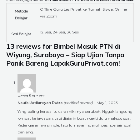
Offline Guru Les Privat ke Rumah Siswa, Online
Metode
via Zoom
Belajar
12 Sesi, 24 Sesi, 36 Sesi
Sesi Belajar
13 reviews for
Bimbel Masuk PTN di
Wiyung, Surabaya – Siap Ujian Tanpa
Panik Bareng LapakGuruPrivat.com!
Rated
5
out of 5
Naufal Ardiansyah Putra
(verified owner)
–
May 1, 2023
Yang paling kerasa itu cara mikirnya berubah. Nggak langsung
lompat ke jawaban, tapi diajarin buat ngerti dulu maksud soal.
Kedengarannya simple, tapi lumayan ngaruh pas ngerjain soal
panjang.