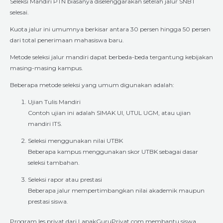
Seleksi Mandiri PTN biasanya diselenggarakan setelah jalur SNBT
selesai.
Kuota jalur ini umumnya berkisar antara 30 persen hingga 50 persen
dari total penerimaan mahasiswa baru.
Metode seleksi jalur mandiri dapat berbeda-beda tergantung kebijakan
masing-masing kampus.
Beberapa metode seleksi yang umum digunakan adalah:
Ujian Tulis Mandiri
Contoh ujian ini adalah SIMAK UI, UTUL UGM, atau ujian
mandiri ITS.
Seleksi menggunakan nilai UTBK
Beberapa kampus menggunakan skor UTBK sebagai dasar
seleksi tambahan.
Seleksi rapor atau prestasi
Beberapa jalur mempertimbangkan nilai akademik maupun
prestasi siswa.
Program les privat dari LapakGuruPrivat.com membantu siswa