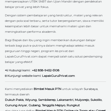
mempersiapkan UTBK SNBT dan Ujian Mandiri dengan pendekatan
belajar privat yang lebih fokus.
Dengan sistem pembelajaran yang terstruktur, materi yang relevan
dengan pola soal terbaru, serta tutor berpengalaman, siswa memiliki
kesempatan lebih besar untuk memahami materi ujian dan
meningkatkan performa akademik.
Bagi Bapak dan Ibu yang ingin memberikan dukungan belajar
terbaik bagi putra-putrinya dalam menghadapi seleksi masuk
perguruan tinggi negeri, program les privat dari
LapakGuruPrivat.com dapat menjadi salah satu solusi pendamping
belajar yang efektif.
📲
Hubungi kami :
+62 858-9452-5108
🌐
Kunjungi website kami:
LapakGuruPrivat.com
Kami menyediakan
Bimbel Masuk PTN
untuk wilayah
Surabaya
,
termasuk daerah
Dukuh Pakis
,
Wiyung
,
Sambikerep
,
Lakarsantri
,
Mulyorejo
,
Sukolilo
,
Gunung Anyar
,
Gubeng
,
Tenggilis Mejoyo
,
Rungkut
atau bisa juga daftar
Bimbel Masuk PTN Online via Zoom atau Gmeet