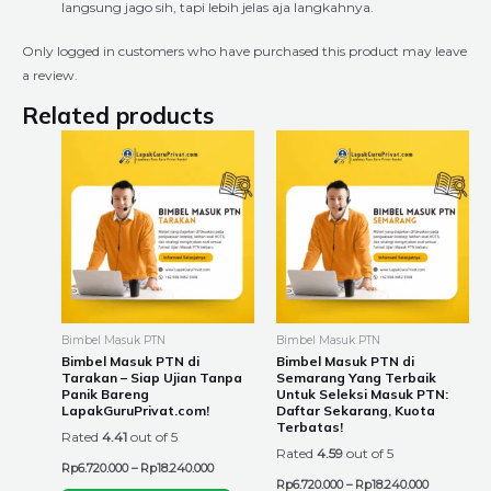
langsung jago sih, tapi lebih jelas aja langkahnya.
Only logged in customers who have purchased this product may leave
a review.
Related products
Price
Price
This
This
range:
range:
product
product
Rp6.720.000
Rp6.720.00
through
through
has
has
Rp18.240.000
Rp18.240.0
multiple
multiple
variants.
variants.
The
The
options
options
may
may
be
be
Bimbel Masuk PTN
Bimbel Masuk PTN
chosen
chosen
Bimbel Masuk PTN di
Bimbel Masuk PTN di
Tarakan – Siap Ujian Tanpa
Semarang Yang Terbaik
on
on
Panik Bareng
Untuk Seleksi Masuk PTN:
the
the
LapakGuruPrivat.com!
Daftar Sekarang, Kuota
Terbatas!
product
product
Rated
4.41
out of 5
Rated
4.59
out of 5
page
page
Rp
6.720.000
–
Rp
18.240.000
Rp
6.720.000
–
Rp
18.240.000