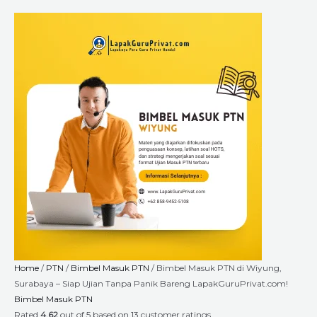
Skip
Bimbel
Price
to
Masuk
range:
content
PTN
Rp1.800.000
di
through
Wiyung,
Rp6.660.000
Surabaya
-
Siap
Ujian
Tanpa
Panik
Bareng
LapakGuruPrivat.com!
quantity
Home
/
PTN
/
Bimbel Masuk PTN
/ Bimbel Masuk PTN di Wiyung,
Surabaya – Siap Ujian Tanpa Panik Bareng LapakGuruPrivat.com!
Bimbel Masuk PTN
Rated
4.62
out of 5 based on
13
customer ratings