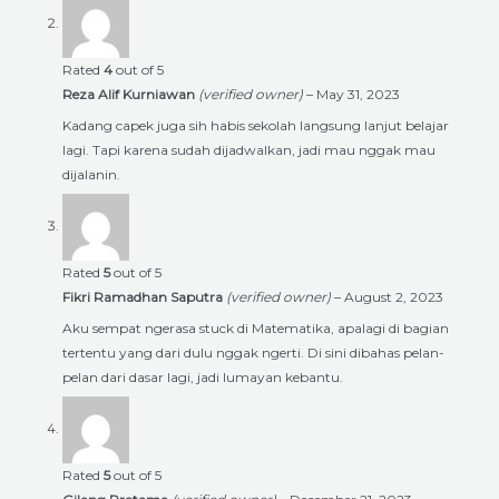
Rated
4
out of 5
Reza Alif Kurniawan
(verified owner)
–
May 31, 2023
Kadang capek juga sih habis sekolah langsung lanjut belajar
lagi. Tapi karena sudah dijadwalkan, jadi mau nggak mau
dijalanin.
Rated
5
out of 5
Fikri Ramadhan Saputra
(verified owner)
–
August 2, 2023
Aku sempat ngerasa stuck di Matematika, apalagi di bagian
tertentu yang dari dulu nggak ngerti. Di sini dibahas pelan-
pelan dari dasar lagi, jadi lumayan kebantu.
Rated
5
out of 5