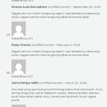
Rated
4
out of 5
Khansa Aulia Ramadhani
(verified owner)
–
September 26, 2025
Nggak semua materi langsung ngerti, tapi setidaknya sekarang
kalau nggak paham bisa langsung dibahas sampai jelas.
Rated
5
out of 5
Rizky Ananta
(verified owner)
–
February 5, 2026
Nggak semua materi langsung ngerti, tapi setidaknya sekarang
kalau nggak paham bisa langsung dibahas sampai jelas.
Rated
5
out of 5
Zahra Nindya Safitri
(verified owner)
–
March 23, 2026
Aku tipe yang gampang overthinking kalau lihat soal susah. Dulu
sering langsung nyerah sebelum nyoba. Sekarang lebih kebiasa
buat coba pelan-pelan dulu, karena sering dilatih buat nggak
panik.