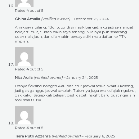
Rated
4
out of 5
Ghina Amalia
(verified owner)
–
December 25, 2024
Anak saya bilang, “Bu, tutor di sini asik banget, aku jadi semangat
belajar!” Itu aja udah bikin saya senang. Nilainya pun sekarang
udah naik jauh, dan dia makin percaya diri mau daftar ke PTN
impian.
Rated
4
out of 5
Nisa Aulia
(verified owner)
–
January 24, 2025
Lesnya fleksibel banget! Aku bisa atur jadwal sesuai waktu kosong,
jadi gak ganggu jadwal sekolah. Tutornya juga enak diajak ngobrol,
gak kaku. Setiap kali belajar, pasti dapet insight baru buat ngerjain
soal-soal UTBK.
Rated
4
out of 5
Tiara Putri Azzahra
(verified owner)
–
February 6, 2025