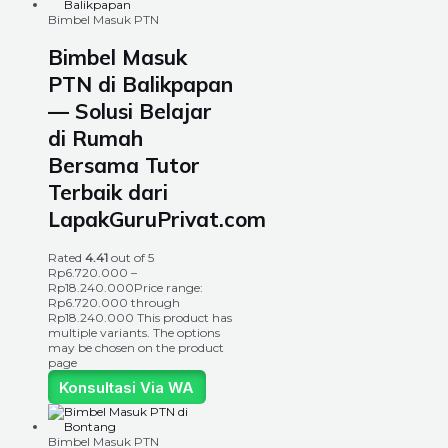
Bimbel Masuk PTN
Bimbel Masuk
PTN di Balikpapan
— Solusi Belajar
di Rumah
Bersama Tutor
Terbaik dari
LapakGuruPrivat.com
Rated
4.41
out of 5
Rp
6.720.000
–
Rp
18.240.000
Price range:
Rp6.720.000 through
Rp18.240.000
This product has
multiple variants. The options
may be chosen on the product
page
Konsultasi Via WA
Bimbel Masuk PTN