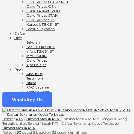
Guru Privat UTBK SNBT
Guru Privat OSN
Kursus Privat IPDN
Guru Privat STAN
Guru Privat STIS
Kursus UTBK SNBT
Semua Layanan
Daftar
Blog
Sekolah
Soal UTBK SNBT
Info UTBK SNBT
Info DIKDIN
Guru Privat
Tips Belajar
Profil
About Us
Testimoni
Biaya
FAQ Layanan
Kontak Kami
WhatsApp Us
Home
/
PTN
/
Bimbel Masuk PTN
/ Bimbel Masuk PTN di Bengkulu Yang
Terbaik Untuk Seleksi Masuk PTN: Daftar Sekarang, Kuota Terbatas!
Bimbel Masuk PTN
Rated
4.50
out of 5 based on
32
customer ratings