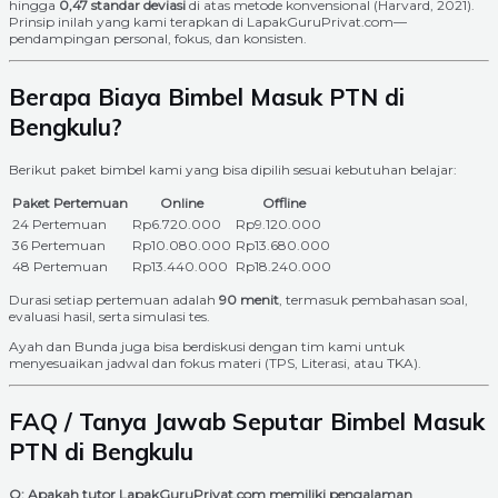
hingga
0,47 standar deviasi
di atas metode konvensional (Harvard, 2021).
Prinsip inilah yang kami terapkan di LapakGuruPrivat.com—
pendampingan personal, fokus, dan konsisten.
Berapa Biaya Bimbel Masuk PTN di
Bengkulu?
Berikut paket bimbel kami yang bisa dipilih sesuai kebutuhan belajar:
Paket Pertemuan
Online
Offline
24 Pertemuan
Rp6.720.000
Rp9.120.000
36 Pertemuan
Rp10.080.000
Rp13.680.000
48 Pertemuan
Rp13.440.000
Rp18.240.000
Durasi setiap pertemuan adalah
90 menit
, termasuk pembahasan soal,
evaluasi hasil, serta simulasi tes.
Ayah dan Bunda juga bisa berdiskusi dengan tim kami untuk
menyesuaikan jadwal dan fokus materi (TPS, Literasi, atau TKA).
FAQ / Tanya Jawab Seputar Bimbel Masuk
PTN di Bengkulu
Q: Apakah tutor LapakGuruPrivat.com memiliki pengalaman