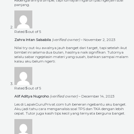
Kedengarannya simple, tapi lumayan ngaruh pas ngerjain soal
panjang.
Rated
5
out of 5
Zahra Intan Salsabila
(verified owner)
–
November 2, 2023
Nilai try out-ku awalnya jauh banget dari target, tapi setelah ikut
bimbel ini selama dua bulan, hasilnya naik signifikan. Tutornya
selalu sabar ngejelasin materi yang susah, bahkan sampai malam
kalau aku belum ngerti.
Rated
5
out of 5
Alif Aditya Nugroho
(verified owner)
–
December 14, 2023
Les di LapakGuruPrivat.com tuh beneran ngebantu aku banget.
Aku jadi tahu cara menganalisis soal TPS dan TKA dengan lebih
cepat. Tutor juga kasih tips kecil yang ternyata berguna banget.