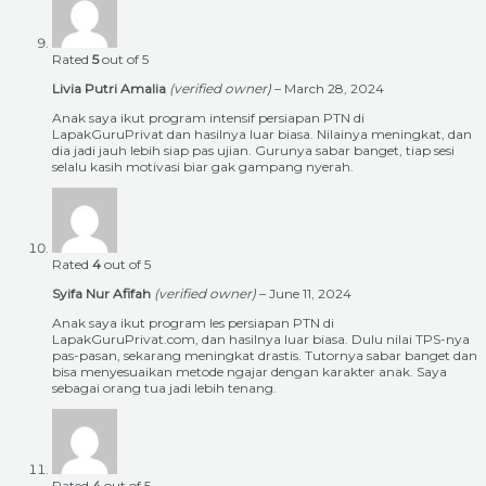
Rated
5
out of 5
Livia Putri Amalia
(verified owner)
–
March 28, 2024
Anak saya ikut program intensif persiapan PTN di
LapakGuruPrivat dan hasilnya luar biasa. Nilainya meningkat, dan
dia jadi jauh lebih siap pas ujian. Gurunya sabar banget, tiap sesi
selalu kasih motivasi biar gak gampang nyerah.
Rated
4
out of 5
Syifa Nur Afifah
(verified owner)
–
June 11, 2024
Anak saya ikut program les persiapan PTN di
LapakGuruPrivat.com, dan hasilnya luar biasa. Dulu nilai TPS-nya
pas-pasan, sekarang meningkat drastis. Tutornya sabar banget dan
bisa menyesuaikan metode ngajar dengan karakter anak. Saya
sebagai orang tua jadi lebih tenang.
Rated
4
out of 5