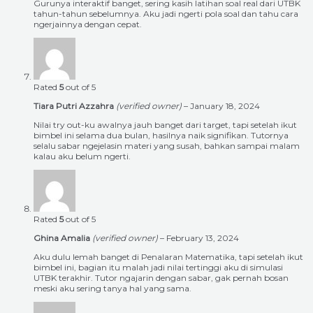
Gurunya interaktif banget, sering kasih latihan soal real dari UTBK
tahun-tahun sebelumnya. Aku jadi ngerti pola soal dan tahu cara
ngerjainnya dengan cepat.
Rated
5
out of 5
Tiara Putri Azzahra
(verified owner)
–
January 18, 2024
Nilai try out-ku awalnya jauh banget dari target, tapi setelah ikut
bimbel ini selama dua bulan, hasilnya naik signifikan. Tutornya
selalu sabar ngejelasin materi yang susah, bahkan sampai malam
kalau aku belum ngerti.
Rated
5
out of 5
Ghina Amalia
(verified owner)
–
February 13, 2024
Aku dulu lemah banget di Penalaran Matematika, tapi setelah ikut
bimbel ini, bagian itu malah jadi nilai tertinggi aku di simulasi
UTBK terakhir. Tutor ngajarin dengan sabar, gak pernah bosan
meski aku sering tanya hal yang sama.