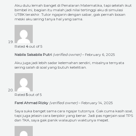
Aku dulu lemah banget di Penalaran Matematika, tapi setelah ikut
bimbel ini, bagian itu malah jadi nilai tertinggi aku di simulasi
UTBK terakhir. Tutor ngajarin dengan sabar, gak pernah bosan
meski aku sering tanya hal yang sama.
Rated
4
out of 5
Nabila Salsabila Putri
(verified owner)
–
February 6, 2025
Aku juga jadi lebih sadar kelemahan sendiri, misalnya ternyata
sering salah di soal yang butuh ketelitian.
Rated
5
out of 5
Farel Ahmad Rizky
(verified owner)
–
February 14, 2025
Saya suka banget sama cara ngajar tutornya. Gak cuma kasih soal,
tapi juga jelasin cara berpikir yang benar. Jadi pas ngerjain soal TPS
dan TKA, saya gak panik walaupun waktunya mepet.