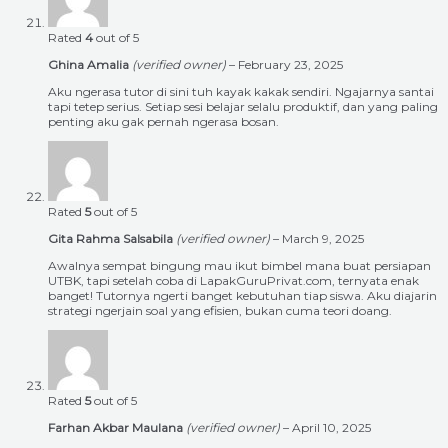
Rated
4
out of 5
Ghina Amalia
(verified owner)
–
February 23, 2025
Aku ngerasa tutor di sini tuh kayak kakak sendiri. Ngajarnya santai
tapi tetep serius. Setiap sesi belajar selalu produktif, dan yang paling
penting aku gak pernah ngerasa bosan.
Rated
5
out of 5
Gita Rahma Salsabila
(verified owner)
–
March 9, 2025
Awalnya sempat bingung mau ikut bimbel mana buat persiapan
UTBK, tapi setelah coba di LapakGuruPrivat.com, ternyata enak
banget! Tutornya ngerti banget kebutuhan tiap siswa. Aku diajarin
strategi ngerjain soal yang efisien, bukan cuma teori doang.
Rated
5
out of 5
Farhan Akbar Maulana
(verified owner)
–
April 10, 2025