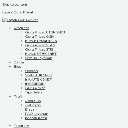
Skip to content
Lapak Guru Privat
Program
Guru Privat UTBK SNBT
Guru Privat OSN
Kursus Privat IPDN
Guru Privat STAN
Guru Privat STIS
Kursus UTBK SNBT
Semua Layanan
Daftar
Blog
Sekolah
Soal UTBK SNBT
Info UTBK SNBT
Info DIKDIN
Guru Privat
Tips Belajar
Profil
About Us
Testimoni
Biaya
FAQ Layanan
Kontak Kami
Program