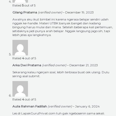
Rated
5
out of 5
Gilang Pratama
(verified owner)
–
December 19, 2023
Awalnya aku ikut bimbel ini karena ngerasa belajar sendiri udah
nggak ke-handle. Materi UTBK banyak banget dan kadang
bingung harus mulai dari mana. Setelah beberapa kali pertemuan,
setidaknya jadi punya arah belajar. Nggak langsung jago sih, tapi
lebih jelas aja langkahnya.
Rated
4
out of 5
Arka Dwi Pratama
(verified owner)
–
December 21, 2023
Sekarang kalau ngerjain soal, lebih terbiasa buat cek ulang. Dulu
sering asal submit.
Rated
4
out of 5
Aulia Rahman Fadillah
(verified owner)
–
January 6, 2024
Les di LapakGuruPrivat.com tuh gak ngebosenin sama sekali.