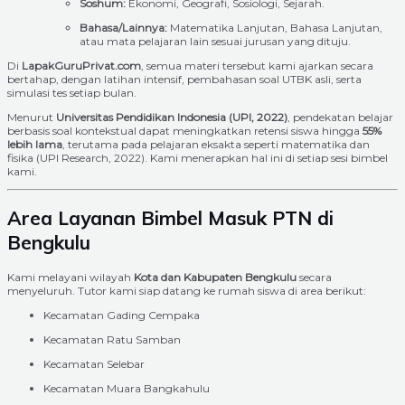
Soshum:
Ekonomi, Geografi, Sosiologi, Sejarah.
Bahasa/Lainnya:
Matematika Lanjutan, Bahasa Lanjutan,
atau mata pelajaran lain sesuai jurusan yang dituju.
Di
LapakGuruPrivat.com
, semua materi tersebut kami ajarkan secara
bertahap, dengan latihan intensif, pembahasan soal UTBK asli, serta
simulasi tes setiap bulan.
Menurut
Universitas Pendidikan Indonesia (UPI, 2022)
, pendekatan belajar
berbasis soal kontekstual dapat meningkatkan retensi siswa hingga
55%
lebih lama
, terutama pada pelajaran eksakta seperti matematika dan
fisika (UPI Research, 2022). Kami menerapkan hal ini di setiap sesi bimbel
kami.
Area Layanan Bimbel Masuk PTN di
Bengkulu
Kami melayani wilayah
Kota dan Kabupaten Bengkulu
secara
menyeluruh. Tutor kami siap datang ke rumah siswa di area berikut:
Kecamatan Gading Cempaka
Kecamatan Ratu Samban
Kecamatan Selebar
Kecamatan Muara Bangkahulu