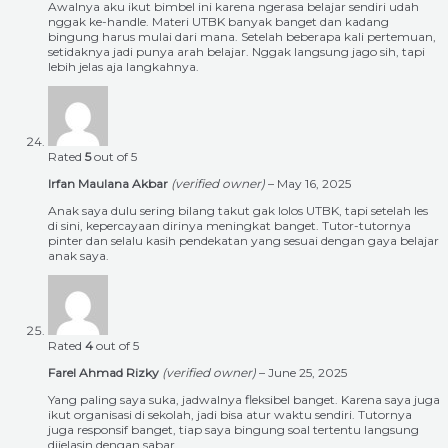
Awalnya aku ikut bimbel ini karena ngerasa belajar sendiri udah
nggak ke-handle. Materi UTBK banyak banget dan kadang
bingung harus mulai dari mana. Setelah beberapa kali pertemuan,
setidaknya jadi punya arah belajar. Nggak langsung jago sih, tapi
lebih jelas aja langkahnya.
Rated
5
out of 5
Irfan Maulana Akbar
(verified owner)
–
May 16, 2025
Anak saya dulu sering bilang takut gak lolos UTBK, tapi setelah les
di sini, kepercayaan dirinya meningkat banget. Tutor-tutornya
pinter dan selalu kasih pendekatan yang sesuai dengan gaya belajar
anak saya.
Rated
4
out of 5
Farel Ahmad Rizky
(verified owner)
–
June 25, 2025
Yang paling saya suka, jadwalnya fleksibel banget. Karena saya juga
ikut organisasi di sekolah, jadi bisa atur waktu sendiri. Tutornya
juga responsif banget, tiap saya bingung soal tertentu langsung
dijelasin dengan sabar.