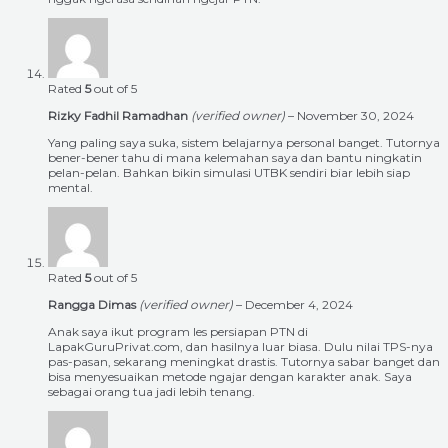
Rated
5
out of 5
Rizky Fadhil Ramadhan
(verified owner)
–
November 30, 2024
Yang paling saya suka, sistem belajarnya personal banget. Tutornya
bener-bener tahu di mana kelemahan saya dan bantu ningkatin
pelan-pelan. Bahkan bikin simulasi UTBK sendiri biar lebih siap
mental.
Rated
5
out of 5
Rangga Dimas
(verified owner)
–
December 4, 2024
Anak saya ikut program les persiapan PTN di
LapakGuruPrivat.com, dan hasilnya luar biasa. Dulu nilai TPS-nya
pas-pasan, sekarang meningkat drastis. Tutornya sabar banget dan
bisa menyesuaikan metode ngajar dengan karakter anak. Saya
sebagai orang tua jadi lebih tenang.