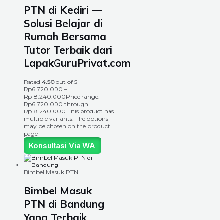
PTN di Kediri —
Solusi Belajar di
Rumah Bersama
Tutor Terbaik dari
LapakGuruPrivat.com
Rated
4.50
out of 5
Rp
6.720.000
–
Rp
18.240.000
Price range:
Rp6.720.000 through
Rp18.240.000
This product has
multiple variants. The options
may be chosen on the product
page
Konsultasi Via WA
Bimbel Masuk PTN
Bimbel Masuk
PTN di Bandung
Yang Terbaik