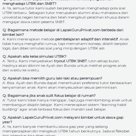
menghadapi UTBK dan SNBT?
A: Ya, semua tutor kami sudah berpengalaman menghadapi pola soal
UTBK terbaru. Sebagian tutor merupakan alumni atau mahasiswa dari
universitas negeri ternama dan telah mengikuti pelatihan khusus dalam
mengajar siswa calon peserta SNBT.
Q: Bagaimana metode belajar di LapakGuruPrivat.com berbeda dari
bimbel lain?
A: Kami menerapkan metode
pembelajaran adaptif dan interaktif
. Anak
tidak hanya menghafal rumus, tapi memahami konsep, dilatih berpikir
logis, dan diberi simulasi soal yang mirip dengan UTBK asli.
Q: Apakah ada kelas simulasi UTBK?
A: Tentu. Kami menyediakan
tryout UTBK SNBT
rutin setiap bulan.
Hasilnya akan dikirim ke Ayah dan Bunda untuk melihat progres anak
dari waktu ke waktu.
Q: Apakah bisa memilih guru laki-laki atau perempuan?
A: Bisa. Ayah dan Bunda dapat menentukan preferensi tutor berdasarkan
kenyamanan anak. Kami akan menyesuaikan sesuai permintaan.
Q: Bagaimana jika anak sulit fokus belajar di rumah?
A: Tutor kami tidak hanya mengajar, tapi juga membimbing anak untuk
membangun disiplin belajar. Kami menerapkan sistem “learning habit
building” agar anak terbiasa fokus dan mandiri saat belajar.
Q: Apakah LapakGuruPrivat.com melayani bimbel untuk siswa gap
year?
A: Ya, kami banyak membantu siswa gap year yang sedang
mempersiapkan diri mengikuti UTBK tahun berikutnya. Jadwal fleksibel
dan intensitas bisa disesuaikan.