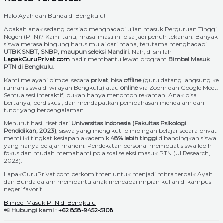
Halo Ayah dan Bunda di Bengkulu!
Apakah anak sedang bersiap menghadapi ujian masuk Perguruan Tinggi
Negeri (PTN)? Kami tahu, masa-masa ini bisa jadi penuh tekanan. Banyak
siswa merasa bingung harus mulai dari mana, terutama menghadapi
UTBK SNBT, SNBP, maupun seleksi Mandiri
. Nah, di sinilah
LapakGuruPrivat.com
hadir membantu lewat program
Bimbel Masuk
PTN di Bengkulu
.
Kami melayani bimbel secara
privat
, bisa
offline
(guru datang langsung ke
rumah siswa di wilayah Bengkulu) atau
online
via Zoom dan Google Meet.
Semua sesi interaktif, bukan hanya menonton rekaman. Anak bisa
bertanya, berdiskusi, dan mendapatkan pembahasan mendalam dari
tutor yang berpengalaman.
Menurut hasil riset dari
Universitas Indonesia (Fakultas Psikologi
Pendidikan, 2023)
, siswa yang mengikuti bimbingan belajar secara privat
memiliki tingkat kesiapan akademik
48% lebih tinggi
dibandingkan siswa
yang hanya belajar mandiri. Pendekatan personal membuat siswa lebih
fokus dan mudah memahami pola soal seleksi masuk PTN (UI Research,
2023).
LapakGuruPrivat.com berkomitmen untuk menjadi mitra terbaik Ayah
dan Bunda dalam membantu anak mencapai impian kuliah di kampus
negeri favorit.
Bimbel Masuk PTN di Bengkulu
📲
Hubungi kami :
+62 858-9452-5108