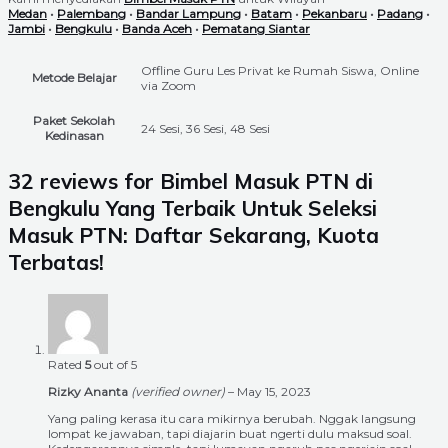
Medan
•
Palembang
•
Bandar Lampung
•
Batam
•
Pekanbaru
•
Padang
•
Jambi
•
Bengkulu
•
Banda Aceh
•
Pematang Siantar
Offline Guru Les Privat ke Rumah Siswa, Online
Metode Belajar
via Zoom
Paket Sekolah
24 Sesi, 36 Sesi, 48 Sesi
Kedinasan
32 reviews for
Bimbel Masuk PTN di
Bengkulu Yang Terbaik Untuk Seleksi
Masuk PTN: Daftar Sekarang, Kuota
Terbatas!
Rated
5
out of 5
Rizky Ananta
(verified owner)
–
May 15, 2023
Yang paling kerasa itu cara mikirnya berubah. Nggak langsung
lompat ke jawaban, tapi diajarin buat ngerti dulu maksud soal.