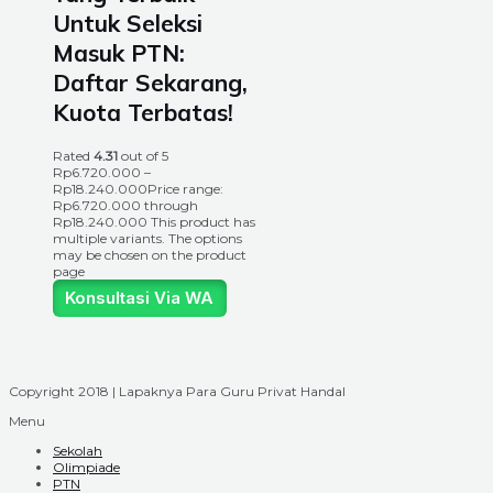
Untuk Seleksi
Masuk PTN:
Daftar Sekarang,
Kuota Terbatas!
Rated
4.31
out of 5
Rp
6.720.000
–
Rp
18.240.000
Price range:
Rp6.720.000 through
Rp18.240.000
This product has
multiple variants. The options
may be chosen on the product
page
Konsultasi Via WA
Copyright 2018 | Lapaknya Para Guru Privat Handal
Menu
Sekolah
Olimpiade
PTN