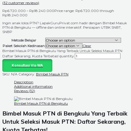
(
32
customer reviews)
Rp
6.720.000
–
Rp
18.240.000
Price range: Rp6.720.000 through
Rp18.240.000
Ingin anak lolos PTN? LapakGuruPrivat.com hadir dengan Bimbel Masuk
PTN di Bengkulu — offline dan online interaktif. Persiapan UTBK SNBT,
SNBP
Metode Belajar
Paket Sekolah Kedinasan
Clear
Bimbel Masuk PTN di Bengkulu Yang Terbaik Untuk Seleksi Masuk PTN:
Daftar Sekarang, Kuota Terbatas! quantity
Konsultasi Via WA
SKU:
N/A
Category:
Bimbel Masuk PTN
Description
Additional information
Reviews (32)
Bimbel Masuk PTN di Bengkulu
Bimbel Masuk PTN di Bengkulu Yang Terbaik
Untuk Seleksi Masuk PTN: Daftar Sekarang,
Kuota Terbatas!