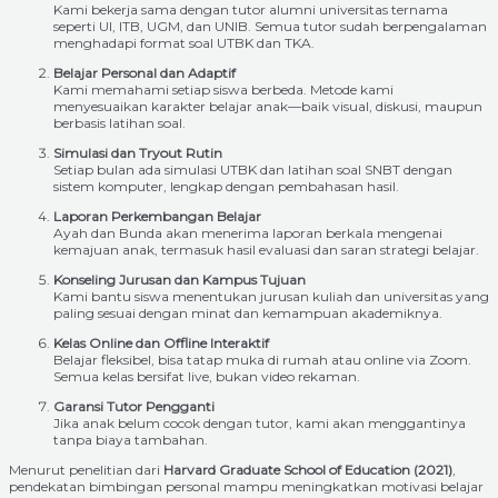
Kami bekerja sama dengan tutor alumni universitas ternama
seperti UI, ITB, UGM, dan UNIB. Semua tutor sudah berpengalaman
menghadapi format soal UTBK dan TKA.
Belajar Personal dan Adaptif
Kami memahami setiap siswa berbeda. Metode kami
menyesuaikan karakter belajar anak—baik visual, diskusi, maupun
berbasis latihan soal.
Simulasi dan Tryout Rutin
Setiap bulan ada simulasi UTBK dan latihan soal SNBT dengan
sistem komputer, lengkap dengan pembahasan hasil.
Laporan Perkembangan Belajar
Ayah dan Bunda akan menerima laporan berkala mengenai
kemajuan anak, termasuk hasil evaluasi dan saran strategi belajar.
Konseling Jurusan dan Kampus Tujuan
Kami bantu siswa menentukan jurusan kuliah dan universitas yang
paling sesuai dengan minat dan kemampuan akademiknya.
Kelas Online dan Offline Interaktif
Belajar fleksibel, bisa tatap muka di rumah atau online via Zoom.
Semua kelas bersifat live, bukan video rekaman.
Garansi Tutor Pengganti
Jika anak belum cocok dengan tutor, kami akan menggantinya
tanpa biaya tambahan.
Menurut penelitian dari
Harvard Graduate School of Education (2021)
,
pendekatan bimbingan personal mampu meningkatkan motivasi belajar