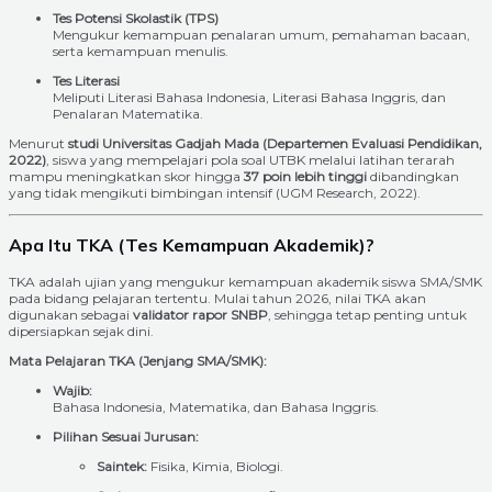
Tes Potensi Skolastik (TPS)
Mengukur kemampuan penalaran umum, pemahaman bacaan,
serta kemampuan menulis.
Tes Literasi
Meliputi Literasi Bahasa Indonesia, Literasi Bahasa Inggris, dan
Penalaran Matematika.
Menurut
studi Universitas Gadjah Mada (Departemen Evaluasi Pendidikan,
2022)
, siswa yang mempelajari pola soal UTBK melalui latihan terarah
mampu meningkatkan skor hingga
37 poin lebih tinggi
dibandingkan
yang tidak mengikuti bimbingan intensif (UGM Research, 2022).
Apa Itu TKA (Tes Kemampuan Akademik)?
TKA adalah ujian yang mengukur kemampuan akademik siswa SMA/SMK
pada bidang pelajaran tertentu. Mulai tahun 2026, nilai TKA akan
digunakan sebagai
validator rapor SNBP
, sehingga tetap penting untuk
dipersiapkan sejak dini.
Mata Pelajaran TKA (Jenjang SMA/SMK):
Wajib:
Bahasa Indonesia, Matematika, dan Bahasa Inggris.
Pilihan Sesuai Jurusan:
Saintek:
Fisika, Kimia, Biologi.