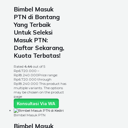
Bimbel Masuk
PTN di Bontang
Yang Terbaik
Untuk Seleksi
Masuk PTN:
Daftar Sekarang,
Kuota Terbatas!
Rated
4.44
out of 5
Rp
6.720.000
–
Rp
18.240.000
Price range:
Rp6.720.000 through
Rp18.240.000
This product has
multiple variants. The options
may be chosen on the product
page
Konsultasi Via WA
Bimbel Masuk PTN
Bimbel Masuk