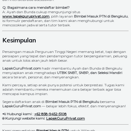
Q: Bagaimana cara mendaftar bimbel?
A: Ayah dan Bunda cukup mengunjungi situs
www.lapakguruprivat.com
, pilih layanan
Bimbel Masuk PTN di Bengkulu
,
isi formulir pendaftaran, dan tim kami akan menghubungi untuk
mencocokkan jadwal serta tutor terbaik.
Kesimpulan
Persaingan masuk Perguruan Tinggi Negeri memang ketat, tapi dengan
persiapan yang tepat dan pendampingan tutor berpengalaman, peluang
anak untuk lolos akan jauh lebih besar.
LapakGuruPrivat.com
hadir membantu Ayah dan Bunda di Bengkulu
menyiapkan anak menghadapi
UTBK SNBT, SNBP, dan Seleksi Mandiri
secara terarah, personal, dan menyenangkan.
Kami percaya, setiap anak punya potensi untuk berprestasi. Tugas kami
adalah membantu mereka menemukan cara belajar terbaik agar bisa
mencapai kampus impian.
Segera daftarkan anak di
Bimbel Masuk PTN di Bengkulu
bersama
LapakGuruPrivat.com
— belajar lebih fokus, efektif, dan menyenangkan!
📲
Hubungi kami :
+62 858-9452-5108
🌐
Kunjungi website kami:
LapakGuruPrivat.com
Kami menyediakan
Bimbel Masuk PTN
untuk Wilayah