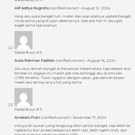
Alif Aditya Nugroho
(verified owner)
–
August 12, 2024
Yang aku suka banget tuh, materi dan soal-soalnya update banget,
mirip sama yang di ujian sebenarnya. Jadi pas hari H, aku gak
kaget sama tipe soalnya.
Rated
4
out of 5
Aulia Rahman Fadillah
(verified owner)
–
August 16, 2024
Aku dulu lemah banget di Penalaran Matematika, tapi setelah ikut
bimbel ini, bagian itu malah jadi nilai tertinggi aku di simulasi
UTBK terakhir. Tutor ngajarin dengan sabar, gak pernah bosan
meski aku sering tanya hal yang sama.
Rated
4
out of 5
Ameliani Putri
(verified owner)
–
November 17, 2024
Intinya sih bukan yang langsung bikin pintar banget, tapi lebih ke
ngebantu biar proses belajarnya lebih rapi, lebih ngerti arah, dan
nggak ngerasa sendirian ngejar PTN.