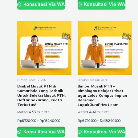
Konsultasi Via WA
Konsultasi Via WA
Price
Price
This
This
range:
range:
product
product
Rp6.720.000
Rp6.720.00
through
through
has
has
Rp18.240.000
Rp18.240.0
multiple
multiple
variants.
variants.
The
The
options
options
may
may
be
be
Bimbel Masuk PTN
Bimbel Masuk PTN
chosen
chosen
Bimbel Masuk PTN di
Bimbel Masuk PTN –
Samarinda Yang Terbaik
Bimbingan Belajar Privat
on
on
Untuk Seleksi Masuk PTN:
agar Lolos Kampus Impian
the
the
Daftar Sekarang, Kuota
Bersama
Terbatas!
LapakGuruPrivat.com
product
product
Rated
4.53
out of 5
Rated
4.41
out of 5
page
page
Rp
6.720.000
–
Rp
18.240.000
Rp
6.720.000
–
Rp
18.240.000
Konsultasi Via WA
Konsultasi Via WA