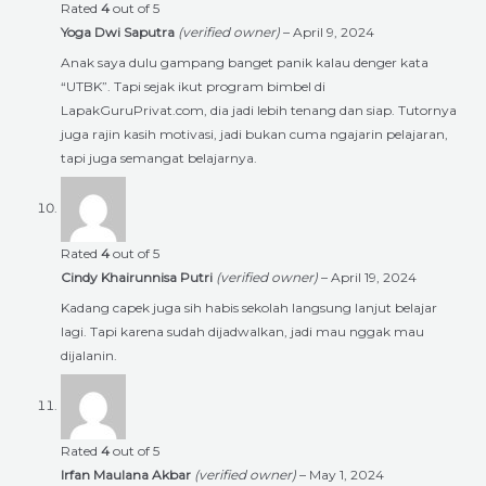
Rated
4
out of 5
Yoga Dwi Saputra
(verified owner)
–
April 9, 2024
Anak saya dulu gampang banget panik kalau denger kata
“UTBK”. Tapi sejak ikut program bimbel di
LapakGuruPrivat.com, dia jadi lebih tenang dan siap. Tutornya
juga rajin kasih motivasi, jadi bukan cuma ngajarin pelajaran,
tapi juga semangat belajarnya.
Rated
4
out of 5
Cindy Khairunnisa Putri
(verified owner)
–
April 19, 2024
Kadang capek juga sih habis sekolah langsung lanjut belajar
lagi. Tapi karena sudah dijadwalkan, jadi mau nggak mau
dijalanin.
Rated
4
out of 5
Irfan Maulana Akbar
(verified owner)
–
May 1, 2024