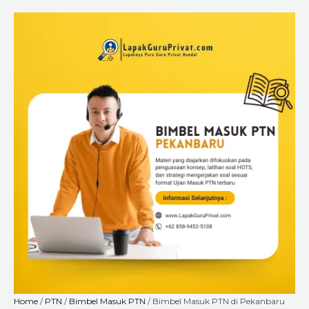
Skip
Bimbel
Price
to
Masuk
range:
content
PTN
Rp6.720.000
di
through
Pekanbaru
Rp18.240.000
Yang
Terbaik
Untuk
Seleksi
Masuk
PTN:
Daftar
Sekarang,
Kuota
Terbatas!
quantity
Home
/
PTN
/
Bimbel Masuk PTN
/ Bimbel Masuk PTN di Pekanbaru