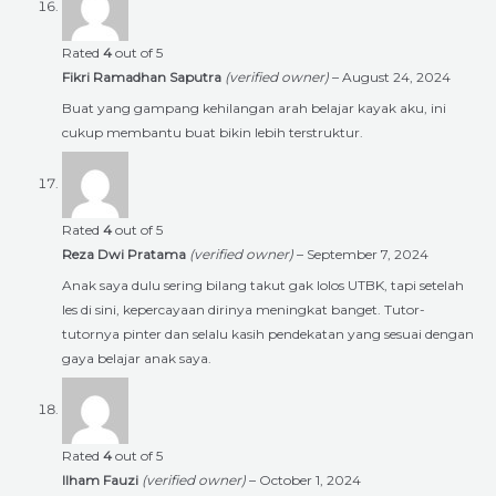
Rated
4
out of 5
Fikri Ramadhan Saputra
(verified owner)
–
August 24, 2024
Buat yang gampang kehilangan arah belajar kayak aku, ini
cukup membantu buat bikin lebih terstruktur.
Rated
4
out of 5
Reza Dwi Pratama
(verified owner)
–
September 7, 2024
Anak saya dulu sering bilang takut gak lolos UTBK, tapi setelah
les di sini, kepercayaan dirinya meningkat banget. Tutor-
tutornya pinter dan selalu kasih pendekatan yang sesuai dengan
gaya belajar anak saya.
Rated
4
out of 5
Ilham Fauzi
(verified owner)
–
October 1, 2024