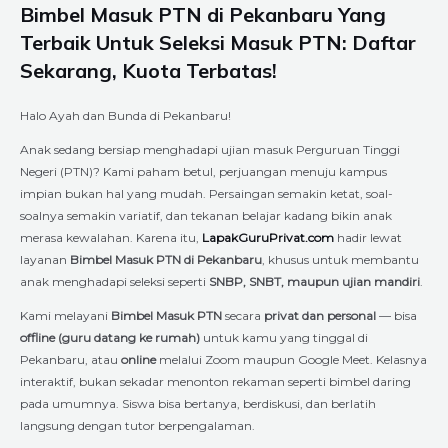
Bimbel Masuk PTN di
Pekanbaru
Yang
Terbaik Untuk Seleksi Masuk PTN: Daftar
Sekarang, Kuota Terbatas!
Halo Ayah dan Bunda di Pekanbaru!
Anak sedang bersiap menghadapi ujian masuk Perguruan Tinggi
Negeri (PTN)? Kami paham betul, perjuangan menuju kampus
impian bukan hal yang mudah. Persaingan semakin ketat, soal-
soalnya semakin variatif, dan tekanan belajar kadang bikin anak
merasa kewalahan. Karena itu,
LapakGuruPrivat.com
hadir lewat
layanan
Bimbel Masuk PTN di Pekanbaru
, khusus untuk membantu
anak menghadapi seleksi seperti
SNBP, SNBT, maupun ujian mandiri
.
Kami melayani
Bimbel Masuk PTN
secara
privat dan personal
— bisa
offline (guru datang ke rumah)
untuk kamu yang tinggal di
Pekanbaru, atau
online
melalui Zoom maupun Google Meet. Kelasnya
interaktif, bukan sekadar menonton rekaman seperti bimbel daring
pada umumnya. Siswa bisa bertanya, berdiskusi, dan berlatih
langsung dengan tutor berpengalaman.