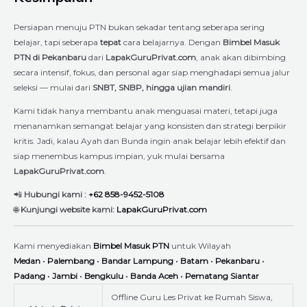
Persiapan menuju PTN bukan sekadar tentang seberapa sering
belajar, tapi seberapa
tepat
cara belajarnya. Dengan
Bimbel Masuk
PTN di Pekanbaru
dari
LapakGuruPrivat.com
, anak akan dibimbing
secara intensif, fokus, dan personal agar siap menghadapi semua jalur
seleksi — mulai dari
SNBT, SNBP, hingga ujian mandiri
.
Kami tidak hanya membantu anak menguasai materi, tetapi juga
menanamkan semangat belajar yang konsisten dan strategi berpikir
kritis. Jadi, kalau Ayah dan Bunda ingin anak belajar lebih efektif dan
siap menembus kampus impian, yuk mulai bersama
LapakGuruPrivat.com
.
📲
Hubungi kami :
+62 858-9452-5108
🌐
Kunjungi website kami:
LapakGuruPrivat.com
Kami menyediakan
Bimbel Masuk PTN
untuk Wilayah
Medan
•
Palembang
•
Bandar Lampung
•
Batam
•
Pekanbaru
•
Padang
•
Jambi
•
Bengkulu
•
Banda Aceh
•
Pematang Siantar
Offline Guru Les Privat ke Rumah Siswa,