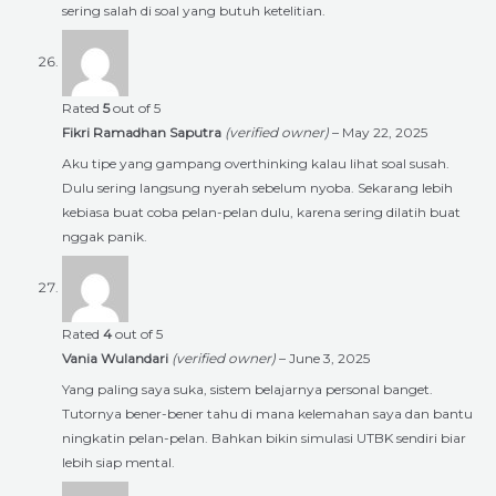
sering salah di soal yang butuh ketelitian.
Rated
5
out of 5
Fikri Ramadhan Saputra
(verified owner)
–
May 22, 2025
Aku tipe yang gampang overthinking kalau lihat soal susah.
Dulu sering langsung nyerah sebelum nyoba. Sekarang lebih
kebiasa buat coba pelan-pelan dulu, karena sering dilatih buat
nggak panik.
Rated
4
out of 5
Vania Wulandari
(verified owner)
–
June 3, 2025
Yang paling saya suka, sistem belajarnya personal banget.
Tutornya bener-bener tahu di mana kelemahan saya dan bantu
ningkatin pelan-pelan. Bahkan bikin simulasi UTBK sendiri biar
lebih siap mental.