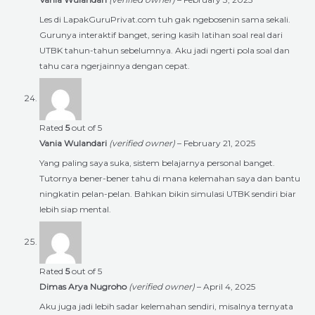
Les di LapakGuruPrivat.com tuh gak ngebosenin sama sekali.
Gurunya interaktif banget, sering kasih latihan soal real dari
UTBK tahun-tahun sebelumnya. Aku jadi ngerti pola soal dan
tahu cara ngerjainnya dengan cepat.
Rated
5
out of 5
Vania Wulandari
(verified owner)
–
February 21, 2025
Yang paling saya suka, sistem belajarnya personal banget.
Tutornya bener-bener tahu di mana kelemahan saya dan bantu
ningkatin pelan-pelan. Bahkan bikin simulasi UTBK sendiri biar
lebih siap mental.
Rated
5
out of 5
Dimas Arya Nugroho
(verified owner)
–
April 4, 2025
Aku juga jadi lebih sadar kelemahan sendiri, misalnya ternyata