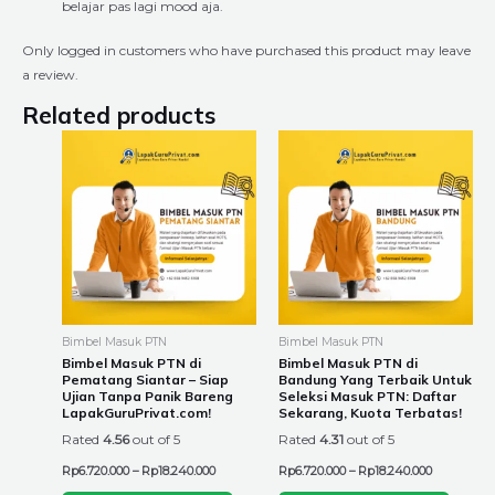
belajar pas lagi mood aja.
Only logged in customers who have purchased this product may leave
a review.
Related products
Price
Price
This
This
range:
range:
product
product
Rp6.720.000
Rp6.720.00
through
through
has
has
Rp18.240.000
Rp18.240.0
multiple
multiple
variants.
variants.
The
The
options
options
may
may
be
be
Bimbel Masuk PTN
Bimbel Masuk PTN
chosen
chosen
Bimbel Masuk PTN di
Bimbel Masuk PTN di
Pematang Siantar – Siap
Bandung Yang Terbaik Untuk
on
on
Ujian Tanpa Panik Bareng
Seleksi Masuk PTN: Daftar
the
the
LapakGuruPrivat.com!
Sekarang, Kuota Terbatas!
product
product
Rated
4.56
out of 5
Rated
4.31
out of 5
page
page
Rp
6.720.000
–
Rp
18.240.000
Rp
6.720.000
–
Rp
18.240.000