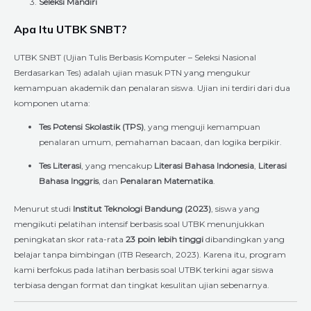
Seleksi Mandiri
Apa Itu UTBK SNBT?
UTBK SNBT (Ujian Tulis Berbasis Komputer – Seleksi Nasional
Berdasarkan Tes) adalah ujian masuk PTN yang mengukur
kemampuan akademik dan penalaran siswa. Ujian ini terdiri dari dua
komponen utama:
Tes Potensi Skolastik (TPS)
, yang menguji kemampuan
penalaran umum, pemahaman bacaan, dan logika berpikir.
Tes Literasi
, yang mencakup
Literasi Bahasa Indonesia
,
Literasi
Bahasa Inggris
, dan
Penalaran Matematika
.
Menurut studi
Institut Teknologi Bandung (2023)
, siswa yang
mengikuti pelatihan intensif berbasis soal UTBK menunjukkan
peningkatan skor rata-rata
23 poin lebih tinggi
dibandingkan yang
belajar tanpa bimbingan (ITB Research, 2023). Karena itu, program
kami berfokus pada latihan berbasis soal UTBK terkini agar siswa
terbiasa dengan format dan tingkat kesulitan ujian sebenarnya.