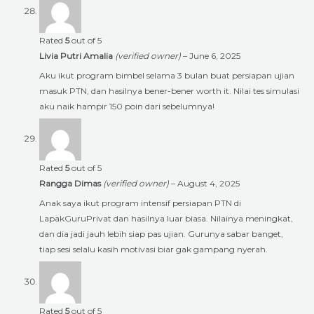
Rated
5
out of 5
Livia Putri Amalia
(verified owner)
–
June 6, 2025
Aku ikut program bimbel selama 3 bulan buat persiapan ujian
masuk PTN, dan hasilnya bener-bener worth it. Nilai tes simulasi
aku naik hampir 150 poin dari sebelumnya!
Rated
5
out of 5
Rangga Dimas
(verified owner)
–
August 4, 2025
Anak saya ikut program intensif persiapan PTN di
LapakGuruPrivat dan hasilnya luar biasa. Nilainya meningkat,
dan dia jadi jauh lebih siap pas ujian. Gurunya sabar banget,
tiap sesi selalu kasih motivasi biar gak gampang nyerah.
Rated
5
out of 5