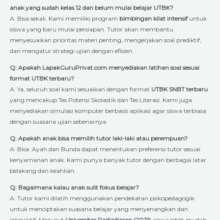
anak yang sudah kelas 12 dan belum mulai belajar UTBK?
A: Bisa sekali. Kami memiliki program
bimbingan kilat intensif
untuk
siswa yang baru mulai persiapan. Tutor akan membantu
menyesuaikan prioritas materi penting, mengerjakan soal prediktif,
dan mengatur strategi ujian dengan efisien.
Q: Apakah LapakGuruPrivat.com menyediakan latihan soal sesuai
format UTBK terbaru?
A: Ya, seluruh soal kami sesuaikan dengan format
UTBK SNBT terbaru
yang mencakup Tes Potensi Skolastik dan Tes Literasi. Kami juga
menyediakan simulasi komputer berbasis aplikasi agar siswa terbiasa
dengan suasana ujian sebenarnya.
Q: Apakah anak bisa memilih tutor laki-laki atau perempuan?
A: Bisa. Ayah dan Bunda dapat menentukan preferensi tutor sesuai
kenyamanan anak. Kami punya banyak tutor dengan berbagai latar
belakang dan keahlian.
Q: Bagaimana kalau anak sulit fokus belajar?
A: Tutor kami dilatih menggunakan pendekatan psikopedagogik
untuk menciptakan suasana belajar yang menyenangkan dan
interaktif. Menurut
Universitas Padjadjaran (2021)
, siswa lebih mudah