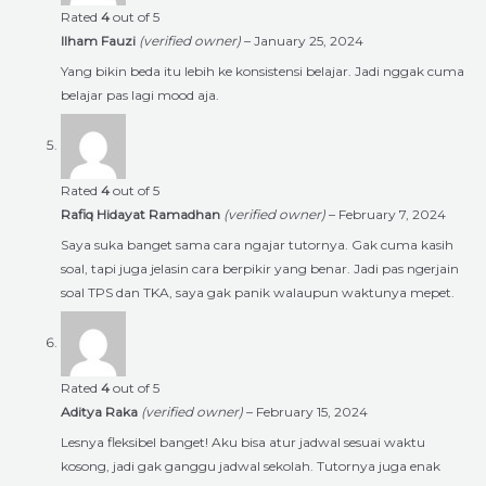
Rated
4
out of 5
Ilham Fauzi
(verified owner)
–
January 25, 2024
Yang bikin beda itu lebih ke konsistensi belajar. Jadi nggak cuma
belajar pas lagi mood aja.
Rated
4
out of 5
Rafiq Hidayat Ramadhan
(verified owner)
–
February 7, 2024
Saya suka banget sama cara ngajar tutornya. Gak cuma kasih
soal, tapi juga jelasin cara berpikir yang benar. Jadi pas ngerjain
soal TPS dan TKA, saya gak panik walaupun waktunya mepet.
Rated
4
out of 5
Aditya Raka
(verified owner)
–
February 15, 2024
Lesnya fleksibel banget! Aku bisa atur jadwal sesuai waktu
kosong, jadi gak ganggu jadwal sekolah. Tutornya juga enak