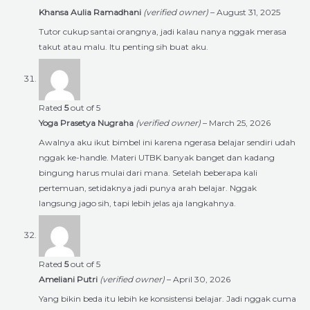
Khansa Aulia Ramadhani
(verified owner)
–
August 31, 2025
Tutor cukup santai orangnya, jadi kalau nanya nggak merasa
takut atau malu. Itu penting sih buat aku.
Rated
5
out of 5
Yoga Prasetya Nugraha
(verified owner)
–
March 25, 2026
Awalnya aku ikut bimbel ini karena ngerasa belajar sendiri udah
nggak ke-handle. Materi UTBK banyak banget dan kadang
bingung harus mulai dari mana. Setelah beberapa kali
pertemuan, setidaknya jadi punya arah belajar. Nggak
langsung jago sih, tapi lebih jelas aja langkahnya.
Rated
5
out of 5
Ameliani Putri
(verified owner)
–
April 30, 2026
Yang bikin beda itu lebih ke konsistensi belajar. Jadi nggak cuma