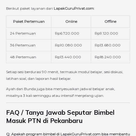
Berikut paket layanan dari
LapakGuruPrivat.com
:
Paket Pertemuan
Online
Offline
24 Pertemuan
Rp6.720.000
Rp9.120.000
36 Pertemuan
Rp10.080.000
Rp13.680.000
48 Pertemuan
Rp13.440.000
Rp18.240.000
Setiap sesi berdurasi 90 menit, termasuk modul belajar, sesi diskusi,
latihan soal, dan laporan hasil belajar.
Ayah dan Bunda juga bisa menyesuaikan jadwal belajar anak,
misalnya 3 kali seminggu atau intensif menjelang ujian.
FAQ / Tanya Jawab Seputar Bimbel
Masuk PTN di Pekanbaru
Q: Apakah program bimbel di LapakGuruPrivat.com bisa membantu