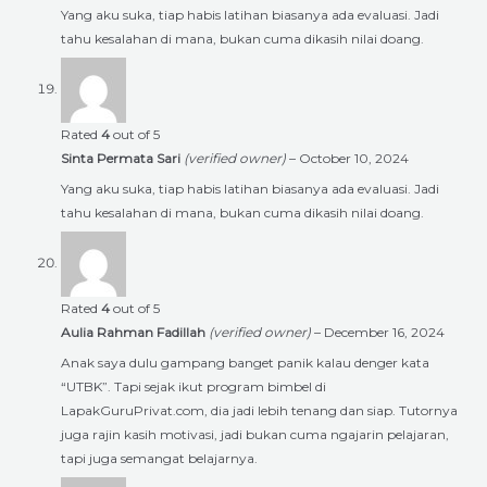
Yang aku suka, tiap habis latihan biasanya ada evaluasi. Jadi
tahu kesalahan di mana, bukan cuma dikasih nilai doang.
Rated
4
out of 5
Sinta Permata Sari
(verified owner)
–
October 10, 2024
Yang aku suka, tiap habis latihan biasanya ada evaluasi. Jadi
tahu kesalahan di mana, bukan cuma dikasih nilai doang.
Rated
4
out of 5
Aulia Rahman Fadillah
(verified owner)
–
December 16, 2024
Anak saya dulu gampang banget panik kalau denger kata
“UTBK”. Tapi sejak ikut program bimbel di
LapakGuruPrivat.com, dia jadi lebih tenang dan siap. Tutornya
juga rajin kasih motivasi, jadi bukan cuma ngajarin pelajaran,
tapi juga semangat belajarnya.