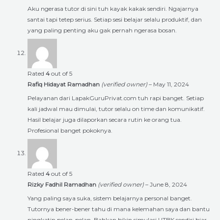
Aku ngerasa tutor di sini tuh kayak kakak sendiri. Ngajarnya
santai tapi tetep serius. Setiap sesi belajar selalu produktif, dan
yang paling penting aku gak pernah ngerasa bosan.
Rated
4
out of 5
Rafiq Hidayat Ramadhan
(verified owner)
–
May 11, 2024
Pelayanan dari LapakGuruPrivat.com tuh rapi banget. Setiap
kali jadwal mau dimulai, tutor selalu on time dan komunikatif.
Hasil belajar juga dilaporkan secara rutin ke orang tua.
Profesional banget pokoknya.
Rated
4
out of 5
Rizky Fadhil Ramadhan
(verified owner)
–
June 8, 2024
Yang paling saya suka, sistem belajarnya personal banget.
Tutornya bener-bener tahu di mana kelemahan saya dan bantu
ningkatin pelan-pelan. Bahkan bikin simulasi UTBK sendiri biar