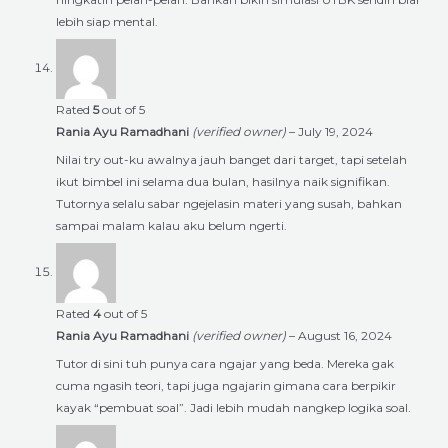
lebih siap mental.
Rated
5
out of 5
Rania Ayu Ramadhani
(verified owner)
–
July 19, 2024
Nilai try out-ku awalnya jauh banget dari target, tapi setelah
ikut bimbel ini selama dua bulan, hasilnya naik signifikan.
Tutornya selalu sabar ngejelasin materi yang susah, bahkan
sampai malam kalau aku belum ngerti.
Rated
4
out of 5
Rania Ayu Ramadhani
(verified owner)
–
August 16, 2024
Tutor di sini tuh punya cara ngajar yang beda. Mereka gak
cuma ngasih teori, tapi juga ngajarin gimana cara berpikir
kayak “pembuat soal”. Jadi lebih mudah nangkep logika soal.