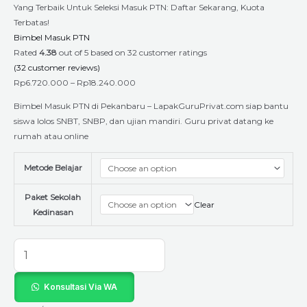
Yang Terbaik Untuk Seleksi Masuk PTN: Daftar Sekarang, Kuota
Terbatas!
Bimbel Masuk PTN
Rated
4.38
out of 5 based on
32
customer ratings
(
32
customer reviews)
Rp
6.720.000
–
Rp
18.240.000
Bimbel Masuk PTN di Pekanbaru – LapakGuruPrivat.com siap bantu
siswa lolos SNBT, SNBP, dan ujian mandiri. Guru privat datang ke
rumah atau online
Metode Belajar
Paket Sekolah
Clear
Kedinasan
Konsultasi Via WA