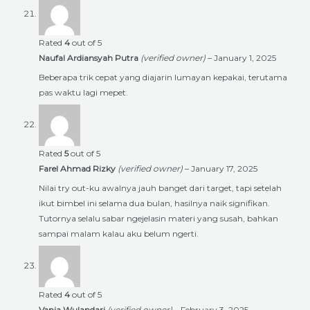
Rated
4
out of 5
Naufal Ardiansyah Putra
(verified owner)
–
January 1, 2025
Beberapa trik cepat yang diajarin lumayan kepakai, terutama
pas waktu lagi mepet.
Rated
5
out of 5
Farel Ahmad Rizky
(verified owner)
–
January 17, 2025
Nilai try out-ku awalnya jauh banget dari target, tapi setelah
ikut bimbel ini selama dua bulan, hasilnya naik signifikan.
Tutornya selalu sabar ngejelasin materi yang susah, bahkan
sampai malam kalau aku belum ngerti.
Rated
4
out of 5
Vania Wulandari
(verified owner)
–
February 3, 2025