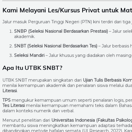
Kami Melayani Les/Kursus Privat untuk Ma
Jalur masuk Perguruan Tinggi Negeri (PTN) kini terdiri dari tiga 
SNBP (Seleksi Nasional Berdasarkan Prestasi)
– Jalur sele
akademik.
SNBT (Seleksi Nasional Berdasarkan Tes)
– Jalur berbasis h
Seleksi Mandiri
– Jalur khusus yang diadakan oleh masing
Apa Itu UTBK SNBT?
UTBK SNBT merupakan singkatan dari
Ujian Tulis Berbasis Ko
menilai kemampuan akademik dan penalaran siswa melalui dua
Literasi
.
TPS
mengukur kemampuan umum seperti penalaran logis, 
Tes Literasi
menilai kemampuan memahami teks dalam Bahasa I
dalam konteks numerik dan verbal.
Menurut penelitian dari
Universitas Indonesia (Fakultas Psikolog
membantu siswa meningkatkan kemampuan adaptasi terhadap
dibandingkan metode hafalan semata (UI Research, 2022). Ka