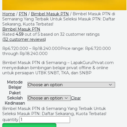
Home
/
PTN
/
Bimbel Masuk PTN
/ Bimbel Masuk PTN di
Semarang Yang Terbaik Untuk Seleksi Masuk PTN: Daftar
Sekarang, Kuota Terbatas!
Bimbel Masuk PTN
Rated
4.59
out of 5 based on
32
customer ratings
(
32
customer reviews)
Rp
6.720.000
–
Rp
18.240.000
Price range: Rp6.720.000
through Rp18.240.000
Bimbel Masuk PTN di Semarang – LapakGuruPrivat.com
menyediakan bimbingan belajar privat offline & online
untuk persiapan UTBK SNBT, TKA, dan SNBP
Metode
Belajar
Paket
Sekolah
Clear
Kedinasan
Bimbel Masuk PTN di Semarang Yang Terbaik Untuk
Seleksi Masuk PTN: Daftar Sekarang, Kuota Terbatas!
quantity