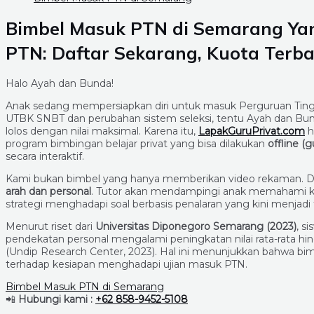
Bimbel Masuk PTN di Semarang Yan
PTN: Daftar Sekarang, Kuota Terba
Halo Ayah dan Bunda!
Anak sedang mempersiapkan diri untuk masuk Perguruan Tingg
UTBK SNBT dan perubahan sistem seleksi, tentu Ayah dan Bun
lolos dengan nilai maksimal. Karena itu,
LapakGuruPrivat.com
h
program bimbingan belajar privat yang bisa dilakukan
offline (
secara interaktif.
Kami bukan bimbel yang hanya memberikan video rekaman. Di 
arah dan personal
. Tutor akan mendampingi anak memahami ko
strategi menghadapi soal berbasis penalaran yang kini menjadi f
Menurut riset dari
Universitas Diponegoro Semarang (2023)
, s
pendekatan personal mengalami peningkatan nilai rata-rata h
(Undip Research Center, 2023). Hal ini menunjukkan bahwa bi
terhadap kesiapan menghadapi ujian masuk PTN.
Bimbel Masuk PTN di Semarang
📲
Hubungi kami :
+62 858-9452-5108