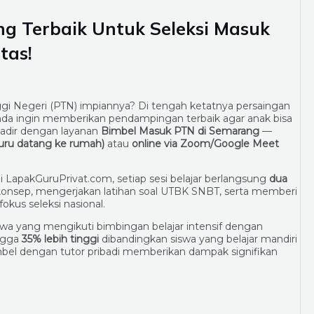
g Terbaik Untuk Seleksi Masuk
tas!
i Negeri (PTN) impiannya? Di tengah ketatnya persaingan
da ingin memberikan pendampingan terbaik agar anak bisa
adir dengan layanan
Bimbel Masuk PTN di Semarang
—
guru datang ke rumah)
atau
online via Zoom/Google Meet
LapakGuruPrivat.com, setiap sesi belajar berlangsung
dua
nsep, mengerjakan latihan soal UTBK SNBT, serta memberi
okus seleksi nasional.
iswa yang mengikuti bimbingan belajar intensif dengan
ingga
35% lebih tinggi
dibandingkan siswa yang belajar mandiri
mbel dengan tutor pribadi memberikan dampak signifikan