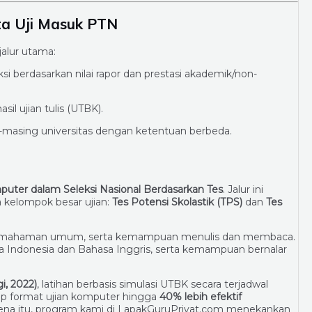
ta Uji Masuk PTN
jalur utama:
ksi berdasarkan nilai rapor dan prestasi akademik/non-
asil ujian tulis (UTBK).
-masing universitas dengan ketentuan berbeda.
mputer dalam Seleksi Nasional Berdasarkan Tes
. Jalur ini
 kelompok besar ujian:
Tes Potensi Skolastik (TPS)
dan
Tes
pemahaman umum, serta kemampuan menulis dan membaca.
ndonesia dan Bahasa Inggris, serta kemampuan bernalar
i, 2022)
, latihan berbasis simulasi UTBK secara terjadwal
 format ujian komputer hingga
40% lebih efektif
rena itu, program kami di LapakGuruPrivat.com menekankan