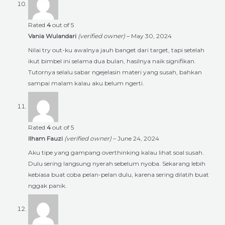
Rated
4
out of 5
Vania Wulandari
(verified owner)
–
May 30, 2024
Nilai try out-ku awalnya jauh banget dari target, tapi setelah
ikut bimbel ini selama dua bulan, hasilnya naik signifikan.
Tutornya selalu sabar ngejelasin materi yang susah, bahkan
sampai malam kalau aku belum ngerti.
Rated
4
out of 5
Ilham Fauzi
(verified owner)
–
June 24, 2024
Aku tipe yang gampang overthinking kalau lihat soal susah.
Dulu sering langsung nyerah sebelum nyoba. Sekarang lebih
kebiasa buat coba pelan-pelan dulu, karena sering dilatih buat
nggak panik.