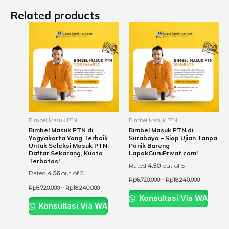
Related products
Price
Price
This
This
range:
range:
product
product
Rp6.720.000
Rp6.720.00
through
through
has
has
Rp18.240.000
Rp18.240.0
multiple
multiple
variants.
variants.
The
The
options
options
may
may
be
be
Bimbel Masuk PTN
Bimbel Masuk PTN
chosen
chosen
Bimbel Masuk PTN di
Bimbel Masuk PTN di
Yogyakarta Yang Terbaik
Surabaya – Siap Ujian Tanpa
on
on
Untuk Seleksi Masuk PTN:
Panik Bareng
the
the
Daftar Sekarang, Kuota
LapakGuruPrivat.com!
Terbatas!
product
product
Rated
4.50
out of 5
Rated
4.56
out of 5
page
page
Rp
6.720.000
–
Rp
18.240.000
Rp
6.720.000
–
Rp
18.240.000
Konsultasi Via WA
Konsultasi Via WA