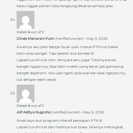
kalau nggak paham bisa langsung dibahas sampai jelas.
Rated
4
out of 5
Dinda Maharani Putri
(verified owner)
–
May 5, 2025
Awalnya aku pikir belajar buat ujian masuk PTN tuh bakal
bikin stres banget. Tapi setelah ikut bimbel di
LapakGuruPrivat.com, ternyata seru juga! Tutornya enak
banget ngajarnya, bisa bikin materi yang berat jadi gampang
banget dipahami. Aku jadi ngerti pola soal dan bisa ngerjain try
out dengan lebih cepat.
Rated
4
out of 5
Alif Aditya Nugroho
(verified owner)
–
May 6, 2025
Anak saya ikut program intensif persiapan PTN di
LapakGuruPrivat dan hasilnya luar biasa. Nilainya meningkat,