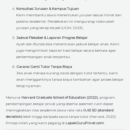
Konsultasi Jurusan & Kampus Tujuan
Kami membantu siswa menentukan jurusan sesuai minat dan
potensi akademik. Pendekatan ini mengurangi risiko salah
jurusan yang kerap terjadi (UGM, 2023).
Jadwal Fleksibel & Laporan Progres Belajar
Ayah dan Bunda bisa menentukan jadwal belajar anak. Kami
juga mengirimkan laporan hasil belajar secara berkala agar
perkembangan anak terpantau.
Garansi Ganti Tutor Tanpa Biaya
Jika anak merasa kurang cocok dengan tutor tertentu, kami
akan menggantinya tanpa biaya tambahan agar proses belajar
tetap nyaman.
Menurut
Harvard Graduate School of Education (2022)
, program
pendampingan belajar privat yang disertai asesmen rutin dapat
meningkatkan nilai akademik siswa rata-rata
0,45 SD (standard
deviation)
lebih tinggi daripada siswa tanpa tutor (Harvard, 2022).
Prinsip inilah yang kami pegang di
LapakGuruPrivat.com
.