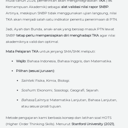
Mulai tahun 2026, pemerintah akan mengintegrasikan
TKA
(Tes
Kemampuan Akademik) sebagai
alat validasi nilai rapor SNBP
.
Artinya, meskipun SNBP tidak menggunakan ujian langsung, nilai
TKA akan menjadi salah satu indikator penentu penerimaan di PTN.
Jadi, Ayah dan Bunda, anak-anak yang bersiap masuk PTN lewat
SNBP
tetap perlu mempersiapkan diri menghadapi TKA
agar nilai
akademiknya valid dan optimal.
Mata Pelajaran TKA
untuk jenjang SMA/SMK meliputi:
Wajib:
Bahasa Indonesia, Bahasa Inggris, dan Matematika.
Pilihan (sesuai jurusan):
Saintek:
Fisika, Kimia, Biologi.
Soshum:
Ekonomi, Sosiologi, Geografi, Sejarah.
Bahasa/Lainnya:
Matematika Lanjutan, Bahasa Lanjutan,
atau sesuai prodi tujuan.
Metode pengajaran kami berbasis konsep dan latihan soal HOTS
(Higher Order Thinking Skills). Menurut
Stanford University (2021)
,