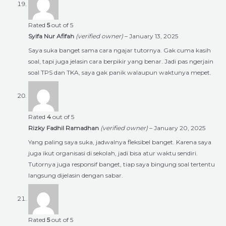
Rated
5
out of 5
Syifa Nur Afifah
(verified owner)
–
January 13, 2025
Saya suka banget sama cara ngajar tutornya. Gak cuma kasih
soal, tapi juga jelasin cara berpikir yang benar. Jadi pas ngerjain
soal TPS dan TKA, saya gak panik walaupun waktunya mepet.
Rated
4
out of 5
Rizky Fadhil Ramadhan
(verified owner)
–
January 20, 2025
Yang paling saya suka, jadwalnya fleksibel banget. Karena saya
juga ikut organisasi di sekolah, jadi bisa atur waktu sendiri.
Tutornya juga responsif banget, tiap saya bingung soal tertentu
langsung dijelasin dengan sabar.
Rated
5
out of 5