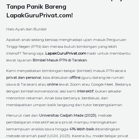
Tanpa Panik Bareng
LapakGuruPrivat.com!
Halo Ayah dan Bunda!
Apakah anak sedang bersiap menghadapi ujian masuk Perguruan
Tinggi Negeri (PTN) dan merasa butuh bimbingan yang lebih
intensif? Tenang saja,
LapakGuruPrivat.com
hadir untuk membantu
lewat layanan
Bimbel Masuk PTN di Tarakan
.
Kami menyediakan bimbingan belajar (bimbel) masuk PTN secara
privat dan personal
, bisa dilakukan
offline
(guru datang ke rumah
siswa di Tarakan) atau
online
lewat Zoom atau Google Meet. Bedanya
dengan bimbel konvensional, sesi kami
interaktif
, bukan sekadar
menonton rekaman. Anak bisa bertanya, berdiskusi, dan
mendapatkan umpan balik langsung dari tutor berpengalaman.
Menurut riset dari
Universitas Gadjah Mada (2023)
, metode
pembelajaran interaktif secara privat mampu meningkatkan
kemampuan analisis siswa hingga
41% lebih baik
dibandingkan
metode ceramah pasif (UGM, 2023). Karena itu, model belajar privat