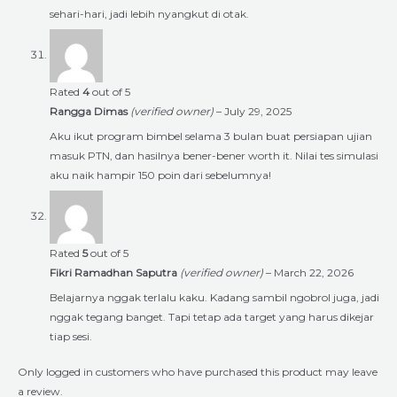
sehari-hari, jadi lebih nyangkut di otak.
Rated
4
out of 5
Rangga Dimas
(verified owner)
–
July 29, 2025
Aku ikut program bimbel selama 3 bulan buat persiapan ujian
masuk PTN, dan hasilnya bener-bener worth it. Nilai tes simulasi
aku naik hampir 150 poin dari sebelumnya!
Rated
5
out of 5
Fikri Ramadhan Saputra
(verified owner)
–
March 22, 2026
Belajarnya nggak terlalu kaku. Kadang sambil ngobrol juga, jadi
nggak tegang banget. Tapi tetap ada target yang harus dikejar
tiap sesi.
Only logged in customers who have purchased this product may leave
a review.