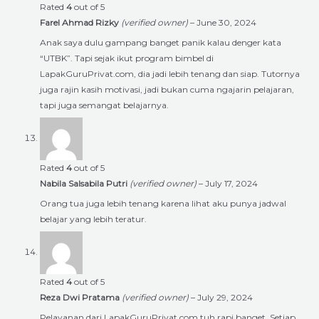
Rated
4
out of 5
Farel Ahmad Rizky
(verified owner)
–
June 30, 2024
Anak saya dulu gampang banget panik kalau denger kata
“UTBK”. Tapi sejak ikut program bimbel di
LapakGuruPrivat.com, dia jadi lebih tenang dan siap. Tutornya
juga rajin kasih motivasi, jadi bukan cuma ngajarin pelajaran,
tapi juga semangat belajarnya.
Rated
4
out of 5
Nabila Salsabila Putri
(verified owner)
–
July 17, 2024
Orang tua juga lebih tenang karena lihat aku punya jadwal
belajar yang lebih teratur.
Rated
4
out of 5
Reza Dwi Pratama
(verified owner)
–
July 29, 2024
Pelayanan dari LapakGuruPrivat.com tuh rapi banget. Setiap