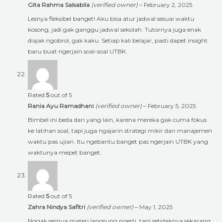
Gita Rahma Salsabila
(verified owner)
–
February 2, 2025
Lesnya fleksibel banget! Aku bisa atur jadwal sesuai waktu
kosong, jadi gak ganggu jadwal sekolah. Tutornya juga enak
diajak ngobrol, gak kaku. Setiap kali belajar, pasti dapet insight
baru buat ngerjain soal-soal UTBK.
Rated
5
out of 5
Rania Ayu Ramadhani
(verified owner)
–
February 5, 2025
Bimbel ini beda dari yang lain, karena mereka gak cuma fokus
ke latihan soal, tapi juga ngajarin strategi mikir dan manajemen
waktu pas ujian. Itu ngebantu banget pas ngerjain UTBK yang
waktunya mepet banget.
Rated
5
out of 5
Zahra Nindya Safitri
(verified owner)
–
May 1, 2025
Nggak semua materi langsung ngerti, tapi setidaknya sekarang