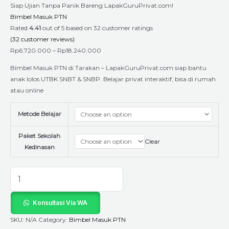
Siap Ujian Tanpa Panik Bareng LapakGuruPrivat.com!
Bimbel Masuk PTN
Rated
4.41
out of 5 based on
32
customer ratings
(
32
customer reviews)
Rp
6.720.000
–
Rp
18.240.000
Bimbel Masuk PTN di Tarakan – LapakGuruPrivat.com siap bantu
anak lolos UTBK SNBT & SNBP. Belajar privat interaktif, bisa di rumah
atau online
Metode Belajar
Paket Sekolah
Clear
Kedinasan
Konsultasi Via WA
SKU:
N/A
Category:
Bimbel Masuk PTN