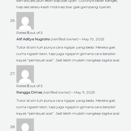
dan dia jadi jauh lebih siap pas ujian. Gurunya sabar banget,
tiap sesi selalu kasih motivasi biar gak gampang nyerah.
Rated
5
out of 5
Alif Aditya Nugroho
(verified owner)
–
May 10, 2025
Tutor di sini tuh punya cara ngajar yang beda. Mereka gak
cuma ngasih teori, tapi juga ngajarin gimana cara berpikir
kayak “pembuat soal”. Jadi lebih mudah nangkep logika soal.
Rated
5
out of 5
Rangga Dimas
(verified owner)
–
May 11, 2025
Tutor di sini tuh punya cara ngajar yang beda. Mereka gak
cuma ngasih teori, tapi juga ngajarin gimana cara berpikir
kayak “pembuat soal”. Jadi lebih mudah nangkep logika soal.