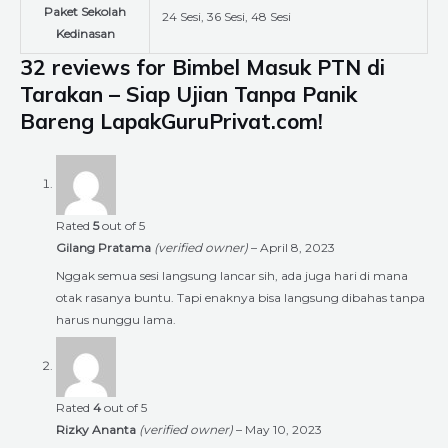
Paket Sekolah
24 Sesi, 36 Sesi, 48 Sesi
Kedinasan
32 reviews for
Bimbel Masuk PTN di
Tarakan – Siap Ujian Tanpa Panik
Bareng LapakGuruPrivat.com!
Rated
5
out of 5
Gilang Pratama
(verified owner)
–
April 8, 2023
Nggak semua sesi langsung lancar sih, ada juga hari di mana
otak rasanya buntu. Tapi enaknya bisa langsung dibahas tanpa
harus nunggu lama.
Rated
4
out of 5
Rizky Ananta
(verified owner)
–
May 10, 2023