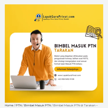
Skip
Bimbel
Price
to
Masuk
range:
content
PTN
Rp6.720.000
di
through
Tarakan
Rp18.240.000
-
Siap
Ujian
Tanpa
Panik
Bareng
LapakGuruPrivat.com!
quantity
Home
/
PTN
/
Bimbel Masuk PTN
/ Bimbel Masuk PTN di Tarakan –