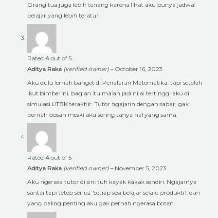
Orang tua juga lebih tenang karena lihat aku punya jadwal
belajar yang lebih teratur.
Rated
4
out of 5
Aditya Raka
(verified owner)
–
October 16, 2023
Aku dulu lemah banget di Penalaran Matematika, tapi setelah
ikut bimbel ini, bagian itu malah jadi nilai tertinggi aku di
simulasi UTBK terakhir. Tutor ngajarin dengan sabar, gak
pernah bosan meski aku sering tanya hal yang sama.
Rated
4
out of 5
Aditya Raka
(verified owner)
–
November 5, 2023
Aku ngerasa tutor di sini tuh kayak kakak sendiri. Ngajarnya
santai tapi tetep serius. Setiap sesi belajar selalu produktif, dan
yang paling penting aku gak pernah ngerasa bosan.