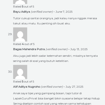
Rated
5
out of 5
Bayu Aditya
(verified owner)
–
June 7, 2025
Tutor cukup santai orangnya, jadi kalau nanya nggak merasa
takut atau malu. Itu penting sih buat aku.
Rated
4
out of 5
Bagas Mahendra Putra
(verified owner)
–
July 13, 2025
Aku juga jadi lebih sadar kelemahan sendiri, misalnya ternyata
sering salah di soal yang butuh ketelitian.
Rated
5
out of 5
Alif Aditya Nugroho
(verified owner)
–
July 27, 2025
Anak saya tipe yang gampang bosan, tapi tutor di
LapakGuruPrivat bisa banget bikin suasana belajar tetap hidup.
Sering diselipin contoh soal yang relevan sama kehidupan