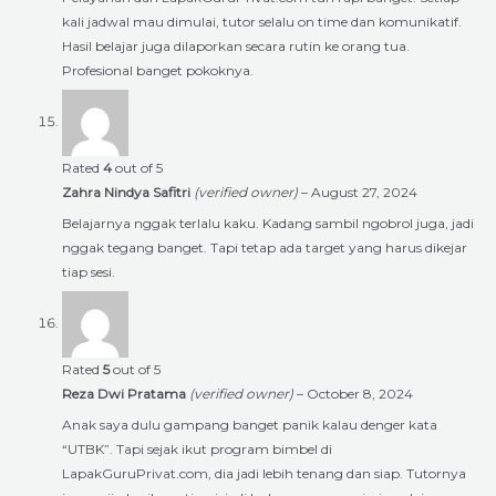
kali jadwal mau dimulai, tutor selalu on time dan komunikatif.
Hasil belajar juga dilaporkan secara rutin ke orang tua.
Profesional banget pokoknya.
Rated
4
out of 5
Zahra Nindya Safitri
(verified owner)
–
August 27, 2024
Belajarnya nggak terlalu kaku. Kadang sambil ngobrol juga, jadi
nggak tegang banget. Tapi tetap ada target yang harus dikejar
tiap sesi.
Rated
5
out of 5
Reza Dwi Pratama
(verified owner)
–
October 8, 2024
Anak saya dulu gampang banget panik kalau denger kata
“UTBK”. Tapi sejak ikut program bimbel di
LapakGuruPrivat.com, dia jadi lebih tenang dan siap. Tutornya