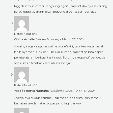
Nggak semua materi langsung ngerti, tapi setidaknya sekarang
kalau nggak paham bisa langsung dibahas sampai jelas.
Rated
4
out of 5
Ghina Amalia
(verified owner)
–
March 27, 2024
Awalnya agak ragu les online bisa efektif, tapi ternyata malah
lebih nyaman. Gak perlu keluar rumah, tapi tetap bisa dapet
pembelajaran berkualitas tinggi. Tutornya responsif banget dan
selalu kasih feedback setelah sesi belajar.
Rated
4
out of 5
Yoga Prasetya Nugraha
(verified owner)
–
April 17, 2024
Jadwalnya cukup fleksibel, jadi masih bisa disesuaiin sama
kegiatan sekolah atau tugas yang lagi banyak.