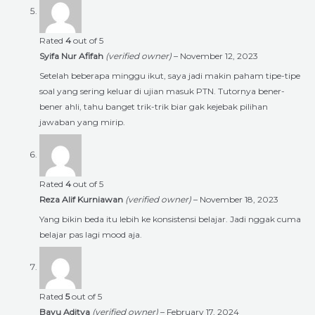
Rated
4
out of 5
Syifa Nur Afifah
(verified owner)
–
November 12, 2023
Setelah beberapa minggu ikut, saya jadi makin paham tipe-tipe
soal yang sering keluar di ujian masuk PTN. Tutornya bener-
bener ahli, tahu banget trik-trik biar gak kejebak pilihan
jawaban yang mirip.
Rated
4
out of 5
Reza Alif Kurniawan
(verified owner)
–
November 18, 2023
Yang bikin beda itu lebih ke konsistensi belajar. Jadi nggak cuma
belajar pas lagi mood aja.
Rated
5
out of 5
Bayu Aditya
(verified owner)
–
February 17, 2024