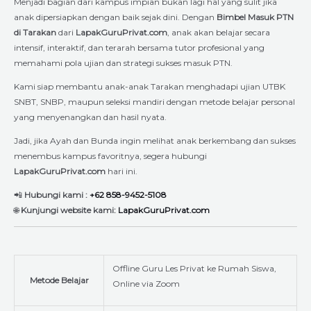
Menjadi bagian dari kampus impian bukan lagi hal yang sulit jika
anak dipersiapkan dengan baik sejak dini. Dengan
Bimbel Masuk PTN
di Tarakan
dari
LapakGuruPrivat.com
, anak akan belajar secara
intensif, interaktif, dan terarah bersama tutor profesional yang
memahami pola ujian dan strategi sukses masuk PTN.
Kami siap membantu anak-anak Tarakan menghadapi ujian UTBK
SNBT, SNBP, maupun seleksi mandiri dengan metode belajar personal
yang menyenangkan dan hasil nyata.
Jadi, jika Ayah dan Bunda ingin melihat anak berkembang dan sukses
menembus kampus favoritnya, segera hubungi
LapakGuruPrivat.com
hari ini.
📲
Hubungi kami :
+62 858-9452-5108
🌐
Kunjungi website kami:
LapakGuruPrivat.com
Offline Guru Les Privat ke Rumah Siswa,
Metode Belajar
Online via Zoom