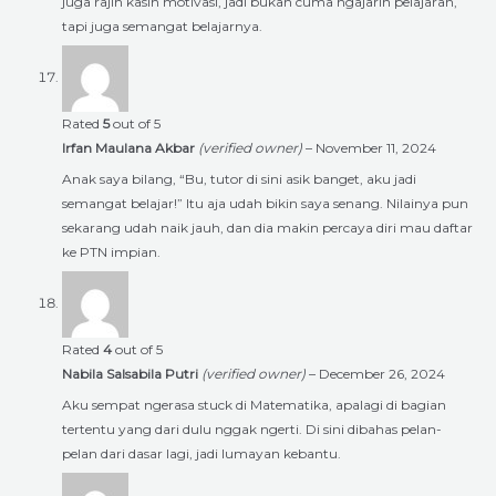
juga rajin kasih motivasi, jadi bukan cuma ngajarin pelajaran,
tapi juga semangat belajarnya.
Rated
5
out of 5
Irfan Maulana Akbar
(verified owner)
–
November 11, 2024
Anak saya bilang, “Bu, tutor di sini asik banget, aku jadi
semangat belajar!” Itu aja udah bikin saya senang. Nilainya pun
sekarang udah naik jauh, dan dia makin percaya diri mau daftar
ke PTN impian.
Rated
4
out of 5
Nabila Salsabila Putri
(verified owner)
–
December 26, 2024
Aku sempat ngerasa stuck di Matematika, apalagi di bagian
tertentu yang dari dulu nggak ngerti. Di sini dibahas pelan-
pelan dari dasar lagi, jadi lumayan kebantu.