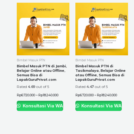
Price
Price
This
This
range:
range:
product
product
Rp6.720.000
Rp6.720.00
through
through
has
has
Rp18.240.000
Rp18.240.0
multiple
multiple
variants.
variants.
The
The
options
options
may
may
be
be
Bimbel Masuk PTN
Bimbel Masuk PTN
chosen
chosen
Bimbel Masuk PTN di Jambi,
Bimbel Masuk PTN di
Belajar Online atau Offline,
Tasikmalaya, Belajar Online
on
on
Semua Bisa di
atau Offline, Semua Bisa di
the
the
LapakGuruPrivat.com
LapakGuruPrivat.com
product
product
Rated
4.69
out of 5
Rated
4.47
out of 5
page
page
Rp
6.720.000
–
Rp
18.240.000
Rp
6.720.000
–
Rp
18.240.000
Konsultasi Via WA
Konsultasi Via WA