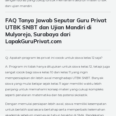
dengan durasi yang cukup untuk memahami seluruh materi UTBK
dan ujian mandiri.
FAQ Tanya Jawab Seputar Guru Privat
UTBK SNBT dan Ujian Mandiri di
Mulyorejo, Surabaya dari
LapakGuruPrivat.com
Q: Apakah program les privat ini cocok untuk siswa kelas 12 saja?
A: Program ini tidak hanya ditujukan untuk siswa kelas 12, tetapi juga
sangat cocok bagi siswa kelas 10 dan kelas 11 yang ingin
mempersiapkan diri lebih awal menghadapi UTBK SNBT. Banyak
siswa yang mulai belajar sejak kelas 11 agar memiliki waktu lebih
panjang untuk memahami konsep materi yang cukup kompleks
seperti penalaran matematika dan tes potensi skolastik.
Dengan memulai persiapan lebih awal, siswa memiliki kesempatan
untuk berlatih soal secara bertahap serta memperbaiki kelemahan
akademik sebelum memasuki tahun terakhir di SMA. Pendekatan