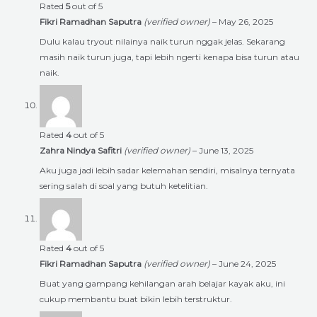
Rated
5
out of 5
Fikri Ramadhan Saputra
(verified owner)
–
May 26, 2025
Dulu kalau tryout nilainya naik turun nggak jelas. Sekarang
masih naik turun juga, tapi lebih ngerti kenapa bisa turun atau
naik.
Rated
4
out of 5
Zahra Nindya Safitri
(verified owner)
–
June 13, 2025
Aku juga jadi lebih sadar kelemahan sendiri, misalnya ternyata
sering salah di soal yang butuh ketelitian.
Rated
4
out of 5
Fikri Ramadhan Saputra
(verified owner)
–
June 24, 2025
Buat yang gampang kehilangan arah belajar kayak aku, ini
cukup membantu buat bikin lebih terstruktur.