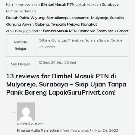
Kami menyediakan
Bimbel Masuk PTN
untuk wilayah
Surabaya
,
termasuk daerah
Dukuh Pakis
,
Wiyung
,
Sambikerep
,
Lakarsantri
,
Mulyorejo
,
Sukolilo
,
Gunung Anyar
,
Gubeng
,
Tenggilis Mejoyo
,
Rungkut
atau bisa juga daftar
Bimbel Masuk PTN Online via Zoom atau Gmeet
Offline Guru Les Privat ke Rumah Siswa, Online
Metode
via Zoom
Belajar
12 Sesi, 24 Sesi, 36 Sesi
Sesi Belajar
13 reviews for
Bimbel Masuk PTN di
Mulyorejo, Surabaya – Siap Ujian Tanpa
Panik Bareng LapakGuruPrivat.com!
Rated
4
out of 5
Khansa Aulia Ramadhani
(verified owner)
–
May 24, 2023