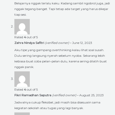
Belajarnya nggak terlalu kaku. Kadang sambil ngobrol juga, jadi
nggak tegang banget. Tapi tetap ada target yang harus dikejar
tiap sesi.
Rated
4
out of 5
Zahra Nindya Safitri
(verified owner)
–
June 12, 2023
Aku tipe yang gampang overthinking kalau lihat soal susah.
Dulu sering langsung nyerah sebelum nyoba. Sekarang lebih
kebiasa buat coba pelan-pelan dulu, karena sering dilatih buat
nggak panik.
Rated
4
out of 5
Fikri Ramadhan Saputra
(verified owner)
–
August 25, 2023
Jadwalnya cukup fleksibel, jadi masih bisa disesuaiin sama
kegiatan sekolah atau tugas yang lagi banyak.