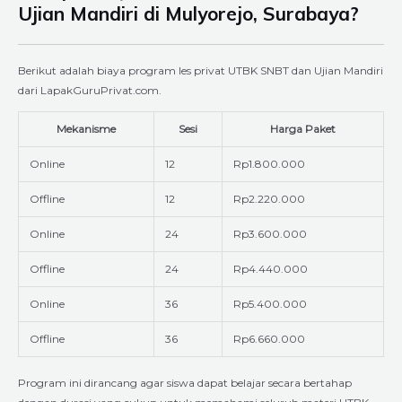
Ujian Mandiri di Mulyorejo, Surabaya?
Berikut adalah biaya program les privat UTBK SNBT dan Ujian Mandiri
dari LapakGuruPrivat.com.
Mekanisme
Sesi
Harga Paket
Online
12
Rp1.800.000
Offline
12
Rp2.220.000
Online
24
Rp3.600.000
Offline
24
Rp4.440.000
Online
36
Rp5.400.000
Offline
36
Rp6.660.000
Program ini dirancang agar siswa dapat belajar secara bertahap