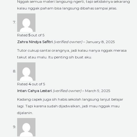
Nggak semua materi langsung ngerti, tapi setidaknya sekarang
kalau nggak paham bisa langsung dibahas sampai jelas.
Rated
5
out of 5
Zahra Nindya Safitri
(verified owner)
–
January 8, 2025
Tutor cukup santai orangnya, jadi kalau nanya nggak merasa
takut atau malu. Itu penting sih buat aku.
Rated
4
out of 5
Intan Cahya Lestari
(verified owner)
–
March 9, 2025
Kadang capek juga sih habis sekolah langsung lanjut belajar
lagi. Tapi karena sudah dijadwalkan, jadi mau nggak mau
dijalanin.