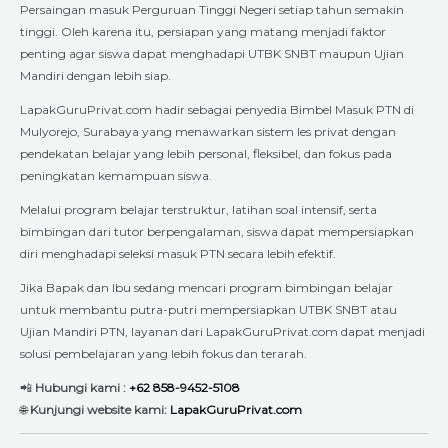
Persaingan masuk Perguruan Tinggi Negeri setiap tahun semakin
tinggi. Oleh karena itu, persiapan yang matang menjadi faktor
penting agar siswa dapat menghadapi UTBK SNBT maupun Ujian
Mandiri dengan lebih siap.
LapakGuruPrivat.com hadir sebagai penyedia Bimbel Masuk PTN di
Mulyorejo, Surabaya yang menawarkan sistem les privat dengan
pendekatan belajar yang lebih personal, fleksibel, dan fokus pada
peningkatan kemampuan siswa.
Melalui program belajar terstruktur, latihan soal intensif, serta
bimbingan dari tutor berpengalaman, siswa dapat mempersiapkan
diri menghadapi seleksi masuk PTN secara lebih efektif.
Jika Bapak dan Ibu sedang mencari program bimbingan belajar
untuk membantu putra-putri mempersiapkan UTBK SNBT atau
Ujian Mandiri PTN, layanan dari LapakGuruPrivat.com dapat menjadi
solusi pembelajaran yang lebih fokus dan terarah.
📲
Hubungi kami :
+62 858-9452-5108
🌐
Kunjungi website kami:
LapakGuruPrivat.com