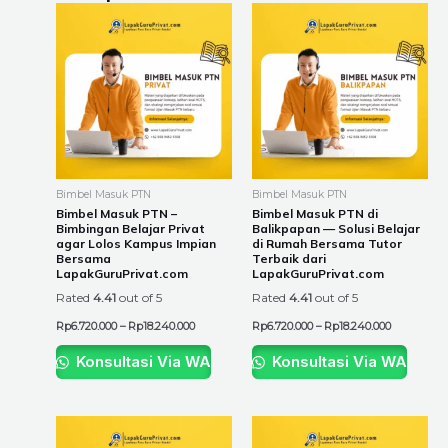
Price
Price
This
This
range:
range:
product
product
Rp6.720.000
Rp6.720.00
through
through
has
has
Rp18.240.000
Rp18.240.0
multiple
multiple
variants.
variants.
The
The
options
options
may
may
be
be
Bimbel Masuk PTN
Bimbel Masuk PTN
chosen
chosen
Bimbel Masuk PTN –
Bimbel Masuk PTN di
Bimbingan Belajar Privat
Balikpapan — Solusi Belajar
on
on
agar Lolos Kampus Impian
di Rumah Bersama Tutor
the
the
Bersama
Terbaik dari
LapakGuruPrivat.com
LapakGuruPrivat.com
product
product
Rated
4.41
out of 5
Rated
4.41
out of 5
page
page
Rp
6.720.000
–
Rp
18.240.000
Rp
6.720.000
–
Rp
18.240.000
Konsultasi Via WA
Konsultasi Via WA
Price
Price
This
This
range:
range:
product
product