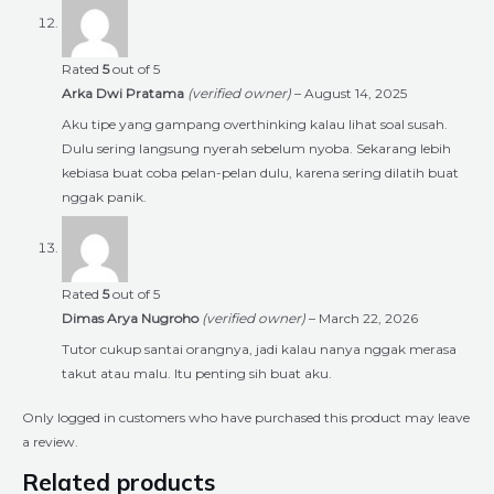
Rated
5
out of 5
Arka Dwi Pratama
(verified owner)
–
August 14, 2025
Aku tipe yang gampang overthinking kalau lihat soal susah.
Dulu sering langsung nyerah sebelum nyoba. Sekarang lebih
kebiasa buat coba pelan-pelan dulu, karena sering dilatih buat
nggak panik.
Rated
5
out of 5
Dimas Arya Nugroho
(verified owner)
–
March 22, 2026
Tutor cukup santai orangnya, jadi kalau nanya nggak merasa
takut atau malu. Itu penting sih buat aku.
Only logged in customers who have purchased this product may leave
a review.
Related products