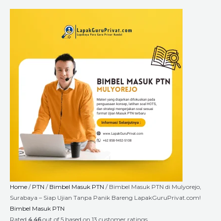
Skip
Bimbel
Price
to
Masuk
range:
content
PTN
Rp1.800.000
di
through
Mulyorejo,
Rp6.660.000
Surabaya
-
Siap
Ujian
Tanpa
Panik
Bareng
LapakGuruPrivat.com!
quantity
Home
/
PTN
/
Bimbel Masuk PTN
/ Bimbel Masuk PTN di Mulyorejo,
Surabaya – Siap Ujian Tanpa Panik Bareng LapakGuruPrivat.com!
Bimbel Masuk PTN
Rated
4.46
out of 5 based on
13
customer ratings