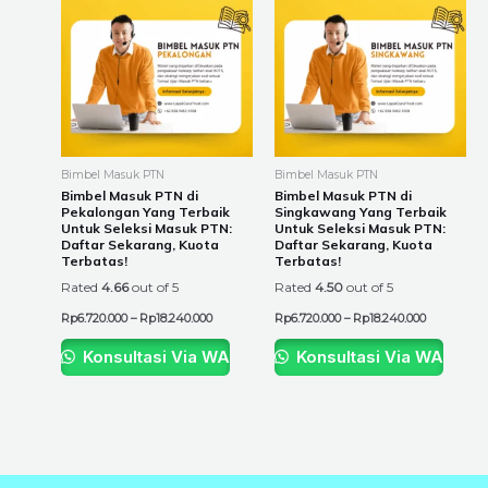
Rp6.720.000
Rp6.720.00
through
through
has
has
Rp18.240.000
Rp18.240.0
multiple
multiple
variants.
variants.
The
The
options
options
may
may
be
be
Bimbel Masuk PTN
Bimbel Masuk PTN
chosen
chosen
Bimbel Masuk PTN di
Bimbel Masuk PTN di
Pekalongan Yang Terbaik
Singkawang Yang Terbaik
on
on
Untuk Seleksi Masuk PTN:
Untuk Seleksi Masuk PTN:
the
the
Daftar Sekarang, Kuota
Daftar Sekarang, Kuota
Terbatas!
Terbatas!
product
product
Rated
4.66
out of 5
Rated
4.50
out of 5
page
page
Rp
6.720.000
–
Rp
18.240.000
Rp
6.720.000
–
Rp
18.240.000
Konsultasi Via WA
Konsultasi Via WA