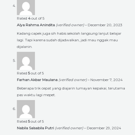
Rated
4
out of 5
Alya Rahma Anindita
(verified owner)
–
December 20, 2023
Kadang capek juga sih habis sekolah langsung lanjut belajar
lagi. Tapi karena sudah dijadwalkan, jadi mau nggak mau
dijalanin.
Rated
5
out of 5
Farhan Akbar Maulana
(verified owner)
–
November 7, 2024
Beberapa trik cepat yang diajarin lumayan kepakai, terutama
pas waktu lagi mepet.
Rated
5
out of 5
Nabila Salsabila Putri
(verified owner)
–
December 29, 2024