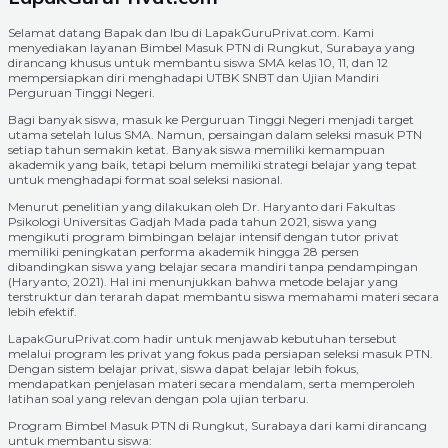
Selamat datang Bapak dan Ibu di LapakGuruPrivat.com. Kami
menyediakan layanan Bimbel Masuk PTN di Rungkut, Surabaya yang
dirancang khusus untuk membantu siswa SMA kelas 10, 11, dan 12
mempersiapkan diri menghadapi UTBK SNBT dan Ujian Mandiri
Perguruan Tinggi Negeri.
Bagi banyak siswa, masuk ke Perguruan Tinggi Negeri menjadi target
utama setelah lulus SMA. Namun, persaingan dalam seleksi masuk PTN
setiap tahun semakin ketat. Banyak siswa memiliki kemampuan
akademik yang baik, tetapi belum memiliki strategi belajar yang tepat
untuk menghadapi format soal seleksi nasional.
Menurut penelitian yang dilakukan oleh Dr. Haryanto dari Fakultas
Psikologi Universitas Gadjah Mada pada tahun 2021, siswa yang
mengikuti program bimbingan belajar intensif dengan tutor privat
memiliki peningkatan performa akademik hingga 28 persen
dibandingkan siswa yang belajar secara mandiri tanpa pendampingan
(Haryanto, 2021). Hal ini menunjukkan bahwa metode belajar yang
terstruktur dan terarah dapat membantu siswa memahami materi secara
lebih efektif.
LapakGuruPrivat.com hadir untuk menjawab kebutuhan tersebut
melalui program les privat yang fokus pada persiapan seleksi masuk PTN.
Dengan sistem belajar privat, siswa dapat belajar lebih fokus,
mendapatkan penjelasan materi secara mendalam, serta memperoleh
latihan soal yang relevan dengan pola ujian terbaru.
Program Bimbel Masuk PTN di Rungkut, Surabaya dari kami dirancang
untuk membantu siswa: