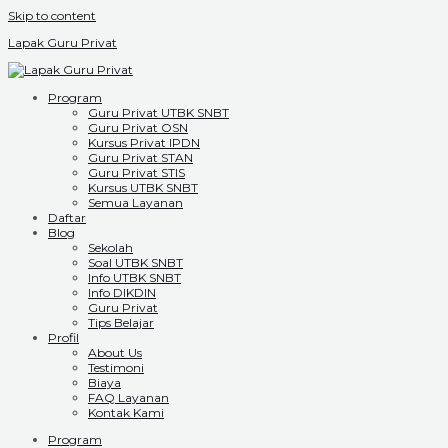
Skip to content
Lapak Guru Privat
Program
Guru Privat UTBK SNBT
Guru Privat OSN
Kursus Privat IPDN
Guru Privat STAN
Guru Privat STIS
Kursus UTBK SNBT
Semua Layanan
Daftar
Blog
Sekolah
Soal UTBK SNBT
Info UTBK SNBT
Info DIKDIN
Guru Privat
Tips Belajar
Profil
About Us
Testimoni
Biaya
FAQ Layanan
Kontak Kami
Program