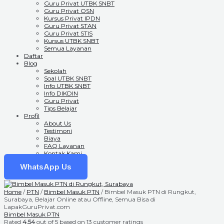
Guru Privat UTBK SNBT
Guru Privat OSN
Kursus Privat IPDN
Guru Privat STAN
Guru Privat STIS
Kursus UTBK SNBT
Semua Layanan
Daftar
Blog
Sekolah
Soal UTBK SNBT
Info UTBK SNBT
Info DIKDIN
Guru Privat
Tips Belajar
Profil
About Us
Testimoni
Biaya
FAQ Layanan
Kontak Kami
WhatsApp Us
Home
/
PTN
/
Bimbel Masuk PTN
/ Bimbel Masuk PTN di Rungkut,
Surabaya, Belajar Online atau Offline, Semua Bisa di
LapakGuruPrivat.com
Bimbel Masuk PTN
Rated
4.54
out of 5 based on
13
customer ratings