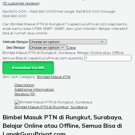
(
13
customer reviews)
Rp
1.800.000
–
Rp
6.660.000
Price range: Rp1.800.000 through
Rp6.660.000
Cari Bimbel Masuk PTN di Rungkut? LapakGuruPrivat.com siap bantu
anak kamu lolos UTBK SNBT, SNBP, dan ujian Mandiri. Belajar interaktif,
bisa di rumah atau online
Metode Belajar
Sesi Belajar
Clear
Bimbel Masuk PTN di Rungkut, Surabaya, Belajar Online atau Offline,
Semua Bisa di LapakGuruPrivat.com quantity
Konsultasi Via WA
SKU:
N/A
Category:
Bimbel Masuk PTN
Description
Additional information
Reviews (13)
Bimbel Masuk PTN di Rungkut, Surabaya
Bimbel Masuk PTN di Rungkut, Surabaya,
Belajar Online atau Offline, Semua Bisa di
LapakGuruPrivat.com