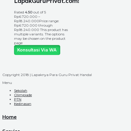
LapakGuruPrivat.com!
Rated
4.50
out of 5
Rp
6.720.000
–
Rp
18.240.000
Price range:
Rp6.720.000 through
Rp18.240.000
This product has
multiple variants. The options
may be chosen on the product
page
Konsultasi Via WA
Copyright 2018 | Lapaknya Para Guru Privat Handal
Menu
Sekolah
Olimpiade
PTN
Kedinasan
Home