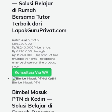
— Solusi Belajar
di Rumah
Bersama Tutor
Terbaik dari
LapakGuruPrivat.com
Rated
4.41
out of 5
Rp
6.720.000
–
Rp
18.240.000
Price range:
Rp6.720.000 through
Rp18.240.000
This product has
multiple variants. The options
may be chosen on the product
page
Konsultasi Via WA
Bimbel Masuk PTN
Bimbel Masuk
PTN di Kediri —
Solusi Belajar di