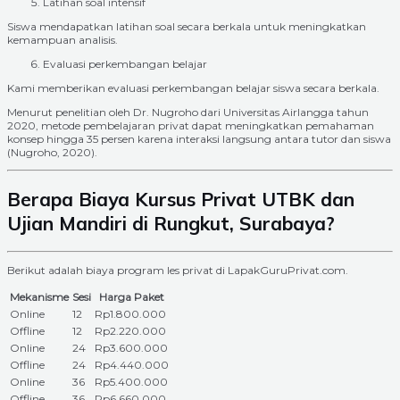
Latihan soal intensif
Siswa mendapatkan latihan soal secara berkala untuk meningkatkan
kemampuan analisis.
Evaluasi perkembangan belajar
Kami memberikan evaluasi perkembangan belajar siswa secara berkala.
Menurut penelitian oleh Dr. Nugroho dari Universitas Airlangga tahun
2020, metode pembelajaran privat dapat meningkatkan pemahaman
konsep hingga 35 persen karena interaksi langsung antara tutor dan siswa
(Nugroho, 2020).
Berapa Biaya Kursus Privat UTBK dan
Ujian Mandiri di Rungkut, Surabaya?
Berikut adalah biaya program les privat di LapakGuruPrivat.com.
Mekanisme
Sesi
Harga Paket
Online
12
Rp1.800.000
Offline
12
Rp2.220.000
Online
24
Rp3.600.000
Offline
24
Rp4.440.000
Online
36
Rp5.400.000
Offline
36
Rp6.660.000