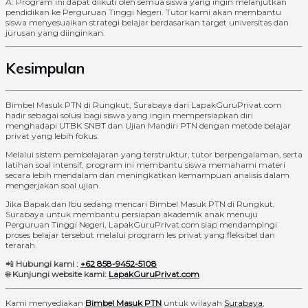
A: Program ini dapat diikuti oleh semua siswa yang ingin melanjutkan
pendidikan ke Perguruan Tinggi Negeri. Tutor kami akan membantu
siswa menyesuaikan strategi belajar berdasarkan target universitas dan
jurusan yang diinginkan.
Kesimpulan
Bimbel Masuk PTN di Rungkut, Surabaya dari LapakGuruPrivat.com
hadir sebagai solusi bagi siswa yang ingin mempersiapkan diri
menghadapi UTBK SNBT dan Ujian Mandiri PTN dengan metode belajar
privat yang lebih fokus.
Melalui sistem pembelajaran yang terstruktur, tutor berpengalaman, serta
latihan soal intensif, program ini membantu siswa memahami materi
secara lebih mendalam dan meningkatkan kemampuan analisis dalam
mengerjakan soal ujian.
Jika Bapak dan Ibu sedang mencari Bimbel Masuk PTN di Rungkut,
Surabaya untuk membantu persiapan akademik anak menuju
Perguruan Tinggi Negeri, LapakGuruPrivat.com siap mendampingi
proses belajar tersebut melalui program les privat yang fleksibel dan
terarah.
📲
Hubungi kami :
+62 858-9452-5108
🌐
Kunjungi website kami:
LapakGuruPrivat.com
Kami menyediakan
Bimbel Masuk PTN
untuk wilayah
Surabaya
,