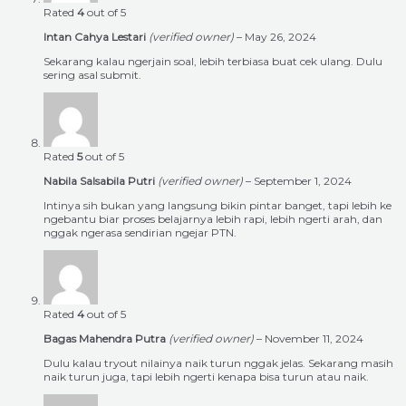
Rated
4
out of 5
Intan Cahya Lestari
(verified owner)
–
May 26, 2024
Sekarang kalau ngerjain soal, lebih terbiasa buat cek ulang. Dulu
sering asal submit.
Rated
5
out of 5
Nabila Salsabila Putri
(verified owner)
–
September 1, 2024
Intinya sih bukan yang langsung bikin pintar banget, tapi lebih ke
ngebantu biar proses belajarnya lebih rapi, lebih ngerti arah, dan
nggak ngerasa sendirian ngejar PTN.
Rated
4
out of 5
Bagas Mahendra Putra
(verified owner)
–
November 11, 2024
Dulu kalau tryout nilainya naik turun nggak jelas. Sekarang masih
naik turun juga, tapi lebih ngerti kenapa bisa turun atau naik.