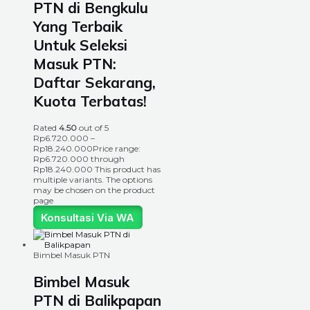
PTN di Bengkulu
Yang Terbaik
Untuk Seleksi
Masuk PTN:
Daftar Sekarang,
Kuota Terbatas!
Rated
4.50
out of 5
Rp
6.720.000
–
Rp
18.240.000
Price range:
Rp6.720.000 through
Rp18.240.000
This product has
multiple variants. The options
may be chosen on the product
page
Konsultasi Via WA
Bimbel Masuk PTN
Bimbel Masuk
PTN di Balikpapan