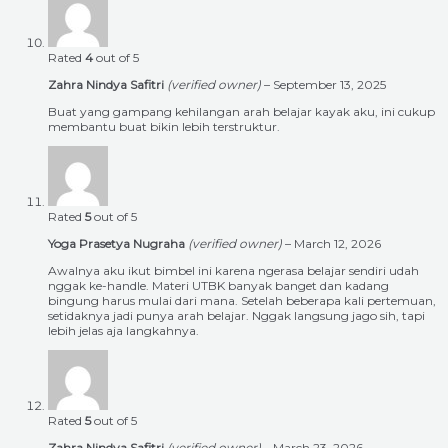
Rated
4
out of 5
Zahra Nindya Safitri
(verified owner)
–
September 13, 2025
Buat yang gampang kehilangan arah belajar kayak aku, ini cukup
membantu buat bikin lebih terstruktur.
Rated
5
out of 5
Yoga Prasetya Nugraha
(verified owner)
–
March 12, 2026
Awalnya aku ikut bimbel ini karena ngerasa belajar sendiri udah
nggak ke-handle. Materi UTBK banyak banget dan kadang
bingung harus mulai dari mana. Setelah beberapa kali pertemuan,
setidaknya jadi punya arah belajar. Nggak langsung jago sih, tapi
lebih jelas aja langkahnya.
Rated
5
out of 5
Zahra Nindya Safitri
(verified owner)
–
March 23, 2026