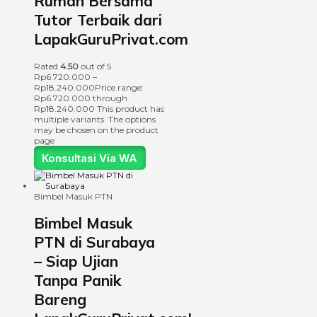
Rumah Bersama
Tutor Terbaik dari
LapakGuruPrivat.com
Rated
4.50
out of 5
Rp
6.720.000
–
Rp
18.240.000
Price range:
Rp6.720.000 through
Rp18.240.000
This product has
multiple variants. The options
may be chosen on the product
page
Konsultasi Via WA
Bimbel Masuk PTN
Bimbel Masuk
PTN di Surabaya
– Siap Ujian
Tanpa Panik
Bareng