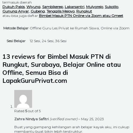
termasuk daerah
Dukuh Pakis
,
Wiyung
,
Sambikerep
,
Lakarsantri
,
Mulyorejo
,
Sukolilo
,
Gunung Anyar
,
Gubeng
,
Tenggilis Mejoyo
,
Rungkut
atau bisa juga daftar
Bimbel Masuk PTN Online via Zoom atau Gmeet
Metode Belajar
Offline Guru Les Privat ke Rumah Siswa, Online via Zoom
Sesi Belajar
12 Sesi, 24 Sesi, 36 Sesi
13 reviews for
Bimbel Masuk PTN di
Rungkut, Surabaya, Belajar Online atau
Offline, Semua Bisa di
LapakGuruPrivat.com
Rated
5
out of 5
Zahra Nindya Safitri
(verified owner)
–
May 25, 2023
Buat yang gampang kehilangan arah belajar kayak aku, ini cukup
membantu buat bikin lebih terstruktur.