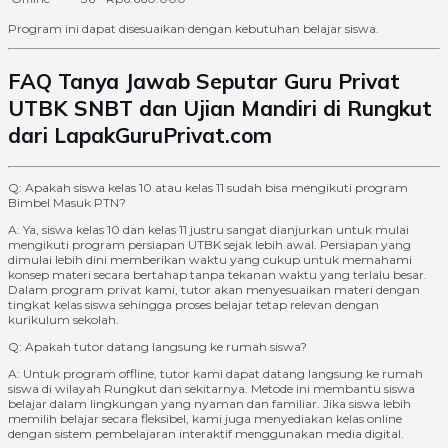
Program ini dapat disesuaikan dengan kebutuhan belajar siswa.
FAQ Tanya Jawab Seputar Guru Privat
UTBK SNBT dan Ujian Mandiri di Rungkut
dari LapakGuruPrivat.com
Q: Apakah siswa kelas 10 atau kelas 11 sudah bisa mengikuti program
Bimbel Masuk PTN?
A: Ya, siswa kelas 10 dan kelas 11 justru sangat dianjurkan untuk mulai
mengikuti program persiapan UTBK sejak lebih awal. Persiapan yang
dimulai lebih dini memberikan waktu yang cukup untuk memahami
konsep materi secara bertahap tanpa tekanan waktu yang terlalu besar.
Dalam program privat kami, tutor akan menyesuaikan materi dengan
tingkat kelas siswa sehingga proses belajar tetap relevan dengan
kurikulum sekolah.
Q: Apakah tutor datang langsung ke rumah siswa?
A: Untuk program offline, tutor kami dapat datang langsung ke rumah
siswa di wilayah Rungkut dan sekitarnya. Metode ini membantu siswa
belajar dalam lingkungan yang nyaman dan familiar. Jika siswa lebih
memilih belajar secara fleksibel, kami juga menyediakan kelas online
dengan sistem pembelajaran interaktif menggunakan media digital.