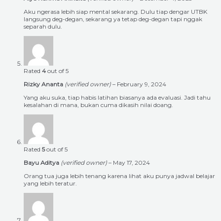
Aku ngerasa lebih siap mental sekarang. Dulu tiap dengar UTBK
langsung deg-degan, sekarang ya tetap deg-degan tapi nggak
separah dulu.
Rated
4
out of 5
Rizky Ananta
(verified owner)
–
February 9, 2024
Yang aku suka, tiap habis latihan biasanya ada evaluasi. Jadi tahu
kesalahan di mana, bukan cuma dikasih nilai doang.
Rated
5
out of 5
Bayu Aditya
(verified owner)
–
May 17, 2024
Orang tua juga lebih tenang karena lihat aku punya jadwal belajar
yang lebih teratur.