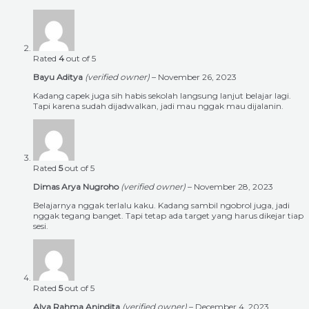
Rated
4
out of 5
Bayu Aditya
(verified owner)
–
November 26, 2023
Kadang capek juga sih habis sekolah langsung lanjut belajar lagi.
Tapi karena sudah dijadwalkan, jadi mau nggak mau dijalanin.
Rated
5
out of 5
Dimas Arya Nugroho
(verified owner)
–
November 28, 2023
Belajarnya nggak terlalu kaku. Kadang sambil ngobrol juga, jadi
nggak tegang banget. Tapi tetap ada target yang harus dikejar tiap
sesi.
Rated
5
out of 5
Alya Rahma Anindita
(verified owner)
–
December 4, 2023