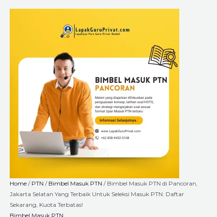
Skip
Bimbel
Price
to
Masuk
range:
content
PTN
Rp2.640.000
di
through
Pancoran,
Rp9.000.000
Jakarta
Selatan
Yang
Terbaik
Untuk
Seleksi
Masuk
PTN:
Daftar
Sekarang,
Kuota
Terbatas!
Home
/
PTN
/
Bimbel Masuk PTN
/ Bimbel Masuk PTN di Pancoran,
quantity
Jakarta Selatan Yang Terbaik Untuk Seleksi Masuk PTN: Daftar
Sekarang, Kuota Terbatas!
Bimbel Masuk PTN