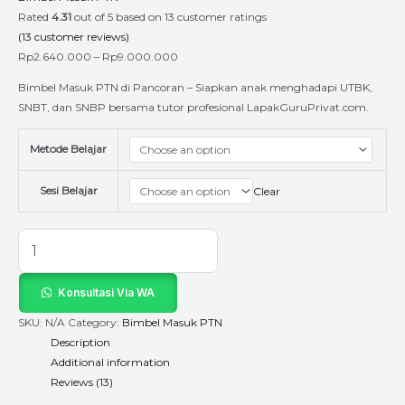
Rated
4.31
out of 5 based on
13
customer ratings
(
13
customer reviews)
Rp
2.640.000
–
Rp
9.000.000
Bimbel Masuk PTN di Pancoran – Siapkan anak menghadapi UTBK,
SNBT, dan SNBP bersama tutor profesional LapakGuruPrivat.com.
Metode Belajar
Sesi Belajar
Clear
Konsultasi Via WA
SKU:
N/A
Category:
Bimbel Masuk PTN
Description
Additional information
Reviews (13)