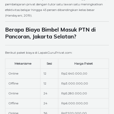
pembelajaran privat dengan tutor satu lawan satu meningkatkan
efektivitas belajar hingga 45 persen dibandingkan kelas besar
(Handayani, 2019).
Berapa Biaya Bimbel Masuk PTN di
Pancoran, Jakarta Selatan?
Berikut paket biaya di LapakGuruPrivat.com:
Mekanisme
Sesi
Harga Paket
Online
12
Rp2.640.000,00
Offline
12
Rp3.000.000,00
Online
24
Rp5.280.000,00
Offline
24
Rp6.000.000,00
Online
36
Rp7.920.000,00