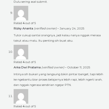
Dulu sering asal submit.
Rated
4
out of 5
Rizky Ananta
(verified owner)
–
January 24, 2025
Tutor cukup santai orangnya, jadi kalau nanya nggak merasa
takut atau malu. Itu penting sih buat aku.
Rated
4
out of 5
Arka Dwi Pratama
(verified owner)
–
October 11, 2025
Intinya sih bukan yang langsung bikin pintar banget, tapi lebih
ke ngebantu biar proses belajarnya lebih rapi, lebih ngerti arah,
dan nggak ngerasa sendirian ngejar PTN.
Rated
4
out of 5