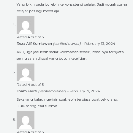
Yang bikin beda itu lebih ke konsistensi belajar. Jadi nggak cuma
belajar pas lagi mood aja.
Rated
4
out of 5
Reza Alif Kurniawan
(verified owner)
–
February 13, 2024
Aku juga jadi lebih sadar kelemahan sendiri, misalnya ternyata
sering salah di soal yang butuh ketelitian.
Rated
4
out of 5
Ilham Fauzi
(verified owner)
–
February 17, 2024
Sekarang kalau ngerjain soal, lebih terbiasa buat cek ulang.
Dulu sering asal submit.
Rated
4
out of 5