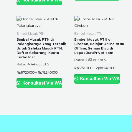
Price
Price
This
This
range:
range:
product
product
Rp6.720.000
Rp6.720.00
through
through
has
has
Bimbel Masuk PTN
Bimbel Masuk PTN
Rp18.240.000
Rp18.240.0
multiple
multiple
Bimbel Masuk PTN di
Bimbel Masuk PTN di
Palangkaraya Yang Terbaik
Cirebon, Belajar Online atau
variants.
variants.
Untuk Seleksi Masuk PTN:
Offline, Semua Bisa di
The
The
Daftar Sekarang, Kuota
LapakGuruPrivat.com
Terbatas!
options
options
Rated
4.53
out of 5
Rated
4.44
out of 5
may
may
Rp
6.720.000
–
Rp
18.240.000
be
be
Rp
6.720.000
–
Rp
18.240.000
chosen
chosen
Konsultasi Via WA
Konsultasi Via WA
on
on
the
the
product
product
page
page