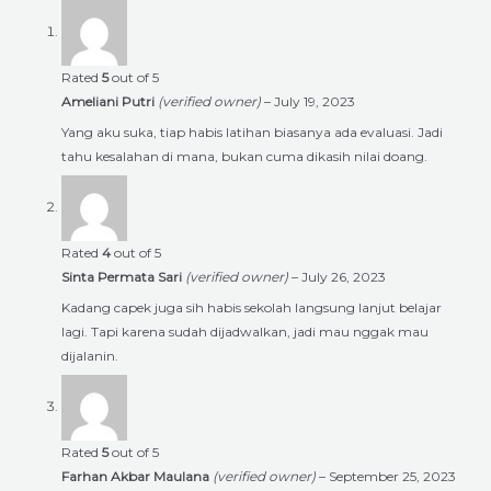
Rated
5
out of 5
Ameliani Putri
(verified owner)
–
July 19, 2023
Yang aku suka, tiap habis latihan biasanya ada evaluasi. Jadi
tahu kesalahan di mana, bukan cuma dikasih nilai doang.
Rated
4
out of 5
Sinta Permata Sari
(verified owner)
–
July 26, 2023
Kadang capek juga sih habis sekolah langsung lanjut belajar
lagi. Tapi karena sudah dijadwalkan, jadi mau nggak mau
dijalanin.
Rated
5
out of 5
Farhan Akbar Maulana
(verified owner)
–
September 25, 2023