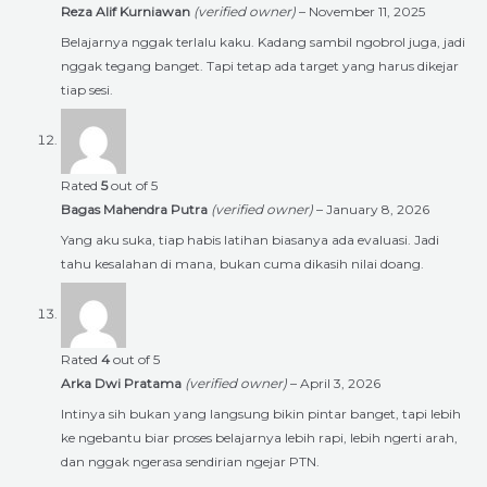
Reza Alif Kurniawan
(verified owner)
–
November 11, 2025
Belajarnya nggak terlalu kaku. Kadang sambil ngobrol juga, jadi
nggak tegang banget. Tapi tetap ada target yang harus dikejar
tiap sesi.
Rated
5
out of 5
Bagas Mahendra Putra
(verified owner)
–
January 8, 2026
Yang aku suka, tiap habis latihan biasanya ada evaluasi. Jadi
tahu kesalahan di mana, bukan cuma dikasih nilai doang.
Rated
4
out of 5
Arka Dwi Pratama
(verified owner)
–
April 3, 2026
Intinya sih bukan yang langsung bikin pintar banget, tapi lebih
ke ngebantu biar proses belajarnya lebih rapi, lebih ngerti arah,
dan nggak ngerasa sendirian ngejar PTN.