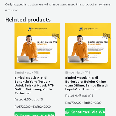
Only logged in customers who have purchased this product may leave
a review.
Related products
Price
Price
This
This
range:
range:
product
product
Rp6.720.000
Rp6.720.00
through
through
has
has
Rp18.240.000
Rp18.240.0
multiple
multiple
variants.
variants.
The
The
options
options
may
may
be
be
Bimbel Masuk PTN
Bimbel Masuk PTN
chosen
chosen
Bimbel Masuk PTN di
Bimbel Masuk PTN di
Bengkulu Yang Terbaik
Banjarbaru, Belajar Online
on
on
Untuk Seleksi Masuk PTN:
atau Offline, Semua Bisa di
the
the
Daftar Sekarang, Kuota
LapakGuruPrivat.com
Terbatas!
product
product
Rated
4.47
out of 5
Rated
4.50
out of 5
page
page
Rp
6.720.000
–
Rp
18.240.000
Rp
6.720.000
–
Rp
18.240.000
Konsultasi Via WA
Konsultasi Via WA