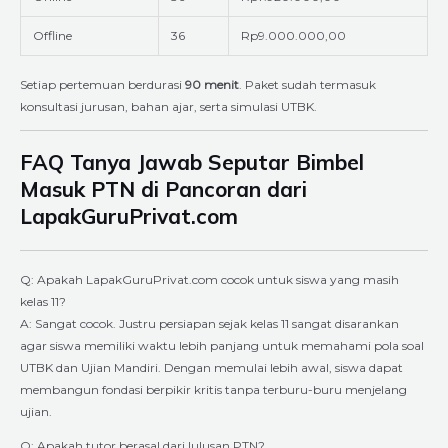
Offline
36
Rp9.000.000,00
Setiap pertemuan berdurasi
90 menit
. Paket sudah termasuk
konsultasi jurusan, bahan ajar, serta simulasi UTBK.
FAQ Tanya Jawab Seputar Bimbel
Masuk PTN di Pancoran dari
LapakGuruPrivat.com
Q: Apakah LapakGuruPrivat.com cocok untuk siswa yang masih
kelas 11?
A: Sangat cocok. Justru persiapan sejak kelas 11 sangat disarankan
agar siswa memiliki waktu lebih panjang untuk memahami pola soal
UTBK dan Ujian Mandiri. Dengan memulai lebih awal, siswa dapat
membangun fondasi berpikir kritis tanpa terburu-buru menjelang
ujian.
Q: Apakah tutor berasal dari lulusan PTN?