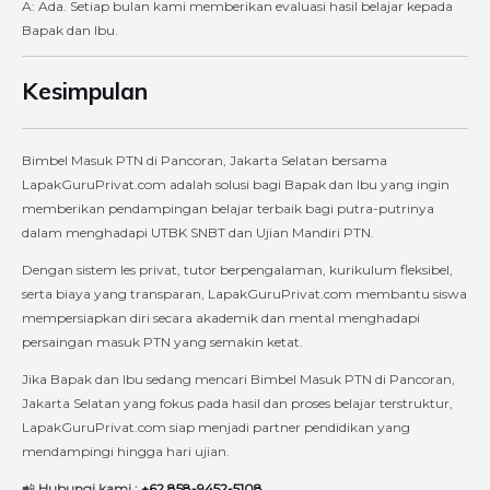
A: Ada. Setiap bulan kami memberikan evaluasi hasil belajar kepada
Bapak dan Ibu.
Kesimpulan
Bimbel Masuk PTN di Pancoran, Jakarta Selatan bersama
LapakGuruPrivat.com adalah solusi bagi Bapak dan Ibu yang ingin
memberikan pendampingan belajar terbaik bagi putra-putrinya
dalam menghadapi UTBK SNBT dan Ujian Mandiri PTN.
Dengan sistem les privat, tutor berpengalaman, kurikulum fleksibel,
serta biaya yang transparan, LapakGuruPrivat.com membantu siswa
mempersiapkan diri secara akademik dan mental menghadapi
persaingan masuk PTN yang semakin ketat.
Jika Bapak dan Ibu sedang mencari Bimbel Masuk PTN di Pancoran,
Jakarta Selatan yang fokus pada hasil dan proses belajar terstruktur,
LapakGuruPrivat.com siap menjadi partner pendidikan yang
mendampingi hingga hari ujian.
📲
Hubungi kami :
+62 858-9452-5108