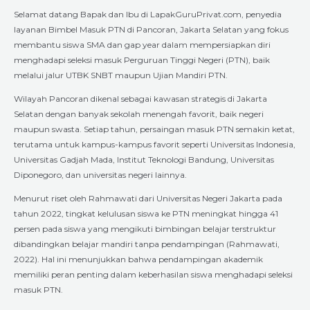
Selamat datang Bapak dan Ibu di LapakGuruPrivat.com, penyedia
layanan Bimbel Masuk PTN di Pancoran, Jakarta Selatan yang fokus
membantu siswa SMA dan gap year dalam mempersiapkan diri
menghadapi seleksi masuk Perguruan Tinggi Negeri (PTN), baik
melalui jalur UTBK SNBT maupun Ujian Mandiri PTN.
Wilayah Pancoran dikenal sebagai kawasan strategis di Jakarta
Selatan dengan banyak sekolah menengah favorit, baik negeri
maupun swasta. Setiap tahun, persaingan masuk PTN semakin ketat,
terutama untuk kampus-kampus favorit seperti Universitas Indonesia,
Universitas Gadjah Mada, Institut Teknologi Bandung, Universitas
Diponegoro, dan universitas negeri lainnya.
Menurut riset oleh Rahmawati dari Universitas Negeri Jakarta pada
tahun 2022, tingkat kelulusan siswa ke PTN meningkat hingga 41
persen pada siswa yang mengikuti bimbingan belajar terstruktur
dibandingkan belajar mandiri tanpa pendampingan (Rahmawati,
2022). Hal ini menunjukkan bahwa pendampingan akademik
memiliki peran penting dalam keberhasilan siswa menghadapi seleksi
masuk PTN.