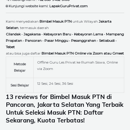
🌐
Kunjungi website kami:
LapakGuruPrivat.com
Kami menyediakan
Bimbel Masuk PTN
untuk Wilayah
Jakarta
Selatan
, termasuk daerah
Cilandak
•
Jagakarsa
•
Kebayoran Baru
•
Kebayoran Lama
•
Mampang
Prapatan
•
Pancoran
•
Pasar Minggu
•
Pesanggrahan
•
Setiabudi
•
Tebet
atau bisa juga daftar
Bimbel Masuk PTN Online via Zoom atau Gmeet
Offline Guru Les Privat ke Rumah Siswa, Online
Metode
via Zoom
Belajar
12 Sesi, 24 Sesi, 36 Sesi
Sesi Belajar
13 reviews for
Bimbel Masuk PTN di
Pancoran, Jakarta Selatan Yang Terbaik
Untuk Seleksi Masuk PTN: Daftar
Sekarang, Kuota Terbatas!