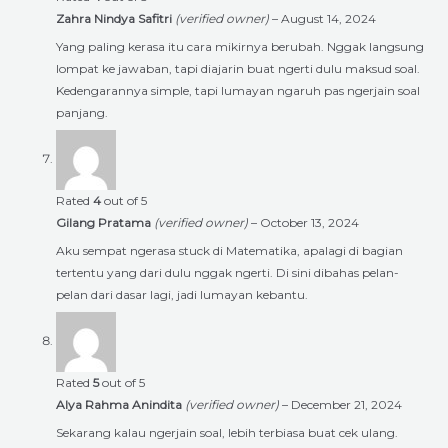
Zahra Nindya Safitri
(verified owner)
–
August 14, 2024
Yang paling kerasa itu cara mikirnya berubah. Nggak langsung
lompat ke jawaban, tapi diajarin buat ngerti dulu maksud soal.
Kedengarannya simple, tapi lumayan ngaruh pas ngerjain soal
panjang.
Rated
4
out of 5
Gilang Pratama
(verified owner)
–
October 13, 2024
Aku sempat ngerasa stuck di Matematika, apalagi di bagian
tertentu yang dari dulu nggak ngerti. Di sini dibahas pelan-
pelan dari dasar lagi, jadi lumayan kebantu.
Rated
5
out of 5
Alya Rahma Anindita
(verified owner)
–
December 21, 2024
Sekarang kalau ngerjain soal, lebih terbiasa buat cek ulang.