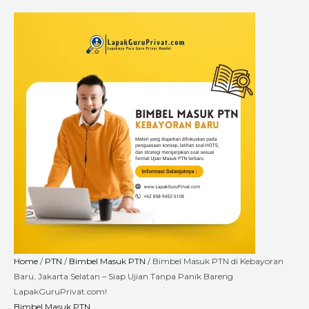
Skip
Bimbel
Price
to
Masuk
range:
content
PTN
Rp2.640.000
di
through
Kebayoran
Rp9.000.000
Baru,
Jakarta
Selatan
-
Siap
Ujian
Tanpa
Panik
Bareng
LapakGuruPrivat.com!
quantity
Home
/
PTN
/
Bimbel Masuk PTN
/ Bimbel Masuk PTN di Kebayoran
Baru, Jakarta Selatan – Siap Ujian Tanpa Panik Bareng
LapakGuruPrivat.com!
Bimbel Masuk PTN