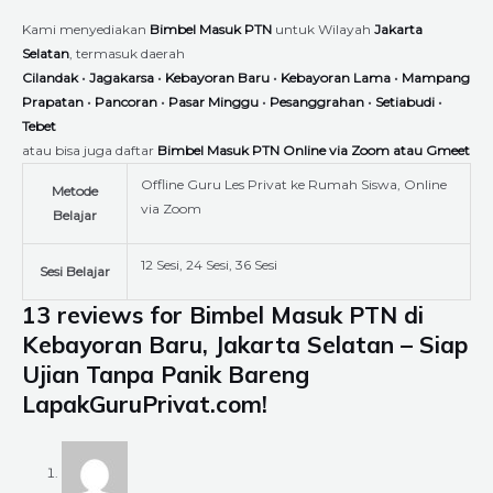
Kami menyediakan
Bimbel Masuk PTN
untuk Wilayah
Jakarta
Selatan
, termasuk daerah
Cilandak
•
Jagakarsa
•
Kebayoran Baru
•
Kebayoran Lama
•
Mampang
Prapatan
•
Pancoran
•
Pasar Minggu
•
Pesanggrahan
•
Setiabudi
•
Tebet
atau bisa juga daftar
Bimbel Masuk PTN Online via Zoom atau Gmeet
Offline Guru Les Privat ke Rumah Siswa, Online
Metode
via Zoom
Belajar
12 Sesi, 24 Sesi, 36 Sesi
Sesi Belajar
13 reviews for
Bimbel Masuk PTN di
Kebayoran Baru, Jakarta Selatan – Siap
Ujian Tanpa Panik Bareng
LapakGuruPrivat.com!