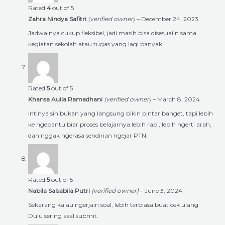
Rated
4
out of 5
Zahra Nindya Safitri
(verified owner)
–
December 24, 2023
Jadwalnya cukup fleksibel, jadi masih bisa disesuaiin sama
kegiatan sekolah atau tugas yang lagi banyak.
Rated
5
out of 5
Khansa Aulia Ramadhani
(verified owner)
–
March 8, 2024
Intinya sih bukan yang langsung bikin pintar banget, tapi lebih
ke ngebantu biar proses belajarnya lebih rapi, lebih ngerti arah,
dan nggak ngerasa sendirian ngejar PTN.
Rated
5
out of 5
Nabila Salsabila Putri
(verified owner)
–
June 3, 2024
Sekarang kalau ngerjain soal, lebih terbiasa buat cek ulang.
Dulu sering asal submit.