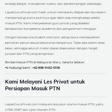
strategi belajar, manajemen waktu, dan pendampingan psikologis.
LapakGuruPrivat.com hadir untuk membantu Bapak dan Ibu dalam
mendampingi putra-putrinya agar lebih siap menghadapi seleksi
masuk PTN. Kami menyediakan guru privat yang diseleksi
berdasarkan kompetensi akademik dan pengalaman mengajar.
Dengan konsep one student one tutor, setiap siswa mendapatkan
perhatian penuh sesuai kebutuhan belajarnya. Tidak ada sistem kelas
besar, sehingga seluruh materi dapat disesuaikan dengan target
jurusan dan PTN yang diinginkan.
Bimbel Masuk PTN di Kebayoran Baru, Jakarta Selatan
📲
Hubungi kami :
+62 858-9452-5108
Kami Melayani Les Privat untuk
Persiapan Masuk PTN
LapakGuruPrivat.com melayani dua jalur utama masuk PTN, yaitu
UTBK SNBT dan Ujian Mandiri PTN.