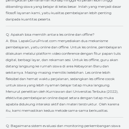
peningkatan pemahaman konsep hingga 45 persen lebih tinggi
dibanding siswa yang belajar di kelas besar. Inilah yang menjadi dasar
filosofi layanan kami, yaitu kualitas pembelajaran lebih penting
daripada kuantitas peserta.
Q: Apakah bisa memilih antara les online dan offline?
A: Bisa. LapakGuruPrivat.com menyediakan dua mekanisme
pembelajaran, yaitu online dan offline. Untuk les online, pembelajaran
dilakukan melalui platform video conference dengan fitur papan tulis
digital, berbagi layar, dan rekaman sesi. Untuk les offline, guru akan
datang langsung ke rumah siswa di area Kebayoran Baru dan
sekitarnya. Masing-masing memiliki kelebihan. Les online lebih
fleksibel dan hemat waktu perjalanan, sedangkan les offline cocok
untuk siswa yang lebih nyaman belajar tatap muka langsung.
Menurut penelitian oleh Kurniawan dari Universitas Terbuka (2022),
efektivitas pembelajaran online dapat setara dengan tatap muka
apabila didukung interaksi aktif dan materi terstruktur. Oleh karena
itu, kami memastikan kedua metode sama-sama berkualitas.
Q: Bagaimana sistem evaluasi dan monitoring perkembangan siswa