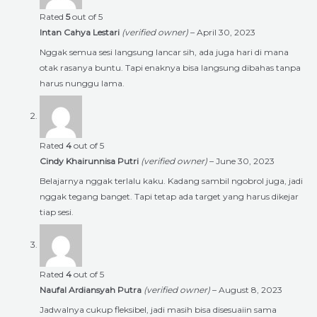
Rated
5
out of 5
Intan Cahya Lestari
(verified owner)
–
April 30, 2023
Nggak semua sesi langsung lancar sih, ada juga hari di mana
otak rasanya buntu. Tapi enaknya bisa langsung dibahas tanpa
harus nunggu lama.
Rated
4
out of 5
Cindy Khairunnisa Putri
(verified owner)
–
June 30, 2023
Belajarnya nggak terlalu kaku. Kadang sambil ngobrol juga, jadi
nggak tegang banget. Tapi tetap ada target yang harus dikejar
tiap sesi.
Rated
4
out of 5
Naufal Ardiansyah Putra
(verified owner)
–
August 8, 2023
Jadwalnya cukup fleksibel, jadi masih bisa disesuaiin sama