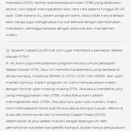
Indonesia (2021), latihan soal berbasis simulasi UTBK yang dilakukan
secara rutin dapat meningkatkan skor rata-rata peserta hingga 25–40
poin. Oleh karena itu, dalam program kami, siswa tidak hanya belajar
teori, tetapi juga mengerjakan try out berkala dengan pembahasan
mendalam, sehingga terbiasa dengan pola soal dan manajemen
waktu.
Q: Apakah LapakGuruPrivat.com juga membantu persiapan Seleksi
Mandiri PTN?
A: Ya, kami juga menyediakan program khusus untuk persiapan
Seleksi Mandiri PTN. Jalur ini memiliki karakteristik yang berbeda di
setiap kampus, misalnya SIMAK UI, UTUL UGM, UM UNDIP, dan ujian
mandiri lainnya. Dalam program ini, kami menyesuaikan materi
dengan format ujian masing-masing PTN. Jika siswa mendaftar jalur
yang menggunakan nilai UTBK, maka fokus kami adalah
meningkatkan skor UTBK. Jika jalurnya ujian tulis mandiri, maka
kami menyediakan bank soal khusus sesuai kampus tujuan. Menurut
studi oleh Rahmawati dari Universitas Gadjah Mada (2023),
keberhasilan di jalur seleksi mandiri sangat dipengaruhi oleh
pemahaman karakter soal spesifik kampus, bukan hanya penguasaan