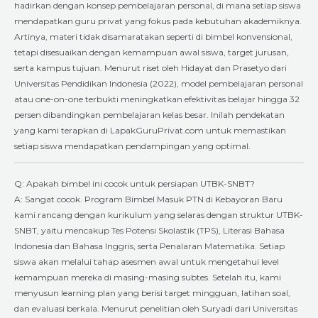
hadirkan dengan konsep pembelajaran personal, di mana setiap siswa
mendapatkan guru privat yang fokus pada kebutuhan akademiknya.
Artinya, materi tidak disamaratakan seperti di bimbel konvensional,
tetapi disesuaikan dengan kemampuan awal siswa, target jurusan,
serta kampus tujuan. Menurut riset oleh Hidayat dan Prasetyo dari
Universitas Pendidikan Indonesia (2022), model pembelajaran personal
atau one-on-one terbukti meningkatkan efektivitas belajar hingga 32
persen dibandingkan pembelajaran kelas besar. Inilah pendekatan
yang kami terapkan di LapakGuruPrivat.com untuk memastikan
setiap siswa mendapatkan pendampingan yang optimal.
Q: Apakah bimbel ini cocok untuk persiapan UTBK-SNBT?
A: Sangat cocok. Program Bimbel Masuk PTN di Kebayoran Baru
kami rancang dengan kurikulum yang selaras dengan struktur UTBK-
SNBT, yaitu mencakup Tes Potensi Skolastik (TPS), Literasi Bahasa
Indonesia dan Bahasa Inggris, serta Penalaran Matematika. Setiap
siswa akan melalui tahap asesmen awal untuk mengetahui level
kemampuan mereka di masing-masing subtes. Setelah itu, kami
menyusun learning plan yang berisi target mingguan, latihan soal,
dan evaluasi berkala. Menurut penelitian oleh Suryadi dari Universitas