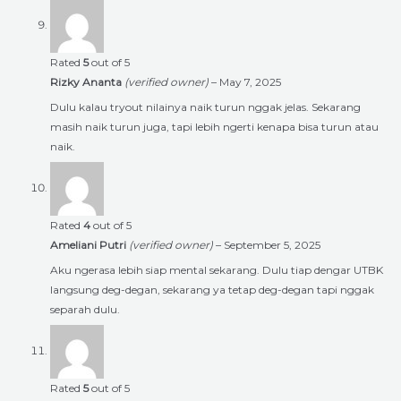
Rated
5
out of 5
Rizky Ananta
(verified owner)
–
May 7, 2025
Dulu kalau tryout nilainya naik turun nggak jelas. Sekarang
masih naik turun juga, tapi lebih ngerti kenapa bisa turun atau
naik.
Rated
4
out of 5
Ameliani Putri
(verified owner)
–
September 5, 2025
Aku ngerasa lebih siap mental sekarang. Dulu tiap dengar UTBK
langsung deg-degan, sekarang ya tetap deg-degan tapi nggak
separah dulu.
Rated
5
out of 5