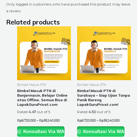
Only logged in customers who have purchased this product may leave
a review.
Related products
Price
Price
This
This
range:
range:
product
product
Rp6.720.000
Rp6.720.00
through
through
has
has
Rp18.240.000
Rp18.240.0
multiple
multiple
variants.
variants.
The
The
options
options
may
may
be
be
Bimbel Masuk PTN
Bimbel Masuk PTN
chosen
chosen
Bimbel Masuk PTN di
Bimbel Masuk PTN di
Banjarmasin, Belajar Online
Surabaya – Siap Ujian Tanpa
on
on
atau Offline, Semua Bisa di
Panik Bareng
the
the
LapakGuruPrivat.com
LapakGuruPrivat.com!
product
product
Rated
4.47
out of 5
Rated
4.50
out of 5
page
page
Rp
6.720.000
–
Rp
18.240.000
Rp
6.720.000
–
Rp
18.240.000
Konsultasi Via WA
Konsultasi Via WA