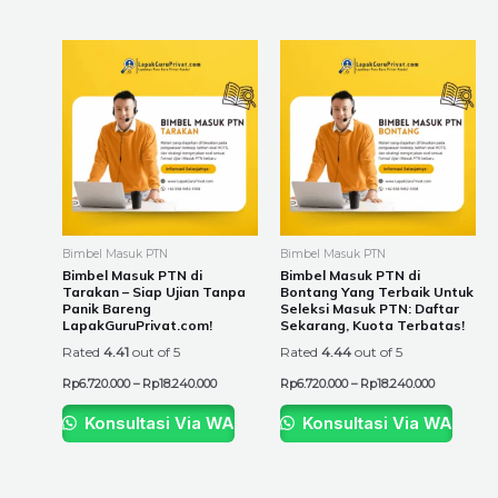
Price
Price
This
This
range:
range:
product
product
Rp6.720.000
Rp6.720.00
through
through
has
has
Rp18.240.000
Rp18.240.0
multiple
multiple
variants.
variants.
The
The
options
options
may
may
be
be
Bimbel Masuk PTN
Bimbel Masuk PTN
chosen
chosen
Bimbel Masuk PTN di
Bimbel Masuk PTN di
Tarakan – Siap Ujian Tanpa
Bontang Yang Terbaik Untuk
on
on
Panik Bareng
Seleksi Masuk PTN: Daftar
the
the
LapakGuruPrivat.com!
Sekarang, Kuota Terbatas!
product
product
Rated
4.41
out of 5
Rated
4.44
out of 5
page
page
Rp
6.720.000
–
Rp
18.240.000
Rp
6.720.000
–
Rp
18.240.000
Konsultasi Via WA
Konsultasi Via WA