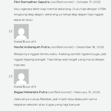
Fikri Ramadhan Saputra
(verified owner)
–
October 17, 2025
Aku ngerasa lebih siap mental sekarang. Dulu tiap dengar UTBK
langsung deg-degan, sekarang ya tetap deg-degan tapi nggak
separah dulu.
Rated
5
out of 5
Naufal Ardiansyah Putra
(verified owner)
–
December 18, 2025
Belajarnya nggak terlalu kaku. Kadang sambil ngobrol juga, jadi
nggak tegang banget. Tapi tetap ada target yang harus dikejar
tiap sesi.
Rated
5
out of 5
Bagas Mahendra Putra
(verified owner)
–
February 13, 2026
Jadwalnya cukup fleksibel, jadi masih bisa disesuaiin sama
kegiatan sekolah atau tugas yang lagi banyak.