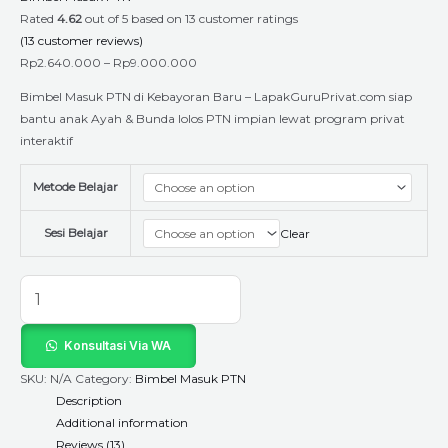
Rated
4.62
out of 5 based on
13
customer ratings
(
13
customer reviews)
Rp
2.640.000
–
Rp
9.000.000
Bimbel Masuk PTN di Kebayoran Baru – LapakGuruPrivat.com siap
bantu anak Ayah & Bunda lolos PTN impian lewat program privat
interaktif
Metode Belajar
Sesi Belajar
Clear
Konsultasi Via WA
SKU:
N/A
Category:
Bimbel Masuk PTN
Description
Additional information
Reviews (13)