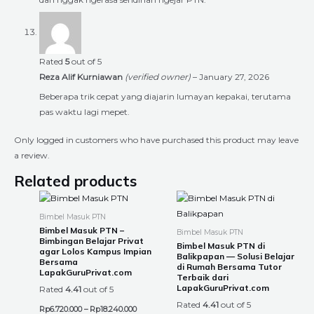
Rated
5
out of 5
Reza Alif Kurniawan
(verified owner)
–
January 27, 2026
Beberapa trik cepat yang diajarin lumayan kepakai, terutama
pas waktu lagi mepet.
Only logged in customers who have purchased this product may leave
a review.
Related products
Price
Price
This
This
range:
range:
product
product
Rp6.720.000
Rp6.720.00
Bimbel Masuk PTN
through
through
has
has
Bimbel Masuk PTN –
Bimbel Masuk PTN
Rp18.240.000
Rp18.240.0
Bimbingan Belajar Privat
multiple
multiple
Bimbel Masuk PTN di
agar Lolos Kampus Impian
Balikpapan — Solusi Belajar
variants.
variants.
Bersama
di Rumah Bersama Tutor
LapakGuruPrivat.com
The
The
Terbaik dari
LapakGuruPrivat.com
Rated
4.41
out of 5
options
options
Rated
4.41
out of 5
may
may
Rp
6.720.000
–
Rp
18.240.000