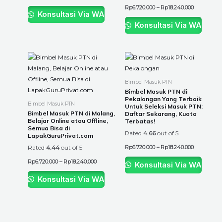
be
be
Rp
6.720.000
–
Rp
18.240.000
Konsultasi Via WA
chosen
chosen
Konsultasi Via WA
on
on
the
the
product
product
Price
Price
This
This
page
page
range:
range:
product
product
Rp6.720.000
Rp6.720.00
through
through
has
has
Bimbel Masuk PTN
Rp18.240.000
Rp18.240.0
multiple
multiple
Bimbel Masuk PTN di
Pekalongan Yang Terbaik
variants.
variants.
Bimbel Masuk PTN
Untuk Seleksi Masuk PTN:
The
The
Bimbel Masuk PTN di Malang,
Daftar Sekarang, Kuota
Belajar Online atau Offline,
Terbatas!
options
options
Semua Bisa di
Rated
4.66
out of 5
may
may
LapakGuruPrivat.com
be
be
Rated
4.44
out of 5
Rp
6.720.000
–
Rp
18.240.000
chosen
chosen
Rp
6.720.000
–
Rp
18.240.000
Konsultasi Via WA
on
on
the
the
Konsultasi Via WA
product
product
page
page