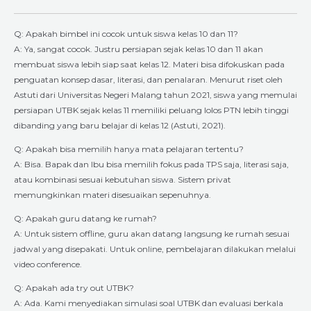
Q: Apakah bimbel ini cocok untuk siswa kelas 10 dan 11?
A: Ya, sangat cocok. Justru persiapan sejak kelas 10 dan 11 akan
membuat siswa lebih siap saat kelas 12. Materi bisa difokuskan pada
penguatan konsep dasar, literasi, dan penalaran. Menurut riset oleh
Astuti dari Universitas Negeri Malang tahun 2021, siswa yang memulai
persiapan UTBK sejak kelas 11 memiliki peluang lolos PTN lebih tinggi
dibanding yang baru belajar di kelas 12 (Astuti, 2021).
Q: Apakah bisa memilih hanya mata pelajaran tertentu?
A: Bisa. Bapak dan Ibu bisa memilih fokus pada TPS saja, literasi saja,
atau kombinasi sesuai kebutuhan siswa. Sistem privat
memungkinkan materi disesuaikan sepenuhnya.
Q: Apakah guru datang ke rumah?
A: Untuk sistem offline, guru akan datang langsung ke rumah sesuai
jadwal yang disepakati. Untuk online, pembelajaran dilakukan melalui
video conference.
Q: Apakah ada try out UTBK?
A: Ada. Kami menyediakan simulasi soal UTBK dan evaluasi berkala