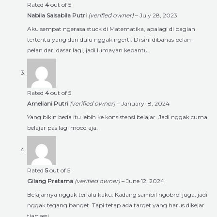
Rated
4
out of 5
Nabila Salsabila Putri
(verified owner)
–
July 28, 2023
Aku sempat ngerasa stuck di Matematika, apalagi di bagian
tertentu yang dari dulu nggak ngerti. Di sini dibahas pelan-
pelan dari dasar lagi, jadi lumayan kebantu.
Rated
4
out of 5
Ameliani Putri
(verified owner)
–
January 18, 2024
Yang bikin beda itu lebih ke konsistensi belajar. Jadi nggak cuma
belajar pas lagi mood aja.
Rated
5
out of 5
Gilang Pratama
(verified owner)
–
June 12, 2024
Belajarnya nggak terlalu kaku. Kadang sambil ngobrol juga, jadi
nggak tegang banget. Tapi tetap ada target yang harus dikejar
tiap sesi.