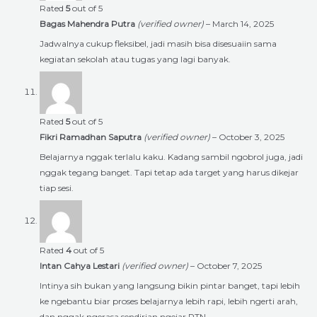
Rated
5
out of 5
Bagas Mahendra Putra
(verified owner)
–
March 14, 2025
Jadwalnya cukup fleksibel, jadi masih bisa disesuaiin sama
kegiatan sekolah atau tugas yang lagi banyak.
Rated
5
out of 5
Fikri Ramadhan Saputra
(verified owner)
–
October 3, 2025
Belajarnya nggak terlalu kaku. Kadang sambil ngobrol juga, jadi
nggak tegang banget. Tapi tetap ada target yang harus dikejar
tiap sesi.
Rated
4
out of 5
Intan Cahya Lestari
(verified owner)
–
October 7, 2025
Intinya sih bukan yang langsung bikin pintar banget, tapi lebih
ke ngebantu biar proses belajarnya lebih rapi, lebih ngerti arah,
dan nggak ngerasa sendirian ngejar PTN.