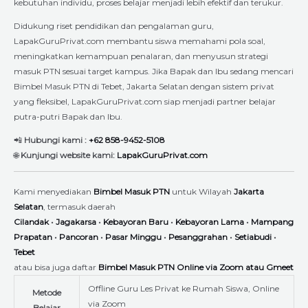
kebutuhan individu, proses belajar menjadi lebih efektif dan terukur.
Didukung riset pendidikan dan pengalaman guru,
LapakGuruPrivat.com membantu siswa memahami pola soal,
meningkatkan kemampuan penalaran, dan menyusun strategi
masuk PTN sesuai target kampus. Jika Bapak dan Ibu sedang mencari
Bimbel Masuk PTN di Tebet, Jakarta Selatan dengan sistem privat
yang fleksibel, LapakGuruPrivat.com siap menjadi partner belajar
putra-putri Bapak dan Ibu.
📲
Hubungi kami :
+62 858-9452-5108
🌐
Kunjungi website kami:
LapakGuruPrivat.com
Kami menyediakan
Bimbel Masuk PTN
untuk Wilayah
Jakarta
Selatan
, termasuk daerah
Cilandak
•
Jagakarsa
•
Kebayoran Baru
•
Kebayoran Lama
•
Mampang
Prapatan
•
Pancoran
•
Pasar Minggu
•
Pesanggrahan
•
Setiabudi
•
Tebet
atau bisa juga daftar
Bimbel Masuk PTN Online via Zoom atau Gmeet
Offline Guru Les Privat ke Rumah Siswa, Online
Metode
via Zoom
Belajar