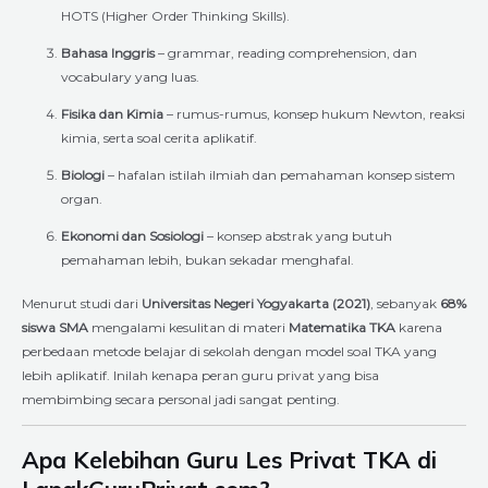
HOTS (Higher Order Thinking Skills).
Bahasa Inggris
– grammar, reading comprehension, dan
vocabulary yang luas.
Fisika dan Kimia
– rumus-rumus, konsep hukum Newton, reaksi
kimia, serta soal cerita aplikatif.
Biologi
– hafalan istilah ilmiah dan pemahaman konsep sistem
organ.
Ekonomi dan Sosiologi
– konsep abstrak yang butuh
pemahaman lebih, bukan sekadar menghafal.
Menurut studi dari
Universitas Negeri Yogyakarta (2021)
, sebanyak
68%
siswa SMA
mengalami kesulitan di materi
Matematika TKA
karena
perbedaan metode belajar di sekolah dengan model soal TKA yang
lebih aplikatif. Inilah kenapa peran guru privat yang bisa
membimbing secara personal jadi sangat penting.
Apa Kelebihan Guru Les Privat TKA di