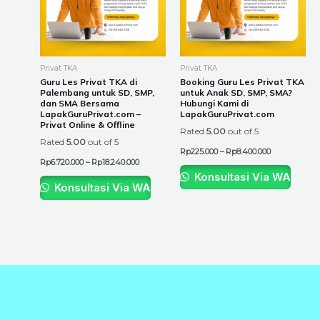
variants.
variants.
The
The
options
options
may
may
be
be
Privat TKA
Privat TKA
chosen
chosen
Guru Les Privat TKA di
Booking Guru Les Privat TKA
Palembang untuk SD, SMP,
untuk Anak SD, SMP, SMA?
on
on
dan SMA Bersama
Hubungi Kami di
the
the
LapakGuruPrivat.com –
LapakGuruPrivat.com
Privat Online & Offline
product
product
Rated
5.00
out of 5
Rated
5.00
out of 5
page
page
Rp
225.000
–
Rp
8.400.000
Rp
6.720.000
–
Rp
18.240.000
Konsultasi Via WA
Konsultasi Via WA