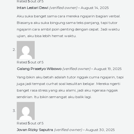
Rated
5
out of 5
Intan Lestari Dewi
(verified owner)
–
August 14, 2025
Aku suka banget sama cara mereka ngajarin bagian verbal.
Biasanya aku suka bingung sama teks panjang, tapi tutor
ngajarin cara ambil poin penting dengan cepat. Jadi waktu
ujian, aku bisa lebih hemat waktu.
Rated
5
out of 5
Galang Prasetyo Wibowo
(verified owner)
–
August 19, 2025
Yang bikin aku betah adalah tutor nggak cuma ngajarin, tapi
juga jadi tempat curhat soal kesulitan belajar. Mereka ngerti
banget rasa stress yang aku alami, jadi aku ngerasa nggak
sendirian. Itu bikin semangat aku balik lagi.
Rated
5
out of 5
Jovan Rizky Saputra
(verified owner)
–
August 30, 2025