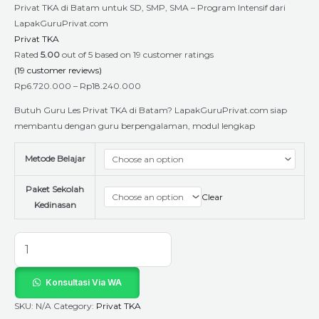
Privat TKA di Batam untuk SD, SMP, SMA – Program Intensif dari
LapakGuruPrivat.com
Privat TKA
Rated
5.00
out of 5 based on
19
customer ratings
(
19
customer reviews)
Rp
6.720.000
–
Rp
18.240.000
Butuh Guru Les Privat TKA di Batam? LapakGuruPrivat.com siap
membantu dengan guru berpengalaman, modul lengkap
Metode Belajar
Paket Sekolah
Clear
Kedinasan
Konsultasi Via WA
SKU:
N/A
Category:
Privat TKA