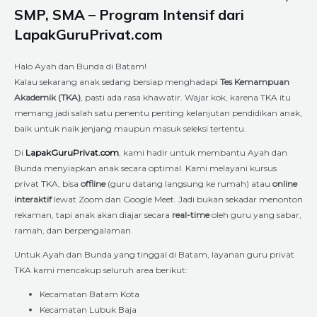
SMP, SMA – Program Intensif dari
LapakGuruPrivat.com
Halo Ayah dan Bunda di Batam!
Kalau sekarang anak sedang bersiap menghadapi
Tes Kemampuan
Akademik (TKA)
, pasti ada rasa khawatir. Wajar kok, karena TKA itu
memang jadi salah satu penentu penting kelanjutan pendidikan anak,
baik untuk naik jenjang maupun masuk seleksi tertentu.
Di
LapakGuruPrivat.com
, kami hadir untuk membantu Ayah dan
Bunda menyiapkan anak secara optimal. Kami melayani kursus
privat TKA, bisa
offline
(guru datang langsung ke rumah) atau
online
interaktif
lewat Zoom dan Google Meet. Jadi bukan sekadar menonton
rekaman, tapi anak akan diajar secara
real-time
oleh guru yang sabar,
ramah, dan berpengalaman.
Untuk Ayah dan Bunda yang tinggal di Batam, layanan guru privat
TKA kami mencakup seluruh area berikut:
Kecamatan Batam Kota
Kecamatan Lubuk Baja