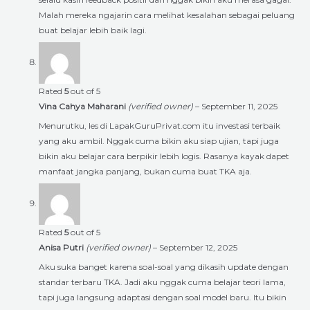
Malah mereka ngajarin cara melihat kesalahan sebagai peluang
buat belajar lebih baik lagi.
Rated
5
out of 5
Vina Cahya Maharani
(verified owner)
–
September 11, 2025
Menurutku, les di LapakGuruPrivat.com itu investasi terbaik
yang aku ambil. Nggak cuma bikin aku siap ujian, tapi juga
bikin aku belajar cara berpikir lebih logis. Rasanya kayak dapet
manfaat jangka panjang, bukan cuma buat TKA aja.
Rated
5
out of 5
Anisa Putri
(verified owner)
–
September 12, 2025
Aku suka banget karena soal-soal yang dikasih update dengan
standar terbaru TKA. Jadi aku nggak cuma belajar teori lama,
tapi juga langsung adaptasi dengan soal model baru. Itu bikin