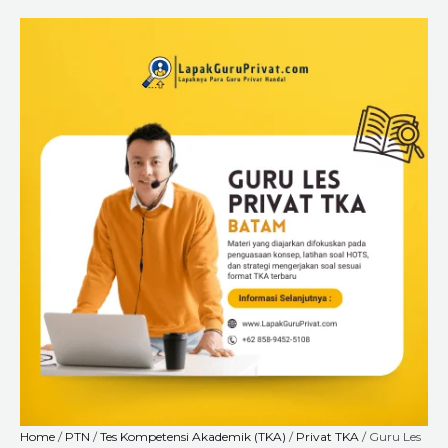
Skip
Guru
Price
to
Les
range:
content
Privat
Rp6.720.000
TKA
through
di
Rp18.240.000
Batam
untuk
SD,
SMP,
SMA
–
Program
Intensif
dari
LapakGuruPrivat.com
quantity
Home
/
PTN
/
Tes Kompetensi Akademik (TKA)
/
Privat TKA
/ Guru Les