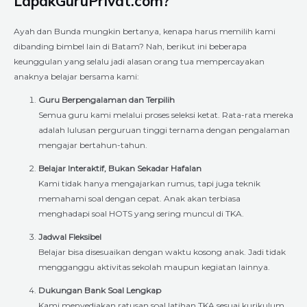
LapakGuruPrivat.com?
Ayah dan Bunda mungkin bertanya, kenapa harus memilih kami
dibanding bimbel lain di Batam? Nah, berikut ini beberapa
keunggulan yang selalu jadi alasan orang tua mempercayakan
anaknya belajar bersama kami:
Guru Berpengalaman dan Terpilih
Semua guru kami melalui proses seleksi ketat. Rata-rata mereka
adalah lulusan perguruan tinggi ternama dengan pengalaman
mengajar bertahun-tahun.
Belajar Interaktif, Bukan Sekadar Hafalan
Kami tidak hanya mengajarkan rumus, tapi juga teknik
memahami soal dengan cepat. Anak akan terbiasa
menghadapi soal HOTS yang sering muncul di TKA.
Jadwal Fleksibel
Belajar bisa disesuaikan dengan waktu kosong anak. Jadi tidak
mengganggu aktivitas sekolah maupun kegiatan lainnya.
Dukungan Bank Soal Lengkap
Kami menyediakan ratusan soal latihan TKA sesuai kurikulum