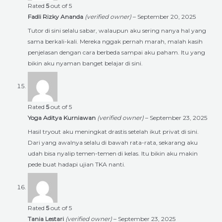
Rated
5
out of 5
Fadli Rizky Ananda
(verified owner)
–
September 20, 2025
Tutor di sini selalu sabar, walaupun aku sering nanya hal yang
sama berkali-kali. Mereka nggak pernah marah, malah kasih
penjelasan dengan cara berbeda sampai aku paham. Itu yang
bikin aku nyaman banget belajar di sini.
Rated
5
out of 5
Yoga Aditya Kurniawan
(verified owner)
–
September 23, 2025
Hasil tryout aku meningkat drastis setelah ikut privat di sini.
Dari yang awalnya selalu di bawah rata-rata, sekarang aku
udah bisa nyalip temen-temen di kelas. Itu bikin aku makin
pede buat hadapi ujian TKA nanti.
Rated
5
out of 5
Tania Lestari
(verified owner)
–
September 23, 2025