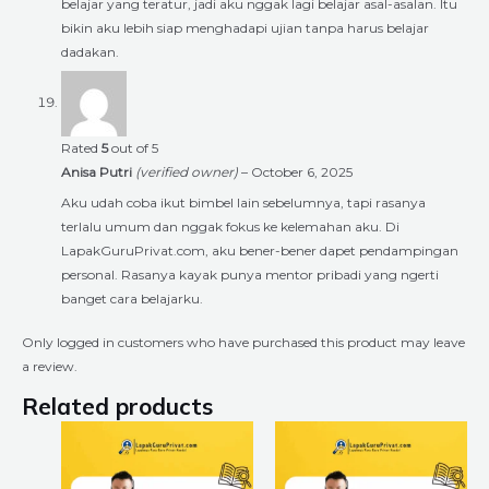
belajar yang teratur, jadi aku nggak lagi belajar asal-asalan. Itu
bikin aku lebih siap menghadapi ujian tanpa harus belajar
dadakan.
Rated
5
out of 5
Anisa Putri
(verified owner)
–
October 6, 2025
Aku udah coba ikut bimbel lain sebelumnya, tapi rasanya
terlalu umum dan nggak fokus ke kelemahan aku. Di
LapakGuruPrivat.com, aku bener-bener dapet pendampingan
personal. Rasanya kayak punya mentor pribadi yang ngerti
banget cara belajarku.
Only logged in customers who have purchased this product may leave
a review.
Related products
Price
Price
This
This
range:
range:
product
product
Rp6.720.000
Rp6.720.00
through
through
has
has
Rp18.240.000
Rp18.240.0