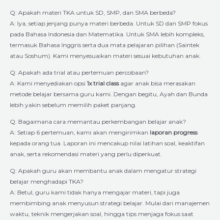
Q: Apakah materi TKA untuk SD, SMP, dan SMA berbeda?
A: Iya, setiap jenjang punya materi berbeda. Untuk SD dan SMP fokus
pada Bahasa Indonesia dan Matematika. Untuk SMA lebih kompleks,
termasuk Bahasa Inggris serta dua mata pelajaran pilihan (Saintek
atau Soshum). Kami menyesuaikan materi sesuai kebutuhan anak.
Q: Apakah ada trial atau pertemuan percobaan?
A: Kami menyediakan opsi
1x trial class
agar anak bisa merasakan
metode belajar bersama guru kami. Dengan begitu, Ayah dan Bunda
lebih yakin sebelum memilih paket panjang.
Q: Bagaimana cara memantau perkembangan belajar anak?
A: Setiap 6 pertemuan, kami akan mengirimkan
laporan progress
kepada orang tua. Laporan ini mencakup nilai latihan soal, keaktifan
anak, serta rekomendasi materi yang perlu diperkuat.
Q: Apakah guru akan membantu anak dalam mengatur strategi
belajar menghadapi TKA?
A: Betul, guru kami tidak hanya mengajar materi, tapi juga
membimbing anak menyusun strategi belajar. Mulai dari manajemen
waktu, teknik mengerjakan soal, hingga tips menjaga fokus saat