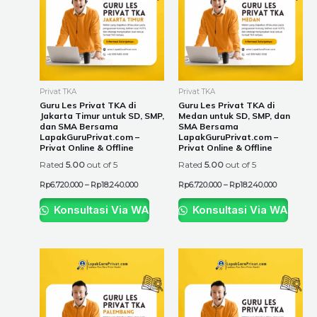
multiple
multiple
variants.
variants.
The
The
options
options
may
may
be
be
Privat TKA
Privat TKA
chosen
chosen
Guru Les Privat TKA di
Guru Les Privat TKA di
Jakarta Timur untuk SD, SMP,
Medan untuk SD, SMP, dan
on
on
dan SMA Bersama
SMA Bersama
the
the
LapakGuruPrivat.com –
LapakGuruPrivat.com –
Privat Online & Offline
Privat Online & Offline
product
product
Rated
5.00
out of 5
Rated
5.00
out of 5
page
page
Rp
6.720.000
–
Rp
18.240.000
Rp
6.720.000
–
Rp
18.240.000
Konsultasi Via WA
Konsultasi Via WA
Price
Price
This
This
range:
range:
product
product
Rp6.720.000
Rp225.000
through
through
has
has
Rp18.240.000
Rp8.400.000
multiple
multiple