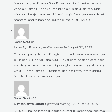
Menurutku, les di LapakGuruPrivat.com itu investasi terbaik
yang aku ambil. Nggak cuma bikin aku siap ujian, tapi juga
bikin aku belajar cara berpikir lebih logis. Rasanya kayak dapet
manfaat jangka panjang, bukan cuma buat TKA aja.
Rated
5
out of 5
Laras Ayu Puspita
(verified owner)
–
August 30, 2025
Dulu aku paling lemah di bagian numerik, karena soal-soalnya
bikin panik. Tutor di LapakGuruPrivat.com ngajarin cara baca
soal dengan cepat dan kasih tips singkat biar aku nggak buang
waktu. Lama-lama aku terbiasa, dan hasil tryout terakhirku
jauh lebih baik dari sebelumnya.
Rated
5
out of 5
Dimas Cahyo Saputra
(verified owner)
–
August 30, 2025
Dulu aku paling lemah di bagian numerik, karena soal-soalnya