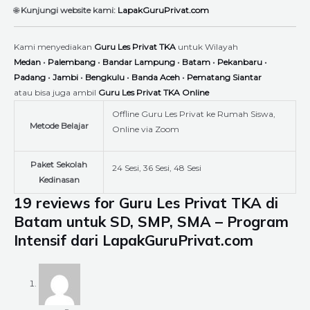
🌐
Kunjungi website kami:
LapakGuruPrivat.com
Kami menyediakan
Guru Les Privat TKA
untuk Wilayah
Medan
•
Palembang
•
Bandar Lampung
•
Batam
•
Pekanbaru
•
Padang
•
Jambi
•
Bengkulu
•
Banda Aceh
•
Pematang Siantar
atau bisa juga ambil
Guru Les Privat TKA Online
Offline Guru Les Privat ke Rumah Siswa,
Metode Belajar
Online via Zoom
Paket Sekolah
24 Sesi, 36 Sesi, 48 Sesi
Kedinasan
19 reviews for
Guru Les Privat TKA di
Batam untuk SD, SMP, SMA – Program
Intensif dari LapakGuruPrivat.com