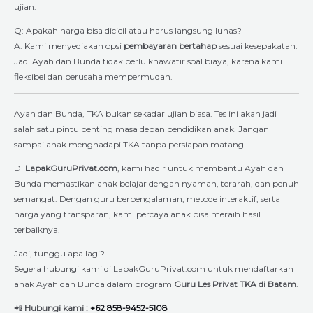
ujian.
Q: Apakah harga bisa dicicil atau harus langsung lunas?
A: Kami menyediakan opsi
pembayaran bertahap
sesuai kesepakatan.
Jadi Ayah dan Bunda tidak perlu khawatir soal biaya, karena kami
fleksibel dan berusaha mempermudah.
Ayah dan Bunda, TKA bukan sekadar ujian biasa. Tes ini akan jadi
salah satu pintu penting masa depan pendidikan anak. Jangan
sampai anak menghadapi TKA tanpa persiapan matang.
Di
LapakGuruPrivat.com
, kami hadir untuk membantu Ayah dan
Bunda memastikan anak belajar dengan nyaman, terarah, dan penuh
semangat. Dengan guru berpengalaman, metode interaktif, serta
harga yang transparan, kami percaya anak bisa meraih hasil
terbaiknya.
Jadi, tunggu apa lagi?
Segera hubungi kami di LapakGuruPrivat.com untuk mendaftarkan
anak Ayah dan Bunda dalam program
Guru Les Privat TKA di Batam
.
📲
Hubungi kami :
+62 858-9452-5108