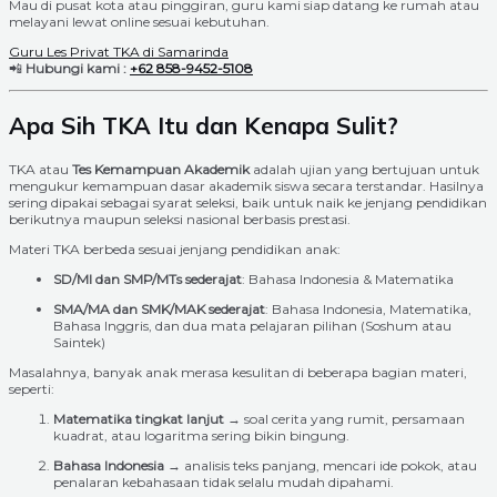
Mau di pusat kota atau pinggiran, guru kami siap datang ke rumah atau
melayani lewat online sesuai kebutuhan.
Guru Les Privat TKA di Samarinda
📲
Hubungi kami :
+62 858-9452-5108
Apa Sih TKA Itu dan Kenapa Sulit?
TKA atau
Tes Kemampuan Akademik
adalah ujian yang bertujuan untuk
mengukur kemampuan dasar akademik siswa secara terstandar. Hasilnya
sering dipakai sebagai syarat seleksi, baik untuk naik ke jenjang pendidikan
berikutnya maupun seleksi nasional berbasis prestasi.
Materi TKA berbeda sesuai jenjang pendidikan anak:
SD/MI dan SMP/MTs sederajat
: Bahasa Indonesia & Matematika
SMA/MA dan SMK/MAK sederajat
: Bahasa Indonesia, Matematika,
Bahasa Inggris, dan dua mata pelajaran pilihan (Soshum atau
Saintek)
Masalahnya, banyak anak merasa kesulitan di beberapa bagian materi,
seperti:
Matematika tingkat lanjut
→ soal cerita yang rumit, persamaan
kuadrat, atau logaritma sering bikin bingung.
Bahasa Indonesia
→ analisis teks panjang, mencari ide pokok, atau
penalaran kebahasaan tidak selalu mudah dipahami.