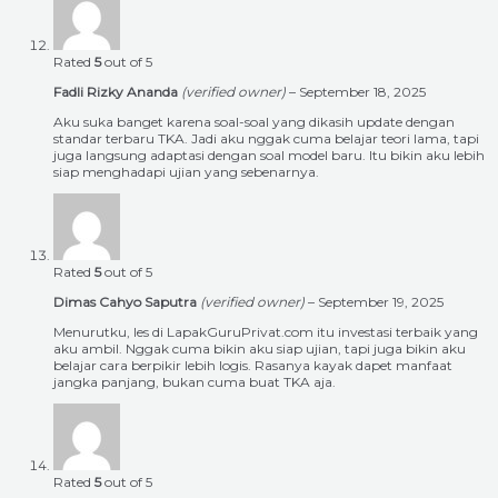
Rated
5
out of 5
Fadli Rizky Ananda
(verified owner)
–
September 18, 2025
Aku suka banget karena soal-soal yang dikasih update dengan
standar terbaru TKA. Jadi aku nggak cuma belajar teori lama, tapi
juga langsung adaptasi dengan soal model baru. Itu bikin aku lebih
siap menghadapi ujian yang sebenarnya.
Rated
5
out of 5
Dimas Cahyo Saputra
(verified owner)
–
September 19, 2025
Menurutku, les di LapakGuruPrivat.com itu investasi terbaik yang
aku ambil. Nggak cuma bikin aku siap ujian, tapi juga bikin aku
belajar cara berpikir lebih logis. Rasanya kayak dapet manfaat
jangka panjang, bukan cuma buat TKA aja.
Rated
5
out of 5