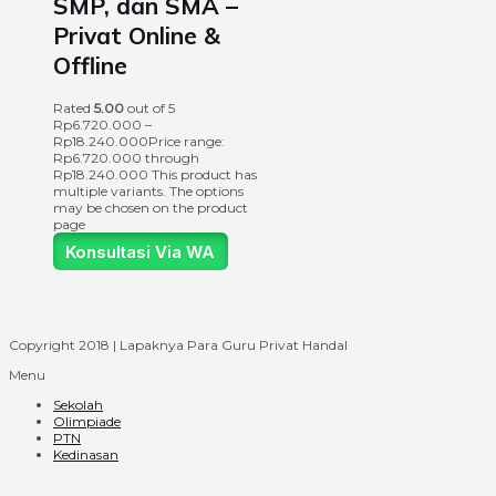
SMP, dan SMA –
Privat Online &
Offline
Rated
5.00
out of 5
Rp
6.720.000
–
Rp
18.240.000
Price range:
Rp6.720.000 through
Rp18.240.000
This product has
multiple variants. The options
may be chosen on the product
page
Konsultasi Via WA
Copyright 2018 | Lapaknya Para Guru Privat Handal
Menu
Sekolah
Olimpiade
PTN
Kedinasan