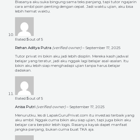
Biasanya aku suka bingung sama teks panjang, tapi tutor ngajarin
cara ambil poin penting dengan cepat. Jadi waktu ujian, aku bisa
lebih hemat waktu.
Rated
5
out of 5
Rehan Aditya Putra
(verified owner)
–
September 17, 2025
Tutor privat ini bikin aku jadi lebih disiplin. Mereka kasih jadwal
belajar yang teratur, jadi aku nggak lagi belajar asal-asalan. Itu
bikin aku lebih siap menghadapi ujian tanpa harus belajar
dadakan.
Rated
5
out of 5
Anisa Putri
(verified owner)
–
September 17, 2025
Menurutku, les di LapakGuruPrivat.com itu investasi terbaik yang
aku ambil. Nggak cuma bikin aku siap ujian, tapi juga bikin aku
belajar cara berpikir lebih logis. Rasanya kayak dapet manfaat
jangka panjang, bukan cuma buat TKA aja.