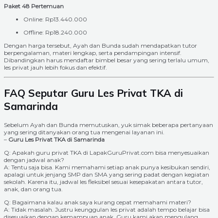
Paket 48 Pertemuan
Online: Rp13.440.000
Offline: Rp18.240.000
Dengan harga tersebut, Ayah dan Bunda sudah mendapatkan tutor
berpengalaman, materi lengkap, serta pendampingan intensif.
Dibandingkan harus mendaftar bimbel besar yang sering terlalu umum,
les privat jauh lebih fokus dan efektif.
FAQ Seputar Guru Les Privat TKA di
Samarinda
Sebelum Ayah dan Bunda memutuskan, yuk simak beberapa pertanyaan
yang sering ditanyakan orang tua mengenai layanan ini.
–
Guru Les Privat TKA di Samarinda
Q: Apakah guru privat TKA di LapakGuruPrivat.com bisa menyesuaikan
dengan jadwal anak?
A: Tentu saja bisa. Kami memahami setiap anak punya kesibukan sendiri,
apalagi untuk jenjang SMP dan SMA yang sering padat dengan kegiatan
sekolah. Karena itu, jadwal les fleksibel sesuai kesepakatan antara tutor,
anak, dan orang tua.
Q: Bagaimana kalau anak saya kurang cepat memahami materi?
A: Tidak masalah. Justru keunggulan les privat adalah tempo belajar bisa
disesuaikan dengan kemampuan anak. Guru kami akan mengulang