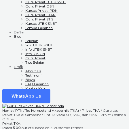
Guru Privat UTBK SNBT
Guru Privat OSN
Kursus Privat IPDN
Guru Privat STAN
Guru Privat STIS
Kursus UTBK SNBT
Semua Layanan
Daftar
Blog
Sekolah
Soal UTBK SNBT
Info UTBK SNBT
Info DIKDIN
Guru Privat
Tips Belajar
Profil
About Us
Testimoni
Biaya
FAQ Layanan
Kontak Kami
WhatsApp Us
Home
/
PTN
/
Tes Kompetensi Akademik (TKA)
/
Privat TKA
/ Guru Les
Privat TKA di Samarinda untuk Siswa SD, SMP, dan SMA – Privat Online &
Offline
Privat TKA
Rated
5.00
out of 5 based on
19
customer ratings