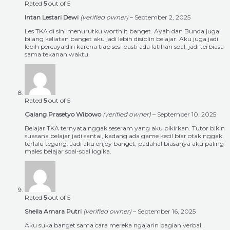
Rated
5
out of 5
Intan Lestari Dewi
(verified owner)
–
September 2, 2025
Les TKA di sini menurutku worth it banget. Ayah dan Bunda juga
bilang keliatan banget aku jadi lebih disiplin belajar. Aku juga jadi
lebih percaya diri karena tiap sesi pasti ada latihan soal, jadi terbiasa
sama tekanan waktu.
Rated
5
out of 5
Galang Prasetyo Wibowo
(verified owner)
–
September 10, 2025
Belajar TKA ternyata nggak seseram yang aku pikirkan. Tutor bikin
suasana belajar jadi santai, kadang ada game kecil biar otak nggak
terlalu tegang. Jadi aku enjoy banget, padahal biasanya aku paling
males belajar soal-soal logika.
Rated
5
out of 5
Sheila Amara Putri
(verified owner)
–
September 16, 2025
Aku suka banget sama cara mereka ngajarin bagian verbal.