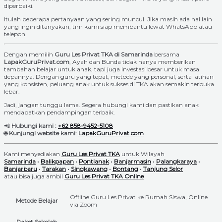
diperbaiki.
Itulah beberapa pertanyaan yang sering muncul. Jika masih ada hal lain
yang ingin ditanyakan, tim kami siap membantu lewat WhatsApp atau
telepon.
Dengan memilih
Guru Les Privat TKA di Samarinda
bersama
LapakGuruPrivat.com
, Ayah dan Bunda tidak hanya memberikan
tambahan belajar untuk anak, tapi juga investasi besar untuk masa
depannya. Dengan guru yang tepat, metode yang personal, serta latihan
yang konsisten, peluang anak untuk sukses di TKA akan semakin terbuka
lebar.
Jadi, jangan tunggu lama. Segera hubungi kami dan pastikan anak
mendapatkan pendampingan terbaik.
📲
Hubungi kami :
+62 858-9452-5108
🌐
Kunjungi website kami:
LapakGuruPrivat.com
Kami menyediakan
Guru Les Privat TKA
untuk Wilayah
Samarinda
•
Balikpapan
•
Pontianak
•
Banjarmasin
•
Palangkaraya
•
Banjarbaru
•
Tarakan
•
Singkawang
•
Bontang
•
Tanjung Selor
atau bisa juga ambil
Guru Les Privat TKA Online
Offline Guru Les Privat ke Rumah Siswa, Online
Metode Belajar
via Zoom
Paket Sekolah