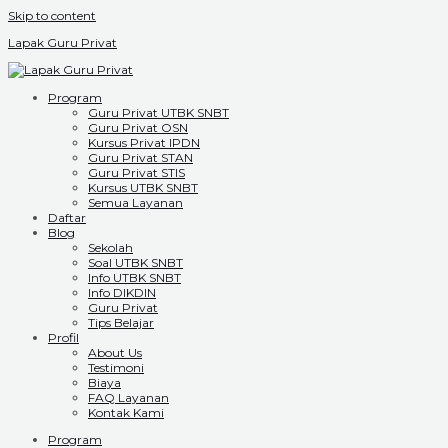
Skip to content
Lapak Guru Privat
Program
Guru Privat UTBK SNBT
Guru Privat OSN
Kursus Privat IPDN
Guru Privat STAN
Guru Privat STIS
Kursus UTBK SNBT
Semua Layanan
Daftar
Blog
Sekolah
Soal UTBK SNBT
Info UTBK SNBT
Info DIKDIN
Guru Privat
Tips Belajar
Profil
About Us
Testimoni
Biaya
FAQ Layanan
Kontak Kami
Program