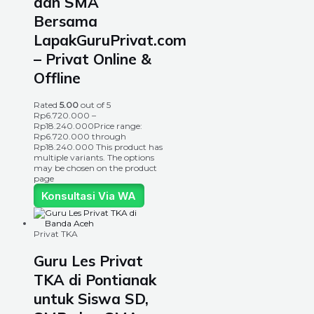
dan SMA
Bersama
LapakGuruPrivat.com
– Privat Online &
Offline
Rated
5.00
out of 5
Rp
6.720.000
–
Rp
18.240.000
Price range:
Rp6.720.000 through
Rp18.240.000
This product has
multiple variants. The options
may be chosen on the product
page
Konsultasi Via WA
Privat TKA
Guru Les Privat
TKA di Pontianak
untuk Siswa SD,