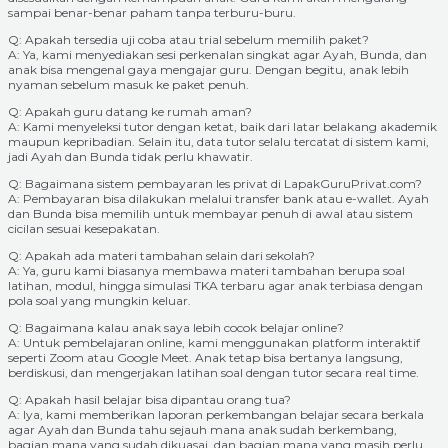
sampai benar-benar paham tanpa terburu-buru.
Q: Apakah tersedia uji coba atau trial sebelum memilih paket?
A: Ya, kami menyediakan sesi perkenalan singkat agar Ayah, Bunda, dan
anak bisa mengenal gaya mengajar guru. Dengan begitu, anak lebih
nyaman sebelum masuk ke paket penuh.
Q: Apakah guru datang ke rumah aman?
A: Kami menyeleksi tutor dengan ketat, baik dari latar belakang akademik
maupun kepribadian. Selain itu, data tutor selalu tercatat di sistem kami,
jadi Ayah dan Bunda tidak perlu khawatir.
Q: Bagaimana sistem pembayaran les privat di LapakGuruPrivat.com?
A: Pembayaran bisa dilakukan melalui transfer bank atau e-wallet. Ayah
dan Bunda bisa memilih untuk membayar penuh di awal atau sistem
cicilan sesuai kesepakatan.
Q: Apakah ada materi tambahan selain dari sekolah?
A: Ya, guru kami biasanya membawa materi tambahan berupa soal
latihan, modul, hingga simulasi TKA terbaru agar anak terbiasa dengan
pola soal yang mungkin keluar.
Q: Bagaimana kalau anak saya lebih cocok belajar online?
A: Untuk pembelajaran online, kami menggunakan platform interaktif
seperti Zoom atau Google Meet. Anak tetap bisa bertanya langsung,
berdiskusi, dan mengerjakan latihan soal dengan tutor secara real time.
Q: Apakah hasil belajar bisa dipantau orang tua?
A: Iya, kami memberikan laporan perkembangan belajar secara berkala
agar Ayah dan Bunda tahu sejauh mana anak sudah berkembang,
bagian mana yang sudah dikuasai, dan bagian mana yang masih perlu