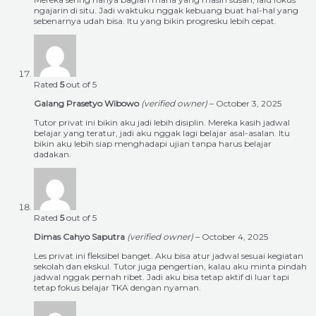
ngajarin di situ. Jadi waktuku nggak kebuang buat hal-hal yang
sebenarnya udah bisa. Itu yang bikin progresku lebih cepat.
Rated
5
out of 5
Galang Prasetyo Wibowo
(verified owner)
–
October 3, 2025
Tutor privat ini bikin aku jadi lebih disiplin. Mereka kasih jadwal
belajar yang teratur, jadi aku nggak lagi belajar asal-asalan. Itu
bikin aku lebih siap menghadapi ujian tanpa harus belajar
dadakan.
Rated
5
out of 5
Dimas Cahyo Saputra
(verified owner)
–
October 4, 2025
Les privat ini fleksibel banget. Aku bisa atur jadwal sesuai kegiatan
sekolah dan ekskul. Tutor juga pengertian, kalau aku minta pindah
jadwal nggak pernah ribet. Jadi aku bisa tetap aktif di luar tapi
tetap fokus belajar TKA dengan nyaman.