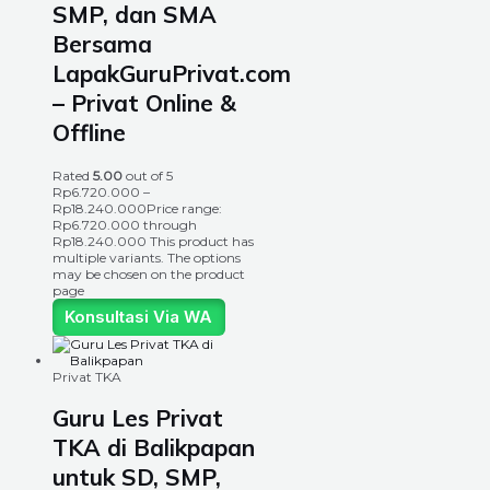
SMP, dan SMA
Bersama
LapakGuruPrivat.com
– Privat Online &
Offline
Rated
5.00
out of 5
Rp
6.720.000
–
Rp
18.240.000
Price range:
Rp6.720.000 through
Rp18.240.000
This product has
multiple variants. The options
may be chosen on the product
page
Konsultasi Via WA
Privat TKA
Guru Les Privat
TKA di Balikpapan
untuk SD, SMP,