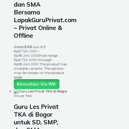
dan SMA
Bersama
LapakGuruPrivat.com
– Privat Online &
Offline
Rated
5.00
out of 5
Rp
6.720.000
–
Rp
18.240.000
Price range:
Rp6.720.000 through
Rp18.240.000
This product has
multiple variants. The options
may be chosen on the product
page
Konsultasi Via WA
Privat TKA
Guru Les Privat
TKA di Bogor
untuk SD, SMP,