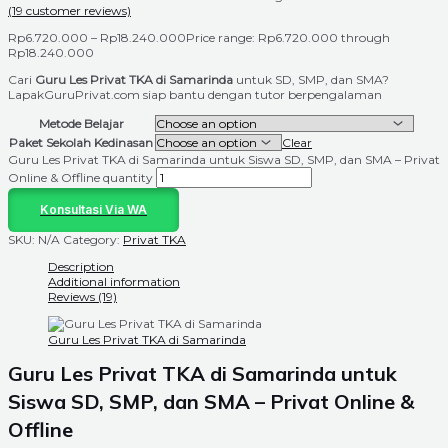
(
19
customer reviews)
Rp
6.720.000
–
Rp
18.240.000
Price range: Rp6.720.000 through
Rp18.240.000
Cari
Guru Les Privat TKA di Samarinda
untuk SD, SMP, dan SMA?
LapakGuruPrivat.com siap bantu dengan tutor berpengalaman
Metode Belajar
Paket Sekolah Kedinasan
Clear
Guru Les Privat TKA di Samarinda untuk Siswa SD, SMP, dan SMA – Privat
Online & Offline quantity
Konsultasi Via WA
SKU:
N/A
Category:
Privat TKA
Description
Additional information
Reviews (19)
Guru Les Privat TKA di Samarinda
Guru Les Privat TKA di Samarinda untuk
Siswa SD, SMP, dan SMA – Privat Online &
Offline