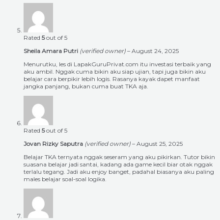
Rated
5
out of 5
Sheila Amara Putri
(verified owner)
–
August 24, 2025
Menurutku, les di LapakGuruPrivat.com itu investasi terbaik yang
aku ambil. Nggak cuma bikin aku siap ujian, tapi juga bikin aku
belajar cara berpikir lebih logis. Rasanya kayak dapet manfaat
jangka panjang, bukan cuma buat TKA aja.
Rated
5
out of 5
Jovan Rizky Saputra
(verified owner)
–
August 25, 2025
Belajar TKA ternyata nggak seseram yang aku pikirkan. Tutor bikin
suasana belajar jadi santai, kadang ada game kecil biar otak nggak
terlalu tegang. Jadi aku enjoy banget, padahal biasanya aku paling
males belajar soal-soal logika.