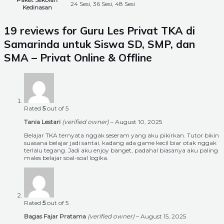
24 Sesi, 36 Sesi, 48 Sesi
Kedinasan
19 reviews for
Guru Les Privat TKA di
Samarinda untuk Siswa SD, SMP, dan
SMA – Privat Online & Offline
Rated
5
out of 5
Tania Lestari
(verified owner)
–
August 10, 2025
Belajar TKA ternyata nggak seseram yang aku pikirkan. Tutor bikin
suasana belajar jadi santai, kadang ada game kecil biar otak nggak
terlalu tegang. Jadi aku enjoy banget, padahal biasanya aku paling
males belajar soal-soal logika.
Rated
5
out of 5
Bagas Fajar Pratama
(verified owner)
–
August 15, 2025