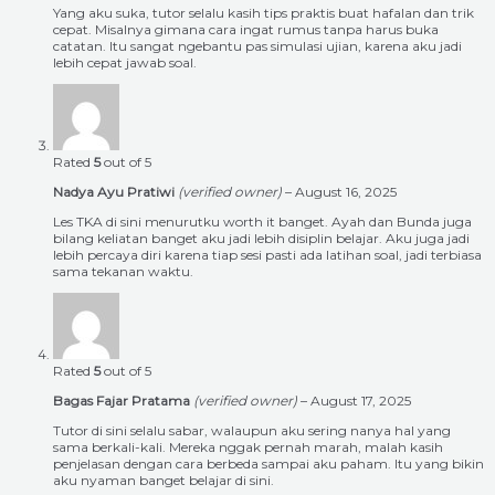
Yang aku suka, tutor selalu kasih tips praktis buat hafalan dan trik
cepat. Misalnya gimana cara ingat rumus tanpa harus buka
catatan. Itu sangat ngebantu pas simulasi ujian, karena aku jadi
lebih cepat jawab soal.
Rated
5
out of 5
Nadya Ayu Pratiwi
(verified owner)
–
August 16, 2025
Les TKA di sini menurutku worth it banget. Ayah dan Bunda juga
bilang keliatan banget aku jadi lebih disiplin belajar. Aku juga jadi
lebih percaya diri karena tiap sesi pasti ada latihan soal, jadi terbiasa
sama tekanan waktu.
Rated
5
out of 5
Bagas Fajar Pratama
(verified owner)
–
August 17, 2025
Tutor di sini selalu sabar, walaupun aku sering nanya hal yang
sama berkali-kali. Mereka nggak pernah marah, malah kasih
penjelasan dengan cara berbeda sampai aku paham. Itu yang bikin
aku nyaman banget belajar di sini.