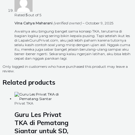
Rated
5
out of 5
Vina Cahya Maharani
(verified owner)
–
October 9, 2025
Awalnya aku bingung banget sama konsep TKA, terutama di
bagian logika yang sering bikin kepala pusing. Tapi setelah ikut les
di LapakGuruPrivat.com, aku jadi lebih paham karena tutornya
selalu kasih contoh soal yang mirip dengan ujian asli. Nggak cuma
itu, mereka juga sabar banget jelasin berulang-ulang sampai aku
bener-bener ngerti. Sekarang kalau ngerjain latihan, aku bisa lebih
cepat dan nggak panikan lagi.
Only logged in customers who have purchased this product may leave a
review.
Related products
Privat TKA
Guru Les Privat
TKA di Pematang
Siantar untuk SD,