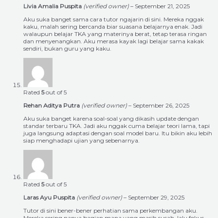
Livia Amalia Puspita
(verified owner)
–
September 21, 2025
Aku suka banget sama cara tutor ngajarin di sini. Mereka nggak
kaku, malah sering bercanda biar suasana belajarnya enak. Jadi
walaupun belajar TKA yang materinya berat, tetap terasa ringan
dan menyenangkan. Aku merasa kayak lagi belajar sama kakak
sendiri, bukan guru yang kaku.
Rated
5
out of 5
Rehan Aditya Putra
(verified owner)
–
September 26, 2025
Aku suka banget karena soal-soal yang dikasih update dengan
standar terbaru TKA. Jadi aku nggak cuma belajar teori lama, tapi
juga langsung adaptasi dengan soal model baru. Itu bikin aku lebih
siap menghadapi ujian yang sebenarnya.
Rated
5
out of 5
Laras Ayu Puspita
(verified owner)
–
September 29, 2025
Tutor di sini bener-bener perhatian sama perkembangan aku.
Mereka sering nanya bagian mana yang masih susah, lalu fokus