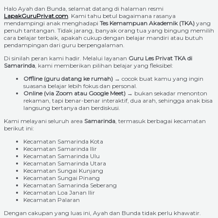
Halo Ayah dan Bunda, selamat datang di halaman resmi
LapakGuruPrivat.com
. Kami tahu betul bagaimana rasanya
mendampingi anak menghadapi
Tes Kemampuan Akademik (TKA)
yang
penuh tantangan. Tidak jarang, banyak orang tua yang bingung memilih
cara belajar terbaik, apakah cukup dengan belajar mandiri atau butuh
pendampingan dari guru berpengalaman.
Di sinilah peran kami hadir. Melalui layanan
Guru Les Privat TKA di
Samarinda
, kami memberikan pilihan belajar yang fleksibel:
Offline (guru datang ke rumah)
→ cocok buat kamu yang ingin
suasana belajar lebih fokus dan personal.
Online (via Zoom atau Google Meet)
→ bukan sekadar menonton
rekaman, tapi benar-benar interaktif, dua arah, sehingga anak bisa
langsung bertanya dan berdiskusi.
Kami melayani seluruh area
Samarinda
, termasuk berbagai kecamatan
berikut ini:
Kecamatan Samarinda Kota
Kecamatan Samarinda Ilir
Kecamatan Samarinda Ulu
Kecamatan Samarinda Utara
Kecamatan Sungai Kunjang
Kecamatan Sungai Pinang
Kecamatan Samarinda Seberang
Kecamatan Loa Janan Ilir
Kecamatan Palaran
Dengan cakupan yang luas ini, Ayah dan Bunda tidak perlu khawatir.