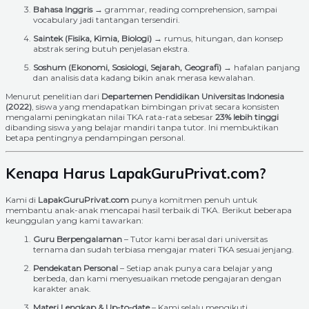
Bahasa Inggris
→ grammar, reading comprehension, sampai
vocabulary jadi tantangan tersendiri.
Saintek (Fisika, Kimia, Biologi)
→ rumus, hitungan, dan konsep
abstrak sering butuh penjelasan ekstra.
Soshum (Ekonomi, Sosiologi, Sejarah, Geografi)
→ hafalan panjang
dan analisis data kadang bikin anak merasa kewalahan.
Menurut penelitian dari
Departemen Pendidikan Universitas Indonesia
(2022)
, siswa yang mendapatkan bimbingan privat secara konsisten
mengalami peningkatan nilai TKA rata-rata sebesar
23% lebih tinggi
dibanding siswa yang belajar mandiri tanpa tutor. Ini membuktikan
betapa pentingnya pendampingan personal.
Kenapa Harus LapakGuruPrivat.com?
Kami di
LapakGuruPrivat.com
punya komitmen penuh untuk
membantu anak-anak mencapai hasil terbaik di TKA. Berikut beberapa
keunggulan yang kami tawarkan:
Guru Berpengalaman
– Tutor kami berasal dari universitas
ternama dan sudah terbiasa mengajar materi TKA sesuai jenjang.
Pendekatan Personal
– Setiap anak punya cara belajar yang
berbeda, dan kami menyesuaikan metode pengajaran dengan
karakter anak.
Materi Lengkap & Up-to-date
– Kami selalu mengikuti