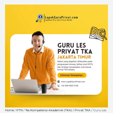
Skip
Guru
Price
to
Les
range:
content
Privat
Rp6.720.000
TKA
through
di
Rp18.240.000
Jakarta
Timur
untuk
SD,
SMP,
dan
SMA
Bersama
LapakGuruPrivat.com
–
Privat
Online
&
Offline
quantity
Home
/
PTN
/
Tes Kompetensi Akademik (TKA)
/
Privat TKA
/ Guru Les