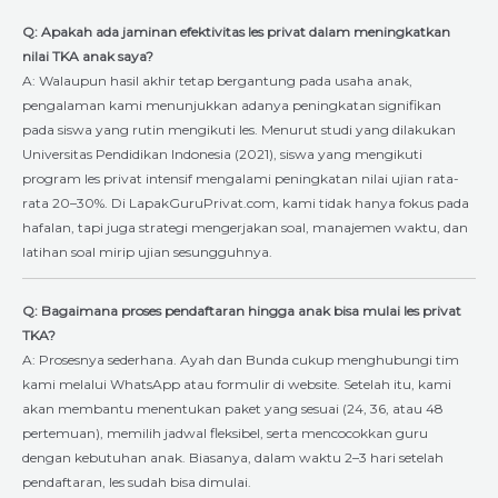
Q: Apakah ada jaminan efektivitas les privat dalam meningkatkan
nilai TKA anak saya?
A: Walaupun hasil akhir tetap bergantung pada usaha anak,
pengalaman kami menunjukkan adanya peningkatan signifikan
pada siswa yang rutin mengikuti les. Menurut studi yang dilakukan
Universitas Pendidikan Indonesia (2021), siswa yang mengikuti
program les privat intensif mengalami peningkatan nilai ujian rata-
rata 20–30%. Di LapakGuruPrivat.com, kami tidak hanya fokus pada
hafalan, tapi juga strategi mengerjakan soal, manajemen waktu, dan
latihan soal mirip ujian sesungguhnya.
Q: Bagaimana proses pendaftaran hingga anak bisa mulai les privat
TKA?
A: Prosesnya sederhana. Ayah dan Bunda cukup menghubungi tim
kami melalui WhatsApp atau formulir di website. Setelah itu, kami
akan membantu menentukan paket yang sesuai (24, 36, atau 48
pertemuan), memilih jadwal fleksibel, serta mencocokkan guru
dengan kebutuhan anak. Biasanya, dalam waktu 2–3 hari setelah
pendaftaran, les sudah bisa dimulai.