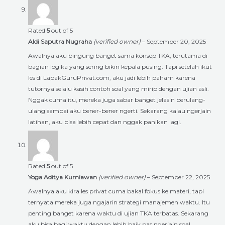
Rated
5
out of 5
Aldi Saputra Nugraha
(verified owner)
–
September 20, 2025
Awalnya aku bingung banget sama konsep TKA, terutama di
bagian logika yang sering bikin kepala pusing. Tapi setelah ikut
les di LapakGuruPrivat.com, aku jadi lebih paham karena
tutornya selalu kasih contoh soal yang mirip dengan ujian asli.
Nggak cuma itu, mereka juga sabar banget jelasin berulang-
ulang sampai aku bener-bener ngerti. Sekarang kalau ngerjain
latihan, aku bisa lebih cepat dan nggak panikan lagi.
Rated
5
out of 5
Yoga Aditya Kurniawan
(verified owner)
–
September 22, 2025
Awalnya aku kira les privat cuma bakal fokus ke materi, tapi
ternyata mereka juga ngajarin strategi manajemen waktu. Itu
penting banget karena waktu di ujian TKA terbatas. Sekarang
aku bisa bagi waktu dengan lebih baik pas ngerjain soal.