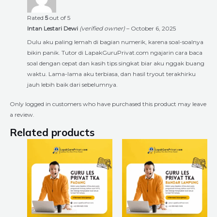
Rated
5
out of 5
Intan Lestari Dewi
(verified owner)
–
October 6, 2025
Dulu aku paling lemah di bagian numerik, karena soal-soalnya
bikin panik. Tutor di LapakGuruPrivat.com ngajarin cara baca
soal dengan cepat dan kasih tips singkat biar aku nggak buang
waktu. Lama-lama aku terbiasa, dan hasil tryout terakhirku
jauh lebih baik dari sebelumnya.
Only logged in customers who have purchased this product may leave
a review.
Related products
Price
Price
This
This
range:
range:
product
product
Rp6.720.000
Rp6.720.00
through
through
has
has
Rp18.240.000
Rp18.240.0
multiple
multiple
variants.
variants.
The
The
options
options