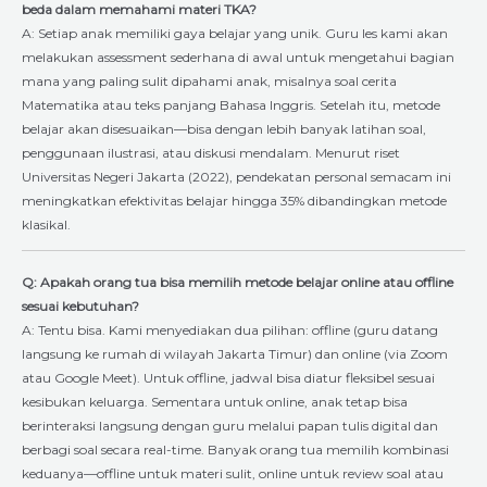
beda dalam memahami materi TKA?
A: Setiap anak memiliki gaya belajar yang unik. Guru les kami akan
melakukan assessment sederhana di awal untuk mengetahui bagian
mana yang paling sulit dipahami anak, misalnya soal cerita
Matematika atau teks panjang Bahasa Inggris. Setelah itu, metode
belajar akan disesuaikan—bisa dengan lebih banyak latihan soal,
penggunaan ilustrasi, atau diskusi mendalam. Menurut riset
Universitas Negeri Jakarta (2022), pendekatan personal semacam ini
meningkatkan efektivitas belajar hingga 35% dibandingkan metode
klasikal.
Q: Apakah orang tua bisa memilih metode belajar online atau offline
sesuai kebutuhan?
A: Tentu bisa. Kami menyediakan dua pilihan: offline (guru datang
langsung ke rumah di wilayah Jakarta Timur) dan online (via Zoom
atau Google Meet). Untuk offline, jadwal bisa diatur fleksibel sesuai
kesibukan keluarga. Sementara untuk online, anak tetap bisa
berinteraksi langsung dengan guru melalui papan tulis digital dan
berbagi soal secara real-time. Banyak orang tua memilih kombinasi
keduanya—offline untuk materi sulit, online untuk review soal atau