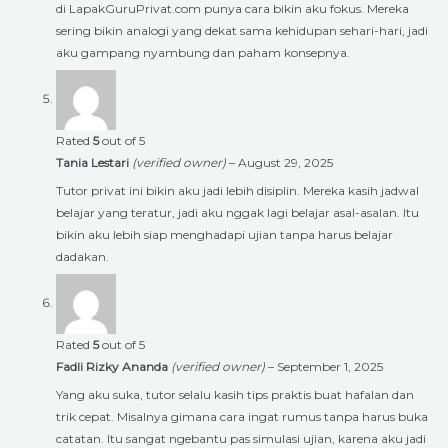
di LapakGuruPrivat.com punya cara bikin aku fokus. Mereka
sering bikin analogi yang dekat sama kehidupan sehari-hari, jadi
aku gampang nyambung dan paham konsepnya.
Rated
5
out of 5
Tania Lestari
(verified owner)
–
August 29, 2025
Tutor privat ini bikin aku jadi lebih disiplin. Mereka kasih jadwal
belajar yang teratur, jadi aku nggak lagi belajar asal-asalan. Itu
bikin aku lebih siap menghadapi ujian tanpa harus belajar
dadakan.
Rated
5
out of 5
Fadli Rizky Ananda
(verified owner)
–
September 1, 2025
Yang aku suka, tutor selalu kasih tips praktis buat hafalan dan
trik cepat. Misalnya gimana cara ingat rumus tanpa harus buka
catatan. Itu sangat ngebantu pas simulasi ujian, karena aku jadi