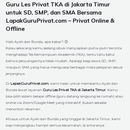
Guru Les Privat TKA di Jakarta Timur
untuk SD, SMP, dan SMA Bersama
LapakGuruPrivat.com – Privat Online &
Offline
Halo Ayah dan Bunda, apa kabar? 😊
Kalau sekarang kamu sedang sibuk menyiapkan putra-putri tercinta
menghadapi Tes Kemampuan Akademik (TKA), tentu tahu betul
bahwa perjuangannya tidak mudah. Apalagi bagi siswa SD, SMP,
maupun SMA yang harus menguasai berbagai mata pelajaran sesuai
jenjangnya.
Di
LapakGuruPrivat.com
, kami hadir untuk membantu Ayah dan
Bunda lewat layanan
Guru Les Privat TKA di Jakarta Timur
. Kamu
bisa pilih sistem belajar offline (guru datang langsung ke rumah) atau
online via Zoom/Google Meet yang interaktif, bukan sekadar
menonton rekaman.
Khusus untuk Ayah dan Bunda yang tinggal di Jakarta Timur, kami
siap menjangkau hampir semua kecamatan, di antaranya: