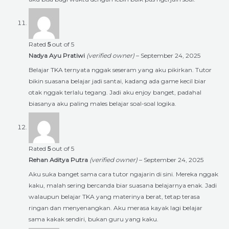
Rated
5
out of 5
Nadya Ayu Pratiwi
(verified owner)
–
September 24, 2025
Belajar TKA ternyata nggak seseram yang aku pikirkan. Tutor
bikin suasana belajar jadi santai, kadang ada game kecil biar
otak nggak terlalu tegang. Jadi aku enjoy banget, padahal
biasanya aku paling males belajar soal-soal logika.
Rated
5
out of 5
Rehan Aditya Putra
(verified owner)
–
September 24, 2025
Aku suka banget sama cara tutor ngajarin di sini. Mereka nggak
kaku, malah sering bercanda biar suasana belajarnya enak. Jadi
walaupun belajar TKA yang materinya berat, tetap terasa
ringan dan menyenangkan. Aku merasa kayak lagi belajar
sama kakak sendiri, bukan guru yang kaku.