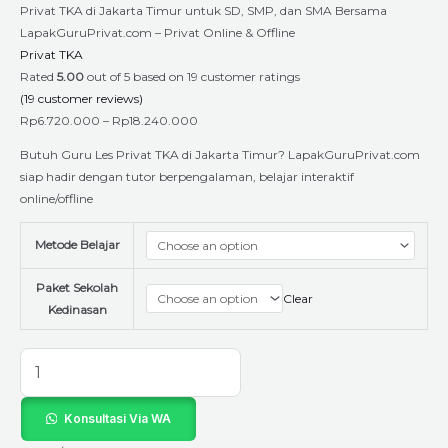
Privat TKA di Jakarta Timur untuk SD, SMP, dan SMA Bersama
LapakGuruPrivat.com – Privat Online & Offline
Privat TKA
Rated
5.00
out of 5 based on
19
customer ratings
(
19
customer reviews)
Rp
6.720.000
–
Rp
18.240.000
Butuh Guru Les Privat TKA di Jakarta Timur? LapakGuruPrivat.com
siap hadir dengan tutor berpengalaman, belajar interaktif
online/offline
Metode Belajar
Paket Sekolah
Clear
Kedinasan
Konsultasi Via WA