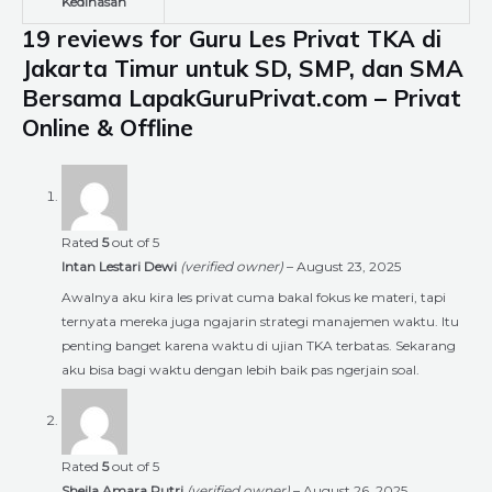
Kedinasan
19 reviews for
Guru Les Privat TKA di
Jakarta Timur untuk SD, SMP, dan SMA
Bersama LapakGuruPrivat.com – Privat
Online & Offline
Rated
5
out of 5
Intan Lestari Dewi
(verified owner)
–
August 23, 2025
Awalnya aku kira les privat cuma bakal fokus ke materi, tapi
ternyata mereka juga ngajarin strategi manajemen waktu. Itu
penting banget karena waktu di ujian TKA terbatas. Sekarang
aku bisa bagi waktu dengan lebih baik pas ngerjain soal.
Rated
5
out of 5
Sheila Amara Putri
(verified owner)
–
August 26, 2025