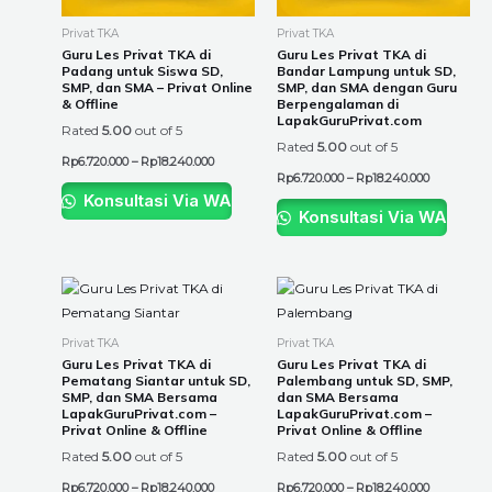
may
may
be
be
Privat TKA
Privat TKA
chosen
chosen
Guru Les Privat TKA di
Guru Les Privat TKA di
Padang untuk Siswa SD,
Bandar Lampung untuk SD,
on
on
SMP, dan SMA – Privat Online
SMP, dan SMA dengan Guru
the
the
& Offline
Berpengalaman di
LapakGuruPrivat.com
product
product
Rated
5.00
out of 5
Rated
5.00
out of 5
page
page
Rp
6.720.000
–
Rp
18.240.000
Rp
6.720.000
–
Rp
18.240.000
Konsultasi Via WA
Konsultasi Via WA
Price
Price
This
This
range:
range:
product
product
Rp6.720.000
Rp6.720.00
through
through
has
has
Privat TKA
Privat TKA
Rp18.240.000
Rp18.240.0
multiple
multiple
Guru Les Privat TKA di
Guru Les Privat TKA di
Pematang Siantar untuk SD,
Palembang untuk SD, SMP,
variants.
variants.
SMP, dan SMA Bersama
dan SMA Bersama
The
The
LapakGuruPrivat.com –
LapakGuruPrivat.com –
Privat Online & Offline
Privat Online & Offline
options
options
Rated
5.00
out of 5
Rated
5.00
out of 5
may
may
be
be
Rp
6.720.000
–
Rp
18.240.000
Rp
6.720.000
–
Rp
18.240.000