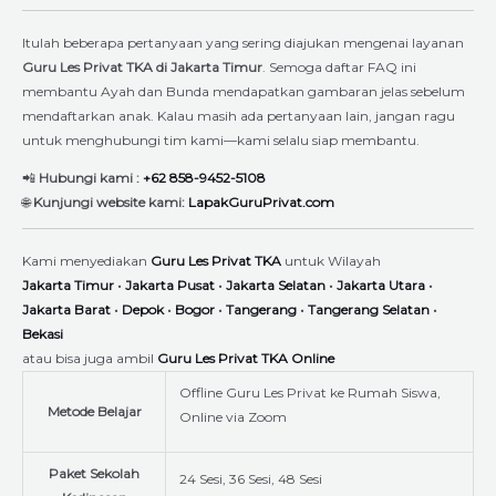
Itulah beberapa pertanyaan yang sering diajukan mengenai layanan
Guru Les Privat TKA di Jakarta Timur
. Semoga daftar FAQ ini
membantu Ayah dan Bunda mendapatkan gambaran jelas sebelum
mendaftarkan anak. Kalau masih ada pertanyaan lain, jangan ragu
untuk menghubungi tim kami—kami selalu siap membantu.
📲
Hubungi kami :
+62 858-9452-5108
🌐
Kunjungi website kami:
LapakGuruPrivat.com
Kami menyediakan
Guru Les Privat TKA
untuk Wilayah
Jakarta Timur
•
Jakarta Pusat
•
Jakarta Selatan
•
Jakarta Utara
•
Jakarta Barat
•
Depok
•
Bogor
•
Tangerang
•
Tangerang Selatan
•
Bekasi
atau bisa juga ambil
Guru Les Privat TKA Online
Offline Guru Les Privat ke Rumah Siswa,
Metode Belajar
Online via Zoom
Paket Sekolah
24 Sesi, 36 Sesi, 48 Sesi