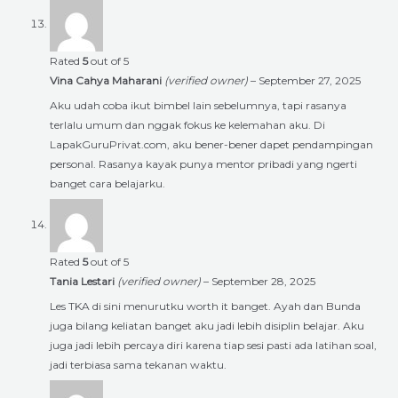
Rated
5
out of 5
Vina Cahya Maharani
(verified owner)
–
September 27, 2025
Aku udah coba ikut bimbel lain sebelumnya, tapi rasanya
terlalu umum dan nggak fokus ke kelemahan aku. Di
LapakGuruPrivat.com, aku bener-bener dapet pendampingan
personal. Rasanya kayak punya mentor pribadi yang ngerti
banget cara belajarku.
Rated
5
out of 5
Tania Lestari
(verified owner)
–
September 28, 2025
Les TKA di sini menurutku worth it banget. Ayah dan Bunda
juga bilang keliatan banget aku jadi lebih disiplin belajar. Aku
juga jadi lebih percaya diri karena tiap sesi pasti ada latihan soal,
jadi terbiasa sama tekanan waktu.