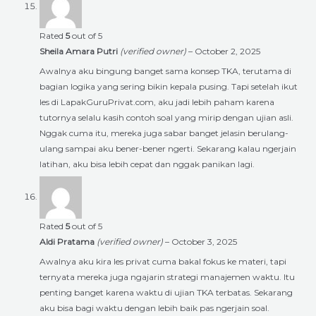
Rated
5
out of 5
Sheila Amara Putri
(verified owner)
–
October 2, 2025
Awalnya aku bingung banget sama konsep TKA, terutama di
bagian logika yang sering bikin kepala pusing. Tapi setelah ikut
les di LapakGuruPrivat.com, aku jadi lebih paham karena
tutornya selalu kasih contoh soal yang mirip dengan ujian asli.
Nggak cuma itu, mereka juga sabar banget jelasin berulang-
ulang sampai aku bener-bener ngerti. Sekarang kalau ngerjain
latihan, aku bisa lebih cepat dan nggak panikan lagi.
Rated
5
out of 5
Aldi Pratama
(verified owner)
–
October 3, 2025
Awalnya aku kira les privat cuma bakal fokus ke materi, tapi
ternyata mereka juga ngajarin strategi manajemen waktu. Itu
penting banget karena waktu di ujian TKA terbatas. Sekarang
aku bisa bagi waktu dengan lebih baik pas ngerjain soal.