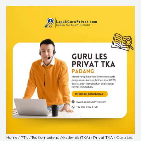
Skip
Guru
Price
to
Les
range:
content
Privat
Rp6.720.000
TKA
through
di
Rp18.240.000
Padang
untuk
Siswa
SD,
SMP,
dan
SMA
–
Privat
Online
&
Offline
quantity
Home
/
PTN
/
Tes Kompetensi Akademik (TKA)
/
Privat TKA
/ Guru Les