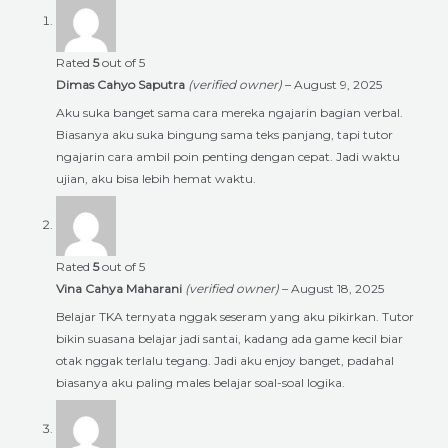
Rated
5
out of 5
Dimas Cahyo Saputra
(verified owner)
–
August 9, 2025
Aku suka banget sama cara mereka ngajarin bagian verbal.
Biasanya aku suka bingung sama teks panjang, tapi tutor
ngajarin cara ambil poin penting dengan cepat. Jadi waktu
ujian, aku bisa lebih hemat waktu.
Rated
5
out of 5
Vina Cahya Maharani
(verified owner)
–
August 18, 2025
Belajar TKA ternyata nggak seseram yang aku pikirkan. Tutor
bikin suasana belajar jadi santai, kadang ada game kecil biar
otak nggak terlalu tegang. Jadi aku enjoy banget, padahal
biasanya aku paling males belajar soal-soal logika.