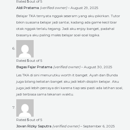
Rated
5
out of 5
Aldi Pratama
(verified owner)
–
August 29, 2025
Belajar TKA ternyata nggak seseram yang aku pikirkan. Tutor
bikin suasana belajar jadi santai, kadang ada game kecil biar
otak nggak terlalu tegang. Jadi aku enjoy banget, padahal
biasanya aku paling males belajar soal-soal logika.
Rated
5
out of 5
Bagas Fajar Pratama
(verified owner)
–
August 30, 2025
Les TKA di sini menurutku worth it banget. Ayah dan Bunda
juga bilang keliatan banget aku jadi lebih disiplin belajar. Aku
juga jadi lebih percaya diri karena tiap sesi pasti ada latihan soal,
jadi terbiasa sama tekanan waktu.
Rated
5
out of 5
Jovan Rizky Saputra
(verified owner)
–
September 6, 2025