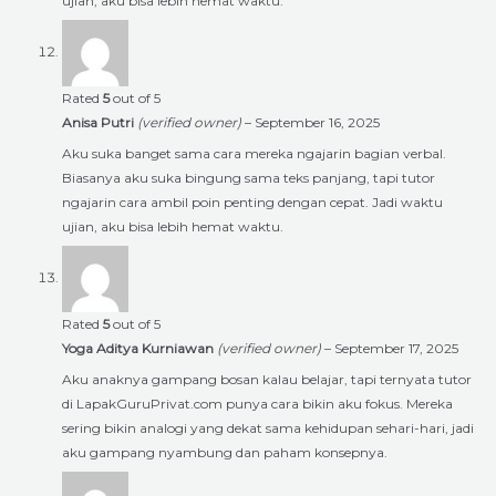
ujian, aku bisa lebih hemat waktu.
Rated
5
out of 5
Anisa Putri
(verified owner)
–
September 16, 2025
Aku suka banget sama cara mereka ngajarin bagian verbal.
Biasanya aku suka bingung sama teks panjang, tapi tutor
ngajarin cara ambil poin penting dengan cepat. Jadi waktu
ujian, aku bisa lebih hemat waktu.
Rated
5
out of 5
Yoga Aditya Kurniawan
(verified owner)
–
September 17, 2025
Aku anaknya gampang bosan kalau belajar, tapi ternyata tutor
di LapakGuruPrivat.com punya cara bikin aku fokus. Mereka
sering bikin analogi yang dekat sama kehidupan sehari-hari, jadi
aku gampang nyambung dan paham konsepnya.