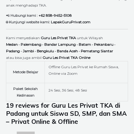
anak menghadapi TKA.
📲
Hubungi kami :
+62 858-9452-5108
🌐
Kunjungi website kami:
LapakGuruPrivat.com
Kami menyediakan
Guru Les Privat TKA
untuk Wilayah
Medan
•
Palembang
•
Bandar Lampung
•
Batam
•
Pekanbaru
•
Padang
•
Jambi
•
Bengkulu
•
Banda Aceh
•
Pematang Siantar
atau bisa juga ambil
Guru Les Privat TKA Online
Offline Guru Les Privat ke Rumah Siswa,
Metode Belajar
Online via Zoom
Paket Sekolah
24 Sesi, 36 Sesi, 48 Sesi
Kedinasan
19 reviews for
Guru Les Privat TKA di
Padang untuk Siswa SD, SMP, dan SMA
– Privat Online & Offline