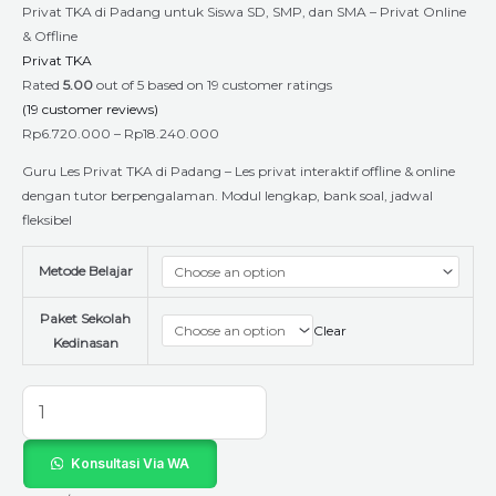
Privat TKA di Padang untuk Siswa SD, SMP, dan SMA – Privat Online
& Offline
Privat TKA
Rated
5.00
out of 5 based on
19
customer ratings
(
19
customer reviews)
Rp
6.720.000
–
Rp
18.240.000
Guru Les Privat TKA di Padang – Les privat interaktif offline & online
dengan tutor berpengalaman. Modul lengkap, bank soal, jadwal
fleksibel
Metode Belajar
Paket Sekolah
Clear
Kedinasan
Konsultasi Via WA