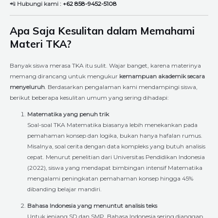
📲
Hubungi kami :
+62 858-9452-5108
Apa Saja Kesulitan dalam Memahami
Materi TKA?
Banyak siswa merasa TKA itu sulit. Wajar banget, karena materinya
memang dirancang untuk mengukur
kemampuan akademik secara
menyeluruh
. Berdasarkan pengalaman kami mendampingi siswa,
berikut beberapa kesulitan umum yang sering dihadapi:
Matematika yang penuh trik
Soal-soal TKA Matematika biasanya lebih menekankan pada
pemahaman konsep dan logika, bukan hanya hafalan rumus.
Misalnya, soal cerita dengan data kompleks yang butuh analisis
cepat. Menurut penelitian dari Universitas Pendidikan Indonesia
(2022), siswa yang mendapat bimbingan intensif Matematika
mengalami peningkatan pemahaman konsep hingga 45%
dibanding belajar mandiri.
Bahasa Indonesia yang menuntut analisis teks
Untuk jenjang SD dan SMP, Bahasa Indonesia sering dianggap