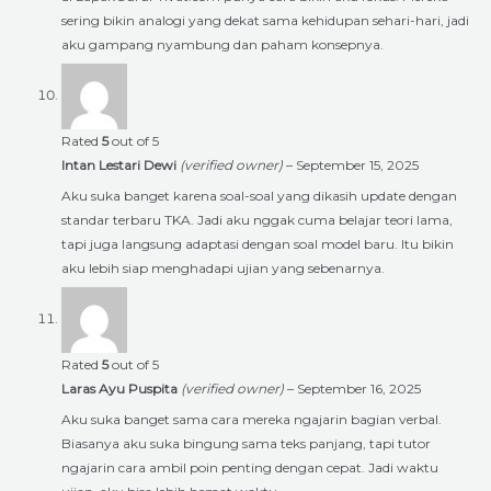
sering bikin analogi yang dekat sama kehidupan sehari-hari, jadi
aku gampang nyambung dan paham konsepnya.
Rated
5
out of 5
Intan Lestari Dewi
(verified owner)
–
September 15, 2025
Aku suka banget karena soal-soal yang dikasih update dengan
standar terbaru TKA. Jadi aku nggak cuma belajar teori lama,
tapi juga langsung adaptasi dengan soal model baru. Itu bikin
aku lebih siap menghadapi ujian yang sebenarnya.
Rated
5
out of 5
Laras Ayu Puspita
(verified owner)
–
September 16, 2025
Aku suka banget sama cara mereka ngajarin bagian verbal.
Biasanya aku suka bingung sama teks panjang, tapi tutor
ngajarin cara ambil poin penting dengan cepat. Jadi waktu