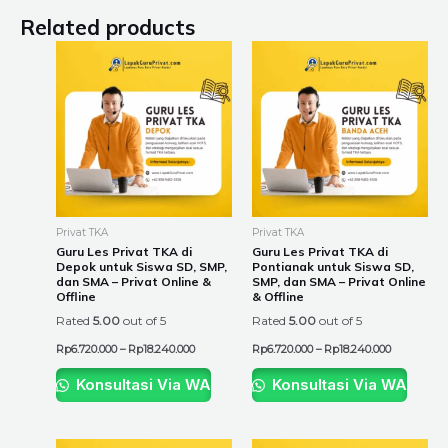
Related products
Price
Price
This
This
range:
range:
product
product
Rp6.720.000
Rp6.720.00
through
through
has
has
Rp18.240.000
Rp18.240.0
multiple
multiple
variants.
variants.
The
The
options
options
may
may
be
be
Privat TKA
Privat TKA
chosen
chosen
Guru Les Privat TKA di
Guru Les Privat TKA di
Depok untuk Siswa SD, SMP,
Pontianak untuk Siswa SD,
on
on
dan SMA – Privat Online &
SMP, dan SMA – Privat Online
the
the
Offline
& Offline
product
product
Rated
5.00
out of 5
Rated
5.00
out of 5
page
page
Rp
6.720.000
–
Rp
18.240.000
Rp
6.720.000
–
Rp
18.240.000
Konsultasi Via WA
Konsultasi Via WA
Price
Price