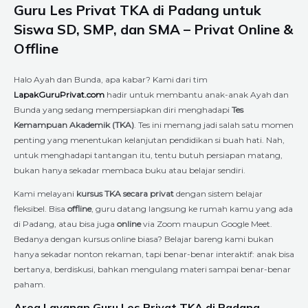
Guru Les Privat TKA di Padang untuk
Siswa SD, SMP, dan SMA – Privat Online &
Offline
Halo Ayah dan Bunda, apa kabar? Kami dari tim
LapakGuruPrivat.com
hadir untuk membantu anak-anak Ayah dan
Bunda yang sedang mempersiapkan diri menghadapi
Tes
Kemampuan Akademik (TKA)
. Tes ini memang jadi salah satu momen
penting yang menentukan kelanjutan pendidikan si buah hati. Nah,
untuk menghadapi tantangan itu, tentu butuh persiapan matang,
bukan hanya sekadar membaca buku atau belajar sendiri.
Kami melayani
kursus TKA secara privat
dengan sistem belajar
fleksibel. Bisa
offline
, guru datang langsung ke rumah kamu yang ada
di Padang, atau bisa juga
online
via Zoom maupun Google Meet.
Bedanya dengan kursus online biasa? Belajar bareng kami bukan
hanya sekadar nonton rekaman, tapi benar-benar interaktif: anak bisa
bertanya, berdiskusi, bahkan mengulang materi sampai benar-benar
paham.
Area Layanan Guru Les Privat TKA di Padang