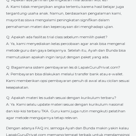
A: Kami tidak menjanjikan angka tertentu karena hasil belajar juga
tergantung usaha anak. Namun, berdasarkan pengalaman kami,
mayoritas siswa mengalami peningkatan signifikan dalam
pemahaman materi dan kepercayaan diri menghadapi ujian.
Q: Apakah ada fasilitas trial class sebelum memilih paket?
A: Ya, kami menyediakan kelas percobaan agar anak bisa mengenal
metode guru dan gaya belajarnya. Setelah itu, Ayah dan Bunda bisa
memutuskan apakah ingin lanjut dengan paket yang ada.
Q: Bagaimana sistem pembayaran les di LapakGuruPrivat.com?
A: Pembayaran bisa dilakukan melalui transfer bank atau e-wallet.
Kami memberikan opsi pembayaran penuh di awal atau cicilan sesuai
kesepakatan.
Q: Apakah materi les sudah sesuai dengan kurikulum terbaru?
A: Ya. Kami selalu update materi sesuai dengan kurikulum nasional
dan kisi-kisi terbaru TKA. Guru kami juga rutin mengikuti pelatihan
agar metode mengajarnya tetap relevan.
Dengan adanya FAQ ini, semoga Ayah dan Bunda makin yakin kalau
LapakGuruPrivat.com memang tempat terbaik untuk mendampingi