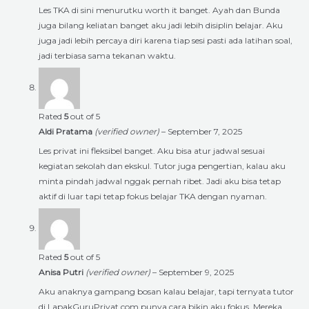
Les TKA di sini menurutku worth it banget. Ayah dan Bunda
juga bilang keliatan banget aku jadi lebih disiplin belajar. Aku
juga jadi lebih percaya diri karena tiap sesi pasti ada latihan soal,
jadi terbiasa sama tekanan waktu.
Rated
5
out of 5
Aldi Pratama
(verified owner)
–
September 7, 2025
Les privat ini fleksibel banget. Aku bisa atur jadwal sesuai
kegiatan sekolah dan ekskul. Tutor juga pengertian, kalau aku
minta pindah jadwal nggak pernah ribet. Jadi aku bisa tetap
aktif di luar tapi tetap fokus belajar TKA dengan nyaman.
Rated
5
out of 5
Anisa Putri
(verified owner)
–
September 9, 2025
Aku anaknya gampang bosan kalau belajar, tapi ternyata tutor
di LapakGuruPrivat.com punya cara bikin aku fokus. Mereka