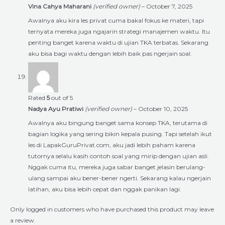
Vina Cahya Maharani
(verified owner)
–
October 7, 2025
Awalnya aku kira les privat cuma bakal fokus ke materi, tapi
ternyata mereka juga ngajarin strategi manajemen waktu. Itu
penting banget karena waktu di ujian TKA terbatas. Sekarang
aku bisa bagi waktu dengan lebih baik pas ngerjain soal.
Rated
5
out of 5
Nadya Ayu Pratiwi
(verified owner)
–
October 10, 2025
Awalnya aku bingung banget sama konsep TKA, terutama di
bagian logika yang sering bikin kepala pusing. Tapi setelah ikut
les di LapakGuruPrivat.com, aku jadi lebih paham karena
tutornya selalu kasih contoh soal yang mirip dengan ujian asli.
Nggak cuma itu, mereka juga sabar banget jelasin berulang-
ulang sampai aku bener-bener ngerti. Sekarang kalau ngerjain
latihan, aku bisa lebih cepat dan nggak panikan lagi.
Only logged in customers who have purchased this product may leave
a review.