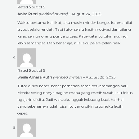
Rated
5
out of 5
Anisa Putri
(verified owner)
–
August 24, 2025
Waktu pertama kali ikut, aku masih minder banget karena nilai
tryout selalu rendah. Tapi tutor selalu kasih motivasi dan bilang
kalau semua orang punya proses. Kata-kata itu bikin aku jadi
lebih semangat. Dan bener aja, nilai aku pelan-pelan naik.
Rated
5
out of 5
Sheila Amara Putri
(verified owner)
–
August 28, 2025
Tutor di sini bener-bener perhatian sama perkembangan aku.
Mereka sering nanya bagian mana yang masih susah, lalu fokus
ngajarin di situ. Jadi waktuku nggak kebuang buat hal-hal
yang sebenarnya udah bisa. Itu yang bikin progresku lebih
cepat.