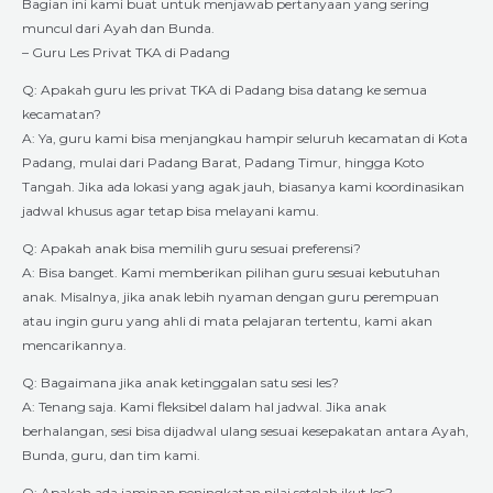
Bagian ini kami buat untuk menjawab pertanyaan yang sering
muncul dari Ayah dan Bunda.
– Guru Les Privat TKA di Padang
Q: Apakah guru les privat TKA di Padang bisa datang ke semua
kecamatan?
A: Ya, guru kami bisa menjangkau hampir seluruh kecamatan di Kota
Padang, mulai dari Padang Barat, Padang Timur, hingga Koto
Tangah. Jika ada lokasi yang agak jauh, biasanya kami koordinasikan
jadwal khusus agar tetap bisa melayani kamu.
Q: Apakah anak bisa memilih guru sesuai preferensi?
A: Bisa banget. Kami memberikan pilihan guru sesuai kebutuhan
anak. Misalnya, jika anak lebih nyaman dengan guru perempuan
atau ingin guru yang ahli di mata pelajaran tertentu, kami akan
mencarikannya.
Q: Bagaimana jika anak ketinggalan satu sesi les?
A: Tenang saja. Kami fleksibel dalam hal jadwal. Jika anak
berhalangan, sesi bisa dijadwal ulang sesuai kesepakatan antara Ayah,
Bunda, guru, dan tim kami.
Q: Apakah ada jaminan peningkatan nilai setelah ikut les?