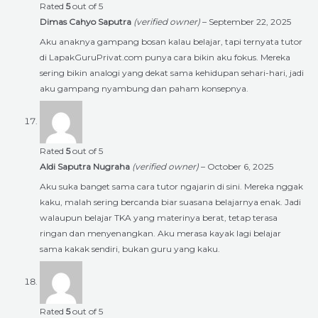
Rated
5
out of 5
Dimas Cahyo Saputra
(verified owner)
–
September 22, 2025
Aku anaknya gampang bosan kalau belajar, tapi ternyata tutor
di LapakGuruPrivat.com punya cara bikin aku fokus. Mereka
sering bikin analogi yang dekat sama kehidupan sehari-hari, jadi
aku gampang nyambung dan paham konsepnya.
Rated
5
out of 5
Aldi Saputra Nugraha
(verified owner)
–
October 6, 2025
Aku suka banget sama cara tutor ngajarin di sini. Mereka nggak
kaku, malah sering bercanda biar suasana belajarnya enak. Jadi
walaupun belajar TKA yang materinya berat, tetap terasa
ringan dan menyenangkan. Aku merasa kayak lagi belajar
sama kakak sendiri, bukan guru yang kaku.
Rated
5
out of 5