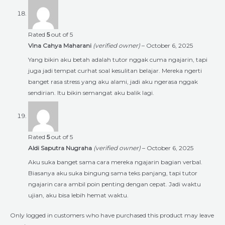
Rated
5
out of 5
Vina Cahya Maharani
(verified owner)
–
October 6, 2025
Yang bikin aku betah adalah tutor nggak cuma ngajarin, tapi
juga jadi tempat curhat soal kesulitan belajar. Mereka ngerti
banget rasa stress yang aku alami, jadi aku ngerasa nggak
sendirian. Itu bikin semangat aku balik lagi.
Rated
5
out of 5
Aldi Saputra Nugraha
(verified owner)
–
October 6, 2025
Aku suka banget sama cara mereka ngajarin bagian verbal.
Biasanya aku suka bingung sama teks panjang, tapi tutor
ngajarin cara ambil poin penting dengan cepat. Jadi waktu
ujian, aku bisa lebih hemat waktu.
Only logged in customers who have purchased this product may leave