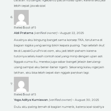
catatan. Itu sangat ngebantu pas simulasi ujian, karena aku jadi
lebih cepat jawab soal.
Rated
5
out of 5
Aldi Pratama
(verified owner)
–
August 22, 2025
Awalnya aku bingung banget sama konsep TKA, terutama di
bagian logika yang sering bikin kepala pusing. Tapi setelah ikut
les di LapakGuruPrivat.com, aku jadi lebih paham karena
tutornya selalu kasih contoh soal yang mirip dengan ujian asli.
Nggak cuma itu, mereka juga sabar banget jelasin berulang-
ulang sampai aku bener-bener ngerti. Sekarang kalau ngerjain
latihan, aku bisa lebih cepat dan nggak panikan lagi.
Rated
5
out of 5
Yoga Aditya Kurniawan
(verified owner)
–
August 30, 2025
Dulu aku paling lemah di bagian numerik, karena soal-soalnya