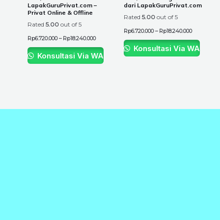
The
The
LapakGuruPrivat.com –
dari LapakGuruPrivat.com
Privat Online & Offline
options
options
Rated
5.00
out of 5
Rated
5.00
out of 5
may
may
Rp
6.720.000
–
Rp
18.240.000
be
be
Rp
6.720.000
–
Rp
18.240.000
chosen
chosen
Konsultasi Via WA
Konsultasi Via WA
on
on
the
the
product
product
page
page