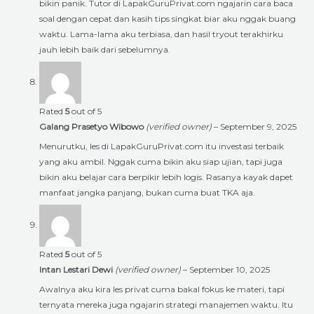
bikin panik. Tutor di LapakGuruPrivat.com ngajarin cara baca
soal dengan cepat dan kasih tips singkat biar aku nggak buang
waktu. Lama-lama aku terbiasa, dan hasil tryout terakhirku
jauh lebih baik dari sebelumnya.
Rated
5
out of 5
Galang Prasetyo Wibowo
(verified owner)
–
September 9, 2025
Menurutku, les di LapakGuruPrivat.com itu investasi terbaik
yang aku ambil. Nggak cuma bikin aku siap ujian, tapi juga
bikin aku belajar cara berpikir lebih logis. Rasanya kayak dapet
manfaat jangka panjang, bukan cuma buat TKA aja.
Rated
5
out of 5
Intan Lestari Dewi
(verified owner)
–
September 10, 2025
Awalnya aku kira les privat cuma bakal fokus ke materi, tapi
ternyata mereka juga ngajarin strategi manajemen waktu. Itu