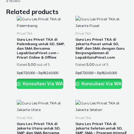
a review.
Related products
Price
Price
This
This
range:
range:
product
product
Rp6.720.000
Rp6.720.00
through
through
has
has
Privat TKA
Privat TKA
Rp18.240.000
Rp18.240.0
multiple
multiple
Guru Les Privat TKA di
Guru Les Privat TKA di
Palembang untuk SD, SMP,
Jakarta Pusat untuk SD,
variants.
variants.
dan SMA Bersama
SMP, dan SMA dengan Guru
The
The
LapakGuruPrivat.com –
Berpengalaman di
Privat Online & Offline
LapakGuruPrivat.com
options
options
Rated
5.00
out of 5
Rated
5.00
out of 5
may
may
be
be
Rp
6.720.000
–
Rp
18.240.000
Rp
6.720.000
–
Rp
18.240.000
chosen
chosen
Konsultasi Via WA
Konsultasi Via WA
on
on
the
the
product
product
Price
Price
This
This
page
page
range:
range:
product
product
Rp6.720.000
Rp6.720.00
through
through
has
has
Privat TKA
Privat TKA
Rp18.240.000
Rp18.240.0
multiple
multiple
Guru Les Privat TKA di
Guru Les Privat TKA di
Jakarta Utara untuk SD,
Jakarta Selatan untuk SD,
variants.
variants.
SMP, dan SMA Bersama
SMP, SMA – Program Intensif