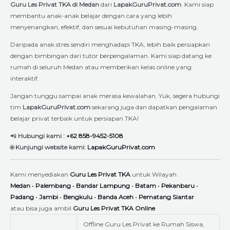
Guru Les Privat TKA di Medan
dari
LapakGuruPrivat.com
. Kami siap
membantu anak-anak belajar dengan cara yang lebih
menyenangkan, efektif, dan sesuai kebutuhan masing-masing.
Daripada anak stres sendiri menghadapi TKA, lebih baik persiapkan
dengan bimbingan dari tutor berpengalaman. Kami siap datang ke
rumah di seluruh Medan atau memberikan kelas online yang
interaktif.
Jangan tunggu sampai anak merasa kewalahan. Yuk, segera hubungi
tim
LapakGuruPrivat.com
sekarang juga dan dapatkan pengalaman
belajar privat terbaik untuk persiapan TKA!
📲
Hubungi kami :
+62 858-9452-5108
🌐
Kunjungi website kami:
LapakGuruPrivat.com
Kami menyediakan
Guru Les Privat TKA
untuk Wilayah
Medan
•
Palembang
•
Bandar Lampung
•
Batam
•
Pekanbaru
•
Padang
•
Jambi
•
Bengkulu
•
Banda Aceh
•
Pematang Siantar
atau bisa juga ambil
Guru Les Privat TKA Online
Offline Guru Les Privat ke Rumah Siswa,