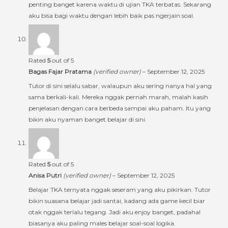
penting banget karena waktu di ujian TKA terbatas. Sekarang
aku bisa bagi waktu dengan lebih baik pas ngerjain soal.
Rated
5
out of 5
Bagas Fajar Pratama
(verified owner)
–
September 12, 2025
Tutor di sini selalu sabar, walaupun aku sering nanya hal yang
sama berkali-kali. Mereka nggak pernah marah, malah kasih
penjelasan dengan cara berbeda sampai aku paham. Itu yang
bikin aku nyaman banget belajar di sini.
Rated
5
out of 5
Anisa Putri
(verified owner)
–
September 12, 2025
Belajar TKA ternyata nggak seseram yang aku pikirkan. Tutor
bikin suasana belajar jadi santai, kadang ada game kecil biar
otak nggak terlalu tegang. Jadi aku enjoy banget, padahal
biasanya aku paling males belajar soal-soal logika.