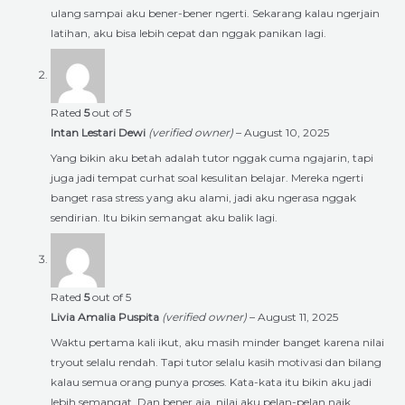
ulang sampai aku bener-bener ngerti. Sekarang kalau ngerjain
latihan, aku bisa lebih cepat dan nggak panikan lagi.
Rated
5
out of 5
Intan Lestari Dewi
(verified owner)
–
August 10, 2025
Yang bikin aku betah adalah tutor nggak cuma ngajarin, tapi
juga jadi tempat curhat soal kesulitan belajar. Mereka ngerti
banget rasa stress yang aku alami, jadi aku ngerasa nggak
sendirian. Itu bikin semangat aku balik lagi.
Rated
5
out of 5
Livia Amalia Puspita
(verified owner)
–
August 11, 2025
Waktu pertama kali ikut, aku masih minder banget karena nilai
tryout selalu rendah. Tapi tutor selalu kasih motivasi dan bilang
kalau semua orang punya proses. Kata-kata itu bikin aku jadi
lebih semangat. Dan bener aja, nilai aku pelan-pelan naik.