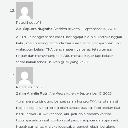
Rated
5
out of 5
Aldi Saputra Nugraha
(verified owner)
–
September 14, 2025
Aku suka banget sama cara tutor ngajarin di sini. Mereka nggak
kaku, malah sering bercanda biar suasana belajarnya enak. Jadi
walaupun belajar TKA yang materinya berat, tetap terasa
ringan dan menyenangkan. Aku merasa kayak lagi belajar
sama kakak sendiri, bukan guru yang kaku.
Rated
5
out of 5
Zahra Amalia Putri
(verified owner)
–
September 17, 2025
Awalnya aku bingung banget sama konsep TKA, terutama di
bagian logika yang sering bikin kepala pusing. Tapi setelah ikut
les di LapakGuruPrivat.com, aku jadi lebih paham karena
tutornya selalu kasih contoh soal yang mirip dengan ujian asli.
Nggak cuma itu, mereka juga sabar banget jelasin berulang-