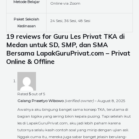
Metode Belajar
Online via Zoom
Paket Sekolah
24 Sesi, 36 Sesi, 48 Sesi
Kedinasan
19 reviews for
Guru Les Privat TKA di
Medan untuk SD, SMP, dan SMA
Bersama LapakGuruPrivat.com – Privat
Online & Offline
Rated
5
out of 5
Galang Prasetyo Wibowo
(verified owner)
–
August 8, 2025
Awalnya aku bingung banget sama konsep TKA, terutama di
bagian logika yang sering bikin kepala pusing. Tapi setelah ikut
les di LapakGuruPrivat.com, aku jadi lebih paham karena
tutornya selalu kasih contoh soal yang mirip dengan ujian asli.
Nggak cuma itu, mereka juga sabar banget jelasin berulang-