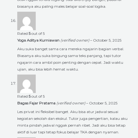
biasanya aku paling males belajar soal-soal logika.
Rated
5
out of 5
Yoga Aditya Kurniawan
(verified owner)
–
October 5, 2025
Aku suka banget sama cara mereka ngajarin bagian verbal.
Biasanya aku suka bingung sama teks panjang, tapi tutor
ngajarin cara ambil poin penting dengan cepat. Jadi waktu
ujian, aku bisa lebih hemat waktu.
Rated
5
out of 5
Bagas Fajar Pratama
(verified owner)
–
October 5, 2025
Les privat ini fleksibel banget. Aku bisa atur jadwal sesuai
kegiatan sekolah dan ekskul. Tutor juga pengertian, kalau aku
minta pindah jadwal nggak pernah ribet. Jadi aku bisa tetap
aktif di luar tapi tetap fokus belajar TKA dengan nyaman.