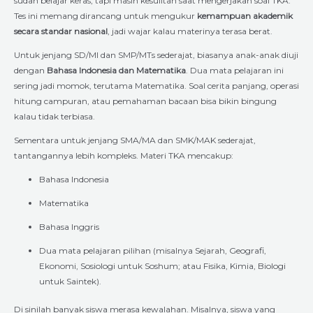
sudah belajar keras, tapi masih kesulitan saat mengerjakan soal TKA.
Tes ini memang dirancang untuk mengukur
kemampuan akademik
secara standar nasional
, jadi wajar kalau materinya terasa berat.
Untuk jenjang SD/MI dan SMP/MTs sederajat, biasanya anak-anak diuji
dengan
Bahasa Indonesia dan Matematika
. Dua mata pelajaran ini
sering jadi momok, terutama Matematika. Soal cerita panjang, operasi
hitung campuran, atau pemahaman bacaan bisa bikin bingung
kalau tidak terbiasa.
Sementara untuk jenjang SMA/MA dan SMK/MAK sederajat,
tantangannya lebih kompleks. Materi TKA mencakup:
Bahasa Indonesia
Matematika
Bahasa Inggris
Dua mata pelajaran pilihan (misalnya Sejarah, Geografi,
Ekonomi, Sosiologi untuk Soshum; atau Fisika, Kimia, Biologi
untuk Saintek).
Di sinilah banyak siswa merasa kewalahan. Misalnya, siswa yang