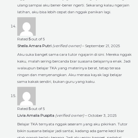
ulang sampai aku bener-bener ngerti. Sekarang kalau ngerjain
latihan, aku bisa lebih cepat dan nggak panikan lagi.
Rated
5
out of 5
Sheila Amara Putri
(verified owner)
–
September 21, 2025
Aku suka banget sama cara tutor ngajarin di sini. Mereka nggak
kaku, malah sering bercanda biar suasana belajarnya enak. Jadi
walaupun belajar TKA yang materinya berat, tetap terasa
ringan dan menyenangkan. Aku merasa kayak lagi belajar
sama kakak sendiri, bukan guru yang kaku.
Rated
5
out of 5
Livia Amalia Puspita
(verified owner)
–
October 3, 2025
Belajar TKA ternyata nggak seseram yang aku pikirkan. Tutor
bikin suasana belajar jadi santai, kadang ada game kecil biar
otak nggak terlalu tegang. Jadi aku enjoy banget, padahal