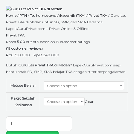
Skip
Guru
Price
to
Les
range:
Home
/
PTN
/
Tes Kompetensi Akademik (TKA)
/
Privat TKA
/ Guru Les
content
Privat
Rp6.720.000
Privat TKA di Medan untuk SD, SMP, dan SMA Bersama
TKA
through
LapakGuruPrivat.com – Privat Online & Offline
di
Rp18.240.000
Privat TKA
Medan
Rated
5.00
out of 5 based on
19
customer ratings
untuk
(
19
customer reviews)
SD,
Rp
6.720.000
–
Rp
18.240.000
SMP,
dan
Butuh
Guru Les Privat TKA di Medan
? LapakGuruPrivat.com siap
SMA
bantu anak SD, SMP, SMA belajar TKA dengan tutor berpengalaman
Bersama
LapakGuruPrivat.com
Metode Belajar
–
Privat
Paket Sekolah
Clear
Online
Kedinasan
&
Offline
quantity