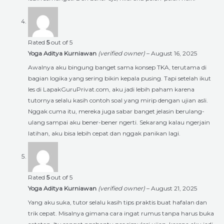
Rated
5
out of 5
Yoga Aditya Kurniawan
(verified owner)
–
August 16, 2025
Awalnya aku bingung banget sama konsep TKA, terutama di
bagian logika yang sering bikin kepala pusing. Tapi setelah ikut
les di LapakGuruPrivat.com, aku jadi lebih paham karena
tutornya selalu kasih contoh soal yang mirip dengan ujian asli.
Nggak cuma itu, mereka juga sabar banget jelasin berulang-
ulang sampai aku bener-bener ngerti. Sekarang kalau ngerjain
latihan, aku bisa lebih cepat dan nggak panikan lagi.
Rated
5
out of 5
Yoga Aditya Kurniawan
(verified owner)
–
August 21, 2025
Yang aku suka, tutor selalu kasih tips praktis buat hafalan dan
trik cepat. Misalnya gimana cara ingat rumus tanpa harus buka