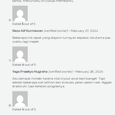
santai, menurutku ini cukup membantu.
Rated
5
out of 5
Reza Alif Kurniawan
(verified owner)
–
February 27, 2024
Beberapa trik cepat yang diajarin lumayan kepakai, terutama pas
waktu lagi mepet.
Rated
4
out of 5
Yoga Prasetyo Nugraha
(verified owner)
–
February 28, 2024
Aku sempat minder karena nilai tryout awal kecil banget. Tapi
setelah beberapa kali latihan dan evaluasi, pelan-pelan naik. Nggak
drastis sih, tapi keliatan progresnya.
Rated
4
out of 5