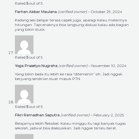
Rated
5
out of 5
Farhan Akbar Maulana
(verified owner)
–
October 29, 2024
Kadang sesi belajar terasa capek juga, apalagi kalau materinya
hitungan. Tapi enaknya bisa langsung diskusi kalau ada bagian
yang bikin stuck.
Rated
5
out of 5
Yoga Prasetyo Nugraha
(verified owner)
–
November 10, 2024
Yang bikin beda itu lebih ke rasa “ditemenin” sih. Jadi nggak
berjuang sendirian buat masuk PTN.
Rated
5
out of 5
Fikri Ramadhan Saputra
(verified owner)
–
February 2, 2025
Belajarnya lebih fleksibel. Kalau minggu itu lagi banyak tugas
sekolah, jadwal bisa disesuaikan. Jadi nggak terlalu berat.