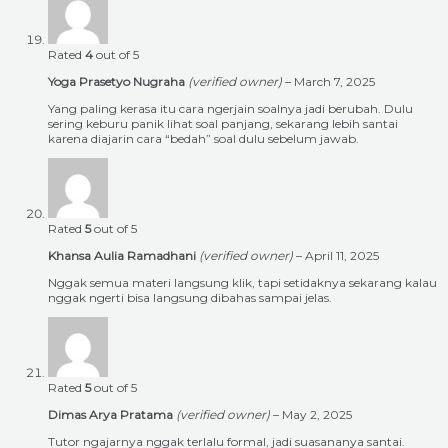
Rated
4
out of 5
Yoga Prasetyo Nugraha
(verified owner)
–
March 7, 2025
Yang paling kerasa itu cara ngerjain soalnya jadi berubah. Dulu
sering keburu panik lihat soal panjang, sekarang lebih santai
karena diajarin cara “bedah” soal dulu sebelum jawab.
Rated
5
out of 5
Khansa Aulia Ramadhani
(verified owner)
–
April 11, 2025
Nggak semua materi langsung klik, tapi setidaknya sekarang kalau
nggak ngerti bisa langsung dibahas sampai jelas.
Rated
5
out of 5
Dimas Arya Pratama
(verified owner)
–
May 2, 2025
Tutor ngajarnya nggak terlalu formal, jadi suasananya santai.