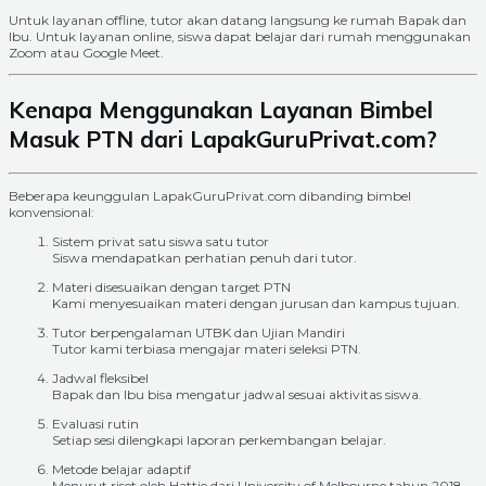
Untuk layanan offline, tutor akan datang langsung ke rumah Bapak dan
Ibu. Untuk layanan online, siswa dapat belajar dari rumah menggunakan
Zoom atau Google Meet.
Kenapa Menggunakan Layanan Bimbel
Masuk PTN dari LapakGuruPrivat.com?
Beberapa keunggulan LapakGuruPrivat.com dibanding bimbel
konvensional:
Sistem privat satu siswa satu tutor
Siswa mendapatkan perhatian penuh dari tutor.
Materi disesuaikan dengan target PTN
Kami menyesuaikan materi dengan jurusan dan kampus tujuan.
Tutor berpengalaman UTBK dan Ujian Mandiri
Tutor kami terbiasa mengajar materi seleksi PTN.
Jadwal fleksibel
Bapak dan Ibu bisa mengatur jadwal sesuai aktivitas siswa.
Evaluasi rutin
Setiap sesi dilengkapi laporan perkembangan belajar.
Metode belajar adaptif
Menurut riset oleh Hattie dari University of Melbourne tahun 2018,