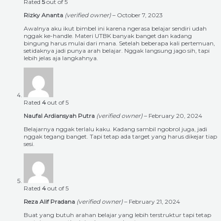
Rated
5
out of 5
Rizky Ananta
(verified owner)
–
October 7, 2023
Awalnya aku ikut bimbel ini karena ngerasa belajar sendiri udah
nggak ke-handle. Materi UTBK banyak banget dan kadang
bingung harus mulai dari mana. Setelah beberapa kali pertemuan,
setidaknya jadi punya arah belajar. Nggak langsung jago sih, tapi
lebih jelas aja langkahnya.
Rated
4
out of 5
Naufal Ardiansyah Putra
(verified owner)
–
February 20, 2024
Belajarnya nggak terlalu kaku. Kadang sambil ngobrol juga, jadi
nggak tegang banget. Tapi tetap ada target yang harus dikejar tiap
sesi.
Rated
4
out of 5
Reza Alif Pradana
(verified owner)
–
February 21, 2024
Buat yang butuh arahan belajar yang lebih terstruktur tapi tetap