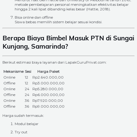
metode pembelajaran personal meningkatkan efektivitas belajar
hingga 2 kali lipat dibanding kelas besar (Hattie, 2018).
Bisa online dan offline
Siswa bebas memilih sistem belajar sesuai kondisi.
Berapa Biaya Bimbel Masuk PTN di Sungai
Kunjang, Samarinda?
Berikut estimasi biaya layanan dari LapakGuruPrivat.com:
Mekanisme
Sesi
Harga Paket
Online
12
Rp2.640.000,00
Offline
12
Rp3.000.000,00
Online
24
Rp5.280.000,00
Offline
24
Rp6.000.000,00
Online
36
Rp7.920.000,00
Offline
36
Rp9.000.000,00
Harga sudah termasuk:
Modul belajar
Try out