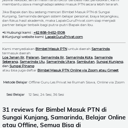
membantu siswa menghadapi seleksi masuk PTN secara lebih terarah.
Jika Bapak dan Ibu sedang mencari Bimbel Masuk PTN di Sungai
Kunjang, Samarinda dengan sistem belajar personal, biaya terjangkau,
dan fokus hasil akademik, maka LapakGuruPrivat.com siap menjadi
partner belajar terbaik bagi putra-putri Bapak dan Ibu.
📲
Hubungi kami :
+62 858-9452-5108
🌐
Kunjungi website kami:
LapakGuruPrivat.com
Kami menyediakan
Bimbel Masuk PTN
untuk daerah
Samarinda
,
termasuk daerah
Loa Janan Ilir
,
Palaran
,
Samarinda Ilir
,
Samarinda Kota
,
Samarinda
Seberang
,
Samarinda Ulu
,
Samarinda Utara
,
Sambutan
,
Sungai Kunjang
,
dan
Sungai Pinang
atau bisa juga daftar
Bimbel Masuk PTN Online via Zoom atau Gmeet
Metode Belajar
Offline Guru Les Privat ke Rumah Siswa, Online via Zoom
Sesi Belajar
12 Sesi, 24 Sesi, 36 Sesi
31 reviews for
Bimbel Masuk PTN di
Sungai Kunjang, Samarinda, Belajar Online
atau Offline, Semua Bisa di