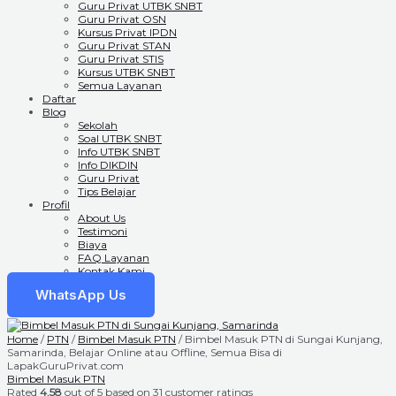
Guru Privat UTBK SNBT
Guru Privat OSN
Kursus Privat IPDN
Guru Privat STAN
Guru Privat STIS
Kursus UTBK SNBT
Semua Layanan
Daftar
Blog
Sekolah
Soal UTBK SNBT
Info UTBK SNBT
Info DIKDIN
Guru Privat
Tips Belajar
Profil
About Us
Testimoni
Biaya
FAQ Layanan
Kontak Kami
WhatsApp Us
Home
/
PTN
/
Bimbel Masuk PTN
/ Bimbel Masuk PTN di Sungai Kunjang,
Samarinda, Belajar Online atau Offline, Semua Bisa di
LapakGuruPrivat.com
Bimbel Masuk PTN
Rated
4.58
out of 5 based on
31
customer ratings