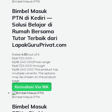
Bimbel Masuk PTN
Bimbel Masuk
PTN di Kediri —
Solusi Belajar di
Rumah Bersama
Tutor Terbaik dari
LapakGuruPrivat.com
Rated
4.50
out of 5
Rp
6.720.000
–
Rp
18.240.000
Price range:
Rp6.720.000 through
Rp18.240.000
This product has
multiple variants. The options
may be chosen on the product
page
Konsultasi Via WA
Bimbel Masuk PTN
Bimbel Masuk