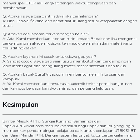
menyerupai UTBK asli, lengkap dengan waktu pengerjaan dan
pembahasan.
Q: Apakah siswa bisa ganti jadwal jika berhalangan?
A: Bisa. Jadwal fleksibel dan dapat diatur ulang sesuai kesepakatan dengan
tutor.
Q: Apakah ada laporan perkembangan belajar?
A: Ada. Kami memberikan laporan rutin kepada Bapak dan Ibu mengenai
perkembangan akademik siswa, termasuk kelemahan dan materi yang
perlu ditingkatkan.
Q: Apakah layanan ini cocok untuk siswa gap year?
A: Sangat cocok. Siswa gap year justru membutuhkan pendampingan
lebih intens agar bisa mengulang materi secara sistematis dan fokus.
Q: Apakah LapakGuruPrivat.com membantu memilih jurusan dan
kampus?
A: Ya. Kami memberikan konsultasi akademik terkait pemilihan jurusan
dan kampus berdasarkan skor, minat, dan peluang kelulusan.
Kesimpulan
Bimbel Masuk PTN di Sungai Kunjang, Samarinda dari
LapakGuruPrivat.com merupakan solusi bagi Bapak dan Ibu yang ingin
memberikan pendampingan belajar terbaik untuk persiapan UTBK SNBT
dan Ujian Mandiri PTN. Dengan sistem les privat, tutor berpengalaman,
jadwal fleksibel, serta materi terstruktur berbasis riset pendidikan, kami