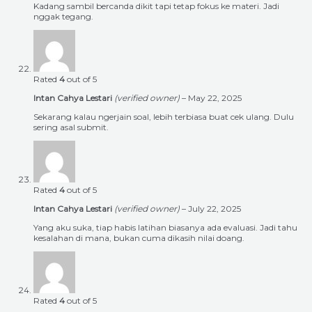
Kadang sambil bercanda dikit tapi tetap fokus ke materi. Jadi
nggak tegang.
Rated
4
out of 5
Intan Cahya Lestari
(verified owner)
–
May 22, 2025
Sekarang kalau ngerjain soal, lebih terbiasa buat cek ulang. Dulu
sering asal submit.
Rated
4
out of 5
Intan Cahya Lestari
(verified owner)
–
July 22, 2025
Yang aku suka, tiap habis latihan biasanya ada evaluasi. Jadi tahu
kesalahan di mana, bukan cuma dikasih nilai doang.
Rated
4
out of 5