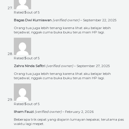
Rated
5
out of 5
Bagas Dwi Kurniawan
(verified owner)
–
September 22, 2025
Orang tua juga lebih tenang karena lihat aku belajar lebih
terjadwal, nggak cuma buka buku terus main HP lagi.
Rated
5
out of 5
Zahra Ninda Safitri
(verified owner)
–
September 27, 2025
Orang tua juga lebih tenang karena lihat aku belajar lebih
terjadwal, nggak cuma buka buku terus main HP lagi.
Rated
5
out of 5
Ilham Fauzi
(verified owner)
–
February 2, 2026
Beberapa trik cepat yang diajarin lumayan kepakai, terutama pas
waktu lagi mepet.