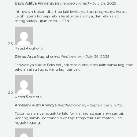
Bayu Aditya Firmansyah
(verified owner)
–
July 24, 2025
Intinya sih bukan tiba-tiba jadi jenius ya, tapi progresnya kerasa.
Lebih ngerti konsep, lebih teratur belajarnya, dan lebih siap
menghadapi ujian masuk PTN.
Rated
4
out of 5
Dimas Arya Nugroho
(verified owner)
–
July 29, 2025
Jadwalnya cukup fleksibel, jadi masih bisa disesuaiin sama kegiatan
sekolah atau tugas yang lagi banyak.
Rated
5
out of 5
Ameliani Putri Anindya
(verified owner)
–
September 2, 2025
Tutor ngajarnya nggak terlalu formal, jadi suasananya santai.
Kadang sambil bercanda dikit tapi tetap fokus ke materi. Jadi
nggak tegang.