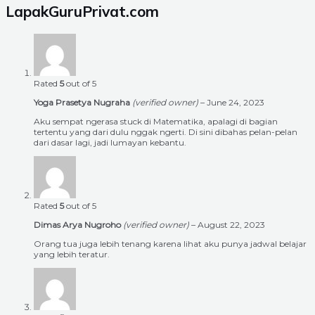
LapakGuruPrivat.com
Rated
5
out of 5
Yoga Prasetya Nugraha
(verified owner)
–
June 24, 2023
Aku sempat ngerasa stuck di Matematika, apalagi di bagian
tertentu yang dari dulu nggak ngerti. Di sini dibahas pelan-pelan
dari dasar lagi, jadi lumayan kebantu.
Rated
5
out of 5
Dimas Arya Nugroho
(verified owner)
–
August 22, 2023
Orang tua juga lebih tenang karena lihat aku punya jadwal belajar
yang lebih teratur.