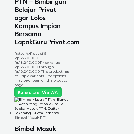
PTN – Bimbingan
Belajar Privat
agar Lolos
Kampus Impian
Bersama
LapakGuruPrivat.com
Rated
4.41
out of 5
Rp
6.720.000
–
Rp
18.240.000
Price range:
Rp6.720.000 through
Rp18.240.000
This product has
multiple variants. The options
may be chosen on the product
page
Konsultasi Via WA
Bimbel Masuk PTN
Bimbel Masuk