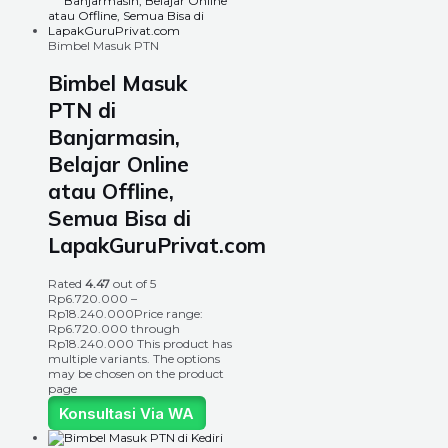
Bimbel Masuk PTN
Bimbel Masuk
PTN di
Banjarmasin,
Belajar Online
atau Offline,
Semua Bisa di
LapakGuruPrivat.com
Rated
4.47
out of 5
Rp
6.720.000
–
Rp
18.240.000
Price range:
Rp6.720.000 through
Rp18.240.000
This product has
multiple variants. The options
may be chosen on the product
page
Konsultasi Via WA