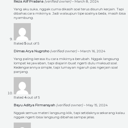
Reza Alif Pradana
(verified owner)
–
March 8, 2024
Yang aku suka, nggak cuma dikasih soal terus disuruh kerjain. Tapi
dibahas cara mikirnya. Jadi walaupun tipe soalnya beda, masih bisa
nyambung.
Rated
5
out of 5
Dimas Arya Nugroho
(verified owner)
–
March 16, 2024
Yang paling kerasa itu cara mikirnya berubah. Nggak langsung
lompat ke jawaban, tapi diajarin buat ngerti dulu maksud soal.
Kedengarannya simple, tapi lumayan ngaruh pas ngerjain soal
panjang.
Rated
4
out of 5
Bayu Aditya Firmansyah
(verified owner)
–
May 15, 2024
Nggak semua materi langsung klik, tapi setidaknya sekarang kalau
nggak ngerti bisa langsung dibahas sampai jelas.