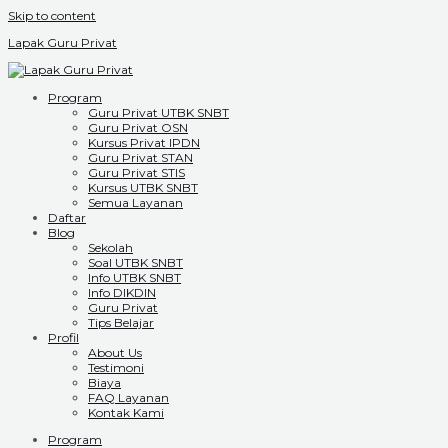
Skip to content
Lapak Guru Privat
Program
Guru Privat UTBK SNBT
Guru Privat OSN
Kursus Privat IPDN
Guru Privat STAN
Guru Privat STIS
Kursus UTBK SNBT
Semua Layanan
Daftar
Blog
Sekolah
Soal UTBK SNBT
Info UTBK SNBT
Info DIKDIN
Guru Privat
Tips Belajar
Profil
About Us
Testimoni
Biaya
FAQ Layanan
Kontak Kami
Program