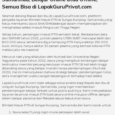
Semua Bisa di LapakGuruPrivat.com
Selamat datang Bapak dan Ibu di LapakGuruPrivat.com, platform
penyedia layanan Bimbel Masuk PTN di Sungai Kunjang, Samarinda yang
fokus membantu siswa SMA/SMK/sederajat dalam mempersiapkan diri
menghadapi seleksi masuk Perguruan Tinggi Negeri.
Setiap tahun, persaingan masuk PTN semakin ketat. Berdasarkan data
dari SNPMB tahun 2023, jumlah peserta UTBK SNBT mencapai lebih dari
800.000 siswa, sementara daya tampung PTN hanya sekitar 250.000
kursi. Artinya, hanya sekitar 30 persen peserta yang berhasil lolos ke PTN
melalui jalur tes nasional.
Menurut riset yang dilakukan oleh Nurhadi dari Universitas Negeri
Yogyakarta pada tahun 2022, siswa yang mengikuti bimbingan belajar
terstruktur memiliki peluang kelulusan masuk PTN 1,8 kali lebih tinggi
dibanding siswa yang belajar mandiri tanpa pendampingan (Nurhadi,
2022). Hal ini menunjukkan bahwa strategi belajar, pendampingan tutor,
serta manajemen waktu sangat berpengaruh terhadap hasil seleksi.
LapakGuruPrivat.com hadir sebagai solusi praktis bagi Bapak dan Ibu di
wilayah Sungai Kunjang, Samarinda, yang ingin memberikan
pendampingan belajar terbaik untuk putra-putrinya. Kami menyediakan
layanan les privat masuk PTN baik secara online maupun offline, dengan
sistem belajar personal dan fleksibel sesuai kebutuhan siswa.
Bimbel Masuk PTN di Sungai Kunjang, Samarinda dari kami cocok untuk:
Siswa kelas 11 yang ingin mulai persiapan lebih awal