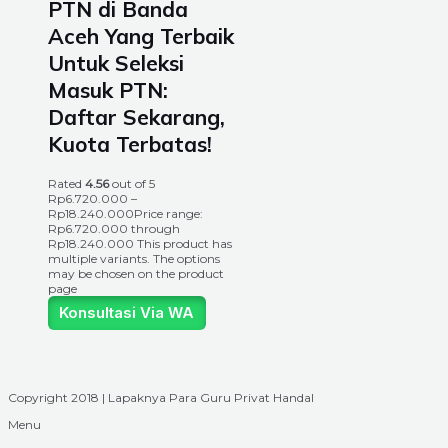
PTN di Banda
Aceh Yang Terbaik
Untuk Seleksi
Masuk PTN:
Daftar Sekarang,
Kuota Terbatas!
Rated
4.56
out of 5
Rp
6.720.000
–
Rp
18.240.000
Price range:
Rp6.720.000 through
Rp18.240.000
This product has
multiple variants. The options
may be chosen on the product
page
Konsultasi Via WA
Copyright 2018 | Lapaknya Para Guru Privat Handal
Menu