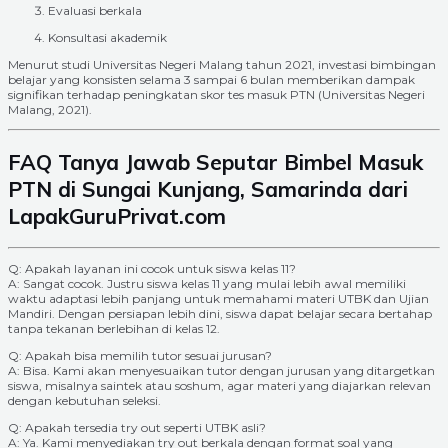
Evaluasi berkala
Konsultasi akademik
Menurut studi Universitas Negeri Malang tahun 2021, investasi bimbingan
belajar yang konsisten selama 3 sampai 6 bulan memberikan dampak
signifikan terhadap peningkatan skor tes masuk PTN (Universitas Negeri
Malang, 2021).
FAQ Tanya Jawab Seputar Bimbel Masuk
PTN di Sungai Kunjang, Samarinda dari
LapakGuruPrivat.com
Q: Apakah layanan ini cocok untuk siswa kelas 11?
A: Sangat cocok. Justru siswa kelas 11 yang mulai lebih awal memiliki
waktu adaptasi lebih panjang untuk memahami materi UTBK dan Ujian
Mandiri. Dengan persiapan lebih dini, siswa dapat belajar secara bertahap
tanpa tekanan berlebihan di kelas 12.
Q: Apakah bisa memilih tutor sesuai jurusan?
A: Bisa. Kami akan menyesuaikan tutor dengan jurusan yang ditargetkan
siswa, misalnya saintek atau soshum, agar materi yang diajarkan relevan
dengan kebutuhan seleksi.
Q: Apakah tersedia try out seperti UTBK asli?
A: Ya. Kami menyediakan try out berkala dengan format soal yang