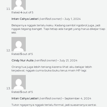
Rated
4
out of 5
Intan Cahya Lestari
(verified owner)
–
July 1, 2024
Belajarnya nggak terlalu kaku. Kadang sambil ngobrol juga, jadi
nggak tegang banget. Tapi tetap ada target yang harus dikejar tiap
sesi.
Rated
5
out of 5
Cindy Nur Aulia
(verified owner)
–
July 21, 2024
Orang tua juga lebih tenang karena lihat aku belajar lebih
terjadwal, nggak cuma buka buku terus main HP lagi.
Rated
5
out of 5
Intan Cahya Lestari
(verified owner)
–
September 4, 2024
Tutor ngajarnya nggak terlalu formal, jadi suasananya santai.