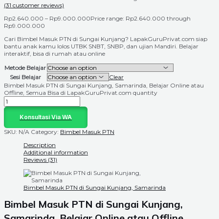
(
31
customer reviews)
Rp
2.640.000
–
Rp
9.000.000
Price range: Rp2.640.000 through
Rp9.000.000
Cari Bimbel Masuk PTN di Sungai Kunjang? LapakGuruPrivat.com siap
bantu anak kamu lolos UTBK SNBT, SNBP, dan ujian Mandiri. Belajar
interaktif, bisa di rumah atau online
Metode Belajar
Sesi Belajar
Clear
Bimbel Masuk PTN di Sungai Kunjang, Samarinda, Belajar Online atau
Offline, Semua Bisa di LapakGuruPrivat.com quantity
Konsultasi Via WA
SKU:
N/A
Category:
Bimbel Masuk PTN
Description
Additional information
Reviews (31)
Bimbel Masuk PTN di Sungai Kunjang, Samarinda
Bimbel Masuk PTN di Sungai Kunjang,
Samarinda, Belajar Online atau Offline,