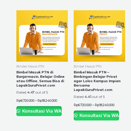
Price
Price
This
This
range:
range:
product
product
Rp6.720.000
Rp6.720.00
through
through
has
has
Rp18.240.000
Rp18.240.0
multiple
multiple
variants.
variants.
The
The
options
options
may
may
be
be
Bimbel Masuk PTN
Bimbel Masuk PTN
chosen
chosen
Bimbel Masuk PTN di
Bimbel Masuk PTN –
Banjarmasin, Belajar Online
Bimbingan Belajar Privat
on
on
atau Offline, Semua Bisa di
agar Lolos Kampus Impian
the
the
LapakGuruPrivat.com
Bersama
LapakGuruPrivat.com
product
product
Rated
4.47
out of 5
Rated
4.41
out of 5
page
page
Rp
6.720.000
–
Rp
18.240.000
Rp
6.720.000
–
Rp
18.240.000
Konsultasi Via WA
Konsultasi Via WA