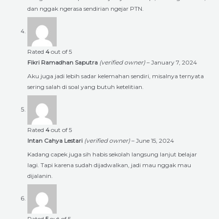
dan nggak ngerasa sendirian ngejar PTN.
Rated
4
out of 5
Fikri Ramadhan Saputra
(verified owner)
–
January 7, 2024
Aku juga jadi lebih sadar kelemahan sendiri, misalnya ternyata
sering salah di soal yang butuh ketelitian.
Rated
4
out of 5
Intan Cahya Lestari
(verified owner)
–
June 15, 2024
Kadang capek juga sih habis sekolah langsung lanjut belajar
lagi. Tapi karena sudah dijadwalkan, jadi mau nggak mau
dijalanin.
Rated
5
out of 5