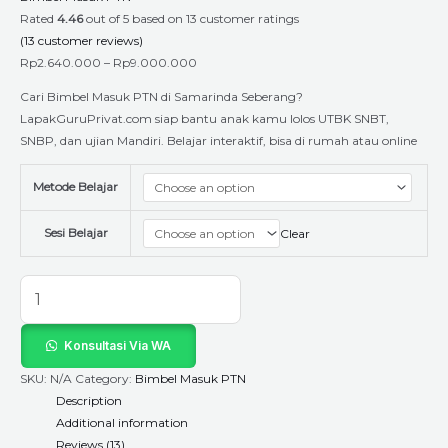
Rated
4.46
out of 5 based on
13
customer ratings
(
13
customer reviews)
Rp
2.640.000
–
Rp
9.000.000
Cari Bimbel Masuk PTN di Samarinda Seberang?
LapakGuruPrivat.com siap bantu anak kamu lolos UTBK SNBT,
SNBP, dan ujian Mandiri. Belajar interaktif, bisa di rumah atau online
Metode Belajar
Sesi Belajar
Clear
Konsultasi Via WA
SKU:
N/A
Category:
Bimbel Masuk PTN
Description
Additional information
Reviews (13)