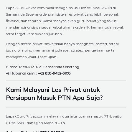
LapakGuruPrivat.com hadir sebagai solusi Bimbel Masuk PTN di
Samarinda Seberang dengan sistem les privat yang lebih personal,
fleksibel, dan terarah. Kami menyediakan guru privat yang fokus
mendampingi siswa sesuai kebutuhan akademik, kemampuan awal,
serta target kampus dan jurusan.
Dengan sistem privat, siswa tidak hanya menghafal materi, tetapi
juga dibimbing memahami pola soal, strategi pengerjaan, serta
manajemen waktu saat ujian.
Bimbel Masuk PTN di Samarinda Seberang
📲
Hubungi kami :
+62 858-9452-5108
Kami Melayani Les Privat untuk
Persiapan Masuk PTN Apa Saja?
LapakGuruPrivat.com melayani dua jalur utama masuk PTN, yaitu
UTBK SNBT dan Ujian Mandiri PTN.