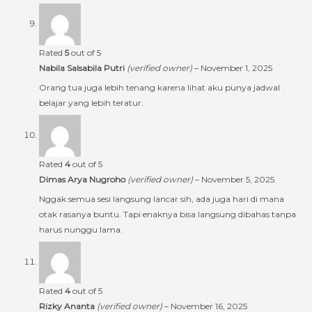
Rated
5
out of 5
Nabila Salsabila Putri
(verified owner)
–
November 1, 2025
Orang tua juga lebih tenang karena lihat aku punya jadwal
belajar yang lebih teratur.
Rated
4
out of 5
Dimas Arya Nugroho
(verified owner)
–
November 5, 2025
Nggak semua sesi langsung lancar sih, ada juga hari di mana
otak rasanya buntu. Tapi enaknya bisa langsung dibahas tanpa
harus nunggu lama.
Rated
4
out of 5
Rizky Ananta
(verified owner)
–
November 16, 2025