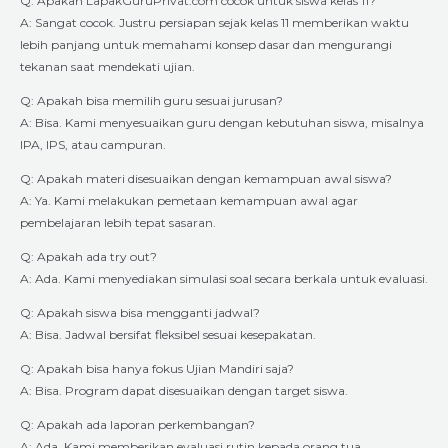
Q: Apakah LapakGuruPrivat.com cocok untuk siswa kelas 11?
A: Sangat cocok. Justru persiapan sejak kelas 11 memberikan waktu
lebih panjang untuk memahami konsep dasar dan mengurangi
tekanan saat mendekati ujian.
Q: Apakah bisa memilih guru sesuai jurusan?
A: Bisa. Kami menyesuaikan guru dengan kebutuhan siswa, misalnya
IPA, IPS, atau campuran.
Q: Apakah materi disesuaikan dengan kemampuan awal siswa?
A: Ya. Kami melakukan pemetaan kemampuan awal agar
pembelajaran lebih tepat sasaran.
Q: Apakah ada try out?
A: Ada. Kami menyediakan simulasi soal secara berkala untuk evaluasi.
Q: Apakah siswa bisa mengganti jadwal?
A: Bisa. Jadwal bersifat fleksibel sesuai kesepakatan.
Q: Apakah bisa hanya fokus Ujian Mandiri saja?
A: Bisa. Program dapat disesuaikan dengan target siswa.
Q: Apakah ada laporan perkembangan?
A: Ada. Kami memberikan evaluasi rutin kepada orang tua.