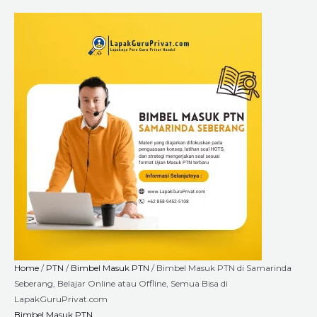
Skip
Bimbel
Price
to
Masuk
range:
content
PTN
Rp2.640.000
di
through
Samarinda
Rp9.000.000
Seberang,
Belajar
Online
atau
Offline,
Semua
Bisa
di
LapakGuruPrivat.com
quantity
Home
/
PTN
/
Bimbel Masuk PTN
/ Bimbel Masuk PTN di Samarinda
Seberang, Belajar Online atau Offline, Semua Bisa di
LapakGuruPrivat.com
Bimbel Masuk PTN