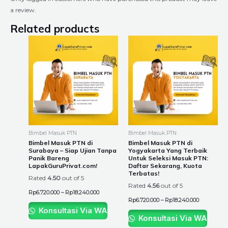
a review.
Related products
Price
Price
This
This
range:
range:
product
product
Rp6.720.000
Rp6.720.00
through
through
has
has
Rp18.240.000
Rp18.240.0
multiple
multiple
variants.
variants.
The
The
options
options
may
may
be
be
Bimbel Masuk PTN
Bimbel Masuk PTN
chosen
chosen
Bimbel Masuk PTN di
Bimbel Masuk PTN di
Surabaya – Siap Ujian Tanpa
Yogyakarta Yang Terbaik
on
on
Panik Bareng
Untuk Seleksi Masuk PTN:
the
the
LapakGuruPrivat.com!
Daftar Sekarang, Kuota
Terbatas!
product
product
Rated
4.50
out of 5
Rated
4.56
out of 5
page
page
Rp
6.720.000
–
Rp
18.240.000
Rp
6.720.000
–
Rp
18.240.000
Konsultasi Via WA
Konsultasi Via WA