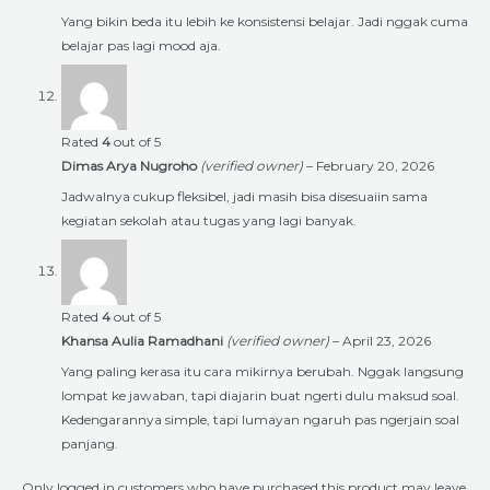
Yang bikin beda itu lebih ke konsistensi belajar. Jadi nggak cuma
belajar pas lagi mood aja.
Rated
4
out of 5
Dimas Arya Nugroho
(verified owner)
–
February 20, 2026
Jadwalnya cukup fleksibel, jadi masih bisa disesuaiin sama
kegiatan sekolah atau tugas yang lagi banyak.
Rated
4
out of 5
Khansa Aulia Ramadhani
(verified owner)
–
April 23, 2026
Yang paling kerasa itu cara mikirnya berubah. Nggak langsung
lompat ke jawaban, tapi diajarin buat ngerti dulu maksud soal.
Kedengarannya simple, tapi lumayan ngaruh pas ngerjain soal
panjang.
Only logged in customers who have purchased this product may leave