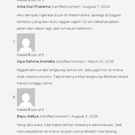
Arka Dwi Pratama
(verified owner)
–
August 7, 2024
Aku sempat ngerasa stuck di Matematika, apalagi di bagian
tertentu yang dari dulu nggak ngerti. Di sini dibahas pelan-
pelan dari dasar lagi, jadi lumayan kebantu.
Rated
5
out of 5
Alya Rahma Anindita
(verified owner)
–
March 21, 2025
Nggak semua sesi langsung lancar sih, ada juga hari di mana
otak rasanya buntu. Tapi enaknya bisa langsung dibahas tanpa
harus nunggu lama.
Rated
5
out of 5
Bayu Aditya
(verified owner)
–
August 3, 2025
Yang aku suka, tiap habis latihan biasanya ada evaluasi. Jadi
tahu kesalahan di mana, bukan cuma dikasih nilai doang.