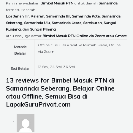
Kami menyediakan
Bimbel Masuk PTN
untuk daerah
Samarinda
,
termasuk daerah
Loa Janan Ilir
,
Palaran
,
Samarinda Ilir
,
Samarinda Kota
,
Samarinda
Seberang
,
Samarinda Ulu
,
Samarinda Utara
,
Sambutan
,
Sungai
Kunjang
, dan
Sungai Pinang
atau bisa juga daftar
Bimbel Masuk PTN Online via Zoom atau Gmeet
Offline Guru Les Privat ke Rumah Siswa, Online
Metode
via Zoom
Belajar
12 Sesi, 24 Sesi, 36 Sesi
Sesi Belajar
13 reviews for
Bimbel Masuk PTN di
Samarinda Seberang, Belajar Online
atau Offline, Semua Bisa di
LapakGuruPrivat.com