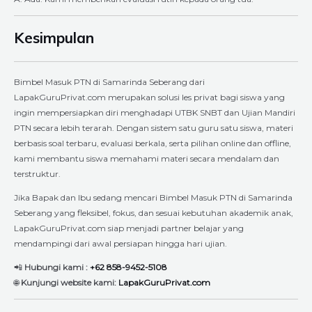
Kesimpulan
Bimbel Masuk PTN di Samarinda Seberang dari
LapakGuruPrivat.com merupakan solusi les privat bagi siswa yang
ingin mempersiapkan diri menghadapi UTBK SNBT dan Ujian Mandiri
PTN secara lebih terarah. Dengan sistem satu guru satu siswa, materi
berbasis soal terbaru, evaluasi berkala, serta pilihan online dan offline,
kami membantu siswa memahami materi secara mendalam dan
terstruktur.
Jika Bapak dan Ibu sedang mencari Bimbel Masuk PTN di Samarinda
Seberang yang fleksibel, fokus, dan sesuai kebutuhan akademik anak,
LapakGuruPrivat.com siap menjadi partner belajar yang
mendampingi dari awal persiapan hingga hari ujian.
📲
Hubungi kami :
+62 858-9452-5108
🌐
Kunjungi website kami:
LapakGuruPrivat.com