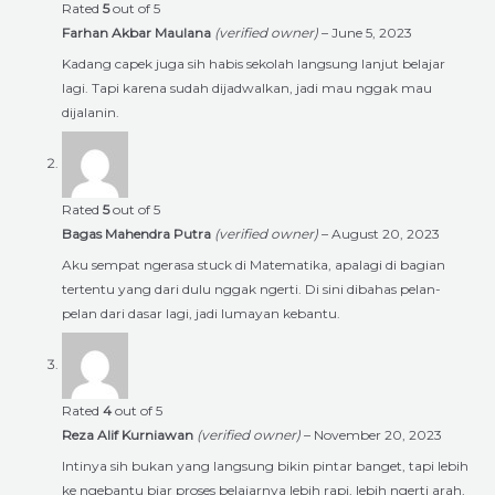
Rated
5
out of 5
Farhan Akbar Maulana
(verified owner)
–
June 5, 2023
Kadang capek juga sih habis sekolah langsung lanjut belajar
lagi. Tapi karena sudah dijadwalkan, jadi mau nggak mau
dijalanin.
Rated
5
out of 5
Bagas Mahendra Putra
(verified owner)
–
August 20, 2023
Aku sempat ngerasa stuck di Matematika, apalagi di bagian
tertentu yang dari dulu nggak ngerti. Di sini dibahas pelan-
pelan dari dasar lagi, jadi lumayan kebantu.
Rated
4
out of 5
Reza Alif Kurniawan
(verified owner)
–
November 20, 2023
Intinya sih bukan yang langsung bikin pintar banget, tapi lebih
ke ngebantu biar proses belajarnya lebih rapi, lebih ngerti arah,