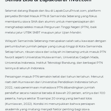
Selamat datang Bapak dan Ibu di LapakGuruPrivat.com, platform
penyedia Bimbel Masuk PTN di Samarinda Seberang yang fokus
membantu siswa SMA dan alumni untuk mempersiapkan diri
menghadapi seleksi masuk Perguruan Tinggi Negeri (PTN), baik
melalui jalur UTBK SNBT maupun jalur Ujian Mandiri.
Wilayah Samarinda Seberang merupakan salah satu kawasan dengan
pertumbuhan jumlah pelajar yang cukup tinggi di Kota Samarinda.
Setiap tahun, ribuan siswa dari wilayah ini bersaing untuk masuk PTN
favorit seperti Universitas Mulawarman, Universitas Gadjah Mada,
Universitas Indonesia, Institut Teknologi Bandung, dan berbagai PTN
lainnya di seluruh Indonesia.
Persaingan masuk PTN semakin ketat dari tahun ke tahun. Menurut
riset oleh Kurniawan dari Universitas Pendidikan Indonesia tahun
2022, rasio penerimaan mahasiswa PTN dibandingkan jumlah
pendaftar secara nasional berada di bawah 20 persen, artinya dari 100
peserta, hanya sekitar 15 sampai 20 orang yang berhasil lolos
(Kurniawan, 2022). Kondisi ini menunjukkan bahwa persiapan
akademik yang matang menjadi faktor penting bagi siswa.