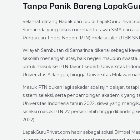
Tanpa Panik Bareng LapakGur
Selamat datang Bapak dan Ibu di LapakGuruPrivat.c
Samarinda yang fokus membantu siswa SMA dan alum
Perguruan Tinggi Negeri (PTN) melalui jalur UTBK SN
Wilayah Sambutan di Samarinda dikenal sebagai k
sekolah menengah atas, baik negeri maupun swasta. Se
untuk masuk ke PTN favorit seperti Universitas Indone
Universitas Airlangga, hingga Universitas Mulawarman
Masuk PTN bukan lagi sekadar soal rajin belajar, tet
sistem seleksi, serta pendampingan akademik yang ters
Universitas Indonesia tahun 2022, siswa yang mengikut
seleksi masuk PTN 27 persen lebih tinggi dibanding s
2022).
LapakGuruPrivat.com hadir sebagai solusi Bimbel M