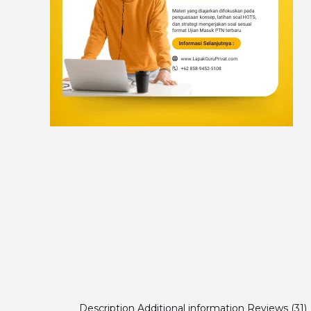
Description
Additional information
Reviews (31)