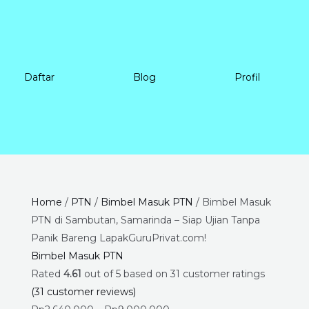
Daftar
Blog
Profil
Bimbel
Price
Home
/
PTN
/
Bimbel Masuk PTN
/ Bimbel Masuk
Masuk
range:
PTN di Sambutan, Samarinda – Siap Ujian Tanpa
PTN
Rp2.640.000
Panik Bareng LapakGuruPrivat.com!
di
through
Bimbel Masuk PTN
Sambutan,
Rp9.000.000
Rated
4.61
out of 5 based on
31
customer ratings
Samarinda
(
31
customer reviews)