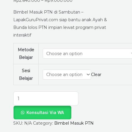
-
Rp
2.640.000
–
Rp
9.000.000
Siap
Bimbel Masuk PTN di Sambutan –
Ujian
LapakGuruPrivat.com siap bantu anak Ayah &
Tanpa
Bunda lolos PTN impian lewat program privat
Panik
interaktif
Bareng
LapakGuruPrivat.com!
Metode
quantity
Belajar
Sesi
Clear
Belajar
Konsultasi Via WA
SKU:
N/A
Category:
Bimbel Masuk PTN