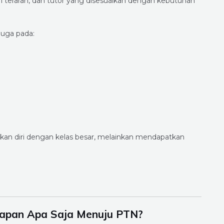
i terarah, dan tutor yang disesuaikan dengan kebutuhan
juga pada:
aikan diri dengan kelas besar, melainkan mendapatkan
siapan Apa Saja Menuju PTN?