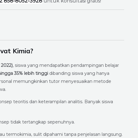
2 858-8052-3928
untuk konsultasi gratis!
vat Kimia?
, 2022)
, siswa yang mendapatkan pendampingan belajar
ingga 35% lebih tinggi
dibanding siswa yang hanya
an personal memungkinkan tutor menyesuaikan metode
wa.
ep teoritis dan keterampilan analitis. Banyak siswa
sep tidak tertangkap sepenuhnya.
atau termokimia, sulit dipahami tanpa penjelasan langsung.