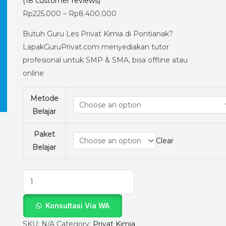
–
(
18
customer reviews)
Belajar
Rp
225.000
–
Rp
8.400.000
Lebih
Butuh Guru Les Privat Kimia di Pontianak?
Mudah
LapakGuruPrivat.com menyediakan tutor
Bersama
profesional untuk SMP & SMA, bisa offline atau
LapakGuruPrivat.com,
online
Bisa
Online
Metode
dan
Belajar
Offline
quantity
Paket
Clear
Belajar
Konsultasi Via WA
SKU:
N/A
Category:
Privat Kimia