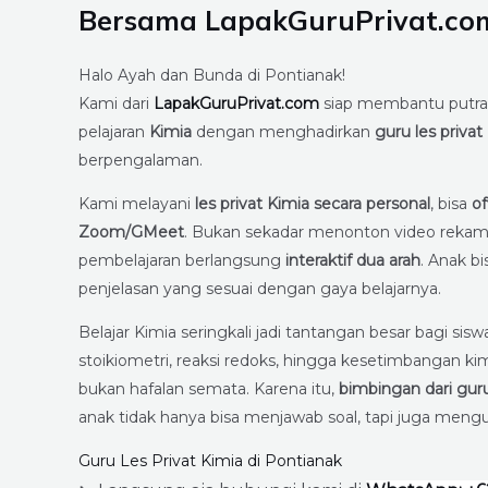
Bersama LapakGuruPrivat.com,
Halo Ayah dan Bunda di Pontianak!
Kami dari
LapakGuruPrivat.com
siap membantu putra
pelajaran
Kimia
dengan menghadirkan
guru les privat
berpengalaman.
Kami melayani
les privat Kimia secara personal
, bisa
of
Zoom/GMeet
. Bukan sekadar menonton video rekaman 
pembelajaran berlangsung
interaktif dua arah
. Anak b
penjelasan yang sesuai dengan gaya belajarnya.
Belajar Kimia seringkali jadi tantangan besar bagi 
stoikiometri, reaksi redoks, hingga kesetimbang
bukan hafalan semata. Karena itu,
bimbingan dari gu
anak tidak hanya bisa menjawab soal, tapi juga meng
Guru Les Privat Kimia di Pontianak