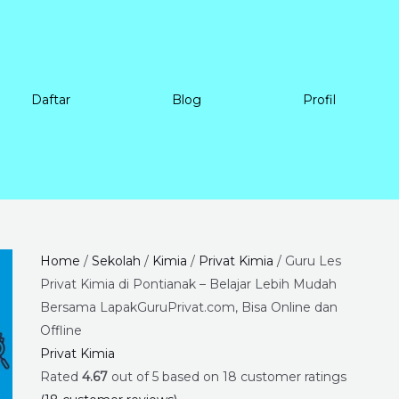
Daftar
Blog
Profil
Guru
Price
Home
/
Sekolah
/
Kimia
/
Privat Kimia
/ Guru Les
Les
range:
Privat Kimia di Pontianak – Belajar Lebih Mudah
Privat
Rp225.000
Bersama LapakGuruPrivat.com, Bisa Online dan
Kimia
through
Offline
di
Rp8.400.000
Privat Kimia
Pontianak
Rated
4.67
out of 5 based on
18
customer ratings