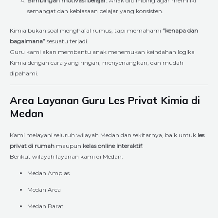
Bimbingan motivasi belajar:
Anak dibimbing agar memiliki
semangat dan kebiasaan belajar yang konsisten.
Kimia bukan soal menghafal rumus, tapi memahami
“kenapa dan
bagaimana”
sesuatu terjadi.
Guru kami akan membantu anak menemukan keindahan logika
Kimia dengan cara yang ringan, menyenangkan, dan mudah
dipahami.
Area Layanan Guru Les Privat Kimia di
Medan
Kami melayani seluruh wilayah Medan dan sekitarnya, baik untuk
les
privat di rumah
maupun
kelas online interaktif
.
Berikut wilayah layanan kami di Medan:
Medan Amplas
Medan Area
Medan Barat