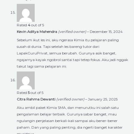
Rated
4
out of 5
Kevin Aditya Mahendra
(verified owner)
–
December 15, 2024
Sebelum ikut les ini, aku ngerasa Kimia itu pelajaran paling
susah di dunia. Tapi setelah les bareng tutor dari
LapakGuruPrivat, semua berubah. Gurunya asik banget,
ngajarnya kayak ngobrol santai tapi tetep fokus. Aku jadi nggak
takut lagi sama pelajaran ini.
Rated
5
out of 5
Citra Rahma Dewanti
(verified owner)
–
January 25, 2025
Aku ambil paket Kimia SMA, dan menurutku ini salah satu
pengalaman belajar terbaik. Gurunya sabar banget, mau
ngulangin penjelasan berkali-kali sampai aku bener-bener
paham. Dan yang paling penting, dia ngerti banget karakter
muridnya.