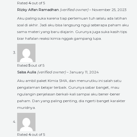
Rated
4
out of 5
Rizky Alfan Ramadhan
(verified owner)
–
November 25, 2023
Aku paling suka karena tiap pertemuan tuh selalu ada latihan
soal di akhir. Jadi aku bisa langsung nguji seberapa paham aku
sama materi yang baru diajarin. Gurunya juga suka kasih tips
biar hafalan reaksi kimia nggak gampang lupa.
Rated
5
out of 5
Salsa Aulia
(verified owner)
–
January 11, 2024
Aku ambil paket Kimia SMA, dan menurutku ini salah satu
pengalaman belajar terbaik. Gurunya sabar banget, mau
ngulangin penjelasan berkali-kali sampai aku bener-bener
paham. Dan yang paling penting, dia ngerti banget karakter
muridnya.
Rated
4
out of 5