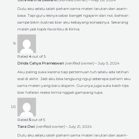
Dulu aku selalu salah paham sama materi larutan dan asam-
basa. Tapi guru lesnya sabar banget ngajarin dari nol, bahkan
sampe bikin ilustrasi biar aku kebayang konsepnya. Sekarang
malah jadi topik favoritku di Kimia.
Rated
4
out of 5
Dinda Cahya Prameswari
(verified owner)
–
July 5, 2024
Aku paling suka karena tiap pertemuan tuh selalu ada latihan
soal di akhir. Jadi aku bisa langsung nguji seberapa paham aku
sama materi yang baru diajarin. Gurunya juga suka kasih tips
biar hafalan reaksi kimia nggak gampang lupa.
Rated
5
out of 5
Tiara Dwi
(verified owner)
–
July 21, 2024
Dulu aku selalu salah paham sama materi larutan dan asam-