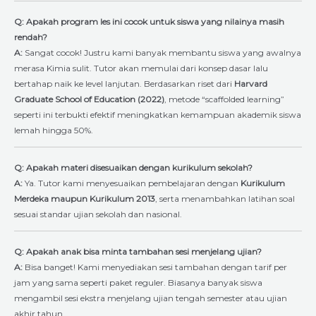
Q: Apakah program les ini cocok untuk siswa yang nilainya masih
rendah?
A:
Sangat cocok! Justru kami banyak membantu siswa yang awalnya
merasa Kimia sulit. Tutor akan memulai dari konsep dasar lalu
bertahap naik ke level lanjutan. Berdasarkan riset dari
Harvard
Graduate School of Education (2022)
, metode “scaffolded learning”
seperti ini terbukti efektif meningkatkan kemampuan akademik siswa
lemah hingga 50%.
Q: Apakah materi disesuaikan dengan kurikulum sekolah?
A:
Ya. Tutor kami menyesuaikan pembelajaran dengan
Kurikulum
Merdeka maupun Kurikulum 2013
, serta menambahkan latihan soal
sesuai standar ujian sekolah dan nasional.
Q: Apakah anak bisa minta tambahan sesi menjelang ujian?
A:
Bisa banget! Kami menyediakan sesi tambahan dengan tarif per
jam yang sama seperti paket reguler. Biasanya banyak siswa
mengambil sesi ekstra menjelang ujian tengah semester atau ujian
akhir tahun.