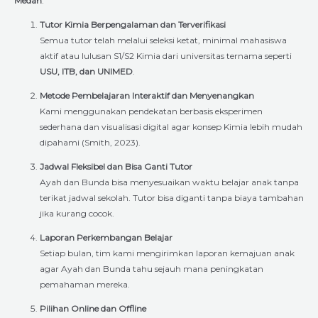
Medan
:
Tutor Kimia Berpengalaman dan Terverifikasi
Semua tutor telah melalui seleksi ketat, minimal mahasiswa
aktif atau lulusan S1/S2 Kimia dari universitas ternama seperti
USU, ITB, dan UNIMED
.
Metode Pembelajaran Interaktif dan Menyenangkan
Kami menggunakan pendekatan berbasis eksperimen
sederhana dan visualisasi digital agar konsep Kimia lebih mudah
dipahami (Smith, 2023).
Jadwal Fleksibel dan Bisa Ganti Tutor
Ayah dan Bunda bisa menyesuaikan waktu belajar anak tanpa
terikat jadwal sekolah. Tutor bisa diganti tanpa biaya tambahan
jika kurang cocok.
Laporan Perkembangan Belajar
Setiap bulan, tim kami mengirimkan laporan kemajuan anak
agar Ayah dan Bunda tahu sejauh mana peningkatan
pemahaman mereka.
Pilihan Online dan Offline