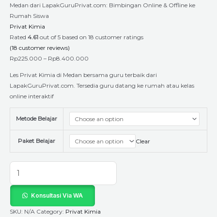
Medan dari LapakGuruPrivat.com: Bimbingan Online & Offline ke
Rumah Siswa
Privat Kimia
Rated
4.61
out of 5 based on
18
customer ratings
(
18
customer reviews)
Rp
225.000
–
Rp
8.400.000
Les Privat Kimia di Medan bersama guru terbaik dari
LapakGuruPrivat.com. Tersedia guru datang ke rumah atau kelas
online interaktif
Metode Belajar
Paket Belajar
Clear
Konsultasi Via WA
SKU:
N/A
Category:
Privat Kimia