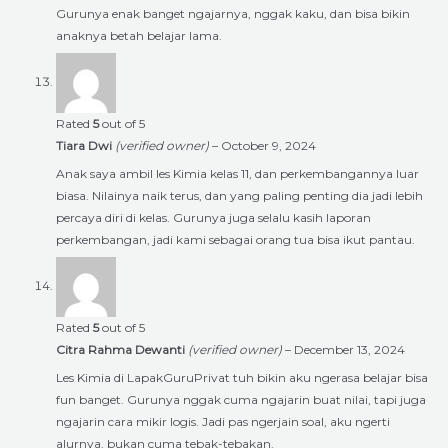
Gurunya enak banget ngajarnya, nggak kaku, dan bisa bikin
anaknya betah belajar lama.
Rated
5
out of 5
Tiara Dwi
(verified owner)
–
October 9, 2024
Anak saya ambil les Kimia kelas 11, dan perkembangannya luar
biasa. Nilainya naik terus, dan yang paling penting dia jadi lebih
percaya diri di kelas. Gurunya juga selalu kasih laporan
perkembangan, jadi kami sebagai orang tua bisa ikut pantau.
Rated
5
out of 5
Citra Rahma Dewanti
(verified owner)
–
December 13, 2024
Les Kimia di LapakGuruPrivat tuh bikin aku ngerasa belajar bisa
fun banget. Gurunya nggak cuma ngajarin buat nilai, tapi juga
ngajarin cara mikir logis. Jadi pas ngerjain soal, aku ngerti
alurnya, bukan cuma tebak-tebakan.