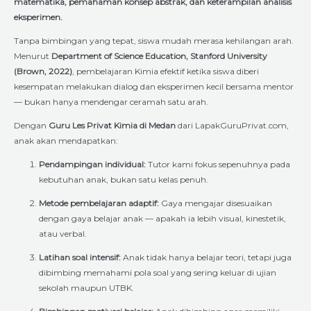
matematika, pemahaman konsep abstrak, dan keterampilan analisis
eksperimen.
Tanpa bimbingan yang tepat, siswa mudah merasa kehilangan arah.
Menurut
Department of Science Education, Stanford University
(Brown, 2022)
, pembelajaran Kimia efektif ketika siswa diberi
kesempatan melakukan dialog dan eksperimen kecil bersama mentor
— bukan hanya mendengar ceramah satu arah.
Dengan
Guru Les Privat Kimia di Medan
dari LapakGuruPrivat.com,
anak akan mendapatkan:
Pendampingan individual:
Tutor kami fokus sepenuhnya pada
kebutuhan anak, bukan satu kelas penuh.
Metode pembelajaran adaptif:
Gaya mengajar disesuaikan
dengan gaya belajar anak — apakah ia lebih visual, kinestetik,
atau verbal.
Latihan soal intensif:
Anak tidak hanya belajar teori, tetapi juga
dibimbing memahami pola soal yang sering keluar di ujian
sekolah maupun UTBK.