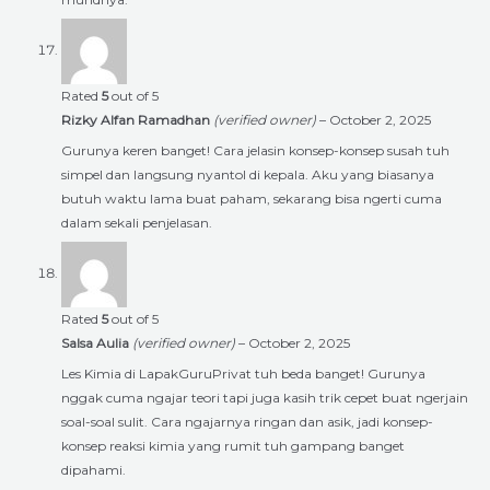
Rated
5
out of 5
Rizky Alfan Ramadhan
(verified owner)
–
October 2, 2025
Gurunya keren banget! Cara jelasin konsep-konsep susah tuh
simpel dan langsung nyantol di kepala. Aku yang biasanya
butuh waktu lama buat paham, sekarang bisa ngerti cuma
dalam sekali penjelasan.
Rated
5
out of 5
Salsa Aulia
(verified owner)
–
October 2, 2025
Les Kimia di LapakGuruPrivat tuh beda banget! Gurunya
nggak cuma ngajar teori tapi juga kasih trik cepet buat ngerjain
soal-soal sulit. Cara ngajarnya ringan dan asik, jadi konsep-
konsep reaksi kimia yang rumit tuh gampang banget
dipahami.