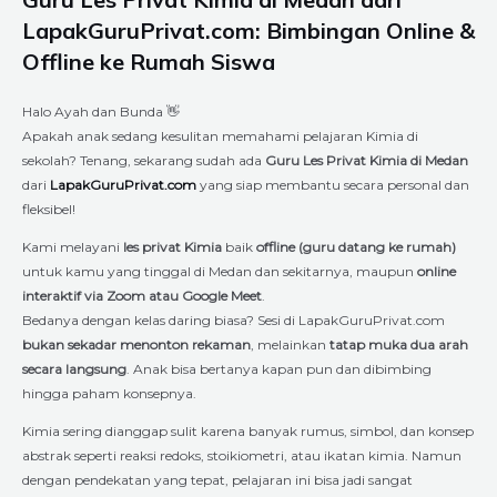
LapakGuruPrivat.com: Bimbingan Online &
Offline ke Rumah Siswa
Halo Ayah dan Bunda 👋
Apakah anak sedang kesulitan memahami pelajaran Kimia di
sekolah? Tenang, sekarang sudah ada
Guru Les Privat Kimia di Medan
dari
LapakGuruPrivat.com
yang siap membantu secara personal dan
fleksibel!
Kami melayani
les privat Kimia
baik
offline (guru datang ke rumah)
untuk kamu yang tinggal di Medan dan sekitarnya, maupun
online
interaktif via Zoom atau Google Meet
.
Bedanya dengan kelas daring biasa? Sesi di LapakGuruPrivat.com
bukan sekadar menonton rekaman
, melainkan
tatap muka dua arah
secara langsung
. Anak bisa bertanya kapan pun dan dibimbing
hingga paham konsepnya.
Kimia sering dianggap sulit karena banyak rumus, simbol, dan konsep
abstrak seperti reaksi redoks, stoikiometri, atau ikatan kimia. Namun
dengan pendekatan yang tepat, pelajaran ini bisa jadi sangat