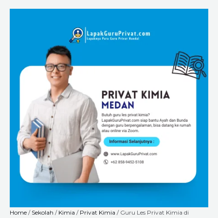
Skip
Guru
Price
to
Les
range:
content
Privat
Rp225.000
Kimia
through
di
Rp8.400.000
Medan
dari
LapakGuruPrivat.com:
Bimbingan
Online
&
Offline
ke
Rumah
Siswa
quantity
Home
/
Sekolah
/
Kimia
/
Privat Kimia
/ Guru Les Privat Kimia di