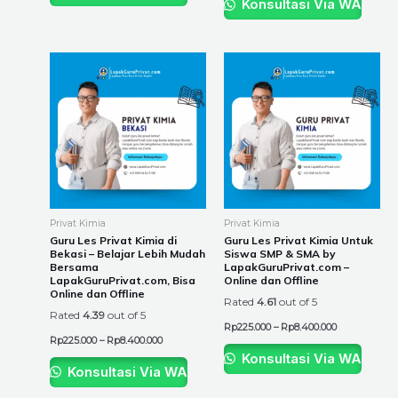
Konsultasi Via WA
Price
Price
This
This
range:
range:
product
product
Rp225.000
Rp225.000
through
through
has
has
Rp8.400.000
Rp8.400.000
multiple
multiple
variants.
variants.
The
The
options
options
may
may
be
be
Privat Kimia
Privat Kimia
chosen
chosen
Guru Les Privat Kimia di
Guru Les Privat Kimia Untuk
Bekasi – Belajar Lebih Mudah
Siswa SMP & SMA by
on
on
Bersama
LapakGuruPrivat.com –
the
the
LapakGuruPrivat.com, Bisa
Online dan Offline
Online dan Offline
product
product
Rated
4.61
out of 5
Rated
4.39
out of 5
page
page
Rp
225.000
–
Rp
8.400.000
Rp
225.000
–
Rp
8.400.000
Konsultasi Via WA
Konsultasi Via WA