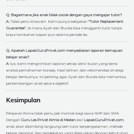
Q: Bagaimana jika anak tidak cocok dengan gaya mengajar tutor?
A:
Tidak perlu khawatir. Kami punya kebijakan
“Tutor Replacement
Guarantee”
, di mana Ayah dan Bunda bisa mengganti tutor tanpa
biaya tambahan kapan pun selama periode les.
Q: Apakah LapakGuruPrivat.com menyediakan laporan kemajuan
belajar anak?
A:
Iya, kami mengirimkan laporan setiap akhir bulan yang berisi
analisis pemahaman konsep, hasil latihan, dan rekomendasi strategi
belajar berikutnya. Ini penting agar Ayah dan Bunda bisa memantau
perkembangan anak secara objektif.
Kesimpulan
Pelajaran Kimia tidak perlu jadi momok bagi siswa SMP dan SMA.
Dengan
Guru Les Privat Kimia di Medan
dari
LapakGuruPrivat.com
,
anak akan dibimbing langsung oleh tutor berpengalaman, metode
belajar personal, dan pendekatan yang disesuaikan dengan kebutuhan