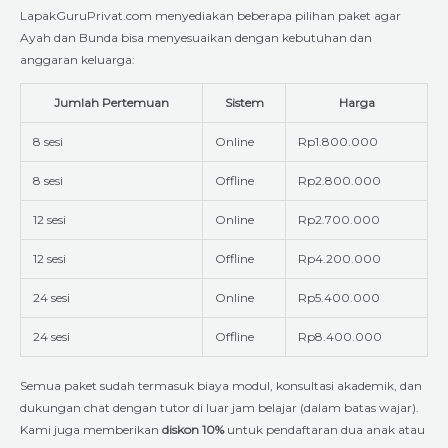
LapakGuruPrivat.com menyediakan beberapa pilihan paket agar
Ayah dan Bunda bisa menyesuaikan dengan kebutuhan dan
anggaran keluarga:
Jumlah Pertemuan
Sistem
Harga
8 sesi
Online
Rp1.800.000
8 sesi
Offline
Rp2.800.000
12 sesi
Online
Rp2.700.000
12 sesi
Offline
Rp4.200.000
24 sesi
Online
Rp5.400.000
24 sesi
Offline
Rp8.400.000
Semua paket sudah termasuk biaya modul, konsultasi akademik, dan
dukungan chat dengan tutor di luar jam belajar (dalam batas wajar).
Kami juga memberikan
diskon 10%
untuk pendaftaran dua anak atau