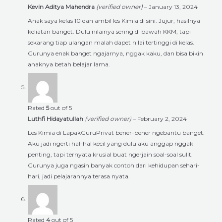
Kevin Aditya Mahendra
(verified owner)
–
January 13, 2024
Anak saya kelas 10 dan ambil les Kimia di sini. Jujur, hasilnya
keliatan banget. Dulu nilainya sering di bawah KKM, tapi
sekarang tiap ulangan malah dapet nilai tertinggi di kelas.
Gurunya enak banget ngajarnya, nggak kaku, dan bisa bikin
anaknya betah belajar lama.
Rated
5
out of 5
Luthfi Hidayatullah
(verified owner)
–
February 2, 2024
Les Kimia di LapakGuruPrivat bener-bener ngebantu banget.
Aku jadi ngerti hal-hal kecil yang dulu aku anggap nggak
penting, tapi ternyata krusial buat ngerjain soal-soal sulit.
Gurunya juga ngasih banyak contoh dari kehidupan sehari-
hari, jadi pelajarannya terasa nyata.
Rated
4
out of 5