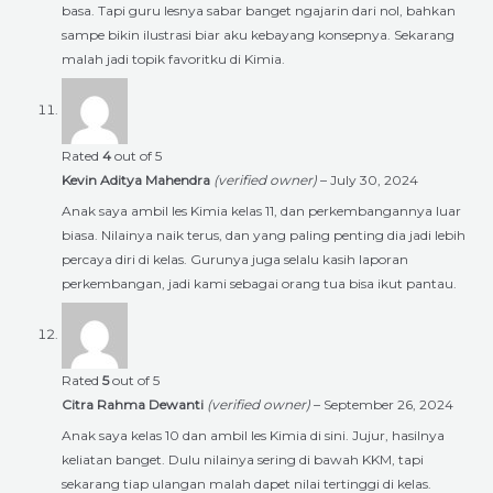
basa. Tapi guru lesnya sabar banget ngajarin dari nol, bahkan
sampe bikin ilustrasi biar aku kebayang konsepnya. Sekarang
malah jadi topik favoritku di Kimia.
Rated
4
out of 5
Kevin Aditya Mahendra
(verified owner)
–
July 30, 2024
Anak saya ambil les Kimia kelas 11, dan perkembangannya luar
biasa. Nilainya naik terus, dan yang paling penting dia jadi lebih
percaya diri di kelas. Gurunya juga selalu kasih laporan
perkembangan, jadi kami sebagai orang tua bisa ikut pantau.
Rated
5
out of 5
Citra Rahma Dewanti
(verified owner)
–
September 26, 2024
Anak saya kelas 10 dan ambil les Kimia di sini. Jujur, hasilnya
keliatan banget. Dulu nilainya sering di bawah KKM, tapi
sekarang tiap ulangan malah dapet nilai tertinggi di kelas.