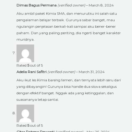
Dimas Bagus Permana
(verified owner)
–
March 8, 2024
Aku ambil paket Kimia SMA, dan menurutku ini salah satu
pengalaman belajar terbaik. Gurunya sabar banget, mau
ngulangin penjelasan berkali-kali sampai aku bener-bener
paham. Dan yang paling penting, dia ngerti banget karakter
muridnya.
Rated
5
out of 5
Adelia Rani Safitri
(verified owner)
–
March 31, 2024
Aku ikut les Kimia bareng temen, dan ternyata lebih seru dari
yang dibayangin! Gurunya bisa handle dua siswa sekaligus
dengan efektif banget. Nggak ada yang ketinggalan, dan
suasananya tetap santai.
Rated
5
out of 5
Citra Rahma Dewanti
(verified owner)
–
May 26, 2024