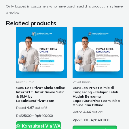
Only logged in customers who have purchased this product may leave
a review.
Related products
Price
Price
This
This
range:
range:
product
product
Rp225.000
Rp225.000
through
through
has
has
Rp8.400.000
Rp8.400.000
multiple
multiple
variants.
variants.
The
The
options
options
may
may
be
be
Privat Kimia
Privat Kimia
chosen
chosen
Guru Les Privat Kimia Online
Guru Les Privat Kimia di
Interaktif Untuk Siswa SMP
Tangerang – Belajar Lebih
on
on
& SMA by
Mudah Bersama
the
the
LapakGuruPrivat.com
LapakGuruPrivat.com, Bisa
Online dan Offline
product
product
Rated
4.67
out of 5
Rated
4.44
out of 5
page
page
Rp
225.000
–
Rp
8.400.000
Rp
225.000
–
Rp
8.400.000
Konsultasi Via WA