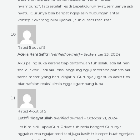
nyambung”, tapi setelah les di LapakGuruPrivat, semuanya jadi
nyatu. Gurunya bisa banget ngejelasin hubungan antar
konsep. Sekarang nilai ujianku jauh di atas rata-rata.
Rated
5
out of 5
Adelia Rani Safitri
(verified owner)
–
September 23, 2024
Aku paling suka karena tiap pertemuan tuh selalu ada latihan
soal di akhir. Jadi aku bisa langsung nguji seberapa paham aku
sama materi yang baru diajarin. Gurunya juga suka kasih tips
biar hafalan reaksi kimia nggak gampang lupa.
Rated
4
out of 5
Luthfi Hidayatullah
(verified owner)
–
October 21, 2024
Les Kimia di LapakGuruPrivat tuh beda banget! Gurunya
nggak cuma ngajar teori tapi juga kasih trik cepet buat ngerjain