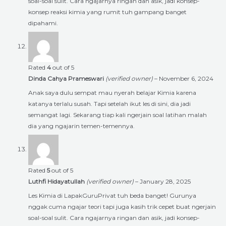
soal-soal sulit. Cara ngajarnya ringan dan asik, jadi konsep-
konsep reaksi kimia yang rumit tuh gampang banget
dipahami.
Rated
4
out of 5
Dinda Cahya Prameswari
(verified owner)
–
November 6, 2024
Anak saya dulu sempat mau nyerah belajar Kimia karena
katanya terlalu susah. Tapi setelah ikut les di sini, dia jadi
semangat lagi. Sekarang tiap kali ngerjain soal latihan malah
dia yang ngajarin temen-temennya.
Rated
5
out of 5
Luthfi Hidayatullah
(verified owner)
–
January 28, 2025
Les Kimia di LapakGuruPrivat tuh beda banget! Gurunya
nggak cuma ngajar teori tapi juga kasih trik cepet buat ngerjain
soal-soal sulit. Cara ngajarnya ringan dan asik, jadi konsep-