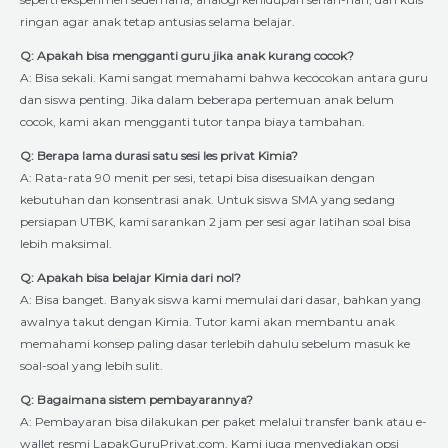
ringan agar anak tetap antusias selama belajar.
Q: Apakah bisa mengganti guru jika anak kurang cocok?
A: Bisa sekali. Kami sangat memahami bahwa kecocokan antara guru
dan siswa penting. Jika dalam beberapa pertemuan anak belum
cocok, kami akan mengganti tutor tanpa biaya tambahan.
Q: Berapa lama durasi satu sesi les privat Kimia?
A: Rata-rata 90 menit per sesi, tetapi bisa disesuaikan dengan
kebutuhan dan konsentrasi anak. Untuk siswa SMA yang sedang
persiapan UTBK, kami sarankan 2 jam per sesi agar latihan soal bisa
lebih maksimal.
Q: Apakah bisa belajar Kimia dari nol?
A: Bisa banget. Banyak siswa kami memulai dari dasar, bahkan yang
awalnya takut dengan Kimia. Tutor kami akan membantu anak
memahami konsep paling dasar terlebih dahulu sebelum masuk ke
soal-soal yang lebih sulit.
Q: Bagaimana sistem pembayarannya?
A: Pembayaran bisa dilakukan per paket melalui transfer bank atau e-
wallet resmi LapakGuruPrivat.com. Kami juga menyediakan opsi