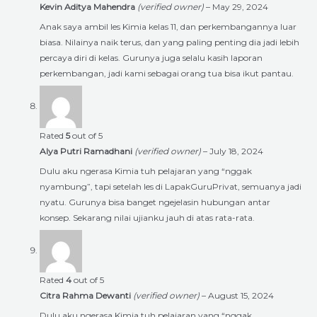
Kevin Aditya Mahendra
(verified owner)
–
May 29, 2024
Anak saya ambil les Kimia kelas 11, dan perkembangannya luar
biasa. Nilainya naik terus, dan yang paling penting dia jadi lebih
percaya diri di kelas. Gurunya juga selalu kasih laporan
perkembangan, jadi kami sebagai orang tua bisa ikut pantau.
Rated
5
out of 5
Alya Putri Ramadhani
(verified owner)
–
July 18, 2024
Dulu aku ngerasa Kimia tuh pelajaran yang “nggak
nyambung”, tapi setelah les di LapakGuruPrivat, semuanya jadi
nyatu. Gurunya bisa banget ngejelasin hubungan antar
konsep. Sekarang nilai ujianku jauh di atas rata-rata.
Rated
4
out of 5
Citra Rahma Dewanti
(verified owner)
–
August 15, 2024
Dulu aku ngerasa Kimia tuh pelajaran yang “nggak