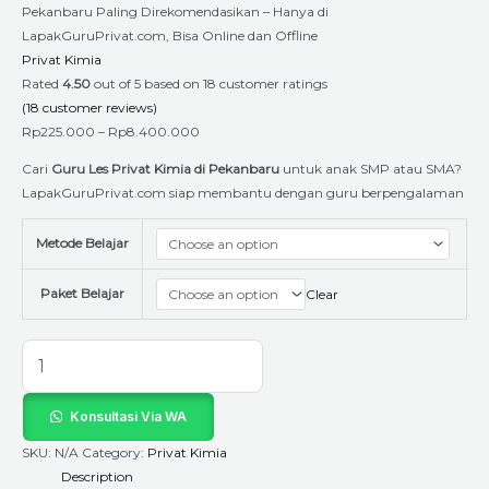
Pekanbaru Paling Direkomendasikan – Hanya di
LapakGuruPrivat.com, Bisa Online dan Offline
Privat Kimia
Rated
4.50
out of 5 based on
18
customer ratings
(
18
customer reviews)
Rp
225.000
–
Rp
8.400.000
Cari
Guru Les Privat Kimia di Pekanbaru
untuk anak SMP atau SMA?
LapakGuruPrivat.com siap membantu dengan guru berpengalaman
Metode Belajar
Paket Belajar
Clear
Konsultasi Via WA
SKU:
N/A
Category:
Privat Kimia
Description