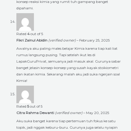
konsep reaksi kimia yang rumit tuh gampang banget
dipahami.
Rated
4
out of 5
Fikri Zainul Abidin
(verified owner)
–
February 25, 2025
Awalnya aku paling males belajar Kimia karena tiap kali liat
rumus langsung pusing. Tapi setelah ikut les di
LapakGuruPrivat, semuanya jadi masuk akal. Gurunya sabar
banget jelasin konsep-konsep yang susah kayak stoikiometri
dan ikatan kimia. Sekarang malah aku jadi suka ngerjain soal
Kimia!
Rated
5
out of 5
Citra Rahma Dewanti
(verified owner)
–
May 20, 2025
Aku suka banget karena tiap pertemuan tuh fokus ke satu
topik, jadi nggak keburu-buru. Gurunya juga selalu nyiapin