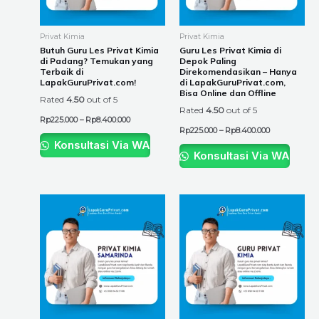
options
options
may
may
be
be
Privat Kimia
Privat Kimia
chosen
chosen
Butuh Guru Les Privat Kimia
Guru Les Privat Kimia di
di Padang? Temukan yang
Depok Paling
on
on
Terbaik di
Direkomendasikan – Hanya
the
the
LapakGuruPrivat.com!
di LapakGuruPrivat.com,
Bisa Online dan Offline
product
product
Rated
4.50
out of 5
Rated
4.50
out of 5
page
page
Rp
225.000
–
Rp
8.400.000
Rp
225.000
–
Rp
8.400.000
Konsultasi Via WA
Konsultasi Via WA
Price
Price
This
This
range:
range:
product
product
Rp225.000
Rp225.000
through
through
has
has
Rp8.400.000
Rp8.400.000
multiple
multiple
variants.
variants.
The
The
options
options
may
may