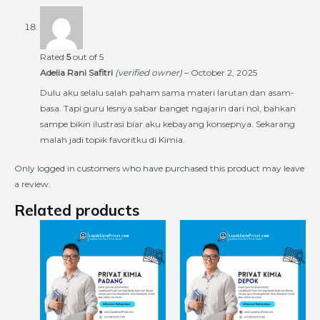
Rated
5
out of 5
Adelia Rani Safitri
(verified owner)
–
October 2, 2025
Dulu aku selalu salah paham sama materi larutan dan asam-
basa. Tapi guru lesnya sabar banget ngajarin dari nol, bahkan
sampe bikin ilustrasi biar aku kebayang konsepnya. Sekarang
malah jadi topik favoritku di Kimia.
Only logged in customers who have purchased this product may leave
a review.
Related products
Price
Price
This
This
range:
range:
product
product
Rp225.000
Rp225.000
through
through
has
has
Rp8.400.000
Rp8.400.000
multiple
multiple
variants.
variants.
The
The