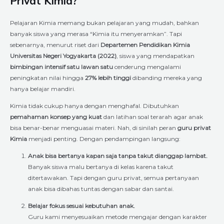
Privat Kimia?
Pelajaran Kimia memang bukan pelajaran yang mudah, bahkan
banyak siswa yang merasa “Kimia itu menyeramkan”. Tapi
sebenarnya, menurut riset dari
Departemen Pendidikan Kimia
Universitas Negeri Yogyakarta (2022)
, siswa yang mendapatkan
bimbingan intensif satu lawan satu
cenderung mengalami
peningkatan nilai hingga
27% lebih tinggi
dibanding mereka yang
hanya belajar mandiri.
Kimia tidak cukup hanya dengan menghafal. Dibutuhkan
pemahaman konsep yang kuat
dan latihan soal terarah agar anak
bisa benar-benar menguasai materi. Nah, di sinilah peran
guru privat
Kimia
menjadi penting. Dengan pendampingan langsung:
Anak bisa bertanya kapan saja tanpa takut dianggap lambat.
Banyak siswa malu bertanya di kelas karena takut
ditertawakan. Tapi dengan guru privat, semua pertanyaan
anak bisa dibahas tuntas dengan sabar dan santai.
Belajar fokus sesuai kebutuhan anak.
Guru kami menyesuaikan metode mengajar dengan karakter