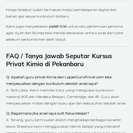
Harga tersebut sudah termasuk modul pembelajaran digital dan
bahan ajar sesuai kurikulum terbaru.
Kami juga menyediakan
paket trial
untuk satu pertemuan pertama
agar Ayah dan Bunda bisa menilai kecocokan antara anak dan tutor
sebelum berkomitmen lebih lanjut.
FAQ / Tanya Jawab Seputar Kursus
Privat Kimia di Pekanbaru
Q: Apakah guru privat Kimia dari LapakGuruPrivat.com bisa
menyesuaikan dengan kurikulum sekolah anak saya?
A: Tentu bisa. Kami memiliki tutor yang menguasai kurikulum
nasional (K13 dan Merdeka Belajar), Cambridge, dan IB. Guru akan
menyesuaikan materi dengan buku ajar dan kebutuhan sekolah anak.
Q: Bagaimana jika anak saya sulit fokus belajar?
A: Tenang, guru kami sudah dilatih menghadapi berbagai karakter
siswa. Biasanya kami menggunakan teknik belajar yang interaktif
seperti eksperimen sederhana, analogi kehidupan sehari-hari, dan kuis