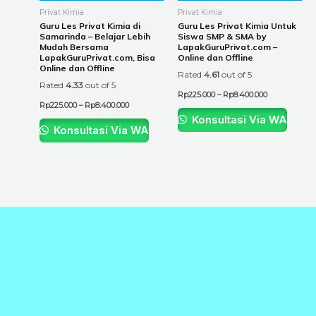
be
be
Privat Kimia
Privat Kimia
chosen
chosen
Guru Les Privat Kimia di
Guru Les Privat Kimia Untuk
Samarinda – Belajar Lebih
Siswa SMP & SMA by
on
on
Mudah Bersama
LapakGuruPrivat.com –
the
the
LapakGuruPrivat.com, Bisa
Online dan Offline
Online dan Offline
product
product
Rated
4.61
out of 5
Rated
4.33
out of 5
page
page
Rp
225.000
–
Rp
8.400.000
Rp
225.000
–
Rp
8.400.000
Konsultasi Via WA
Konsultasi Via WA