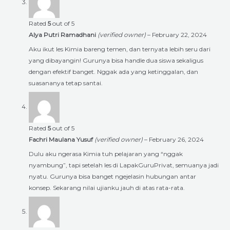
Rated
5
out of 5
Alya Putri Ramadhani
(verified owner)
–
February 22, 2024
Aku ikut les Kimia bareng temen, dan ternyata lebih seru dari
yang dibayangin! Gurunya bisa handle dua siswa sekaligus
dengan efektif banget. Nggak ada yang ketinggalan, dan
suasananya tetap santai.
Rated
5
out of 5
Fachri Maulana Yusuf
(verified owner)
–
February 26, 2024
Dulu aku ngerasa Kimia tuh pelajaran yang “nggak
nyambung”, tapi setelah les di LapakGuruPrivat, semuanya jadi
nyatu. Gurunya bisa banget ngejelasin hubungan antar
konsep. Sekarang nilai ujianku jauh di atas rata-rata.