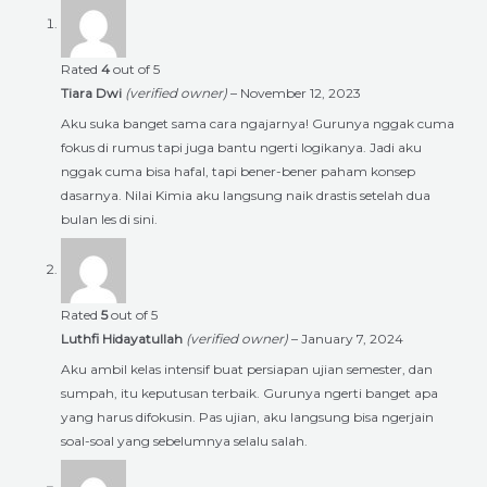
Rated
4
out of 5
Tiara Dwi
(verified owner)
–
November 12, 2023
Aku suka banget sama cara ngajarnya! Gurunya nggak cuma
fokus di rumus tapi juga bantu ngerti logikanya. Jadi aku
nggak cuma bisa hafal, tapi bener-bener paham konsep
dasarnya. Nilai Kimia aku langsung naik drastis setelah dua
bulan les di sini.
Rated
5
out of 5
Luthfi Hidayatullah
(verified owner)
–
January 7, 2024
Aku ambil kelas intensif buat persiapan ujian semester, dan
sumpah, itu keputusan terbaik. Gurunya ngerti banget apa
yang harus difokusin. Pas ujian, aku langsung bisa ngerjain
soal-soal yang sebelumnya selalu salah.