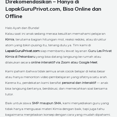
Direkomendasikan – Hanya di
LapakGuruPrivat.com, Bisa Online dan
Offline
Halo Ayah dan Bunda!
Kalau saat ini anak sedang merasa kesulitan memahami pelajaran
Kimia
, terutama bagian hitungan mol, reaksi redoks, atau struktur
atom yang bikin pusing itu, tenang dulu ya. Tim kami di
LapakGuruPrivat.com
siap membantu lewat layanan
Guru Les Privat
Kimia di Pekanbaru
yang bisa datang langsung ke rumah atau
dilakukan secara
online interaktif via Zoom atau Google Meet
.
Kami paham bahwa tidak semua anak cocok belajar di kelas besar
atau hanya menonton video pembelajaran yang sifatnya satu arah.
Karena itu, pendekatan kami bersifat
personal dan interaktif
— anak
bisa langsung bertanya, berdiskusi, dan memecahkan soal bersama
tutor.
Baik untuk siswa
SMP maupun SMA
, kami menyediakan guru yang
tidak hanya menguasai materi Kimia dengan baik, tapi juga tahu
bagaimana menjelaskan konsep dengan cara yang mudah dipahami.