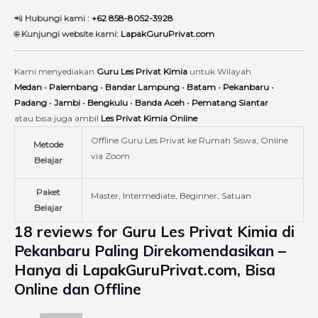
📲
Hubungi kami :
+62 858-8052-3928
🌐
Kunjungi website kami:
LapakGuruPrivat.com
Kami menyediakan
Guru Les Privat Kimia
untuk Wilayah
Medan
•
Palembang
•
Bandar Lampung
•
Batam
•
Pekanbaru
•
Padang
•
Jambi
•
Bengkulu
•
Banda Aceh
•
Pematang Siantar
atau bisa juga ambil
Les Privat Kimia Online
Offline Guru Les Privat ke Rumah Siswa, Online
Metode
via Zoom
Belajar
Paket
Master, Intermediate, Beginner, Satuan
Belajar
18 reviews for
Guru Les Privat Kimia di
Pekanbaru Paling Direkomendasikan –
Hanya di LapakGuruPrivat.com, Bisa
Online dan Offline