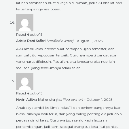
latihan tambahan buat dikerjain di rumah, jadi aku bisa latihan
terus tanpa ngerasa bosen.
Rated
4
out of 5
Adelia Rani Safitri
(verified owner)
–
August 11, 2025
Aku ambil kelas intensif buat persiapan ujian semester, dan
sumpah, itu keputusan terbaik. Gurunya ngerti banget apa
yang harus difokusin. Pas ujian, aku langsung bisa ngerjain
soal-soal yang sebelumnya selalu salah.
Rated
4
out of 5
Kevin Aditya Mahendra
(verified owner)
–
October 1, 2025
Anak saya ambil les Kimia kelas 11, dan perkembangannya luar
biasa. Nilainya naik terus, dan yang paling penting dia jadi lebih
percaya diri di kelas. Gurunya juga selalu kasih laporan
perkembangan, jadi kami sebagai orang tua bisa ikut pantau.