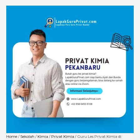
Skip
Guru
Price
to
Les
range:
content
Privat
Rp225.000
Kimia
through
di
Rp8.400.000
Pekanbaru
Paling
Direkomendasikan
–
Hanya
di
LapakGuruPrivat.com,
Bisa
Online
dan
Offline
quantity
Home
/
Sekolah
/
Kimia
/
Privat Kimia
/ Guru Les Privat Kimia di