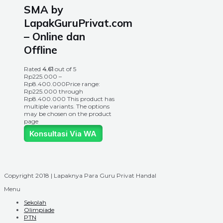
SMA by
LapakGuruPrivat.com
– Online dan
Offline
Rated
4.61
out of 5
Rp
225.000
–
Rp
8.400.000
Price range:
Rp225.000 through
Rp8.400.000
This product has
multiple variants. The options
may be chosen on the product
page
Konsultasi Via WA
Copyright 2018 | Lapaknya Para Guru Privat Handal
Menu
Sekolah
Olimpiade
PTN