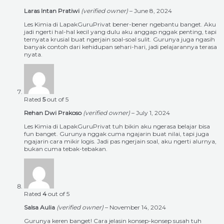
Laras Intan Pratiwi
(verified owner)
–
June 8, 2024
Les Kimia di LapakGuruPrivat bener-bener ngebantu banget. Aku
jadi ngerti hal-hal kecil yang dulu aku anggap nggak penting, tapi
ternyata krusial buat ngerjain soal-soal sulit. Gurunya juga ngasih
banyak contoh dari kehidupan sehari-hari, jadi pelajarannya terasa
nyata.
Rated
5
out of 5
Rehan Dwi Prakoso
(verified owner)
–
July 1, 2024
Les Kimia di LapakGuruPrivat tuh bikin aku ngerasa belajar bisa
fun banget. Gurunya nggak cuma ngajarin buat nilai, tapi juga
ngajarin cara mikir logis. Jadi pas ngerjain soal, aku ngerti alurnya,
bukan cuma tebak-tebakan.
Rated
4
out of 5
Salsa Aulia
(verified owner)
–
November 14, 2024
Gurunya keren banget! Cara jelasin konsep-konsep susah tuh