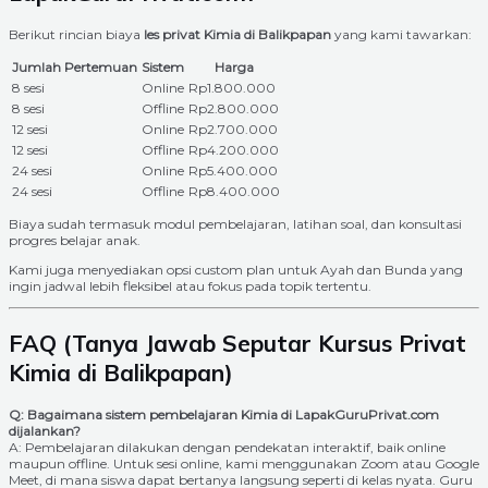
Berikut rincian biaya
les privat Kimia di Balikpapan
yang kami tawarkan:
Jumlah Pertemuan
Sistem
Harga
8 sesi
Online
Rp1.800.000
8 sesi
Offline
Rp2.800.000
12 sesi
Online
Rp2.700.000
12 sesi
Offline
Rp4.200.000
24 sesi
Online
Rp5.400.000
24 sesi
Offline
Rp8.400.000
Biaya sudah termasuk modul pembelajaran, latihan soal, dan konsultasi
progres belajar anak.
Kami juga menyediakan opsi custom plan untuk Ayah dan Bunda yang
ingin jadwal lebih fleksibel atau fokus pada topik tertentu.
FAQ (Tanya Jawab Seputar Kursus Privat
Kimia di Balikpapan)
Q: Bagaimana sistem pembelajaran Kimia di LapakGuruPrivat.com
dijalankan?
A: Pembelajaran dilakukan dengan pendekatan interaktif, baik online
maupun offline. Untuk sesi online, kami menggunakan Zoom atau Google
Meet, di mana siswa dapat bertanya langsung seperti di kelas nyata. Guru