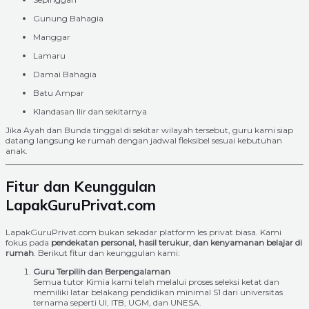
Gunung Bahagia
Manggar
Lamaru
Damai Bahagia
Batu Ampar
Klandasan Ilir dan sekitarnya
Jika Ayah dan Bunda tinggal di sekitar wilayah tersebut, guru kami siap
datang langsung ke rumah dengan jadwal fleksibel sesuai kebutuhan
anak.
Fitur dan Keunggulan
LapakGuruPrivat.com
LapakGuruPrivat.com bukan sekadar platform les privat biasa. Kami
fokus pada
pendekatan personal, hasil terukur, dan kenyamanan belajar di
rumah
. Berikut fitur dan keunggulan kami:
Guru Terpilih dan Berpengalaman
Semua tutor Kimia kami telah melalui proses seleksi ketat dan
memiliki latar belakang pendidikan minimal S1 dari universitas
ternama seperti UI, ITB, UGM, dan UNESA.