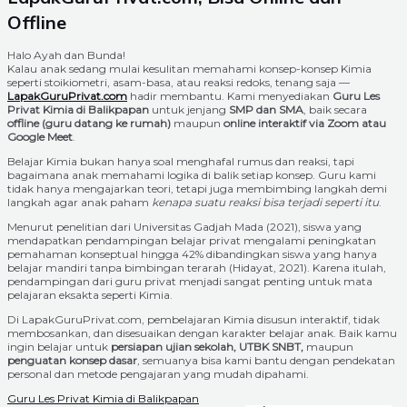
Offline
Halo Ayah dan Bunda!
Kalau anak sedang mulai kesulitan memahami konsep-konsep Kimia
seperti stoikiometri, asam-basa, atau reaksi redoks, tenang saja —
LapakGuruPrivat.com
hadir membantu. Kami menyediakan
Guru Les
Privat Kimia di Balikpapan
untuk jenjang
SMP dan SMA
, baik secara
offline (guru datang ke rumah)
maupun
online interaktif via Zoom atau
Google Meet
.
Belajar Kimia bukan hanya soal menghafal rumus dan reaksi, tapi
bagaimana anak memahami logika di balik setiap konsep. Guru kami
tidak hanya mengajarkan teori, tetapi juga membimbing langkah demi
langkah agar anak paham
kenapa suatu reaksi bisa terjadi seperti itu
.
Menurut penelitian dari Universitas Gadjah Mada (2021), siswa yang
mendapatkan pendampingan belajar privat mengalami peningkatan
pemahaman konseptual hingga 42% dibandingkan siswa yang hanya
belajar mandiri tanpa bimbingan terarah (Hidayat, 2021). Karena itulah,
pendampingan dari guru privat menjadi sangat penting untuk mata
pelajaran eksakta seperti Kimia.
Di LapakGuruPrivat.com, pembelajaran Kimia disusun interaktif, tidak
membosankan, dan disesuaikan dengan karakter belajar anak. Baik kamu
ingin belajar untuk
persiapan ujian sekolah, UTBK SNBT,
maupun
penguatan konsep dasar
, semuanya bisa kami bantu dengan pendekatan
personal dan metode pengajaran yang mudah dipahami.
Guru Les Privat Kimia di Balikpapan