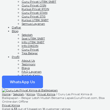
Guru Privat UTBK SNBT
Guru Privat OSN
Kursus Privat IPDN
Guru Privat STAN
Guru Privat STIS
Kursus UTBK SNBT
Semua Layanan
Daftar
Blog
Sekolah
Soal UTBK SNBT
Info UTBK SNBT
Info DIKDIN
Guru Privat
Tips Belajar
Profil
About Us
Testimoni
Biaya
FAQ Layanan
Kontak Kami
WhatsApp Us
Home
/
Sekolah
/
Kimia
/
Privat Kimia
/ Guru Les Privat Kimia di
Balikpapan – Belajar Lebih Mudah Bersama LapakGuruPrivat.com, Bisa
Online dan Offline
Privat Kimia
Rated
4.33
out of 5 based on
18
customer ratings