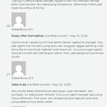
Tapi guru lesnya sabar banget ngajarin dari nol, bahkan sampe
bikin ilustrasi biar aku kebayang konsepnya. Sekarang malah jadi
topik favoritku di Kimia.
Rated
5
out of 5
Rizky Alfan Ramadhan
(verified owner)
–
May 19, 2025
Les Kimia di LapakGuruPrivat bener-bener ngebantu banget. Aku
jadi ngerti hal-hal kecil yang dulu aku anggap nggak penting, tapi
ternyata krusial buat ngerjain soal-soal sulit. Gurunya juga ngasih
banyak contoh dari kehidupan sehari-hari, jadi pelajarannya terasa
nyata.
Rated
4
out of 5
Salsa Aulia
(verified owner)
–
May 22, 2025
Aku ambil kelas intensif buat persiapan ujian semester, dan
sumpah, itu keputusan terbaik. Gurunya ngerti banget apa yang
harus difokusin. Pas ujian, aku langsung bisa ngerjain soal-soal
yang sebelumnya selalu salah.