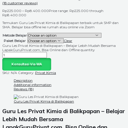
(
18
customer reviews)
Rp
225.000
–
Rp
8.400.000
Price range: Rp225.000 through
Rp8.400.000
Temukan Guru Les Privat Kimia di Balikpapan terbaik untuk SMP dan
SMA. Belajar bisa offline ke rumah atau online via Zoom
Metode Belajar
Paket Belajar
Clear
Guru Les Privat Kimia di Balikpapan – Belajar Lebih Mudah Bersama
LapakGuruPrivat.com, Bisa Online dan Offline quantity
Konsultasi Via WA
SKU:
N/A
Category:
Privat Kimia
Description
Additional information
Reviews (18)
Guru Les Privat Kimia di Balikpapan
Guru Les Privat Kimia di
Balikpapan
– Belajar
Lebih Mudah Bersama
LapakGuruPrivat.com, Bisa Online dan