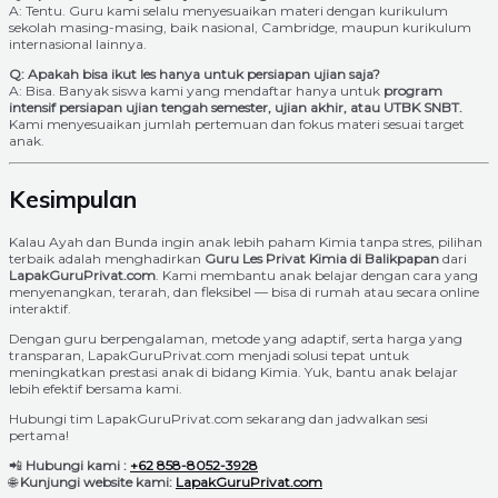
A: Tentu. Guru kami selalu menyesuaikan materi dengan kurikulum
sekolah masing-masing, baik nasional, Cambridge, maupun kurikulum
internasional lainnya.
Q: Apakah bisa ikut les hanya untuk persiapan ujian saja?
A: Bisa. Banyak siswa kami yang mendaftar hanya untuk
program
intensif persiapan ujian tengah semester, ujian akhir, atau UTBK SNBT.
Kami menyesuaikan jumlah pertemuan dan fokus materi sesuai target
anak.
Kesimpulan
Kalau Ayah dan Bunda ingin anak lebih paham Kimia tanpa stres, pilihan
terbaik adalah menghadirkan
Guru Les Privat Kimia di Balikpapan
dari
LapakGuruPrivat.com
. Kami membantu anak belajar dengan cara yang
menyenangkan, terarah, dan fleksibel — bisa di rumah atau secara online
interaktif.
Dengan guru berpengalaman, metode yang adaptif, serta harga yang
transparan, LapakGuruPrivat.com menjadi solusi tepat untuk
meningkatkan prestasi anak di bidang Kimia. Yuk, bantu anak belajar
lebih efektif bersama kami.
Hubungi tim LapakGuruPrivat.com sekarang dan jadwalkan sesi
pertama!
📲
Hubungi kami :
+62 858-8052-3928
🌐
Kunjungi website kami:
LapakGuruPrivat.com