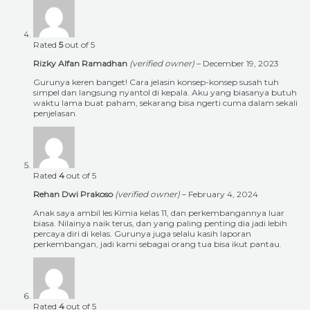
Rated
5
out of 5
Rizky Alfan Ramadhan
(verified owner)
–
December 19, 2023
Gurunya keren banget! Cara jelasin konsep-konsep susah tuh
simpel dan langsung nyantol di kepala. Aku yang biasanya butuh
waktu lama buat paham, sekarang bisa ngerti cuma dalam sekali
penjelasan.
Rated
4
out of 5
Rehan Dwi Prakoso
(verified owner)
–
February 4, 2024
Anak saya ambil les Kimia kelas 11, dan perkembangannya luar
biasa. Nilainya naik terus, dan yang paling penting dia jadi lebih
percaya diri di kelas. Gurunya juga selalu kasih laporan
perkembangan, jadi kami sebagai orang tua bisa ikut pantau.
Rated
4
out of 5