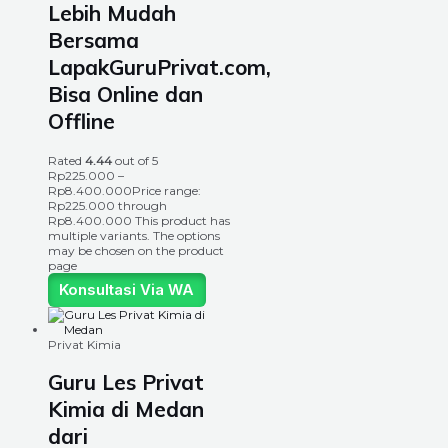
Lebih Mudah
Bersama
LapakGuruPrivat.com,
Bisa Online dan
Offline
Rated
4.44
out of 5
Rp
225.000
–
Rp
8.400.000
Price range:
Rp225.000 through
Rp8.400.000
This product has
multiple variants. The options
may be chosen on the product
page
Konsultasi Via WA
Privat Kimia
Guru Les Privat
Kimia di Medan
dari