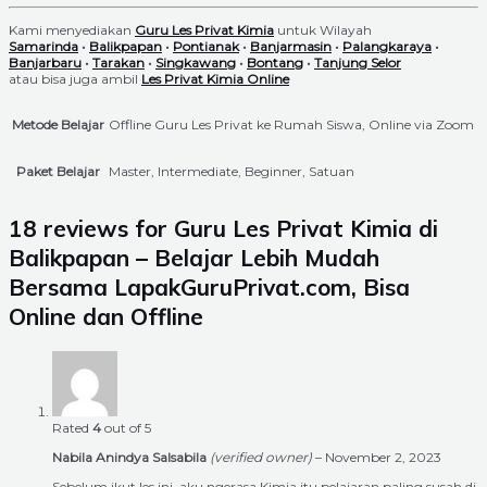
Kami menyediakan
Guru Les Privat Kimia
untuk Wilayah
Samarinda
•
Balikpapan
•
Pontianak
•
Banjarmasin
•
Palangkaraya
•
Banjarbaru
•
Tarakan
•
Singkawang
•
Bontang
•
Tanjung Selor
atau bisa juga ambil
Les Privat Kimia Online
Metode Belajar
Offline Guru Les Privat ke Rumah Siswa, Online via Zoom
Paket Belajar
Master, Intermediate, Beginner, Satuan
18 reviews for
Guru Les Privat Kimia di
Balikpapan – Belajar Lebih Mudah
Bersama LapakGuruPrivat.com, Bisa
Online dan Offline
Rated
4
out of 5
Nabila Anindya Salsabila
(verified owner)
–
November 2, 2023
Sebelum ikut les ini, aku ngerasa Kimia itu pelajaran paling susah di