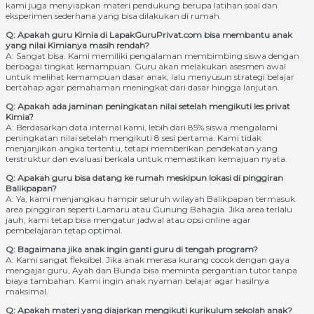
kami juga menyiapkan materi pendukung berupa latihan soal dan
eksperimen sederhana yang bisa dilakukan di rumah.
Q: Apakah guru Kimia di LapakGuruPrivat.com bisa membantu anak
yang nilai Kimianya masih rendah?
A: Sangat bisa. Kami memiliki pengalaman membimbing siswa dengan
berbagai tingkat kemampuan. Guru akan melakukan asesmen awal
untuk melihat kemampuan dasar anak, lalu menyusun strategi belajar
bertahap agar pemahaman meningkat dari dasar hingga lanjutan.
Q: Apakah ada jaminan peningkatan nilai setelah mengikuti les privat
Kimia?
A: Berdasarkan data internal kami, lebih dari 85% siswa mengalami
peningkatan nilai setelah mengikuti 8 sesi pertama. Kami tidak
menjanjikan angka tertentu, tetapi memberikan pendekatan yang
terstruktur dan evaluasi berkala untuk memastikan kemajuan nyata.
Q: Apakah guru bisa datang ke rumah meskipun lokasi di pinggiran
Balikpapan?
A: Ya, kami menjangkau hampir seluruh wilayah Balikpapan termasuk
area pinggiran seperti Lamaru atau Gunung Bahagia. Jika area terlalu
jauh, kami tetap bisa mengatur jadwal atau opsi online agar
pembelajaran tetap optimal.
Q: Bagaimana jika anak ingin ganti guru di tengah program?
A: Kami sangat fleksibel. Jika anak merasa kurang cocok dengan gaya
mengajar guru, Ayah dan Bunda bisa meminta pergantian tutor tanpa
biaya tambahan. Kami ingin anak nyaman belajar agar hasilnya
maksimal.
Q: Apakah materi yang diajarkan mengikuti kurikulum sekolah anak?