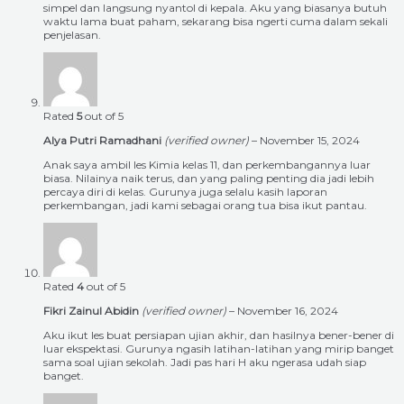
simpel dan langsung nyantol di kepala. Aku yang biasanya butuh
waktu lama buat paham, sekarang bisa ngerti cuma dalam sekali
penjelasan.
Rated
5
out of 5
Alya Putri Ramadhani
(verified owner)
–
November 15, 2024
Anak saya ambil les Kimia kelas 11, dan perkembangannya luar
biasa. Nilainya naik terus, dan yang paling penting dia jadi lebih
percaya diri di kelas. Gurunya juga selalu kasih laporan
perkembangan, jadi kami sebagai orang tua bisa ikut pantau.
Rated
4
out of 5
Fikri Zainul Abidin
(verified owner)
–
November 16, 2024
Aku ikut les buat persiapan ujian akhir, dan hasilnya bener-bener di
luar ekspektasi. Gurunya ngasih latihan-latihan yang mirip banget
sama soal ujian sekolah. Jadi pas hari H aku ngerasa udah siap
banget.