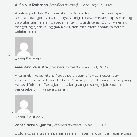
Alifia Nur Rahmah
(verified owner)
–
February 18, 2025
Anak saya kelas 10 dan ambil les Kimia di sini. Jujur, hasilnya
keliatan banget. Dulu nilainya sering di bawah KKM, tapi sekarang
tiap ulangan malah dapet nilai tertinggi di kelas. Gurunya enak
banget ngajarnya, nggak kaku, dan bisa bikin anaknya betah
belajar lama.
Rated
5
out of 5
Farel Andika Putra
(verified owner)
–
March 21, 2025
Aku ambil kelas intensif buat persiapan ujian semester, dan
sumpah, itu keputusan terbaik. Gurunya ngerti banget apa yang
harus difokusin. Pas ujian, aku langsung bisa ngerjain soal-soal
yang sebelumnya selalu salah.
Rated
4
out of 5
Zahra Nabila Qanita
(verified owner)
–
May 12, 2025
Dulu aku selalu salah paham sama materi larutan dan asam-basa.