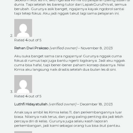
dunia. Tapi setelah les bareng tutor dari LapakGuruPrivat, semua
berubah. Gurunya asik banget, ngajarnya kayak ngobrol santai
tapi tetep fokus. Aku jadi nggak takut lagi sama pelajaran ini.
Rated
4
out of 5
Rehan Dwi Prakoso
(verified owner)
–
November 8, 2023
Aku suka banget sama cara ngajarnya! Gurunya nggak cuma
fokus di rumus tapi juga bantu ngerti logikanya. Jadi aku nggak
cuma bisa hafal, tapi bener-bener paham konsep dasarnya. Nilai
Kimia aku langsung naik drastis setelah dua bulan les di sini.
Rated
4
out of 5
Luthfi Hidayatullah
(verified owner)
–
December 18, 2023
Anak saya ambil les Kimia kelas 11, dan perkembangannya luar
biasa. Nilainya naik terus, dan yang paling penting dia jadi lebih
percaya diri di kelas. Gurunya juga selalu kasih laporan
perkembangan, jadi kami sebagai orang tua bisa ikut pantau.