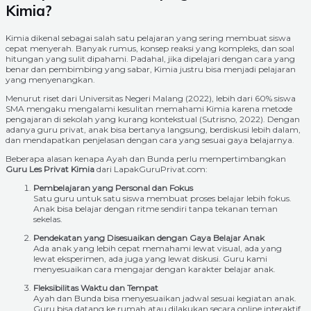
Kimia?
Kimia dikenal sebagai salah satu pelajaran yang sering membuat siswa
cepat menyerah. Banyak rumus, konsep reaksi yang kompleks, dan soal
hitungan yang sulit dipahami. Padahal, jika dipelajari dengan cara yang
benar dan pembimbing yang sabar, Kimia justru bisa menjadi pelajaran
yang menyenangkan.
Menurut riset dari Universitas Negeri Malang (2022), lebih dari 60% siswa
SMA mengaku mengalami kesulitan memahami Kimia karena metode
pengajaran di sekolah yang kurang kontekstual (Sutrisno, 2022). Dengan
adanya guru privat, anak bisa bertanya langsung, berdiskusi lebih dalam,
dan mendapatkan penjelasan dengan cara yang sesuai gaya belajarnya.
Beberapa alasan kenapa Ayah dan Bunda perlu mempertimbangkan
Guru Les Privat Kimia
dari LapakGuruPrivat.com:
Pembelajaran yang Personal dan Fokus
Satu guru untuk satu siswa membuat proses belajar lebih fokus.
Anak bisa belajar dengan ritme sendiri tanpa tekanan teman
sekelas.
Pendekatan yang Disesuaikan dengan Gaya Belajar Anak
Ada anak yang lebih cepat memahami lewat visual, ada yang
lewat eksperimen, ada juga yang lewat diskusi. Guru kami
menyesuaikan cara mengajar dengan karakter belajar anak.
Fleksibilitas Waktu dan Tempat
Ayah dan Bunda bisa menyesuaikan jadwal sesuai kegiatan anak.
Guru bisa datang ke rumah atau dilakukan secara online interaktif.