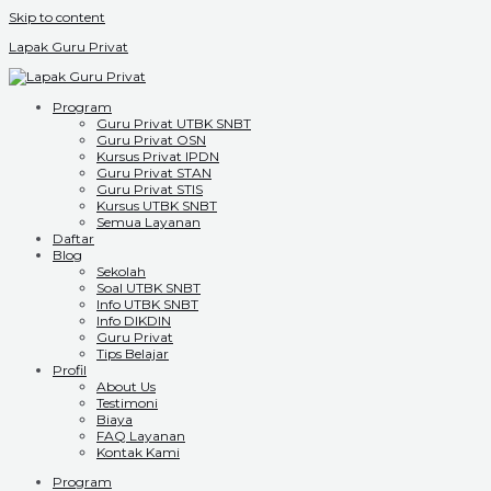
Skip to content
Lapak Guru Privat
Program
Guru Privat UTBK SNBT
Guru Privat OSN
Kursus Privat IPDN
Guru Privat STAN
Guru Privat STIS
Kursus UTBK SNBT
Semua Layanan
Daftar
Blog
Sekolah
Soal UTBK SNBT
Info UTBK SNBT
Info DIKDIN
Guru Privat
Tips Belajar
Profil
About Us
Testimoni
Biaya
FAQ Layanan
Kontak Kami
Program