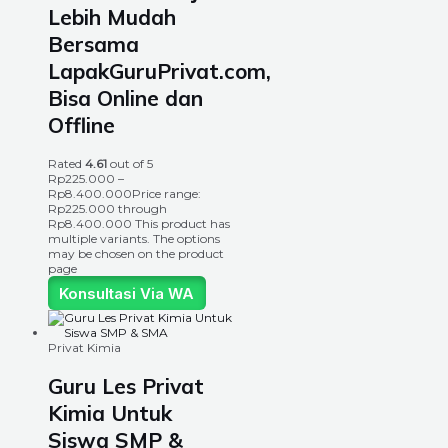
Lebih Mudah
Bersama
LapakGuruPrivat.com,
Bisa Online dan
Offline
Rated
4.61
out of 5
Rp
225.000
–
Rp
8.400.000
Price range:
Rp225.000 through
Rp8.400.000
This product has
multiple variants. The options
may be chosen on the product
page
Konsultasi Via WA
Privat Kimia
Guru Les Privat
Kimia Untuk
Siswa SMP &