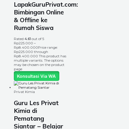
LapakGuruPrivat.com:
Bimbingan Online
& Offline ke
Rumah Siswa
Rated
4.61
out of 5
Rp
225.000
–
Rp
8.400.000
Price range:
Rp225.000 through
Rp8.400.000
This product has
multiple variants. The options
may be chosen on the product
page
Konsultasi Via WA
Privat Kimia
Guru Les Privat
Kimia di
Pematang
Siantar – Belajar