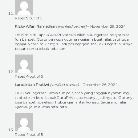
Rated
5
out of 5
Rizky Alfan Ramadhan
(verified owner)
–
November 29, 2024
Les Kimia di LapakGuruPrivat tuh bikin aku ngerasa belajar bisa
fun banget. Gurunya nggak cuma ngajarin buat nilai, tapi juga
ngajarin cara mikir logis. Jadi pas ngerjain soal, aku ngerti alurnya,
bukan cuma tebak-tebakan.
Rated
4
out of 5
Laras Intan Pratiwi
(verified owner)
–
December 26, 2024
Dulu aku ngerasa Kimia tuh pelajaran yang “nggak nyambung”,
tapi setelah les di LapakGuruPrivat, semuanya jadi nyatu. Gurunya
bisa banget ngejelasin hubungan antar konsep. Sekarang nilai
ujianku jauh di atas rata-rata.
Rated
4
out of 5