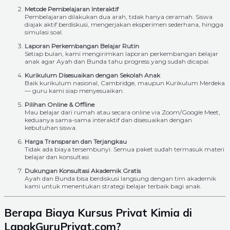
Metode Pembelajaran Interaktif
Pembelajaran dilakukan dua arah, tidak hanya ceramah. Siswa
diajak aktif berdiskusi, mengerjakan eksperimen sederhana, hingga
simulasi soal.
Laporan Perkembangan Belajar Rutin
Setiap bulan, kami mengirimkan laporan perkembangan belajar
anak agar Ayah dan Bunda tahu progress yang sudah dicapai.
Kurikulum Disesuaikan dengan Sekolah Anak
Baik kurikulum nasional, Cambridge, maupun Kurikulum Merdeka
— guru kami siap menyesuaikan.
Pilihan Online & Offline
Mau belajar dari rumah atau secara online via Zoom/Google Meet,
keduanya sama-sama interaktif dan disesuaikan dengan
kebutuhan siswa.
Harga Transparan dan Terjangkau
Tidak ada biaya tersembunyi. Semua paket sudah termasuk materi
belajar dan konsultasi.
Dukungan Konsultasi Akademik Gratis
Ayah dan Bunda bisa berdiskusi langsung dengan tim akademik
kami untuk menentukan strategi belajar terbaik bagi anak.
Berapa Biaya Kursus Privat Kimia di
LapakGuruPrivat.com?