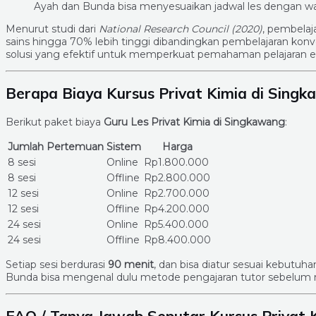
Ayah dan Bunda bisa menyesuaikan jadwal les dengan wa
Menurut studi dari
National Research Council (2020)
, pembelaj
sains hingga 70% lebih tinggi dibandingkan pembelajaran konven
solusi yang efektif untuk memperkuat pemahaman pelajaran ek
Berapa Biaya Kursus Privat Kimia di Sing
Berikut paket biaya
Guru Les Privat Kimia di Singkawang
:
Jumlah Pertemuan
Sistem
Harga
8 sesi
Online
Rp1.800.000
8 sesi
Offline
Rp2.800.000
12 sesi
Online
Rp2.700.000
12 sesi
Offline
Rp4.200.000
24 sesi
Online
Rp5.400.000
24 sesi
Offline
Rp8.400.000
Setiap sesi berdurasi
90 menit
, dan bisa diatur sesuai kebutuh
Bunda bisa mengenal dulu metode pengajaran tutor sebelum 