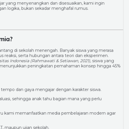
ajar yang menyenangkan dan disesuaikan, kami ingin
n logika, bukan sekadar menghafal rumus.
mia?
enantang di sekolah menengah. Banyak siswa yang merasa
 reaksi, serta hubungan antara teori dan eksperimen.
itas Indonesia (Rahmawati & Setiawan, 2021)
, siswa yang
ia menunjukkan peningkatan pemahaman konsep hingga 45%
tempo dan gaya mengajar dengan karakter siswa.
valuasi, sehingga anak tahu bagian mana yang perlu
u kami memanfaatkan media pembelajaran modern agar
PAT, maupun ujian sekolah.