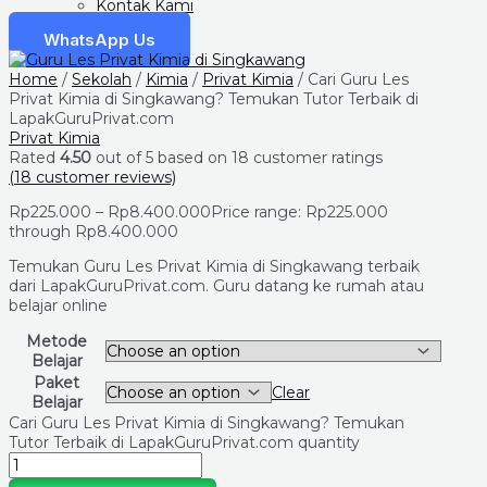
Kontak Kami
WhatsApp Us
Home
/
Sekolah
/
Kimia
/
Privat Kimia
/ Cari Guru Les
Privat Kimia di Singkawang? Temukan Tutor Terbaik di
LapakGuruPrivat.com
Privat Kimia
Rated
4.50
out of 5 based on
18
customer ratings
(
18
customer reviews)
Rp
225.000
–
Rp
8.400.000
Price range: Rp225.000
through Rp8.400.000
Temukan Guru Les Privat Kimia di Singkawang terbaik
dari LapakGuruPrivat.com. Guru datang ke rumah atau
belajar online
Metode
Belajar
Paket
Clear
Belajar
Cari Guru Les Privat Kimia di Singkawang? Temukan
Tutor Terbaik di LapakGuruPrivat.com quantity