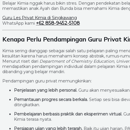
Belajar Kimia nggak harus bikin stres. Dengan pendekatan bel
memastikan anak Ayah dan Bunda bisa memahami Kimia denga
Guru Les Privat Kimia di Singkawang
+62 858-9452-5108
WhatsApp kami
Kenapa Perlu Pendampingan Guru Privat Ki
Kimia sering dianggap sebagai salah satu pelajaran paling m
kesulitan karena harus memahami konsep abstrak, rumus-rumus
Menurut riset dari
Department of Chemistry Education, Univers
mendapatkan pendampingan individual dalam pelajaran Kim
dibanding yang belajar mandiri.
Pendampingan guru privat memungkinkan:
Penjelasan yang lebih personal.
Guru akan menyesuaikan 
Pemantauan progres secara berkala.
Setiap sesi bisa die
ditingkatkan.
Pembelajaran berbasis praktik dan eksperimen virtual.
Gur
Kimia terasa nyata.
Persiapan ujian yang lebih terarah.
Baik itu ujian harian, 