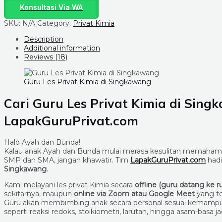
Konsultasi Via WA
SKU:
N/A
Category:
Privat Kimia
Description
Additional information
Reviews (18)
Guru Les Privat Kimia di Singkawang
Cari Guru Les Privat Kimia di
Sing
LapakGuruPrivat.com
Halo Ayah dan Bunda!
Kalau anak Ayah dan Bunda mulai merasa kesulitan memahami p
SMP dan SMA, jangan khawatir. Tim
LapakGuruPrivat.com
hadi
Singkawang
.
Kami melayani les privat Kimia secara
offline (guru datang ke 
sekitarnya, maupun
online via Zoom atau Google Meet
yang te
Guru akan membimbing anak secara personal sesuai kemampua
seperti reaksi redoks, stoikiometri, larutan, hingga asam-basa j