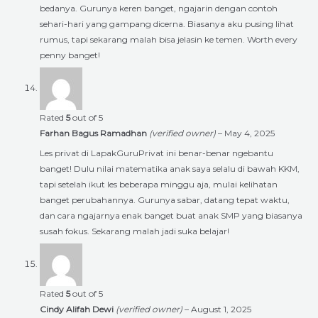
bedanya. Gurunya keren banget, ngajarin dengan contoh
sehari-hari yang gampang dicerna. Biasanya aku pusing lihat
rumus, tapi sekarang malah bisa jelasin ke temen. Worth every
penny banget!
Rated
5
out of 5
Farhan Bagus Ramadhan
(verified owner)
–
May 4, 2025
Les privat di LapakGuruPrivat ini benar-benar ngebantu
banget! Dulu nilai matematika anak saya selalu di bawah KKM,
tapi setelah ikut les beberapa minggu aja, mulai kelihatan
banget perubahannya. Gurunya sabar, datang tepat waktu,
dan cara ngajarnya enak banget buat anak SMP yang biasanya
susah fokus. Sekarang malah jadi suka belajar!
Rated
5
out of 5
Cindy Alifah Dewi
(verified owner)
–
August 1, 2025