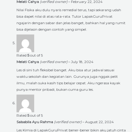
Melati Cahya
(verified owner)
–
February 22, 2024
Nilai Fisika aku dulu nyaris remedial terus, tapi sekarang udah
bisa dapet nilai di atas rata-rata. Tutor LapakGuruPrivat
ngajarin dengan sabar dan jelas banget, bahkan hal yang rumit
bisa dijelasin dengan contoh yang simpel.
Rated
5
out of 5
Melati Cahya
(verified owner)
–
July 18, 2024
Les di sini tuh fleksibel banget. Aku bisa atur jadwal sesuai
waktu sekolah dan kegiatan lain. Gurunya juga nggak pelit
ilmu, malah suka kasih tips belajar cepat. Aku ngerasa kayak
punya mentor pribadi, bukan cuma guru les.
Rated
5
out of 5
Salsabila Ayu Rahma
(verified owner)
–
August 22, 2024
Les Kimia di LapakGuruPrivat bener-bener bikin aku jatuh cinta