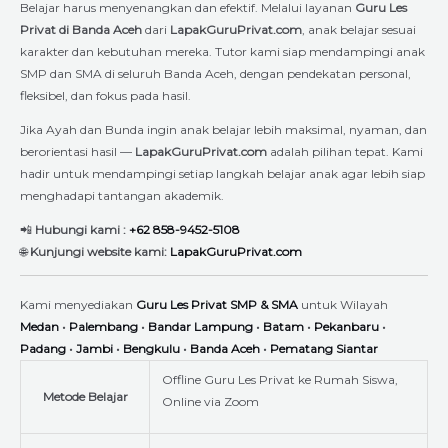
Belajar harus menyenangkan dan efektif. Melalui layanan
Guru Les
Privat di Banda Aceh
dari
LapakGuruPrivat.com
, anak belajar sesuai
karakter dan kebutuhan mereka. Tutor kami siap mendampingi anak
SMP dan SMA di seluruh Banda Aceh, dengan pendekatan personal,
fleksibel, dan fokus pada hasil.
Jika Ayah dan Bunda ingin anak belajar lebih maksimal, nyaman, dan
berorientasi hasil —
LapakGuruPrivat.com
adalah pilihan tepat. Kami
hadir untuk mendampingi setiap langkah belajar anak agar lebih siap
menghadapi tantangan akademik.
📲
Hubungi kami :
+62 858-9452-5108
🌐
Kunjungi website kami:
LapakGuruPrivat.com
Kami menyediakan
Guru Les Privat SMP & SMA
untuk Wilayah
Medan
•
Palembang
•
Bandar Lampung
•
Batam
•
Pekanbaru
•
Padang
•
Jambi
•
Bengkulu
•
Banda Aceh
•
Pematang Siantar
Offline Guru Les Privat ke Rumah Siswa,
Metode Belajar
Online via Zoom