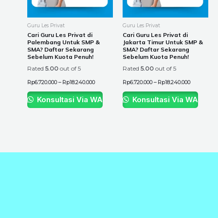
options
options
may
may
be
be
Guru Les Privat
Guru Les Privat
chosen
chosen
Cari Guru Les Privat di
Cari Guru Les Privat di
Palembang Untuk SMP &
Jakarta Timur Untuk SMP &
on
on
SMA? Daftar Sekarang
SMA? Daftar Sekarang
the
the
Sebelum Kuota Penuh!
Sebelum Kuota Penuh!
product
product
Rated
5.00
out of 5
Rated
5.00
out of 5
page
page
Rp
6.720.000
–
Rp
18.240.000
Rp
6.720.000
–
Rp
18.240.000
Konsultasi Via WA
Konsultasi Via WA