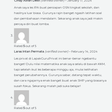
Cindy Alifah Dewi
(verified owner)
–
January 17, 2024
Anak saya les IPA buat persiapan OSN tingkat sekolah, dan
hasilnya luar biasa. Gurunya rajin banget ngasih latihan soal
dan pembahasan mendalam. Sekarang anak saya jadi makin
percaya diri buat lomba.
Rated
5
out of 5
Laras Intan Permata
(verified owner)
–
February 14, 2024
Les privat di LapakGuruPrivat ini benar-benar ngebantu
banget! Dulu nilai matematika anak saya selalu di bawah KKM,
tapi setelah ikut les beberapa minggu aja, mulai kelihatan
banget perubahannya. Gurunya sabar, datang tepat waktu,
dan cara ngajarnya enak banget buat anak SMP yang biasanya
susah fokus. Sekarang malah jadi suka belajar!
Rated
5
out of 5