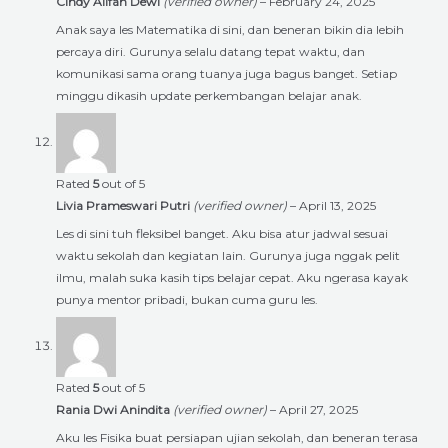
Cindy Alifah Dewi
(verified owner)
–
February 24, 2025
Anak saya les Matematika di sini, dan beneran bikin dia lebih
percaya diri. Gurunya selalu datang tepat waktu, dan
komunikasi sama orang tuanya juga bagus banget. Setiap
minggu dikasih update perkembangan belajar anak.
Rated
5
out of 5
Livia Prameswari Putri
(verified owner)
–
April 13, 2025
Les di sini tuh fleksibel banget. Aku bisa atur jadwal sesuai
waktu sekolah dan kegiatan lain. Gurunya juga nggak pelit
ilmu, malah suka kasih tips belajar cepat. Aku ngerasa kayak
punya mentor pribadi, bukan cuma guru les.
Rated
5
out of 5
Rania Dwi Anindita
(verified owner)
–
April 27, 2025
Aku les Fisika buat persiapan ujian sekolah, dan beneran terasa