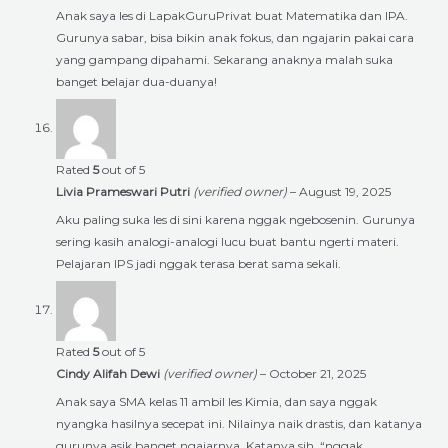
Anak saya les di LapakGuruPrivat buat Matematika dan IPA.
Gurunya sabar, bisa bikin anak fokus, dan ngajarin pakai cara
yang gampang dipahami. Sekarang anaknya malah suka
banget belajar dua-duanya!
Rated
5
out of 5
Livia Prameswari Putri
(verified owner)
–
August 19, 2025
Aku paling suka les di sini karena nggak ngebosenin. Gurunya
sering kasih analogi-analogi lucu buat bantu ngerti materi.
Pelajaran IPS jadi nggak terasa berat sama sekali.
Rated
5
out of 5
Cindy Alifah Dewi
(verified owner)
–
October 21, 2025
Anak saya SMA kelas 11 ambil les Kimia, dan saya nggak
nyangka hasilnya secepat ini. Nilainya naik drastis, dan katanya
gurunya asik banget ngajarnya. Katanya sih, “nggak