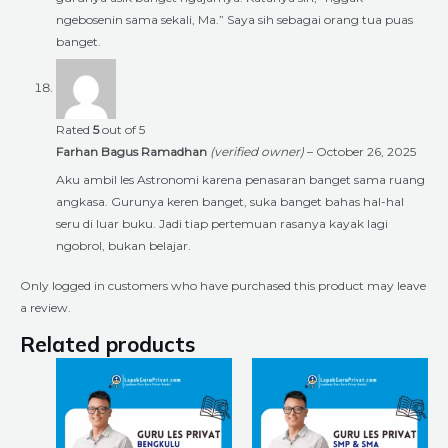
ngebosenin sama sekali, Ma.” Saya sih sebagai orang tua puas
banget.
Rated
5
out of 5
Farhan Bagus Ramadhan
(verified owner)
–
October 26, 2025
Aku ambil les Astronomi karena penasaran banget sama ruang
angkasa. Gurunya keren banget, suka banget bahas hal-hal
seru di luar buku. Jadi tiap pertemuan rasanya kayak lagi
ngobrol, bukan belajar.
Only logged in customers who have purchased this product may leave
a review.
Related products
Price
Price
This
This
range:
range:
product
product
Rp6.720.000
Rp6.720.00
through
through
has
has
Rp18.240.000
Rp18.240.0
multiple
multiple