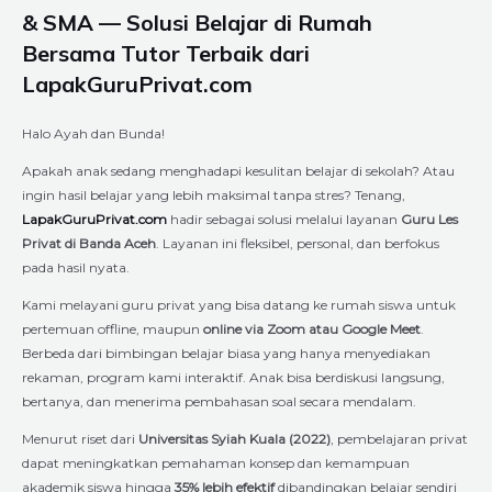
& SMA — Solusi Belajar di Rumah
Bersama Tutor Terbaik dari
LapakGuruPrivat.com
Halo Ayah dan Bunda!
Apakah anak sedang menghadapi kesulitan belajar di sekolah? Atau
ingin hasil belajar yang lebih maksimal tanpa stres? Tenang,
LapakGuruPrivat.com
hadir sebagai solusi melalui layanan
Guru Les
Privat di Banda Aceh
. Layanan ini fleksibel, personal, dan berfokus
pada hasil nyata.
Kami melayani guru privat yang bisa datang ke rumah siswa untuk
pertemuan offline, maupun
online via Zoom atau Google Meet
.
Berbeda dari bimbingan belajar biasa yang hanya menyediakan
rekaman, program kami interaktif. Anak bisa berdiskusi langsung,
bertanya, dan menerima pembahasan soal secara mendalam.
Menurut riset dari
Universitas Syiah Kuala (2022)
, pembelajaran privat
dapat meningkatkan pemahaman konsep dan kemampuan
akademik siswa hingga
35% lebih efektif
dibandingkan belajar sendiri