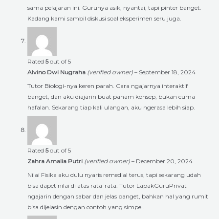
sama pelajaran ini. Gurunya asik, nyantai, tapi pinter banget.
Kadang kami sambil diskusi soal eksperimen seru juga.
Rated
5
out of 5
Alvino Dwi Nugraha
(verified owner)
–
September 18, 2024
Tutor Biologi-nya keren parah. Cara ngajarnya interaktif
banget, dan aku diajarin buat paham konsep, bukan cuma
hafalan. Sekarang tiap kali ulangan, aku ngerasa lebih siap.
Rated
5
out of 5
Zahra Amalia Putri
(verified owner)
–
December 20, 2024
Nilai Fisika aku dulu nyaris remedial terus, tapi sekarang udah
bisa dapet nilai di atas rata-rata. Tutor LapakGuruPrivat
ngajarin dengan sabar dan jelas banget, bahkan hal yang rumit
bisa dijelasin dengan contoh yang simpel.