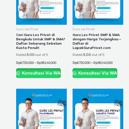
variants.
variants.
The
The
options
options
may
may
be
be
Guru Les Privat
Guru Les Privat
chosen
chosen
Cari Guru Les Privat di
Guru Les Privat SMP & SMA
Bengkulu Untuk SMP & SMA?
dengan Harga Terjangkau –
on
on
Daftar Sekarang Sebelum
Daftar di
the
the
Kuota Penuh!
LapakGuruPrivat.com
product
product
Rated
5.00
out of 5
Rated
5.00
out of 5
page
page
Rp
6.720.000
–
Rp
18.240.000
Rp
6.720.000
–
Rp
18.240.000
Konsultasi Via WA
Konsultasi Via WA
Price
Price
This
This
range:
range:
product
product
Rp6.720.000
Rp6.720.00
through
through
has
has
Rp18.240.000
Rp18.240.0
multiple
multiple
variants.
variants.
The
The