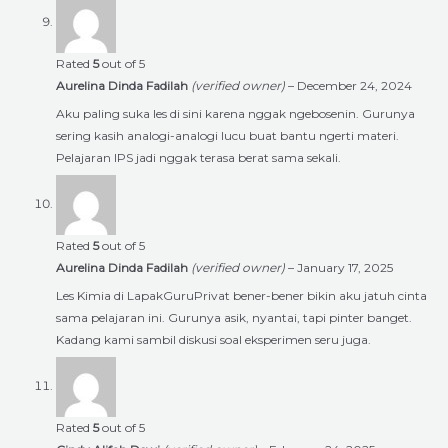
Rated
5
out of 5
Aurelina Dinda Fadilah
(verified owner)
–
December 24, 2024
Aku paling suka les di sini karena nggak ngebosenin. Gurunya
sering kasih analogi-analogi lucu buat bantu ngerti materi.
Pelajaran IPS jadi nggak terasa berat sama sekali.
Rated
5
out of 5
Aurelina Dinda Fadilah
(verified owner)
–
January 17, 2025
Les Kimia di LapakGuruPrivat bener-bener bikin aku jatuh cinta
sama pelajaran ini. Gurunya asik, nyantai, tapi pinter banget.
Kadang kami sambil diskusi soal eksperimen seru juga.
Rated
5
out of 5