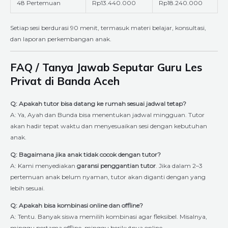
48 Pertemuan
Rp13.440.000
Rp18.240.000
Setiap sesi berdurasi 90 menit, termasuk materi belajar, konsultasi,
dan laporan perkembangan anak.
FAQ / Tanya Jawab Seputar Guru Les
Privat di Banda Aceh
Q: Apakah tutor bisa datang ke rumah sesuai jadwal tetap?
A: Ya, Ayah dan Bunda bisa menentukan jadwal mingguan. Tutor
akan hadir tepat waktu dan menyesuaikan sesi dengan kebutuhan
anak.
Q: Bagaimana jika anak tidak cocok dengan tutor?
A: Kami menyediakan
garansi penggantian tutor
. Jika dalam 2–3
pertemuan anak belum nyaman, tutor akan diganti dengan yang
lebih sesuai.
Q: Apakah bisa kombinasi online dan offline?
A: Tentu. Banyak siswa memilih kombinasi agar fleksibel. Misalnya,
minggu pertama offline, minggu berikutnya online.