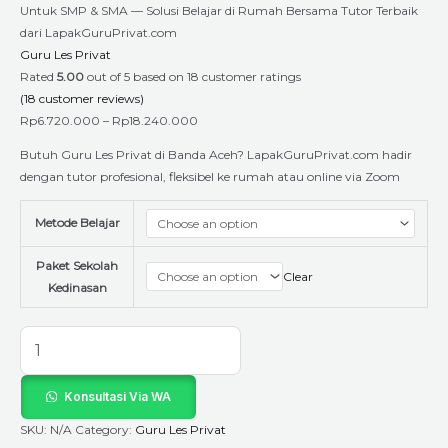
quantity
Untuk SMP & SMA — Solusi Belajar di Rumah Bersama Tutor Terbaik
dari LapakGuruPrivat.com
Guru Les Privat
Rated
5.00
out of 5 based on
18
customer ratings
(
18
customer reviews)
Rp
6.720.000
–
Rp
18.240.000
Butuh Guru Les Privat di Banda Aceh? LapakGuruPrivat.com hadir
dengan tutor profesional, fleksibel ke rumah atau online via Zoom
Metode Belajar
Paket Sekolah
Clear
Kedinasan
Konsultasi Via WA
SKU:
N/A
Category:
Guru Les Privat