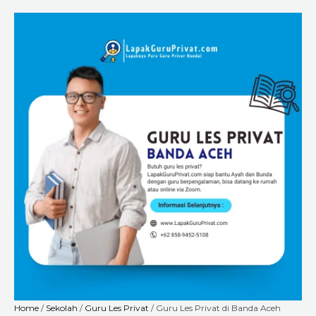
Skip
Guru
Price
to
Les
range:
content
Privat
Rp6.720.000
di
through
Banda
Rp18.240.000
Aceh
Untuk
SMP
&
SMA
—
Solusi
Belajar
di
Rumah
Bersama
Tutor
Terbaik
dari
LapakGuruPrivat.com
Home
/
Sekolah
/
Guru Les Privat
/ Guru Les Privat di Banda Aceh