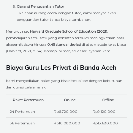
Garansi Penggantian Tutor
Jika anak kurang cocok dengan tutor, kami menyediakan
penggantian tutor tanpa biaya tambahan.
Menurut riset
Harvard Graduate School of Education (2021)
,
pembelajaran satu-satu yang konsisten terbukti meningkatkan hasil
akademik siswa hingga
0,45 standar deviasi
di atas metode kelas biasa
(Harvard, 2021, p. 34). Konsep ini menjadi dasar layanan kami.
Biaya Guru Les Privat di Banda Aceh
Kami menyediakan paket yang bisa disesuaikan dengan kebutuhan
dan durasi belajar anak:
Paket Pertemuan
Online
Offline
24 Pertemuan
Rp6.720.000
Rp9.120.000
36 Pertemuan
Rp10.080.000
Rp13.680.000