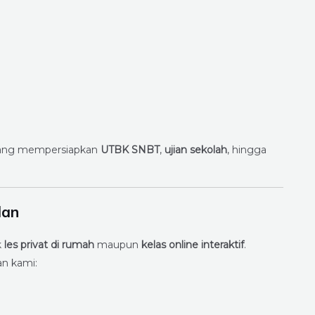
edang mempersiapkan
UTBK SNBT
,
ujian sekolah
, hingga
dan
k
les privat di rumah
maupun
kelas online interaktif
.
an kami: