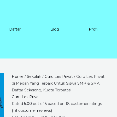
Daftar
Blog
Profil
Guru
Price
Home
/
Sekolah
/
Guru Les Privat
/ Guru Les Privat
Les
range:
di Medan Yang Terbaik Untuk Siswa SMP & SMA:
Privat
Rp6.720.000
Daftar Sekarang, Kuota Terbatas!
di
through
Guru Les Privat
Medan
Rp18.240.000
Rated
5.00
out of 5 based on
18
customer ratings
Yang
(
18
customer reviews)