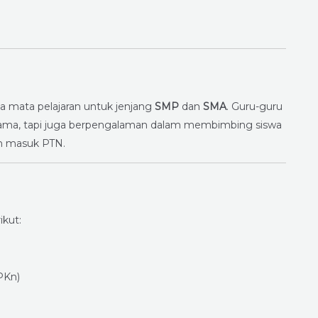
a mata pelajaran untuk jenjang
SMP
dan
SMA
. Guru-guru
ernama, tapi juga berpengalaman dalam membimbing siswa
an masuk PTN.
ikut:
PKn)