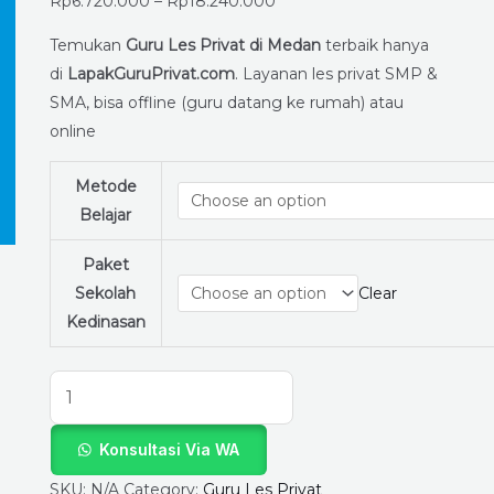
Terbaik
Rp
6.720.000
–
Rp
18.240.000
Untuk
Temukan
Guru Les Privat di Medan
terbaik hanya
Siswa
di
LapakGuruPrivat.com
. Layanan les privat SMP &
SMP
SMA, bisa offline (guru datang ke rumah) atau
&
online
SMA:
Daftar
Metode
Sekarang,
Belajar
Kuota
Terbatas!
Paket
quantity
Sekolah
Clear
Kedinasan
Konsultasi Via WA
SKU:
N/A
Category:
Guru Les Privat