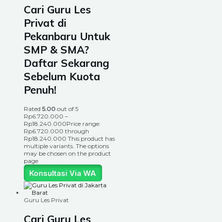
Cari Guru Les
Privat di
Pekanbaru Untuk
SMP & SMA?
Daftar Sekarang
Sebelum Kuota
Penuh!
Rated
5.00
out of 5
Rp
6.720.000
–
Rp
18.240.000
Price range:
Rp6.720.000 through
Rp18.240.000
This product has
multiple variants. The options
may be chosen on the product
page
Konsultasi Via WA
Guru Les Privat
Cari Guru Les