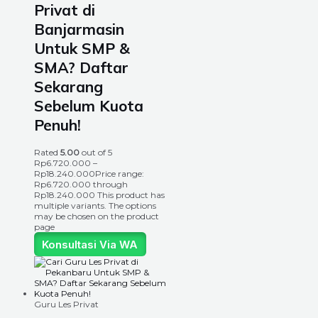
Privat di
Banjarmasin
Untuk SMP &
SMA? Daftar
Sekarang
Sebelum Kuota
Penuh!
Rated
5.00
out of 5
Rp
6.720.000
–
Rp
18.240.000
Price range:
Rp6.720.000 through
Rp18.240.000
This product has
multiple variants. The options
may be chosen on the product
page
Konsultasi Via WA
Guru Les Privat