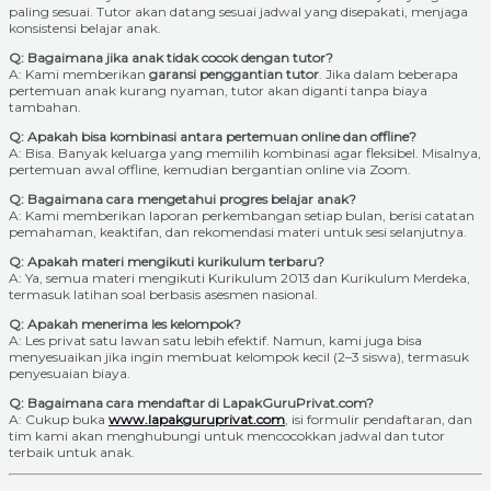
paling sesuai. Tutor akan datang sesuai jadwal yang disepakati, menjaga
konsistensi belajar anak.
Q: Bagaimana jika anak tidak cocok dengan tutor?
A: Kami memberikan
garansi penggantian tutor
. Jika dalam beberapa
pertemuan anak kurang nyaman, tutor akan diganti tanpa biaya
tambahan.
Q: Apakah bisa kombinasi antara pertemuan online dan offline?
A: Bisa. Banyak keluarga yang memilih kombinasi agar fleksibel. Misalnya,
pertemuan awal offline, kemudian bergantian online via Zoom.
Q: Bagaimana cara mengetahui progres belajar anak?
A: Kami memberikan laporan perkembangan setiap bulan, berisi catatan
pemahaman, keaktifan, dan rekomendasi materi untuk sesi selanjutnya.
Q: Apakah materi mengikuti kurikulum terbaru?
A: Ya, semua materi mengikuti Kurikulum 2013 dan Kurikulum Merdeka,
termasuk latihan soal berbasis asesmen nasional.
Q: Apakah menerima les kelompok?
A: Les privat satu lawan satu lebih efektif. Namun, kami juga bisa
menyesuaikan jika ingin membuat kelompok kecil (2–3 siswa), termasuk
penyesuaian biaya.
Q: Bagaimana cara mendaftar di LapakGuruPrivat.com?
A: Cukup buka
www.lapakguruprivat.com
, isi formulir pendaftaran, dan
tim kami akan menghubungi untuk mencocokkan jadwal dan tutor
terbaik untuk anak.