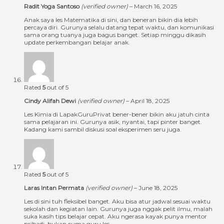
Radit Yoga Santoso
(verified owner)
–
March 16, 2025
Anak saya les Matematika di sini, dan beneran bikin dia lebih
percaya diri. Gurunya selalu datang tepat waktu, dan komunikasi
sama orang tuanya juga bagus banget. Setiap minggu dikasih
update perkembangan belajar anak.
Rated
5
out of 5
Cindy Alifah Dewi
(verified owner)
–
April 18, 2025
Les Kimia di LapakGuruPrivat bener-bener bikin aku jatuh cinta
sama pelajaran ini. Gurunya asik, nyantai, tapi pinter banget.
Kadang kami sambil diskusi soal eksperimen seru juga.
Rated
5
out of 5
Laras Intan Permata
(verified owner)
–
June 18, 2025
Les di sini tuh fleksibel banget. Aku bisa atur jadwal sesuai waktu
sekolah dan kegiatan lain. Gurunya juga nggak pelit ilmu, malah
suka kasih tips belajar cepat. Aku ngerasa kayak punya mentor
pribadi, bukan cuma guru les.