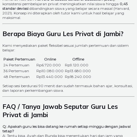
konsistensi pembelajaran privat meningkatkan nilai siswa hingga
0,45
standar deviasi
dibandingkan siswa yang belajar secara massal (Harvard,
2021). Konsep ini diterapkan oleh tutor kami untuk hasil belajar yang
maksimal.
Berapa Biaya Guru Les Privat di Jambi?
Kami menyediakan paket fleksibel sesuai jumlah pertemuan dan sistem
belajar:
Paket Pertemuan
Online
Offline
24 Pertemuan
Rp6.720.000
Rp9.120.000
36 Pertemuan
Rp10.080.000
Rp13.680.000
48 Pertemuan
Rp13.440.000
Rp18.240.000
Setiap sesi berdurasi 90 menit dan sudah termasuk bahan ajar, konsultasi,
dan laporan perkembangan siswa.
FAQ / Tanya Jawab Seputar Guru Les
Privat di Jambi
Q: Apakah guru les bisa datang ke rumah setiap minggu dengan jadwal
tetap?
A: Tentu bisa. Ayah dan Bunda bisa menentukan hari dan jam yang