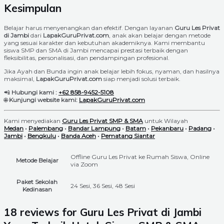
Kesimpulan
Belajar harus menyenangkan dan efektif. Dengan layanan
Guru Les Privat
di Jambi
dari
LapakGuruPrivat.com
, anak akan belajar dengan metode
yang sesuai karakter dan kebutuhan akademiknya. Kami membantu
siswa SMP dan SMA di Jambi mencapai prestasi terbaik dengan
fleksibilitas, personalisasi, dan pendampingan profesional.
Jika Ayah dan Bunda ingin anak belajar lebih fokus, nyaman, dan hasilnya
maksimal,
LapakGuruPrivat.com
siap menjadi solusi terbaik.
📲
Hubungi kami :
+62 858-9452-5108
🌐
Kunjungi website kami:
LapakGuruPrivat.com
Kami menyediakan
Guru Les Privat SMP & SMA
untuk Wilayah
Medan
•
Palembang
•
Bandar Lampung
•
Batam
•
Pekanbaru
•
Padang
•
Jambi
•
Bengkulu
•
Banda Aceh
•
Pematang Siantar
Offline Guru Les Privat ke Rumah Siswa, Online
Metode Belajar
via Zoom
Paket Sekolah
24 Sesi, 36 Sesi, 48 Sesi
Kedinasan
18 reviews for
Guru Les Privat di Jambi