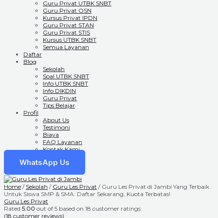
Guru Privat UTBK SNBT
Guru Privat OSN
Kursus Privat IPDN
Guru Privat STAN
Guru Privat STIS
Kursus UTBK SNBT
Semua Layanan
Daftar
Blog
Sekolah
Soal UTBK SNBT
Info UTBK SNBT
Info DIKDIN
Guru Privat
Tips Belajar
Profil
About Us
Testimoni
Biaya
FAQ Layanan
Kontak Kami
WhatsApp Us
Home
/
Sekolah
/
Guru Les Privat
/ Guru Les Privat di Jambi Yang Terbaik
Untuk Siswa SMP & SMA: Daftar Sekarang, Kuota Terbatas!
Guru Les Privat
Rated
5.00
out of 5 based on
18
customer ratings
(
18
customer reviews)