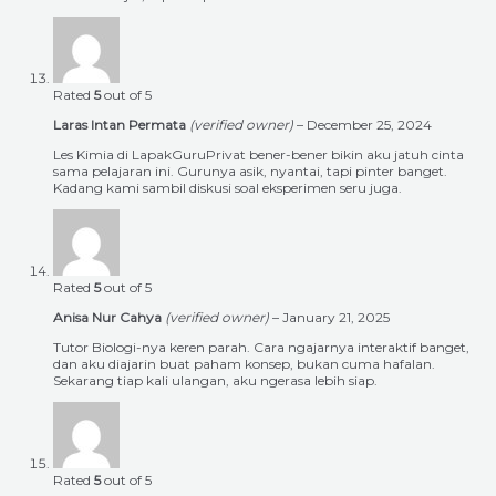
Rated
5
out of 5
Laras Intan Permata
(verified owner)
–
December 25, 2024
Les Kimia di LapakGuruPrivat bener-bener bikin aku jatuh cinta
sama pelajaran ini. Gurunya asik, nyantai, tapi pinter banget.
Kadang kami sambil diskusi soal eksperimen seru juga.
Rated
5
out of 5
Anisa Nur Cahya
(verified owner)
–
January 21, 2025
Tutor Biologi-nya keren parah. Cara ngajarnya interaktif banget,
dan aku diajarin buat paham konsep, bukan cuma hafalan.
Sekarang tiap kali ulangan, aku ngerasa lebih siap.
Rated
5
out of 5