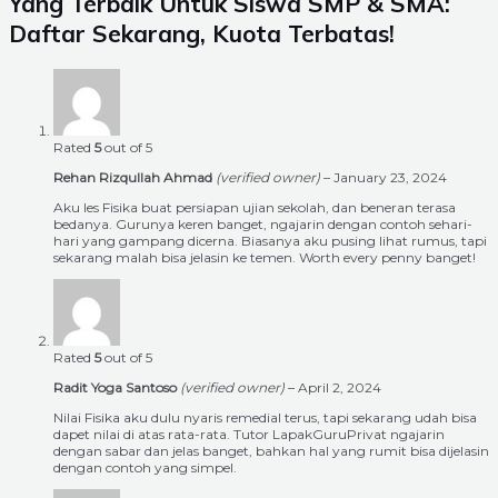
Yang Terbaik Untuk Siswa SMP & SMA:
Daftar Sekarang, Kuota Terbatas!
Rated
5
out of 5
Rehan Rizqullah Ahmad
(verified owner)
–
January 23, 2024
Aku les Fisika buat persiapan ujian sekolah, dan beneran terasa
bedanya. Gurunya keren banget, ngajarin dengan contoh sehari-
hari yang gampang dicerna. Biasanya aku pusing lihat rumus, tapi
sekarang malah bisa jelasin ke temen. Worth every penny banget!
Rated
5
out of 5
Radit Yoga Santoso
(verified owner)
–
April 2, 2024
Nilai Fisika aku dulu nyaris remedial terus, tapi sekarang udah bisa
dapet nilai di atas rata-rata. Tutor LapakGuruPrivat ngajarin
dengan sabar dan jelas banget, bahkan hal yang rumit bisa dijelasin
dengan contoh yang simpel.