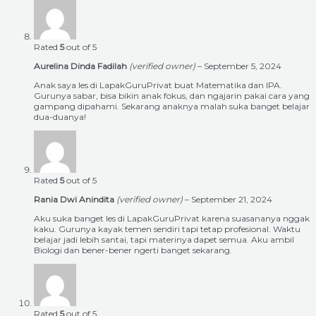
Rated
5
out of 5
Aurelina Dinda Fadilah
(verified owner)
–
September 5, 2024
Anak saya les di LapakGuruPrivat buat Matematika dan IPA.
Gurunya sabar, bisa bikin anak fokus, dan ngajarin pakai cara yang
gampang dipahami. Sekarang anaknya malah suka banget belajar
dua-duanya!
Rated
5
out of 5
Rania Dwi Anindita
(verified owner)
–
September 21, 2024
Aku suka banget les di LapakGuruPrivat karena suasananya nggak
kaku. Gurunya kayak temen sendiri tapi tetap profesional. Waktu
belajar jadi lebih santai, tapi materinya dapet semua. Aku ambil
Biologi dan bener-bener ngerti banget sekarang.
Rated
5
out of 5