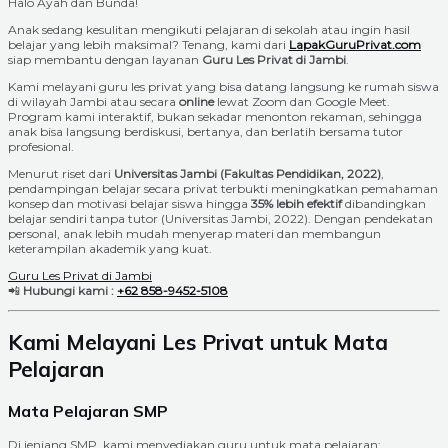
Halo Ayah dan Bunda!
Anak sedang kesulitan mengikuti pelajaran di sekolah atau ingin hasil
belajar yang lebih maksimal? Tenang, kami dari
LapakGuruPrivat.com
siap membantu dengan layanan
Guru Les Privat di Jambi
.
Kami melayani guru les privat yang bisa datang langsung ke rumah siswa
di wilayah Jambi atau secara
online
lewat Zoom dan Google Meet.
Program kami interaktif, bukan sekadar menonton rekaman, sehingga
anak bisa langsung berdiskusi, bertanya, dan berlatih bersama tutor
profesional.
Menurut riset dari
Universitas Jambi (Fakultas Pendidikan, 2022)
,
pendampingan belajar secara privat terbukti meningkatkan pemahaman
konsep dan motivasi belajar siswa hingga
35% lebih efektif
dibandingkan
belajar sendiri tanpa tutor (Universitas Jambi, 2022). Dengan pendekatan
personal, anak lebih mudah menyerap materi dan membangun
keterampilan akademik yang kuat.
Guru Les Privat di Jambi
📲
Hubungi kami :
+62 858-9452-5108
Kami Melayani Les Privat untuk Mata
Pelajaran
Mata Pelajaran SMP
Di jenjang SMP, kami menyediakan guru untuk mata pelajaran: