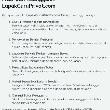
LapakGuruPrivat.com
Kenapa memilih
LapakGuruPrivat.com
? Berikut keunggulannya:
Guru Profesional dan Terverifikasi
Semua tutor kami lolos seleksi akademik, microteaching, dan
wawancara, memastikan kemampuan mengajar dan komunikasi
yang baik.
Pendekatan Belajar Personal
Tutor menyesuaikan metode belajar sesuai karakter siswa — visual,
diskusi, atau latihan intensif.
Laporan Berkala Perkembangan Siswa
Setiap bulan, Ayah dan Bunda akan menerima laporan kemajuan
belajar anak lengkap dengan saran peningkatan.
Fleksibilitas Jadwal dan Tutor
Bisa pilih hari, jam, lokasi, dan tutor (pria/wanita) sesuai preferensi
keluarga.
Materi Sesuai Kurikulum Sekolah
Mengikuti Kurikulum 2013 dan Kurikulum Merdeka, sehingga
materi yang diberikan relevan dengan pelajaran sekolah.
Garansi Tutor Pengganti
Jika tutor kurang cocok, kami memberikan penggantian tutor
tanpa biaya tambahan.
Menurut riset dari
Harvard Graduate School of Education (2021)
,