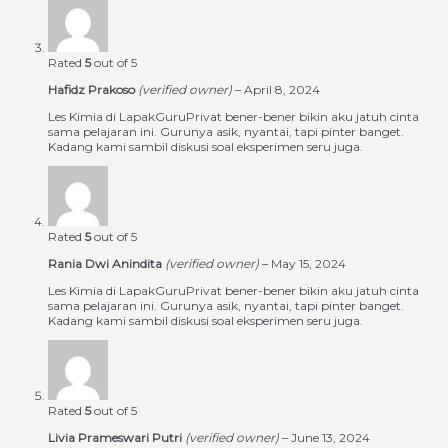
Rated
5
out of 5
Hafidz Prakoso
(verified owner)
–
April 8, 2024
Les Kimia di LapakGuruPrivat bener-bener bikin aku jatuh cinta
sama pelajaran ini. Gurunya asik, nyantai, tapi pinter banget.
Kadang kami sambil diskusi soal eksperimen seru juga.
Rated
5
out of 5
Rania Dwi Anindita
(verified owner)
–
May 15, 2024
Les Kimia di LapakGuruPrivat bener-bener bikin aku jatuh cinta
sama pelajaran ini. Gurunya asik, nyantai, tapi pinter banget.
Kadang kami sambil diskusi soal eksperimen seru juga.
Rated
5
out of 5
Livia Prameswari Putri
(verified owner)
–
June 13, 2024