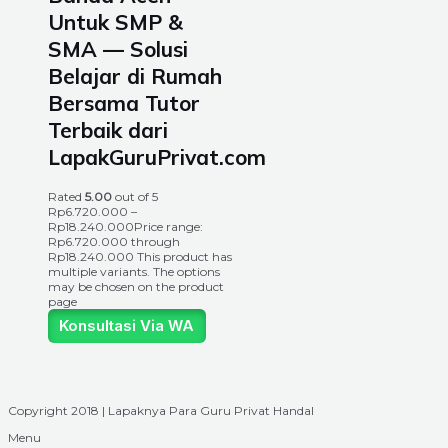
Untuk SMP &
SMA — Solusi
Belajar di Rumah
Bersama Tutor
Terbaik dari
LapakGuruPrivat.com
Rated
5.00
out of 5
Rp
6.720.000
–
Rp
18.240.000
Price range:
Rp6.720.000 through
Rp18.240.000
This product has
multiple variants. The options
may be chosen on the product
page
Konsultasi Via WA
Copyright 2018 | Lapaknya Para Guru Privat Handal
Menu