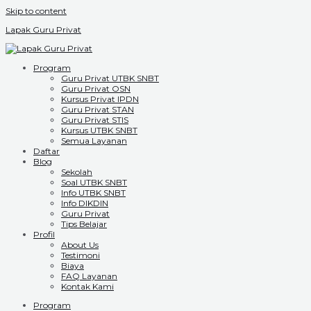
Skip to content
Lapak Guru Privat
Program
Guru Privat UTBK SNBT
Guru Privat OSN
Kursus Privat IPDN
Guru Privat STAN
Guru Privat STIS
Kursus UTBK SNBT
Semua Layanan
Daftar
Blog
Sekolah
Soal UTBK SNBT
Info UTBK SNBT
Info DIKDIN
Guru Privat
Tips Belajar
Profil
About Us
Testimoni
Biaya
FAQ Layanan
Kontak Kami
Program