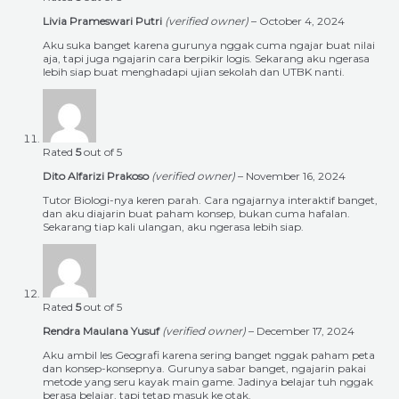
Livia Prameswari Putri
(verified owner)
–
October 4, 2024
Aku suka banget karena gurunya nggak cuma ngajar buat nilai
aja, tapi juga ngajarin cara berpikir logis. Sekarang aku ngerasa
lebih siap buat menghadapi ujian sekolah dan UTBK nanti.
Rated
5
out of 5
Dito Alfarizi Prakoso
(verified owner)
–
November 16, 2024
Tutor Biologi-nya keren parah. Cara ngajarnya interaktif banget,
dan aku diajarin buat paham konsep, bukan cuma hafalan.
Sekarang tiap kali ulangan, aku ngerasa lebih siap.
Rated
5
out of 5
Rendra Maulana Yusuf
(verified owner)
–
December 17, 2024
Aku ambil les Geografi karena sering banget nggak paham peta
dan konsep-konsepnya. Gurunya sabar banget, ngajarin pakai
metode yang seru kayak main game. Jadinya belajar tuh nggak
berasa belajar, tapi tetap masuk ke otak.