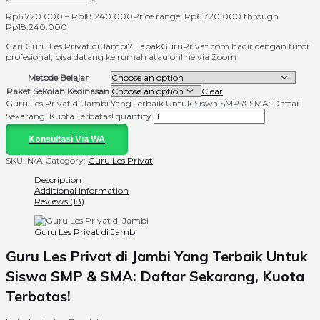
Rp
6.720.000
–
Rp
18.240.000
Price range: Rp6.720.000 through
Rp18.240.000
Cari Guru Les Privat di Jambi? LapakGuruPrivat.com hadir dengan tutor
profesional, bisa datang ke rumah atau online via Zoom
Metode Belajar
Paket Sekolah Kedinasan
Clear
Guru Les Privat di Jambi Yang Terbaik Untuk Siswa SMP & SMA: Daftar
Sekarang, Kuota Terbatas! quantity
Konsultasi Via WA
SKU:
N/A
Category:
Guru Les Privat
Description
Additional information
Reviews (18)
Guru Les Privat di Jambi
Guru Les Privat di
Jambi
Yang Terbaik Untuk
Siswa SMP & SMA: Daftar Sekarang, Kuota
Terbatas!