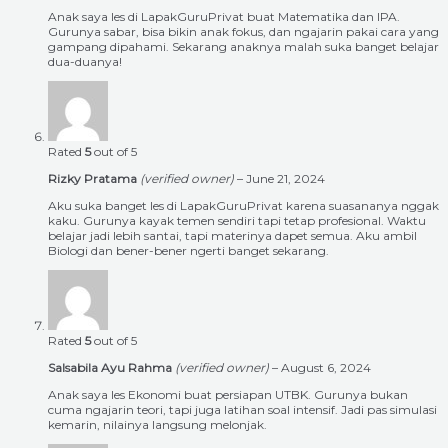
Anak saya les di LapakGuruPrivat buat Matematika dan IPA.
Gurunya sabar, bisa bikin anak fokus, dan ngajarin pakai cara yang
gampang dipahami. Sekarang anaknya malah suka banget belajar
dua-duanya!
Rated
5
out of 5
Rizky Pratama
(verified owner)
–
June 21, 2024
Aku suka banget les di LapakGuruPrivat karena suasananya nggak
kaku. Gurunya kayak temen sendiri tapi tetap profesional. Waktu
belajar jadi lebih santai, tapi materinya dapet semua. Aku ambil
Biologi dan bener-bener ngerti banget sekarang.
Rated
5
out of 5
Salsabila Ayu Rahma
(verified owner)
–
August 6, 2024
Anak saya les Ekonomi buat persiapan UTBK. Gurunya bukan
cuma ngajarin teori, tapi juga latihan soal intensif. Jadi pas simulasi
kemarin, nilainya langsung melonjak.