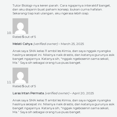
Tutor Biologi-nya keren parah. Cara ngajarnya interaktif banget,
dan aku diajarin buat paham konsep, bukan cuma hafalan.
Sekarang tiap kali ulangan, aku ngerasa lebih siap.
Rated
5
out of 5
Melati Cahya
(verified owner)
–
March 25, 2025
Anak saya SMA kelas 11 ambil les Kimia, dan saya nggak nyangka
hasilnya secepat ini. Nilainya naik drastis, dan katanya gurunya asik
banget ngajarnya. Katanya sih, “nggak ngebosenin sama sekali,
Ma.” Saya sih sebagai orang tua puas banget.
Rated
5
out of 5
Laras Intan Permata
(verified owner)
–
April 20, 2025
Anak saya SMA kelas 11 ambil les Kimia, dan saya nggak nyangka
hasilnya secepat ini. Nilainya naik drastis, dan katanya gurunya asik
banget ngajarnya. Katanya sih, “nggak ngebosenin sama sekali,
Ma.” Saya sih sebagai orang tua puas banget.