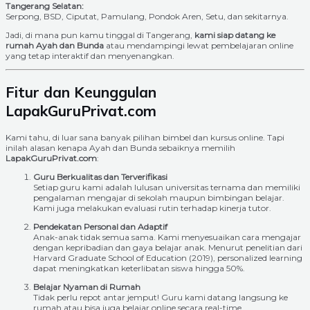
Tangerang Selatan:
Serpong, BSD, Ciputat, Pamulang, Pondok Aren, Setu, dan sekitarnya.
Jadi, di mana pun kamu tinggal di Tangerang,
kami siap datang ke
rumah Ayah dan Bunda
atau mendampingi lewat pembelajaran online
yang tetap interaktif dan menyenangkan.
Fitur dan Keunggulan
LapakGuruPrivat.com
Kami tahu, di luar sana banyak pilihan bimbel dan kursus online. Tapi
inilah alasan kenapa Ayah dan Bunda sebaiknya memilih
LapakGuruPrivat.com
:
Guru Berkualitas dan Terverifikasi
Setiap guru kami adalah lulusan universitas ternama dan memiliki
pengalaman mengajar di sekolah maupun bimbingan belajar.
Kami juga melakukan evaluasi rutin terhadap kinerja tutor.
Pendekatan Personal dan Adaptif
Anak-anak tidak semua sama. Kami menyesuaikan cara mengajar
dengan kepribadian dan gaya belajar anak. Menurut penelitian dari
Harvard Graduate School of Education (2019), personalized learning
dapat meningkatkan keterlibatan siswa hingga 50%.
Belajar Nyaman di Rumah
Tidak perlu repot antar jemput! Guru kami datang langsung ke
rumah atau bisa juga belajar online secara real-time.