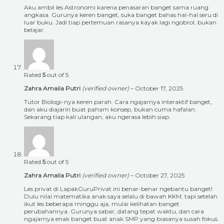
Aku ambil les Astronomi karena penasaran banget sama ruang
angkasa. Gurunya keren banget, suka banget bahas hal-hal seru di
luar buku. Jadi tiap pertemuan rasanya kayak lagi ngobrol, bukan
belajar.
Rated
5
out of 5
Zahra Amalia Putri
(verified owner)
–
October 17, 2025
Tutor Biologi-nya keren parah. Cara ngajarnya interaktif banget,
dan aku diajarin buat paham konsep, bukan cuma hafalan.
Sekarang tiap kali ulangan, aku ngerasa lebih siap.
Rated
5
out of 5
Zahra Amalia Putri
(verified owner)
–
October 27, 2025
Les privat di LapakGuruPrivat ini benar-benar ngebantu banget!
Dulu nilai matematika anak saya selalu di bawah KKM, tapi setelah
ikut les beberapa minggu aja, mulai kelihatan banget
perubahannya. Gurunya sabar, datang tepat waktu, dan cara
ngajarnya enak banget buat anak SMP yang biasanya susah fokus.