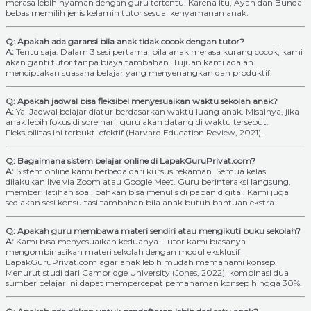
merasa lebih nyaman dengan guru tertentu. Karena itu, Ayah dan Bunda
bebas memilih jenis kelamin tutor sesuai kenyamanan anak.
Q: Apakah ada garansi bila anak tidak cocok dengan tutor?
A:
Tentu saja. Dalam 3 sesi pertama, bila anak merasa kurang cocok, kami
akan ganti tutor tanpa biaya tambahan. Tujuan kami adalah
menciptakan suasana belajar yang menyenangkan dan produktif.
Q: Apakah jadwal bisa fleksibel menyesuaikan waktu sekolah anak?
A:
Ya. Jadwal belajar diatur berdasarkan waktu luang anak. Misalnya, jika
anak lebih fokus di sore hari, guru akan datang di waktu tersebut.
Fleksibilitas ini terbukti efektif (Harvard Education Review, 2021).
Q: Bagaimana sistem belajar online di LapakGuruPrivat.com?
A:
Sistem online kami berbeda dari kursus rekaman. Semua kelas
dilakukan live via Zoom atau Google Meet. Guru berinteraksi langsung,
memberi latihan soal, bahkan bisa menulis di papan digital. Kami juga
sediakan sesi konsultasi tambahan bila anak butuh bantuan ekstra.
Q: Apakah guru membawa materi sendiri atau mengikuti buku sekolah?
A:
Kami bisa menyesuaikan keduanya. Tutor kami biasanya
mengombinasikan materi sekolah dengan modul eksklusif
LapakGuruPrivat.com agar anak lebih mudah memahami konsep.
Menurut studi dari Cambridge University (Jones, 2022), kombinasi dua
sumber belajar ini dapat mempercepat pemahaman konsep hingga 30%.