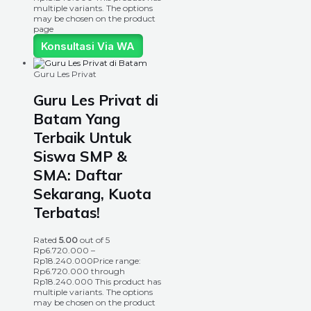
multiple variants. The options
may be chosen on the product
page
Konsultasi Via WA
Guru Les Privat
Guru Les Privat di
Batam Yang
Terbaik Untuk
Siswa SMP &
SMA: Daftar
Sekarang, Kuota
Terbatas!
Rated
5.00
out of 5
Rp
6.720.000
–
Rp
18.240.000
Price range:
Rp6.720.000 through
Rp18.240.000
This product has
multiple variants. The options
may be chosen on the product