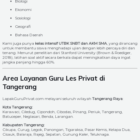
Biologi
Ekonomi
Sosiologi
Geografi
Bahasa Daerah
Kami juga punya
kelas intensif UTBK SNBT dan AKM SMA
, yang dirancang
untuk membantu siswa menghadapi ujian dengan lebih percaya diri dan
tenang. Menurut penelitian dari Stanford University (Brown & Roediger,
2018), latihan soal aktif secara berkala dapat meningkatkan daya ingat
jangka panjang hingga 60%.
Area Layanan Guru Les Privat di
Tangerang
LapakGuruPrivat.com melayani seluruh wilayah
Tangerang Raya
:
Kota Tangerang:
Karawaci, Ciledug, Cipondoh, Cibodas, Pinang, Periuk, Tangerang,
Batuceper, Neglasari, Benda, Larangan.
Kabupaten Tangerang:
Cikupa, Curug, Legok, Panongan, Tigaraksa, Pasar Kemis, Kelapa Dua,
Cisauk, Balaraja, Rajeg, Sepatan, Gunung Kaler, Teluknaga.