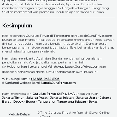
Q: Apakah ada diskon untuk pendaftaran lebih dari satu anak?
A:
Ada, tentu! Untuk dua anak atau lebih, Ayah dan Bunda berhak
mendapat potongan biaya hingga 15%. Banyak keluarga di Tangerang
Selatan memanfaatkan promo ini untuk belajar bersama di rumah.
Kesimpulan
Belajar dengan
Guru Les Privat di Tangerang
dari
LapakGuruPrivat.com
bukan sekadar mencari nilai bagus. Ini tentang membangun kepercayaan
diri, semangat belajar, dan cara berpikir kritis sejak dini. Dengan guru
berpengalaman, metode adaptif, dan jadwal fleksibel, anak akan lebih siap
menghadapi tantangan akademik.
Kami siap membantu Ayah dan Bunda mendampingi perjalanan
pendidikan anak. Yuk, jadwalkan sesi pertama hari ini!
👉
Hubungi kami sekarang di WhatsApp LapakGuruPrivat.com
dan
dapatkan penawaran spesial untuk pendaftaran awal bulan ini!
📲
Hubungi kami :
+62 858-9452-5108
🌐
Kunjungi website kami:
LapakGuruPrivat.com
Kami menyediakan
Guru Les Privat SMP & SMA
untuk Wilayah
Jakarta Timur
•
Jakarta Pusat
•
Jakarta Selatan
•
Jakarta Utara
•
Jakarta
Barat
•
Depok
•
Bogor
•
Tangerang
•
Tangerang Selatan
•
Bekasi
Offline Guru Les Privat ke Rumah Siswa, Online
Metode Belajar
via Zoom