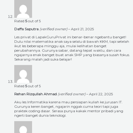
Rated
5
out of 5
Daffa Saputra
(verified owner)
–
April 21, 2025
Les privat di LapakGuruPrivat ini benar-benar ngebantu banget!
Dulu nilai matematika anak saya selalu di bawah KKM, tapi setelah
ikut les beberapa minggu aja, mulai kelihatan banget
perubahannya. Gurunya sabar, datang tepat waktu, dan cara
ngajarnya enak banget buat anak SMP yang biasanya susah fokus.
Sekarang malah jadi suka belajar!
Rated
5
out of 5
Rehan Rizqullah Ahmad
(verified owner)
–
April 22, 2025
Aku les Informatika karena mau persiapan kuliah ke jurusan IT.
Gurunya keren banget, ngajarin nggak cuma teori tapi juga
praktek coding dasar. Serasa punya kakak mentor pribadi yang
ngerti banget dunia teknologi.