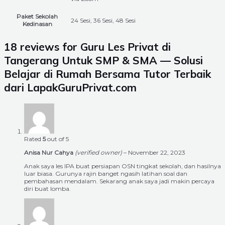
Paket Sekolah
24 Sesi, 36 Sesi, 48 Sesi
Kedinasan
18 reviews for
Guru Les Privat di
Tangerang Untuk SMP & SMA — Solusi
Belajar di Rumah Bersama Tutor Terbaik
dari LapakGuruPrivat.com
Rated
5
out of 5
Anisa Nur Cahya
(verified owner)
–
November 22, 2023
Anak saya les IPA buat persiapan OSN tingkat sekolah, dan hasilnya
luar biasa. Gurunya rajin banget ngasih latihan soal dan
pembahasan mendalam. Sekarang anak saya jadi makin percaya
diri buat lomba.