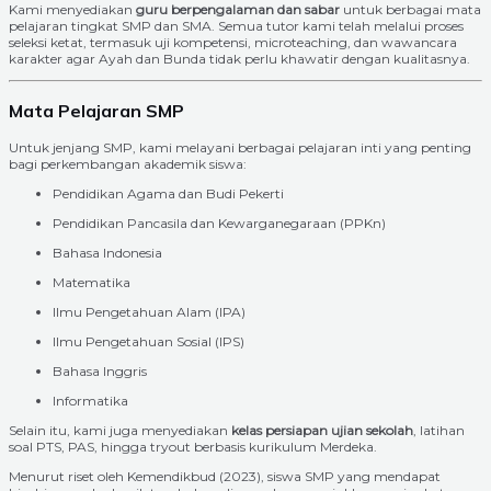
Kami menyediakan
guru berpengalaman dan sabar
untuk berbagai mata
pelajaran tingkat SMP dan SMA. Semua tutor kami telah melalui proses
seleksi ketat, termasuk uji kompetensi, microteaching, dan wawancara
karakter agar Ayah dan Bunda tidak perlu khawatir dengan kualitasnya.
Mata Pelajaran SMP
Untuk jenjang SMP, kami melayani berbagai pelajaran inti yang penting
bagi perkembangan akademik siswa:
Pendidikan Agama dan Budi Pekerti
Pendidikan Pancasila dan Kewarganegaraan (PPKn)
Bahasa Indonesia
Matematika
Ilmu Pengetahuan Alam (IPA)
Ilmu Pengetahuan Sosial (IPS)
Bahasa Inggris
Informatika
Selain itu, kami juga menyediakan
kelas persiapan ujian sekolah
, latihan
soal PTS, PAS, hingga tryout berbasis kurikulum Merdeka.
Menurut riset oleh Kemendikbud (2023), siswa SMP yang mendapat