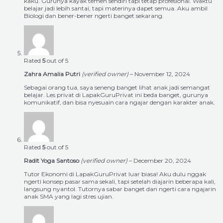
kaku. Gurunya kayak temen sendiri tapi tetap profesional. Waktu
belajar jadi lebih santai, tapi materinya dapet semua. Aku ambil
Biologi dan bener-bener ngerti banget sekarang.
Rated
5
out of 5
Zahra Amalia Putri
(verified owner)
–
November 12, 2024
Sebagai orang tua, saya seneng banget lihat anak jadi semangat
belajar. Les privat di LapakGuruPrivat ini beda banget, gurunya
komunikatif, dan bisa nyesuain cara ngajar dengan karakter anak.
Rated
5
out of 5
Radit Yoga Santoso
(verified owner)
–
December 20, 2024
Tutor Ekonomi di LapakGuruPrivat luar biasa! Aku dulu nggak
ngerti konsep pasar sama sekali, tapi setelah diajarin beberapa kali,
langsung nyantol. Tutornya sabar banget dan ngerti cara ngajarin
anak SMA yang lagi stres ujian.