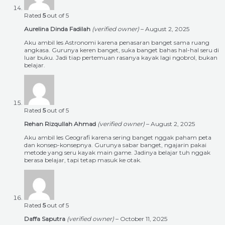
Rated
5
out of 5
Aurelina Dinda Fadilah
(verified owner)
–
August 2, 2025
Aku ambil les Astronomi karena penasaran banget sama ruang
angkasa. Gurunya keren banget, suka banget bahas hal-hal seru di
luar buku. Jadi tiap pertemuan rasanya kayak lagi ngobrol, bukan
belajar.
Rated
5
out of 5
Rehan Rizqullah Ahmad
(verified owner)
–
August 2, 2025
Aku ambil les Geografi karena sering banget nggak paham peta
dan konsep-konsepnya. Gurunya sabar banget, ngajarin pakai
metode yang seru kayak main game. Jadinya belajar tuh nggak
berasa belajar, tapi tetap masuk ke otak.
Rated
5
out of 5
Daffa Saputra
(verified owner)
–
October 11, 2025