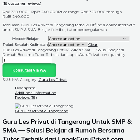
(
18
customer reviews)
Rp
6.720.000
–
Rp
18.240.000
Price range: Rp6.720.000 through
Rp18.240.000
Temukan Guru Les Privat di Tangerang terbaik! Offline & online interaktif
untuk SMP & SMA. Belajar fleksibel, tutor berpengalaman
Metode Belajar
Paket Sekolah Kedinasan
Clear
Guru Les Privat di Tangerang Untuk SMP & SMA — Solusi Belajar di
Rumah Bersama Tutor Terbaik dari LapakGuruPrivat.com quantity
Konsultasi Via WA
SKU:
N/A
Category:
Guru Les Privat
Description
Additional information
Reviews (18)
Guru Les Privat di Tangerang
Guru Les Privat di Tangerang Untuk SMP &
SMA — Solusi Belajar di Rumah Bersama
Tutor Terbaik dari LapakGuruPrivat.com