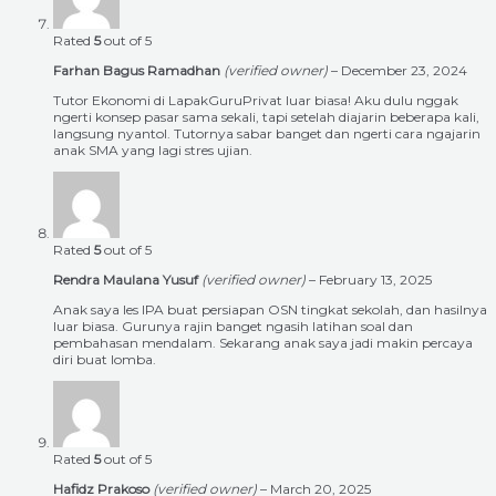
Rated
5
out of 5
Farhan Bagus Ramadhan
(verified owner)
–
December 23, 2024
Tutor Ekonomi di LapakGuruPrivat luar biasa! Aku dulu nggak
ngerti konsep pasar sama sekali, tapi setelah diajarin beberapa kali,
langsung nyantol. Tutornya sabar banget dan ngerti cara ngajarin
anak SMA yang lagi stres ujian.
Rated
5
out of 5
Rendra Maulana Yusuf
(verified owner)
–
February 13, 2025
Anak saya les IPA buat persiapan OSN tingkat sekolah, dan hasilnya
luar biasa. Gurunya rajin banget ngasih latihan soal dan
pembahasan mendalam. Sekarang anak saya jadi makin percaya
diri buat lomba.
Rated
5
out of 5
Hafidz Prakoso
(verified owner)
–
March 20, 2025