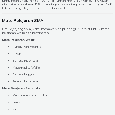
bimbingan akademik tambahan di rumah menunjukkan peningkatan
nilai rata-rata sebesar 12% dibandingkan siswa tanpa pendampingan. Jadi,
tak perlu ragu lagi untuk mulai lebih awal.
Mata Pelajaran SMA
Untuk jenjang SMA, kami menawarkan pilihan guru privat untuk mata
pelajaran wajib dan peminatan:
Mata Pelajaran Wajib:
Pendidikan Agama
PPKn
Bahasa Indonesia
Matematika Wajib
Bahasa Inggris
Sejarah Indonesia
Mata Pelajaran Peminatan:
Matematika Peminatan
Fisika
Kimia