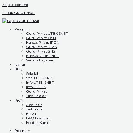
Skip to content
Lapak Guru Privat
Program
Guru Privat UTBK SNBT
Guru Privat OSN
Kursus Privat IPDN
Guru Privat STAN
Guru Privat STIS
Kursus UTBK SNBT
Semua Layanan
Daftar
Blog
Sekolah
Soal UTBK SNBT
Info UTBK SNBT
Info DIKDIN
Guru Privat
Tips Belajar
Profil
About Us
Testimoni
Biaya
FAQ Layanan
Kontak Kami
Program