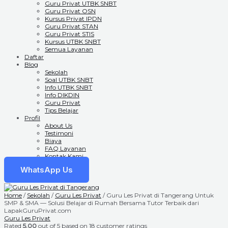
Guru Privat UTBK SNBT
Guru Privat OSN
Kursus Privat IPDN
Guru Privat STAN
Guru Privat STIS
Kursus UTBK SNBT
Semua Layanan
Daftar
Blog
Sekolah
Soal UTBK SNBT
Info UTBK SNBT
Info DIKDIN
Guru Privat
Tips Belajar
Profil
About Us
Testimoni
Biaya
FAQ Layanan
Kontak Kami
WhatsApp Us
Home
/
Sekolah
/
Guru Les Privat
/ Guru Les Privat di Tangerang Untuk
SMP & SMA — Solusi Belajar di Rumah Bersama Tutor Terbaik dari
LapakGuruPrivat.com
Guru Les Privat
Rated
5.00
out of 5 based on
18
customer ratings