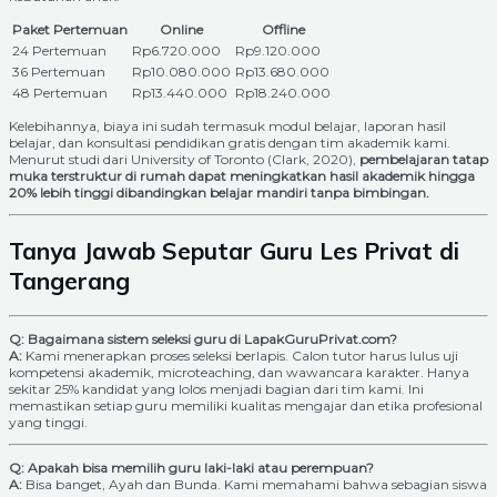
Paket Pertemuan
Online
Offline
24 Pertemuan
Rp6.720.000
Rp9.120.000
36 Pertemuan
Rp10.080.000
Rp13.680.000
48 Pertemuan
Rp13.440.000
Rp18.240.000
Kelebihannya, biaya ini sudah termasuk modul belajar, laporan hasil
belajar, dan konsultasi pendidikan gratis dengan tim akademik kami.
Menurut studi dari University of Toronto (Clark, 2020),
pembelajaran tatap
muka terstruktur di rumah dapat meningkatkan hasil akademik hingga
20% lebih tinggi dibandingkan belajar mandiri tanpa bimbingan.
Tanya Jawab Seputar Guru Les Privat di
Tangerang
Q: Bagaimana sistem seleksi guru di LapakGuruPrivat.com?
A:
Kami menerapkan proses seleksi berlapis. Calon tutor harus lulus uji
kompetensi akademik, microteaching, dan wawancara karakter. Hanya
sekitar 25% kandidat yang lolos menjadi bagian dari tim kami. Ini
memastikan setiap guru memiliki kualitas mengajar dan etika profesional
yang tinggi.
Q: Apakah bisa memilih guru laki-laki atau perempuan?
A:
Bisa banget, Ayah dan Bunda. Kami memahami bahwa sebagian siswa