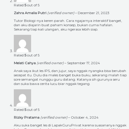
Rated
5
out of 5
Zahra Amalia Putri
(verified owner)
–
December 21, 2023
Tutor Biologi-nya keren parah. Cara ngajarnya interaktif banget,
dan aku diajarin buat paham konsep, bukan cuma hafalan.
Sekarang tiap kali ulangan, aku ngerasa lebih siap.
Rated
5
out of 5
Melati Cahya
(verified owner)
–
September 17, 2024
Anak saya ikut les IPS, dan jujur, saya nggak nyangka bisa berubah
secepat itu. Dulu dia males banget buka buku, sekarang malah tiap
sore semangat nunggu guru datang. Katanya sih gurunya seru
dan suka bawa cerita lucu biar nggak tegang.
Rated
5
out of 5
Rizky Pratama
(verified owner)
–
October 4, 2024
Aku suka banget les di LapakGuruPrivat karena suasananya nggak