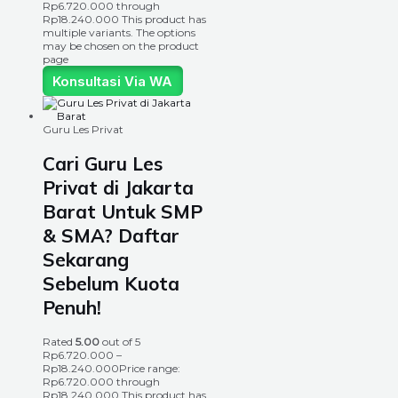
Rp6.720.000 through
Rp18.240.000
This product has
multiple variants. The options
may be chosen on the product
page
Konsultasi Via WA
Guru Les Privat
Cari Guru Les
Privat di Jakarta
Barat Untuk SMP
& SMA? Daftar
Sekarang
Sebelum Kuota
Penuh!
Rated
5.00
out of 5
Rp
6.720.000
–
Rp
18.240.000
Price range:
Rp6.720.000 through
Rp18.240.000
This product has