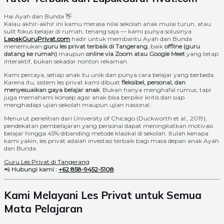
Hai Ayah dan Bunda 👋
Kalau akhir-akhir ini kamu merasa nilai sekolah anak mulai turun, atau
sulit fokus belajar di rumah, tenang saja — kami punya solusinya.
LapakGuruPrivat.com
hadir untuk membantu Ayah dan Bunda
menemukan
guru les privat terbaik di Tangerang
, baik
offline (guru
datang ke rumah)
maupun
online via Zoom atau Google Meet
yang tetap
interaktif, bukan sekadar nonton rekaman.
Kami percaya, setiap anak itu unik dan punya cara belajar yang berbeda.
Karena itu, sistem les privat kami dibuat
fleksibel, personal, dan
menyesuaikan gaya belajar anak
. Bukan hanya menghafal rumus, tapi
juga memahami konsep agar anak bisa berpikir kritis dan siap
menghadapi ujian sekolah maupun ujian nasional.
Menurut penelitian dari University of Chicago (Duckworth et al., 2019),
pendekatan pembelajaran yang personal dapat meningkatkan motivasi
belajar hingga 45% dibanding metode klasikal di sekolah. Itulah kenapa
kami yakin, les privat adalah investasi terbaik bagi masa depan anak Ayah
dan Bunda.
Guru Les Privat di Tangerang
📲
Hubungi kami :
+62 858-9452-5108
Kami Melayani Les Privat untuk Semua
Mata Pelajaran