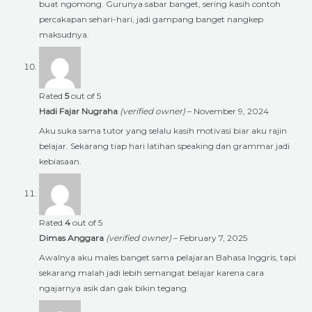
buat ngomong. Gurunya sabar banget, sering kasih contoh
percakapan sehari-hari, jadi gampang banget nangkep
maksudnya.
Rated
5
out of 5
Hadi Fajar Nugraha
(verified owner)
–
November 9, 2024
Aku suka sama tutor yang selalu kasih motivasi biar aku rajin
belajar. Sekarang tiap hari latihan speaking dan grammar jadi
kebiasaan.
Rated
4
out of 5
Dimas Anggara
(verified owner)
–
February 7, 2025
Awalnya aku males banget sama pelajaran Bahasa Inggris, tapi
sekarang malah jadi lebih semangat belajar karena cara
ngajarnya asik dan gak bikin tegang.