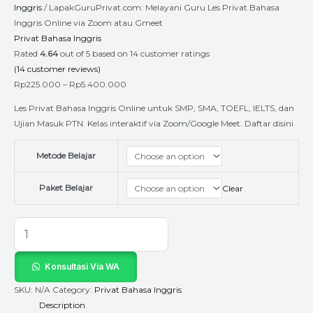
Inggris
/ LapakGuruPrivat.com: Melayani Guru Les Privat Bahasa
Inggris Online via Zoom atau Gmeet
Privat Bahasa Inggris
Rated
4.64
out of 5 based on
14
customer ratings
(
14
customer reviews)
Rp
225.000
–
Rp
5.400.000
Les Privat Bahasa Inggris Online untuk SMP, SMA, TOEFL, IELTS, dan
Ujian Masuk PTN. Kelas interaktif via Zoom/Google Meet. Daftar disini
Metode Belajar
Paket Belajar
Clear
Konsultasi Via WA
SKU:
N/A
Category:
Privat Bahasa Inggris
Description