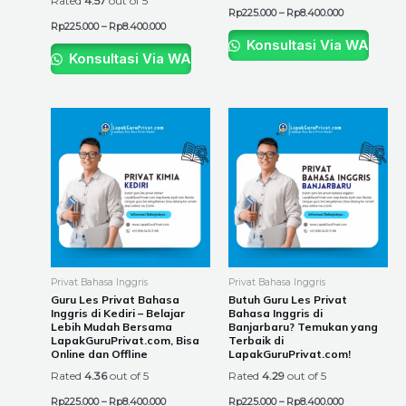
Rated
4.57
out of 5
page
page
Rp
225.000
–
Rp
8.400.000
Rp
225.000
–
Rp
8.400.000
Konsultasi Via WA
Konsultasi Via WA
Price
Price
This
This
range:
range:
product
product
Rp225.000
Rp225.000
through
through
has
has
Rp8.400.000
Rp8.400.000
multiple
multiple
variants.
variants.
The
The
options
options
may
may
be
be
Privat Bahasa Inggris
Privat Bahasa Inggris
chosen
chosen
Guru Les Privat Bahasa
Butuh Guru Les Privat
Inggris di Kediri – Belajar
Bahasa Inggris di
on
on
Lebih Mudah Bersama
Banjarbaru? Temukan yang
the
the
LapakGuruPrivat.com, Bisa
Terbaik di
Online dan Offline
LapakGuruPrivat.com!
product
product
Rated
4.36
out of 5
Rated
4.29
out of 5
page
page
Rp
225.000
–
Rp
8.400.000
Rp
225.000
–
Rp
8.400.000