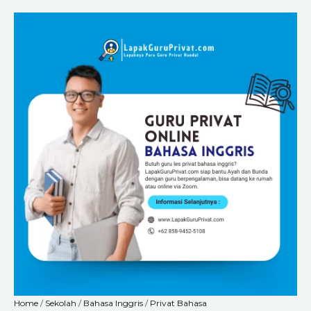
Skip
LapakGuruPrivat.com:
Price
to
Melayani
range:
content
Guru
Rp225.000
Les
through
Privat
Rp5.400.000
Bahasa
Inggris
Online
via
Zoom
atau
Gmeet
quantity
Home
/
Sekolah
/
Bahasa Inggris
/
Privat Bahasa