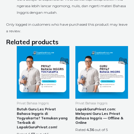
ngerasa lebih lancar ngomong, nulis, dan ngerti materi Bahasa
Inggris dengan mudah.
Only logged in customers who have purchased this product may leave
a review.
Related products
Price
Price
This
This
range:
range:
product
product
Rp225.000
Rp225.000
through
through
has
has
Rp8.400.000
Rp8.400.000
multiple
multiple
variants.
variants.
The
The
options
options
may
may
be
be
Privat Bahasa Inggris
Privat Bahasa Inggris
chosen
chosen
Butuh Guru Les Privat
LapakGuruPrivat.com:
Bahasa Inggris di
Melayani Guru Les Privat
on
on
Yogyakarta? Temukan yang
Bahasa Inggris — Offline &
the
the
Terbaik di
Online
LapakGuruPrivat.com!
product
product
Rated
4.36
out of 5