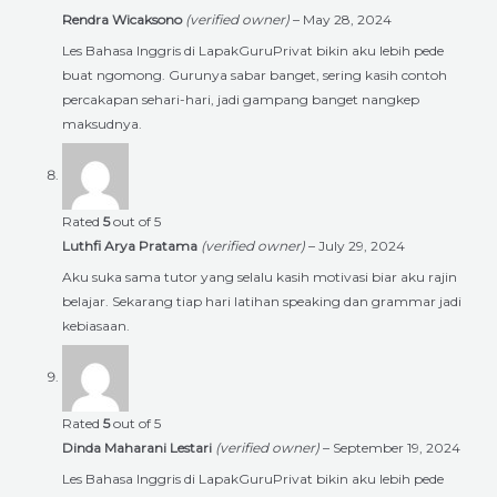
Rendra Wicaksono
(verified owner)
–
May 28, 2024
Les Bahasa Inggris di LapakGuruPrivat bikin aku lebih pede
buat ngomong. Gurunya sabar banget, sering kasih contoh
percakapan sehari-hari, jadi gampang banget nangkep
maksudnya.
Rated
5
out of 5
Luthfi Arya Pratama
(verified owner)
–
July 29, 2024
Aku suka sama tutor yang selalu kasih motivasi biar aku rajin
belajar. Sekarang tiap hari latihan speaking dan grammar jadi
kebiasaan.
Rated
5
out of 5
Dinda Maharani Lestari
(verified owner)
–
September 19, 2024
Les Bahasa Inggris di LapakGuruPrivat bikin aku lebih pede