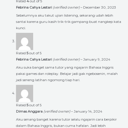
Rated
4
out of 5
Febrina Cahya Lestari
(verified owner)
–
December 30, 2023
Sebelumnya aku takut ujian listening, sekarang udah lebih
santai karena guru kasih trik-trik gampang buat nangkep kata
kunci.
Rated
5
out of 5
Febrina Cahya Lestari
(verified owner)
–
January 9, 2024
Aku suka banget sama tutor yang ngajarin Bahasa Inggris
pakai games dan roleplay. Belajar jadi gak ngebosenin, malah
jadi seneng latihan ngomong tiap hari.
Rated
5
out of 5
Dimas Anggara
(verified owner)
–
January 14, 2024
Aku senang banget karena tutor selalu ngajarin cara berpikir
dalam Bahasa Inggris, bukan cuma hafalan. Jadi lebih