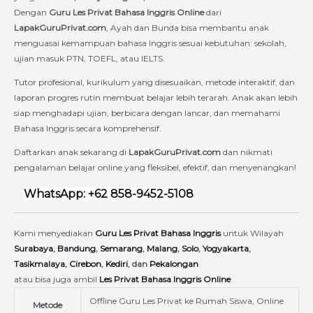
Dengan
Guru Les Privat Bahasa Inggris Online
dari
LapakGuruPrivat.com
, Ayah dan Bunda bisa membantu anak
menguasai kemampuan bahasa Inggris sesuai kebutuhan: sekolah,
ujian masuk PTN, TOEFL, atau IELTS.
Tutor profesional, kurikulum yang disesuaikan, metode interaktif, dan
laporan progres rutin membuat belajar lebih terarah. Anak akan lebih
siap menghadapi ujian, berbicara dengan lancar, dan memahami
Bahasa Inggris secara komprehensif.
Daftarkan anak sekarang di
LapakGuruPrivat.com
dan nikmati
pengalaman belajar online yang fleksibel, efektif, dan menyenangkan!
WhatsApp: +62 858-9452-5108
Kami menyediakan
Guru Les Privat Bahasa Inggris
untuk Wilayah
Surabaya
,
Bandung
,
Semarang
,
Malang
,
Solo
,
Yogyakarta
,
Tasikmalaya
,
Cirebon
,
Kediri
, dan
Pekalongan
atau bisa juga ambil
Les Privat Bahasa Inggris Online
Offline Guru Les Privat ke Rumah Siswa, Online
Metode