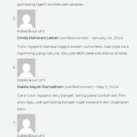
gampang ngerti konteks percakapan.
Rated
5
out of 5
Dinda Maharani Lestari
(verified owner)
–
January 24, 2024
Tutor ngajarin bahasa Inggris bukan cuma teori, tapi juga cara
ngomong yang natural. Aku jadi lebih pede pas diskusi di kelas.
Rated
4
out of 5
Nabila Aisyah Ramadhani
(verified owner)
–
May 9, 2024
Cara tutor ngajarin seru banget, sering pakai contoh dari film
atau lagu, jadi gampang banget inget kosakata dan ungkapan
baru.
Rated
5
out of 5