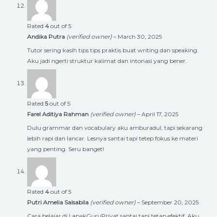
Rated
4
out of 5
Andika Putra
(verified owner)
–
March 30, 2025
Tutor sering kasih tips tips praktis buat writing dan speaking.
Aku jadi ngerti struktur kalimat dan intonasi yang bener.
Rated
5
out of 5
Farel Aditiya Rahman
(verified owner)
–
April 17, 2025
Dulu grammar dan vocabulary aku amburadul, tapi sekarang
lebih rapi dan lancar. Lesnya santai tapi tetep fokus ke materi
yang penting. Seru banget!
Rated
4
out of 5
Putri Amelia Salsabila
(verified owner)
–
September 20, 2025
Cara belajar di LapakGuruPrivat santai tapi tetap efektif. Aku