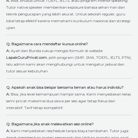
A:
Bisa, khusus untuk TOEFL, IELTS, atau program intensif speaking.
Tutor native speaker memberikan exposure bahasa sehari-hari dan
teknik pengucapan yang lebih akurat. Untuk sekolah reguler, guru
lokal tetap efektif karena memahami kurikulum nasional dan strategi
ujian.
Q: Bagaimana cara mendaftar kursus online?
A:
Ayah dan Bunda cukup mengisi formulir di website
LapakGuruPrivat.com
, pilih program (SMP, SMA, TOEFL, IELTS, PTN),
lalu admin kami akan menghubungi untuk mengatur jadwal dan
tutor sesuai kebutuhan.
Q: Apakah anak bisa belajar bersama teman atau harus individu?
A:
Bisa, jika level kemampuan hampir sama. Kami menyediakan kelas
semi-privat maksimal dua siswa per sesi agar tetap fokus dan
interaktif. Tarif tetap kompetitif.
Q: Bagaimana jika anak melewatkan sesi online?
A:
Kami menyediakan reschedule tanpa biaya tambahan. Tutor juga
dapat memberikan materi pengganti dan latihan mandiri agar anak