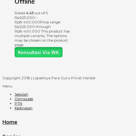
Offline
Rated
4.43
out of 5
Rp
225.000
–
Rp
8.400.000
Price range:
Rp225.000 through
Rp8.400.000
This product has
multiple variants. The options
may be chosen on the product
page
Konsultasi Via WA
Copyright 2018 | Lapaknya Para Guru Privat Handal
Menu
Sekolah
Olimpiade
PTN
Kedinasan
Home