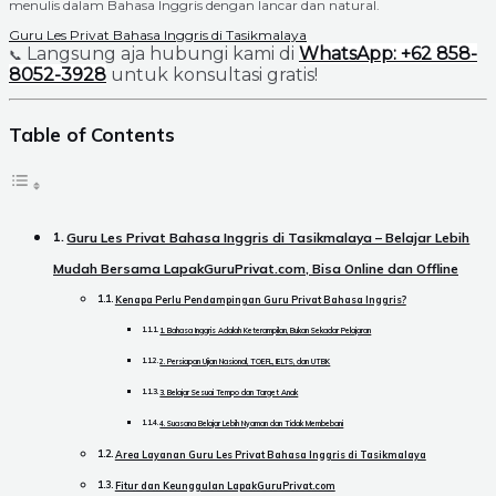
menulis dalam Bahasa Inggris dengan lancar dan natural.
Guru Les Privat Bahasa Inggris di Tasikmalaya
Langsung aja hubungi kami di
WhatsApp: +62 858-
📞
8052-3928
untuk konsultasi gratis!
Table of Contents
Guru Les Privat Bahasa Inggris di Tasikmalaya – Belajar Lebih
Mudah Bersama LapakGuruPrivat.com, Bisa Online dan Offline
Kenapa Perlu Pendampingan Guru Privat Bahasa Inggris?
1. Bahasa Inggris Adalah Keterampilan, Bukan Sekadar Pelajaran
2. Persiapan Ujian Nasional, TOEFL, IELTS, dan UTBK
3. Belajar Sesuai Tempo dan Target Anak
4. Suasana Belajar Lebih Nyaman dan Tidak Membebani
Area Layanan Guru Les Privat Bahasa Inggris di Tasikmalaya
Fitur dan Keunggulan LapakGuruPrivat.com