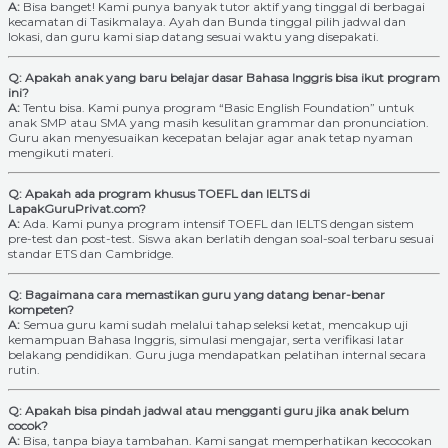
A:
Bisa banget! Kami punya banyak tutor aktif yang tinggal di berbagai
kecamatan di Tasikmalaya. Ayah dan Bunda tinggal pilih jadwal dan
lokasi, dan guru kami siap datang sesuai waktu yang disepakati.
Q: Apakah anak yang baru belajar dasar Bahasa Inggris bisa ikut program
ini?
A:
Tentu bisa. Kami punya program “Basic English Foundation” untuk
anak SMP atau SMA yang masih kesulitan grammar dan pronunciation.
Guru akan menyesuaikan kecepatan belajar agar anak tetap nyaman
mengikuti materi.
Q: Apakah ada program khusus TOEFL dan IELTS di
LapakGuruPrivat.com?
A:
Ada. Kami punya program intensif TOEFL dan IELTS dengan sistem
pre-test dan post-test. Siswa akan berlatih dengan soal-soal terbaru sesuai
standar ETS dan Cambridge.
Q: Bagaimana cara memastikan guru yang datang benar-benar
kompeten?
A:
Semua guru kami sudah melalui tahap seleksi ketat, mencakup uji
kemampuan Bahasa Inggris, simulasi mengajar, serta verifikasi latar
belakang pendidikan. Guru juga mendapatkan pelatihan internal secara
rutin.
Q: Apakah bisa pindah jadwal atau mengganti guru jika anak belum
cocok?
A:
Bisa, tanpa biaya tambahan. Kami sangat memperhatikan kecocokan