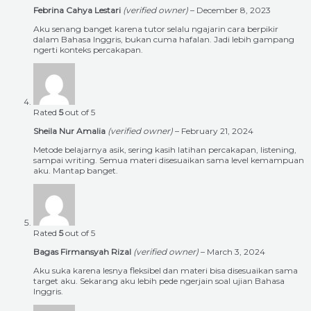
Febrina Cahya Lestari
(verified owner)
–
December 8, 2023
Aku senang banget karena tutor selalu ngajarin cara berpikir
dalam Bahasa Inggris, bukan cuma hafalan. Jadi lebih gampang
ngerti konteks percakapan.
Rated
5
out of 5
Sheila Nur Amalia
(verified owner)
–
February 21, 2024
Metode belajarnya asik, sering kasih latihan percakapan, listening,
sampai writing. Semua materi disesuaikan sama level kemampuan
aku. Mantap banget.
Rated
5
out of 5
Bagas Firmansyah Rizal
(verified owner)
–
March 3, 2024
Aku suka karena lesnya fleksibel dan materi bisa disesuaikan sama
target aku. Sekarang aku lebih pede ngerjain soal ujian Bahasa
Inggris.