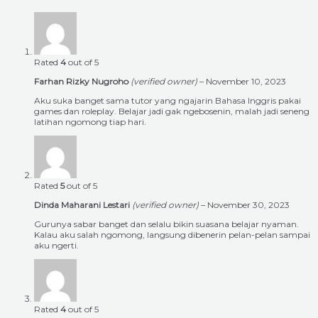
Rated
4
out of 5
Farhan Rizky Nugroho
(verified owner)
–
November 10, 2023
Aku suka banget sama tutor yang ngajarin Bahasa Inggris pakai
games dan roleplay. Belajar jadi gak ngebosenin, malah jadi seneng
latihan ngomong tiap hari.
Rated
5
out of 5
Dinda Maharani Lestari
(verified owner)
–
November 30, 2023
Gurunya sabar banget dan selalu bikin suasana belajar nyaman.
Kalau aku salah ngomong, langsung dibenerin pelan-pelan sampai
aku ngerti.
Rated
4
out of 5