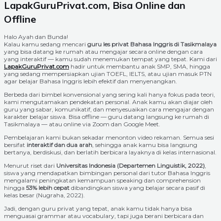
LapakGuruPrivat.com, Bisa Online dan
Offline
Halo Ayah dan Bunda!
Kalau kamu sedang mencari
guru les privat Bahasa Inggris di Tasikmalaya
yang bisa datang ke rumah atau mengajar secara online dengan cara
yang interaktif — kamu sudah menemukan tempat yang tepat. Kami dari
LapakGuruPrivat.com
hadir untuk membantu anak SMP, SMA, hingga
yang sedang mempersiapkan ujian TOEFL, IELTS, atau ujian masuk PTN
agar belajar Bahasa Inggris lebih efektif dan menyenangkan.
Berbeda dari bimbel konvensional yang sering kali hanya fokus pada teori,
kami mengutamakan pendekatan personal. Anak kamu akan diajar oleh
guru yang sabar, komunikatif, dan menyesuaikan cara mengajar dengan
karakter belajar siswa. Bisa offline — guru datang langsung ke rumah di
Tasikmalaya — atau online via Zoom dan Google Meet.
Pembelajaran kami bukan sekadar menonton video rekaman. Semua sesi
bersifat
interaktif dan dua arah
, sehingga anak kamu bisa langsung
bertanya, berdiskusi, dan berlatih berbicara layaknya di kelas internasional.
Menurut riset dari
Universitas Indonesia (Departemen Linguistik, 2022)
,
siswa yang mendapatkan bimbingan personal dari tutor Bahasa Inggris
mengalami peningkatan kemampuan speaking dan comprehension
hingga
53% lebih cepat
dibandingkan siswa yang belajar secara pasif di
kelas besar (Nugraha, 2022).
Jadi, dengan guru privat yang tepat, anak kamu tidak hanya bisa
menguasai grammar atau vocabulary, tapi juga berani berbicara dan