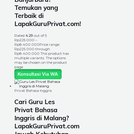
Temukan yang
Terbaik di
LapakGuruPrivat.com!
Rated
4.29
out of 5
Rp
225.000
–
Rp
8.400.000
Price range:
Rp225.000 through
Rp8.400.000
This product has
multiple variants. The options
may be chosen on the product
page
Konsultasi Via WA
Privat Bahasa Inggris
Cari Guru Les
Privat Bahasa
Inggris di Malang?
LapakGuruPrivat.com