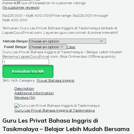
Rated
4.57
out of 5 based on
14
customer ratings
(
14
customer reviews)
Rp
225.000
–
Rp
8.400.000
Price range: Rp225.000 through
Rp8.400.000
Temukan Guru Les Privat Bahasa Inggris di Tasikmalaya terbaik di
LapakGuruPrivat.com. Layanan guru ke rumah & online interaktif
Metode Belajar
Paket Belajar
Clear
Guru Les Privat Bahasa Inggris di Tasikmalaya – Belajar Lebih Mudah
Bersama LapakGuruPrivat.com, Bisa Online dan Offline quantity
Konsultasi Via WA
SKU:
N/A
Category:
Privat Bahasa Inggris
Description
Additional information
Reviews (14)
Guru Les Privat Bahasa Inggris di Tasikmalaya
Guru Les Privat Bahasa Inggris di
Tasikmalaya – Belajar Lebih Mudah Bersama