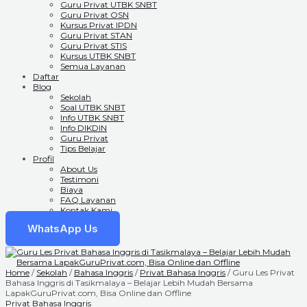
Guru Privat UTBK SNBT
Guru Privat OSN
Kursus Privat IPDN
Guru Privat STAN
Guru Privat STIS
Kursus UTBK SNBT
Semua Layanan
Daftar
Blog
Sekolah
Soal UTBK SNBT
Info UTBK SNBT
Info DIKDIN
Guru Privat
Tips Belajar
Profil
About Us
Testimoni
Biaya
FAQ Layanan
Kontak Kami
WhatsApp Us
Home
/
Sekolah
/
Bahasa Inggris
/
Privat Bahasa Inggris
/ Guru Les Privat
Bahasa Inggris di Tasikmalaya – Belajar Lebih Mudah Bersama
LapakGuruPrivat.com, Bisa Online dan Offline
Privat Bahasa Inggris