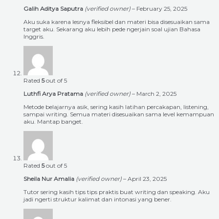
Galih Aditya Saputra
(verified owner)
–
February 25, 2025
Aku suka karena lesnya fleksibel dan materi bisa disesuaikan sama
target aku. Sekarang aku lebih pede ngerjain soal ujian Bahasa
Inggris.
Rated
5
out of 5
Luthfi Arya Pratama
(verified owner)
–
March 2, 2025
Metode belajarnya asik, sering kasih latihan percakapan, listening,
sampai writing. Semua materi disesuaikan sama level kemampuan
aku. Mantap banget.
Rated
5
out of 5
Sheila Nur Amalia
(verified owner)
–
April 23, 2025
Tutor sering kasih tips tips praktis buat writing dan speaking. Aku
jadi ngerti struktur kalimat dan intonasi yang bener.