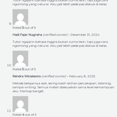
Tutor ngajarin bahasa Inggris bukan cuma teori, tapi juga cara
ngomong yang natural. Aku jadi lebih pede pas diskusi di kelas.
Rated
5
out of 5
Hadi Fajar Nugraha
(verified owner)
–
December 31, 2024
Tutor ngajarin bahasa Inggris bukan cuma teori, tapi juga cara
ngomong yang natural. Aku jadi lebih pede pas diskusi di kelas.
Rated
5
out of 5
Rendra Wicaksono
(verified owner)
–
February 8, 2025
Metode belajarnya asik, sering kasih latihan percakapan, listening,
sampai writing. Semua materi disesuaikan sama level kemampuan
aku. Mantap banget.
Rated
4
out of 5