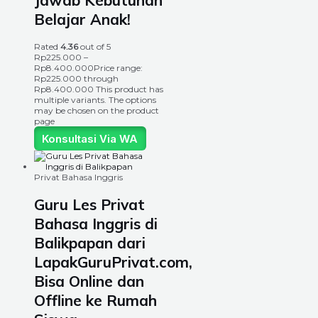
Jawab Kebutuhan
Belajar Anak!
Rated
4.36
out of 5
Rp
225.000
–
Rp
8.400.000
Price range:
Rp225.000 through
Rp8.400.000
This product has
multiple variants. The options
may be chosen on the product
page
Konsultasi Via WA
Privat Bahasa Inggris
Guru Les Privat
Bahasa Inggris di
Balikpapan dari
LapakGuruPrivat.com,
Bisa Online dan
Offline ke Rumah