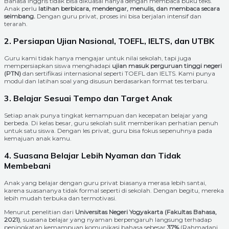
Bahasa Inggris tidak bisa dikuasai hanya dengan membaca buku teks.
Anak perlu
latihan berbicara, mendengar, menulis, dan membaca secara
seimbang.
Dengan guru privat, proses ini bisa berjalan intensif dan
terarah.
2. Persiapan Ujian Nasional, TOEFL, IELTS, dan UTBK
Guru kami tidak hanya mengajar untuk nilai sekolah, tapi juga
mempersiapkan siswa menghadapi
ujian masuk perguruan tinggi negeri
(PTN)
dan sertifikasi internasional seperti TOEFL dan IELTS. Kami punya
modul dan latihan soal yang disusun berdasarkan format tes terbaru.
3. Belajar Sesuai Tempo dan Target Anak
Setiap anak punya tingkat kemampuan dan kecepatan belajar yang
berbeda. Di kelas besar, guru sekolah sulit memberikan perhatian penuh
untuk satu siswa. Dengan les privat, guru bisa fokus sepenuhnya pada
kemajuan anak kamu.
4. Suasana Belajar Lebih Nyaman dan Tidak
Membebani
Anak yang belajar dengan guru privat biasanya merasa lebih santai,
karena suasananya tidak formal seperti di sekolah. Dengan begitu, mereka
lebih mudah terbuka dan termotivasi.
Menurut penelitian dari
Universitas Negeri Yogyakarta (Fakultas Bahasa,
2021)
, suasana belajar yang nyaman berpengaruh langsung terhadap
peningkatan kemampuan komunikasi bahasa sebesar
37%
(Rahmadani,