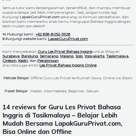
Semua tutor kami berpengalaman, bersertifikat, dan mampu membuat
suasana belajar jadi lebih menyenangkan. Jadi, jangan tunda lagi.
Kunjungi
LapakGuruPrivat.com
sekarang, isi formulir pendaftaran, dan
biarkan kami membantu anak kamu menguasai Bahasa Inggris dengan
lebih mudah dan efektif!
📲
Hubungi kami :
+62 858-8052-3928
🌐
Kunjungi website kami:
LapakGuruPrivat.com
Kami menyediakan
Guru Les Privat Bahasa Inggris
untuk Wilayah
Surabaya
,
Bandung
,
Semarang
,
Malang
,
Solo
,
Yogyakarta
,
Tasikmalaya
,
Cirebon
,
Kediri
, dan
Pekalongan
atau bisa juga ambil
Les Privat Bahasa Inggris Online
Metode Belajar
Offline Guru Les Privat ke Rumah Siswa, Online via Zoom
Paket Belajar
Master, Intermediate, Beginner, Satuan
14 reviews for
Guru Les Privat Bahasa
Inggris di Tasikmalaya – Belajar Lebih
Mudah Bersama LapakGuruPrivat.com,
Bisa Online dan Offline