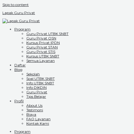
Skip to content
Lapak Guru Privat
Program
Guru Privat UTBK SNBT
Guru Privat OSN
Kursus Privat IPDN
Guru Privat STAN
Guru Privat STIS
Kursus UTBK SNBT
Semua Layanan
Daftar
Blog
Sekolah
Soal UTBK SNBT
Info UTBK SNBT
Info DIKDIN
Guru Privat
Tips Belajar
Profil
About Us
Testimoni
Biaya
FAQ Layanan
Kontak Kami
Program