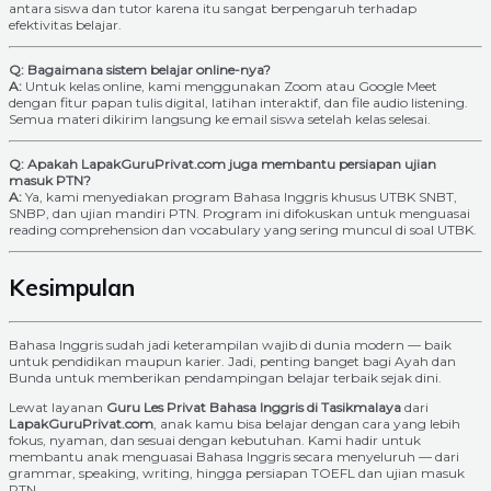
antara siswa dan tutor karena itu sangat berpengaruh terhadap
efektivitas belajar.
Q: Bagaimana sistem belajar online-nya?
A:
Untuk kelas online, kami menggunakan Zoom atau Google Meet
dengan fitur papan tulis digital, latihan interaktif, dan file audio listening.
Semua materi dikirim langsung ke email siswa setelah kelas selesai.
Q: Apakah LapakGuruPrivat.com juga membantu persiapan ujian
masuk PTN?
A:
Ya, kami menyediakan program Bahasa Inggris khusus UTBK SNBT,
SNBP, dan ujian mandiri PTN. Program ini difokuskan untuk menguasai
reading comprehension dan vocabulary yang sering muncul di soal UTBK.
Kesimpulan
Bahasa Inggris sudah jadi keterampilan wajib di dunia modern — baik
untuk pendidikan maupun karier. Jadi, penting banget bagi Ayah dan
Bunda untuk memberikan pendampingan belajar terbaik sejak dini.
Lewat layanan
Guru Les Privat Bahasa Inggris di Tasikmalaya
dari
LapakGuruPrivat.com
, anak kamu bisa belajar dengan cara yang lebih
fokus, nyaman, dan sesuai dengan kebutuhan. Kami hadir untuk
membantu anak menguasai Bahasa Inggris secara menyeluruh — dari
grammar, speaking, writing, hingga persiapan TOEFL dan ujian masuk
PTN.