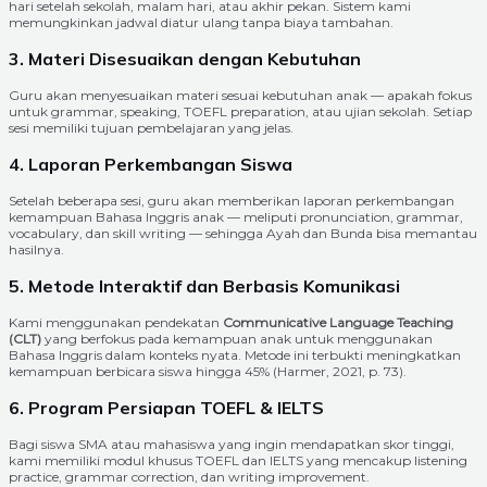
hari setelah sekolah, malam hari, atau akhir pekan. Sistem kami
memungkinkan jadwal diatur ulang tanpa biaya tambahan.
3. Materi Disesuaikan dengan Kebutuhan
Guru akan menyesuaikan materi sesuai kebutuhan anak — apakah fokus
untuk grammar, speaking, TOEFL preparation, atau ujian sekolah. Setiap
sesi memiliki tujuan pembelajaran yang jelas.
4. Laporan Perkembangan Siswa
Setelah beberapa sesi, guru akan memberikan laporan perkembangan
kemampuan Bahasa Inggris anak — meliputi pronunciation, grammar,
vocabulary, dan skill writing — sehingga Ayah dan Bunda bisa memantau
hasilnya.
5. Metode Interaktif dan Berbasis Komunikasi
Kami menggunakan pendekatan
Communicative Language Teaching
(CLT)
yang berfokus pada kemampuan anak untuk menggunakan
Bahasa Inggris dalam konteks nyata. Metode ini terbukti meningkatkan
kemampuan berbicara siswa hingga 45% (Harmer, 2021, p. 73).
6. Program Persiapan TOEFL & IELTS
Bagi siswa SMA atau mahasiswa yang ingin mendapatkan skor tinggi,
kami memiliki modul khusus TOEFL dan IELTS yang mencakup listening
practice, grammar correction, dan writing improvement.