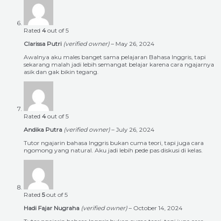
Rated
4
out of 5
Clarissa Putri
(verified owner)
–
May 26, 2024
Awalnya aku males banget sama pelajaran Bahasa Inggris, tapi
sekarang malah jadi lebih semangat belajar karena cara ngajarnya
asik dan gak bikin tegang.
Rated
4
out of 5
Andika Putra
(verified owner)
–
July 26, 2024
Tutor ngajarin bahasa Inggris bukan cuma teori, tapi juga cara
ngomong yang natural. Aku jadi lebih pede pas diskusi di kelas.
Rated
5
out of 5
Hadi Fajar Nugraha
(verified owner)
–
October 14, 2024