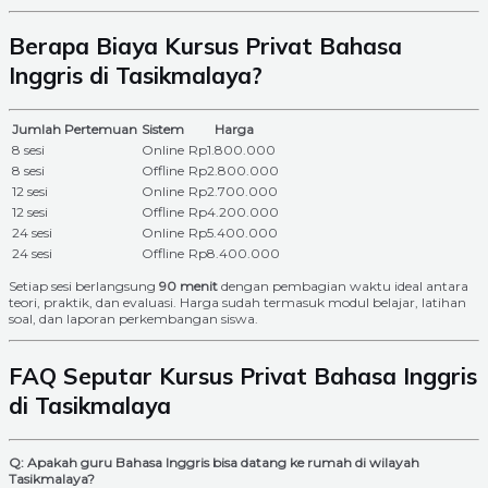
Berapa Biaya Kursus Privat Bahasa
Inggris di Tasikmalaya?
Jumlah Pertemuan
Sistem
Harga
8 sesi
Online
Rp1.800.000
8 sesi
Offline
Rp2.800.000
12 sesi
Online
Rp2.700.000
12 sesi
Offline
Rp4.200.000
24 sesi
Online
Rp5.400.000
24 sesi
Offline
Rp8.400.000
Setiap sesi berlangsung
90 menit
dengan pembagian waktu ideal antara
teori, praktik, dan evaluasi. Harga sudah termasuk modul belajar, latihan
soal, dan laporan perkembangan siswa.
FAQ Seputar Kursus Privat Bahasa Inggris
di Tasikmalaya
Q: Apakah guru Bahasa Inggris bisa datang ke rumah di wilayah
Tasikmalaya?