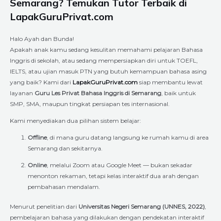
Semarang? Temukan Tutor Terbaik di
LapakGuruPrivat.com
Halo Ayah dan Bunda!
Apakah anak kamu sedang kesulitan memahami pelajaran Bahasa
Inggris di sekolah, atau sedang mempersiapkan diri untuk TOEFL,
IELTS, atau ujian masuk PTN yang butuh kemampuan bahasa asing
yang baik? Kami dari
LapakGuruPrivat.com
siap membantu lewat
layanan
Guru Les Privat Bahasa Inggris di Semarang
, baik untuk
SMP, SMA, maupun tingkat persiapan tes internasional.
Kami menyediakan dua pilihan sistem belajar:
Offline
, di mana guru datang langsung ke rumah kamu di area
Semarang dan sekitarnya.
Online
, melalui Zoom atau Google Meet — bukan sekadar
menonton rekaman, tetapi kelas interaktif dua arah dengan
pembahasan mendalam.
Menurut penelitian dari
Universitas Negeri Semarang (UNNES, 2022)
,
pembelajaran bahasa yang dilakukan dengan pendekatan interaktif