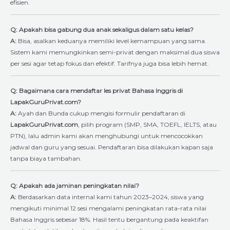
efisien.
Q: Apakah bisa gabung dua anak sekaligus dalam satu kelas?
A:
Bisa, asalkan keduanya memiliki level kemampuan yang sama.
Sistem kami memungkinkan semi-privat dengan maksimal dua siswa
per sesi agar tetap fokus dan efektif. Tarifnya juga bisa lebih hemat.
Q: Bagaimana cara mendaftar les privat Bahasa Inggris di
LapakGuruPrivat.com?
A:
Ayah dan Bunda cukup mengisi formulir pendaftaran di
LapakGuruPrivat.com
, pilih program (SMP, SMA, TOEFL, IELTS, atau
PTN), lalu admin kami akan menghubungi untuk mencocokkan
jadwal dan guru yang sesuai. Pendaftaran bisa dilakukan kapan saja
tanpa biaya tambahan.
Q: Apakah ada jaminan peningkatan nilai?
A:
Berdasarkan data internal kami tahun 2023–2024, siswa yang
mengikuti minimal 12 sesi mengalami peningkatan rata-rata nilai
Bahasa Inggris sebesar 18%. Hasil tentu bergantung pada keaktifan