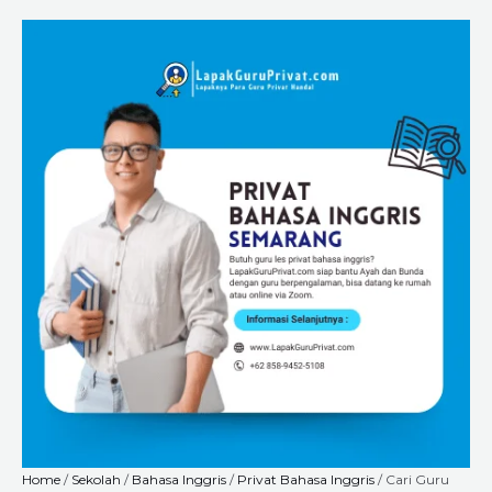
Skip
Cari
Price
to
Guru
range:
content
Les
Rp225.000
Privat
through
Bahasa
Rp8.400.000
Inggris
di
Semarang?
Temukan
Tutor
Terbaik
di
LapakGuruPrivat.com
quantity
Home
/
Sekolah
/
Bahasa Inggris
/
Privat Bahasa Inggris
/ Cari Guru