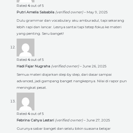
Rated
4
out of 5
Putri Amelia Salsabila
(verified owner)
–
May 9, 2025
Dulu grammar dan vocabulary aku amburadul, tapi sekarang
lebih rapi dan lancar. Lesnya santai tapi tetep fokus ke materi
yang penting. Seru banget!
Rated
4
out of 5
Hadi Fajar Nugraha
(verified owner)
–
June 26, 2025
Semua materi diajarkan step by step, dari dasar sampai
advanced, jadi gampang banget nangkepnya. Nilai di rapor pun
meningkat pesat.
Rated
4
out of 5
Febrina Cahya Lestari
(verified owner)
–
June 27, 2025
Gurunya sabar banget dan selalu bikin suasana belajar