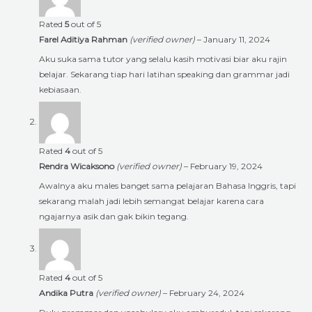
Rated
5
out of 5
Farel Aditiya Rahman
(verified owner)
–
January 11, 2024
Aku suka sama tutor yang selalu kasih motivasi biar aku rajin
belajar. Sekarang tiap hari latihan speaking dan grammar jadi
kebiasaan.
Rated
4
out of 5
Rendra Wicaksono
(verified owner)
–
February 19, 2024
Awalnya aku males banget sama pelajaran Bahasa Inggris, tapi
sekarang malah jadi lebih semangat belajar karena cara
ngajarnya asik dan gak bikin tegang.
Rated
4
out of 5
Andika Putra
(verified owner)
–
February 24, 2024