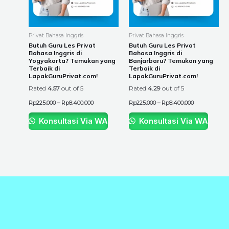
options
options
may
may
be
be
Privat Bahasa Inggris
Privat Bahasa Inggris
chosen
chosen
Butuh Guru Les Privat
Butuh Guru Les Privat
Bahasa Inggris di
Bahasa Inggris di
on
on
Yogyakarta? Temukan yang
Banjarbaru? Temukan yang
the
the
Terbaik di
Terbaik di
LapakGuruPrivat.com!
LapakGuruPrivat.com!
product
product
Rated
4.57
out of 5
Rated
4.29
out of 5
page
page
Rp
225.000
–
Rp
8.400.000
Rp
225.000
–
Rp
8.400.000
Konsultasi Via WA
Konsultasi Via WA