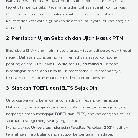
Banyak siswa merasa Bahasa Inggris sulit karena diajarkan secara
teoretis tanpa konteks. Padahal, inti dari bahasa adalah komunikasi.
Guru privat membantu anak memahami bagaimana struktur
kalimat dan kosakata digunakan dalam situasi nyata, bukan hanya di
atas kertas.
2. Persiapan Ujian Sekolah dan Ujian Masuk PTN
Bagi siswa SMA yang ingin masuk jurusan favorit di perguruan tinggi
negeri, Bahasa Inggris sering kali menjadi salah satu komponen
penting dalam
UTBK SNBT
,
SNBP
, atau
ujian mandiri
. Dengan
bimbingan privat, anak bisa fokus memperbaiki kelemahannya,
terutama dalam grammar dan reading comprehension.
3. Siapkan TOEFL dan IELTS Sejak Dini
Untuk siswa yang berencana kuliah di luar negeri, kemampuan
Bahasa Inggris menjadi syarat wajib. Kami menyediakan guru yang
berpengalaman mengajar
TOEFL
dan
IELTS
, lengkap dengan simulasi
soal dan strategi menjawab yang efektif.
Menurut riset
Universitas Indonesia (Fakultas Psikologi, 2021)
, latihan
terarah selama 3 bulan dengan tutor berpengalaman dapat