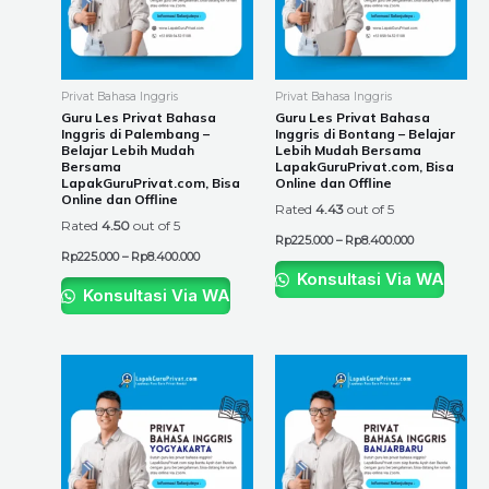
The
The
options
options
may
may
be
be
Privat Bahasa Inggris
Privat Bahasa Inggris
chosen
chosen
Guru Les Privat Bahasa
Guru Les Privat Bahasa
Inggris di Palembang –
Inggris di Bontang – Belajar
on
on
Belajar Lebih Mudah
Lebih Mudah Bersama
the
the
Bersama
LapakGuruPrivat.com, Bisa
LapakGuruPrivat.com, Bisa
Online dan Offline
product
product
Online dan Offline
Rated
4.43
out of 5
page
page
Rated
4.50
out of 5
Rp
225.000
–
Rp
8.400.000
Rp
225.000
–
Rp
8.400.000
Konsultasi Via WA
Konsultasi Via WA
Price
Price
This
This
range:
range:
product
product
Rp225.000
Rp225.000
through
through
has
has
Rp8.400.000
Rp8.400.000
multiple
multiple
variants.
variants.
The
The