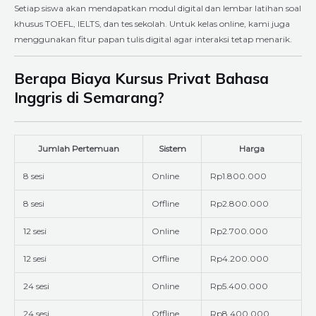
Setiap siswa akan mendapatkan modul digital dan lembar latihan soal
khusus TOEFL, IELTS, dan tes sekolah. Untuk kelas online, kami juga
menggunakan fitur papan tulis digital agar interaksi tetap menarik.
Berapa Biaya Kursus Privat Bahasa
Inggris di Semarang?
Jumlah Pertemuan
Sistem
Harga
8 sesi
Online
Rp1.800.000
8 sesi
Offline
Rp2.800.000
12 sesi
Online
Rp2.700.000
12 sesi
Offline
Rp4.200.000
24 sesi
Online
Rp5.400.000
24 sesi
Offline
Rp8.400.000