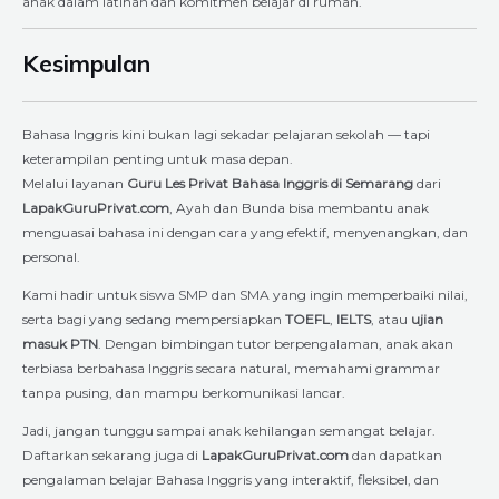
anak dalam latihan dan komitmen belajar di rumah.
Kesimpulan
Bahasa Inggris kini bukan lagi sekadar pelajaran sekolah — tapi
keterampilan penting untuk masa depan.
Melalui layanan
Guru Les Privat Bahasa Inggris di Semarang
dari
LapakGuruPrivat.com
, Ayah dan Bunda bisa membantu anak
menguasai bahasa ini dengan cara yang efektif, menyenangkan, dan
personal.
Kami hadir untuk siswa SMP dan SMA yang ingin memperbaiki nilai,
serta bagi yang sedang mempersiapkan
TOEFL
,
IELTS
, atau
ujian
masuk PTN
. Dengan bimbingan tutor berpengalaman, anak akan
terbiasa berbahasa Inggris secara natural, memahami grammar
tanpa pusing, dan mampu berkomunikasi lancar.
Jadi, jangan tunggu sampai anak kehilangan semangat belajar.
Daftarkan sekarang juga di
LapakGuruPrivat.com
dan dapatkan
pengalaman belajar Bahasa Inggris yang interaktif, fleksibel, dan