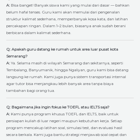
A:
Bisa banget! Banyak siswa kami yang mulai dari dasar — bahkan
belum hafal tenses. Guru kami akan memulai dari pengenalan
struktur kalimat sederhana, memperbanyak kosa kata, dan latihan
percakapan ringan. Dalam 1–2 bulan, biasanya anak sudah berani
berbicara dalam kalimat sederhana.
Q: Apakah guru datang ke rumah untuk area luar pusat kota
Semarang?
A:
Ya. Selama masih di wilayah Semarang dan sekitarnya, seperti
Tembalang, Banyumanik, hingga Ngaliyan, guru kami bisa datang
langsung ke rumah. Kami juga punya sistem transportasi internal
agar tutor bisa menjangkau lebih banyak area tanpa biaya
tambahan bagi orang tua.
Q: Bagaimana jika ingin fokus ke TOEFL atau IELTS saja?
A:
Kami punya program khusus TOEFL dan IELTS, baik untuk
persiapan kuliah di luar negeri maupun kebutuhan kerja. Setiap
program mencakup latihan soal, simulasi test, dan evaluasi hasil
secara berkala. Kami juga bantu strategi menjawab soal cepat dan