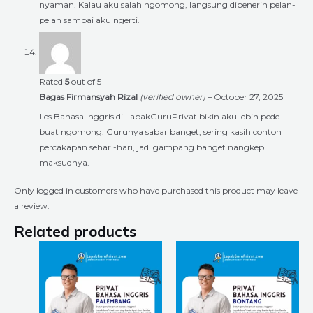
nyaman. Kalau aku salah ngomong, langsung dibenerin pelan-
pelan sampai aku ngerti.
Rated
5
out of 5
Bagas Firmansyah Rizal
(verified owner)
–
October 27, 2025
Les Bahasa Inggris di LapakGuruPrivat bikin aku lebih pede
buat ngomong. Gurunya sabar banget, sering kasih contoh
percakapan sehari-hari, jadi gampang banget nangkep
maksudnya.
Only logged in customers who have purchased this product may leave
a review.
Related products
Price
Price
This
This
range:
range:
product
product
Rp225.000
Rp225.000
through
through
has
has
Rp8.400.000
Rp8.400.000
multiple
multiple
variants.
variants.