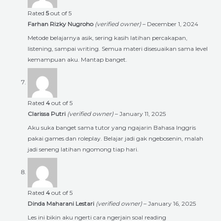
Rated
5
out of 5
Farhan Rizky Nugroho
(verified owner)
–
December 1, 2024
Metode belajarnya asik, sering kasih latihan percakapan,
listening, sampai writing. Semua materi disesuaikan sama level
kemampuan aku. Mantap banget.
Rated
4
out of 5
Clarissa Putri
(verified owner)
–
January 11, 2025
Aku suka banget sama tutor yang ngajarin Bahasa Inggris
pakai games dan roleplay. Belajar jadi gak ngebosenin, malah
jadi seneng latihan ngomong tiap hari.
Rated
4
out of 5
Dinda Maharani Lestari
(verified owner)
–
January 16, 2025
Les ini bikin aku ngerti cara ngerjain soal reading