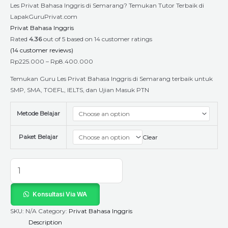
Les Privat Bahasa Inggris di Semarang? Temukan Tutor Terbaik di
LapakGuruPrivat.com
Privat Bahasa Inggris
Rated
4.36
out of 5 based on
14
customer ratings
(
14
customer reviews)
Rp
225.000
–
Rp
8.400.000
Temukan Guru Les Privat Bahasa Inggris di Semarang terbaik untuk
SMP, SMA, TOEFL, IELTS, dan Ujian Masuk PTN
Metode Belajar
Paket Belajar
Clear
Konsultasi Via WA
SKU:
N/A
Category:
Privat Bahasa Inggris
Description