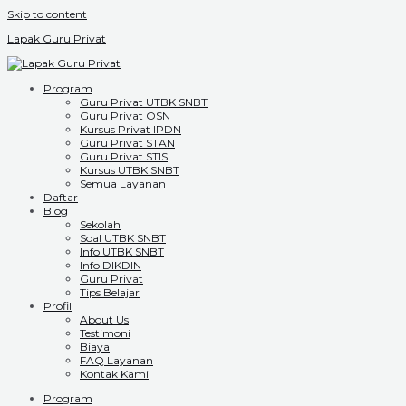
Skip to content
Lapak Guru Privat
Program
Guru Privat UTBK SNBT
Guru Privat OSN
Kursus Privat IPDN
Guru Privat STAN
Guru Privat STIS
Kursus UTBK SNBT
Semua Layanan
Daftar
Blog
Sekolah
Soal UTBK SNBT
Info UTBK SNBT
Info DIKDIN
Guru Privat
Tips Belajar
Profil
About Us
Testimoni
Biaya
FAQ Layanan
Kontak Kami
Program