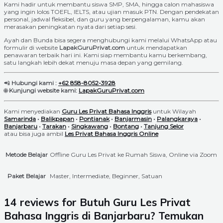
Kami hadir untuk membantu siswa SMP, SMA, hingga calon mahasiswa
yang ingin lolos TOEFL, IELTS, atau ujian masuk PTN. Dengan pendekatan
personal, jadwal fleksibel, dan guru yang berpengalaman, kamu akan
merasakan peningkatan nyata dari setiap sesi.
Ayah dan Bunda bisa segera menghubungi kami melalui WhatsApp atau
formulir di website
LapakGuruPrivat.com
untuk mendapatkan
penawaran terbaik hari ini. Kami siap membantu kamu berkembang,
satu langkah lebih dekat menuju masa depan yang gemilang.
📲
Hubungi kami :
+62 858-8052-3928
🌐
Kunjungi website kami:
LapakGuruPrivat.com
Kami menyediakan
Guru Les Privat Bahasa Inggris
untuk Wilayah
Samarinda
•
Balikpapan
•
Pontianak
•
Banjarmasin
•
Palangkaraya
•
Banjarbaru
•
Tarakan
•
Singkawang
•
Bontang
•
Tanjung Selor
atau bisa juga ambil
Les Privat Bahasa Inggris Online
Metode Belajar
Offline Guru Les Privat ke Rumah Siswa, Online via Zoom
Paket Belajar
Master, Intermediate, Beginner, Satuan
14 reviews for
Butuh Guru Les Privat
Bahasa Inggris di Banjarbaru? Temukan