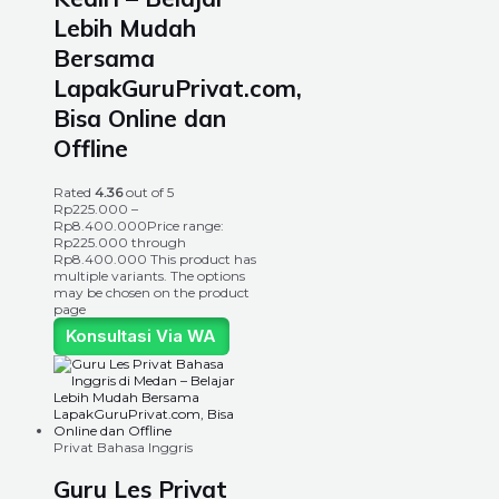
Lebih Mudah
Bersama
LapakGuruPrivat.com,
Bisa Online dan
Offline
Rated
4.36
out of 5
Rp
225.000
–
Rp
8.400.000
Price range:
Rp225.000 through
Rp8.400.000
This product has
multiple variants. The options
may be chosen on the product
page
Konsultasi Via WA
Privat Bahasa Inggris
Guru Les Privat