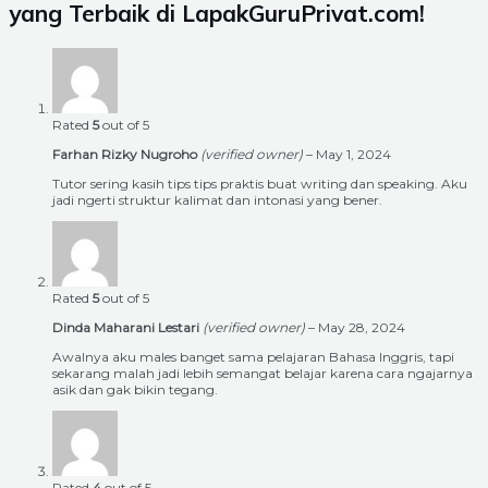
yang Terbaik di LapakGuruPrivat.com!
Rated
5
out of 5
Farhan Rizky Nugroho
(verified owner)
–
May 1, 2024
Tutor sering kasih tips tips praktis buat writing dan speaking. Aku
jadi ngerti struktur kalimat dan intonasi yang bener.
Rated
5
out of 5
Dinda Maharani Lestari
(verified owner)
–
May 28, 2024
Awalnya aku males banget sama pelajaran Bahasa Inggris, tapi
sekarang malah jadi lebih semangat belajar karena cara ngajarnya
asik dan gak bikin tegang.
Rated
4
out of 5