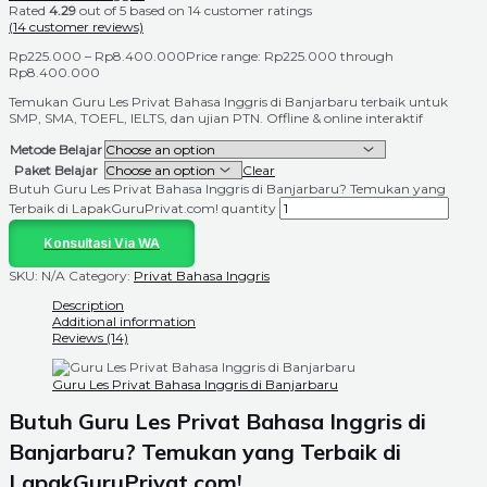
Rated
4.29
out of 5 based on
14
customer ratings
(
14
customer reviews)
Rp
225.000
–
Rp
8.400.000
Price range: Rp225.000 through
Rp8.400.000
Temukan Guru Les Privat Bahasa Inggris di Banjarbaru terbaik untuk
SMP, SMA, TOEFL, IELTS, dan ujian PTN. Offline & online interaktif
Metode Belajar
Paket Belajar
Clear
Butuh Guru Les Privat Bahasa Inggris di Banjarbaru? Temukan yang
Terbaik di LapakGuruPrivat.com! quantity
Konsultasi Via WA
SKU:
N/A
Category:
Privat Bahasa Inggris
Description
Additional information
Reviews (14)
Guru Les Privat Bahasa Inggris di Banjarbaru
Butuh Guru Les Privat Bahasa Inggris di
Banjarbaru
? Temukan yang Terbaik di
LapakGuruPrivat.com!