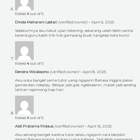
Rated
4
out of 5
Dinda Maharani Lestari
(verified owner)
–
April 6, 2025
Sebelumnya aku takut ujian listening, sekarang udah lebih santai
karena guru kasih trik-trik gampang buat nangkep kata kunci.
Rated
4
out of 5
Rendra Wicaksono
(verified owner)
–
April 8, 2025
Aku suka banget sama tutor yang ngajarin Bahasa Inggris pakai
games dan roleplay. Belajar jadi gak ngebosenin, malah jadi seneng
latihan ngomong tiap hari.
Rated
4
out of 5
Aldi Pratama Firdaus
(verified owner)
–
April 16, 2025
Aku senang banget karena tutor selalu ngajarin cara berpikir
dalam Bahasa Inggris, bukan cuma hafalan. Jadi lebih gampang