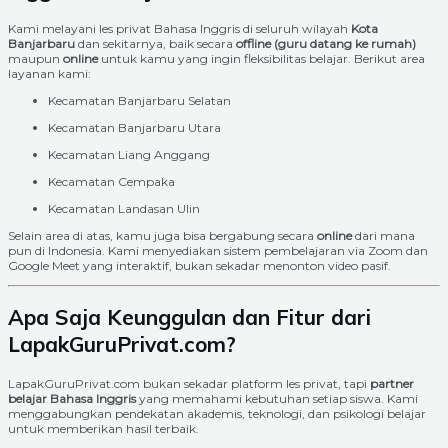
Kami melayani les privat Bahasa Inggris di seluruh wilayah
Kota
Banjarbaru
dan sekitarnya, baik secara
offline (guru datang ke rumah)
maupun
online
untuk kamu yang ingin fleksibilitas belajar. Berikut area
layanan kami:
Kecamatan Banjarbaru Selatan
Kecamatan Banjarbaru Utara
Kecamatan Liang Anggang
Kecamatan Cempaka
Kecamatan Landasan Ulin
Selain area di atas, kamu juga bisa bergabung secara
online
dari mana
pun di Indonesia. Kami menyediakan sistem pembelajaran via Zoom dan
Google Meet yang interaktif, bukan sekadar menonton video pasif.
Apa Saja Keunggulan dan Fitur dari
LapakGuruPrivat.com?
LapakGuruPrivat.com bukan sekadar platform les privat, tapi
partner
belajar Bahasa Inggris
yang memahami kebutuhan setiap siswa. Kami
menggabungkan pendekatan akademis, teknologi, dan psikologi belajar
untuk memberikan hasil terbaik.