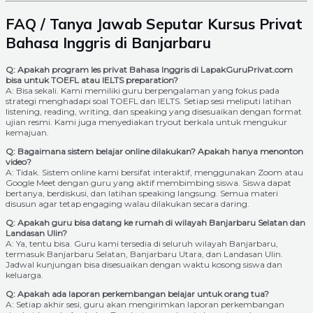
FAQ / Tanya Jawab Seputar Kursus Privat
Bahasa Inggris di Banjarbaru
Q: Apakah program les privat Bahasa Inggris di LapakGuruPrivat.com
bisa untuk TOEFL atau IELTS preparation?
A: Bisa sekali. Kami memiliki guru berpengalaman yang fokus pada
strategi menghadapi soal TOEFL dan IELTS. Setiap sesi meliputi latihan
listening, reading, writing, dan speaking yang disesuaikan dengan format
ujian resmi. Kami juga menyediakan tryout berkala untuk mengukur
kemajuan.
Q: Bagaimana sistem belajar online dilakukan? Apakah hanya menonton
video?
A: Tidak. Sistem online kami bersifat interaktif, menggunakan Zoom atau
Google Meet dengan guru yang aktif membimbing siswa. Siswa dapat
bertanya, berdiskusi, dan latihan speaking langsung. Semua materi
disusun agar tetap engaging walau dilakukan secara daring.
Q: Apakah guru bisa datang ke rumah di wilayah Banjarbaru Selatan dan
Landasan Ulin?
A: Ya, tentu bisa. Guru kami tersedia di seluruh wilayah Banjarbaru,
termasuk Banjarbaru Selatan, Banjarbaru Utara, dan Landasan Ulin.
Jadwal kunjungan bisa disesuaikan dengan waktu kosong siswa dan
keluarga.
Q: Apakah ada laporan perkembangan belajar untuk orang tua?
A: Setiap akhir sesi, guru akan mengirimkan laporan perkembangan