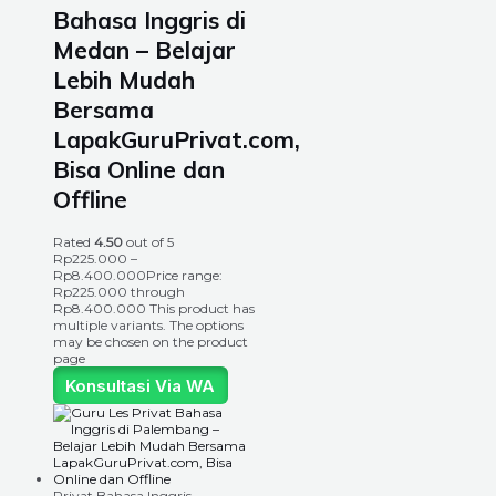
Bahasa Inggris di
Medan – Belajar
Lebih Mudah
Bersama
LapakGuruPrivat.com,
Bisa Online dan
Offline
Rated
4.50
out of 5
Rp
225.000
–
Rp
8.400.000
Price range:
Rp225.000 through
Rp8.400.000
This product has
multiple variants. The options
may be chosen on the product
page
Konsultasi Via WA
Privat Bahasa Inggris