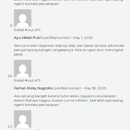
ngerti konteks percakapan.
Rated
4
out of 5
Ayu Melati Putri
(verified owner)
–
May 1, 2025
Semua materi diajarkan step by step, dari dasar sampai advanced,
jadi gampang banget nangkepnya. Nilai di rapor pun meningkat
pesat.
Rated
4
out of 5
Farhan Rizky Nugroho
(verified owner)
–
May 18, 2025
Aku senang banget karena tutor selalu ngajarin cara berpikir
dalam Bahasa Inggris, bukan cuma hafalan. Jadi lebih gampang
ngerti konteks percakapan.