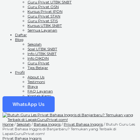
Guru Privat UTBK SNBT
Guru Privat OSN
Kursus Privat IPDN
Guru Privat STAN
Guru Privat STIS
Kursus UTBK SNBT
Semua Layanan
Daftar
Blog
Sekolah
Soal UTBK SNBT
Info UTBK SNBT
Info DIKDIN
Guru Privat
Tips Belajar
Profil
About Us
Testimoni
Biaya
FAQ Layanan
Kontak Kami
WhatsApp Us
Home
/
Sekolah
/
Bahasa Inggris
/
Privat Bahasa Inggris
/ Butuh Guru Les
Privat Bahasa Inggris di Banjarbaru? Temukan yang Terbaik di
LapakGuruPrivat.com!
Privat Bahasa Inggris