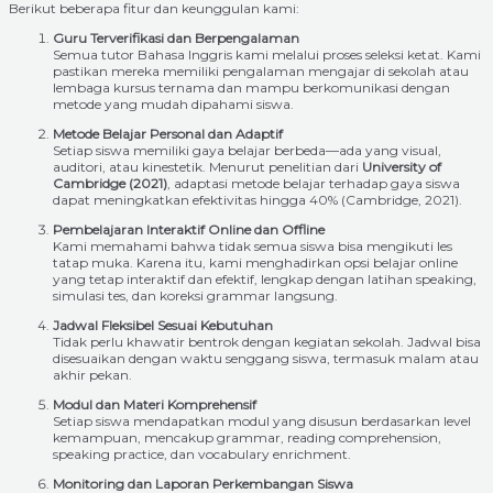
Berikut beberapa fitur dan keunggulan kami:
Guru Terverifikasi dan Berpengalaman
Semua tutor Bahasa Inggris kami melalui proses seleksi ketat. Kami
pastikan mereka memiliki pengalaman mengajar di sekolah atau
lembaga kursus ternama dan mampu berkomunikasi dengan
metode yang mudah dipahami siswa.
Metode Belajar Personal dan Adaptif
Setiap siswa memiliki gaya belajar berbeda—ada yang visual,
auditori, atau kinestetik. Menurut penelitian dari
University of
Cambridge (2021)
, adaptasi metode belajar terhadap gaya siswa
dapat meningkatkan efektivitas hingga 40% (Cambridge, 2021).
Pembelajaran Interaktif Online dan Offline
Kami memahami bahwa tidak semua siswa bisa mengikuti les
tatap muka. Karena itu, kami menghadirkan opsi belajar online
yang tetap interaktif dan efektif, lengkap dengan latihan speaking,
simulasi tes, dan koreksi grammar langsung.
Jadwal Fleksibel Sesuai Kebutuhan
Tidak perlu khawatir bentrok dengan kegiatan sekolah. Jadwal bisa
disesuaikan dengan waktu senggang siswa, termasuk malam atau
akhir pekan.
Modul dan Materi Komprehensif
Setiap siswa mendapatkan modul yang disusun berdasarkan level
kemampuan, mencakup grammar, reading comprehension,
speaking practice, dan vocabulary enrichment.
Monitoring dan Laporan Perkembangan Siswa