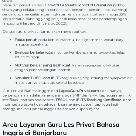
siswa.
Menurut penelitian dari
Harvard Graduate School of Education (2022)
,
siswa yang belajar dengan pendekatan personal (personalized learning)
cenderung mengalami peningkatan kemampuan bahasa hingga 32%
lebih cepat dibanding yang belajar di kelas besar tanpa pendampingan
langsung (Harvard University, 2022).
Dengan guru privat, kamu akan mendapatkan:
Fokus penuh
pada kebutuhanmu, baik grammar, vocabulary,
maupun speaking.
Evaluasi berkelanjutan
, jadi perkembanganmu terpantau jelas
setiap minggu.
Motivasi belajar yang lebih kuat
, karena setiap sesi dilakukan
dengan pendampingan intensif.
Simulasi TOEFL dan IELTS
bagi siswa yang sedang menyiapkan diri
masuk universitas atau seleksi beasiswa.
Guru privat Bahasa Inggris dari
LapakGuruPrivat.com
tidak hanya
berpengalaman dalam mengajar siswa SMP dan SMA, tapi juga memiliki
sertifikasi internasional seperti
TESOL
dan
IELTS Teaching Certificate
. Kami
ingin setiap siswa tidak sekadar bisa menjawab soal, tapi juga fasih
menggunakan Bahasa Inggris dalam kehidupan nyata.
Area Layanan Guru Les Privat Bahasa
Inggris di Banjarbaru