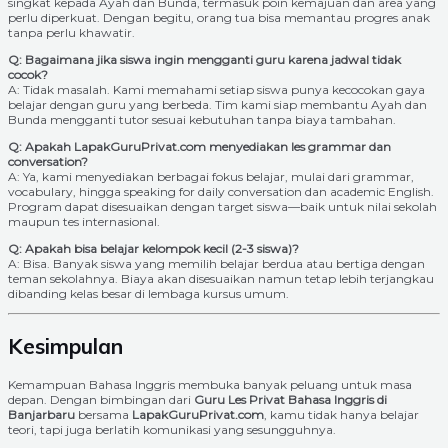
singkat kepada Ayah dan Bunda, termasuk poin kemajuan dan area yang
perlu diperkuat. Dengan begitu, orang tua bisa memantau progres anak
tanpa perlu khawatir.
Q: Bagaimana jika siswa ingin mengganti guru karena jadwal tidak
cocok?
A: Tidak masalah. Kami memahami setiap siswa punya kecocokan gaya
belajar dengan guru yang berbeda. Tim kami siap membantu Ayah dan
Bunda mengganti tutor sesuai kebutuhan tanpa biaya tambahan.
Q: Apakah LapakGuruPrivat.com menyediakan les grammar dan
conversation?
A: Ya, kami menyediakan berbagai fokus belajar, mulai dari grammar,
vocabulary, hingga speaking for daily conversation dan academic English.
Program dapat disesuaikan dengan target siswa—baik untuk nilai sekolah
maupun tes internasional.
Q: Apakah bisa belajar kelompok kecil (2-3 siswa)?
A: Bisa. Banyak siswa yang memilih belajar berdua atau bertiga dengan
teman sekolahnya. Biaya akan disesuaikan namun tetap lebih terjangkau
dibanding kelas besar di lembaga kursus umum.
Kesimpulan
Kemampuan Bahasa Inggris membuka banyak peluang untuk masa
depan. Dengan bimbingan dari
Guru Les Privat Bahasa Inggris di
Banjarbaru
bersama
LapakGuruPrivat.com
, kamu tidak hanya belajar
teori, tapi juga berlatih komunikasi yang sesungguhnya.