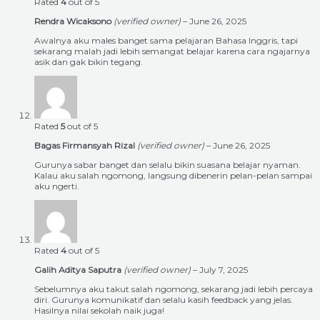
Rated
4
out of 5
Rendra Wicaksono
(verified owner)
–
June 26, 2025
Awalnya aku males banget sama pelajaran Bahasa Inggris, tapi
sekarang malah jadi lebih semangat belajar karena cara ngajarnya
asik dan gak bikin tegang.
Rated
5
out of 5
Bagas Firmansyah Rizal
(verified owner)
–
June 26, 2025
Gurunya sabar banget dan selalu bikin suasana belajar nyaman.
Kalau aku salah ngomong, langsung dibenerin pelan-pelan sampai
aku ngerti.
Rated
4
out of 5
Galih Aditya Saputra
(verified owner)
–
July 7, 2025
Sebelumnya aku takut salah ngomong, sekarang jadi lebih percaya
diri. Gurunya komunikatif dan selalu kasih feedback yang jelas.
Hasilnya nilai sekolah naik juga!