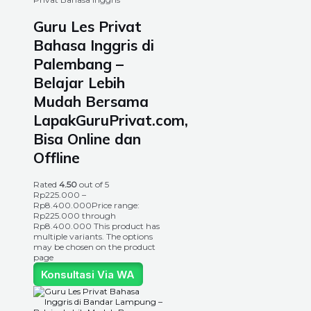
Guru Les Privat
Bahasa Inggris di
Palembang –
Belajar Lebih
Mudah Bersama
LapakGuruPrivat.com,
Bisa Online dan
Offline
Rated
4.50
out of 5
Rp
225.000
–
Rp
8.400.000
Price range:
Rp225.000 through
Rp8.400.000
This product has
multiple variants. The options
may be chosen on the product
page
Konsultasi Via WA