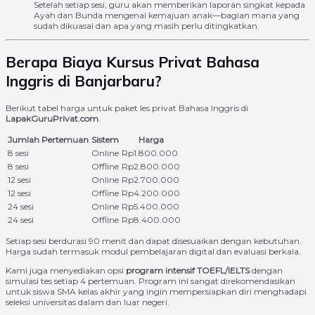
Setelah setiap sesi, guru akan memberikan laporan singkat kepada
Ayah dan Bunda mengenai kemajuan anak—bagian mana yang
sudah dikuasai dan apa yang masih perlu ditingkatkan.
Berapa Biaya Kursus Privat Bahasa
Inggris di Banjarbaru?
Berikut tabel harga untuk paket les privat Bahasa Inggris di
LapakGuruPrivat.com
.
Jumlah Pertemuan
Sistem
Harga
8 sesi
Online
Rp1.800.000
8 sesi
Offline
Rp2.800.000
12 sesi
Online
Rp2.700.000
12 sesi
Offline
Rp4.200.000
24 sesi
Online
Rp5.400.000
24 sesi
Offline
Rp8.400.000
Setiap sesi berdurasi 90 menit dan dapat disesuaikan dengan kebutuhan.
Harga sudah termasuk modul pembelajaran digital dan evaluasi berkala.
Kami juga menyediakan opsi
program intensif TOEFL/IELTS
dengan
simulasi tes setiap 4 pertemuan. Program ini sangat direkomendasikan
untuk siswa SMA kelas akhir yang ingin mempersiapkan diri menghadapi
seleksi universitas dalam dan luar negeri.