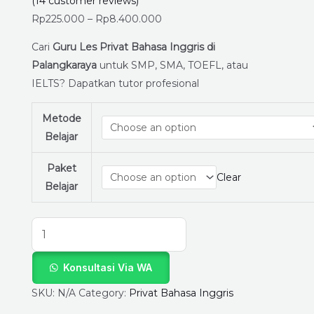
Palangkaraya
(
14
customer reviews)
Paling
Rp
225.000
–
Rp
8.400.000
Direkomendasikan
Cari
Guru Les Privat Bahasa Inggris di
–
Palangkaraya
untuk SMP, SMA, TOEFL, atau
Hanya
IELTS? Dapatkan tutor profesional
di
LapakGuruPrivat.com,
Metode
Bisa
Belajar
Online
dan
Paket
Clear
Offline
Belajar
quantity
Konsultasi Via WA
SKU:
N/A
Category:
Privat Bahasa Inggris