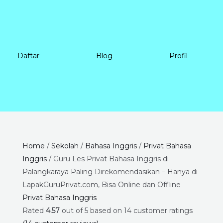
Daftar
Blog
Profil
Guru
Price
Home
/
Sekolah
/
Bahasa Inggris
/
Privat Bahasa
Les
range:
Inggris
/ Guru Les Privat Bahasa Inggris di
Privat
Rp225.000
Palangkaraya Paling Direkomendasikan – Hanya di
Bahasa
through
LapakGuruPrivat.com, Bisa Online dan Offline
Inggris
Rp8.400.000
Privat Bahasa Inggris
di
Rated
4.57
out of 5 based on
14
customer ratings