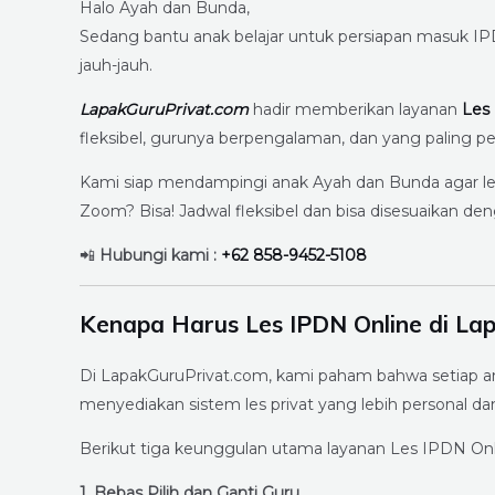
Halo Ayah dan Bunda,
Sedang bantu anak belajar untuk persiapan masuk IPD
jauh-jauh.
LapakGuruPrivat.com
hadir memberikan layanan
Les
fleksibel, gurunya berpengalaman, dan yang paling pen
Kami siap mendampingi anak Ayah dan Bunda agar leb
Zoom? Bisa! Jadwal fleksibel dan bisa disesuaikan deng
📲
Hubungi kami :
+62 858-9452-5108
Kenapa Harus Les IPDN Online di La
Di LapakGuruPrivat.com, kami paham bahwa setiap ana
menyediakan sistem les privat yang lebih personal dan 
Berikut tiga keunggulan utama layanan Les IPDN Onl
1. Bebas Pilih dan Ganti Guru