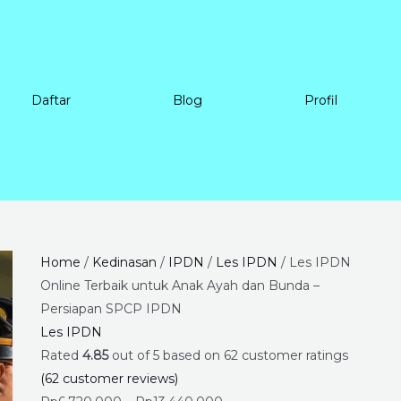
Daftar
Blog
Profil
Les
Price
Home
/
Kedinasan
/
IPDN
/
Les IPDN
/ Les IPDN
IPDN
range:
Online Terbaik untuk Anak Ayah dan Bunda –
Online
Rp6.720.000
Persiapan SPCP IPDN
Terbaik
through
Les IPDN
untuk
Rp13.440.000
Rated
4.85
out of 5 based on
62
customer ratings
Anak
(
62
customer reviews)