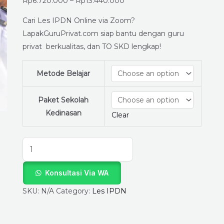
Ayah
Rp
6.720.000
–
Rp
13.440.000
dan
Cari Les IPDN Online via Zoom?
Bunda
LapakGuruPrivat.com siap bantu dengan guru
–
privat berkualitas, dan TO SKD lengkap!
Persiapan
SPCP
Metode Belajar
IPDN
quantity
Paket Sekolah
Kedinasan
Clear
Konsultasi Via WA
SKU:
N/A
Category:
Les IPDN