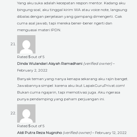
Yang aku suka adalah kecepatan respon mentor. Kadang aku
bingung soal, aku tinggal kirim WA atau voice note, langsung
dibalas dengan penjelasan yang gampang dimengerti. Gak
cuma asal jawab, tapi mereka bener-bener ngerti dan
menguasai materi IPDN.
Rated
5
out of 5
Dinda Wulandari Aisyah Ramadhani
(verified owner)
–
February 2, 2022
Banyak teman yang nanya kenapa sekarang aku rajin banget.
Jawabannya simpel: karena aku ikut LapakGuruPrivat.com!
Bukan cuma ngajarin, tapi memotivasi juga. Aku ngerasa
punya pendamping yang paham perjuangan ini.
Rated
5
out of 5
Aldi Putra Reza Nugroho
(verified owner)
–
February 12, 2022