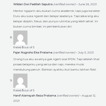
Wildan Dwi Fadillah Saputra
(verified owner)
–
June 26, 2021
Mentor ngajarin aku bukan cuma akademik, tapi juga karakter.
Dulu aku suka ngaret dan belajar seadanya. Tapi sekarang aku
belajar disiplin, fokus, dan punya rutinitas yang lebih sehat. Ini
bukan cuma bimbel, ini pembentukan diri.
Rated
5
out of 5
Fajar Nugroho Eka Pratama
(verified owner)
–
July 5, 2021
Orang tua aku awalnya gak ngerti soal IPDN. Tapi setelah lihat
proses belajarku yang serius dan rapi, mereka mulai
mendukung penuh. Bahkan ayahku ikut bantu latihan fisik!
Rated
5
out of 5
Hanif Alamsyah Reza Pratama
(verified owner)
–
August 12,
2021