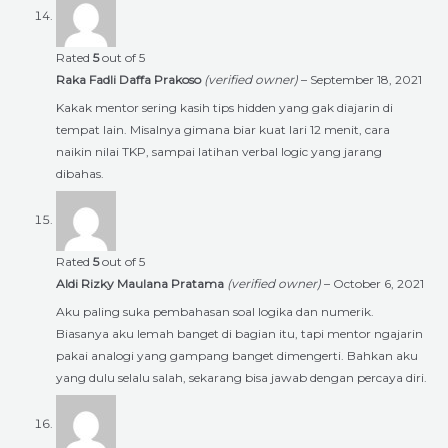
Rated
5
out of 5
Raka Fadli Daffa Prakoso
(verified owner)
–
September 18, 2021
Kakak mentor sering kasih tips hidden yang gak diajarin di
tempat lain. Misalnya gimana biar kuat lari 12 menit, cara
naikin nilai TKP, sampai latihan verbal logic yang jarang
dibahas.
Rated
5
out of 5
Aldi Rizky Maulana Pratama
(verified owner)
–
October 6, 2021
Aku paling suka pembahasan soal logika dan numerik.
Biasanya aku lemah banget di bagian itu, tapi mentor ngajarin
pakai analogi yang gampang banget dimengerti. Bahkan aku
yang dulu selalu salah, sekarang bisa jawab dengan percaya diri.