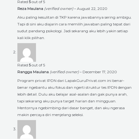
Rated
5
out of 5
Reza Maulana
(verified owner)
–
August 22, 2020
Aku paling kesulitan di TKP karena jawabannya sering ambigu.
Tapi di sini aku diajarin cara memilih jawaban paling tepat dari
sudut pandang psikologi. Jadi sekarang aku lebih yakin setiap
kali klik pilihan.
Rated
5
out of 5
Rangga Maulana
(verified owner)
–
December 17, 2020
Program privat IPDN dari LapakGuruPrivat.com ini benar-
benar ngebantu aku fokus dan ngerti struktur tes IPDN dengan
lebih detail. Dulu aku belajar asal-asalan dan gak punya arah,
tapi sekarang aku punya target harian dan mingguan.
Mentornya ngebimbing dari dasar banget, dan aku ngerasa
makin percaya diri menjelang seleksi.