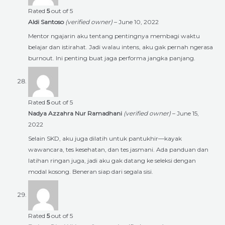
Rated
5
out of 5
Aldi Santoso
(verified owner)
–
June 10, 2022
Mentor ngajarin aku tentang pentingnya membagi waktu
belajar dan istirahat. Jadi walau intens, aku gak pernah ngerasa
burnout. Ini penting buat jaga performa jangka panjang.
Rated
5
out of 5
Nadya Azzahra Nur Ramadhani
(verified owner)
–
June 15,
2022
Selain SKD, aku juga dilatih untuk pantukhir—kayak
wawancara, tes kesehatan, dan tes jasmani. Ada panduan dan
latihan ringan juga, jadi aku gak datang ke seleksi dengan
modal kosong. Beneran siap dari segala sisi.
Rated
5
out of 5