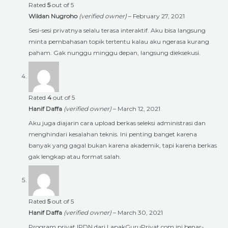
Rated
5
out of 5
Wildan Nugroho
(verified owner)
–
February 27, 2021
Sesi-sesi privatnya selalu terasa interaktif. Aku bisa langsung
minta pembahasan topik tertentu kalau aku ngerasa kurang
paham. Gak nunggu minggu depan, langsung dieksekusi.
Rated
4
out of 5
Hanif Daffa
(verified owner)
–
March 12, 2021
Aku juga diajarin cara upload berkas seleksi administrasi dan
menghindari kesalahan teknis. Ini penting banget karena
banyak yang gagal bukan karena akademik, tapi karena berkas
gak lengkap atau format salah.
Rated
5
out of 5
Hanif Daffa
(verified owner)
–
March 30, 2021
Program privat IPDN dari LapakGuruPrivat.com ini benar-