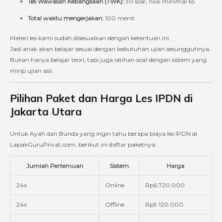
Tes Wawasan Kebangsaan (TWK):
30 soal, nilai minimal 65
Total waktu mengerjakan:
100 menit
Materi les kami sudah disesuaikan dengan ketentuan ini.
Jadi anak akan belajar sesuai dengan kebutuhan ujian sesungguhnya.
Bukan hanya belajar teori, tapi juga latihan soal dengan sistem yang
mirip ujian asli.
Pilihan Paket dan Harga Les IPDN di
Jakarta Utara
Untuk Ayah dan Bunda yang ingin tahu berapa biaya les IPDN di
LapakGuruPrivat.com, berikut ini daftar paketnya:
Jumlah Pertemuan
Sistem
Harga
24x
Online
Rp6.720.000
24x
Offline
Rp9.120.000