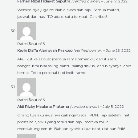
Farhan Rizal Hidayat Saputra
(verified owner)
–
June 17, 2022
Website-nya juga mudah diakses dan rapi. Semua materi,
jadwal, dan hasil TO ada di satu tempat. Gak ribet!
Rated
5
out of 5
Kevin Daffa Alamsyah Prakoso
(verified owner)
–
June 25, 2022
Aku ikut kelas duet (berdua sama temanku) dan itu seru
banget. Kita bisa saling bantu, saling diskusi, dan biayanya lebih
hemat. Tetap personal tapi lebih rame.
Rated
5
out of 5
Aldi Rizky Maulana Pratama
(verified owner)
–
July 5, 2022
Orang tua aku awalnya gak ngerti soal IPDN. Tapi setelah lihat
proses belajarku yang serius dan rapi, mereka mulai
mendukung penuh. Bahkan ayahku ikut bantu latihan fisik!