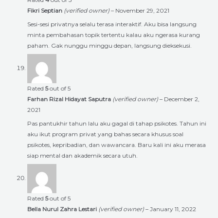
Fikri Septian
(verified owner)
–
November 29, 2021
Sesi-sesi privatnya selalu terasa interaktif. Aku bisa langsung
minta pembahasan topik tertentu kalau aku ngerasa kurang
paham. Gak nunggu minggu depan, langsung dieksekusi.
Rated
5
out of 5
Farhan Rizal Hidayat Saputra
(verified owner)
–
December 2,
2021
Pas pantukhir tahun lalu aku gagal di tahap psikotes. Tahun ini
aku ikut program privat yang bahas secara khusus soal
psikotes, kepribadian, dan wawancara. Baru kali ini aku merasa
siap mental dan akademik secara utuh.
Rated
5
out of 5
Bella Nurul Zahra Lestari
(verified owner)
–
January 11, 2022