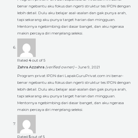
benar ngebantu aku fokus dan ngerti struktur tes IPDN dengan
lebih detail. Dulu aku belajar asal-asalan dan gak punya arah,
tapi sekarang aku punya target harian dan mingguan.
Mentornya ngebimbing dari dasar banget, dan aku ngerasa
makin percaya diri menjelang seleksi.
Rated
4
out of 5
Zahra Azzahra
(verified owner)
–
June 9, 2021
Program privat IPDN dari LapakGuruPrivat.com ini benar-
benar ngebantu aku fokus dan ngerti struktur tes IPDN dengan
lebih detail. Dulu aku belajar asal-asalan dan gak punya arah,
tapi sekarang aku punya target harian dan mingguan.
Mentornya ngebimbing dari dasar banget, dan aku ngerasa
makin percaya diri menjelang seleksi.
Rated
5
out of 5