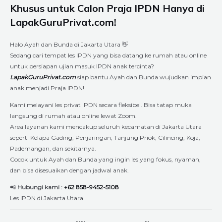
Khusus untuk Calon Praja IPDN Hanya di
LapakGuruPrivat.com!
Halo Ayah dan Bunda di Jakarta Utara 👋
Sedang cari tempat les IPDN yang bisa datang ke rumah atau online
untuk persiapan ujian masuk IPDN anak tercinta?
LapakGuruPrivat.com
siap bantu Ayah dan Bunda wujudkan impian
anak menjadi Praja IPDN!
Kami melayani les privat IPDN secara fleksibel. Bisa tatap muka
langsung di rumah atau online lewat Zoom.
Area layanan kami mencakup seluruh kecamatan di Jakarta Utara
seperti Kelapa Gading, Penjaringan, Tanjung Priok, Cilincing, Koja,
Pademangan, dan sekitarnya.
Cocok untuk Ayah dan Bunda yang ingin les yang fokus, nyaman,
dan bisa disesuaikan dengan jadwal anak.
📲
Hubungi kami :
+62 858-9452-5108
Les IPDN di Jakarta Utara