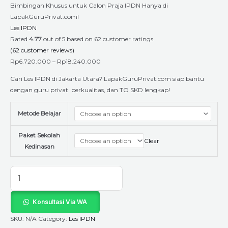
Bimbingan Khusus untuk Calon Praja IPDN Hanya di
LapakGuruPrivat.com!
Les IPDN
Rated
4.77
out of 5 based on
62
customer ratings
(
62
customer reviews)
Rp
6.720.000
–
Rp
18.240.000
Cari Les IPDN di Jakarta Utara? LapakGuruPrivat.com siap bantu
dengan guru privat berkualitas, dan TO SKD lengkap!
Metode Belajar
Paket Sekolah
Clear
Kedinasan
Konsultasi Via WA
SKU:
N/A
Category:
Les IPDN