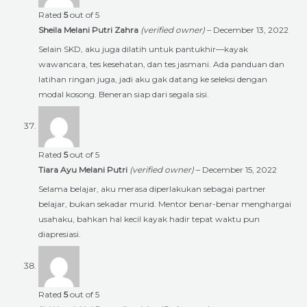
Rated
5
out of 5
Sheila Melani Putri Zahra
(verified owner)
–
December 13, 2022
Selain SKD, aku juga dilatih untuk pantukhir—kayak
wawancara, tes kesehatan, dan tes jasmani. Ada panduan dan
latihan ringan juga, jadi aku gak datang ke seleksi dengan
modal kosong. Beneran siap dari segala sisi.
Rated
5
out of 5
Tiara Ayu Melani Putri
(verified owner)
–
December 15, 2022
Selama belajar, aku merasa diperlakukan sebagai partner
belajar, bukan sekadar murid. Mentor benar-benar menghargai
usahaku, bahkan hal kecil kayak hadir tepat waktu pun
diapresiasi.
Rated
5
out of 5