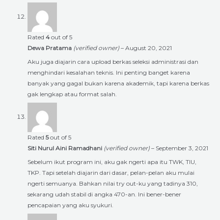
Rated
4
out of 5
Dewa Pratama
(verified owner)
–
August 20, 2021
Aku juga diajarin cara upload berkas seleksi administrasi dan
menghindari kesalahan teknis. Ini penting banget karena
banyak yang gagal bukan karena akademik, tapi karena berkas
gak lengkap atau format salah.
Rated
5
out of 5
Siti Nurul Aini Ramadhani
(verified owner)
–
September 3, 2021
Sebelum ikut program ini, aku gak ngerti apa itu TWK, TIU,
TKP. Tapi setelah diajarin dari dasar, pelan-pelan aku mulai
ngerti semuanya. Bahkan nilai try out-ku yang tadinya 310,
sekarang udah stabil di angka 470-an. Ini bener-bener
pencapaian yang aku syukuri.