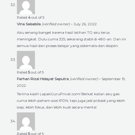
Rated
4
out of 5
Vina Salsabila
(verified owner)
–
July 26, 2022
Aku senang banget karena hasil latihan TO aku terus
meningkat. Dulu cuma 325, sekarang stabil di 480-an. Dan ini
semua hasil dari proses belajar yang sistematis dan disiplin.
Rated
5
out of 5
Farhan Rizal Hidayat Saputra
(verified owner)
–
September 19,
2022
Terima kasih LapakGuruPrivat.com! Berkat kalian aku gak
cuma lebih paham soal IPDN, tapi juga jadi pribadi yang lebih
siap, lebih fokus, dan lebih kuat secara mental.
Rated
5
out of 5