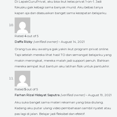
Di LapakGuruPrivat, aku bisa ikut kelas privat 1-on-1. Jadi
fokusku gak kebagi sama banyak murid. Aku bebas tanya
kapan aja dan disesuaikan banget sama kecepatan belajarku.
Rated
4
out of 5
Daffa Rizky
(verified owner)
–
August 14, 2021
Orang tua aku awalnya gak yakin ikut program privat online.
Tapi setelah mereka lihat hasil TO dan semangat belajarku yang
makin meningkat, mereka malah jadi support penuh. Bahkan
mereka sempat ikut bantuin aku latihan fisik untuk pantukhir.
Rated
5
out of 5
Farhan Rizal Hidayat Saputra
(verified owner)
–
August 19, 2021
Aku suka banget sama materi rekaman yang bisa diulang.
Kadang aku putar ulang video pembahasan sambil nyatet atau
pas lagi di jalan. Belajar jadi fleksibel dan efektif.