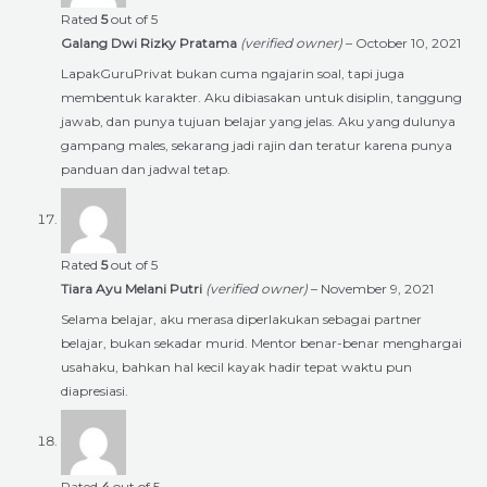
Rated
5
out of 5
Galang Dwi Rizky Pratama
(verified owner)
–
October 10, 2021
LapakGuruPrivat bukan cuma ngajarin soal, tapi juga
membentuk karakter. Aku dibiasakan untuk disiplin, tanggung
jawab, dan punya tujuan belajar yang jelas. Aku yang dulunya
gampang males, sekarang jadi rajin dan teratur karena punya
panduan dan jadwal tetap.
Rated
5
out of 5
Tiara Ayu Melani Putri
(verified owner)
–
November 9, 2021
Selama belajar, aku merasa diperlakukan sebagai partner
belajar, bukan sekadar murid. Mentor benar-benar menghargai
usahaku, bahkan hal kecil kayak hadir tepat waktu pun
diapresiasi.
Rated
4
out of 5