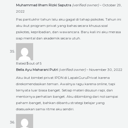
Muhammad Ilham Rizki Saputra
(verified owner)
–
October 29,
2022
Pas pantukhir tahun lalu aku gagal di tahap psikotes. Tahun ini
aku ikut program privat yang bahas secara khusus soal
psikotes, kepribadian, dan wawancara. Baru kali ini aku merasa
siap mental dan akademik secara utuh.
Rated
5
out of 5
Bella Ayu Maharani Putri
(verified owner)
–
November 30, 2022
Aku ikut bimbel privat IPDN di LapakGuruPrivat karena
direkomendasikan teman. Awalnya ragu karena online, tapi
ternyata luar biasa banget. Setiap materi disusun rapi, dan
mentornya perhatian banget. Aku dibimbing dari nol sampai
paham banget, bahkan dibantu strategi belajar yang
disesuaikan sama ritme aku sendiri.