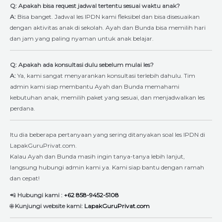
Q: Apakah bisa request jadwal tertentu sesuai waktu anak?
A:
Bisa banget. Jadwal les IPDN kami fleksibel dan bisa disesuaikan
dengan aktivitas anak di sekolah. Ayah dan Bunda bisa memilih hari
dan jam yang paling nyaman untuk anak belajar.
Q: Apakah ada konsultasi dulu sebelum mulai les?
A:
Ya, kami sangat menyarankan konsultasi terlebih dahulu. Tim
admin kami siap membantu Ayah dan Bunda memahami
kebutuhan anak, memilih paket yang sesuai, dan menjadwalkan les
perdana.
Itu dia beberapa pertanyaan yang sering ditanyakan soal les IPDN di
LapakGuruPrivat.com.
Kalau Ayah dan Bunda masih ingin tanya-tanya lebih lanjut,
langsung hubungi admin kami ya. Kami siap bantu dengan ramah
dan cepat!
📲
Hubungi kami :
+62 858-9452-5108
🌐
Kunjungi website kami:
LapakGuruPrivat.com