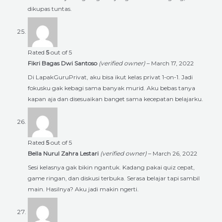
dikupas tuntas.
Rated
5
out of 5
Fikri Bagas Dwi Santoso
(verified owner)
–
March 17, 2022
Di LapakGuruPrivat, aku bisa ikut kelas privat 1-on-1. Jadi
fokusku gak kebagi sama banyak murid. Aku bebas tanya
kapan aja dan disesuaikan banget sama kecepatan belajarku.
Rated
5
out of 5
Bella Nurul Zahra Lestari
(verified owner)
–
March 26, 2022
Sesi kelasnya gak bikin ngantuk. Kadang pakai quiz cepat,
game ringan, dan diskusi terbuka. Serasa belajar tapi sambil
main. Hasilnya? Aku jadi makin ngerti.