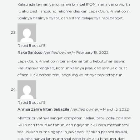
Kalau ada teman yang nanya bimbel IPDN mana yang worth
it, aku pasti langsung rekomendasikan LapakGuruPrivat.com.
Soalnya hasilnya nyata, dan sistem belajarnya rapi banget.
Rated
5
out of 5
Raka Santoso
(verified owner)
–
February 19, 2022
LapakGuruPrivat.com benar-benar tahu kebutuhan siswa.
Fasilitasnya lengkap, komunikasinya jelas, dan semua dibuat
efisien. Gak bertele-tele, langsung ke intinya tapi tetap fun.
Rated
5
out of 5
Annisa Zahra Intan Salsabila
(verified owner)
–
March 5, 2022
Mentor privatnya sangat kompeten. Beliau tahu pola-pola soal
IPDN dari tahun ke tahun, dan ngajarin aku cara memahami
soal, bukan cuma ngapalin jawaban. Bahkan pas sesi diskusi,
aku bisa nanya langsung soal yang bikin aku bingung, dan