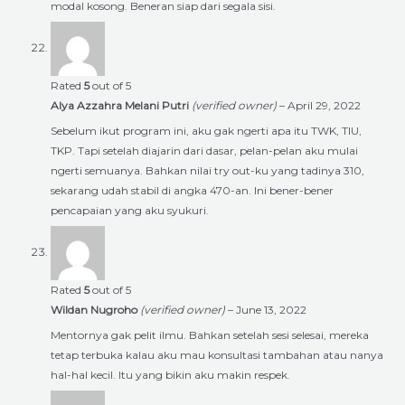
modal kosong. Beneran siap dari segala sisi.
Rated
5
out of 5
Alya Azzahra Melani Putri
(verified owner)
–
April 29, 2022
Sebelum ikut program ini, aku gak ngerti apa itu TWK, TIU,
TKP. Tapi setelah diajarin dari dasar, pelan-pelan aku mulai
ngerti semuanya. Bahkan nilai try out-ku yang tadinya 310,
sekarang udah stabil di angka 470-an. Ini bener-bener
pencapaian yang aku syukuri.
Rated
5
out of 5
Wildan Nugroho
(verified owner)
–
June 13, 2022
Mentornya gak pelit ilmu. Bahkan setelah sesi selesai, mereka
tetap terbuka kalau aku mau konsultasi tambahan atau nanya
hal-hal kecil. Itu yang bikin aku makin respek.