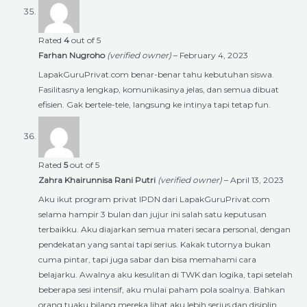
Rated
4
out of 5
Farhan Nugroho
(verified owner)
–
February 4, 2023
LapakGuruPrivat.com benar-benar tahu kebutuhan siswa.
Fasilitasnya lengkap, komunikasinya jelas, dan semua dibuat
efisien. Gak bertele-tele, langsung ke intinya tapi tetap fun.
Rated
5
out of 5
Zahra Khairunnisa Rani Putri
(verified owner)
–
April 13, 2023
Aku ikut program privat IPDN dari LapakGuruPrivat.com
selama hampir 3 bulan dan jujur ini salah satu keputusan
terbaikku. Aku diajarkan semua materi secara personal, dengan
pendekatan yang santai tapi serius. Kakak tutornya bukan
cuma pintar, tapi juga sabar dan bisa memahami cara
belajarku. Awalnya aku kesulitan di TWK dan logika, tapi setelah
beberapa sesi intensif, aku mulai paham pola soalnya. Bahkan
orang tuaku bilang mereka lihat aku lebih serius dan disiplin