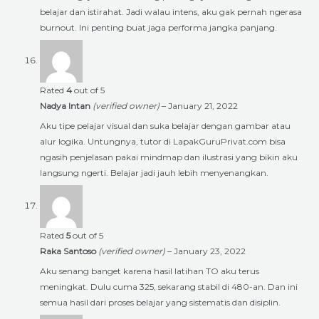
belajar dan istirahat. Jadi walau intens, aku gak pernah ngerasa
burnout. Ini penting buat jaga performa jangka panjang.
Rated
4
out of 5
Nadya Intan
(verified owner)
–
January 21, 2022
Aku tipe pelajar visual dan suka belajar dengan gambar atau
alur logika. Untungnya, tutor di LapakGuruPrivat.com bisa
ngasih penjelasan pakai mindmap dan ilustrasi yang bikin aku
langsung ngerti. Belajar jadi jauh lebih menyenangkan.
Rated
5
out of 5
Raka Santoso
(verified owner)
–
January 23, 2022
Aku senang banget karena hasil latihan TO aku terus
meningkat. Dulu cuma 325, sekarang stabil di 480-an. Dan ini
semua hasil dari proses belajar yang sistematis dan disiplin.