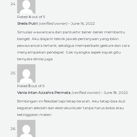
Rated
4
out of 5
Sheila Putri
(verified owner)
–
June 16, 2022
Simulasi wawancara dan pantukhir bener-bener membantu
banget. Aku diajarin teknik jawab pertanyaan yang bikin
pewawancara tertarik, sekaligus memperbaiki gesture dan cara
menyampaikan pendapat. Gak nyangka aspek kayak gitu
ternyata dinilai juga.
Rated
5
out of 5
Vania Intan Azzahra Permata
(verified owner)
–
June 18, 2022
Bimbingan ini fleksibel tapi tetap terarah. Aku tetap bisa ikut
kegiatan sekolah dan ekstrakurikuler tanpa harus bolos atau
ketinggalan materi.