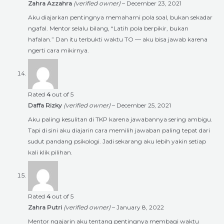
Zahra Azzahra
(verified owner)
–
December 23, 2021
Aku diajarkan pentingnya memahami pola soal, bukan sekadar
ngafal. Mentor selalu bilang, “Latih pola berpikir, bukan
hafalan.” Dan itu terbukti waktu TO — aku bisa jawab karena
ngerti cara mikirnya.
Rated
4
out of 5
Daffa Rizky
(verified owner)
–
December 25, 2021
Aku paling kesulitan di TKP karena jawabannya sering ambigu.
Tapi di sini aku diajarin cara memilih jawaban paling tepat dari
sudut pandang psikologi. Jadi sekarang aku lebih yakin setiap
kali klik pilihan.
Rated
4
out of 5
Zahra Putri
(verified owner)
–
January 8, 2022
Mentor ngajarin aku tentang pentingnya membagi waktu