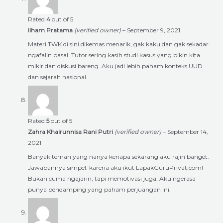
Rated
4
out of 5
Ilham Pratama
(verified owner)
–
September 9, 2021
Materi TWK di sini dikemas menarik, gak kaku dan gak sekadar
ngafalin pasal. Tutor sering kasih studi kasus yang bikin kita
mikir dan diskusi bareng. Aku jadi lebih paham konteks UUD
dan sejarah nasional.
Rated
5
out of 5
Zahra Khairunnisa Rani Putri
(verified owner)
–
September 14,
2021
Banyak teman yang nanya kenapa sekarang aku rajin banget.
Jawabannya simpel: karena aku ikut LapakGuruPrivat.com!
Bukan cuma ngajarin, tapi memotivasi juga. Aku ngerasa
punya pendamping yang paham perjuangan ini.