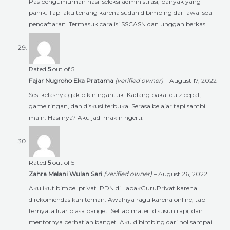
Pas pengumuman hasil seleksi administrasi, banyak yang
panik. Tapi aku tenang karena sudah dibimbing dari awal soal
pendaftaran. Termasuk cara isi SSCASN dan unggah berkas.
Rated
5
out of 5
Fajar Nugroho Eka Pratama
(verified owner)
–
August 17, 2022
Sesi kelasnya gak bikin ngantuk. Kadang pakai quiz cepat,
game ringan, dan diskusi terbuka. Serasa belajar tapi sambil
main. Hasilnya? Aku jadi makin ngerti.
Rated
5
out of 5
Zahra Melani Wulan Sari
(verified owner)
–
August 26, 2022
Aku ikut bimbel privat IPDN di LapakGuruPrivat karena
direkomendasikan teman. Awalnya ragu karena online, tapi
ternyata luar biasa banget. Setiap materi disusun rapi, dan
mentornya perhatian banget. Aku dibimbing dari nol sampai