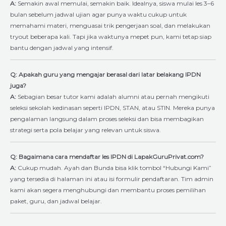
A:
Semakin awal memulai, semakin baik. Idealnya, siswa mulai les 3–6
bulan sebelum jadwal ujian agar punya waktu cukup untuk
memahami materi, menguasai trik pengerjaan soal, dan melakukan
tryout beberapa kali. Tapi jika waktunya mepet pun, kami tetap siap
bantu dengan jadwal yang intensif.
Q: Apakah guru yang mengajar berasal dari latar belakang IPDN
juga?
A:
Sebagian besar tutor kami adalah alumni atau pernah mengikuti
seleksi sekolah kedinasan seperti IPDN, STAN, atau STIN. Mereka punya
pengalaman langsung dalam proses seleksi dan bisa membagikan
strategi serta pola belajar yang relevan untuk siswa.
Q: Bagaimana cara mendaftar les IPDN di LapakGuruPrivat.com?
A:
Cukup mudah. Ayah dan Bunda bisa klik tombol “Hubungi Kami”
yang tersedia di halaman ini atau isi formulir pendaftaran. Tim admin
kami akan segera menghubungi dan membantu proses pemilihan
paket, guru, dan jadwal belajar.