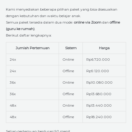
Kami menyediakan beberapa pilihan paket yang bisa disesuaikan
dengan kebutuhan dan waktu belajar anak.
Semua paket tersedia dalam dua mode:
online via Zoom
dan
offline
(guru ke rumah)
.
Berikut daftar lengkapnya:
Jumlah Pertemuan
Sistem
Harga
24x
Online
Rp6.720.000
24x
Offline
Rp9.120.000
36x
Online
Rp10.080.000
36x
Offline
Rp13.680.000
48x
Online
Rp13.440.000
48x
Offline
Rp18.240.000
Setiap pertemuan berdurasi 90 menit.