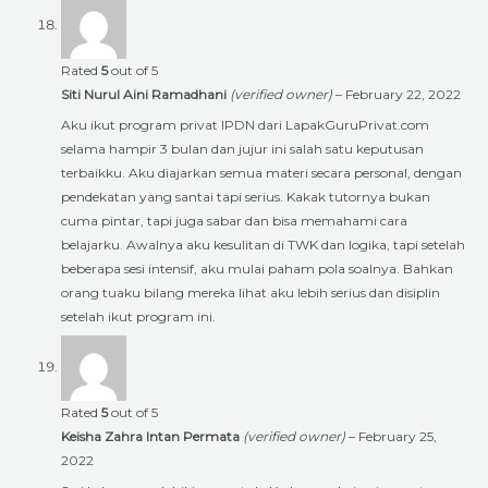
Rated
5
out of 5
Siti Nurul Aini Ramadhani
(verified owner)
–
February 22, 2022
Aku ikut program privat IPDN dari LapakGuruPrivat.com
selama hampir 3 bulan dan jujur ini salah satu keputusan
terbaikku. Aku diajarkan semua materi secara personal, dengan
pendekatan yang santai tapi serius. Kakak tutornya bukan
cuma pintar, tapi juga sabar dan bisa memahami cara
belajarku. Awalnya aku kesulitan di TWK dan logika, tapi setelah
beberapa sesi intensif, aku mulai paham pola soalnya. Bahkan
orang tuaku bilang mereka lihat aku lebih serius dan disiplin
setelah ikut program ini.
Rated
5
out of 5
Keisha Zahra Intan Permata
(verified owner)
–
February 25,
2022