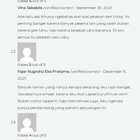
Rated
4
out of 5
Vina Salsabila
(verified owner)
–
September 29, 2021
Ada satu sesi khusus ngebahas soal-soal jebakan dan tricky. Ini
penting banget karena banyak peserta lain yang salah bukan
karena gak tahu, tapi karena terjebak cara bacanya. Di sini,
semua itu dibedah satu-satu.
Rated
5
out of 5
Fajar Nugroho Eka Pratama
(verified owner)
–
December 11,
2021
Banyak teman yang nanya kenapa sekarang aku rajin banget.
Jawabannya simpel: karena aku ikut LapakGuruPrivat.com!
Bukan cuma ngajarin, tapi memotivasi juga. Aku ngerasa
punya pendamping yang paham perjuangan ini.
Rated
4
out of 5