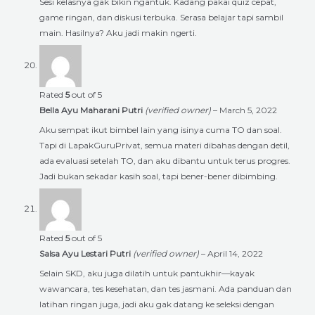
Sesi kelasnya gak bikin ngantuk. Kadang pakai quiz cepat,
game ringan, dan diskusi terbuka. Serasa belajar tapi sambil
main. Hasilnya? Aku jadi makin ngerti.
Rated
5
out of 5
Bella Ayu Maharani Putri
(verified owner)
–
March 5, 2022
Aku sempat ikut bimbel lain yang isinya cuma TO dan soal.
Tapi di LapakGuruPrivat, semua materi dibahas dengan detil,
ada evaluasi setelah TO, dan aku dibantu untuk terus progres.
Jadi bukan sekadar kasih soal, tapi bener-bener dibimbing.
Rated
5
out of 5
Salsa Ayu Lestari Putri
(verified owner)
–
April 14, 2022
Selain SKD, aku juga dilatih untuk pantukhir—kayak
wawancara, tes kesehatan, dan tes jasmani. Ada panduan dan
latihan ringan juga, jadi aku gak datang ke seleksi dengan