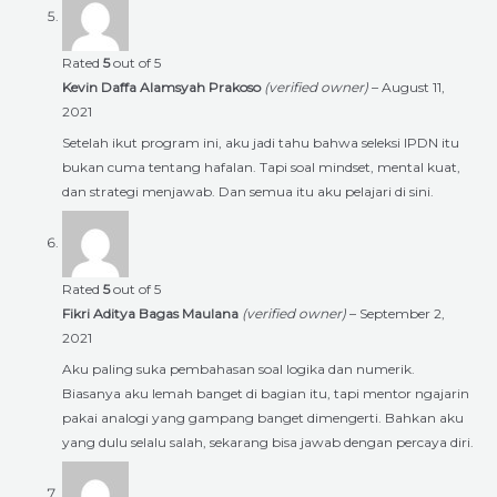
Rated
5
out of 5
Kevin Daffa Alamsyah Prakoso
(verified owner)
–
August 11,
2021
Setelah ikut program ini, aku jadi tahu bahwa seleksi IPDN itu
bukan cuma tentang hafalan. Tapi soal mindset, mental kuat,
dan strategi menjawab. Dan semua itu aku pelajari di sini.
Rated
5
out of 5
Fikri Aditya Bagas Maulana
(verified owner)
–
September 2,
2021
Aku paling suka pembahasan soal logika dan numerik.
Biasanya aku lemah banget di bagian itu, tapi mentor ngajarin
pakai analogi yang gampang banget dimengerti. Bahkan aku
yang dulu selalu salah, sekarang bisa jawab dengan percaya diri.