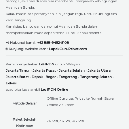
Semoga jawaban di atas bisa membantu menjawab kebingungan
Ayah dan Bunda.
Kalau masih ada pertanyaan lain, jangan ragu untuk hubungi tim
kami langsung.
Kami siap bantu dan dampingi Ayah dan Bunda dalam
mempersiapkan masa depan terbaik untuk anak tercinta.
📲
Hubungi kami :
+62 858-9452-5108
🌐
Kunjungi website kami:
LapakGuruPrivat.com
Kami menyediakan
Les IPDN
untuk Wilayah
Jakarta Timur
•
Jakarta Pusat
•
Jakarta Selatan
•
Jakarta Utara
•
Jakarta Barat
•
Depok
•
Bogor
•
Tangerang
•
Tangerang Selatan
•
Bekasi
atau bisa juga ambil
Les IPDN
Online
Offline Guru Les Privat ke Rumah Siswa,
Metode Belajar
Online via Zoom
Paket Sekolah
24 Sesi, 36 Sesi, 48 Sesi
Kedinasan