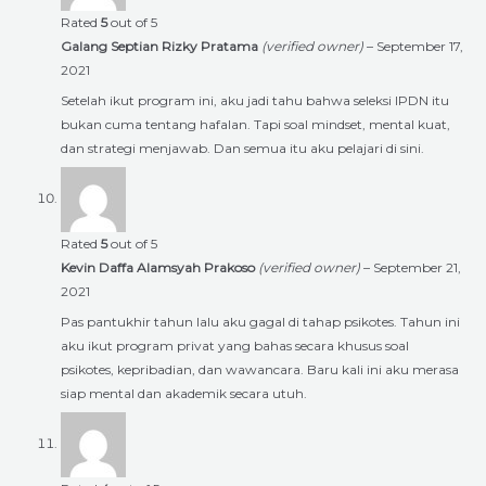
Rated
5
out of 5
Galang Septian Rizky Pratama
(verified owner)
–
September 17,
2021
Setelah ikut program ini, aku jadi tahu bahwa seleksi IPDN itu
bukan cuma tentang hafalan. Tapi soal mindset, mental kuat,
dan strategi menjawab. Dan semua itu aku pelajari di sini.
Rated
5
out of 5
Kevin Daffa Alamsyah Prakoso
(verified owner)
–
September 21,
2021
Pas pantukhir tahun lalu aku gagal di tahap psikotes. Tahun ini
aku ikut program privat yang bahas secara khusus soal
psikotes, kepribadian, dan wawancara. Baru kali ini aku merasa
siap mental dan akademik secara utuh.