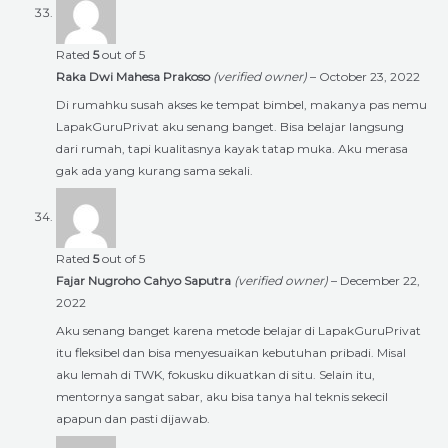
Rated
5
out of 5
Raka Dwi Mahesa Prakoso
(verified owner)
–
October 23, 2022
Di rumahku susah akses ke tempat bimbel, makanya pas nemu
LapakGuruPrivat aku senang banget. Bisa belajar langsung
dari rumah, tapi kualitasnya kayak tatap muka. Aku merasa
gak ada yang kurang sama sekali.
Rated
5
out of 5
Fajar Nugroho Cahyo Saputra
(verified owner)
–
December 22,
2022
Aku senang banget karena metode belajar di LapakGuruPrivat
itu fleksibel dan bisa menyesuaikan kebutuhan pribadi. Misal
aku lemah di TWK, fokusku dikuatkan di situ. Selain itu,
mentornya sangat sabar, aku bisa tanya hal teknis sekecil
apapun dan pasti dijawab.