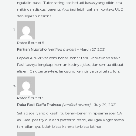
ngafalin pasal. Tutor sering kasih studi kasus yang bikin kita
mikir dan diskusi bareng. Aku jadi lebih paham konteks UUD
dan sejarah nasional.
Rated
5
out of 5
Farhan Nugroho
(verified owner)
–
March 27, 2021
LapakGuruPrivat.com benar-benar tahu kebutuhan siswa.
Fasilitasnya lengkap, komunikasinya jelas, dan semua dibuat
efisien. Gak bertele-tele, langsung ke intinya tapi tetap fun.
Rated
5
out of 5
Raka Fadli Daffa Prakoso
(verified owner)
–
July 29, 2021
Setiap soal yang dikasih itu bener-bener mirip sama soal CAT
asli. Jadi pas try out dari platform resmi, aku gak kaget sama
tampilannya. Udah biasa karena terbiasa latihan.