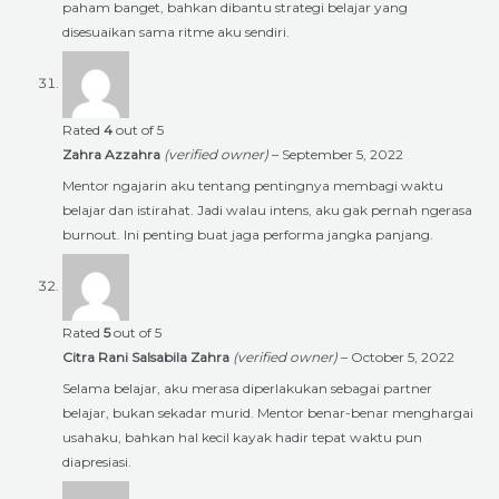
paham banget, bahkan dibantu strategi belajar yang
disesuaikan sama ritme aku sendiri.
Rated
4
out of 5
Zahra Azzahra
(verified owner)
–
September 5, 2022
Mentor ngajarin aku tentang pentingnya membagi waktu
belajar dan istirahat. Jadi walau intens, aku gak pernah ngerasa
burnout. Ini penting buat jaga performa jangka panjang.
Rated
5
out of 5
Citra Rani Salsabila Zahra
(verified owner)
–
October 5, 2022
Selama belajar, aku merasa diperlakukan sebagai partner
belajar, bukan sekadar murid. Mentor benar-benar menghargai
usahaku, bahkan hal kecil kayak hadir tepat waktu pun
diapresiasi.