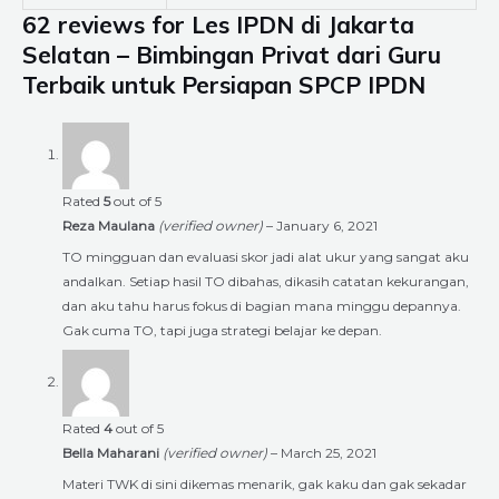
62 reviews for
Les IPDN di Jakarta
Selatan – Bimbingan Privat dari Guru
Terbaik untuk Persiapan SPCP IPDN
Rated
5
out of 5
Reza Maulana
(verified owner)
–
January 6, 2021
TO mingguan dan evaluasi skor jadi alat ukur yang sangat aku
andalkan. Setiap hasil TO dibahas, dikasih catatan kekurangan,
dan aku tahu harus fokus di bagian mana minggu depannya.
Gak cuma TO, tapi juga strategi belajar ke depan.
Rated
4
out of 5
Bella Maharani
(verified owner)
–
March 25, 2021
Materi TWK di sini dikemas menarik, gak kaku dan gak sekadar