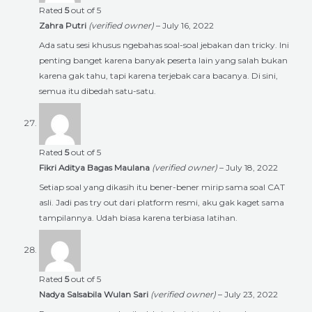
Rated
5
out of 5
Zahra Putri
(verified owner)
–
July 16, 2022
Ada satu sesi khusus ngebahas soal-soal jebakan dan tricky. Ini
penting banget karena banyak peserta lain yang salah bukan
karena gak tahu, tapi karena terjebak cara bacanya. Di sini,
semua itu dibedah satu-satu.
Rated
5
out of 5
Fikri Aditya Bagas Maulana
(verified owner)
–
July 18, 2022
Setiap soal yang dikasih itu bener-bener mirip sama soal CAT
asli. Jadi pas try out dari platform resmi, aku gak kaget sama
tampilannya. Udah biasa karena terbiasa latihan.
Rated
5
out of 5
Nadya Salsabila Wulan Sari
(verified owner)
–
July 23, 2022