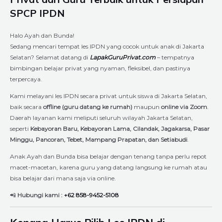
SPCP IPDN
Halo Ayah dan Bunda!
Sedang mencari tempat les IPDN yang cocok untuk anak di Jakarta
Selatan? Selamat datang di
LapakGuruPrivat.com
– tempatnya
bimbingan belajar privat yang nyaman, fleksibel, dan pastinya
terpercaya.
Kami melayani les IPDN secara privat untuk siswa di Jakarta Selatan,
baik secara
offline (guru datang ke rumah)
maupun
online via Zoom
.
Daerah layanan kami meliputi seluruh wilayah Jakarta Selatan,
seperti
Kebayoran Baru, Kebayoran Lama, Cilandak, Jagakarsa, Pasar
Minggu, Pancoran, Tebet, Mampang Prapatan, dan Setiabudi
.
Anak Ayah dan Bunda bisa belajar dengan tenang tanpa perlu repot
macet-macetan, karena guru yang datang langsung ke rumah atau
bisa belajar dari mana saja via online.
📲
Hubungi kami :
+62 858-9452-5108