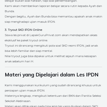
Belajar bukan soal hafalan, tapi soal perkembangan.
Kami akan memberikan laporan belajar secara rutin kepada Ayah dan
Bunda.
Dengan begitu, Ayah dan Bunda bisa memantau apakah anak makin
siap menghadapi ujian masuk IPDN.
3. Tryout SKD IPDN Online
Siswa les privat di LapakGuruPrivat.com akan mendapatkan akses
eksklusif ke paket tryout online.
Tryout ini dirancang mengikuti pola soal SKD resmi IPDN, jadi anak
bisa lebih familiar dan siap mental.
Nilai tryout juga bisa dipakai untuk melihat sejauh mana kesiapan
anak sebelum hari H.
Materi yang Dipelajari dalam Les IPDN
Kami menggunakan kurikulum yang sudah dirancang khusus untuk
persiapan ujian masuk IPDN.
Materinya lengkap, mengikuti ketentuan dari BKN dan Panitia Seleksi
Sekolah Kedinasan.
Materi akan difokuskan pada tiga jenis tes yang diujikan dalam SKD: