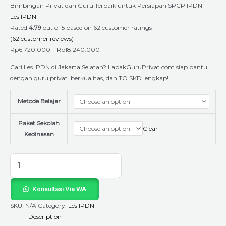
Bimbingan Privat dari Guru Terbaik untuk Persiapan SPCP IPDN
Les IPDN
Rated
4.79
out of 5 based on
62
customer ratings
(
62
customer reviews)
Rp
6.720.000
–
Rp
18.240.000
Cari Les IPDN di Jakarta Selatan? LapakGuruPrivat.com siap bantu
dengan guru privat berkualitas, dan TO SKD lengkap!
Metode Belajar
Paket Sekolah
Clear
Kedinasan
Konsultasi Via WA
SKU:
N/A
Category:
Les IPDN
Description