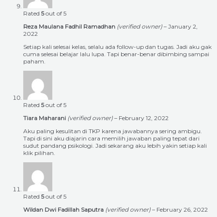
Rated
5
out of 5
Reza Maulana Fadhil Ramadhan
(verified owner)
–
January 2,
2022
Setiap kali selesai kelas, selalu ada follow-up dan tugas. Jadi aku gak
cuma selesai belajar lalu lupa. Tapi benar-benar dibimbing sampai
paham.
Rated
5
out of 5
Tiara Maharani
(verified owner)
–
February 12, 2022
Aku paling kesulitan di TKP karena jawabannya sering ambigu.
Tapi di sini aku diajarin cara memilih jawaban paling tepat dari
sudut pandang psikologi. Jadi sekarang aku lebih yakin setiap kali
klik pilihan.
Rated
5
out of 5
Wildan Dwi Fadillah Saputra
(verified owner)
–
February 26, 2022