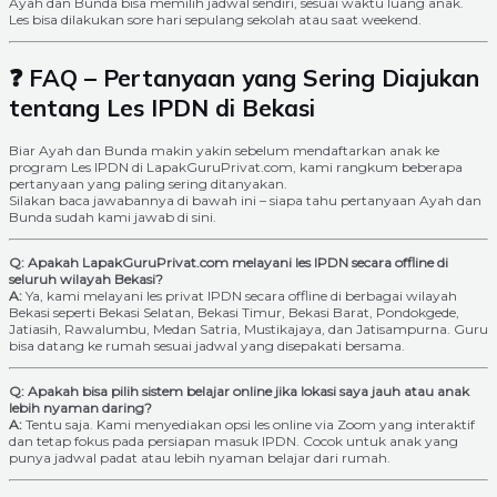
Ayah dan Bunda bisa memilih jadwal sendiri, sesuai waktu luang anak.
Les bisa dilakukan sore hari sepulang sekolah atau saat weekend.
❓ FAQ – Pertanyaan yang Sering Diajukan
tentang Les IPDN di Bekasi
Biar Ayah dan Bunda makin yakin sebelum mendaftarkan anak ke
program Les IPDN di LapakGuruPrivat.com, kami rangkum beberapa
pertanyaan yang paling sering ditanyakan.
Silakan baca jawabannya di bawah ini – siapa tahu pertanyaan Ayah dan
Bunda sudah kami jawab di sini.
Q: Apakah LapakGuruPrivat.com melayani les IPDN secara offline di
seluruh wilayah Bekasi?
A:
Ya, kami melayani les privat IPDN secara offline di berbagai wilayah
Bekasi seperti Bekasi Selatan, Bekasi Timur, Bekasi Barat, Pondokgede,
Jatiasih, Rawalumbu, Medan Satria, Mustikajaya, dan Jatisampurna. Guru
bisa datang ke rumah sesuai jadwal yang disepakati bersama.
Q: Apakah bisa pilih sistem belajar online jika lokasi saya jauh atau anak
lebih nyaman daring?
A:
Tentu saja. Kami menyediakan opsi les online via Zoom yang interaktif
dan tetap fokus pada persiapan masuk IPDN. Cocok untuk anak yang
punya jadwal padat atau lebih nyaman belajar dari rumah.