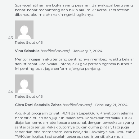
Soal-soal latihannya bukan yang pasaran. Banyak soal baru yang
benar-benar menantang dan bikin aku mikir keras. Tapi setelah
dibahas, aku malah makin ngerti logikanya.
Rated
5
out of 5
Vina Salsabila
(verified owner)
–
January 7, 2024
Mentor ngajarin aku tentang pentingnya membagi waktu belajar
dan istirahat. Jadi walau intens, aku gak pernah ngerasa burnout.
Ini penting buat jaga performa jangka panjang.
Rated
5
out of 5
Citra Rani Salsabila Zahra
(verified owner)
–
February 21, 2024
Aku ikut program privat IPDN dari LapakGuruPrivat.com selama
hampir 3 bulan dan jujur ini salah satu keputusan terbaikku. Aku
diajarkan semua materi secara personal, dengan pendekatan yang
santai tapi serius. Kakak tutornya bukan cuma pintar, tapi juga
sabar dan bisa memahami cara belajarku. Awalnya aku kesulitan di
TWK dan logika, tapi setelah beberapa sesi intensif, aku mulai