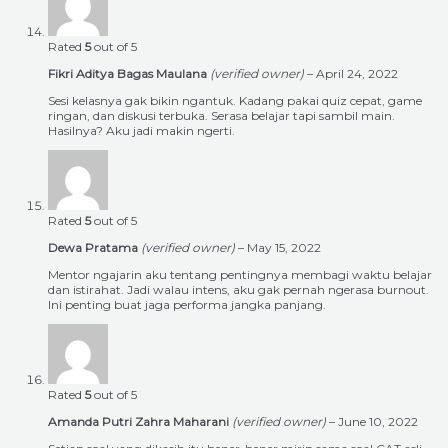
Rated
5
out of 5
Fikri Aditya Bagas Maulana
(verified owner)
–
April 24, 2022
Sesi kelasnya gak bikin ngantuk. Kadang pakai quiz cepat, game
ringan, dan diskusi terbuka. Serasa belajar tapi sambil main.
Hasilnya? Aku jadi makin ngerti.
Rated
5
out of 5
Dewa Pratama
(verified owner)
–
May 15, 2022
Mentor ngajarin aku tentang pentingnya membagi waktu belajar
dan istirahat. Jadi walau intens, aku gak pernah ngerasa burnout.
Ini penting buat jaga performa jangka panjang.
Rated
5
out of 5
Amanda Putri Zahra Maharani
(verified owner)
–
June 10, 2022