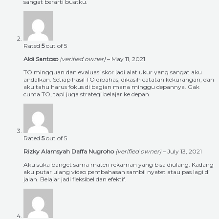
sangat berarti buatku.
Rated
5
out of 5
Aldi Santoso
(verified owner)
–
May 11, 2021
TO mingguan dan evaluasi skor jadi alat ukur yang sangat aku
andalkan. Setiap hasil TO dibahas, dikasih catatan kekurangan, dan
aku tahu harus fokus di bagian mana minggu depannya. Gak
cuma TO, tapi juga strategi belajar ke depan.
Rated
5
out of 5
Rizky Alamsyah Daffa Nugroho
(verified owner)
–
July 13, 2021
Aku suka banget sama materi rekaman yang bisa diulang. Kadang
aku putar ulang video pembahasan sambil nyatet atau pas lagi di
jalan. Belajar jadi fleksibel dan efektif.