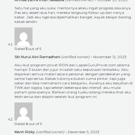
Satu hal yang aku suka: mentornya selalu ingat progress siswanya.
Pas aku absen dua hari, mereka langsung follow up dan nanya
kabar. Jadi aku ngerasa diperhatikan banget, kayak belajar bareng
kakak sendiri.
Rated
5
out of 5
Siti Nurul Aini Ramadhani
(verified owner)
–
November 12, 2023
Aku ikut program privat IPDN dari LapakGuruPrivat.com selama
hampir 3 bulan dan jujur ini salah satu keputusan terbaikku. Aku
diajarkan semua materi secara personal, dengan pendekatan yang
santai tapi serius. Kakak tutornya bukan cuma pintar, tapi juga
sabar dan bisa memahami cara belajarku. Awalnya aku kesulitan di
TWK dan logika, tapi setelah beberapa sesi intensif, aku mulai
paham pola soalnya. Bahkan orang tuaku bilang mereka lihat aku
lebih serius dan disiplin setelah ikut program ini.
Rated
4
out of 5
Kevin Rizky
(verified owner)
–
December 5, 2023