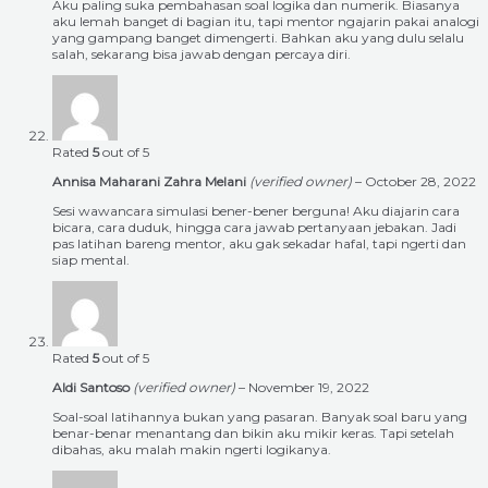
Aku paling suka pembahasan soal logika dan numerik. Biasanya
aku lemah banget di bagian itu, tapi mentor ngajarin pakai analogi
yang gampang banget dimengerti. Bahkan aku yang dulu selalu
salah, sekarang bisa jawab dengan percaya diri.
Rated
5
out of 5
Annisa Maharani Zahra Melani
(verified owner)
–
October 28, 2022
Sesi wawancara simulasi bener-bener berguna! Aku diajarin cara
bicara, cara duduk, hingga cara jawab pertanyaan jebakan. Jadi
pas latihan bareng mentor, aku gak sekadar hafal, tapi ngerti dan
siap mental.
Rated
5
out of 5
Aldi Santoso
(verified owner)
–
November 19, 2022
Soal-soal latihannya bukan yang pasaran. Banyak soal baru yang
benar-benar menantang dan bikin aku mikir keras. Tapi setelah
dibahas, aku malah makin ngerti logikanya.