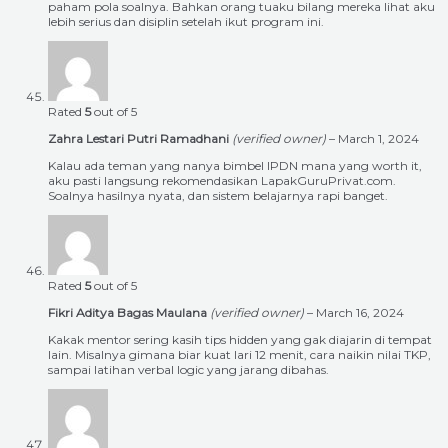
paham pola soalnya. Bahkan orang tuaku bilang mereka lihat aku
lebih serius dan disiplin setelah ikut program ini.
Rated
5
out of 5
Zahra Lestari Putri Ramadhani
(verified owner)
–
March 1, 2024
Kalau ada teman yang nanya bimbel IPDN mana yang worth it,
aku pasti langsung rekomendasikan LapakGuruPrivat.com.
Soalnya hasilnya nyata, dan sistem belajarnya rapi banget.
Rated
5
out of 5
Fikri Aditya Bagas Maulana
(verified owner)
–
March 16, 2024
Kakak mentor sering kasih tips hidden yang gak diajarin di tempat
lain. Misalnya gimana biar kuat lari 12 menit, cara naikin nilai TKP,
sampai latihan verbal logic yang jarang dibahas.