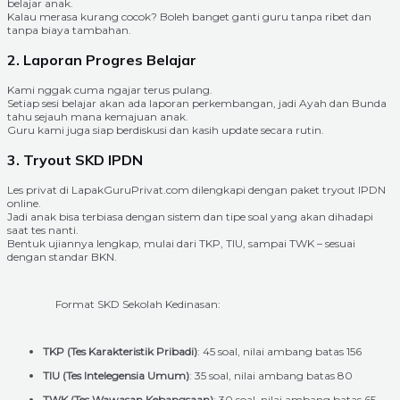
belajar anak.
Kalau merasa kurang cocok? Boleh banget ganti guru tanpa ribet dan
tanpa biaya tambahan.
2. Laporan Progres Belajar
Kami nggak cuma ngajar terus pulang.
Setiap sesi belajar akan ada laporan perkembangan, jadi Ayah dan Bunda
tahu sejauh mana kemajuan anak.
Guru kami juga siap berdiskusi dan kasih update secara rutin.
3. Tryout SKD IPDN
Les privat di LapakGuruPrivat.com dilengkapi dengan paket tryout IPDN
online.
Jadi anak bisa terbiasa dengan sistem dan tipe soal yang akan dihadapi
saat tes nanti.
Bentuk ujiannya lengkap, mulai dari TKP, TIU, sampai TWK – sesuai
dengan standar BKN.
Format SKD Sekolah Kedinasan:
TKP (Tes Karakteristik Pribadi)
: 45 soal, nilai ambang batas 156
TIU (Tes Intelegensia Umum)
: 35 soal, nilai ambang batas 80
TWK (Tes Wawasan Kebangsaan)
: 30 soal, nilai ambang batas 65