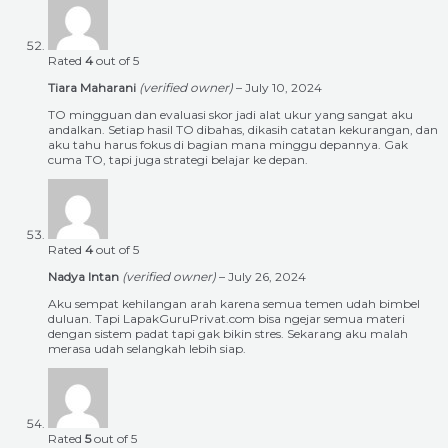
Rated
4
out of 5
Tiara Maharani
(verified owner)
–
July 10, 2024
TO mingguan dan evaluasi skor jadi alat ukur yang sangat aku
andalkan. Setiap hasil TO dibahas, dikasih catatan kekurangan, dan
aku tahu harus fokus di bagian mana minggu depannya. Gak
cuma TO, tapi juga strategi belajar ke depan.
Rated
4
out of 5
Nadya Intan
(verified owner)
–
July 26, 2024
Aku sempat kehilangan arah karena semua temen udah bimbel
duluan. Tapi LapakGuruPrivat.com bisa ngejar semua materi
dengan sistem padat tapi gak bikin stres. Sekarang aku malah
merasa udah selangkah lebih siap.
Rated
5
out of 5