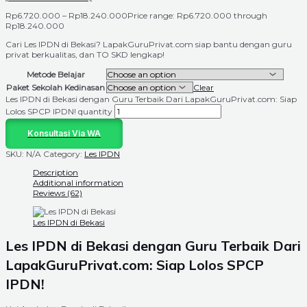
Rp
6.720.000
–
Rp
18.240.000
Price range: Rp6.720.000 through
Rp18.240.000
Cari Les IPDN di Bekasi? LapakGuruPrivat.com siap bantu dengan guru
privat berkualitas, dan TO SKD lengkap!
Metode Belajar
Paket Sekolah Kedinasan
Clear
Les IPDN di Bekasi dengan Guru Terbaik Dari LapakGuruPrivat.com: Siap
Lolos SPCP IPDN! quantity
Konsultasi Via WA
SKU:
N/A
Category:
Les IPDN
Description
Additional information
Reviews (62)
Les IPDN di Bekasi
Les IPDN di Bekasi dengan Guru Terbaik Dari
LapakGuruPrivat.com: Siap Lolos SPCP
IPDN!