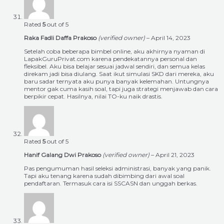
Rated
5
out of 5
Raka Fadli Daffa Prakoso
(verified owner)
–
April 14, 2023
Setelah coba beberapa bimbel online, aku akhirnya nyaman di
LapakGuruPrivat.com karena pendekatannya personal dan
fleksibel. Aku bisa belajar sesuai jadwal sendiri, dan semua kelas
direkam jadi bisa diulang. Saat ikut simulasi SKD dari mereka, aku
baru sadar ternyata aku punya banyak kelemahan. Untungnya
mentor gak cuma kasih soal, tapi juga strategi menjawab dan cara
berpikir cepat. Hasilnya, nilai TO-ku naik drastis.
Rated
5
out of 5
Hanif Galang Dwi Prakoso
(verified owner)
–
April 21, 2023
Pas pengumuman hasil seleksi administrasi, banyak yang panik.
Tapi aku tenang karena sudah dibimbing dari awal soal
pendaftaran. Termasuk cara isi SSCASN dan unggah berkas.