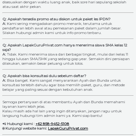
disesuaikan dengan waktu luang anak, baik sore hari sepulang sekolah
atau saat akhir pekan.
Q: Apakah tersedia promo atau diskon untuk paket les IPDN?
A:
Kami sering mengadakan promo menarik, terutama untuk
pendaftaran lebih awal atau pemesanan paket dalam jumlah besar.
Silakan hubungi admin kami untuk info promo terbaru.
Q: Apakah LapakGuruPrivat.com hanya menerima siswa SMA kelas 12
saja?
A:
Tidak. Kami menerima siswa dari berbagai tingkat, mulai dari kelas 11
hingga lulusan SMA/SMK yang sedang gap year. Semakin dini persiapan
dilakukan, semakin besar peluang untuk lolos.
Q: Apakah bisa konsultasi dulu sebelum daftar?
A:
Bisa banget. Kami sangat menyarankan Ayah dan Bunda untuk
konsultasi terlebih dahulu agar bisa memilih paket, guru, dan metode
belajar yang paling sesuai dengan kebutuhan anak.
Semoga pertanyaan di atas membantu Ayah dan Bunda memahami
layanan kami lebih jelas.
Kalau masih ada hal lain yang ingin ditanyakan, jangan ragu untuk
langsung hubungi tim admin kami ya. Kami siap bantu!
📲
Hubungi kami :
+62 858-9452-5108
🌐
Kunjungi website kami:
LapakGuruPrivat.com