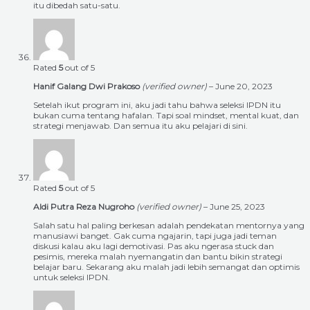
itu dibedah satu-satu.
Rated
5
out of 5
Hanif Galang Dwi Prakoso
(verified owner)
–
June 20, 2023
Setelah ikut program ini, aku jadi tahu bahwa seleksi IPDN itu
bukan cuma tentang hafalan. Tapi soal mindset, mental kuat, dan
strategi menjawab. Dan semua itu aku pelajari di sini.
Rated
5
out of 5
Aldi Putra Reza Nugroho
(verified owner)
–
June 25, 2023
Salah satu hal paling berkesan adalah pendekatan mentornya yang
manusiawi banget. Gak cuma ngajarin, tapi juga jadi teman
diskusi kalau aku lagi demotivasi. Pas aku ngerasa stuck dan
pesimis, mereka malah nyemangatin dan bantu bikin strategi
belajar baru. Sekarang aku malah jadi lebih semangat dan optimis
untuk seleksi IPDN.