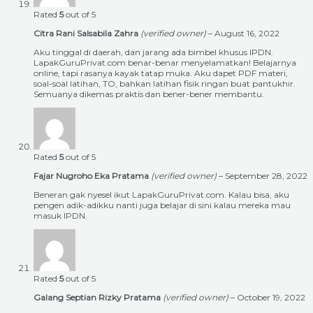
Rated
5
out of 5
Citra Rani Salsabila Zahra
(verified owner)
–
August 16, 2022
Aku tinggal di daerah, dan jarang ada bimbel khusus IPDN.
LapakGuruPrivat.com benar-benar menyelamatkan! Belajarnya
online, tapi rasanya kayak tatap muka. Aku dapet PDF materi,
soal-soal latihan, TO, bahkan latihan fisik ringan buat pantukhir.
Semuanya dikemas praktis dan bener-bener membantu.
Rated
5
out of 5
Fajar Nugroho Eka Pratama
(verified owner)
–
September 28, 2022
Beneran gak nyesel ikut LapakGuruPrivat.com. Kalau bisa, aku
pengen adik-adikku nanti juga belajar di sini kalau mereka mau
masuk IPDN.
Rated
5
out of 5
Galang Septian Rizky Pratama
(verified owner)
–
October 19, 2022