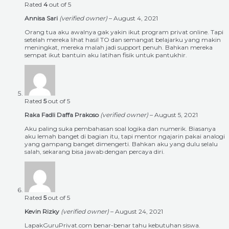
Rated
4
out of 5
Annisa Sari
(verified owner)
–
August 4, 2021
Orang tua aku awalnya gak yakin ikut program privat online. Tapi
setelah mereka lihat hasil TO dan semangat belajarku yang makin
meningkat, mereka malah jadi support penuh. Bahkan mereka
sempat ikut bantuin aku latihan fisik untuk pantukhir.
Rated
5
out of 5
Raka Fadli Daffa Prakoso
(verified owner)
–
August 5, 2021
Aku paling suka pembahasan soal logika dan numerik. Biasanya
aku lemah banget di bagian itu, tapi mentor ngajarin pakai analogi
yang gampang banget dimengerti. Bahkan aku yang dulu selalu
salah, sekarang bisa jawab dengan percaya diri.
Rated
5
out of 5
Kevin Rizky
(verified owner)
–
August 24, 2021
LapakGuruPrivat.com benar-benar tahu kebutuhan siswa.