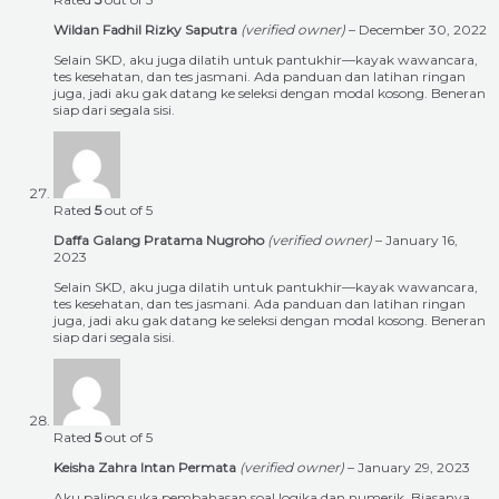
Wildan Fadhil Rizky Saputra
(verified owner)
–
December 30, 2022
Selain SKD, aku juga dilatih untuk pantukhir—kayak wawancara,
tes kesehatan, dan tes jasmani. Ada panduan dan latihan ringan
juga, jadi aku gak datang ke seleksi dengan modal kosong. Beneran
siap dari segala sisi.
Rated
5
out of 5
Daffa Galang Pratama Nugroho
(verified owner)
–
January 16,
2023
Selain SKD, aku juga dilatih untuk pantukhir—kayak wawancara,
tes kesehatan, dan tes jasmani. Ada panduan dan latihan ringan
juga, jadi aku gak datang ke seleksi dengan modal kosong. Beneran
siap dari segala sisi.
Rated
5
out of 5
Keisha Zahra Intan Permata
(verified owner)
–
January 29, 2023
Aku paling suka pembahasan soal logika dan numerik. Biasanya