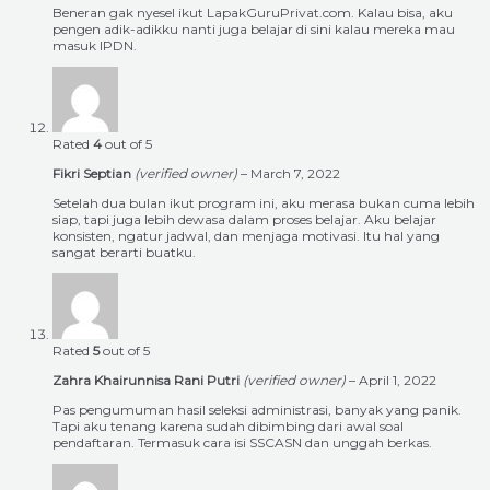
Beneran gak nyesel ikut LapakGuruPrivat.com. Kalau bisa, aku
pengen adik-adikku nanti juga belajar di sini kalau mereka mau
masuk IPDN.
Rated
4
out of 5
Fikri Septian
(verified owner)
–
March 7, 2022
Setelah dua bulan ikut program ini, aku merasa bukan cuma lebih
siap, tapi juga lebih dewasa dalam proses belajar. Aku belajar
konsisten, ngatur jadwal, dan menjaga motivasi. Itu hal yang
sangat berarti buatku.
Rated
5
out of 5
Zahra Khairunnisa Rani Putri
(verified owner)
–
April 1, 2022
Pas pengumuman hasil seleksi administrasi, banyak yang panik.
Tapi aku tenang karena sudah dibimbing dari awal soal
pendaftaran. Termasuk cara isi SSCASN dan unggah berkas.