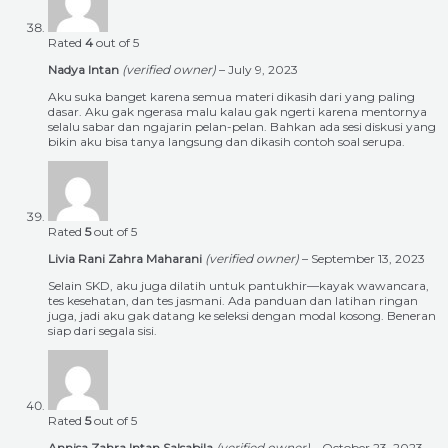
Rated
4
out of 5
Nadya Intan
(verified owner)
–
July 9, 2023
Aku suka banget karena semua materi dikasih dari yang paling
dasar. Aku gak ngerasa malu kalau gak ngerti karena mentornya
selalu sabar dan ngajarin pelan-pelan. Bahkan ada sesi diskusi yang
bikin aku bisa tanya langsung dan dikasih contoh soal serupa.
Rated
5
out of 5
Livia Rani Zahra Maharani
(verified owner)
–
September 13, 2023
Selain SKD, aku juga dilatih untuk pantukhir—kayak wawancara,
tes kesehatan, dan tes jasmani. Ada panduan dan latihan ringan
juga, jadi aku gak datang ke seleksi dengan modal kosong. Beneran
siap dari segala sisi.
Rated
5
out of 5
Annisa Zahra Intan Salsabila
(verified owner)
–
October 23, 2023