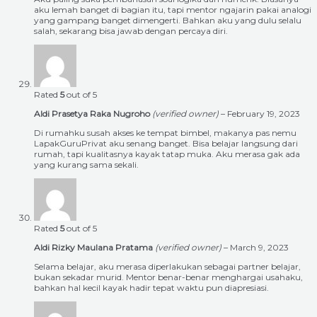
aku lemah banget di bagian itu, tapi mentor ngajarin pakai analogi
yang gampang banget dimengerti. Bahkan aku yang dulu selalu
salah, sekarang bisa jawab dengan percaya diri.
Rated
5
out of 5
Aldi Prasetya Raka Nugroho
(verified owner)
–
February 19, 2023
Di rumahku susah akses ke tempat bimbel, makanya pas nemu
LapakGuruPrivat aku senang banget. Bisa belajar langsung dari
rumah, tapi kualitasnya kayak tatap muka. Aku merasa gak ada
yang kurang sama sekali.
Rated
5
out of 5
Aldi Rizky Maulana Pratama
(verified owner)
–
March 9, 2023
Selama belajar, aku merasa diperlakukan sebagai partner belajar,
bukan sekadar murid. Mentor benar-benar menghargai usahaku,
bahkan hal kecil kayak hadir tepat waktu pun diapresiasi.