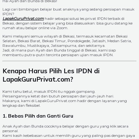
Hai Ayah dan Bunda di Bekasi!
Lagi cari bimbingan belajar buat anaknya yang sedang persiapan masuk
IPDN?
LapakGuruPrivat.com
hadir sebagai solusi les privat IPDN terbaik di
Bekasi, dengan sistem belajar yang bisa disesuaikan: bisa guru datang ke
rumah atau belajar online via Zoom.
Kami melayani semua wilayah di Bekasi, termasuk kecamatan Bekasi
Selatan, Bekasi Barat, Bekasi Timur, Pondokgede, Jatiasih, Medan Satria,
Rawalumbu, Mustikajaya, Jatisampurna, dan sekitarnya.
Jadi, di mana pun Ayah dan Bunda tinggal di Bekasi, kami siap
membantu putra-putri tercinta persiapan ujian masuk IPDN.
Kenapa Harus Pilih Les IPDN di
LapakGuruPrivat.com?
Kami tahu betul, masuk IPDN itu nggak gampang.
Persaingannya ketat dan butuh persiapan dari jauh-jauh hari.
Makanya, kami di LapakGuruPrivat.com hadir dengan layanan yang
lengkap dan fleksibel.
1. Bebas Pilih dan Ganti Guru
Anak Ayah dan Bunda cocoknya belajar dengan guru yang klik secara
personal.
Kami kasih kebebasan untuk memilih guru yang paling pas dengan gaya