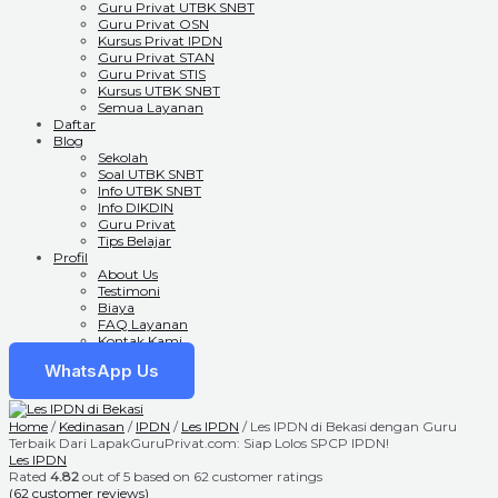
Guru Privat UTBK SNBT
Guru Privat OSN
Kursus Privat IPDN
Guru Privat STAN
Guru Privat STIS
Kursus UTBK SNBT
Semua Layanan
Daftar
Blog
Sekolah
Soal UTBK SNBT
Info UTBK SNBT
Info DIKDIN
Guru Privat
Tips Belajar
Profil
About Us
Testimoni
Biaya
FAQ Layanan
Kontak Kami
WhatsApp Us
Home
/
Kedinasan
/
IPDN
/
Les IPDN
/ Les IPDN di Bekasi dengan Guru
Terbaik Dari LapakGuruPrivat.com: Siap Lolos SPCP IPDN!
Les IPDN
Rated
4.82
out of 5 based on
62
customer ratings
(
62
customer reviews)