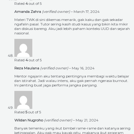
Rated
4
out of 5
Amanda Zahra
(verified owner)
–
March 17, 2024
Materi TWK di sini dikemas menarik, gak kaku dan gak sekadar
ngafalin pasal. Tutor sering kasih studi kasus yang bikin kita mikir
dan diskusi bareng. Aku jadi lebih paham konteks UUD dan sejarah
nasional.
Rated
4
out of 5
Reza Maulana
(verified owner)
–
May 16, 2024
Mentor ngajarin aku tentang pentingnya membagi waktu belajar
dan istirahat. Jadi walau intens, aku gak pernah ngerasa burnout.
Ini penting buat jaga performa jangka panjang.
Rated
5
out of 5
Wildan Nugroho
(verified owner)
–
May 21, 2024
Banyak temenku yang ikut bimbel rame-rame dan katanya sering
ketinggalan. Aku gak mau kayak gitu, makanya ikut program