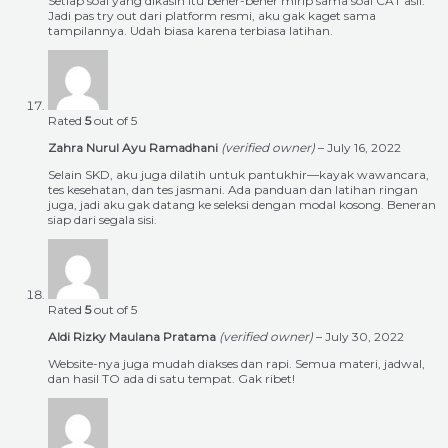
Setiap soal yang dikasih itu bener-bener mirip sama soal CAT asli.
Jadi pas try out dari platform resmi, aku gak kaget sama
tampilannya. Udah biasa karena terbiasa latihan.
Rated
5
out of 5
Zahra Nurul Ayu Ramadhani
(verified owner)
–
July 16, 2022
Selain SKD, aku juga dilatih untuk pantukhir—kayak wawancara,
tes kesehatan, dan tes jasmani. Ada panduan dan latihan ringan
juga, jadi aku gak datang ke seleksi dengan modal kosong. Beneran
siap dari segala sisi.
Rated
5
out of 5
Aldi Rizky Maulana Pratama
(verified owner)
–
July 30, 2022
Website-nya juga mudah diakses dan rapi. Semua materi, jadwal,
dan hasil TO ada di satu tempat. Gak ribet!