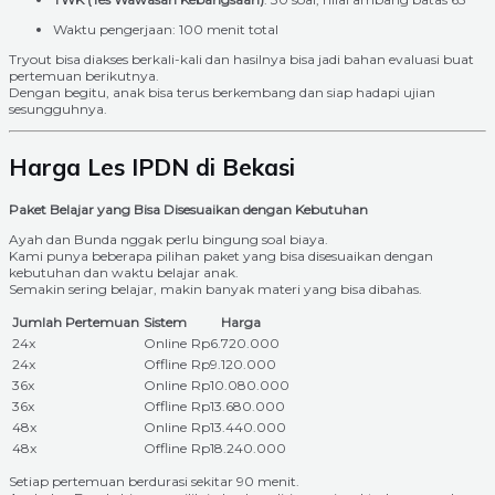
Waktu pengerjaan: 100 menit total
Tryout bisa diakses berkali-kali dan hasilnya bisa jadi bahan evaluasi buat
pertemuan berikutnya.
Dengan begitu, anak bisa terus berkembang dan siap hadapi ujian
sesungguhnya.
Harga Les IPDN di Bekasi
Paket Belajar yang Bisa Disesuaikan dengan Kebutuhan
Ayah dan Bunda nggak perlu bingung soal biaya.
Kami punya beberapa pilihan paket yang bisa disesuaikan dengan
kebutuhan dan waktu belajar anak.
Semakin sering belajar, makin banyak materi yang bisa dibahas.
Jumlah Pertemuan
Sistem
Harga
24x
Online
Rp6.720.000
24x
Offline
Rp9.120.000
36x
Online
Rp10.080.000
36x
Offline
Rp13.680.000
48x
Online
Rp13.440.000
48x
Offline
Rp18.240.000
Setiap pertemuan berdurasi sekitar 90 menit.