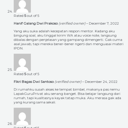
Rated
5
out of 5
Hanif Galang Dwi Prakoso
(verified owner)
–
December 7, 2022
Yang aku suka adalah kecepatan respon mentor. Kadang aku
bingung soal, aku tinggal kirim WA atau voice note, langsung
dibalas dengan penjelasan yang gampang dimengerti. Gak cuma
asal jawab, tapi mereka bener-bener ngerti dan menguasai materi
IPDN.
Rated
5
out of 5
Fikri Bagas Dwi Santoso
(verified owner)
–
December 24, 2022
Di rumahku susah akses ke tempat bimbel, makanya pas nemu
LapakGuruPrivat aku senang banget. Bisa belajar langsung dari
rumah, tapi kualitasnya kayak tatap muka. Aku merasa gak ada
yang kurang sama sekali.
Rated
5
out of 5