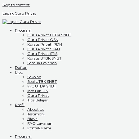
Skip to content
Lapak Guru Privat
Program
Guru Privat UTBK SNBT
Guru Privat OSN
Kursus Privat IPDN
Guru Privat STAN
Guru Privat STIS
Kursus UTBK SNBT
Semua Layanan
Daftar
Blog
Sekolah
Soal UTBK SNBT
Info UTBK SNBT
Info DIKDIN
Guru Privat
Tips Belajar
Profil
About Us
Testimoni
Biaya
FAQ Layanan
Kontak Kami
Program