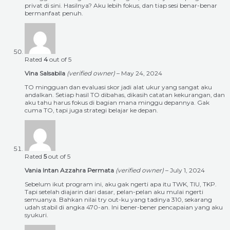
privat di sini. Hasilnya? Aku lebih fokus, dan tiap sesi benar-benar
bermanfaat penuh.
Rated
4
out of 5
Vina Salsabila
(verified owner)
–
May 24, 2024
TO mingguan dan evaluasi skor jadi alat ukur yang sangat aku
andalkan. Setiap hasil TO dibahas, dikasih catatan kekurangan, dan
aku tahu harus fokus di bagian mana minggu depannya. Gak
cuma TO, tapi juga strategi belajar ke depan.
Rated
5
out of 5
Vania Intan Azzahra Permata
(verified owner)
–
July 1, 2024
Sebelum ikut program ini, aku gak ngerti apa itu TWK, TIU, TKP.
Tapi setelah diajarin dari dasar, pelan-pelan aku mulai ngerti
semuanya. Bahkan nilai try out-ku yang tadinya 310, sekarang
udah stabil di angka 470-an. Ini bener-bener pencapaian yang aku
syukuri.