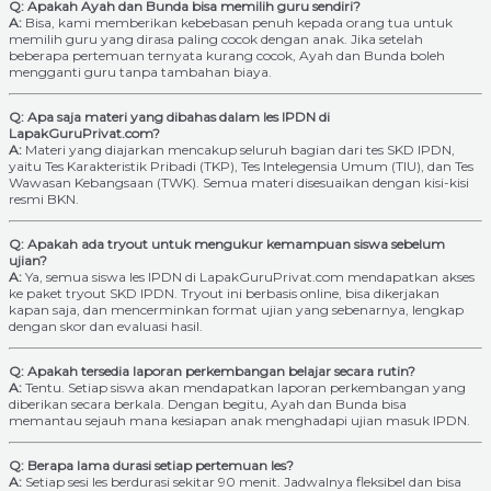
Q: Apakah Ayah dan Bunda bisa memilih guru sendiri?
A:
Bisa, kami memberikan kebebasan penuh kepada orang tua untuk
memilih guru yang dirasa paling cocok dengan anak. Jika setelah
beberapa pertemuan ternyata kurang cocok, Ayah dan Bunda boleh
mengganti guru tanpa tambahan biaya.
Q: Apa saja materi yang dibahas dalam les IPDN di
LapakGuruPrivat.com?
A:
Materi yang diajarkan mencakup seluruh bagian dari tes SKD IPDN,
yaitu Tes Karakteristik Pribadi (TKP), Tes Intelegensia Umum (TIU), dan Tes
Wawasan Kebangsaan (TWK). Semua materi disesuaikan dengan kisi-kisi
resmi BKN.
Q: Apakah ada tryout untuk mengukur kemampuan siswa sebelum
ujian?
A:
Ya, semua siswa les IPDN di LapakGuruPrivat.com mendapatkan akses
ke paket tryout SKD IPDN. Tryout ini berbasis online, bisa dikerjakan
kapan saja, dan mencerminkan format ujian yang sebenarnya, lengkap
dengan skor dan evaluasi hasil.
Q: Apakah tersedia laporan perkembangan belajar secara rutin?
A:
Tentu. Setiap siswa akan mendapatkan laporan perkembangan yang
diberikan secara berkala. Dengan begitu, Ayah dan Bunda bisa
memantau sejauh mana kesiapan anak menghadapi ujian masuk IPDN.
Q: Berapa lama durasi setiap pertemuan les?
A:
Setiap sesi les berdurasi sekitar 90 menit. Jadwalnya fleksibel dan bisa