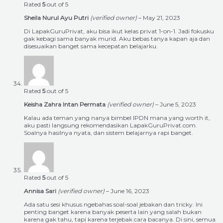
Rated
5
out of 5
Sheila Nurul Ayu Putri
(verified owner)
–
May 21, 2023
Di LapakGuruPrivat, aku bisa ikut kelas privat 1-on-1. Jadi fokusku
gak kebagi sama banyak murid. Aku bebas tanya kapan aja dan
disesuaikan banget sama kecepatan belajarku.
Rated
5
out of 5
Keisha Zahra Intan Permata
(verified owner)
–
June 5, 2023
Kalau ada teman yang nanya bimbel IPDN mana yang worth it,
aku pasti langsung rekomendasikan LapakGuruPrivat.com.
Soalnya hasilnya nyata, dan sistem belajarnya rapi banget.
Rated
5
out of 5
Annisa Sari
(verified owner)
–
June 16, 2023
Ada satu sesi khusus ngebahas soal-soal jebakan dan tricky. Ini
penting banget karena banyak peserta lain yang salah bukan
karena gak tahu, tapi karena terjebak cara bacanya. Di sini, semua