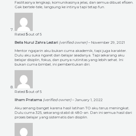
Fasilitasnya lengkap, komunikasinya jelas, dan semua dibuat efisien.
Gak bertele-tele, langsung ke intinya tapi tetap fun.
Rated
5
out of 5
Bella Nurul Zahra Lestari
(verified owner)
–
November 29, 2021
Mentor ngajarin aku bukan cuma akademik, tapi juga karakter.
Dulu aku suka ngaret dan belajar seadanya. Tapi sekarang aku
belajar disiplin, fokus, dan punya rutinitas yang lebih sehat. Ini
bukan cuma bimbel, ini pembentukan diri.
Rated
5
out of 5
Ilham Pratama
(verified owner)
–
January 1, 2022
Aku senang banget karena hasil latihan TO aku terus meningkat.
Dulu cuma 325, sekarang stabil di 480-an. Dan ini semua hasil dari
proses belajar yang sistematis dan disiplin.