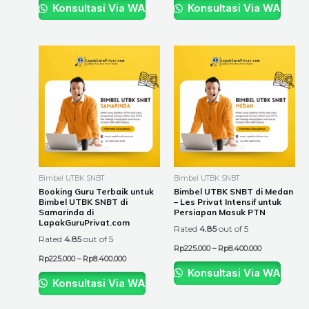
Konsultasi Via WA
Konsultasi Via WA
Price
Price
This
This
range:
range:
product
product
Rp225.000
Rp225.000
through
through
has
has
Rp8.400.000
Rp8.400.000
multiple
multiple
variants.
variants.
The
The
options
options
may
may
be
be
Bimbel UTBK SNBT
Bimbel UTBK SNBT
chosen
chosen
Booking Guru Terbaik untuk
Bimbel UTBK SNBT di Medan
Bimbel UTBK SNBT di
– Les Privat Intensif untuk
on
on
Samarinda di
Persiapan Masuk PTN
the
the
LapakGuruPrivat.com
Rated
4.85
out of 5
product
product
Rated
4.85
out of 5
Rp
225.000
–
Rp
8.400.000
page
page
Rp
225.000
–
Rp
8.400.000
Konsultasi Via WA
Konsultasi Via WA