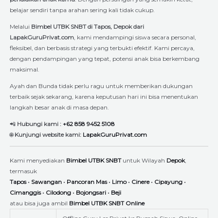
belajar sendiri tanpa arahan sering kali tidak cukup.
Melalui
Bimbel UTBK SNBT di Tapos, Depok dari
LapakGuruPrivat.com
, kami mendampingi siswa secara personal,
fleksibel, dan berbasis strategi yang terbukti efektif. Kami percaya,
dengan pendampingan yang tepat, potensi anak bisa berkembang
maksimal.
Ayah dan Bunda tidak perlu ragu untuk memberikan dukungan
terbaik sejak sekarang, karena keputusan hari ini bisa menentukan
langkah besar anak di masa depan.
📲
Hubungi kami :
+62 858 9452 5108
🌐
Kunjungi website kami:
LapakGuruPrivat.com
Kami menyediakan
Bimbel UTBK SNBT
untuk Wilayah
Depok
,
termasuk
Tapos
•
Sawangan
•
Pancoran Mas
•
Limo
•
Cinere
•
Cipayung
•
Cimanggis
•
Cilodong
•
Bojongsari
•
Beji
atau bisa juga ambil
Bimbel UTBK SNBT Online