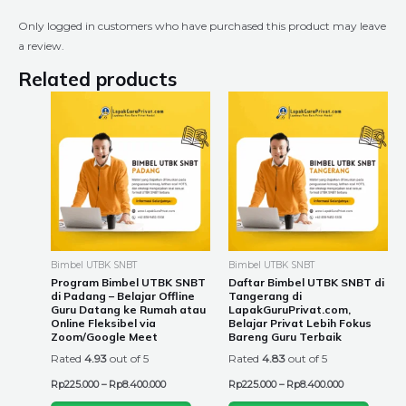
Only logged in customers who have purchased this product may leave
a review.
Related products
Price
Price
This
This
range:
range:
product
product
Rp225.000
Rp225.000
through
through
has
has
Rp8.400.000
Rp8.400.000
multiple
multiple
variants.
variants.
The
The
options
options
may
may
be
be
Bimbel UTBK SNBT
Bimbel UTBK SNBT
chosen
chosen
Program Bimbel UTBK SNBT
Daftar Bimbel UTBK SNBT di
di Padang – Belajar Offline
Tangerang di
on
on
Guru Datang ke Rumah atau
LapakGuruPrivat.com,
the
the
Online Fleksibel via
Belajar Privat Lebih Fokus
Zoom/Google Meet
Bareng Guru Terbaik
product
product
Rated
4.93
out of 5
Rated
4.83
out of 5
page
page
Rp
225.000
–
Rp
8.400.000
Rp
225.000
–
Rp
8.400.000