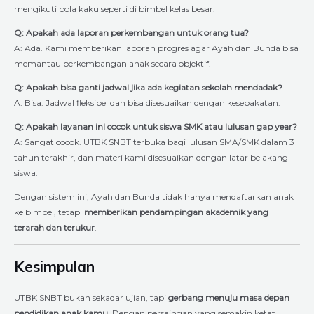
mengikuti pola kaku seperti di bimbel kelas besar.
Q: Apakah ada laporan perkembangan untuk orang tua?
A: Ada. Kami memberikan laporan progres agar Ayah dan Bunda bisa
memantau perkembangan anak secara objektif.
Q: Apakah bisa ganti jadwal jika ada kegiatan sekolah mendadak?
A: Bisa. Jadwal fleksibel dan bisa disesuaikan dengan kesepakatan.
Q: Apakah layanan ini cocok untuk siswa SMK atau lulusan gap year?
A: Sangat cocok. UTBK SNBT terbuka bagi lulusan SMA/SMK dalam 3
tahun terakhir, dan materi kami disesuaikan dengan latar belakang
siswa.
Dengan sistem ini, Ayah dan Bunda tidak hanya mendaftarkan anak
ke bimbel, tetapi
memberikan pendampingan akademik yang
terarah dan terukur
.
Kesimpulan
UTBK SNBT bukan sekadar ujian, tapi
gerbang menuju masa depan
pendidikan anak kamu
. Dengan persaingan yang semakin ketat,