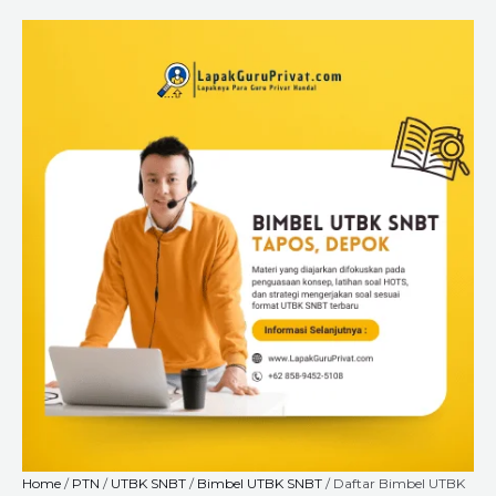
Skip
Daftar
Price
to
Bimbel
range:
content
UTBK
Rp225.000
SNBT
through
di
Rp8.400.000
Tapos,
Depok
dari
LapakGuruPrivat.com,
Belajar
Privat
Lebih
Fokus
Bareng
Guru
Terbaik
quantity
Home
/
PTN
/
UTBK SNBT
/
Bimbel UTBK SNBT
/ Daftar Bimbel UTBK