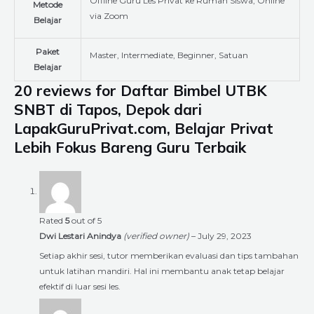
Offline Guru Les Privat ke Rumah Siswa, Online
Metode
via Zoom
Belajar
Paket
Master, Intermediate, Beginner, Satuan
Belajar
20 reviews for
Daftar Bimbel UTBK
SNBT di Tapos, Depok dari
LapakGuruPrivat.com, Belajar Privat
Lebih Fokus Bareng Guru Terbaik
Rated
5
out of 5
Dwi Lestari Anindya
(verified owner)
–
July 29, 2023
Setiap akhir sesi, tutor memberikan evaluasi dan tips tambahan
untuk latihan mandiri. Hal ini membantu anak tetap belajar
efektif di luar sesi les.