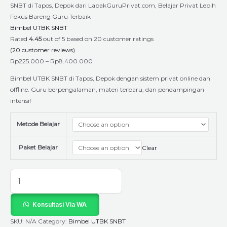
SNBT di Tapos, Depok dari LapakGuruPrivat.com, Belajar Privat Lebih
Fokus Bareng Guru Terbaik
Bimbel UTBK SNBT
Rated
4.45
out of 5 based on
20
customer ratings
(
20
customer reviews)
Rp
225.000
–
Rp
8.400.000
Bimbel UTBK SNBT di Tapos, Depok dengan sistem privat online dan
offline. Guru berpengalaman, materi terbaru, dan pendampingan
intensif
Metode Belajar
Paket Belajar
Clear
Konsultasi Via WA
SKU:
N/A
Category:
Bimbel UTBK SNBT