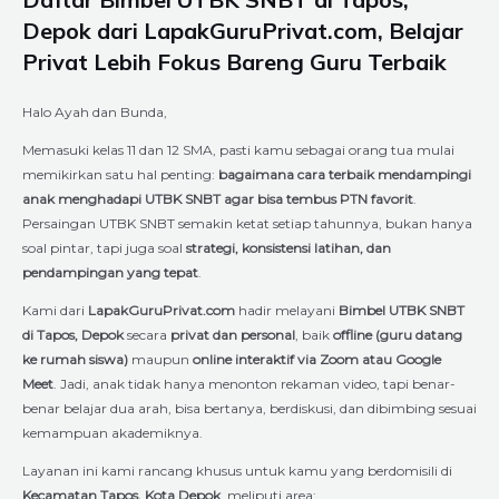
Depok dari LapakGuruPrivat.com, Belajar
Privat Lebih Fokus Bareng Guru Terbaik
Halo Ayah dan Bunda,
Memasuki kelas 11 dan 12 SMA, pasti kamu sebagai orang tua mulai
memikirkan satu hal penting:
bagaimana cara terbaik mendampingi
anak menghadapi UTBK SNBT agar bisa tembus PTN favorit
.
Persaingan UTBK SNBT semakin ketat setiap tahunnya, bukan hanya
soal pintar, tapi juga soal
strategi, konsistensi latihan, dan
pendampingan yang tepat
.
Kami dari
LapakGuruPrivat.com
hadir melayani
Bimbel UTBK SNBT
di Tapos, Depok
secara
privat dan personal
, baik
offline (guru datang
ke rumah siswa)
maupun
online interaktif via Zoom atau Google
Meet
. Jadi, anak tidak hanya menonton rekaman video, tapi benar-
benar belajar dua arah, bisa bertanya, berdiskusi, dan dibimbing sesuai
kemampuan akademiknya.
Layanan ini kami rancang khusus untuk kamu yang berdomisili di
Kecamatan Tapos, Kota Depok
, meliputi area: