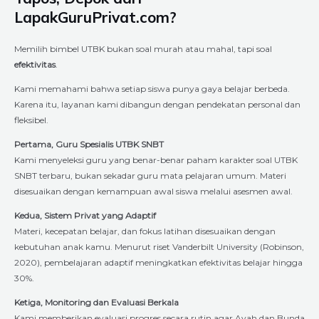
LapakGuruPrivat.com?
Memilih bimbel UTBK bukan soal murah atau mahal, tapi soal
efektivitas
.
Kami memahami bahwa setiap siswa punya gaya belajar berbeda.
Karena itu, layanan kami dibangun dengan pendekatan personal dan
fleksibel.
Pertama, Guru Spesialis UTBK SNBT
Kami menyeleksi guru yang benar-benar paham karakter soal UTBK
SNBT terbaru, bukan sekadar guru mata pelajaran umum. Materi
disesuaikan dengan kemampuan awal siswa melalui asesmen awal.
Kedua, Sistem Privat yang Adaptif
Materi, kecepatan belajar, dan fokus latihan disesuaikan dengan
kebutuhan anak kamu. Menurut riset Vanderbilt University (Robinson,
2020), pembelajaran adaptif meningkatkan efektivitas belajar hingga
30%.
Ketiga, Monitoring dan Evaluasi Berkala
Kami memberikan evaluasi progres secara rutin agar Ayah dan Bunda