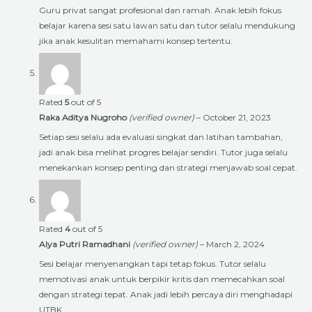
Guru privat sangat profesional dan ramah. Anak lebih fokus
belajar karena sesi satu lawan satu dan tutor selalu mendukung
jika anak kesulitan memahami konsep tertentu.
Rated
5
out of 5
Raka Aditya Nugroho
(verified owner)
–
October 21, 2023
Setiap sesi selalu ada evaluasi singkat dan latihan tambahan,
jadi anak bisa melihat progres belajar sendiri. Tutor juga selalu
menekankan konsep penting dan strategi menjawab soal cepat.
Rated
4
out of 5
Alya Putri Ramadhani
(verified owner)
–
March 2, 2024
Sesi belajar menyenangkan tapi tetap fokus. Tutor selalu
memotivasi anak untuk berpikir kritis dan memecahkan soal
dengan strategi tepat. Anak jadi lebih percaya diri menghadapi
UTBK.