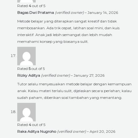
Rated
4
out of 5
Bagas Dwi Pratama
(verified owner)
–
January 14, 2026
Metode belajar yang diterapkan sangat kreatif dan tidak
membosankan. Ada trik cepat, latihan soal mini, dan kuis
interaktif. Anak jadi lebih semangat dan lebih mudah
memahami konsep yang biasanya sulit.
Rated
5
out of 5
Rizky Aditya
(verified owner)
–
January 27, 2026
Tutor selalu menyesuaikan metode belajar dengan kemampuan
anak. Kalau materi terlalu sulit, dijelaskan secara perlahan; kalau
sudah paham, diberikan soal tambahan yang menantang.
Rated
4
out of 5
Raka Aditya Nugroho
(verified owner)
–
April 20, 2026