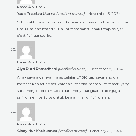
Rated
4
out of 5
Yoga Prasetya Utama
(verified owner)
–
November 5, 2024
Setiap akhir sesi, tutor memberikan evaluasi dan tips tambahan
untuk latihan mandiri. Hal ini membantu anak tetap belajar
efektif di luar sesi les.
Rated
4
out of 5
Alya Putri Ramadhani
(verified owner)
–
December 8, 2024
Anak saya awalnya malas belajar UTBK, tapi sekarang dia
menantikan setiap sesi karena tutor bisa membuat materi yang
sulit menjadi lebih mudah dan menyenangkan. Tutor juga
sering memberi tips untuk belajar mandiri di rumah.
Rated
4
out of 5
Cindy Nur Khairunnisa
(verified owner)
–
February 26, 2025