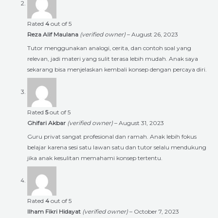
Rated
4
out of 5
Reza Alif Maulana
(verified owner)
–
August 26, 2023
Tutor menggunakan analogi, cerita, dan contoh soal yang
relevan, jadi materi yang sulit terasa lebih mudah. Anak saya
sekarang bisa menjelaskan kembali konsep dengan percaya diri.
Rated
5
out of 5
Ghifari Akbar
(verified owner)
–
August 31, 2023
Guru privat sangat profesional dan ramah. Anak lebih fokus
belajar karena sesi satu lawan satu dan tutor selalu mendukung
jika anak kesulitan memahami konsep tertentu.
Rated
4
out of 5
Ilham Fikri Hidayat
(verified owner)
–
October 7, 2023