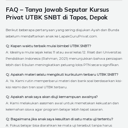
FAQ – Tanya Jawab Seputar Kursus
Privat UTBK SNBT di Tapos, Depok
Berikut beberapa pertanyaan yang sering diajukan Ayah dan Bunda
sebelum mendaftarkan anak ke LapakGuruPrivat.com.
Q: Kapan waktu terbaik mulai bimbel UTBK SNBT?
A: Idealnya mulai sejak kelas 11 atau awal kelas 12. Riset dari Universitas
Pendidikan Indonesia (Rahman, 2021) menunjukkan bahwa persiapan
lebih dari 6 bulan meningkatkan peluang lolos PTN secara signifikan.
Q: Apakah materi selalu mengikuti kurikulum terbaru UTBK SNBT?
A: Ya. Kami rutin memperbarui materi dan bank soal berdasarkan kisi-
kisi resmi dan tren soal UTBK terbaru.
Q: Apakah anak saya akan diuji kemampuan awalnya?
A: Kami melakukan asesmen awal untuk memetakan kekuatan dan
kelemahan siswa agar program belajar lebih tepat sasaran.
Q: Bagaimana jika anak saya kesulitan di satu mata uji tertentu?
A: Fokus belajar bisa diarahkan ke mata uji tersebut tanpa harus