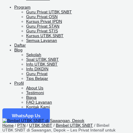
Program
Guru Privat UTBK SNBT
Guru Privat OSN
Kursus Privat IPDN
Guru Privat STAN
Guru Privat STIS
Kursus UTBK SNBT
Semua Layanan
Daftar
Blog
Sekolah
Soal UTBK SNBT
Info UTBK SNBT
Info DIKDIN
Guru Privat
Tips Belajar
Profil
About Us
Testimoni
Biaya
FAQ Layanan
Kontak Kami
WhatsApp Us
Home
/
PTN
/
UTBK SNBT
/
Bimbel UTBK SNBT
/ Bimbel
UTBK SNBT di Sawangan, Depok – Les Privat Intensif untuk