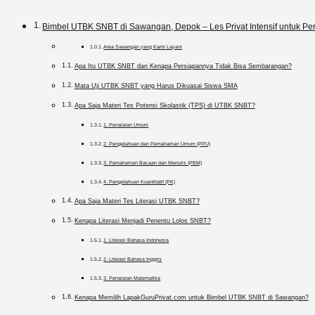
Bimbel UTBK SNBT di Sawangan, Depok – Les Privat Intensif untuk P
Area Sawangan yang Kami Layani
Apa Itu UTBK SNBT dan Kenapa Persiapannya Tidak Bisa Sembarangan?
Mata Uji UTBK SNBT yang Harus Dikuasai Siswa SMA
Apa Saja Materi Tes Potensi Skolastik (TPS) di UTBK SNBT?
1. Penalaran Umum
2. Pengetahuan dan Pemahaman Umum (PPU)
3. Pemahaman Bacaan dan Menulis (PBM)
4. Pengetahuan Kuantitatif (PK)
Apa Saja Materi Tes Literasi UTBK SNBT?
Kenapa Literasi Menjadi Penentu Lolos SNBT?
1. Literasi Bahasa Indonesia
2. Literasi Bahasa Inggris
3. Penalaran Matematika
Kenapa Memilih LapakGuruPrivat.com untuk Bimbel UTBK SNBT di Sawangan?