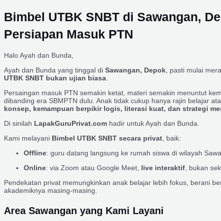
Bimbel UTBK SNBT di Sawangan, Depo
Persiapan Masuk PTN
Halo Ayah dan Bunda,
Ayah dan Bunda yang tinggal di
Sawangan, Depok
, pasti mulai me
UTBK SNBT bukan ujian biasa
.
Persaingan masuk PTN semakin ketat, materi semakin menuntut kem
dibanding era SBMPTN dulu. Anak tidak cukup hanya rajin belajar a
konsep, kemampuan berpikir logis, literasi kuat, dan strategi m
Di sinilah
LapakGuruPrivat.com
hadir untuk Ayah dan Bunda.
Kami melayani
Bimbel UTBK SNBT secara privat
, baik:
Offline
: guru datang langsung ke rumah siswa di wilayah Sa
Online
: via Zoom atau Google Meet,
live interaktif
, bukan se
Pendekatan privat memungkinkan anak belajar lebih fokus, berani
akademiknya masing-masing.
Area Sawangan yang Kami Layani