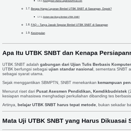
Keunggulan Utama LapakGuruPrivat.com
Berapa Harga Layanan Bimbel UTBK SNBT di Sawangan, Depok?
Sistem dan Biaya Bimbel UTBK SNBT
FAQ – Tanya Jawab Seputar Bimbel UTBK SNBT di Sawangan
Kesimpulan
Apa Itu UTBK SNBT dan Kenapa Persiapan
UTBK SNBT adalah
gabungan dari Ujian Tulis Berbasis Kompute
UTBK berfungsi sebagai
ujian standar nasional
, sementara SNBT 
sebagai syarat utama.
Sejak menggantikan SBMPTN, SNBT menekankan
kemampuan penal
Menurut riset dari
Pusat Asesmen Pendidikan, Kemdikbudristek
(2
kesiapan mahasiswa menghadapi perkuliahan dibanding tes berbasis
Artinya,
belajar UTBK SNBT harus tepat metode
, bukan sekadar ba
Mata Uji UTBK SNBT yang Harus Dikuasai