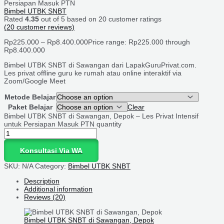
Persiapan Masuk PTN
Bimbel UTBK SNBT
Rated
4.35
out of 5 based on
20
customer ratings
(
20
customer reviews)
Rp
225.000
–
Rp
8.400.000
Price range: Rp225.000 through
Rp8.400.000
Bimbel UTBK SNBT di Sawangan dari LapakGuruPrivat.com.
Les privat offline guru ke rumah atau online interaktif via
Zoom/Google Meet
Metode Belajar
Paket Belajar
Clear
Bimbel UTBK SNBT di Sawangan, Depok – Les Privat Intensif
untuk Persiapan Masuk PTN quantity
Konsultasi Via WA
SKU:
N/A
Category:
Bimbel UTBK SNBT
Description
Additional information
Reviews (20)
Bimbel UTBK SNBT di Sawangan, Depok