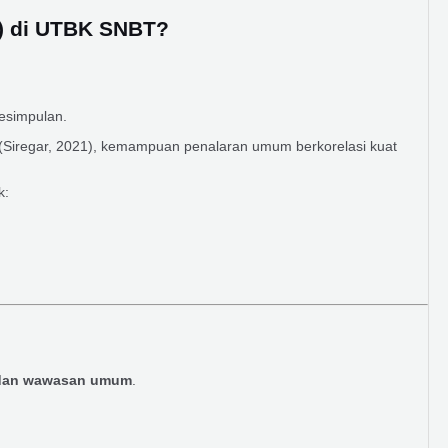
S) di UTBK SNBT?
kesimpulan.
(Siregar, 2021), kemampuan penalaran umum berkorelasi kuat
k:
dan wawasan umum
.