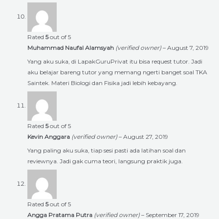
Rated
5
out of 5
Muhammad Naufal Alamsyah
(verified owner)
–
August 7, 2019
Yang aku suka, di LapakGuruPrivat itu bisa request tutor. Jadi
aku belajar bareng tutor yang memang ngerti banget soal TKA
Saintek. Materi Biologi dan Fisika jadi lebih kebayang.
Rated
5
out of 5
Kevin Anggara
(verified owner)
–
August 27, 2019
Yang paling aku suka, tiap sesi pasti ada latihan soal dan
reviewnya. Jadi gak cuma teori, langsung praktik juga.
Rated
5
out of 5
Angga Pratama Putra
(verified owner)
–
September 17, 2019