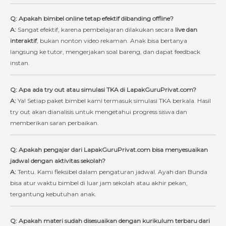
Q: Apakah bimbel online tetap efektif dibanding offline?
A:
Sangat efektif, karena pembelajaran dilakukan secara
live dan
interaktif
, bukan nonton video rekaman. Anak bisa bertanya
langsung ke tutor, mengerjakan soal bareng, dan dapat feedback
instan.
Q: Apa ada try out atau simulasi TKA di LapakGuruPrivat.com?
A:
Ya! Setiap paket bimbel kami termasuk simulasi TKA berkala. Hasil
try out akan dianalisis untuk mengetahui progress siswa dan
memberikan saran perbaikan.
Q: Apakah pengajar dari LapakGuruPrivat.com bisa menyesuaikan
jadwal dengan aktivitas sekolah?
A:
Tentu. Kami fleksibel dalam pengaturan jadwal. Ayah dan Bunda
bisa atur waktu bimbel di luar jam sekolah atau akhir pekan,
tergantung kebutuhan anak.
Q: Apakah materi sudah disesuaikan dengan kurikulum terbaru dari