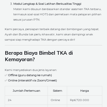
Modul Lengkap & Soal Latihan Berkualitas Tinggi
Materi kami disusun berdasarkan standar asesmen TKA terbaru,
termasuk soal-soal HOTS dan pemetaan mata pelajaran pilihan
sesuai jurusan PTN.
Kami percaya, persiapan terbaik datang dari bimbingan yang tepat.
Ayah dan Bunda tak perlu khawatir, kami akan dampingi anak
sampai siap menghadapi TKA dengan percaya diri!
Berapa Biaya Bimbel TKA di
Kemayoran?
Kami menyediakan dua jenis layanan:
✅
Offline (guru datang ke rumah)
✅
Online (interaktif via Zoom/Gmeet)
Jumlah Pertemuan
Sistem
Harga
24
Online
Rp6.720.000