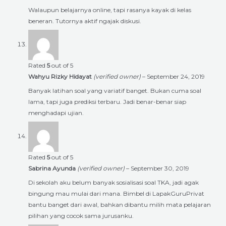
Walaupun belajarnya online, tapi rasanya kayak di kelas
beneran. Tutornya aktif ngajak diskusi.
Rated
5
out of 5
Wahyu Rizky Hidayat
(verified owner)
–
September 24, 2019
Banyak latihan soal yang variatif banget. Bukan cuma soal
lama, tapi juga prediksi terbaru. Jadi benar-benar siap
menghadapi ujian.
Rated
5
out of 5
Sabrina Ayunda
(verified owner)
–
September 30, 2019
Di sekolah aku belum banyak sosialisasi soal TKA, jadi agak
bingung mau mulai dari mana. Bimbel di LapakGuruPrivat
bantu banget dari awal, bahkan dibantu milih mata pelajaran
pilihan yang cocok sama jurusanku.