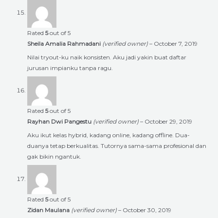
Rated
5
out of 5
Sheila Amalia Rahmadani
(verified owner)
–
October 7, 2019
Nilai tryout-ku naik konsisten. Aku jadi yakin buat daftar
jurusan impianku tanpa ragu.
Rated
5
out of 5
Rayhan Dwi Pangestu
(verified owner)
–
October 29, 2019
Aku ikut kelas hybrid, kadang online, kadang offline. Dua-
duanya tetap berkualitas. Tutornya sama-sama profesional dan
gak bikin ngantuk.
Rated
5
out of 5
Zidan Maulana
(verified owner)
–
October 30, 2019