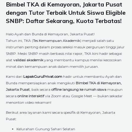
Bimbel TKA di Kemayoran, Jakarta Pusat
dengan Tutor Terbaik Untuk Siswa Eligible
SNBP: Daftar Sekarang, Kuota Terbatas!
Halo Ayah dan Bunda di Kemayoran, Jakarta Pusat!
Tahun ini, TKA (
Tes Kemampuan Akademik
) menjadi salah satu
instrumen penting dalam proses seleksi masuk perguruan tinggi jalur
SNBP. Meski SNBP masih berbasis nilai rapor, TKA kini hadir sebagai
alat
validasi akademik
yang membantu kampus menilai kecocokan
minat dan kemampuan anak dalam memilih jurusan.
Kami dari
LapakGuruPrivat.com
hadir untuk membantu Ayah dan
Bunda mempersiapkan anak mengikuti
Bimbel TKA di Kemayoran,
Jakarta Pusat
, baik secara
offline langsung ke rumah siswa
maupun
secara
online interaktif
via Zoom atau Google Meet — bukan sekadar
menonton video rekaman!
Berikut area layanan kami secara spesifik di Kemayoran, Jakarta
Pusat:
Kelurahan Gunung Sahari Selatan