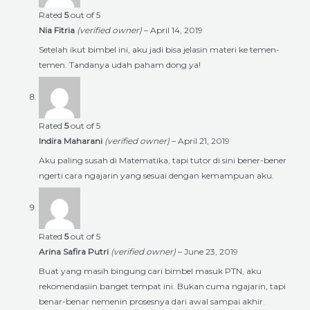
Rated
5
out of 5
Nia Fitria
(verified owner)
–
April 14, 2019
Setelah ikut bimbel ini, aku jadi bisa jelasin materi ke temen-
temen. Tandanya udah paham dong ya!
Rated
5
out of 5
Indira Maharani
(verified owner)
–
April 21, 2019
Aku paling susah di Matematika, tapi tutor di sini bener-bener
ngerti cara ngajarin yang sesuai dengan kemampuan aku.
Rated
5
out of 5
Arina Safira Putri
(verified owner)
–
June 23, 2019
Buat yang masih bingung cari bimbel masuk PTN, aku
rekomendasiin banget tempat ini. Bukan cuma ngajarin, tapi
benar-benar nemenin prosesnya dari awal sampai akhir.