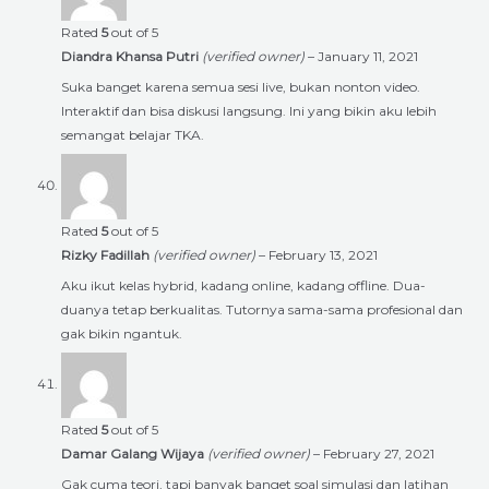
Rated
5
out of 5
Diandra Khansa Putri
(verified owner)
–
January 11, 2021
Suka banget karena semua sesi live, bukan nonton video.
Interaktif dan bisa diskusi langsung. Ini yang bikin aku lebih
semangat belajar TKA.
Rated
5
out of 5
Rizky Fadillah
(verified owner)
–
February 13, 2021
Aku ikut kelas hybrid, kadang online, kadang offline. Dua-
duanya tetap berkualitas. Tutornya sama-sama profesional dan
gak bikin ngantuk.
Rated
5
out of 5
Damar Galang Wijaya
(verified owner)
–
February 27, 2021
Gak cuma teori, tapi banyak banget soal simulasi dan latihan