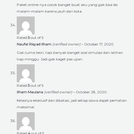
Paket online-nya cocok banget buat aku yang gak bisa les
malam-malam karena jauh dari kota.
Rated
5
out of 5
Naufal Risyad Ilham
(verified owner)
–
October 17, 2020
Gak cuma teori, tapi banyak banget soal simulasi dan latihan
tiap minggu. Jadi gak kaget pas ujian.
Rated
5
out of 5
Ilham Maulana
(verified owner)
–
October 28, 2020
Kelasnya eksklusif dan dibatasi, jadi setiap siswa dapet perhatian
maksimal.
Rated
4
out of 5