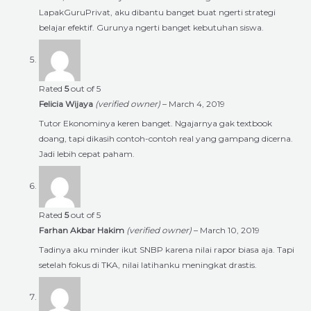
LapakGuruPrivat, aku dibantu banget buat ngerti strategi
belajar efektif. Gurunya ngerti banget kebutuhan siswa.
Rated
5
out of 5
Felicia Wijaya
(verified owner)
–
March 4, 2019
Tutor Ekonominya keren banget. Ngajarnya gak textbook
doang, tapi dikasih contoh-contoh real yang gampang dicerna.
Jadi lebih cepat paham.
Rated
5
out of 5
Farhan Akbar Hakim
(verified owner)
–
March 10, 2019
Tadinya aku minder ikut SNBP karena nilai rapor biasa aja. Tapi
setelah fokus di TKA, nilai latihanku meningkat drastis.