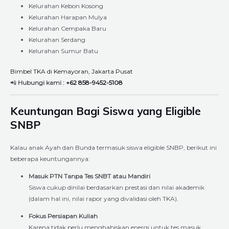
Kelurahan Kebon Kosong
Kelurahan Harapan Mulya
Kelurahan Cempaka Baru
Kelurahan Serdang
Kelurahan Sumur Batu
Bimbel TKA di Kemayoran, Jakarta Pusat
📲
Hubungi kami :
+62 858-9452-5108
Keuntungan Bagi Siswa yang Eligible
SNBP
Kalau anak Ayah dan Bunda termasuk siswa eligible SNBP, berikut ini
beberapa keuntungannya:
Masuk PTN Tanpa Tes SNBT atau Mandiri
Siswa cukup dinilai berdasarkan prestasi dan nilai akademik
(dalam hal ini, nilai rapor yang divalidasi oleh TKA).
Fokus Persiapan Kuliah
Karena tidak perlu menghabiskan energi untuk tes masuk