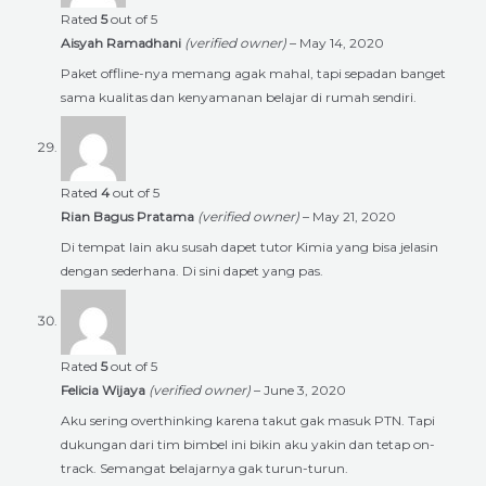
Rated
5
out of 5
Aisyah Ramadhani
(verified owner)
–
May 14, 2020
Paket offline-nya memang agak mahal, tapi sepadan banget
sama kualitas dan kenyamanan belajar di rumah sendiri.
Rated
4
out of 5
Rian Bagus Pratama
(verified owner)
–
May 21, 2020
Di tempat lain aku susah dapet tutor Kimia yang bisa jelasin
dengan sederhana. Di sini dapet yang pas.
Rated
5
out of 5
Felicia Wijaya
(verified owner)
–
June 3, 2020
Aku sering overthinking karena takut gak masuk PTN. Tapi
dukungan dari tim bimbel ini bikin aku yakin dan tetap on-
track. Semangat belajarnya gak turun-turun.