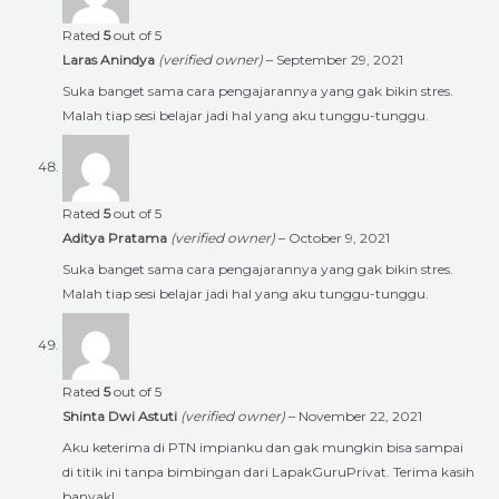
Rated
5
out of 5
Laras Anindya
(verified owner)
–
September 29, 2021
Suka banget sama cara pengajarannya yang gak bikin stres.
Malah tiap sesi belajar jadi hal yang aku tunggu-tunggu.
Rated
5
out of 5
Aditya Pratama
(verified owner)
–
October 9, 2021
Suka banget sama cara pengajarannya yang gak bikin stres.
Malah tiap sesi belajar jadi hal yang aku tunggu-tunggu.
Rated
5
out of 5
Shinta Dwi Astuti
(verified owner)
–
November 22, 2021
Aku keterima di PTN impianku dan gak mungkin bisa sampai
di titik ini tanpa bimbingan dari LapakGuruPrivat. Terima kasih
banyak!