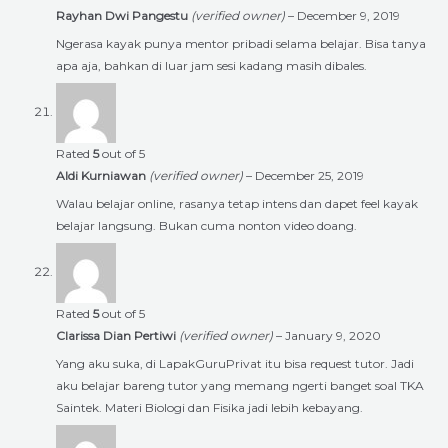
Rayhan Dwi Pangestu
(verified owner)
–
December 9, 2019
Ngerasa kayak punya mentor pribadi selama belajar. Bisa tanya
apa aja, bahkan di luar jam sesi kadang masih dibales.
Rated
5
out of 5
Aldi Kurniawan
(verified owner)
–
December 25, 2019
Walau belajar online, rasanya tetap intens dan dapet feel kayak
belajar langsung. Bukan cuma nonton video doang.
Rated
5
out of 5
Clarissa Dian Pertiwi
(verified owner)
–
January 9, 2020
Yang aku suka, di LapakGuruPrivat itu bisa request tutor. Jadi
aku belajar bareng tutor yang memang ngerti banget soal TKA
Saintek. Materi Biologi dan Fisika jadi lebih kebayang.