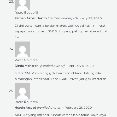
Rated
5
out of 5
Farhan Akbar Hakim
(verified owner)
–
January 25, 2020
Di sini bukan cuma belajar materi, tapi juga dikasih mindset
supaya bisa survive di SNBP. Itu yang paling membekas buat
aku.
Rated
5
out of 5
Dinda Maharani
(verified owner)
–
February 5, 2020
Materi SNBP sekarang gak bisa diremehkan. Untung ada
bimbingan intensif dari LapakGuruPrivat, jadi gak keteteran.
Rated
5
out of 5
Husein Arsyad
(verified owner)
–
February 21, 2020
Aku ikut yang offline di rumah karena lebih fokus. Kakaknya