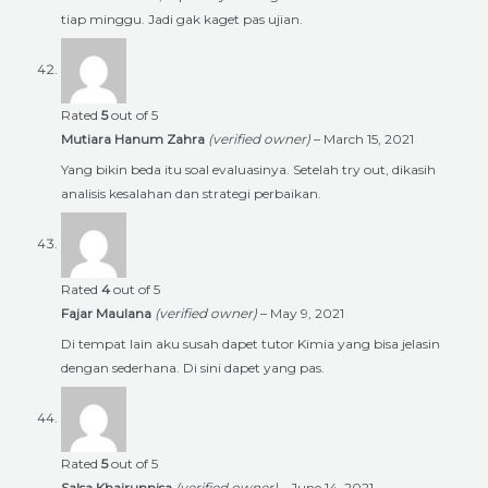
tiap minggu. Jadi gak kaget pas ujian.
Rated
5
out of 5
Mutiara Hanum Zahra
(verified owner)
–
March 15, 2021
Yang bikin beda itu soal evaluasinya. Setelah try out, dikasih
analisis kesalahan dan strategi perbaikan.
Rated
4
out of 5
Fajar Maulana
(verified owner)
–
May 9, 2021
Di tempat lain aku susah dapet tutor Kimia yang bisa jelasin
dengan sederhana. Di sini dapet yang pas.
Rated
5
out of 5
Salsa Khairunnisa
(verified owner)
–
June 14, 2021