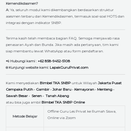
Kemendikdasmen?
A:
Ya, seluruh modul kami dikembangkan berdasarkan struktur
asesmen terbaru dari Kemendikdasmen, termasuk soal-soal HOTS dan
integrasi dengan indikator SNBP.
Terima kasih telah membaca bagian FAQ. Semoga menjawab rasa
penasaran Ayah dan Bunda. Jika masih ada pertanyaan, tim kami
siap membantu lewat WhatsApp atau form pendaftaran.
📲
Hubungi kami :
+62 858-9452-5108
🌐
Kunjungi website kami:
LapakGuruPrivat.com
Kami menyediakan
Bimbel TKA SNBP
untuk Wilayah
Jakarta Pusat
Cempaka Putih
•
Gambir
•
Johar Baru
•
Kemayoran
•
Menteng
•
Sawah Besar
•
Senen
•
Tanah Abang
atau bisa juga ambil
Bimbel TKA SNBP Online
Offline Guru Les Privat ke Rumah Siswa,
Metode Belajar
Online via Zoom