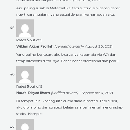
Aku paling susah di Matematika, tapi tutor di sini bener-bener
ngerti cara ngajarin yang sesuai dengan kemampuan aku.
Rated
5
out of 5
Wildan Akbar Fadillah
(verified owner)
–
August 20, 2021
Yang paling berkesan, aku bisa tanya kapan aja via WA dan
tetap direspons tutor-nya. Bener-bener profesional dan peduli.
Rated
5
out of 5
Naufal Risyad Ilham
(verified owner)
–
September 4, 2021
Di tempat lain, kadang kita cuma dikasih materi. Tapi di sini,
aku dibimbing dari strategi belajar sampai mental menghadapi
seleksi. Komplit!