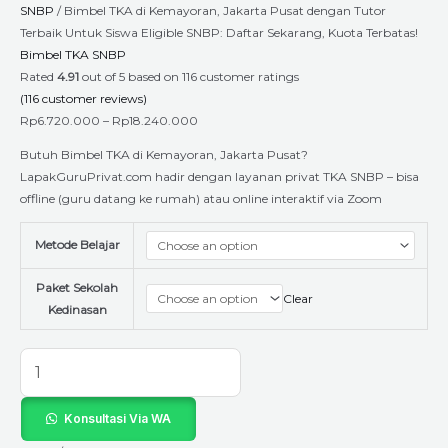
SNBP
/ Bimbel TKA di Kemayoran, Jakarta Pusat dengan Tutor
Terbaik Untuk Siswa Eligible SNBP: Daftar Sekarang, Kuota Terbatas!
Bimbel TKA SNBP
Rated
4.91
out of 5 based on
116
customer ratings
(
116
customer reviews)
Rp
6.720.000
–
Rp
18.240.000
Butuh Bimbel TKA di Kemayoran, Jakarta Pusat?
LapakGuruPrivat.com hadir dengan layanan privat TKA SNBP – bisa
offline (guru datang ke rumah) atau online interaktif via Zoom
Metode Belajar
Paket Sekolah
Clear
Kedinasan
Konsultasi Via WA