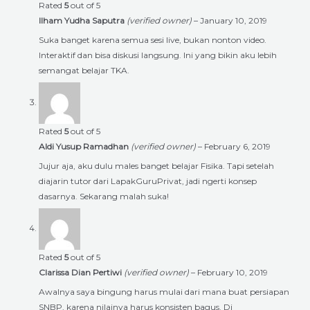
Rated
5
out of 5
Ilham Yudha Saputra
(verified owner)
–
January 10, 2019
Suka banget karena semua sesi live, bukan nonton video.
Interaktif dan bisa diskusi langsung. Ini yang bikin aku lebih
semangat belajar TKA.
Rated
5
out of 5
Aldi Yusup Ramadhan
(verified owner)
–
February 6, 2019
Jujur aja, aku dulu males banget belajar Fisika. Tapi setelah
diajarin tutor dari LapakGuruPrivat, jadi ngerti konsep
dasarnya. Sekarang malah suka!
Rated
5
out of 5
Clarissa Dian Pertiwi
(verified owner)
–
February 10, 2019
Awalnya saya bingung harus mulai dari mana buat persiapan
SNBP, karena nilainya harus konsisten bagus. Di