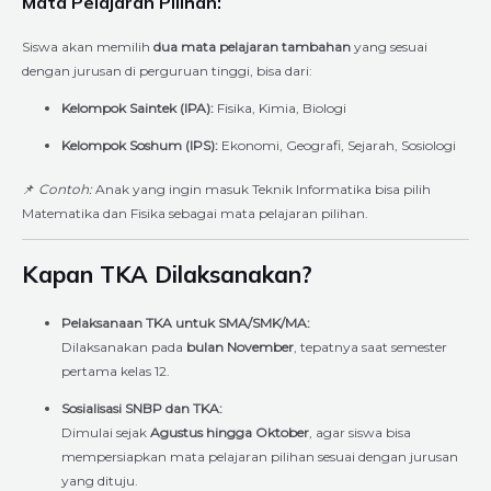
Mata Pelajaran Pilihan:
Siswa akan memilih
dua mata pelajaran tambahan
yang sesuai
dengan jurusan di perguruan tinggi, bisa dari:
Kelompok Saintek (IPA):
Fisika, Kimia, Biologi
Kelompok Soshum (IPS):
Ekonomi, Geografi, Sejarah, Sosiologi
📌
Contoh:
Anak yang ingin masuk Teknik Informatika bisa pilih
Matematika dan Fisika sebagai mata pelajaran pilihan.
Kapan TKA Dilaksanakan?
Pelaksanaan TKA untuk SMA/SMK/MA:
Dilaksanakan pada
bulan November
, tepatnya saat semester
pertama kelas 12.
Sosialisasi SNBP dan TKA:
Dimulai sejak
Agustus hingga Oktober
, agar siswa bisa
mempersiapkan mata pelajaran pilihan sesuai dengan jurusan
yang dituju.