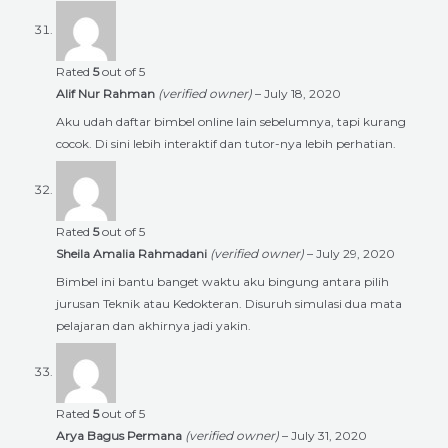
Rated
5
out of 5
Alif Nur Rahman
(verified owner)
–
July 18, 2020
Aku udah daftar bimbel online lain sebelumnya, tapi kurang
cocok. Di sini lebih interaktif dan tutor-nya lebih perhatian.
Rated
5
out of 5
Sheila Amalia Rahmadani
(verified owner)
–
July 29, 2020
Bimbel ini bantu banget waktu aku bingung antara pilih
jurusan Teknik atau Kedokteran. Disuruh simulasi dua mata
pelajaran dan akhirnya jadi yakin.
Rated
5
out of 5
Arya Bagus Permana
(verified owner)
–
July 31, 2020