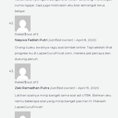
cuma ngajar, tapi juga motivasiin aku biar semangat terus
belajar.
Rated
5
out of 5
Nasywa Fadilah Putri
(verified owner)
–
April 8, 2020
Orang tuaku awalnya ragu soal bimbel online. Tapi setelah lihat
progress-ku di LapakGuruPrivat.com, mereka jadi percaya dan
dukung penuh.
Rated
5
out of 5
Zaki Ramadhan Putra
(verified owner)
–
April 19, 2020
Latihan soalnya mirip banget sama soal asli UTBK. Bahkan aku
nemu beberapa soal yang mirip banget pas hari H. Makasih
LapakGuruPrivat!