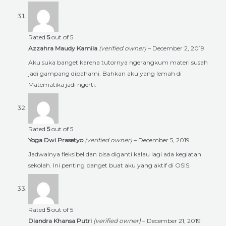
Rated
5
out of 5
Azzahra Maudy Kamila
(verified owner)
–
December 2, 2019
Aku suka banget karena tutornya ngerangkum materi susah
jadi gampang dipahami. Bahkan aku yang lemah di
Matematika jadi ngerti.
Rated
5
out of 5
Yoga Dwi Prasetyo
(verified owner)
–
December 5, 2019
Jadwalnya fleksibel dan bisa diganti kalau lagi ada kegiatan
sekolah. Ini penting banget buat aku yang aktif di OSIS.
Rated
5
out of 5
Diandra Khansa Putri
(verified owner)
–
December 21, 2019