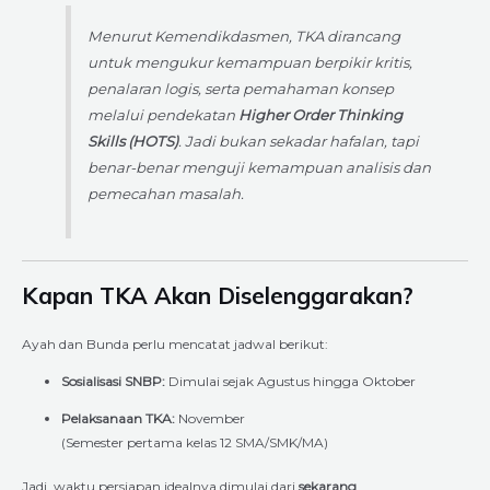
Menurut Kemendikdasmen, TKA dirancang
untuk mengukur kemampuan berpikir kritis,
penalaran logis, serta pemahaman konsep
melalui pendekatan
Higher Order Thinking
Skills (HOTS)
. Jadi bukan sekadar hafalan, tapi
benar-benar menguji kemampuan analisis dan
pemecahan masalah.
Kapan TKA Akan Diselenggarakan?
Ayah dan Bunda perlu mencatat jadwal berikut:
Sosialisasi SNBP:
Dimulai sejak Agustus hingga Oktober
Pelaksanaan TKA:
November
(Semester pertama kelas 12 SMA/SMK/MA)
Jadi, waktu persiapan idealnya dimulai dari
sekarang
.