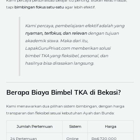
Kami percaya personalisasi belajar itu penting. Bukan kelas massal,
tapi
bimbingan fokus satu-satu
agar lebih efektif.
Kami percaya, pembelajaran efektif adalah yang
nyaman, terfokus, dan relevan
dengan tujuan
akademik siswa. Maka dari itu,
LapakGuruPrivat.com memberikan solusi
bimbel TKA yang fleksibel, personal, dan
hasilnya bisa dirasakan langsung.
Berapa Biaya Bimbel TKA di Bekasi?
Kami menawarkan dua pilihan sistem bimbingan, dengan harga
transparan dan fleksibel sesuai kebutuhan Ayah dan Bunda:
Jumlah Pertemuan
Sistem
Harga
24 Pertemuan
Online
Rp6.720.000