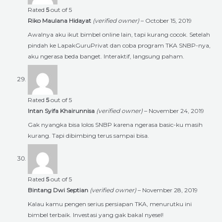
Rated
5
out of 5
Riko Maulana Hidayat
(verified owner)
–
October 15, 2019
Awalnya aku ikut bimbel online lain, tapi kurang cocok. Setelah
pindah ke LapakGuruPrivat dan coba program TKA SNBP-nya,
aku ngerasa beda banget. Interaktif, langsung paham.
Rated
5
out of 5
Intan Syifa Khairunnisa
(verified owner)
–
November 24, 2019
Gak nyangka bisa lolos SNBP karena ngerasa basic-ku masih
kurang. Tapi dibimbing terus sampai bisa.
Rated
5
out of 5
Bintang Dwi Septian
(verified owner)
–
November 28, 2019
Kalau kamu pengen serius persiapan TKA, menurutku ini
bimbel terbaik. Investasi yang gak bakal nyesel!