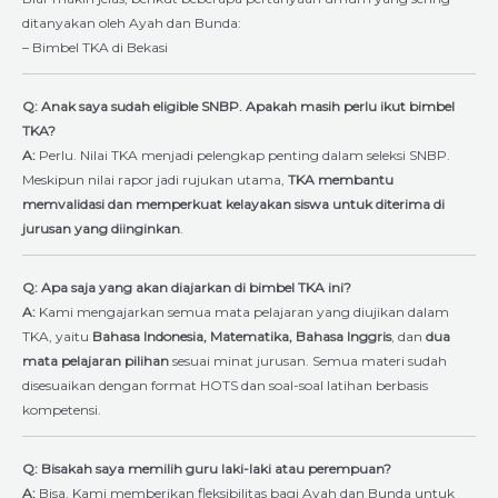
ditanyakan oleh Ayah dan Bunda:
– Bimbel TKA di Bekasi
Q: Anak saya sudah eligible SNBP. Apakah masih perlu ikut bimbel
TKA?
A:
Perlu. Nilai TKA menjadi pelengkap penting dalam seleksi SNBP.
Meskipun nilai rapor jadi rujukan utama,
TKA membantu
memvalidasi dan memperkuat kelayakan siswa untuk diterima di
jurusan yang diinginkan
.
Q: Apa saja yang akan diajarkan di bimbel TKA ini?
A:
Kami mengajarkan semua mata pelajaran yang diujikan dalam
TKA, yaitu
Bahasa Indonesia, Matematika, Bahasa Inggris
, dan
dua
mata pelajaran pilihan
sesuai minat jurusan. Semua materi sudah
disesuaikan dengan format HOTS dan soal-soal latihan berbasis
kompetensi.
Q: Bisakah saya memilih guru laki-laki atau perempuan?
A:
Bisa. Kami memberikan fleksibilitas bagi Ayah dan Bunda untuk