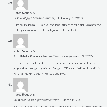
Rated
5
out of 5
Felicia Wijaya
(verified owner)
–
February 15, 2020
Bimbel ini beda. Bukan cuma ngajarin materi, tapi juga strategi
milih jurusan dan mata pelajaran pilihan TKA.
Rated
5
out of 5
Putri Meilia Khairunnisa
(verified owner)
–
March 3, 2020
Belajar di sini tuh beda. Tutor-tutornya gak cuma pintar, tapi
juga sabar banget ngajarin. Target UTBK aku jadi lebih realistis
karena makin paham konsep soalnya.
Rated
5
out of 5
Laila Nur Azizah
(verified owner)
–
March 13, 2020
Kakak tutornya ngerti banget arah SNBP sekarang. Mereka gak