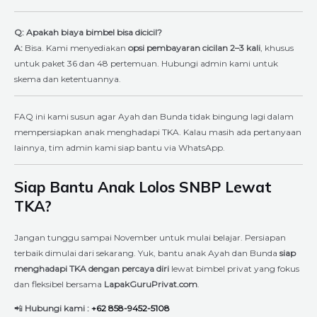
Q: Apakah biaya bimbel bisa dicicil?
A:
Bisa. Kami menyediakan
opsi pembayaran cicilan 2–3 kali
, khusus
untuk paket 36 dan 48 pertemuan. Hubungi admin kami untuk
skema dan ketentuannya.
FAQ ini kami susun agar Ayah dan Bunda tidak bingung lagi dalam
mempersiapkan anak menghadapi TKA. Kalau masih ada pertanyaan
lainnya, tim admin kami siap bantu via WhatsApp.
Siap Bantu Anak Lolos SNBP Lewat
TKA?
Jangan tunggu sampai November untuk mulai belajar. Persiapan
terbaik dimulai dari sekarang. Yuk, bantu anak Ayah dan Bunda
siap
menghadapi TKA dengan percaya diri
lewat bimbel privat yang fokus
dan fleksibel bersama
LapakGuruPrivat.com
.
📲
Hubungi kami :
+62 858-9452-5108