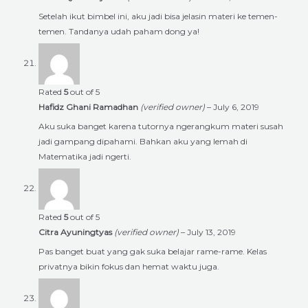
Setelah ikut bimbel ini, aku jadi bisa jelasin materi ke temen-
temen. Tandanya udah paham dong ya!
Rated
5
out of 5
Hafidz Ghani Ramadhan
(verified owner)
–
July 6, 2019
Aku suka banget karena tutornya ngerangkum materi susah
jadi gampang dipahami. Bahkan aku yang lemah di
Matematika jadi ngerti.
Rated
5
out of 5
Citra Ayuningtyas
(verified owner)
–
July 13, 2019
Pas banget buat yang gak suka belajar rame-rame. Kelas
privatnya bikin fokus dan hemat waktu juga.