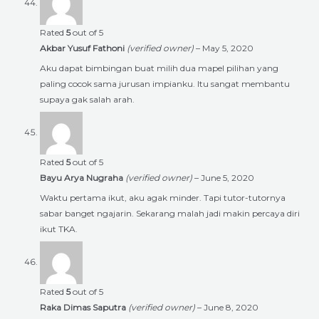
Rated
5
out of 5
Akbar Yusuf Fathoni
(verified owner)
–
May 5, 2020
Aku dapat bimbingan buat milih dua mapel pilihan yang
paling cocok sama jurusan impianku. Itu sangat membantu
supaya gak salah arah.
Rated
5
out of 5
Bayu Arya Nugraha
(verified owner)
–
June 5, 2020
Waktu pertama ikut, aku agak minder. Tapi tutor-tutornya
sabar banget ngajarin. Sekarang malah jadi makin percaya diri
ikut TKA.
Rated
5
out of 5
Raka Dimas Saputra
(verified owner)
–
June 8, 2020