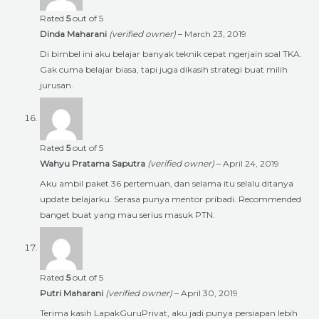
Rated
5
out of 5
Dinda Maharani
(verified owner)
–
March 23, 2019
Di bimbel ini aku belajar banyak teknik cepat ngerjain soal TKA.
Gak cuma belajar biasa, tapi juga dikasih strategi buat milih
jurusan.
Rated
5
out of 5
Wahyu Pratama Saputra
(verified owner)
–
April 24, 2019
Aku ambil paket 36 pertemuan, dan selama itu selalu ditanya
update belajarku. Serasa punya mentor pribadi. Recommended
banget buat yang mau serius masuk PTN.
Rated
5
out of 5
Putri Maharani
(verified owner)
–
April 30, 2019
Terima kasih LapakGuruPrivat, aku jadi punya persiapan lebih