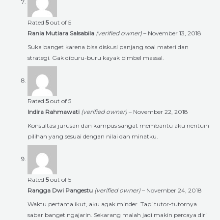
Rated
5
out of 5
Rania Mutiara Salsabila
(verified owner)
–
November 13, 2018
Suka banget karena bisa diskusi panjang soal materi dan
strategi. Gak diburu-buru kayak bimbel massal.
Rated
5
out of 5
Indira Rahmawati
(verified owner)
–
November 22, 2018
Konsultasi jurusan dan kampus sangat membantu aku nentuin
pilihan yang sesuai dengan nilai dan minatku.
Rated
5
out of 5
Rangga Dwi Pangestu
(verified owner)
–
November 24, 2018
Waktu pertama ikut, aku agak minder. Tapi tutor-tutornya
sabar banget ngajarin. Sekarang malah jadi makin percaya diri