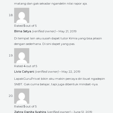
matang dan gak sekadar ngandelin nilai rapor aja.
Rated
5
out of 5
Bima Setya
(verified owner)
–
May 21, 2019
Di tempat lain aku susah dapet tutor Kimia yang bisa jelasin
dengan sederhana. Di sini dapet yang pas.
Rated
4
out of 5
Livia Cahyani
(verified owner)
–
May 22, 2019
LapakGuruPrivat bikin aku makin percaya diri buat ngadepin
SNBT. Gak cuma belajar, tapi juga dibentuk mindset-nya.
Rated
5
out of 5
Zahra Qanita Syahira
(verified owner)
–
June 12, 2019