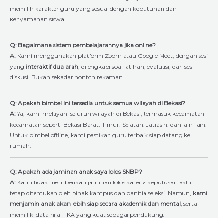
memilih karakter guru yang sesuai dengan kebutuhan dan
kenyamanan siswa.
Q: Bagaimana sistem pembelajarannya jika online?
A:
Kami menggunakan platform Zoom atau Google Meet, dengan sesi
yang
interaktif dua arah
, dilengkapi soal latihan, evaluasi, dan sesi
diskusi. Bukan sekadar nonton rekaman.
Q: Apakah bimbel ini tersedia untuk semua wilayah di Bekasi?
A:
Ya, kami melayani seluruh wilayah di Bekasi, termasuk kecamatan-
kecamatan seperti Bekasi Barat, Timur, Selatan, Jatiasih, dan lain-lain.
Untuk bimbel offline, kami pastikan guru terbaik siap datang ke
rumah.
Q: Apakah ada jaminan anak saya lolos SNBP?
A:
Kami tidak memberikan jaminan lolos karena keputusan akhir
tetap ditentukan oleh pihak kampus dan panitia seleksi. Namun,
kami
menjamin anak akan lebih siap secara akademik dan mental
, serta
memiliki data nilai TKA yang kuat sebagai pendukung.