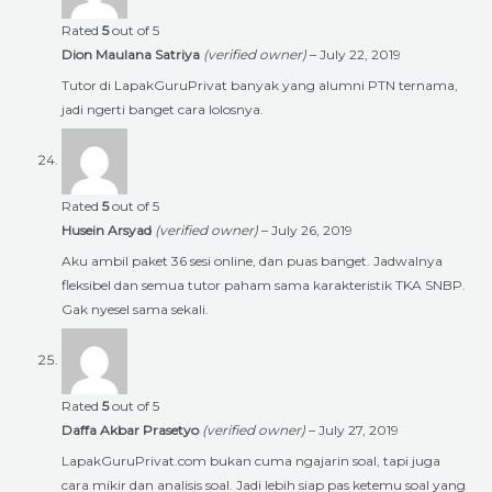
Rated
5
out of 5
Dion Maulana Satriya
(verified owner)
–
July 22, 2019
Tutor di LapakGuruPrivat banyak yang alumni PTN ternama,
jadi ngerti banget cara lolosnya.
Rated
5
out of 5
Husein Arsyad
(verified owner)
–
July 26, 2019
Aku ambil paket 36 sesi online, dan puas banget. Jadwalnya
fleksibel dan semua tutor paham sama karakteristik TKA SNBP.
Gak nyesel sama sekali.
Rated
5
out of 5
Daffa Akbar Prasetyo
(verified owner)
–
July 27, 2019
LapakGuruPrivat.com bukan cuma ngajarin soal, tapi juga
cara mikir dan analisis soal. Jadi lebih siap pas ketemu soal yang