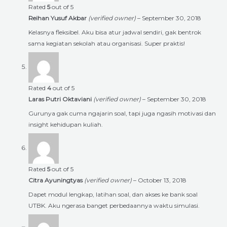
Rated
5
out of 5
Reihan Yusuf Akbar
(verified owner)
–
September 30, 2018
Kelasnya fleksibel. Aku bisa atur jadwal sendiri, gak bentrok
sama kegiatan sekolah atau organisasi. Super praktis!
Rated
4
out of 5
Laras Putri Oktaviani
(verified owner)
–
September 30, 2018
Gurunya gak cuma ngajarin soal, tapi juga ngasih motivasi dan
insight kehidupan kuliah.
Rated
5
out of 5
Citra Ayuningtyas
(verified owner)
–
October 13, 2018
Dapet modul lengkap, latihan soal, dan akses ke bank soal
UTBK. Aku ngerasa banget perbedaannya waktu simulasi.