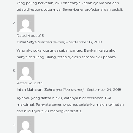
Yang paling berkesan, aku bisa tanya kapan aja via WA dan
tetap direspons tutor-nya. Bener-bener profesional dan peduli.
Rated
4
out of 5
Bima Setya
(verified owner)
–
September 13, 2018
Yang aku suka, gurunya sabar banget. Bahkan kalau aku
nanya berulang-ulang, tetap dijelasin sampai aku paham.
Rated
5
out of 5
Intan Maharani Zahra
(verified owner)
–
September 24, 2018
Ayahku yang daftarin aku, katanya biar persiapan TKA
maksimal. Ternyata bener, progress belajarku makin kelihatan
dan nilai tryout-ku meningkat drastis.