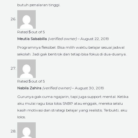
butuh penalaran tinggi.
Rated
5
out of 5
Meutia Salsabilla
(verified owner)
–
August 22, 2019
Programnya fleksibel. Bisa milih waktu belajar sesuai jadwal
sekolah. Jadi gak bentrok dan tetap bisa fokus di dua-duanya.
Rated
5
out of 5
Nabila Zahira
(verified owner)
–
August 30, 2019
Gurunya gak cuma ngajarin, tapi juga support mental. Ketika
aku mulai ragu bisa lolos SNBP atau enggak, mereka selalu
kasih motivasi dan strategi belajar yang realistis. Terbukti, aku
lolos.