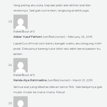
Yang paling aku suka, tiap sesi pasti ada latihan soal dan
reviewnya. Jadi gak cuma teori, langsung praktik juga.
Rated
5
out of 5
Akbar Yusuf Fathoni
(verified owner)
–
February 23, 2019
LapakGuruPrivat.com bantu banget waktu aku bingung milih
prodi. Diskusinya bareng tutor bikin aku lebih kenal passion-ku
sendiri.
Rated
5
out of 5
Nanda Alya Rahmadina
(verified owner)
–
March 21, 2019
Semua soal yang dibahas relevan sama TKA. Jadi belajarnya gak
muter-muter ke mana-mana. Fokus!