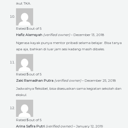
ikut TKA.
Rated
5
out of 5
Hafiz Alamsyah
(verified owner)
–
December 13, 2018
Ngerasa kayak punya mentor pribadi selama belajar. Bisa tanya
apa aja, bahkan di luar jam sesi kadang masih dibales.
Rated
5
out of 5
Zaki Ramadhan Putra
(verified owner)
–
December 25, 2018
Jadwalnya fleksibel, bisa disesuaikan sama kegiatan sekolah dan
ekskul.
Rated
5
out of 5
Arina Safira Putri
(verified owner)
–
January 12, 2019