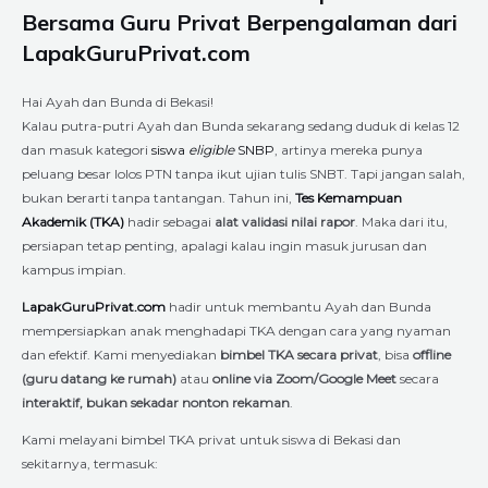
Bersama Guru Privat Berpengalaman dari
LapakGuruPrivat.com
Hai Ayah dan Bunda di Bekasi!
Kalau putra-putri Ayah dan Bunda sekarang sedang duduk di kelas 12
dan masuk kategori
siswa
eligible
SNBP
, artinya mereka punya
peluang besar lolos PTN tanpa ikut ujian tulis SNBT. Tapi jangan salah,
bukan berarti tanpa tantangan. Tahun ini,
Tes Kemampuan
Akademik (TKA)
hadir sebagai
alat validasi nilai rapor
. Maka dari itu,
persiapan tetap penting, apalagi kalau ingin masuk jurusan dan
kampus impian.
LapakGuruPrivat.com
hadir untuk membantu Ayah dan Bunda
mempersiapkan anak menghadapi TKA dengan cara yang nyaman
dan efektif. Kami menyediakan
bimbel TKA secara privat
, bisa
offline
(guru datang ke rumah)
atau
online via Zoom/Google Meet
secara
interaktif, bukan sekadar nonton rekaman
.
Kami melayani bimbel TKA privat untuk siswa di Bekasi dan
sekitarnya, termasuk: