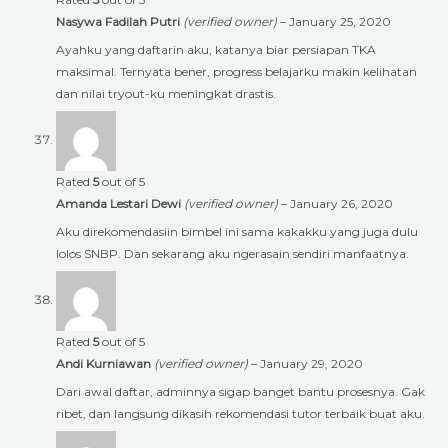
Nasywa Fadilah Putri
(verified owner)
–
January 25, 2020
Ayahku yang daftarin aku, katanya biar persiapan TKA
maksimal. Ternyata bener, progress belajarku makin kelihatan
dan nilai tryout-ku meningkat drastis.
Rated
5
out of 5
Amanda Lestari Dewi
(verified owner)
–
January 26, 2020
Aku direkomendasiin bimbel ini sama kakakku yang juga dulu
lolos SNBP. Dan sekarang aku ngerasain sendiri manfaatnya.
Rated
5
out of 5
Andi Kurniawan
(verified owner)
–
January 29, 2020
Dari awal daftar, adminnya sigap banget bantu prosesnya. Gak
ribet, dan langsung dikasih rekomendasi tutor terbaik buat aku.