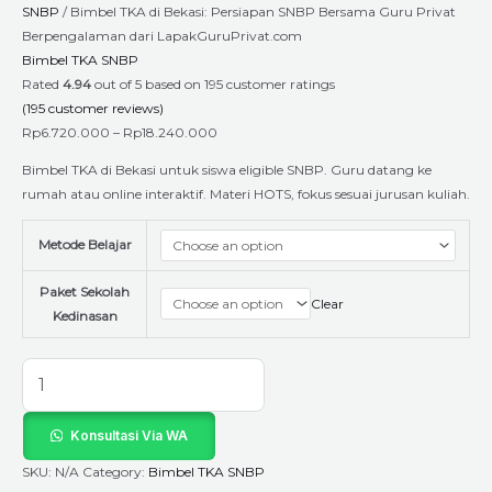
SNBP
/ Bimbel TKA di Bekasi: Persiapan SNBP Bersama Guru Privat
Berpengalaman dari LapakGuruPrivat.com
Bimbel TKA SNBP
Rated
4.94
out of 5 based on
195
customer ratings
(
195
customer reviews)
Rp
6.720.000
–
Rp
18.240.000
Bimbel TKA di Bekasi untuk siswa eligible SNBP. Guru datang ke
rumah atau online interaktif. Materi HOTS, fokus sesuai jurusan kuliah.
Metode Belajar
Paket Sekolah
Clear
Kedinasan
Konsultasi Via WA
SKU:
N/A
Category:
Bimbel TKA SNBP