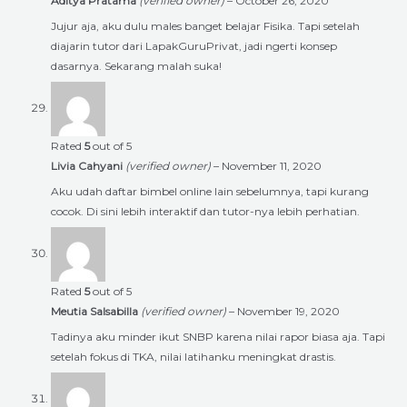
Aditya Pratama
(verified owner)
–
October 26, 2020
Jujur aja, aku dulu males banget belajar Fisika. Tapi setelah
diajarin tutor dari LapakGuruPrivat, jadi ngerti konsep
dasarnya. Sekarang malah suka!
Rated
5
out of 5
Livia Cahyani
(verified owner)
–
November 11, 2020
Aku udah daftar bimbel online lain sebelumnya, tapi kurang
cocok. Di sini lebih interaktif dan tutor-nya lebih perhatian.
Rated
5
out of 5
Meutia Salsabilla
(verified owner)
–
November 19, 2020
Tadinya aku minder ikut SNBP karena nilai rapor biasa aja. Tapi
setelah fokus di TKA, nilai latihanku meningkat drastis.