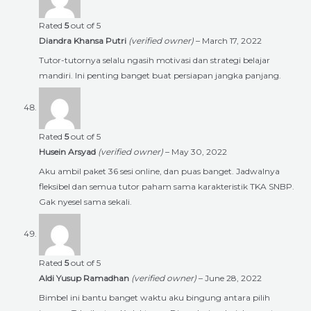
Rated
5
out of 5
Diandra Khansa Putri
(verified owner)
–
March 17, 2022
Tutor-tutornya selalu ngasih motivasi dan strategi belajar
mandiri. Ini penting banget buat persiapan jangka panjang.
Rated
5
out of 5
Husein Arsyad
(verified owner)
–
May 30, 2022
Aku ambil paket 36 sesi online, dan puas banget. Jadwalnya
fleksibel dan semua tutor paham sama karakteristik TKA SNBP.
Gak nyesel sama sekali.
Rated
5
out of 5
Aldi Yusup Ramadhan
(verified owner)
–
June 28, 2022
Bimbel ini bantu banget waktu aku bingung antara pilih