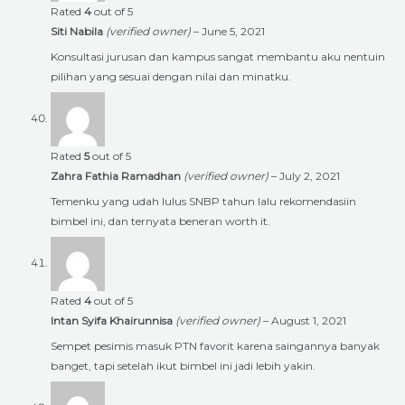
Rated
4
out of 5
Siti Nabila
(verified owner)
–
June 5, 2021
Konsultasi jurusan dan kampus sangat membantu aku nentuin
pilihan yang sesuai dengan nilai dan minatku.
Rated
5
out of 5
Zahra Fathia Ramadhan
(verified owner)
–
July 2, 2021
Temenku yang udah lulus SNBP tahun lalu rekomendasiin
bimbel ini, dan ternyata beneran worth it.
Rated
4
out of 5
Intan Syifa Khairunnisa
(verified owner)
–
August 1, 2021
Sempet pesimis masuk PTN favorit karena saingannya banyak
banget, tapi setelah ikut bimbel ini jadi lebih yakin.