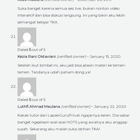
Suka banget karena semua sesi live, bukan nonton video.
Interaktif dan bisa diskusi langsung. Ini yang bikin aku lebih
semangat belajar TKA.
Rated
5
out of 5
Kezia Rani Oktaviani
(verified owner)
–
January 15, 2020
Setelah ikut bimbel ini, aku jadi bisa jelasin materi ke temen-
temen. Tandanya udah paham dong ya!
Rated
5
out of 5
Luthfi Ahmad Maulana
(verified owner)
–
January 22, 2020
Kakak tutor dari LapakGuruPrivat ngajarnya keren. Dia sabar
banget ngejelasin soal-soal HOTS yang awalnya aku anggap
susah. Sekarang aku malah suka latihan TKA!