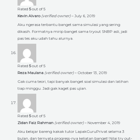
Rated
5
out of 5
Kevin Alvaro
(verified owner)
–
July 6, 2019
Aku ngerasa terbantu banget sama simulasi yang sering
dikasih. Formatnya mirip banget sama tryout SNBP asli, jadi
pas tes aku udah tahu alurnya.
Rated
5
out of 5
Reza Maulana
(verified owner)
–
October 13, 2019
Gak cuma teori, tapi banyak banget soal simulasi dan latihan
tiap minggu. Jadi gak kaget pas ujian.
Rated
5
out of 5
Zidan Faiz Rahman
(verified owner)
–
November 4, 2019
Aku belajar bareng kakak tutor LapakGuruPrivat selama 3
bulan, dan ternyata progress-nya keliatan banget! Nilai try out-