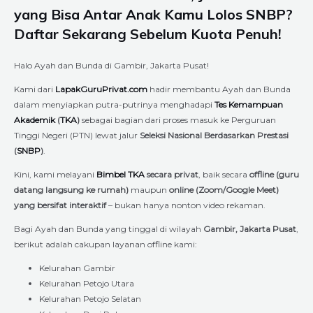
yang Bisa Antar Anak Kamu Lolos SNBP?
Daftar Sekarang Sebelum Kuota Penuh!
Halo Ayah dan Bunda di Gambir, Jakarta Pusat!
Kami dari
LapakGuruPrivat.com
hadir membantu Ayah dan Bunda
dalam menyiapkan putra-putrinya menghadapi
Tes Kemampuan
Akademik
(
TKA
)
sebagai bagian dari proses masuk ke Perguruan
Tinggi Negeri (PTN) lewat jalur
Seleksi Nasional Berdasarkan Prestasi
(
SNBP
)
.
Kini, kami melayani
Bimbel TKA
secara privat
, baik secara
offline (guru
datang langsung ke rumah)
maupun
online (Zoom/Google Meet)
yang bersifat interaktif
– bukan hanya nonton video rekaman.
Bagi Ayah dan Bunda yang tinggal di wilayah
Gambir, Jakarta Pusat
,
berikut adalah cakupan layanan offline kami:
Kelurahan Gambir
Kelurahan Petojo Utara
Kelurahan Petojo Selatan