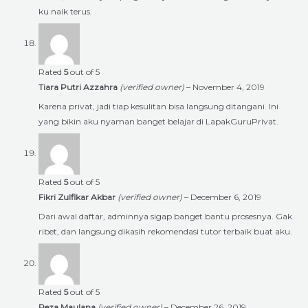
ku naik terus.
Rated
5
out of 5
Tiara Putri Azzahra
(verified owner)
–
November 4, 2019
Karena privat, jadi tiap kesulitan bisa langsung ditangani. Ini
yang bikin aku nyaman banget belajar di LapakGuruPrivat.
Rated
5
out of 5
Fikri Zulfikar Akbar
(verified owner)
–
December 6, 2019
Dari awal daftar, adminnya sigap banget bantu prosesnya. Gak
ribet, dan langsung dikasih rekomendasi tutor terbaik buat aku.
Rated
5
out of 5
Reza Maulana
(verified owner)
–
December 26, 2019