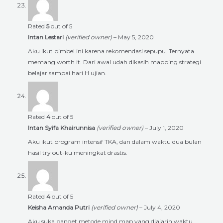
Rated
5
out of 5
Intan Lestari
(verified owner)
–
May 5, 2020
Aku ikut bimbel ini karena rekomendasi sepupu. Ternyata
memang worth it. Dari awal udah dikasih mapping strategi
belajar sampai hari H ujian.
Rated
4
out of 5
Intan Syifa Khairunnisa
(verified owner)
–
July 1, 2020
Aku ikut program intensif TKA, dan dalam waktu dua bulan
hasil try out-ku meningkat drastis.
Rated
4
out of 5
Keisha Amanda Putri
(verified owner)
–
July 4, 2020
Aku suka banget metode mind map yang diajarin waktu