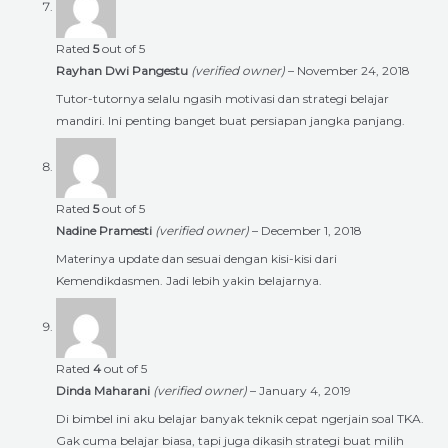
Rated
5
out of 5
Rayhan Dwi Pangestu
(verified owner)
–
November 24, 2018
Tutor-tutornya selalu ngasih motivasi dan strategi belajar
mandiri. Ini penting banget buat persiapan jangka panjang.
Rated
5
out of 5
Nadine Pramesti
(verified owner)
–
December 1, 2018
Materinya update dan sesuai dengan kisi-kisi dari
Kemendikdasmen. Jadi lebih yakin belajarnya.
Rated
4
out of 5
Dinda Maharani
(verified owner)
–
January 4, 2019
Di bimbel ini aku belajar banyak teknik cepat ngerjain soal TKA.
Gak cuma belajar biasa, tapi juga dikasih strategi buat milih