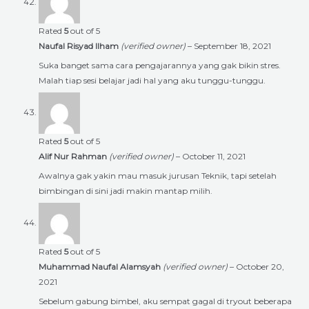
Rated
5
out of 5
Naufal Risyad Ilham
(verified owner)
–
September 18, 2021
Suka banget sama cara pengajarannya yang gak bikin stres.
Malah tiap sesi belajar jadi hal yang aku tunggu-tunggu.
Rated
5
out of 5
Alif Nur Rahman
(verified owner)
–
October 11, 2021
Awalnya gak yakin mau masuk jurusan Teknik, tapi setelah
bimbingan di sini jadi makin mantap milih.
Rated
5
out of 5
Muhammad Naufal Alamsyah
(verified owner)
–
October 20,
2021
Sebelum gabung bimbel, aku sempat gagal di tryout beberapa