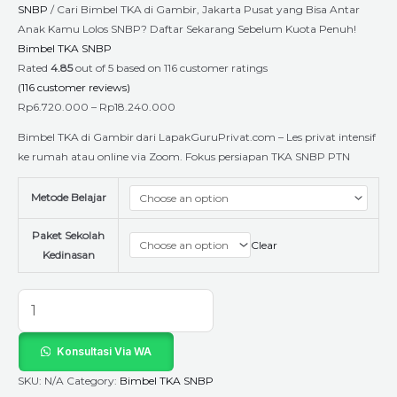
SNBP
/ Cari Bimbel TKA di Gambir, Jakarta Pusat yang Bisa Antar
Anak Kamu Lolos SNBP? Daftar Sekarang Sebelum Kuota Penuh!
Bimbel TKA SNBP
Rated
4.85
out of 5 based on
116
customer ratings
(
116
customer reviews)
Rp
6.720.000
–
Rp
18.240.000
Bimbel TKA di Gambir dari LapakGuruPrivat.com – Les privat intensif
ke rumah atau online via Zoom. Fokus persiapan TKA SNBP PTN
Metode Belajar
Paket Sekolah
Clear
Kedinasan
Konsultasi Via WA
SKU:
N/A
Category:
Bimbel TKA SNBP