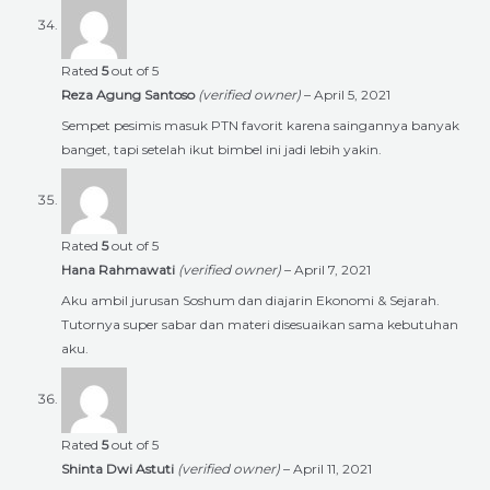
Rated
5
out of 5
Reza Agung Santoso
(verified owner)
–
April 5, 2021
Sempet pesimis masuk PTN favorit karena saingannya banyak
banget, tapi setelah ikut bimbel ini jadi lebih yakin.
Rated
5
out of 5
Hana Rahmawati
(verified owner)
–
April 7, 2021
Aku ambil jurusan Soshum dan diajarin Ekonomi & Sejarah.
Tutornya super sabar dan materi disesuaikan sama kebutuhan
aku.
Rated
5
out of 5
Shinta Dwi Astuti
(verified owner)
–
April 11, 2021