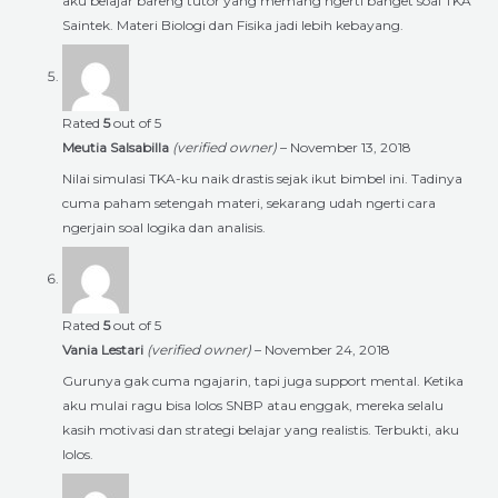
aku belajar bareng tutor yang memang ngerti banget soal TKA
Saintek. Materi Biologi dan Fisika jadi lebih kebayang.
Rated
5
out of 5
Meutia Salsabilla
(verified owner)
–
November 13, 2018
Nilai simulasi TKA-ku naik drastis sejak ikut bimbel ini. Tadinya
cuma paham setengah materi, sekarang udah ngerti cara
ngerjain soal logika dan analisis.
Rated
5
out of 5
Vania Lestari
(verified owner)
–
November 24, 2018
Gurunya gak cuma ngajarin, tapi juga support mental. Ketika
aku mulai ragu bisa lolos SNBP atau enggak, mereka selalu
kasih motivasi dan strategi belajar yang realistis. Terbukti, aku
lolos.