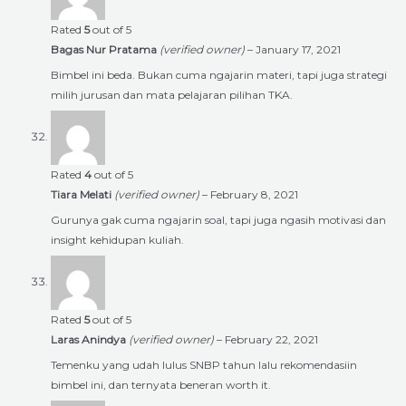
Rated
5
out of 5
Bagas Nur Pratama
(verified owner)
–
January 17, 2021
Bimbel ini beda. Bukan cuma ngajarin materi, tapi juga strategi
milih jurusan dan mata pelajaran pilihan TKA.
Rated
4
out of 5
Tiara Melati
(verified owner)
–
February 8, 2021
Gurunya gak cuma ngajarin soal, tapi juga ngasih motivasi dan
insight kehidupan kuliah.
Rated
5
out of 5
Laras Anindya
(verified owner)
–
February 22, 2021
Temenku yang udah lulus SNBP tahun lalu rekomendasiin
bimbel ini, dan ternyata beneran worth it.