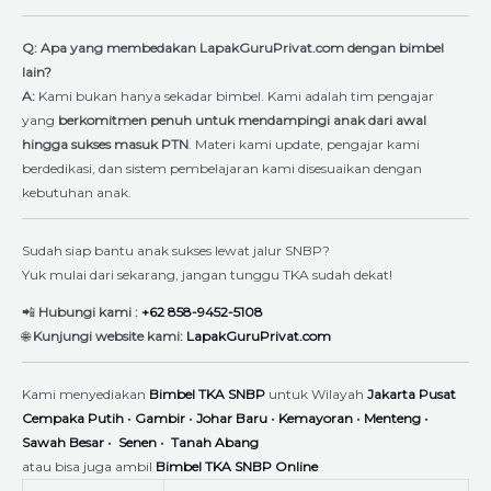
Q: Apa yang membedakan LapakGuruPrivat.com dengan bimbel
lain?
A:
Kami bukan hanya sekadar bimbel. Kami adalah tim pengajar
yang
berkomitmen penuh untuk mendampingi anak dari awal
hingga sukses masuk PTN
. Materi kami update, pengajar kami
berdedikasi, dan sistem pembelajaran kami disesuaikan dengan
kebutuhan anak.
Sudah siap bantu anak sukses lewat jalur SNBP?
Yuk mulai dari sekarang, jangan tunggu TKA sudah dekat!
📲
Hubungi kami :
+62 858-9452-5108
🌐
Kunjungi website kami:
LapakGuruPrivat.com
Kami menyediakan
Bimbel TKA SNBP
untuk Wilayah
Jakarta Pusat
Cempaka Putih
•
Gambir
•
Johar Baru
•
Kemayoran
•
Menteng
•
Sawah Besar
•
Senen
•
Tanah Abang
atau bisa juga ambil
Bimbel TKA SNBP Online