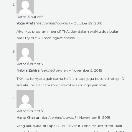
Rated
4
out of 5
Yoga Pratama
(verified owner)
–
October 29, 2018
Aku ikut program intensif TKA, dan dalam waktu dua bulan
hasil try out-ku meningkat drastis.
Rated
5
out of 5
Nabila Zahira
(verified owner)
–
November 5, 2018
TKA itu ternyata gak cuma hafalan, tapi juga butuh strategi. Di
sini aku belajar cara mikir efektif waktu ngerjain soal.
Rated
5
out of 5
Hana Khairunnisa
(verified owner)
–
November 8, 2018
Yang aku suka, di LapakGuruPrivat itu bisa request tutor. Jadi