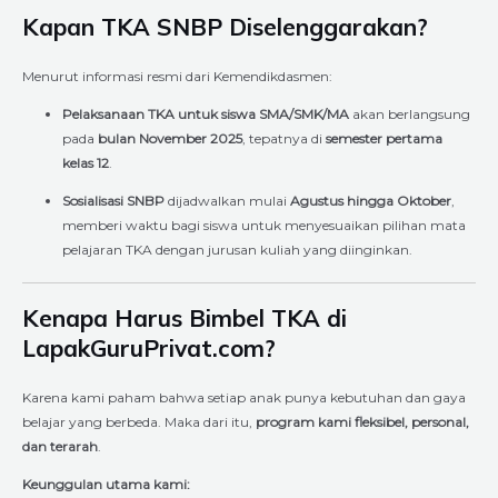
Kapan TKA SNBP Diselenggarakan?
Menurut informasi resmi dari Kemendikdasmen:
Pelaksanaan TKA untuk siswa SMA/SMK/MA
akan berlangsung
pada
bulan November 2025
, tepatnya di
semester pertama
kelas 12
.
Sosialisasi SNBP
dijadwalkan mulai
Agustus hingga Oktober
,
memberi waktu bagi siswa untuk menyesuaikan pilihan mata
pelajaran TKA dengan jurusan kuliah yang diinginkan.
Kenapa Harus Bimbel TKA di
LapakGuruPrivat.com?
Karena kami paham bahwa setiap anak punya kebutuhan dan gaya
belajar yang berbeda. Maka dari itu,
program kami fleksibel, personal,
dan terarah
.
Keunggulan utama kami: