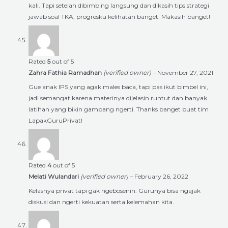
kali. Tapi setelah dibimbing langsung dan dikasih tips strategi
jawab soal TKA, progresku kelihatan banget. Makasih banget!
Rated
5
out of 5
Zahra Fathia Ramadhan
(verified owner)
–
November 27, 2021
Gue anak IPS yang agak males baca, tapi pas ikut bimbel ini,
jadi semangat karena materinya dijelasin runtut dan banyak
latihan yang bikin gampang ngerti. Thanks banget buat tim
LapakGuruPrivat!
Rated
4
out of 5
Melati Wulandari
(verified owner)
–
February 26, 2022
Kelasnya privat tapi gak ngebosenin. Gurunya bisa ngajak
diskusi dan ngerti kekuatan serta kelemahan kita.