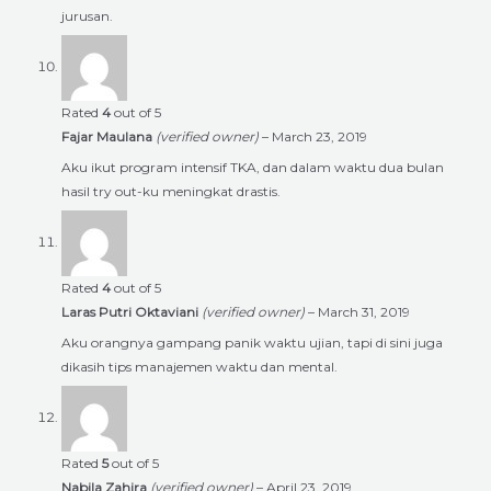
jurusan.
Rated
4
out of 5
Fajar Maulana
(verified owner)
–
March 23, 2019
Aku ikut program intensif TKA, dan dalam waktu dua bulan
hasil try out-ku meningkat drastis.
Rated
4
out of 5
Laras Putri Oktaviani
(verified owner)
–
March 31, 2019
Aku orangnya gampang panik waktu ujian, tapi di sini juga
dikasih tips manajemen waktu dan mental.
Rated
5
out of 5
Nabila Zahira
(verified owner)
–
April 23, 2019