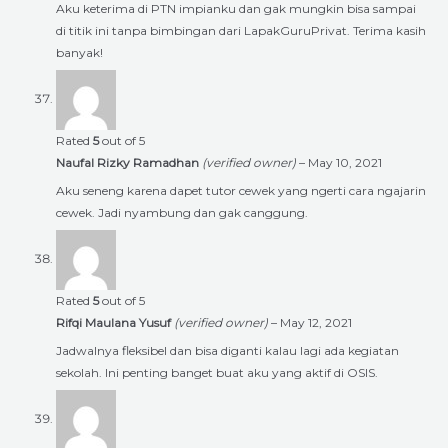
Aku keterima di PTN impianku dan gak mungkin bisa sampai
di titik ini tanpa bimbingan dari LapakGuruPrivat. Terima kasih
banyak!
Rated
5
out of 5
Naufal Rizky Ramadhan
(verified owner)
–
May 10, 2021
Aku seneng karena dapet tutor cewek yang ngerti cara ngajarin
cewek. Jadi nyambung dan gak canggung.
Rated
5
out of 5
Rifqi Maulana Yusuf
(verified owner)
–
May 12, 2021
Jadwalnya fleksibel dan bisa diganti kalau lagi ada kegiatan
sekolah. Ini penting banget buat aku yang aktif di OSIS.