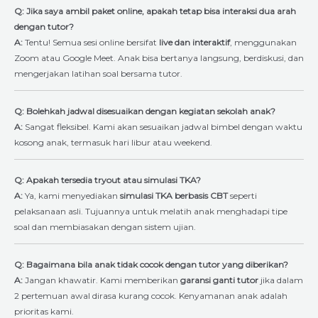
Q: Jika saya ambil paket online, apakah tetap bisa interaksi dua arah
dengan tutor?
A:
Tentu! Semua sesi online bersifat
live dan interaktif
, menggunakan
Zoom atau Google Meet. Anak bisa bertanya langsung, berdiskusi, dan
mengerjakan latihan soal bersama tutor.
Q: Bolehkah jadwal disesuaikan dengan kegiatan sekolah anak?
A:
Sangat fleksibel. Kami akan sesuaikan jadwal bimbel dengan waktu
kosong anak, termasuk hari libur atau weekend.
Q: Apakah tersedia tryout atau simulasi TKA?
A:
Ya, kami menyediakan
simulasi TKA berbasis CBT
seperti
pelaksanaan asli. Tujuannya untuk melatih anak menghadapi tipe
soal dan membiasakan dengan sistem ujian.
Q: Bagaimana bila anak tidak cocok dengan tutor yang diberikan?
A:
Jangan khawatir. Kami memberikan
garansi ganti tutor
jika dalam
2 pertemuan awal dirasa kurang cocok. Kenyamanan anak adalah
prioritas kami.