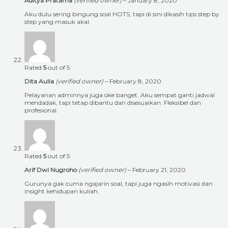
Aditya Pratama
(verified owner)
–
January 8, 2020
Aku dulu sering bingung soal HOTS, tapi di sini dikasih tips step by
step yang masuk akal.
Rated
5
out of 5
Dita Aulia
(verified owner)
–
February 8, 2020
Pelayanan adminnya juga oke banget. Aku sempat ganti jadwal
mendadak, tapi tetap dibantu dan disesuaikan. Fleksibel dan
profesional.
Rated
5
out of 5
Arif Dwi Nugroho
(verified owner)
–
February 21, 2020
Gurunya gak cuma ngajarin soal, tapi juga ngasih motivasi dan
insight kehidupan kuliah.