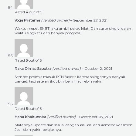
Rated
4
out of 5
Yoga Pratama
(verified owner)
–
September 27, 2021
Waktu mepet SNBT, aku ambil paket kilat. Dan surprisingly, dalam
waktu singkat udah banyak progress.
Rated
5
out of 5
Raka Dimas Saputra
(verified owner)
–
October 2, 2021
Sempet pesimis masuk PTN favorit karena saingannya banyak
banget, tapi setelah ikut bimbel ini jadi lebih yakin.
Rated
5
out of 5
Hana Khairunnisa
(verified owner)
–
December 28, 2021
Materinya update dan sesuai dengan kisi-kisi dari Kemendikdasmen.
Jadi lebih yakin belajarnya.