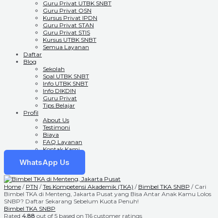
Guru Privat UTBK SNBT
Guru Privat OSN
Kursus Privat IPDN
Guru Privat STAN
Guru Privat STIS
Kursus UTBK SNBT
Semua Layanan
Daftar
Blog
Sekolah
Soal UTBK SNBT
Info UTBK SNBT
Info DIKDIN
Guru Privat
Tips Belajar
Profil
About Us
Testimoni
Biaya
FAQ Layanan
Kontak Kami
WhatsApp Us
Home
/
PTN
/
Tes Kompetensi Akademik (TKA)
/
Bimbel TKA SNBP
/ Cari
Bimbel TKA di Menteng, Jakarta Pusat yang Bisa Antar Anak Kamu Lolos
SNBP? Daftar Sekarang Sebelum Kuota Penuh!
Bimbel TKA SNBP
Rated
4.88
out of 5 based on
116
customer ratings