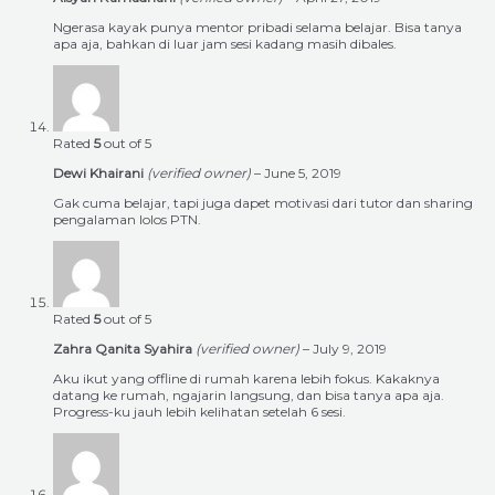
Ngerasa kayak punya mentor pribadi selama belajar. Bisa tanya
apa aja, bahkan di luar jam sesi kadang masih dibales.
Rated
5
out of 5
Dewi Khairani
(verified owner)
–
June 5, 2019
Gak cuma belajar, tapi juga dapet motivasi dari tutor dan sharing
pengalaman lolos PTN.
Rated
5
out of 5
Zahra Qanita Syahira
(verified owner)
–
July 9, 2019
Aku ikut yang offline di rumah karena lebih fokus. Kakaknya
datang ke rumah, ngajarin langsung, dan bisa tanya apa aja.
Progress-ku jauh lebih kelihatan setelah 6 sesi.