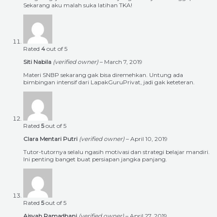
Sekarang aku malah suka latihan TKA!
Rated
4
out of 5
Siti Nabila
(verified owner)
–
March 7, 2019
Materi SNBP sekarang gak bisa diremehkan. Untung ada
bimbingan intensif dari LapakGuruPrivat, jadi gak keteteran.
Rated
5
out of 5
Clara Mentari Putri
(verified owner)
–
April 10, 2019
Tutor-tutornya selalu ngasih motivasi dan strategi belajar mandiri.
Ini penting banget buat persiapan jangka panjang.
Rated
5
out of 5
Aisyah Ramadhani
(verified owner)
–
April 27, 2019