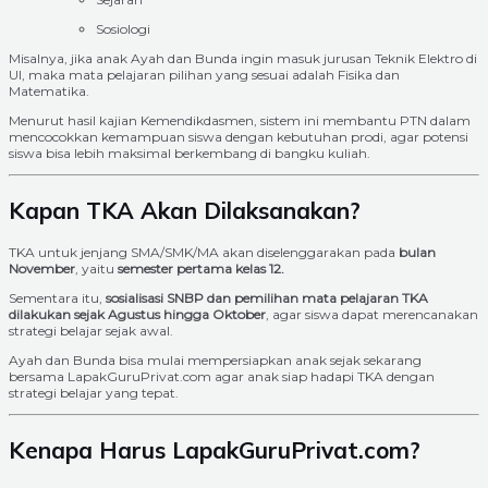
Sosiologi
Misalnya, jika anak Ayah dan Bunda ingin masuk jurusan Teknik Elektro di
UI, maka mata pelajaran pilihan yang sesuai adalah Fisika dan
Matematika.
Menurut hasil kajian Kemendikdasmen, sistem ini membantu PTN dalam
mencocokkan kemampuan siswa dengan kebutuhan prodi, agar potensi
siswa bisa lebih maksimal berkembang di bangku kuliah.
Kapan TKA Akan Dilaksanakan?
TKA untuk jenjang SMA/SMK/MA akan diselenggarakan pada
bulan
November
, yaitu
semester pertama kelas 12.
Sementara itu,
sosialisasi SNBP dan pemilihan mata pelajaran TKA
dilakukan sejak Agustus hingga Oktober
, agar siswa dapat merencanakan
strategi belajar sejak awal.
Ayah dan Bunda bisa mulai mempersiapkan anak sejak sekarang
bersama LapakGuruPrivat.com agar anak siap hadapi TKA dengan
strategi belajar yang tepat.
Kenapa Harus LapakGuruPrivat.com?