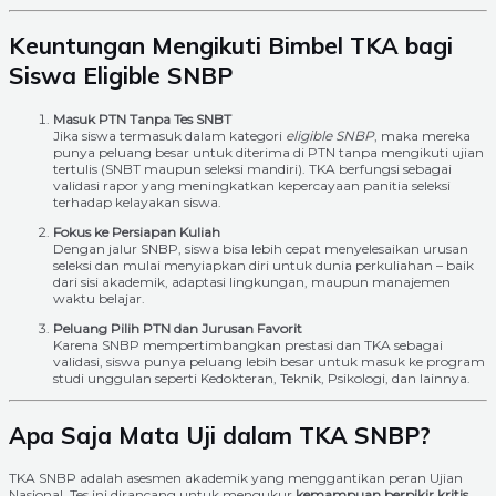
Keuntungan Mengikuti Bimbel TKA bagi
Siswa Eligible SNBP
Masuk PTN Tanpa Tes SNBT
Jika siswa termasuk dalam kategori
eligible SNBP
, maka mereka
punya peluang besar untuk diterima di PTN tanpa mengikuti ujian
tertulis (SNBT maupun seleksi mandiri). TKA berfungsi sebagai
validasi rapor yang meningkatkan kepercayaan panitia seleksi
terhadap kelayakan siswa.
Fokus ke Persiapan Kuliah
Dengan jalur SNBP, siswa bisa lebih cepat menyelesaikan urusan
seleksi dan mulai menyiapkan diri untuk dunia perkuliahan – baik
dari sisi akademik, adaptasi lingkungan, maupun manajemen
waktu belajar.
Peluang Pilih PTN dan Jurusan Favorit
Karena SNBP mempertimbangkan prestasi dan TKA sebagai
validasi, siswa punya peluang lebih besar untuk masuk ke program
studi unggulan seperti Kedokteran, Teknik, Psikologi, dan lainnya.
Apa Saja Mata Uji dalam TKA SNBP?
TKA SNBP adalah asesmen akademik yang menggantikan peran Ujian
Nasional. Tes ini dirancang untuk mengukur
kemampuan berpikir kritis