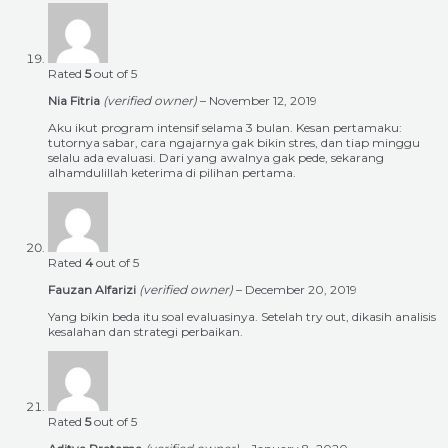
Rated
5
out of 5
Nia Fitria
(verified owner)
–
November 12, 2019
Aku ikut program intensif selama 3 bulan. Kesan pertamaku:
tutornya sabar, cara ngajarnya gak bikin stres, dan tiap minggu
selalu ada evaluasi. Dari yang awalnya gak pede, sekarang
alhamdulillah keterima di pilihan pertama.
Rated
4
out of 5
Fauzan Alfarizi
(verified owner)
–
December 20, 2019
Yang bikin beda itu soal evaluasinya. Setelah try out, dikasih analisis
kesalahan dan strategi perbaikan.
Rated
5
out of 5