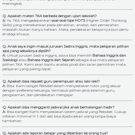
meningkat.
Q: Apakah materi TKA berbeda dengan ujian sekolah?
A:
Ya, TKA mengedepankan
soal-soal tipe HOTS
(Higher Order Thinking
Skills) yang menekankan pada penalaran, analisis, dan pemecahan
masalah, bukan hanya hafalan. Maka, pendekatan belajarnya pun perlu
strategi khusus.
Q: Anak saya ingin masuk jurusan Sastra Inggris, mata pelajaran pilihan
apa yang sebaiknya dipilih?
A:
Untuk jurusan Sastra Inggris, siswa bisa memilih
Bahasa Inggris dan
Sosiologi
atau
Bahasa Inggris dan Sejarah
sebagai dua mata pelajaran
pilihan TKA. Kami akan bantu analisis prodi dan saran pemilihan mata
pelajaran yang paling tepat.
Q: Apakah bisa request guru perempuan atau laki-laki?
A:
Bisa. Kami sangat fleksibel dalam menyediakan tutor yang sesuai
dengan preferensi keluarga, termasuk pilihan jenis kelamin guru,
pengalaman, dan pendekatan mengajar.
Q: Apakah bisa mengganti jadwal jika anak berhalangan hadir?
A:
Bisa banget! Kami menyediakan sistem jadwal yang fleksibel. Cukup
infokan minimal H-1, dan sesi bisa dijadwalkan ulang tanpa biaya
tambahan.
Q: Apakah ada laporan belajar yang diberikan ke orang tua?