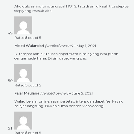
Aku dulu sering bingung soal HOTS, tapi di sini dikasih tips step by
step yang masuk akal.
Rated
5
out of 5
Melati Wulandari
(verified owner)
–
May 1, 2021
Di tempat lain aku susah dapet tutor Kimia yang bisa jelasin
dengan sederhana. Di sini dapet yang pas.
Rated
5
out of 5
Fajar Maulana
(verified owner)
–
June 5, 2021
Walau belajar online, rasanya tetap intens dan dapet feel kayak
belajar langsung. Bukan cuma nonton video doang.
Rated
5
out of 5