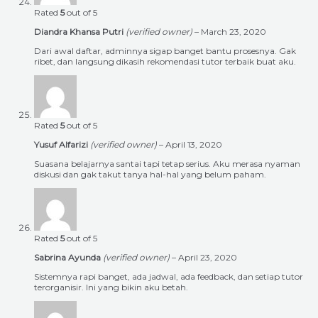
Rated
5
out of 5
Diandra Khansa Putri
(verified owner)
–
March 23, 2020
Dari awal daftar, adminnya sigap banget bantu prosesnya. Gak
ribet, dan langsung dikasih rekomendasi tutor terbaik buat aku.
Rated
5
out of 5
Yusuf Alfarizi
(verified owner)
–
April 13, 2020
Suasana belajarnya santai tapi tetap serius. Aku merasa nyaman
diskusi dan gak takut tanya hal-hal yang belum paham.
Rated
5
out of 5
Sabrina Ayunda
(verified owner)
–
April 23, 2020
Sistemnya rapi banget, ada jadwal, ada feedback, dan setiap tutor
terorganisir. Ini yang bikin aku betah.