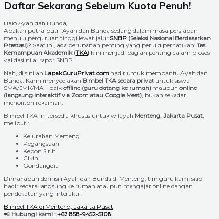
Daftar Sekarang Sebelum Kuota Penuh!
Halo Ayah dan Bunda,
Apakah putra-putri Ayah dan Bunda sedang dalam masa persiapan
menuju perguruan tinggi lewat jalur
SNBP
(Seleksi Nasional Berdasarkan
Prestasi)?
Saat ini, ada perubahan penting yang perlu diperhatikan:
Tes
Kemampuan Akademik (
TKA
)
kini menjadi bagian penting dalam proses
validasi nilai rapor SNBP.
Nah, di sinilah
LapakGuruPrivat.com
hadir untuk membantu Ayah dan
Bunda. Kami menyediakan
Bimbel TKA secara privat
untuk siswa
SMA/SMK/MA – baik
offline (guru datang ke rumah)
maupun
online
(langsung interaktif via Zoom atau Google Meet)
, bukan sekadar
menonton rekaman.
Bimbel TKA ini tersedia khusus untuk wilayah
Menteng, Jakarta Pusat
,
meliputi:
Kelurahan Menteng
Pegangsaan
Kebon Sirih
Cikini
Gondangdia
Dimanapun domisili Ayah dan Bunda di Menteng, tim guru kami siap
hadir secara langsung ke rumah ataupun mengajar online dengan
pendekatan yang interaktif.
Bimbel TKA di Menteng, Jakarta Pusat
📲
Hubungi kami :
+62 858-9452-5108