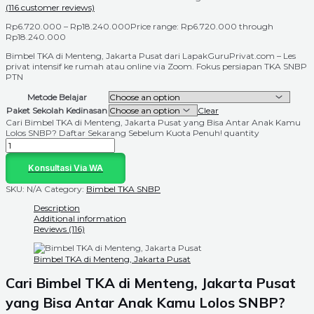
(
116
customer reviews)
Rp
6.720.000
–
Rp
18.240.000
Price range: Rp6.720.000 through
Rp18.240.000
Bimbel TKA di Menteng, Jakarta Pusat dari LapakGuruPrivat.com – Les
privat intensif ke rumah atau online via Zoom. Fokus persiapan TKA SNBP
PTN
Metode Belajar
Paket Sekolah Kedinasan
Clear
Cari Bimbel TKA di Menteng, Jakarta Pusat yang Bisa Antar Anak Kamu
Lolos SNBP? Daftar Sekarang Sebelum Kuota Penuh! quantity
Konsultasi Via WA
SKU:
N/A
Category:
Bimbel TKA SNBP
Description
Additional information
Reviews (116)
Bimbel TKA di Menteng, Jakarta Pusat
Cari Bimbel TKA di Menteng, Jakarta Pusat
yang Bisa Antar Anak Kamu Lolos SNBP?