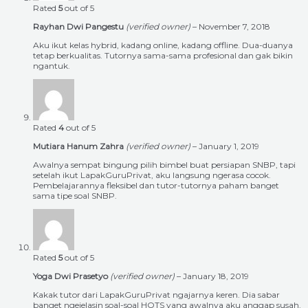
Rated
5
out of 5
Rayhan Dwi Pangestu
(verified owner)
–
November 7, 2018
Aku ikut kelas hybrid, kadang online, kadang offline. Dua-duanya
tetap berkualitas. Tutornya sama-sama profesional dan gak bikin
ngantuk.
Rated
4
out of 5
Mutiara Hanum Zahra
(verified owner)
–
January 1, 2019
Awalnya sempat bingung pilih bimbel buat persiapan SNBP, tapi
setelah ikut LapakGuruPrivat, aku langsung ngerasa cocok.
Pembelajarannya fleksibel dan tutor-tutornya paham banget
sama tipe soal SNBP.
Rated
5
out of 5
Yoga Dwi Prasetyo
(verified owner)
–
January 18, 2019
Kakak tutor dari LapakGuruPrivat ngajarnya keren. Dia sabar
banget ngejelasin soal-soal HOTS yang awalnya aku anggap susah.