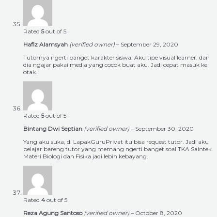
Rated
5
out of 5
Hafiz Alamsyah
(verified owner)
–
September 29, 2020
Tutornya ngerti banget karakter siswa. Aku tipe visual learner, dan
dia ngajar pakai media yang cocok buat aku. Jadi cepat masuk ke
otak.
Rated
5
out of 5
Bintang Dwi Septian
(verified owner)
–
September 30, 2020
Yang aku suka, di LapakGuruPrivat itu bisa request tutor. Jadi aku
belajar bareng tutor yang memang ngerti banget soal TKA Saintek.
Materi Biologi dan Fisika jadi lebih kebayang.
Rated
4
out of 5
Reza Agung Santoso
(verified owner)
–
October 8, 2020