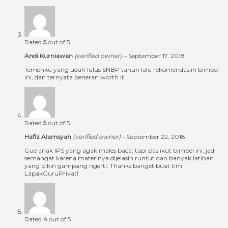
Rated
5
out of 5
Andi Kurniawan
(verified owner)
–
September 17, 2018
Temenku yang udah lulus SNBP tahun lalu rekomendasiin bimbel
ini, dan ternyata beneran worth it.
Rated
5
out of 5
Hafiz Alamsyah
(verified owner)
–
September 22, 2018
Gue anak IPS yang agak males baca, tapi pas ikut bimbel ini, jadi
semangat karena materinya dijelasin runtut dan banyak latihan
yang bikin gampang ngerti. Thanks banget buat tim
LapakGuruPrivat!
Rated
4
out of 5