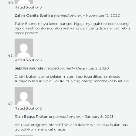
Rated
5
out of 5
Zahra Qanita Syahira
(verified owner)
–
November 12, 2020
Tutor Ekonominya keren banget. Ngajarnya gak textbook doang,
tapi dikasih contoh-contoh real yang gampang dicerna. Jadi lebih
cepat paham.
Rated
5
out of 5
Sabrina Ayunda
(verified owner)
–
December 2, 2020
Di sini bukan cuma belajar materi, tapi juga dikasih mindset
supaya bisa survive di SNBP. Itu yang paling membekas buat aku.
Rated
5
out of 5
Rian Bagus Pratama
(verified owner)
–
January 8, 2021
Aku ikut program intensif TKA, dan dalam waktu dua bulan hasil
try out-ku meningkat drastis.