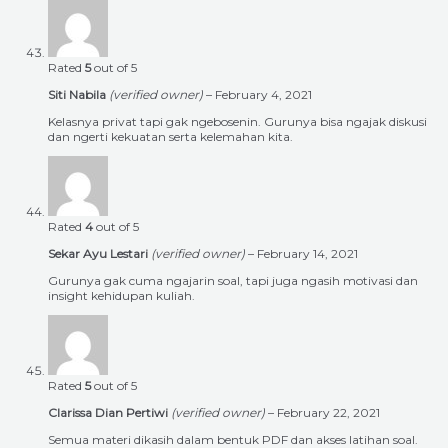
Rated
5
out of 5
Siti Nabila
(verified owner)
–
February 4, 2021
Kelasnya privat tapi gak ngebosenin. Gurunya bisa ngajak diskusi
dan ngerti kekuatan serta kelemahan kita.
Rated
4
out of 5
Sekar Ayu Lestari
(verified owner)
–
February 14, 2021
Gurunya gak cuma ngajarin soal, tapi juga ngasih motivasi dan
insight kehidupan kuliah.
Rated
5
out of 5
Clarissa Dian Pertiwi
(verified owner)
–
February 22, 2021
Semua materi dikasih dalam bentuk PDF dan akses latihan soal.