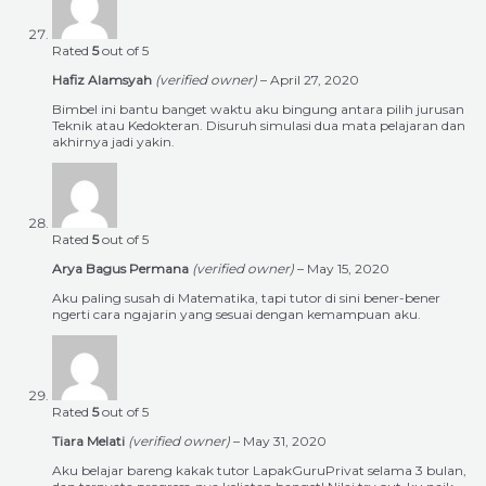
Rated
5
out of 5
Hafiz Alamsyah
(verified owner)
–
April 27, 2020
Bimbel ini bantu banget waktu aku bingung antara pilih jurusan
Teknik atau Kedokteran. Disuruh simulasi dua mata pelajaran dan
akhirnya jadi yakin.
Rated
5
out of 5
Arya Bagus Permana
(verified owner)
–
May 15, 2020
Aku paling susah di Matematika, tapi tutor di sini bener-bener
ngerti cara ngajarin yang sesuai dengan kemampuan aku.
Rated
5
out of 5
Tiara Melati
(verified owner)
–
May 31, 2020
Aku belajar bareng kakak tutor LapakGuruPrivat selama 3 bulan,