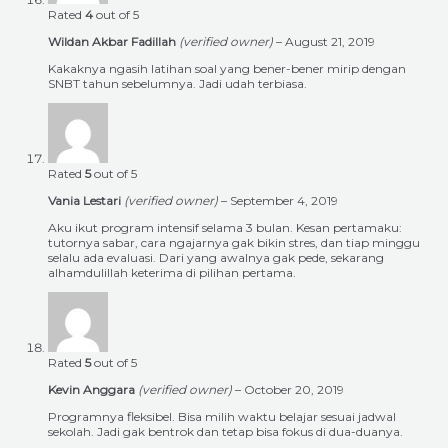
Rated
4
out of 5
Wildan Akbar Fadillah
(verified owner)
–
August 21, 2019
Kakaknya ngasih latihan soal yang bener-bener mirip dengan
SNBT tahun sebelumnya. Jadi udah terbiasa.
Rated
5
out of 5
Vania Lestari
(verified owner)
–
September 4, 2019
Aku ikut program intensif selama 3 bulan. Kesan pertamaku:
tutornya sabar, cara ngajarnya gak bikin stres, dan tiap minggu
selalu ada evaluasi. Dari yang awalnya gak pede, sekarang
alhamdulillah keterima di pilihan pertama.
Rated
5
out of 5
Kevin Anggara
(verified owner)
–
October 20, 2019
Programnya fleksibel. Bisa milih waktu belajar sesuai jadwal
sekolah. Jadi gak bentrok dan tetap bisa fokus di dua-duanya.