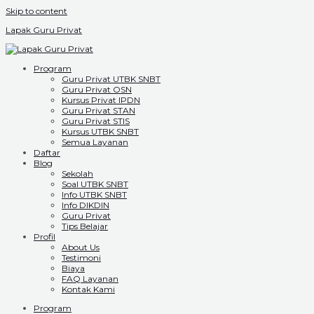
Skip to content
Lapak Guru Privat
Program
Guru Privat UTBK SNBT
Guru Privat OSN
Kursus Privat IPDN
Guru Privat STAN
Guru Privat STIS
Kursus UTBK SNBT
Semua Layanan
Daftar
Blog
Sekolah
Soal UTBK SNBT
Info UTBK SNBT
Info DIKDIN
Guru Privat
Tips Belajar
Profil
About Us
Testimoni
Biaya
FAQ Layanan
Kontak Kami
Program