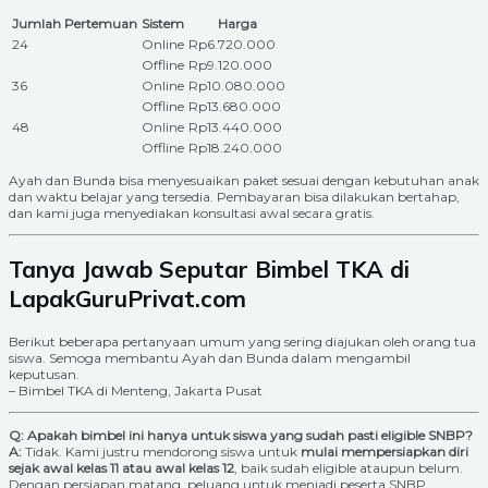
Jumlah Pertemuan
Sistem
Harga
24
Online
Rp6.720.000
Offline
Rp9.120.000
36
Online
Rp10.080.000
Offline
Rp13.680.000
48
Online
Rp13.440.000
Offline
Rp18.240.000
Ayah dan Bunda bisa menyesuaikan paket sesuai dengan kebutuhan anak
dan waktu belajar yang tersedia. Pembayaran bisa dilakukan bertahap,
dan kami juga menyediakan konsultasi awal secara gratis.
Tanya Jawab Seputar Bimbel TKA di
LapakGuruPrivat.com
Berikut beberapa pertanyaan umum yang sering diajukan oleh orang tua
siswa. Semoga membantu Ayah dan Bunda dalam mengambil
keputusan.
– Bimbel TKA di Menteng, Jakarta Pusat
Q: Apakah bimbel ini hanya untuk siswa yang sudah pasti eligible SNBP?
A:
Tidak. Kami justru mendorong siswa untuk
mulai mempersiapkan diri
sejak awal kelas 11 atau awal kelas 12
, baik sudah eligible ataupun belum.
Dengan persiapan matang, peluang untuk menjadi peserta SNBP