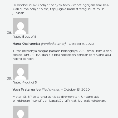
Di bimbel ini aku belajar banyak teknik cepat ngerjain soal TKA.
Gak cuma belajar biasa, tapi juga dikasih strategi buat milih
jurusan.
Rated
5
out of 5
Hana Khairunnisa
(verified owner)
–
October 9, 2020
Tutor privatnya sangat paham bidangnya. Aku ambil Kimia dan
Biologi untuk TKA, dan dia bisa ngejelasin dengan cara yang aku
ngerti banget.
Rated
4
out of 5
Yoga Pratama
(verified owner)
–
October 13, 2020
Materi SNBP sekarang gak bisa diremehkan. Untung ada
bimbingan intensif dari LapakGuruPrivat, jadi gak keteteran.