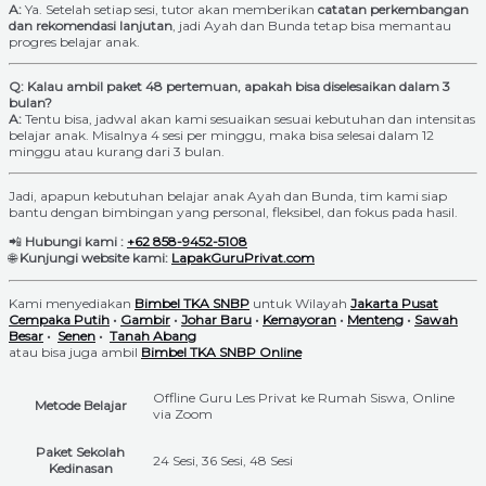
A:
Ya. Setelah setiap sesi, tutor akan memberikan
catatan perkembangan
dan rekomendasi lanjutan
, jadi Ayah dan Bunda tetap bisa memantau
progres belajar anak.
Q: Kalau ambil paket 48 pertemuan, apakah bisa diselesaikan dalam 3
bulan?
A:
Tentu bisa, jadwal akan kami sesuaikan sesuai kebutuhan dan intensitas
belajar anak. Misalnya 4 sesi per minggu, maka bisa selesai dalam 12
minggu atau kurang dari 3 bulan.
Jadi, apapun kebutuhan belajar anak Ayah dan Bunda, tim kami siap
bantu dengan bimbingan yang personal, fleksibel, dan fokus pada hasil.
📲
Hubungi kami :
+62 858-9452-5108
🌐
Kunjungi website kami:
LapakGuruPrivat.com
Kami menyediakan
Bimbel TKA SNBP
untuk Wilayah
Jakarta Pusat
Cempaka Putih
•
Gambir
•
Johar Baru
•
Kemayoran
•
Menteng
•
Sawah
Besar
•
Senen
•
Tanah Abang
atau bisa juga ambil
Bimbel TKA SNBP Online
Offline Guru Les Privat ke Rumah Siswa, Online
Metode Belajar
via Zoom
Paket Sekolah
24 Sesi, 36 Sesi, 48 Sesi
Kedinasan