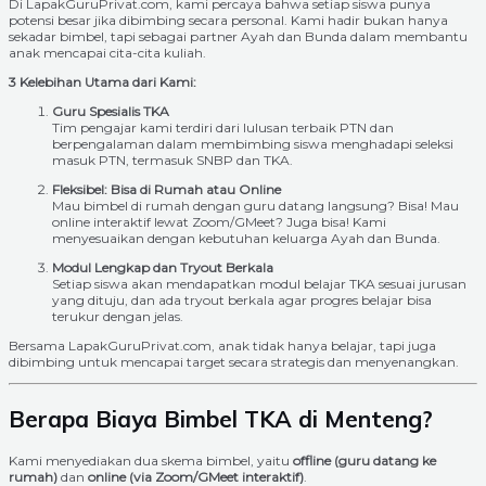
Di LapakGuruPrivat.com, kami percaya bahwa setiap siswa punya
potensi besar jika dibimbing secara personal. Kami hadir bukan hanya
sekadar bimbel, tapi sebagai partner Ayah dan Bunda dalam membantu
anak mencapai cita-cita kuliah.
3 Kelebihan Utama dari Kami:
Guru Spesialis TKA
Tim pengajar kami terdiri dari lulusan terbaik PTN dan
berpengalaman dalam membimbing siswa menghadapi seleksi
masuk PTN, termasuk SNBP dan TKA.
Fleksibel: Bisa di Rumah atau Online
Mau bimbel di rumah dengan guru datang langsung? Bisa! Mau
online interaktif lewat Zoom/GMeet? Juga bisa! Kami
menyesuaikan dengan kebutuhan keluarga Ayah dan Bunda.
Modul Lengkap dan Tryout Berkala
Setiap siswa akan mendapatkan modul belajar TKA sesuai jurusan
yang dituju, dan ada tryout berkala agar progres belajar bisa
terukur dengan jelas.
Bersama LapakGuruPrivat.com, anak tidak hanya belajar, tapi juga
dibimbing untuk mencapai target secara strategis dan menyenangkan.
Berapa Biaya Bimbel TKA di Menteng?
Kami menyediakan dua skema bimbel, yaitu
offline (guru datang ke
rumah)
dan
online (via Zoom/GMeet interaktif)
.