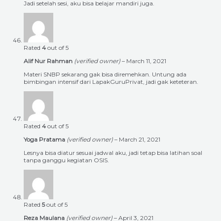
Jadi setelah sesi, aku bisa belajar mandiri juga.
Rated
4
out of 5
Alif Nur Rahman
(verified owner)
–
March 11, 2021
Materi SNBP sekarang gak bisa diremehkan. Untung ada
bimbingan intensif dari LapakGuruPrivat, jadi gak keteteran.
Rated
4
out of 5
Yoga Pratama
(verified owner)
–
March 21, 2021
Lesnya bisa diatur sesuai jadwal aku, jadi tetap bisa latihan soal
tanpa ganggu kegiatan OSIS.
Rated
5
out of 5
Reza Maulana
(verified owner)
–
April 3, 2021