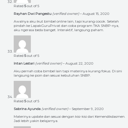
Rated
5
out of 5
Rayhan Dwi Pangestu
(verified owner)
–
August 15, 2020
Awalnya aku ikut bimbel online lain, tapi kurang cocok. Setelah
pindah ke LapakGuruPrivat dan coba program TKA SNBP-nya,
aku ngerasa beda banget. Interaktif, langsung paham.
Rated
5
out of 5
Intan Lestari
(verified owner)
–
August 22, 2020
Aku pernah coba bimbel lain tapi materinya kurang fokus. Di sini
langsung ke poin dan sesuai kebutuhan SNBP.
Rated
5
out of 5
Sabrina Ayunda
(verified owner)
–
September 9, 2020
Materinya update dan sesuai dengan kisi-kisi dari Kemendikdasmen.
Jadi lebih yakin belajarnya.