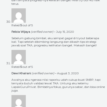
dan ternyata progress-nya keliatan banget! Nilai try out-ku naik
terus.
Rated
5
out of 5
Felicia Wijaya
(verified owner)
–
July 15, 2020
Sebelum gabung bimbel, aku sempat gagal di tryout beberapa
kali. Tapi setelah dibimbing langsung dan dikasih tips strategi
jawab soal TKA, progresku kelihatan banget. Makasih banget!
Rated
5
out of 5
Dewi Khairani
(verified owner)
–
August 3, 2020
Awalnya aku ngerasa nilai raporku udah cukup buat SNBP, tapi
ternyata butuh validasi lewat TKA. Untung aku ketemu
LapakGuruPrivat. Bimbelnya fokus, gurunya sabar, dan bisa online
juga.